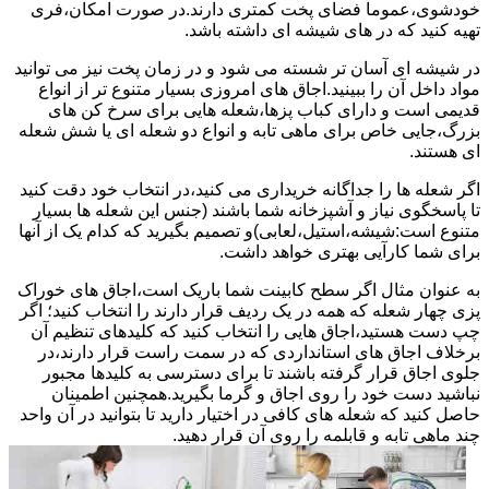
خودشوی،عموما فضای پخت کمتری دارند.در صورت امکان،فری
تهیه کنید که در های شیشه ای داشته باشد.
در شیشه ای آسان تر شسته می شود و در زمان پخت نیز می توانید
مواد داخل آن را ببینید.اجاق های امروزی بسیار متنوع تر از انواع
قدیمی است و دارای کباب پزها،شعله هایی برای سرخ کن های
بزرگ،جایی خاص برای ماهی تابه و انواع دو شعله ای یا شش شعله
ای هستند.
اگر شعله ها را جداگانه خریداری می کنید،در انتخاب خود دقت کنید
تا پاسخگوی نیاز و آشپزخانه شما باشند (جنس این شعله ها بسیار
متنوع است:شیشه،استیل،لعابی)و تصمیم بگیرید که کدام یک از آنها
برای شما کارآیی بهتری خواهد داشت.
به عنوان مثال اگر سطح کابینت شما باریک است،اجاق های خوراک
پزی چهار شعله که همه در یک ردیف قرار دارند را انتخاب کنید؛ اگر
چپ دست هستید،اجاق هایی را انتخاب کنید که کلیدهای تنظیم آن
برخلاف اجاق های استانداردی که در سمت راست قرار دارند،در
جلوی اجاق قرار گرفته باشند تا برای دسترسی به کلیدها مجبور
نباشید دست خود را روی اجاق و گرما بگیرید.همچنین اطمینان
حاصل کنید که شعله های کافی در اختیار دارید تا بتوانید در آن واحد
چند ماهی تابه و قابلمه را روی آن قرار دهید.