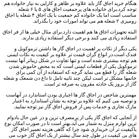
هنگام خرید اجاق گاز باید علاوه بر ظاهر و کارایی به نیاز خانواده هم
توجه کرد.برای خانواده های پرجمعیت اجاق های ۵ یا ۶ شعله
مناسب است اما یک خانواده کم جمعیت با یک اجاق ۴ شعله یا اجاق
رومیزی ۲ شعله هم می تواند امورات خود را بگذراند.
البته تجهیزات اجاق ها هم اهمیت دارد.برای مثال خیلی ها از فر اجاق
استفاده زیادی می کنند و برخی دیگر استفاده زیادی ندارند.
یکی دیگر از نکات پر اهمیت در اجاق گاز ها داشتن ترموکوبل و
فندک است.در انواع گران قیمت تر علاوه بر کیفیت به نکات ایمنی
هم توجه بیشتری شده است و تنها تفاوت در شکل زیباتر آنها نیست
ترموکوبل یکی از قطعات ایمنی است که به محض خاموش شدن
شعله گاز را قطع می نماید گرچه که استفاده از آن کمی برای
خانمها مشکل تر است لیکن چند ثانیه تامل تا داغ دن شمعک و شعله
گاز از بروز یک حادثه مقرون به صرفه تر است.
مهمترین شاخص در اجاق گاز ها اجباری بودن استاندارد در آنهاست
و توصیه می کنیم که علاوه بر توجه به نشان استاندارد به اعتبار
مارک تجاری و خدمات پس از فروش اجاق گاز نیز توجه نمایید.
از آنجایی که اجاق گاز یکی از پرمصرف ترین و در عین حال بادوام
ترین لوازم منزل به شمار می آید،بهتر است تا در صورت امکان نوع
باکیفیت تر آن خریداری شود چرا که گاهی هزینه تعمیر اجاق گاز
های بی کیفیت در طول چند سال بیشتر از یک اجاق گاز خوب می