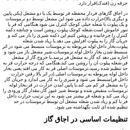
جرقه زن (فندک)قرار دارد.
در اجاق گازهای فردار محفظه فر توسط یک یا دو مشعل (یکی پایین
و دیگری بالا)حرارت داده می شود این مشعل توسط دو ترموستات
و یک پیلوت با شعله خیلی کوچک کنترل می شود هنگامی که فر یا
تنور خاموش است،شعله کوچک پیلوت روشن است و چنانچه دکمه
کنترل را چرخانیده و روشن کنیم این دکمه شیری را باز می کند و
جریان گاز را به پیلوت افزایش می دهد.با زیاد شدن شعله
پیلوت،بخار داخل لوله مربوطه به ترموستات منبسط می شود در اثر
منبسط شدن بخار داخل لوله ترموستات،شیر مشعل باز می شود و
اجازه می دهد که گاز به مشعل فر برسد،با خروج گاز از مشعل
فر،شعله پیلوت آن را روشن می کند.هنگامی که درجه حرارت فر به
حد تنظیم شده رسید،ترموستات اصلی فر به کار می افتد یعنی بخار
داخل لوله مربوطه به ترموستات اصلی (در اثر بالا رفتن حرارت
داخل فر)منبسط می شود و شیری را به کار می اندازد و جریان گاز
را به مشعل فر کم می کند.با پایین آمدن حرارت در فر،بخار لوله
ترموستات منقبض شده و توسط شیر عبور گاز،مقدار گاز ورودی را
زیاد می کند و شعله فر بیشتر می شود به این ترتیب حرارت داخل
فر با کم و زیاد شدن شعله مشعل آن توسط ترموستات در حد
تنظیم شده ای ثابت نگهداشته می شود.
تنظیمات اساسی در اجاق گاز