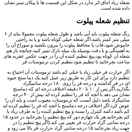
شعله زیاد اجاق اثر ندارد.در شکل این قسمت ها با پیکان سبز نشان
داده شده است.
تنظیم شعله پیلوت
رنگ شعله پیلوت باید آبی باشد و طول شعله پیلوت معمولا نباید از ۶
میلی متر کمتر باشد.اگر شعله خیلی کوتاه باشد و یا به راحتی
خاموش شود،قاب یا محافظ پیلوت را بیرون بکشید و سوراخ آن را
به آهستگی و با دقت بوسیله یک میله نازک تمیز کنید.چنانچه باز هم
شعله آن کوتاه بود،پیچ تنظیم کننده آن را در جهت عکس عقربه های
ساعت بچرخانید تا تنظیم شود.تنظیم کردن ترموستات فر
اگر حرارت فر خیلی زیاد یا خیلی کم باشد ترموستات آن احتیاج به
تنظیم دارد برای این کار به طریق زیر عمل کنید.یک دما سنج جیوه
ای در فر گذاشته و درجه فر را روی ۱۸۰ درجه سانتیگراد
بگذارید،اگر پس از ۱۰ تا ۲۰ دقیقه اختلاف درجه ای که دماسنج
نشان می دهد با آنچه که فر را تنظیم کرده اید بیش از ۴۰ درجه
سانتیگراد باشد دلیل آنست که ترموستات معیوب است و باید آن را
عوض کرد.اگر اختلاف درجه دماسنج با آنچه که فر را تنظیم کرده اید
کم باشد دکمه کنترل را بسته و پیچ تنظیم کننده را به طرف زیاد یا
کم بچرخانید.هر یک چهارم دور که پیچ تنظیم را بچرخانید در حدود ۱۵
درجه سانتی گراد حرارت فر تغییر می کند.(اگر پیچ تنظیم را در
جهت زیاد بچرخانید ۱۵ درجه سانتی گراد حرارت فر بالا می رود و