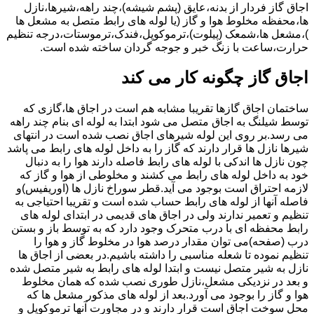
اجاق گاز فردار از بدنه،عایق (پشم شیشه)،چند راهه،شیرها،نازل
ها،محفظه مخلوط هوا و گاز (یا لوله های رابط متصل به مشعل ها
)،مشعل ها،شمعک (پیلوت)،ترموکوپل،فندک،ترموستات،درجه تنظیم
حرارت،ساعت با زنگ خبر و جوجه گردان ساخته شده است.
اجاق گاز چگونه کار می کند
ساختمان اجاق گازها تقریبا مشابه هم است در اجاق ها،گازی که
توسط شیلنگ به اجاق متصل می شود ابتدا به لوله ای بنام چند راهه
می رسد.بر روی این لوله شیرهای اجاق نصب شده است در انتهای
شیرها نازل ها قرار دارند که گاز را به داخل لوله های رابط می پاشد
چون نازل ها اندکی با لوله های رابط فاصله دارند هوا را به دنبال
خود به داخل لوله های رابط می کشند و مخلوطی از هوا و گاز که
لازمه احتراق است بوجود می آید.قطر سوراخ نازل ها (اوریفیس)و
فاصله آنها از لوله های رابط حساب شده است و تقریبا احتیاجی به
تنظیم و تعمیر ندارند ولی در اجاق های قدیمی در ابتدای لوله های
رابط محفظه ای با درب متحرک وجود دارد که به توسط باز و بستن
درب (صفحه)می توان مقدار درصد هوا در مخلوط گاز و هوا را
تنظیم نموده تا شعله مناسبی را داشته باشیم.در بعضی از اجاق ها
نازل به شیر متصل نیست و ابتدا لوله های رابط به شیر متصل شده
و بعد در نزدیکی مشعل،نازل طوری نصب شده که همان مخلوط
هوا و گاز را بوجود می آورد.بعد از لوله های مذکور مشعل ها که
محل سوخت اجاق است قرار دارند و در مجاورت آنها ترموکوپل و