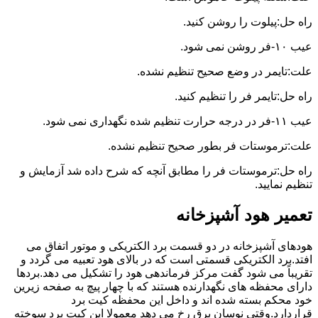
راه حل:پیلوت را روشن کنید.
عیب ۱۰-فر روشن نمی شود.
علت:تایمر در وضع صحیح تنظیم نشده.
راه حل:تایمر فر را تنظیم کنید.
عیب ۱۱-فر در درجه حرارت تنظیم شده نگهداری نمی شود.
علت:ترموستات فر بطور صحیح تنظیم نشده.
راه حل:ترموستات فر را مطابق آنچه که شرح داده شد آزمایش و
تنظیم نمایید.
تعمیر هود آشپزخانه
هودهای آشپزخانه در دو قسمت برد الکتریکی و موتور اتفاق می
افتد.برد الکتریکی قسمتی است که در بالای هود تعبیه می گردد و
تقریباً می شود گفت مرکز فرماندهی هود را تشکیل می دهد.بردها
دارای محفظه های نگهدارنده هستند که با چهار پیچ به صفحه زیرین
خود محکم بسته شده اند و داخل این محفظه کیت برد
قراردارد.وقتی نوسان برق رخ می دهد معمولا این کیت برد سوخته