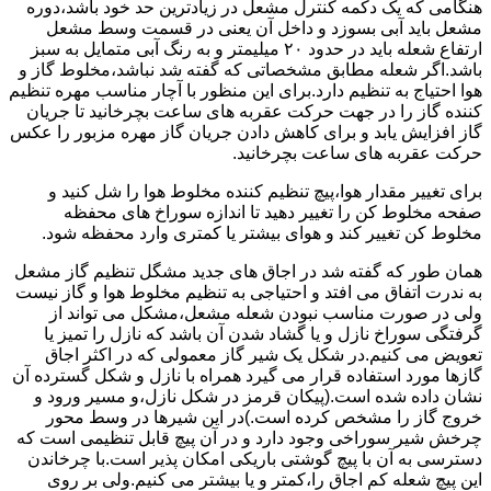
هنگامی که یک دکمه کنترل مشعل در زیادترین حد خود باشد،دوره
مشعل باید آبی بسوزد و داخل آن یعنی در قسمت وسط مشعل
ارتفاع شعله باید در حدود ۲۰ میلیمتر و به رنگ آبی متمایل به سبز
باشد.اگر شعله مطابق مشخصاتی که گفته شد نباشد،مخلوط گاز و
هوا احتیاج به تنظیم دارد.برای این منظور با آچار مناسب مهره تنظیم
کننده گاز را در جهت حرکت عقربه های ساعت بچرخانید تا جریان
گاز افزایش یابد و برای کاهش دادن جریان گاز مهره مزبور را عکس
حرکت عقربه های ساعت بچرخانید.
برای تغییر مقدار هوا،پیچ تنظیم کننده مخلوط هوا را شل کنید و
صفحه مخلوط کن را تغییر دهید تا اندازه سوراخ های محفظه
مخلوط کن تغییر کند و هوای بیشتر یا کمتری وارد محفظه شود.
همان طور که گفته شد در اجاق های جدید مشگل تنظیم گاز مشعل
به ندرت اتفاق می افتد و احتیاجی به تنظیم مخلوط هوا و گاز نیست
ولی در صورت مناسب نبودن شعله مشعل،مشکل می تواند از
گرفتگی سوراخ نازل و یا گشاد شدن آن باشد که نازل را تمیز یا
تعویض می کنیم.در شکل یک شیر گاز معمولی که در اکثر اجاق
گازها مورد استفاده قرار می گیرد همراه با نازل و شکل گسترده آن
نشان داده شده است.(پیکان قرمز در شکل نازل،و مسیر ورود و
خروج گاز را مشخص کرده است.)در این شیرها در وسط محور
چرخش شیر سوراخی وجود دارد و در آن پیچ قابل تنظیمی است که
دسترسی به آن با پیچ گوشتی باریکی امکان پذیر است.با چرخاندن
این پیچ شعله کم اجاق را،کمتر و یا بیشتر می کنیم.ولی بر روی