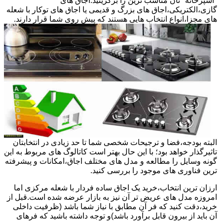
"آشپزخانه "تان مناسب ترین را برگزینید.اجاق های
گازی،الکتریکی،اجاق های بزرگ و قدیمی یا اجاق های توکار با شعله
های مجزا،انواع انتخاب هایی هستند که پیش روی شما قرار دارند.
البته بودجه،فضا و ترجیحات شخصی شما تا حد زیادی در انتخابتان
تاثیرگذار خواهد بود؛ با این حال بهتر است کاتالوگ های مربوط به این
گونه وسایل را مطالعه و مدل های مختلف اجاق،امکانات و پیشرفته
ترین فناوری های موجود را بررسی کنید.
ارزان ترین انتخاب،خرید یک اجاق ساده فردار با شعله مرکزی اما
امروزه مدل های عریض تر آن نیز به بازار عرضه شده است.قبل از
خرید،دقت کنید که فر آن مطابق با نیاز شما باشد (ظرفیت داخلی
آن باید از بیرون قابل برآورد باشد)و توجه داشته باشید که فرهای