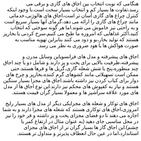
هنگامی که نوبت انتخاب بین اجاق های گازی و برقی می
رسد،تفاوت ها بسیار کم و انتخاب بسیار سخت است.با وجود اینکه
کنترل چراغ های گازی آسان تر است،اجاق های هالوژنی،خدماتی
مانند چراغ های گازی را ارائه می دهد،گرمای آنها بسیار سریع است
و به راحتی نیز خاموش می شوند.اما هر گونه سوختی که انتخاب
کنید،اکثر غذاهایی که امروزه ما طبخ می کنیم،سرخ کردنی یا بخارپز
هستند که تولید بخار،بو و دود می کنند بنابراین تهویه مناسب به
صورت هواکش ها یا هود ضروری به نظر می رسد.
اجاق های پیشرفته و مدل های فرانسویاین وسایل مدرن و
پیشرفته،ظرفیت بالایی برای پخت و پز دارند و شامل دو یا چند اجاق
چند منظوره،پنج یا شش شعله گازی،گریل ها و فرها هستند.حتی
ممکن است تسهیلاتی مانند کشوهای گرم کننده،بخارپز و چرخ های
دوار برای کباب کردن نیز داشته باشند.اجاق های مجزا بسیار سنگین
هستند و نیاز به کفپوش های محکم نیز دارند.این نوع اجاق ها از مدل
های مورد علاقه سرآشپز ها و معمولا بسیار گران قیمت هستند.
اجاق های توکار و شعله های مجزایکی دیگر از مدل های بسیار رایج
امروزی،اجاق های توکاری هستند که شعله های مجزا دارند و به شما
اجازه می دهند تا دو فضای مجزای پخت و پز داشته و فر خود را نیز
در محل مناسبی جای دهید (به عنوان مثال در ارتفاع کمر یا
چشم).این اجاق گاز ها بسیار گران تر از اجاق های مجزای
استاندارد،اما در عین حال انعطاف پذیرتر و متداول تر هستند.