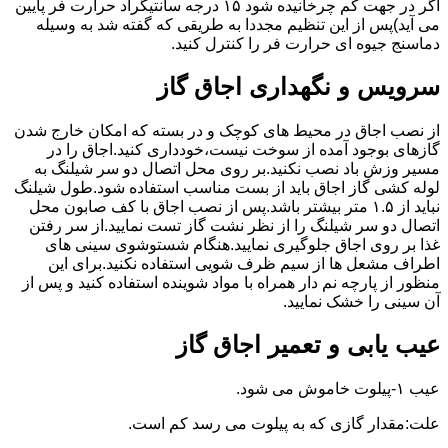
اگر در جهت کم چرخانیده شود ۱۵ درجه سانتیگراد حرارت فر پایین
می آید)پس از این تنظیم مجددا به طریقی که گفته شد به وسیله
دماسنج جیوه ای حرارت فر را کنترل کنید.
سرویس و نگهداری اجاق گاز
از نصب اجاق در محیط های کوچک و در بسته که امکان خارج شدن
گازهای بوجود آمده از سوخت نیست،خودداری کنید.اجاق را در
مسیر وزش باد نصب نکنید.بر روی محل اتصال دو سر شیلنگ به
لوله کشی گاز اجاق باید از بست مناسب استفاده شود.طول شیلنگ
نباید از ۱.۵ متر بیشتر باشد.پس از نصب اجاق با کف صابون محل
اتصال دو سر شیلنگ را از نظر نشت گاز تست نمایید.از سر رفتن
غذا بر روی اجاق جلوگیری نمایید.هنگام شستوشوی سینی های
اطراف مشعل ها از سیم ظرف شویی استفاده نکنید.برای این
منظور از پارچه نم دار همراه با مواد شوینده استفاده کنید و پس از
آن سینی را خشک نمایید.
عیب یابی و تعمیر اجاق گاز
عیب ۱-پیلوت خاموش می شود.
علت:مقدار گازی که به پیلوت می رسد کم است.