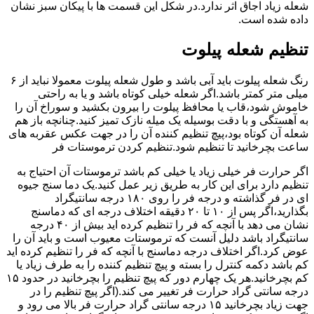
شعله زیاد اجاق اثر ندارد.در شکل این قسمت ها با پیکان سبز نشان
داده شده است.
تنظیم شعله پیلوت
رنگ شعله پیلوت باید آبی باشد و طول شعله پیلوت معمولا نباید از ۶
میلی متر کمتر باشد.اگر شعله خیلی کوتاه باشد و یا به راحتی
خاموش شود،قاب یا محافظ پیلوت را بیرون بکشید و سوراخ آن را
به آهستگی و با دقت بوسیله یک میله نازک تمیز کنید.چنانچه باز هم
شعله آن کوتاه بود،پیچ تنظیم کننده آن را در جهت عکس عقربه های
ساعت بچرخانید تا تنظیم شود.تنظیم کردن ترموستات فر
اگر حرارت فر خیلی زیاد یا خیلی کم باشد ترموستات آن احتیاج به
تنظیم دارد برای این کار به طریق زیر عمل کنید.یک دما سنج جیوه
ای در فر گذاشته و درجه فر را روی ۱۸۰ درجه سانتیگراد
بگذارید،اگر پس از ۱۰ تا ۲۰ دقیقه اختلاف درجه ای که دماسنج
نشان می دهد با آنچه که فر را تنظیم کرده اید بیش از ۴۰ درجه
سانتیگراد باشد دلیل آنست که ترموستات معیوب است و باید آن را
عوض کرد.اگر اختلاف درجه دماسنج با آنچه که فر را تنظیم کرده اید
کم باشد دکمه کنترل را بسته و پیچ تنظیم کننده را به طرف زیاد یا
کم بچرخانید.هر یک چهارم دور که پیچ تنظیم را بچرخانید در حدود ۱۵
درجه سانتی گراد حرارت فر تغییر می کند.(اگر پیچ تنظیم را در
جهت زیاد بچرخانید ۱۵ درجه سانتی گراد حرارت فر بالا می رود و