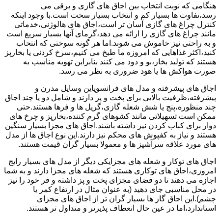
هنگامی که نوبت انتخاب بین اجاق های گازی و برقی می
رسد،تفاوت ها بسیار کم و انتخاب بسیار سخت است.با وجود اینکه
کنترل چراغ های گازی آسان تر است،اجاق های هالوژنی،خدماتی
مانند چراغ های گازی را ارائه می دهد،گرمای آنها بسیار سریع است
و به راحتی نیز خاموش می شوند.اما هر گونه سوختی که انتخاب
کنید،اکثر غذاهایی که امروزه ما طبخ می کنیم،سرخ کردنی یا بخارپز
هستند که تولید بخار،بو و دود می کنند بنابراین تهویه مناسب به
صورت هواکش ها یا هود ضروری به نظر می رسد.
اجاق های پیشرفته و مدل های فرانسویاین وسایل مدرن و
پیشرفته،ظرفیت بالایی برای پخت و پز دارند و شامل دو یا چند اجاق
چند منظوره،پنج یا شش شعله گازی،گریل ها و فرها هستند.حتی
ممکن است تسهیلاتی مانند کشوهای گرم کننده،بخارپز و چرخ های
دوار برای کباب کردن نیز داشته باشند.اجاق های مجزا بسیار سنگین
هستند و نیاز به کفپوش های محکم نیز دارند.این نوع اجاق ها از مدل
های مورد علاقه سرآشپز ها و معمولا بسیار گران قیمت هستند.
اجاق های توکار و شعله های مجزایکی دیگر از مدل های بسیار رایج
امروزی،اجاق های توکاری هستند که شعله های مجزا دارند و به شما
اجازه می دهند تا دو فضای مجزای پخت و پز داشته و فر خود را نیز
در محل مناسبی جای دهید (به عنوان مثال در ارتفاع کمر یا
چشم).این اجاق گاز ها بسیار گران تر از اجاق های مجزای
استاندارد،اما در عین حال انعطاف پذیرتر و متداول تر هستند.