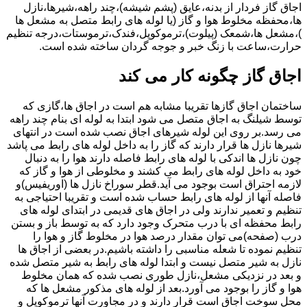
اجاق گاز فردار از بدنه،عایق (پشم شیشه)،چند راهه،شیرها،نازل
ها،محفظه مخلوط هوا و گاز (یا لوله های رابط متصل به مشعل ها
)،مشعل ها،شمعک (پیلوت)،ترموکوپل،فندک،ترموستات،درجه تنظیم
حرارت،ساعت با زنگ خبر و جوجه گردان ساخته شده است.
اجاق گاز چگونه کار می کند
ساختمان اجاق گازها تقریبا مشابه هم است در اجاق ها،گازی که
توسط شیلنگ به اجاق متصل می شود ابتدا به لوله ای بنام چند راهه
می رسد.بر روی این لوله شیرهای اجاق نصب شده است در انتهای
شیرها نازل ها قرار دارند که گاز را به داخل لوله های رابط می پاشد
چون نازل ها اندکی با لوله های رابط فاصله دارند هوا را به دنبال
خود به داخل لوله های رابط می کشند و مخلوطی از هوا و گاز که
لازمه احتراق است بوجود می آید.قطر سوراخ نازل ها (اوریفیس)و
فاصله آنها از لوله های رابط حساب شده است و تقریبا احتیاجی به
تنظیم و تعمیر ندارند ولی در اجاق های قدیمی در ابتدای لوله های
رابط محفظه ای با درب متحرک وجود دارد که به توسط باز و بستن
درب (صفحه)می توان مقدار درصد هوا در مخلوط گاز و هوا را
تنظیم نموده تا شعله مناسبی را داشته باشیم.در بعضی از اجاق ها
نازل به شیر متصل نیست و ابتدا لوله های رابط به شیر متصل شده
و بعد در نزدیکی مشعل،نازل طوری نصب شده که همان مخلوط
هوا و گاز را بوجود می آورد.بعد از لوله های مذکور مشعل ها که
محل سوخت اجاق است قرار دارند و در مجاورت آنها ترموکوپل و