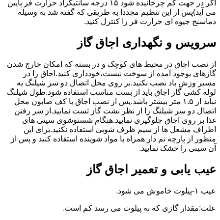
اگر در جهت کم چرخانیده شود ۱۵ درجه سانتیگراد حرارت فر پایین
می آید)پس از این تنظیم مجددا به طریقی که گفته شد به وسیله
دماسنج جیوه ای حرارت فر را کنترل کنید.
سرویس و نگهداری اجاق گاز
از نصب اجاق در محیط های کوچک و در بسته که امکان خارج شدن
گازهای بوجود آمده از سوخت نیست،خودداری کنید.اجاق را در
مسیر وزش باد نصب نکنید.بر روی محل اتصال دو سر شیلنگ به
لوله کشی گاز اجاق باید از بست مناسب استفاده شود.طول شیلنگ
نباید از ۱.۵ متر بیشتر باشد.پس از نصب اجاق با کف صابون محل
اتصال دو سر شیلنگ را از نظر نشت گاز تست نمایید.از سر رفتن
غذا بر روی اجاق جلوگیری نمایید.هنگام شستوشوی سینی های
اطراف مشعل ها از سیم ظرف شویی استفاده نکنید.برای این
منظور از پارچه نم دار همراه با مواد شوینده استفاده کنید و پس از
آن سینی را خشک نمایید.
عیب یابی و تعمیر اجاق گاز
عیب ۱-پیلوت خاموش می شود.
علت:مقدار گازی که به پیلوت می رسد کم است.