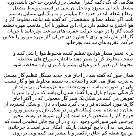
هنگامی که یک دکمه کنترل مشعل در زیادترین حد خود باشد،دوره
مشعل باید آبی بسوزد و داخل آن یعنی در قسمت وسط مشعل
ارتفاع شعله باید در حدود ۲۰ میلیمتر و به رنگ آبی متمایل به سبز
باشد.اگر شعله مطابق مشخصاتی که گفته شد نباشد،مخلوط گاز و
هوا احتیاج به تنظیم دارد.برای این منظور با آچار مناسب مهره تنظیم
کننده گاز را در جهت حرکت عقربه های ساعت بچرخانید تا جریان
گاز افزایش یابد و برای کاهش دادن جریان گاز مهره مزبور را عکس
حرکت عقربه های ساعت بچرخانید.
برای تغییر مقدار هوا،پیچ تنظیم کننده مخلوط هوا را شل کنید و
صفحه مخلوط کن را تغییر دهید تا اندازه سوراخ های محفظه
مخلوط کن تغییر کند و هوای بیشتر یا کمتری وارد محفظه شود.
همان طور که گفته شد در اجاق های جدید مشگل تنظیم گاز مشعل
به ندرت اتفاق می افتد و احتیاجی به تنظیم مخلوط هوا و گاز نیست
ولی در صورت مناسب نبودن شعله مشعل،مشکل می تواند از
گرفتگی سوراخ نازل و یا گشاد شدن آن باشد که نازل را تمیز یا
تعویض می کنیم.در شکل یک شیر گاز معمولی که در اکثر اجاق
گازها مورد استفاده قرار می گیرد همراه با نازل و شکل گسترده آن
نشان داده شده است.(پیکان قرمز در شکل نازل،و مسیر ورود و
خروج گاز را مشخص کرده است.)در این شیرها در وسط محور
چرخش شیر سوراخی وجود دارد و در آن پیچ قابل تنظیمی است که
دسترسی به آن با پیچ گوشتی باریکی امکان پذیر است.با چرخاندن
این پیچ شعله کم اجاق را،کمتر و یا بیشتر می کنیم.ولی بر روی