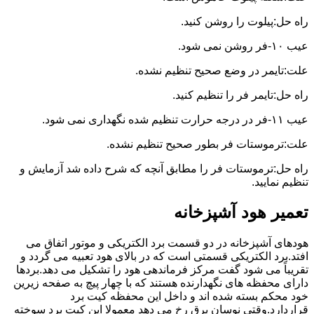
راه حل:پیلوت را روشن کنید.
عیب ۱۰-فر روشن نمی شود.
علت:تایمر در وضع صحیح تنظیم نشده.
راه حل:تایمر فر را تنظیم کنید.
عیب ۱۱-فر در درجه حرارت تنظیم شده نگهداری نمی شود.
علت:ترموستات فر بطور صحیح تنظیم نشده.
راه حل:ترموستات فر را مطابق آنچه که شرح داده شد آزمایش و
تنظیم نمایید.
تعمیر هود آشپزخانه
هودهای آشپزخانه در دو قسمت برد الکتریکی و موتور اتفاق می
افتد.برد الکتریکی قسمتی است که در بالای هود تعبیه می گردد و
تقریباً می شود گفت مرکز فرماندهی هود را تشکیل می دهد.بردها
دارای محفظه های نگهدارنده هستند که با چهار پیچ به صفحه زیرین
خود محکم بسته شده اند و داخل این محفظه کیت برد
قراردارد.وقتی نوسان برق رخ می دهد معمولا این کیت برد سوخته