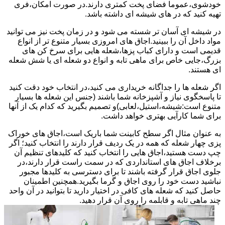
خودشوی،عموما فضای پخت کمتری دارند.در صورت امکان،فری
تهیه کنید که در های شیشه ای داشته باشد.
در شیشه ای آسان تر شسته می شود و در زمان پخت نیز می توانید
مواد داخل آن را ببینید.اجاق های امروزی بسیار متنوع تر از انواع
قدیمی است و دارای کباب پزها،شعله هایی برای سرخ کن های
بزرگ،جایی خاص برای ماهی تابه و انواع دو شعله ای یا شش شعله
ای هستند.
اگر شعله ها را جداگانه خریداری می کنید،در انتخاب خود دقت کنید
تا پاسخگوی نیاز و آشپزخانه شما باشند (جنس این شعله ها بسیار
متنوع است:شیشه،استیل،لعابی)و تصمیم بگیرید که کدام یک از آنها
برای شما کارآیی بهتری خواهد داشت.
به عنوان مثال اگر سطح کابینت شما باریک است،اجاق های خوراک
پزی چهار شعله که همه در یک ردیف قرار دارند را انتخاب کنید؛ اگر
چپ دست هستید،اجاق هایی را انتخاب کنید که کلیدهای تنظیم آن
برخلاف اجاق های استانداردی که در سمت راست قرار دارند،در
جلوی اجاق قرار گرفته باشند تا برای دسترسی به کلیدها مجبور
نباشید دست خود را روی اجاق و گرما بگیرید.همچنین اطمینان
حاصل کنید که شعله های کافی در اختیار دارید تا بتوانید در آن واحد
چند ماهی تابه و قابلمه را روی آن قرار دهید.