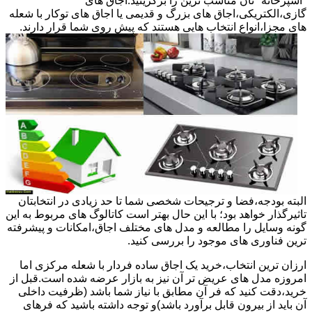
"آشپزخانه "تان مناسب ترین را برگزینید.اجاق های
گازی،الکتریکی،اجاق های بزرگ و قدیمی یا اجاق های توکار با شعله
های مجزا،انواع انتخاب هایی هستند که پیش روی شما قرار دارند.
البته بودجه،فضا و ترجیحات شخصی شما تا حد زیادی در انتخابتان
تاثیرگذار خواهد بود؛ با این حال بهتر است کاتالوگ های مربوط به این
گونه وسایل را مطالعه و مدل های مختلف اجاق،امکانات و پیشرفته
ترین فناوری های موجود را بررسی کنید.
ارزان ترین انتخاب،خرید یک اجاق ساده فردار با شعله مرکزی اما
امروزه مدل های عریض تر آن نیز به بازار عرضه شده است.قبل از
خرید،دقت کنید که فر آن مطابق با نیاز شما باشد (ظرفیت داخلی
آن باید از بیرون قابل برآورد باشد)و توجه داشته باشید که فرهای