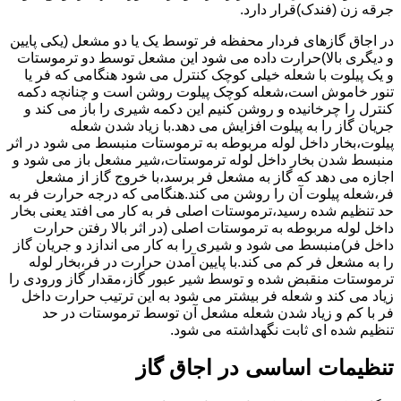
جرقه زن (فندک)قرار دارد.
در اجاق گازهای فردار محفظه فر توسط یک یا دو مشعل (یکی پایین
و دیگری بالا)حرارت داده می شود این مشعل توسط دو ترموستات
و یک پیلوت با شعله خیلی کوچک کنترل می شود هنگامی که فر یا
تنور خاموش است،شعله کوچک پیلوت روشن است و چنانچه دکمه
کنترل را چرخانیده و روشن کنیم این دکمه شیری را باز می کند و
جریان گاز را به پیلوت افزایش می دهد.با زیاد شدن شعله
پیلوت،بخار داخل لوله مربوطه به ترموستات منبسط می شود در اثر
منبسط شدن بخار داخل لوله ترموستات،شیر مشعل باز می شود و
اجازه می دهد که گاز به مشعل فر برسد،با خروج گاز از مشعل
فر،شعله پیلوت آن را روشن می کند.هنگامی که درجه حرارت فر به
حد تنظیم شده رسید،ترموستات اصلی فر به کار می افتد یعنی بخار
داخل لوله مربوطه به ترموستات اصلی (در اثر بالا رفتن حرارت
داخل فر)منبسط می شود و شیری را به کار می اندازد و جریان گاز
را به مشعل فر کم می کند.با پایین آمدن حرارت در فر،بخار لوله
ترموستات منقبض شده و توسط شیر عبور گاز،مقدار گاز ورودی را
زیاد می کند و شعله فر بیشتر می شود به این ترتیب حرارت داخل
فر با کم و زیاد شدن شعله مشعل آن توسط ترموستات در حد
تنظیم شده ای ثابت نگهداشته می شود.
تنظیمات اساسی در اجاق گاز