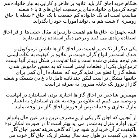
هنگام خرید اجاق گاز باید علاوه بر ظاهر و کارایی به نیاز خانواده هم
توجه کرد.برای خانواده های پرجمعیت اجاق های ۵ یا ۶ شعله
مناسب است اما یک خانواده کم جمعیت با یک اجاق ۴ شعله یا اجاق
رومیزی ۲ شعله هم می تواند امورات خود را بگذراند.
البته تجهیزات اجاق ها هم اهمیت دارد.برای مثال خیلی ها از فر اجاق
استفاده زیادی می کنند و برخی دیگر استفاده زیادی ندارند.
یکی دیگر از نکات پر اهمیت در اجاق گاز ها داشتن ترموکوبل و
فندک است.در انواع گران قیمت تر علاوه بر کیفیت به نکات ایمنی
هم توجه بیشتری شده است و تنها تفاوت در شکل زیباتر آنها نیست
ترموکوبل یکی از قطعات ایمنی است که به محض خاموش شدن
شعله گاز را قطع می نماید گرچه که استفاده از آن کمی برای
خانمها مشکل تر است لیکن چند ثانیه تامل تا داغ دن شمعک و شعله
گاز از بروز یک حادثه مقرون به صرفه تر است.
مهمترین شاخص در اجاق گاز ها اجباری بودن استاندارد در آنهاست
و توصیه می کنیم که علاوه بر توجه به نشان استاندارد به اعتبار
مارک تجاری و خدمات پس از فروش اجاق گاز نیز توجه نمایید.
از آنجایی که اجاق گاز یکی از پرمصرف ترین و در عین حال بادوام
ترین لوازم منزل به شمار می آید،بهتر است تا در صورت امکان نوع
باکیفیت تر آن خریداری شود چرا که گاهی هزینه تعمیر اجاق گاز
های بی کیفیت در طول چند سال بیشتر از یک اجاق گاز خوب می