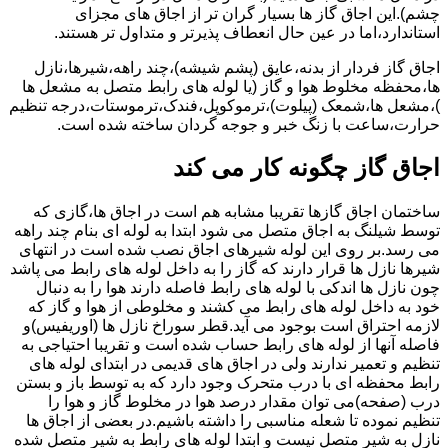
چشم).این اجاق گاز ها بسیار گران تر از اجاق های مجزای
استاندارد،اما در عین حال انعطاف پذیرتر و متداول تر هستند.
اجاق گاز فردار از بدنه،عایق (پشم شیشه)،چند راهه،شیرها،نازل
ها،محفظه مخلوط هوا و گاز (یا لوله های رابط متصل به مشعل ها
)،مشعل ها،شمعک (پیلوت)،ترموکوپل،فندک،ترموستات،درجه تنظیم
حرارت،ساعت با زنگ خبر و جوجه گردان ساخته شده است.
اجاق گاز چگونه کار می کند
ساختمان اجاق گازها تقریبا مشابه هم است در اجاق ها،گازی که
توسط شیلنگ به اجاق متصل می شود ابتدا به لوله ای بنام چند راهه
می رسد.بر روی این لوله شیرهای اجاق نصب شده است در انتهای
شیرها نازل ها قرار دارند که گاز را به داخل لوله های رابط می پاشد
چون نازل ها اندکی با لوله های رابط فاصله دارند هوا را به دنبال
خود به داخل لوله های رابط می کشند و مخلوطی از هوا و گاز که
لازمه احتراق است بوجود می آید.قطر سوراخ نازل ها (اوریفیس)و
فاصله آنها از لوله های رابط حساب شده است و تقریبا احتیاجی به
تنظیم و تعمیر ندارند ولی در اجاق های قدیمی در ابتدای لوله های
رابط محفظه ای با درب متحرک وجود دارد که به توسط باز و بستن
درب (صفحه)می توان مقدار درصد هوا در مخلوط گاز و هوا را
تنظیم نموده تا شعله مناسبی را داشته باشیم.در بعضی از اجاق ها
نازل به شیر متصل نیست و ابتدا لوله های رابط به شیر متصل شده