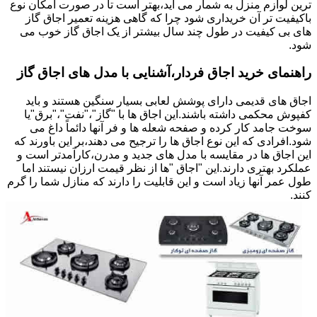
ترین لوازم منزل به شمار می آید،بهتر است تا در صورت امکان نوع
باکیفیت تر آن خریداری شود چرا که گاهی هزینه تعمیر اجاق گاز
های بی کیفیت در طول چند سال بیشتر از یک اجاق گاز خوب می
شود.
راهنمای خرید اجاق فردار،آشنایی با مدل های اجاق گاز
اجاق های قدیمی دارای پوشش لعابی بسیار سنگین هستند و باید
کفپوش محکمی داشته باشند.این اجاق ها با "گاز"،"نفت"،"برق"یا
سوخت جامد کار کرده و صفحه شعله ها و فر آنها دائماً داغ می
شود.افرادی که این نوع اجاق ها را ترجیح می دهند،بر این باورند که
این اجاق ها در مقایسه با مدل های جدید و مدرن،کارآمدتر است و
عملکرد بهتری دارند.این "اجاق "ها از نظر قیمت ارزان نیستند اما
طول عمر آنها زیاد است و این قابلیت را دارند که منازل شما را گرم
کنند.