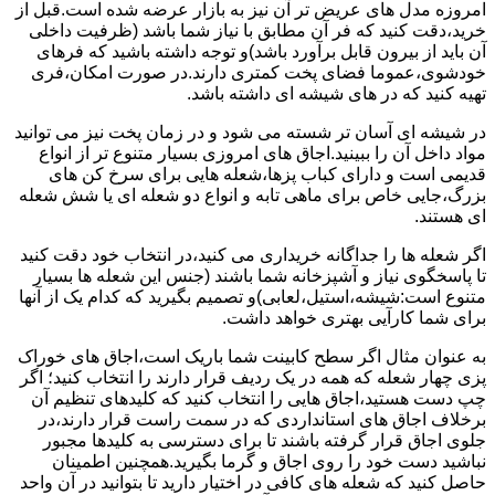
امروزه مدل های عریض تر آن نیز به بازار عرضه شده است.قبل از
خرید،دقت کنید که فر آن مطابق با نیاز شما باشد (ظرفیت داخلی
آن باید از بیرون قابل برآورد باشد)و توجه داشته باشید که فرهای
خودشوی،عموما فضای پخت کمتری دارند.در صورت امکان،فری
تهیه کنید که در های شیشه ای داشته باشد.
در شیشه ای آسان تر شسته می شود و در زمان پخت نیز می توانید
مواد داخل آن را ببینید.اجاق های امروزی بسیار متنوع تر از انواع
قدیمی است و دارای کباب پزها،شعله هایی برای سرخ کن های
بزرگ،جایی خاص برای ماهی تابه و انواع دو شعله ای یا شش شعله
ای هستند.
اگر شعله ها را جداگانه خریداری می کنید،در انتخاب خود دقت کنید
تا پاسخگوی نیاز و آشپزخانه شما باشند (جنس این شعله ها بسیار
متنوع است:شیشه،استیل،لعابی)و تصمیم بگیرید که کدام یک از آنها
برای شما کارآیی بهتری خواهد داشت.
به عنوان مثال اگر سطح کابینت شما باریک است،اجاق های خوراک
پزی چهار شعله که همه در یک ردیف قرار دارند را انتخاب کنید؛ اگر
چپ دست هستید،اجاق هایی را انتخاب کنید که کلیدهای تنظیم آن
برخلاف اجاق های استانداردی که در سمت راست قرار دارند،در
جلوی اجاق قرار گرفته باشند تا برای دسترسی به کلیدها مجبور
نباشید دست خود را روی اجاق و گرما بگیرید.همچنین اطمینان
حاصل کنید که شعله های کافی در اختیار دارید تا بتوانید در آن واحد