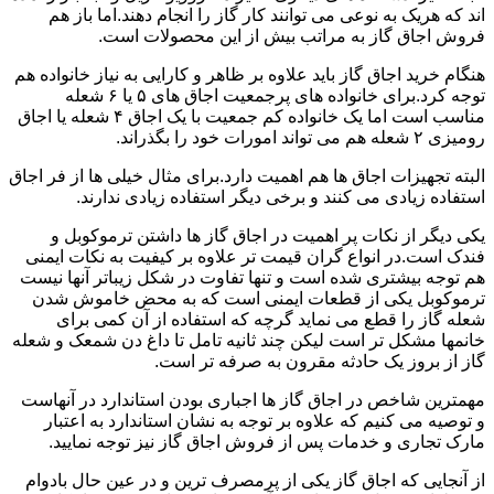
اند که هریک به نوعی می توانند کار گاز را انجام دهند.اما باز هم
فروش اجاق گاز به مراتب بیش از این محصولات است.
هنگام خرید اجاق گاز باید علاوه بر ظاهر و کارایی به نیاز خانواده هم
توجه کرد.برای خانواده های پرجمعیت اجاق های ۵ یا ۶ شعله
مناسب است اما یک خانواده کم جمعیت با یک اجاق ۴ شعله یا اجاق
رومیزی ۲ شعله هم می تواند امورات خود را بگذراند.
البته تجهیزات اجاق ها هم اهمیت دارد.برای مثال خیلی ها از فر اجاق
استفاده زیادی می کنند و برخی دیگر استفاده زیادی ندارند.
یکی دیگر از نکات پر اهمیت در اجاق گاز ها داشتن ترموکوبل و
فندک است.در انواع گران قیمت تر علاوه بر کیفیت به نکات ایمنی
هم توجه بیشتری شده است و تنها تفاوت در شکل زیباتر آنها نیست
ترموکوبل یکی از قطعات ایمنی است که به محض خاموش شدن
شعله گاز را قطع می نماید گرچه که استفاده از آن کمی برای
خانمها مشکل تر است لیکن چند ثانیه تامل تا داغ دن شمعک و شعله
گاز از بروز یک حادثه مقرون به صرفه تر است.
مهمترین شاخص در اجاق گاز ها اجباری بودن استاندارد در آنهاست
و توصیه می کنیم که علاوه بر توجه به نشان استاندارد به اعتبار
مارک تجاری و خدمات پس از فروش اجاق گاز نیز توجه نمایید.
از آنجایی که اجاق گاز یکی از پرمصرف ترین و در عین حال بادوام