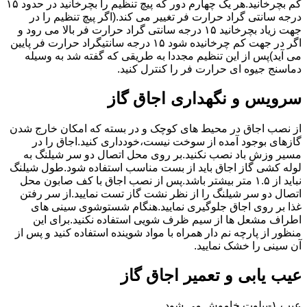
کم بچرخانید.هر یک چهارم دور که پیچ تنظیم را بچرخانید در حدود ۱۵
درجه سانتی گراد حرارت فر تغییر می کند.(اگر پیچ تنظیم را در
جهت زیاد بچرخانید ۱۵ درجه سانتی گراد حرارت فر بالا می رود و
اگر در جهت کم چرخانیده شود ۱۵ درجه سانتیگراد حرارت فر پایین
می آید)پس از این تنظیم مجددا به طریقی که گفته شد به وسیله
دماسنج جیوه ای حرارت فر را کنترل کنید.
سرویس و نگهداری اجاق گاز
از نصب اجاق در محیط های کوچک و در بسته که امکان خارج شدن
گازهای بوجود آمده از سوخت نیست،خودداری کنید.اجاق را در
مسیر وزش باد نصب نکنید.بر روی محل اتصال دو سر شیلنگ به
لوله کشی گاز اجاق باید از بست مناسب استفاده شود.طول شیلنگ
نباید از ۱.۵ متر بیشتر باشد.پس از نصب اجاق با کف صابون محل
اتصال دو سر شیلنگ را از نظر نشت گاز تست نمایید.از سر رفتن
غذا بر روی اجاق جلوگیری نمایید.هنگام شستوشوی سینی های
اطراف مشعل ها از سیم ظرف شویی استفاده نکنید.برای این
منظور از پارچه نم دار همراه با مواد شوینده استفاده کنید و پس از
آن سینی را خشک نمایید.
عیب یابی و تعمیر اجاق گاز
عیب ۱-پیلوت خاموش می شود.