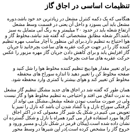
تنظیمات اساسی در اجاق گاز
هنگامی که یک دکمه کنترل مشعل در زیادترین حد خود باشد،دوره
مشعل باید آبی بسوزد و داخل آن یعنی در قسمت وسط مشعل
ارتفاع شعله باید در حدود ۲۰ میلیمتر و به رنگ آبی متمایل به سبز
باشد.اگر شعله مطابق مشخصاتی که گفته شد نباشد،مخلوط گاز و
هوا احتیاج به تنظیم دارد.برای این منظور با آچار مناسب مهره تنظیم
کننده گاز را در جهت حرکت عقربه های ساعت بچرخانید تا جریان
گاز افزایش یابد و برای کاهش دادن جریان گاز مهره مزبور را عکس
حرکت عقربه های ساعت بچرخانید.
برای تغییر مقدار هوا،پیچ تنظیم کننده مخلوط هوا را شل کنید و
صفحه مخلوط کن را تغییر دهید تا اندازه سوراخ های محفظه
مخلوط کن تغییر کند و هوای بیشتر یا کمتری وارد محفظه شود.
همان طور که گفته شد در اجاق های جدید مشگل تنظیم گاز مشعل
به ندرت اتفاق می افتد و احتیاجی به تنظیم مخلوط هوا و گاز نیست
ولی در صورت مناسب نبودن شعله مشعل،مشکل می تواند از
گرفتگی سوراخ نازل و یا گشاد شدن آن باشد که نازل را تمیز یا
تعویض می کنیم.در شکل یک شیر گاز معمولی که در اکثر اجاق
گازها مورد استفاده قرار می گیرد همراه با نازل و شکل گسترده آن
نشان داده شده است.(پیکان قرمز در شکل نازل،و مسیر ورود و
خروج گاز را مشخص کرده است.)در این شیرها در وسط محور