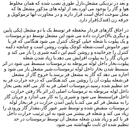
و بعد در نزدیکی مشعل،نازل طوری نصب شده که همان مخلوط
هوا و گاز را بوجود می آورد.بعد از لوله های مذکور مشعل ها که
محل سوخت اجاق است قرار دارند و در مجاورت آنها ترموکوپل و
جرقه زن (فندک)قرار دارد.
در اجاق گازهای فردار محفظه فر توسط یک یا دو مشعل (یکی پایین
و دیگری بالا)حرارت داده می شود این مشعل توسط دو ترموستات
و یک پیلوت با شعله خیلی کوچک کنترل می شود هنگامی که فر یا
تنور خاموش است،شعله کوچک پیلوت روشن است و چنانچه دکمه
کنترل را چرخانیده و روشن کنیم این دکمه شیری را باز می کند و
جریان گاز را به پیلوت افزایش می دهد.با زیاد شدن شعله
پیلوت،بخار داخل لوله مربوطه به ترموستات منبسط می شود در اثر
منبسط شدن بخار داخل لوله ترموستات،شیر مشعل باز می شود و
اجازه می دهد که گاز به مشعل فر برسد،با خروج گاز از مشعل
فر،شعله پیلوت آن را روشن می کند.هنگامی که درجه حرارت فر به
حد تنظیم شده رسید،ترموستات اصلی فر به کار می افتد یعنی بخار
داخل لوله مربوطه به ترموستات اصلی (در اثر بالا رفتن حرارت
داخل فر)منبسط می شود و شیری را به کار می اندازد و جریان گاز
را به مشعل فر کم می کند.با پایین آمدن حرارت در فر،بخار لوله
ترموستات منقبض شده و توسط شیر عبور گاز،مقدار گاز ورودی را
زیاد می کند و شعله فر بیشتر می شود به این ترتیب حرارت داخل
فر با کم و زیاد شدن شعله مشعل آن توسط ترموستات در حد
تنظیم شده ای ثابت نگهداشته می شود.