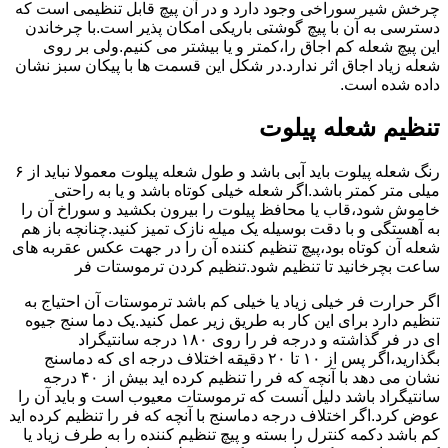
چرخش شیر سوراخی وجود دارد و در آن پیچ قابل تنظیمی است که
دسترسی به آن با پیچ گوشتی باریکی امکان پذیر است.با چرخاندن
این پیچ شعله کم اجاق را،کمتر و یا بیشتر می کنیم.ولی بر روی
شعله زیاد اجاق اثر ندارد.در شکل این قسمت ها با پیکان سبز نشان
داده شده است.
تنظیم شعله پیلوت
رنگ شعله پیلوت باید آبی باشد و طول شعله پیلوت معمولا نباید از ۶
میلی متر کمتر باشد.اگر شعله خیلی کوتاه باشد و یا به راحتی
خاموش شود،قاب یا محافظ پیلوت را بیرون بکشید و سوراخ آن را
به آهستگی و با دقت بوسیله یک میله نازک تمیز کنید.چنانچه باز هم
شعله آن کوتاه بود،پیچ تنظیم کننده آن را در جهت عکس عقربه های
ساعت بچرخانید تا تنظیم شود.تنظیم کردن ترموستات فر
اگر حرارت فر خیلی زیاد یا خیلی کم باشد ترموستات آن احتیاج به
تنظیم دارد برای این کار به طریق زیر عمل کنید.یک دما سنج جیوه
ای در فر گذاشته و درجه فر را روی ۱۸۰ درجه سانتیگراد
بگذارید،اگر پس از ۱۰ تا ۲۰ دقیقه اختلاف درجه ای که دماسنج
نشان می دهد با آنچه که فر را تنظیم کرده اید بیش از ۴۰ درجه
سانتیگراد باشد دلیل آنست که ترموستات معیوب است و باید آن را
عوض کرد.اگر اختلاف درجه دماسنج با آنچه که فر را تنظیم کرده اید
کم باشد دکمه کنترل را بسته و پیچ تنظیم کننده را به طرف زیاد یا