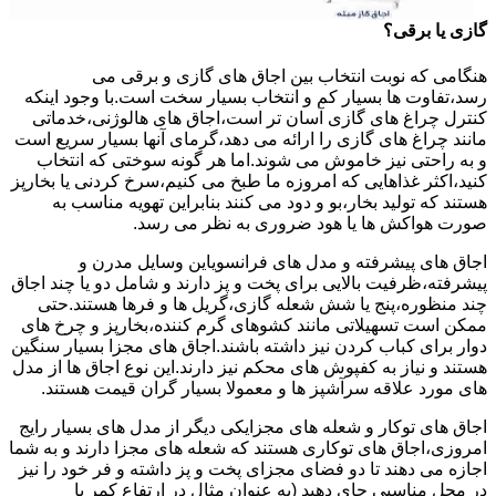
گازی یا برقی؟
هنگامی که نوبت انتخاب بین اجاق های گازی و برقی می
رسد،تفاوت ها بسیار کم و انتخاب بسیار سخت است.با وجود اینکه
کنترل چراغ های گازی آسان تر است،اجاق های هالوژنی،خدماتی
مانند چراغ های گازی را ارائه می دهد،گرمای آنها بسیار سریع است
و به راحتی نیز خاموش می شوند.اما هر گونه سوختی که انتخاب
کنید،اکثر غذاهایی که امروزه ما طبخ می کنیم،سرخ کردنی یا بخارپز
هستند که تولید بخار،بو و دود می کنند بنابراین تهویه مناسب به
صورت هواکش ها یا هود ضروری به نظر می رسد.
اجاق های پیشرفته و مدل های فرانسویاین وسایل مدرن و
پیشرفته،ظرفیت بالایی برای پخت و پز دارند و شامل دو یا چند اجاق
چند منظوره،پنج یا شش شعله گازی،گریل ها و فرها هستند.حتی
ممکن است تسهیلاتی مانند کشوهای گرم کننده،بخارپز و چرخ های
دوار برای کباب کردن نیز داشته باشند.اجاق های مجزا بسیار سنگین
هستند و نیاز به کفپوش های محکم نیز دارند.این نوع اجاق ها از مدل
های مورد علاقه سرآشپز ها و معمولا بسیار گران قیمت هستند.
اجاق های توکار و شعله های مجزایکی دیگر از مدل های بسیار رایج
امروزی،اجاق های توکاری هستند که شعله های مجزا دارند و به شما
اجازه می دهند تا دو فضای مجزای پخت و پز داشته و فر خود را نیز
در محل مناسبی جای دهید (به عنوان مثال در ارتفاع کمر یا