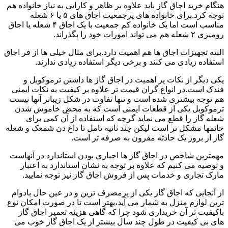
هنگام خرید اجاق گاز باید علاوه بر ظاهر و کارایی به نیاز خانواده هم
توجه کرد.برای خانواده های پرجمعیت اجاق های ۵ یا ۶ شعله
مناسب است اما یک خانواده کم جمعیت با یک اجاق ۴ شعله یا اجاق
رومیزی ۲ شعله هم می تواند امورات خود را بگذراند.
البته تجهیزات اجاق ها هم اهمیت دارد.برای مثال خیلی ها از فر اجاق
استفاده زیادی می کنند و برخی دیگر استفاده زیادی ندارند.
یکی دیگر از نکات پر اهمیت در اجاق گاز ها داشتن ترموکوبل و
فندک است.در انواع گران قیمت تر علاوه بر کیفیت به نکات ایمنی
هم توجه بیشتری شده است و تنها تفاوت در شکل زیباتر آنها نیست
ترموکوبل یکی از قطعات ایمنی است که به محض خاموش شدن
شعله گاز را قطع می نماید گرچه که استفاده از آن کمی برای
خانمها مشکل تر است لیکن چند ثانیه تامل تا داغ دن شمعک و شعله
گاز از بروز یک حادثه مقرون به صرفه تر است.
مهمترین شاخص در اجاق گاز ها اجباری بودن استاندارد در آنهاست
و توصیه می کنیم که علاوه بر توجه به نشان استاندارد به اعتبار
مارک تجاری و خدمات پس از فروش اجاق گاز نیز توجه نمایید.
از آنجایی که اجاق گاز یکی از پرمصرف ترین و در عین حال بادوام
ترین لوازم منزل به شمار می آید،بهتر است تا در صورت امکان نوع
باکیفیت تر آن خریداری شود چرا که گاهی هزینه تعمیر اجاق گاز
های بی کیفیت در طول چند سال بیشتر از یک اجاق گاز خوب می