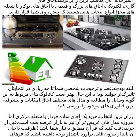
"آشپزخانه "تان مناسب ترین را برگزینید.اجاق های
گازی،الکتریکی،اجاق های بزرگ و قدیمی یا اجاق های توکار با شعله
های مجزا،انواع انتخاب هایی هستند که پیش روی شما قرار دارند.
البته بودجه،فضا و ترجیحات شخصی شما تا حد زیادی در انتخابتان
تاثیرگذار خواهد بود؛ با این حال بهتر است کاتالوگ های مربوط به این
گونه وسایل را مطالعه و مدل های مختلف اجاق،امکانات و پیشرفته
ترین فناوری های موجود را بررسی کنید.
ارزان ترین انتخاب،خرید یک اجاق ساده فردار با شعله مرکزی اما
امروزه مدل های عریض تر آن نیز به بازار عرضه شده است.قبل از
خرید،دقت کنید که فر آن مطابق با نیاز شما باشد (ظرفیت داخلی
آن باید از بیرون قابل برآورد باشد)و توجه داشته باشید که فرهای