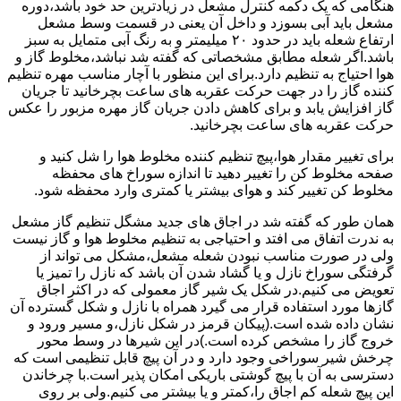
هنگامی که یک دکمه کنترل مشعل در زیادترین حد خود باشد،دوره
مشعل باید آبی بسوزد و داخل آن یعنی در قسمت وسط مشعل
ارتفاع شعله باید در حدود ۲۰ میلیمتر و به رنگ آبی متمایل به سبز
باشد.اگر شعله مطابق مشخصاتی که گفته شد نباشد،مخلوط گاز و
هوا احتیاج به تنظیم دارد.برای این منظور با آچار مناسب مهره تنظیم
کننده گاز را در جهت حرکت عقربه های ساعت بچرخانید تا جریان
گاز افزایش یابد و برای کاهش دادن جریان گاز مهره مزبور را عکس
حرکت عقربه های ساعت بچرخانید.
برای تغییر مقدار هوا،پیچ تنظیم کننده مخلوط هوا را شل کنید و
صفحه مخلوط کن را تغییر دهید تا اندازه سوراخ های محفظه
مخلوط کن تغییر کند و هوای بیشتر یا کمتری وارد محفظه شود.
همان طور که گفته شد در اجاق های جدید مشگل تنظیم گاز مشعل
به ندرت اتفاق می افتد و احتیاجی به تنظیم مخلوط هوا و گاز نیست
ولی در صورت مناسب نبودن شعله مشعل،مشکل می تواند از
گرفتگی سوراخ نازل و یا گشاد شدن آن باشد که نازل را تمیز یا
تعویض می کنیم.در شکل یک شیر گاز معمولی که در اکثر اجاق
گازها مورد استفاده قرار می گیرد همراه با نازل و شکل گسترده آن
نشان داده شده است.(پیکان قرمز در شکل نازل،و مسیر ورود و
خروج گاز را مشخص کرده است.)در این شیرها در وسط محور
چرخش شیر سوراخی وجود دارد و در آن پیچ قابل تنظیمی است که
دسترسی به آن با پیچ گوشتی باریکی امکان پذیر است.با چرخاندن
این پیچ شعله کم اجاق را،کمتر و یا بیشتر می کنیم.ولی بر روی