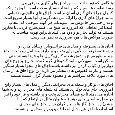
هنگامی که نوبت انتخاب بین اجاق های گازی و برقی می
رسد،تفاوت ها بسیار کم و انتخاب بسیار سخت است.با وجود اینکه
کنترل چراغ های گازی آسان تر است،اجاق های هالوژنی،خدماتی
مانند چراغ های گازی را ارائه می دهد،گرمای آنها بسیار سریع است
و به راحتی نیز خاموش می شوند.اما هر گونه سوختی که انتخاب
کنید،اکثر غذاهایی که امروزه ما طبخ می کنیم،سرخ کردنی یا بخارپز
هستند که تولید بخار،بو و دود می کنند بنابراین تهویه مناسب به
صورت هواکش ها یا هود ضروری به نظر می رسد.
اجاق های پیشرفته و مدل های فرانسویاین وسایل مدرن و
پیشرفته،ظرفیت بالایی برای پخت و پز دارند و شامل دو یا چند اجاق
چند منظوره،پنج یا شش شعله گازی،گریل ها و فرها هستند.حتی
ممکن است تسهیلاتی مانند کشوهای گرم کننده،بخارپز و چرخ های
دوار برای کباب کردن نیز داشته باشند.اجاق های مجزا بسیار سنگین
هستند و نیاز به کفپوش های محکم نیز دارند.این نوع اجاق ها از مدل
های مورد علاقه سرآشپز ها و معمولا بسیار گران قیمت هستند.
اجاق های توکار و شعله های مجزایکی دیگر از مدل های بسیار رایج
امروزی،اجاق های توکاری هستند که شعله های مجزا دارند و به شما
اجازه می دهند تا دو فضای مجزای پخت و پز داشته و فر خود را نیز
در محل مناسبی جای دهید (به عنوان مثال در ارتفاع کمر یا
چشم).این اجاق گاز ها بسیار گران تر از اجاق های مجزای
استاندارد،اما در عین حال انعطاف پذیرتر و متداول تر هستند.