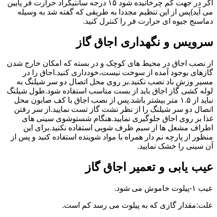
اگر در جهت کم چرخانیده شود ۱۵ درجه سانتیگراد حرارت فر پایین
می آید)پس از این تنظیم مجددا به طریقی که گفته شد به وسیله
دماسنج جیوه ای حرارت فر را کنترل کنید.
سرویس و نگهداری اجاق گاز
از نصب اجاق در محیط های کوچک و در بسته که امکان خارج شدن
گازهای بوجود آمده از سوخت نیست،خودداری کنید.اجاق را در
مسیر وزش باد نصب نکنید.بر روی محل اتصال دو سر شیلنگ به
لوله کشی گاز اجاق باید از بست مناسب استفاده شود.طول شیلنگ
نباید از ۱.۵ متر بیشتر باشد.پس از نصب اجاق با کف صابون محل
اتصال دو سر شیلنگ را از نظر نشت گاز تست نمایید.از سر رفتن
غذا بر روی اجاق جلوگیری نمایید.هنگام شستوشوی سینی های
اطراف مشعل ها از سیم ظرف شویی استفاده نکنید.برای این
منظور از پارچه نم دار همراه با مواد شوینده استفاده کنید و پس از
آن سینی را خشک نمایید.
عیب یابی و تعمیر اجاق گاز
عیب ۱-پیلوت خاموش می شود.
علت:مقدار گازی که به پیلوت می رسد کم است.