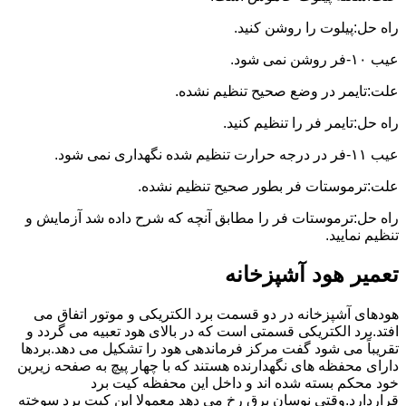
راه حل:پیلوت را روشن کنید.
عیب ۱۰-فر روشن نمی شود.
علت:تایمر در وضع صحیح تنظیم نشده.
راه حل:تایمر فر را تنظیم کنید.
عیب ۱۱-فر در درجه حرارت تنظیم شده نگهداری نمی شود.
علت:ترموستات فر بطور صحیح تنظیم نشده.
راه حل:ترموستات فر را مطابق آنچه که شرح داده شد آزمایش و
تنظیم نمایید.
تعمیر هود آشپزخانه
هودهای آشپزخانه در دو قسمت برد الکتریکی و موتور اتفاق می
افتد.برد الکتریکی قسمتی است که در بالای هود تعبیه می گردد و
تقریباً می شود گفت مرکز فرماندهی هود را تشکیل می دهد.بردها
دارای محفظه های نگهدارنده هستند که با چهار پیچ به صفحه زیرین
خود محکم بسته شده اند و داخل این محفظه کیت برد
قراردارد.وقتی نوسان برق رخ می دهد معمولا این کیت برد سوخته