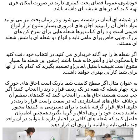
خودشوی،عموما فضای پخت کمتری دارند.در صورت امکان،فری
تهیه کنید که در های شیشه ای داشته باشد.
در شیشه ای آسان تر شسته می شود و در زمان پخت نیز می توانید
مواد داخل آن را ببینید.اجاق های امروزی بسیار متنوع تر از انواع
قدیمی است و دارای کباب پزها،شعله هایی برای سرخ کن های
بزرگ،جایی خاص برای ماهی تابه و انواع دو شعله ای یا شش شعله
ای هستند.
اگر شعله ها را جداگانه خریداری می کنید،در انتخاب خود دقت کنید
تا پاسخگوی نیاز و آشپزخانه شما باشند (جنس این شعله ها بسیار
متنوع است:شیشه،استیل،لعابی)و تصمیم بگیرید که کدام یک از آنها
برای شما کارآیی بهتری خواهد داشت.
به عنوان مثال اگر سطح کابینت شما باریک است،اجاق های خوراک
پزی چهار شعله که همه در یک ردیف قرار دارند را انتخاب کنید؛ اگر
چپ دست هستید،اجاق هایی را انتخاب کنید که کلیدهای تنظیم آن
برخلاف اجاق های استانداردی که در سمت راست قرار دارند،در
جلوی اجاق قرار گرفته باشند تا برای دسترسی به کلیدها مجبور
نباشید دست خود را روی اجاق و گرما بگیرید.همچنین اطمینان
حاصل کنید که شعله های کافی در اختیار دارید تا بتوانید در آن واحد
چند ماهی تابه و قابلمه را روی آن قرار دهید.