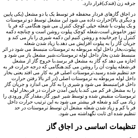
جرقه زن (فندک)قرار دارد.
در اجاق گازهای فردار محفظه فر توسط یک یا دو مشعل (یکی پایین
و دیگری بالا)حرارت داده می شود این مشعل توسط دو ترموستات
و یک پیلوت با شعله خیلی کوچک کنترل می شود هنگامی که فر یا
تنور خاموش است،شعله کوچک پیلوت روشن است و چنانچه دکمه
کنترل را چرخانیده و روشن کنیم این دکمه شیری را باز می کند و
جریان گاز را به پیلوت افزایش می دهد.با زیاد شدن شعله
پیلوت،بخار داخل لوله مربوطه به ترموستات منبسط می شود در اثر
منبسط شدن بخار داخل لوله ترموستات،شیر مشعل باز می شود و
اجازه می دهد که گاز به مشعل فر برسد،با خروج گاز از مشعل
فر،شعله پیلوت آن را روشن می کند.هنگامی که درجه حرارت فر به
حد تنظیم شده رسید،ترموستات اصلی فر به کار می افتد یعنی بخار
داخل لوله مربوطه به ترموستات اصلی (در اثر بالا رفتن حرارت
داخل فر)منبسط می شود و شیری را به کار می اندازد و جریان گاز
را به مشعل فر کم می کند.با پایین آمدن حرارت در فر،بخار لوله
ترموستات منقبض شده و توسط شیر عبور گاز،مقدار گاز ورودی را
زیاد می کند و شعله فر بیشتر می شود به این ترتیب حرارت داخل
فر با کم و زیاد شدن شعله مشعل آن توسط ترموستات در حد
تنظیم شده ای ثابت نگهداشته می شود.
تنظیمات اساسی در اجاق گاز