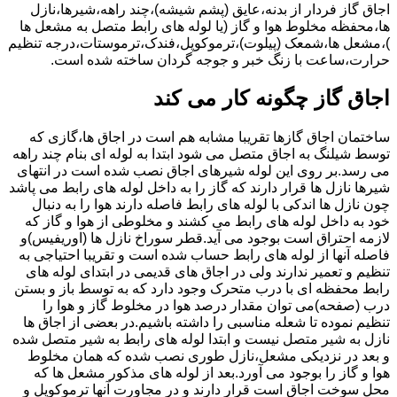
اجاق گاز فردار از بدنه،عایق (پشم شیشه)،چند راهه،شیرها،نازل
ها،محفظه مخلوط هوا و گاز (یا لوله های رابط متصل به مشعل ها
)،مشعل ها،شمعک (پیلوت)،ترموکوپل،فندک،ترموستات،درجه تنظیم
حرارت،ساعت با زنگ خبر و جوجه گردان ساخته شده است.
اجاق گاز چگونه کار می کند
ساختمان اجاق گازها تقریبا مشابه هم است در اجاق ها،گازی که
توسط شیلنگ به اجاق متصل می شود ابتدا به لوله ای بنام چند راهه
می رسد.بر روی این لوله شیرهای اجاق نصب شده است در انتهای
شیرها نازل ها قرار دارند که گاز را به داخل لوله های رابط می پاشد
چون نازل ها اندکی با لوله های رابط فاصله دارند هوا را به دنبال
خود به داخل لوله های رابط می کشند و مخلوطی از هوا و گاز که
لازمه احتراق است بوجود می آید.قطر سوراخ نازل ها (اوریفیس)و
فاصله آنها از لوله های رابط حساب شده است و تقریبا احتیاجی به
تنظیم و تعمیر ندارند ولی در اجاق های قدیمی در ابتدای لوله های
رابط محفظه ای با درب متحرک وجود دارد که به توسط باز و بستن
درب (صفحه)می توان مقدار درصد هوا در مخلوط گاز و هوا را
تنظیم نموده تا شعله مناسبی را داشته باشیم.در بعضی از اجاق ها
نازل به شیر متصل نیست و ابتدا لوله های رابط به شیر متصل شده
و بعد در نزدیکی مشعل،نازل طوری نصب شده که همان مخلوط
هوا و گاز را بوجود می آورد.بعد از لوله های مذکور مشعل ها که
محل سوخت اجاق است قرار دارند و در مجاورت آنها ترموکوپل و