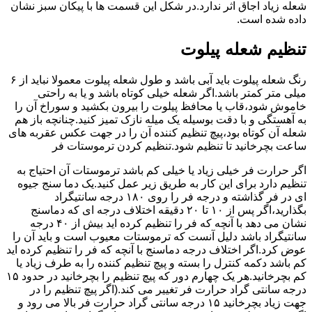
شعله زیاد اجاق اثر ندارد.در شکل این قسمت ها با پیکان سبز نشان
داده شده است.
تنظیم شعله پیلوت
رنگ شعله پیلوت باید آبی باشد و طول شعله پیلوت معمولا نباید از ۶
میلی متر کمتر باشد.اگر شعله خیلی کوتاه باشد و یا به راحتی
خاموش شود،قاب یا محافظ پیلوت را بیرون بکشید و سوراخ آن را
به آهستگی و با دقت بوسیله یک میله نازک تمیز کنید.چنانچه باز هم
شعله آن کوتاه بود،پیچ تنظیم کننده آن را در جهت عکس عقربه های
ساعت بچرخانید تا تنظیم شود.تنظیم کردن ترموستات فر
اگر حرارت فر خیلی زیاد یا خیلی کم باشد ترموستات آن احتیاج به
تنظیم دارد برای این کار به طریق زیر عمل کنید.یک دما سنج جیوه
ای در فر گذاشته و درجه فر را روی ۱۸۰ درجه سانتیگراد
بگذارید،اگر پس از ۱۰ تا ۲۰ دقیقه اختلاف درجه ای که دماسنج
نشان می دهد با آنچه که فر را تنظیم کرده اید بیش از ۴۰ درجه
سانتیگراد باشد دلیل آنست که ترموستات معیوب است و باید آن را
عوض کرد.اگر اختلاف درجه دماسنج با آنچه که فر را تنظیم کرده اید
کم باشد دکمه کنترل را بسته و پیچ تنظیم کننده را به طرف زیاد یا
کم بچرخانید.هر یک چهارم دور که پیچ تنظیم را بچرخانید در حدود ۱۵
درجه سانتی گراد حرارت فر تغییر می کند.(اگر پیچ تنظیم را در
جهت زیاد بچرخانید ۱۵ درجه سانتی گراد حرارت فر بالا می رود و