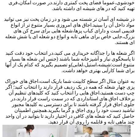
خودشوی،عموما فضای پخت کمتری دارند.در صورت امکان،فری
تهیه کنید که در های شیشه ای داشته باشد.
در شیشه ای آسان تر شسته می شود و در زمان پخت نیز می توانید
مواد داخل آن را ببینید.اجاق های امروزی بسیار متنوع تر از انواع
قدیمی است و دارای کباب پزها،شعله هایی برای سرخ کن های
بزرگ،جایی خاص برای ماهی تابه و انواع دو شعله ای یا شش شعله
ای هستند.
اگر شعله ها را جداگانه خریداری می کنید،در انتخاب خود دقت کنید
تا پاسخگوی نیاز و آشپزخانه شما باشند (جنس این شعله ها بسیار
متنوع است:شیشه،استیل،لعابی)و تصمیم بگیرید که کدام یک از آنها
برای شما کارآیی بهتری خواهد داشت.
به عنوان مثال اگر سطح کابینت شما باریک است،اجاق های خوراک
پزی چهار شعله که همه در یک ردیف قرار دارند را انتخاب کنید؛ اگر
چپ دست هستید،اجاق هایی را انتخاب کنید که کلیدهای تنظیم آن
برخلاف اجاق های استانداردی که در سمت راست قرار دارند،در
جلوی اجاق قرار گرفته باشند تا برای دسترسی به کلیدها مجبور
نباشید دست خود را روی اجاق و گرما بگیرید.همچنین اطمینان
حاصل کنید که شعله های کافی در اختیار دارید تا بتوانید در آن واحد
چند ماهی تابه و قابلمه را روی آن قرار دهید.