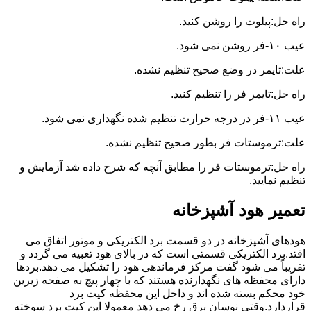
راه حل:پیلوت را روشن کنید.
عیب ۱۰-فر روشن نمی شود.
علت:تایمر در وضع صحیح تنظیم نشده.
راه حل:تایمر فر را تنظیم کنید.
عیب ۱۱-فر در درجه حرارت تنظیم شده نگهداری نمی شود.
علت:ترموستات فر بطور صحیح تنظیم نشده.
راه حل:ترموستات فر را مطابق آنچه که شرح داده شد آزمایش و
تنظیم نمایید.
تعمیر هود آشپزخانه
هودهای آشپزخانه در دو قسمت برد الکتریکی و موتور اتفاق می
افتد.برد الکتریکی قسمتی است که در بالای هود تعبیه می گردد و
تقریباً می شود گفت مرکز فرماندهی هود را تشکیل می دهد.بردها
دارای محفظه های نگهدارنده هستند که با چهار پیچ به صفحه زیرین
خود محکم بسته شده اند و داخل این محفظه کیت برد
قراردارد.وقتی نوسان برق رخ می دهد معمولا این کیت برد سوخته