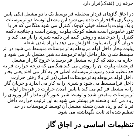
جرقه زن (فندک)قرار دارد.
در اجاق گازهای فردار محفظه فر توسط یک یا دو مشعل (یکی پایین
و دیگری بالا)حرارت داده می شود این مشعل توسط دو ترموستات
و یک پیلوت با شعله خیلی کوچک کنترل می شود هنگامی که فر یا
تنور خاموش است،شعله کوچک پیلوت روشن است و چنانچه دکمه
کنترل را چرخانیده و روشن کنیم این دکمه شیری را باز می کند و
جریان گاز را به پیلوت افزایش می دهد.با زیاد شدن شعله
پیلوت،بخار داخل لوله مربوطه به ترموستات منبسط می شود در اثر
منبسط شدن بخار داخل لوله ترموستات،شیر مشعل باز می شود و
اجازه می دهد که گاز به مشعل فر برسد،با خروج گاز از مشعل
فر،شعله پیلوت آن را روشن می کند.هنگامی که درجه حرارت فر به
حد تنظیم شده رسید،ترموستات اصلی فر به کار می افتد یعنی بخار
داخل لوله مربوطه به ترموستات اصلی (در اثر بالا رفتن حرارت
داخل فر)منبسط می شود و شیری را به کار می اندازد و جریان گاز
را به مشعل فر کم می کند.با پایین آمدن حرارت در فر،بخار لوله
ترموستات منقبض شده و توسط شیر عبور گاز،مقدار گاز ورودی را
زیاد می کند و شعله فر بیشتر می شود به این ترتیب حرارت داخل
فر با کم و زیاد شدن شعله مشعل آن توسط ترموستات در حد
تنظیم شده ای ثابت نگهداشته می شود.
تنظیمات اساسی در اجاق گاز