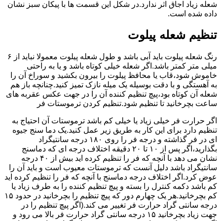
شعله زیاد اجاق اثر ندارد.در شکل این قسمت ها با پیکان سبز نشان
داده شده است.
تنظیم شعله پیلوت
رنگ شعله پیلوت باید آبی باشد و طول شعله پیلوت معمولا نباید از ۶
میلی متر کمتر باشد.اگر شعله خیلی کوتاه باشد و یا به راحتی
خاموش شود،قاب یا محافظ پیلوت را بیرون بکشید و سوراخ آن را
به آهستگی و با دقت بوسیله یک میله نازک تمیز کنید.چنانچه باز هم
شعله آن کوتاه بود،پیچ تنظیم کننده آن را در جهت عکس عقربه های
ساعت بچرخانید تا تنظیم شود.تنظیم کردن ترموستات فر
اگر حرارت فر خیلی زیاد یا خیلی کم باشد ترموستات آن احتیاج به
تنظیم دارد برای این کار به طریق زیر عمل کنید.یک دما سنج جیوه
ای در فر گذاشته و درجه فر را روی ۱۸۰ درجه سانتیگراد
بگذارید،اگر پس از ۱۰ تا ۲۰ دقیقه اختلاف درجه ای که دماسنج
نشان می دهد با آنچه که فر را تنظیم کرده اید بیش از ۴۰ درجه
سانتیگراد باشد دلیل آنست که ترموستات معیوب است و باید آن را
عوض کرد.اگر اختلاف درجه دماسنج با آنچه که فر را تنظیم کرده اید
کم باشد دکمه کنترل را بسته و پیچ تنظیم کننده را به طرف زیاد یا
کم بچرخانید.هر یک چهارم دور که پیچ تنظیم را بچرخانید در حدود ۱۵
درجه سانتی گراد حرارت فر تغییر می کند.(اگر پیچ تنظیم را در
جهت زیاد بچرخانید ۱۵ درجه سانتی گراد حرارت فر بالا می رود و