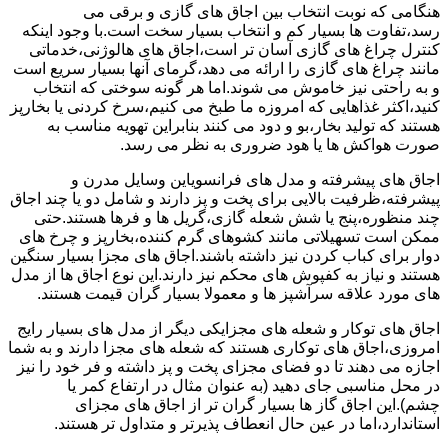
هنگامی که نوبت انتخاب بین اجاق های گازی و برقی می
رسد،تفاوت ها بسیار کم و انتخاب بسیار سخت است.با وجود اینکه
کنترل چراغ های گازی آسان تر است،اجاق های هالوژنی،خدماتی
مانند چراغ های گازی را ارائه می دهد،گرمای آنها بسیار سریع است
و به راحتی نیز خاموش می شوند.اما هر گونه سوختی که انتخاب
کنید،اکثر غذاهایی که امروزه ما طبخ می کنیم،سرخ کردنی یا بخارپز
هستند که تولید بخار،بو و دود می کنند بنابراین تهویه مناسب به
صورت هواکش ها یا هود ضروری به نظر می رسد.
اجاق های پیشرفته و مدل های فرانسویاین وسایل مدرن و
پیشرفته،ظرفیت بالایی برای پخت و پز دارند و شامل دو یا چند اجاق
چند منظوره،پنج یا شش شعله گازی،گریل ها و فرها هستند.حتی
ممکن است تسهیلاتی مانند کشوهای گرم کننده،بخارپز و چرخ های
دوار برای کباب کردن نیز داشته باشند.اجاق های مجزا بسیار سنگین
هستند و نیاز به کفپوش های محکم نیز دارند.این نوع اجاق ها از مدل
های مورد علاقه سرآشپز ها و معمولا بسیار گران قیمت هستند.
اجاق های توکار و شعله های مجزایکی دیگر از مدل های بسیار رایج
امروزی،اجاق های توکاری هستند که شعله های مجزا دارند و به شما
اجازه می دهند تا دو فضای مجزای پخت و پز داشته و فر خود را نیز
در محل مناسبی جای دهید (به عنوان مثال در ارتفاع کمر یا
چشم).این اجاق گاز ها بسیار گران تر از اجاق های مجزای
استاندارد،اما در عین حال انعطاف پذیرتر و متداول تر هستند.