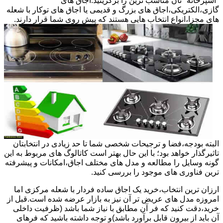
"آشپزخانه "تان مناسب ترین را برگزینید.اجاق های
گازی،الکتریکی،اجاق های بزرگ و قدیمی یا اجاق های توکار با شعله
های مجزا،انواع انتخاب هایی هستند که پیش روی شما قرار دارند.
البته بودجه،فضا و ترجیحات شخصی شما تا حد زیادی در انتخابتان
تاثیرگذار خواهد بود؛ با این حال بهتر است کاتالوگ های مربوط به این
گونه وسایل را مطالعه و مدل های مختلف اجاق،امکانات و پیشرفته
ترین فناوری های موجود را بررسی کنید.
ارزان ترین انتخاب،خرید یک اجاق ساده فردار با شعله مرکزی اما
امروزه مدل های عریض تر آن نیز به بازار عرضه شده است.قبل از
خرید،دقت کنید که فر آن مطابق با نیاز شما باشد (ظرفیت داخلی
آن باید از بیرون قابل برآورد باشد)و توجه داشته باشید که فرهای