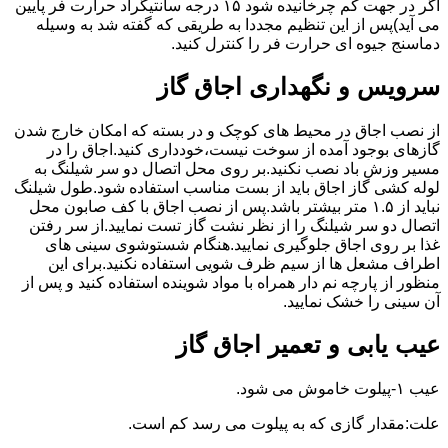
اگر در جهت کم چرخانیده شود ۱۵ درجه سانتیگراد حرارت فر پایین
می آید)پس از این تنظیم مجددا به طریقی که گفته شد به وسیله
دماسنج جیوه ای حرارت فر را کنترل کنید.
سرویس و نگهداری اجاق گاز
از نصب اجاق در محیط های کوچک و در بسته که امکان خارج شدن
گازهای بوجود آمده از سوخت نیست،خودداری کنید.اجاق را در
مسیر وزش باد نصب نکنید.بر روی محل اتصال دو سر شیلنگ به
لوله کشی گاز اجاق باید از بست مناسب استفاده شود.طول شیلنگ
نباید از ۱.۵ متر بیشتر باشد.پس از نصب اجاق با کف صابون محل
اتصال دو سر شیلنگ را از نظر نشت گاز تست نمایید.از سر رفتن
غذا بر روی اجاق جلوگیری نمایید.هنگام شستوشوی سینی های
اطراف مشعل ها از سیم ظرف شویی استفاده نکنید.برای این
منظور از پارچه نم دار همراه با مواد شوینده استفاده کنید و پس از
آن سینی را خشک نمایید.
عیب یابی و تعمیر اجاق گاز
عیب ۱-پیلوت خاموش می شود.
علت:مقدار گازی که به پیلوت می رسد کم است.