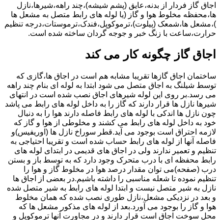
اجاق گاز فردار از بدنه،عایق (پشم شیشه)،چند راهه،شیرها،نازل
ها،محفظه مخلوط هوا و گاز (یا لوله های رابط متصل به مشعل ها
)،مشعل ها،شمعک (پیلوت)،ترموکوپل،فندک،ترموستات،درجه تنظیم
حرارت،ساعت با زنگ خبر و جوجه گردان ساخته شده است.
اجاق گاز چگونه کار می کند
ساختمان اجاق گازها تقریبا مشابه هم است در اجاق ها،گازی که
توسط شیلنگ به اجاق متصل می شود ابتدا به لوله ای بنام چند راهه
می رسد.بر روی این لوله شیرهای اجاق نصب شده است در انتهای
شیرها نازل ها قرار دارند که گاز را به داخل لوله های رابط می پاشد
چون نازل ها اندکی با لوله های رابط فاصله دارند هوا را به دنبال
خود به داخل لوله های رابط می کشند و مخلوطی از هوا و گاز که
لازمه احتراق است بوجود می آید.قطر سوراخ نازل ها (اوریفیس)و
فاصله آنها از لوله های رابط حساب شده است و تقریبا احتیاجی به
تنظیم و تعمیر ندارند ولی در اجاق های قدیمی در ابتدای لوله های
رابط محفظه ای با درب متحرک وجود دارد که به توسط باز و بستن
درب (صفحه)می توان مقدار درصد هوا در مخلوط گاز و هوا را
تنظیم نموده تا شعله مناسبی را داشته باشیم.در بعضی از اجاق ها
نازل به شیر متصل نیست و ابتدا لوله های رابط به شیر متصل شده
و بعد در نزدیکی مشعل،نازل طوری نصب شده که همان مخلوط
هوا و گاز را بوجود می آورد.بعد از لوله های مذکور مشعل ها که
محل سوخت اجاق است قرار دارند و در مجاورت آنها ترموکوپل و