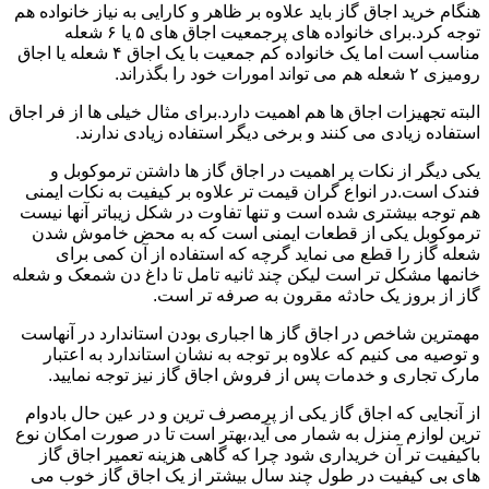
هنگام خرید اجاق گاز باید علاوه بر ظاهر و کارایی به نیاز خانواده هم
توجه کرد.برای خانواده های پرجمعیت اجاق های ۵ یا ۶ شعله
مناسب است اما یک خانواده کم جمعیت با یک اجاق ۴ شعله یا اجاق
رومیزی ۲ شعله هم می تواند امورات خود را بگذراند.
البته تجهیزات اجاق ها هم اهمیت دارد.برای مثال خیلی ها از فر اجاق
استفاده زیادی می کنند و برخی دیگر استفاده زیادی ندارند.
یکی دیگر از نکات پر اهمیت در اجاق گاز ها داشتن ترموکوبل و
فندک است.در انواع گران قیمت تر علاوه بر کیفیت به نکات ایمنی
هم توجه بیشتری شده است و تنها تفاوت در شکل زیباتر آنها نیست
ترموکوبل یکی از قطعات ایمنی است که به محض خاموش شدن
شعله گاز را قطع می نماید گرچه که استفاده از آن کمی برای
خانمها مشکل تر است لیکن چند ثانیه تامل تا داغ دن شمعک و شعله
گاز از بروز یک حادثه مقرون به صرفه تر است.
مهمترین شاخص در اجاق گاز ها اجباری بودن استاندارد در آنهاست
و توصیه می کنیم که علاوه بر توجه به نشان استاندارد به اعتبار
مارک تجاری و خدمات پس از فروش اجاق گاز نیز توجه نمایید.
از آنجایی که اجاق گاز یکی از پرمصرف ترین و در عین حال بادوام
ترین لوازم منزل به شمار می آید،بهتر است تا در صورت امکان نوع
باکیفیت تر آن خریداری شود چرا که گاهی هزینه تعمیر اجاق گاز
های بی کیفیت در طول چند سال بیشتر از یک اجاق گاز خوب می