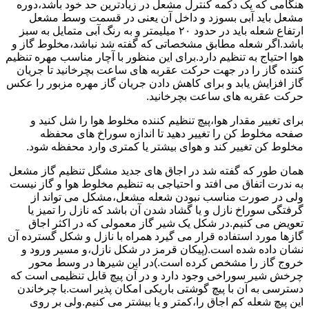
هنگامی که یک دکمه کنترل مشعل در زیادترین حد خود باشد،دوره
مشعل باید آبی بسوزد و داخل آن یعنی در قسمت وسط مشعل
ارتفاع شعله باید در حدود ۲۰ میلیمتر و به رنگ آبی متمایل به سبز
باشد.اگر شعله مطابق مشخصاتی که گفته شد نباشد،مخلوط گاز و
هوا احتیاج به تنظیم دارد.برای این منظور با آچار مناسب مهره تنظیم
کننده گاز را در جهت حرکت عقربه های ساعت بچرخانید تا جریان
گاز افزایش یابد و برای کاهش دادن جریان گاز مهره مزبور را عکس
حرکت عقربه های ساعت بچرخانید.
برای تغییر مقدار هوا،پیچ تنظیم کننده مخلوط هوا را شل کنید و
صفحه مخلوط کن را تغییر دهید تا اندازه سوراخ های محفظه
مخلوط کن تغییر کند و هوای بیشتر یا کمتری وارد محفظه شود.
همان طور که گفته شد در اجاق های جدید مشگل تنظیم گاز مشعل
به ندرت اتفاق می افتد و احتیاجی به تنظیم مخلوط هوا و گاز نیست
ولی در صورت مناسب نبودن شعله مشعل،مشکل می تواند از
گرفتگی سوراخ نازل و یا گشاد شدن آن باشد که نازل را تمیز یا
تعویض می کنیم.در شکل یک شیر گاز معمولی که در اکثر اجاق
گازها مورد استفاده قرار می گیرد همراه با نازل و شکل گسترده آن
نشان داده شده است.(پیکان قرمز در شکل نازل،و مسیر ورود و
خروج گاز را مشخص کرده است.)در این شیرها در وسط محور
چرخش شیر سوراخی وجود دارد و در آن پیچ قابل تنظیمی است که
دسترسی به آن با پیچ گوشتی باریکی امکان پذیر است.با چرخاندن
این پیچ شعله کم اجاق را،کمتر و یا بیشتر می کنیم.ولی بر روی