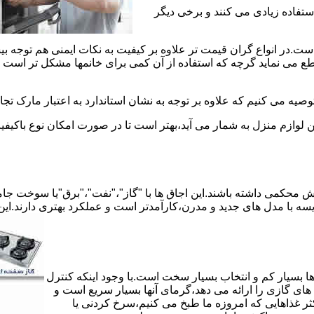
استفاده زیادی می کنند و برخی دیگر
است.در انواع گران قیمت تر علاوه بر کیفیت به نکات ایمنی هم توجه ب
 نماید گرچه که استفاده از آن کمی برای خانمها مشکل تر است لیکن 
صیه می کنیم که علاوه بر توجه به نشان استاندارد به اعتبار مارک تج
ن لوازم منزل به شمار می آید،بهتر است تا در صورت امکان نوع باکیفی
محکمی داشته باشند.این اجاق ها با "گاز"،"نفت"،"برق"یا سوخت جامد 
مقایسه با مدل های جدید و مدرن،کارآمدتر است و عملکرد بهتری دارند.این
 بسیار کم و انتخاب بسیار سخت است.با وجود اینکه کنترل
ای گازی را ارائه می دهد،گرمای آنها بسیار سریع است و
ثر غذاهایی که امروزه ما طبخ می کنیم،سرخ کردنی یا