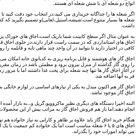
انواع دو شعله ای یا شش شعله ای هستند.
اگر شعله ها را جداگانه خریداری می کنید،در انتخاب خود دقت کنید تا
شعله ها بسیار متنوع است:شیشه،استیل،لعابی)و تصمیم بگیرید که کدام
داشت.
به عنوان مثال اگر سطح کابینت شما باریک است،اجاق های خوراک پزی 
اجاق های استانداردی که در سمت راست قرار دارند،در جلوی اجاق قرا
کافی در اختیار دارید تا بتوانید در آن واحد چند ماهی تابه و قابلمه را ر
اجاق گاز های هوشمند و قابل برنامه ریزی به کدبانوی خانه امکان می 
را روی گاز گذاشته از منزل بیرون برود و مطمئن باشد در زمان مقر
در آغاز اجاق گاز ها تنها چند شعله برای پخت غذا داشتند اما با مرور
فر به آنها اضافه شد.
اجاق گاز هم اکنون مبدل به یکی از نیازهای اساسی در لوازم خانگی ب
اجاق گاز موجود نباشد.
البته اخیرا دستگاه های دیگری نظیر ماکروویو،گریل و...به بازار آمده ان
انجام دهند.اما باز هم فروش اجاق گاز به مراتب بیش از این محصولا
هنگام خرید اجاق گاز باید علاوه بر ظاهر و کارایی به نیاز خانواده هم
می تواند امورات خود را بگذراند.