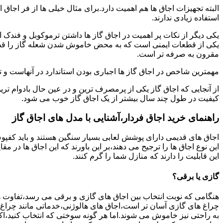
البته تجهیزات اجاق ها هم اهمیت دارد.برای مثال خیلی ها از فر اجاق 
استفاده زیادی ندارند.
یکی دیگر از نکات پر اهمیت در اجاق گاز ها داشتن ترموکوبل و فندک 
یکی از قطعات ایمنی است که به محض خاموش شدن شعله گاز را قطع می
مقرون به صرفه تر است.
مهمترین شاخص در اجاق گاز ها اجباری بودن استاندارد در آنهاست و تو
از آنجایی که اجاق گاز یکی از پرمصرف ترین و در عین حال بادوام تری
کیفیت در طول چند سال بیشتر از یک اجاق گاز خوب می شود.
راهنمای خرید اجاق فردار،آشنایی با مدل های اجاق گاز
اجاق های قدیمی دارای پوشش لعابی بسیار سنگین هستند و باید کفپوش 
این نوع اجاق ها را ترجیح می دهند،بر این باورند که این اجاق ها در 
این قابلیت را دارند که منازل شما را گرم کنند.
گازی یا برقی؟
هنگامی که نوبت انتخاب بین اجاق های گازی و برقی می رسد،تفاوت ها
چراغ های گازی آسان تر است،اجاق های هالوژنی،خدماتی مانند چراغ ه
به راحتی نیز خاموش می شوند.اما هر گونه سوختی که انتخاب کنید،اک