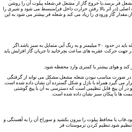
شعل فر برسد،با خروج گاز از مشعل فر،شعله پیلوت آن را روشن
 اصلی (در اثر بالا رفتن حرارت داخل فر)منبسط می شود و شیری را
،مقدار گاز ورودی را زیاد می کند و شعله فر بیشتر می شود به این
هنگامی که یک دکمه کنترل مشعل در زیادترین حد خود باشد،دوره مشعل باید آبی بسوزد و داخل آن یعنی در قسمت وسط مشعل ارتفاع شعله باید در حدود ۲۰ میلیمتر و به رنگ آبی متمایل به سبز باشد.اگر
 در جهت حرکت عقربه های ساعت بچرخانید تا جریان گاز افزایش یابد
 کند و هوای بیشتر یا کمتری وارد محفظه شود.
لی در صورت مناسب نبودن شعله مشعل،مشکل می تواند از گرفتگی
قرار می گیرد همراه با نازل و شکل گسترده آن نشان داده شده است.
ر آن پیچ قابل تنظیمی است که دسترسی به آن با پیچ گوشتی
قسمت ها با پیکان سبز نشان داده شده است.
تاه باشد و یا به راحتی خاموش شود،قاب یا محافظ پیلوت را بیرون بکشید و سوراخ آن را به آهستگی و
ا تنظیم شود.تنظیم کردن ترموستات فر