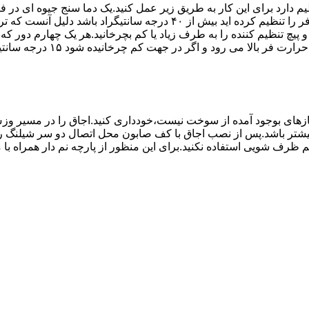
۱۰ تا ۲۰ دقیقه اختلاف درجه ای که دماسنج نشان می دهد با آنچه که فر را ت
می کند.(اگر پیچ تنظیم را در 
های بوجود آمده از سوخت نیست،خودداری کنید.اجاق را در مسیر وزش
د از بست مناسب استفاده شود.طول شیلنگ نباید از ۱.۵ متر بیشتر باشد.پس از نصب اجاق با کف صابون 
 شویی استفاده نکنید.برای این منظور از پارچه نم دار همراه با موا