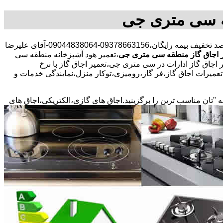
نه سی متری جی
30 در صد تخفیف بیمه رایگان،09378663156-09044838064-آقای علیرضا
 اجاق گاز منطقه سی متری جی
،تعمیر هود آشپزخانه منطقه سی
اجاق گاز ادارات در سی متری جی،تعمیر اجاق گاز با نرخ
میرات اجاق گاز،فر گاز،رومیزی،توکار منزل،نمایندگی خدمات و
ه "تان مناسب ترین را برگزینید.اجاق های گازی،الکتریکی،اجاق های