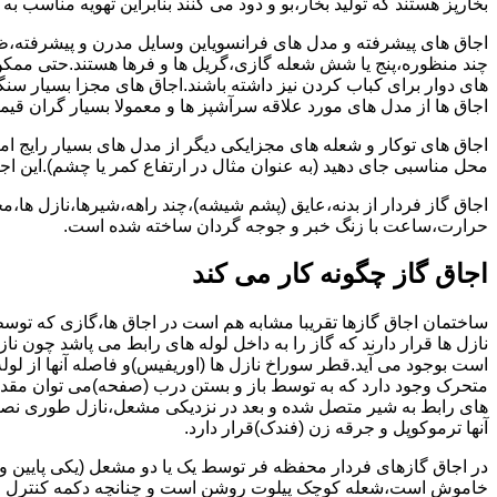
بخارپز هستند که تولید بخار،بو و دود می کنند بنابراین تهویه مناسب
اجاق های پیشرفته و مدل های فرانسویاین وسایل مدرن و پیشرفته،ظرف
چند منظوره،پنج یا شش شعله گازی،گریل ها و فرها هستند.حتی ممکن
های دوار برای کباب کردن نیز داشته باشند.اجاق های مجزا بسیار سنگی
اجاق ها از مدل های مورد علاقه سرآشپز ها و معمولا بسیار گران قی
اجاق های توکار و شعله های مجزایکی دیگر از مدل های بسیار رایج ام
محل مناسبی جای دهید (به عنوان مثال در ارتفاع کمر یا چشم).این اجاق
اجاق گاز فردار از بدنه،عایق (پشم شیشه)،چند راهه،شیرها،نازل ها
حرارت،ساعت با زنگ خبر و جوجه گردان ساخته شده است.
اجاق گاز چگونه کار می کند
ساختمان اجاق گازها تقریبا مشابه هم است در اجاق ها،گازی که توسط
نازل ها قرار دارند که گاز را به داخل لوله های رابط می پاشد چون ناز
است بوجود می آید.قطر سوراخ نازل ها (اوریفیس)و فاصله آنها از لول
متحرک وجود دارد که به توسط باز و بستن درب (صفحه)می توان مقدار د
های رابط به شیر متصل شده و بعد در نزدیکی مشعل،نازل طوری نصب 
آنها ترموکوپل و جرقه زن (فندک)قرار دارد.
در اجاق گازهای فردار محفظه فر توسط یک یا دو مشعل (یکی پایین و
خاموش است،شعله کوچک پیلوت روشن است و چنانچه دکمه کنترل را چرخ