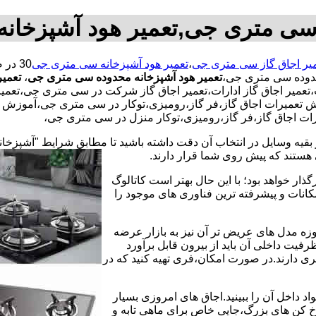
 سی متری جی,تعمیر هود آشپزخا
یر اجاق گاز سی متری جی
،
تعمیر هود آشپزخانه سی متری جی
حدوده سی متری جی،
تعمیر هود آشپزخانه محدوده سی متری جی
،
تعمیر
تعمیر اجاق گاز ادارات،تعمیر اجاق گاز شرکت در سی متری جی،تعمیر 
ش تعمیرات اجاق گاز،فر گاز،رومیزی،توکار در سی متری جی،آموزش تع
یرات اجاق گاز،فر گاز،رومیزی،توکار منزل در سی متری جی،
 بقیه وسایل در انتخاب آن دقت داشته باشید تا مطابق شرایط "آشپزخان
ی هستند که پیش روی شما قرار دارند.
ذار خواهد بود؛ با این حال بهتر است کاتالوگ
انات و پیشرفته ترین فناوری های موجود را
وزه مدل های عریض تر آن نیز به بازار عرضه
فیت داخلی آن باید از بیرون قابل برآورد
 دارند.در صورت امکان،فری تهیه کنید که در
 داخل آن را ببینید.اجاق های امروزی بسیار
رخ کن های بزرگ،جایی خاص برای ماهی تابه و