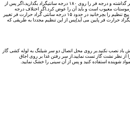
اگر حرارت فر خیلی زیاد یا خیلی کم باشد ترموستات آن احتیاج به تنظیم دارد برای این کار به طریق زیر عمل کنید.یک دما سنج جیوه ای در فر گذاشته و درجه فر را روی ۱۸۰ درجه سانتیگراد بگذارید،اگر پس از
نظیم کرده اید بیش از ۴۰ درجه سانتیگراد باشد دلیل آنست که ترموستات معیوب است و باید آن را عوض کرد.اگر اختلاف درجه
دماسنج با آنچه که فر را تنظیم کرده اید کم باشد دکمه کنترل را بسته و پیچ تنظیم کننده را به طرف زیاد یا کم بچرخانید.هر یک چهارم دور که پیچ تنظیم را بچرخانید در حدود ۱۵ درجه سانتی گراد حرارت فر تغییر
جهت زیاد بچرخانید ۱۵ درجه سانتی گراد حرارت فر بالا می رود و اگر در جهت کم چرخانیده شود ۱۵ درجه سانتیگراد حرارت فر پایین می آید)پس از این تنظیم مجددا به طریقی که
 باد نصب نکنید.بر روی محل اتصال دو سر شیلنگ به لوله کشی گاز
محل اتصال دو سر شیلنگ را از نظر نشت گاز تست نمایید.از سر رفتن غذا بر روی اجاق
د شوینده استفاده کنید و پس از آن سینی را خشک نمایید.