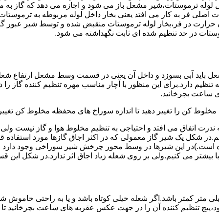
لوله ترموستات،شیر مشعل باز می شود و اجازه می دهد که گاز به م
اصلی فر به کار می افتد یعنی بخار داخل لوله مربوطه به ترموستات
مدن حرارت در فر،بخار لوله ترموستات منقبض شده و توسط شیر عبور گاز
ستات در حد تنظیم شده ای ثابت نگهداشته می شود.
تنظیم دارد.برای این منظور با آچار مناسب مهره تنظیم کننده گاز را
 ساعت بچرخانید.
ه مخلوط کن را تغییر دهید تا اندازه سوراخ های محفظه مخلوط کن تغییر
ندرت اتفاق می افتد و احتیاجی به تنظیم مخلوط هوا و گاز نیست و
یم.در شکل یک شیر گاز معمولی که در اکثر اجاق گازها مورد استفاده 
 است.)در این شیرها در وسط محور چرخش شیر سوراخی وجود دارد و د
یا بیشتر می کنیم.ولی بر روی شعله زیاد اجاق اثر ندارد.در شکل این 
شعله پیلوت باید آبی باشد و طول شعله پیلوت معمولا نباید از ۶ میلی متر کمتر باشد.اگر شعله خیلی کو
ه بود،پیچ تنظیم کننده آن را در جهت عکس عقربه های ساعت بچرخانید ت