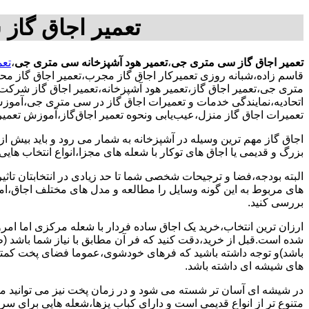
تعمیر اجاق گاز
تعمیر اجاق گاز سی متری جی
،
تعمیر هود آشپزخانه سی متری جی
،
تعم
قاسم زاده،شبانه روزی تعمیرکار اجاق گاز مجرب،تعمیر اجاق گاز م
متری جی،تعمیر اجاق گاز،تعمیر هود آشپزخانه،تعمیر اجاق گاز شرکت،
اتحادیه،نمایندگی خدمات و تعمیرات اجاق گاز در سی متری جی،آموز
تعمیرات اجاق گاز منزل،عیب‌یابی ونحوه تعمیر اجاق‌گاز،آموزش تعم
اجاق گاز مهم ترین وسیله در آشپزخانه به شمار می رود و باید بیش از
بزرگ و قدیمی یا اجاق های توکار با شعله های مجزا،انواع انتخاب های
البته بودجه،فضا و ترجیحات شخصی شما تا حد زیادی در انتخابتان تاثیرگ
های مربوط به این گونه وسایل را مطالعه و مدل های مختلف اجاق،امک
بررسی کنید.
ارزان ترین انتخاب،خرید یک اجاق ساده فردار با شعله مرکزی اما امر
شده است.قبل از خرید،دقت کنید که فر آن مطابق با نیاز شما باشد (ظر
باشد)و توجه داشته باشید که فرهای خودشوی،عموما فضای پخت کمتری
های شیشه ای داشته باشد.
در شیشه ای آسان تر شسته می شود و در زمان پخت نیز می توانید مواد
متنوع تر از انواع قدیمی است و دارای کباب پزها،شعله هایی برای س