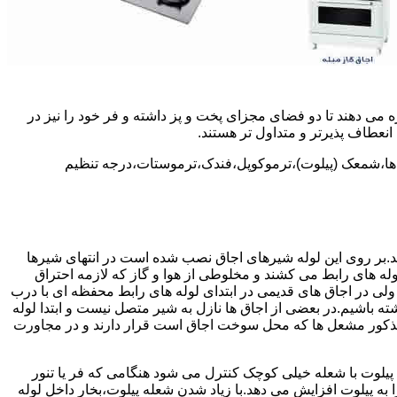
 می دهند تا دو فضای مجزای پخت و پز داشته و فر خود را نیز در
انعطاف پذیرتر و متداول تر هستند.
ل ها،شمعک (پیلوت)،ترموکوپل،فندک،ترموستات،درجه تنظیم
سد.بر روی این لوله شیرهای اجاق نصب شده است در انتهای شیرها
 لوله های رابط می کشند و مخلوطی از هوا و گاز که لازمه احتراق
 ولی در اجاق های قدیمی در ابتدای لوله های رابط محفظه ای با درب
ه باشیم.در بعضی از اجاق ها نازل به شیر متصل نیست و ابتدا لوله
 مذکور مشعل ها که محل سوخت اجاق است قرار دارند و در مجاورت
یلوت با شعله خیلی کوچک کنترل می شود هنگامی که فر یا تنور
ه پیلوت افزایش می دهد.با زیاد شدن شعله پیلوت،بخار داخل لوله