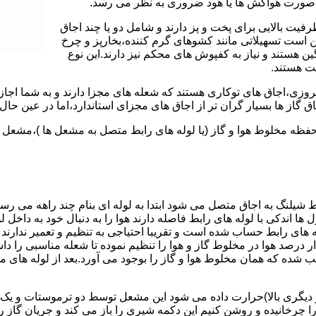
 به صورت هواکش ها یا هود ضروری به نظر می رسد.
یت بالایی برای پخت و پز دارند و شامل دو یا چند اجاق
 است تسهیلاتی مانند کشوهای گرم کننده،بخارپز و چرخ
ن هستند و نیاز به کفپوش های محکم نیز دارند.این نوع
مت هستند.
روزی،اجاق های توکاری هستند که شعله های مجزا دارند و به شما اجازه
 گاز ها بسیار گران تر از اجاق های مجزای استاندارد،اما در عین حال 
،محفظه مخلوط هوا و گاز (یا لوله های رابط متصل به مشعل ها )،مشع
 شیلنگ به اجاق متصل می شود ابتدا به لوله ای بنام چند راهه می ر
ل ها اندکی با لوله های رابط فاصله دارند هوا را به دنبال خود به داخل
ه های رابط حساب شده است و تقریبا احتیاجی به تنظیم و تعمیر ندارند
رصد هوا در مخلوط گاز و هوا را تنظیم نموده تا شعله مناسبی را داشت
شده که همان مخلوط هوا و گاز را بوجود می آورد.بعد از لوله های
 دیگری بالا)حرارت داده می شود این مشعل توسط دو ترموستات و یک پ
انیده و روشن کنیم این دکمه شیری را باز می کند و جریان گاز را ب