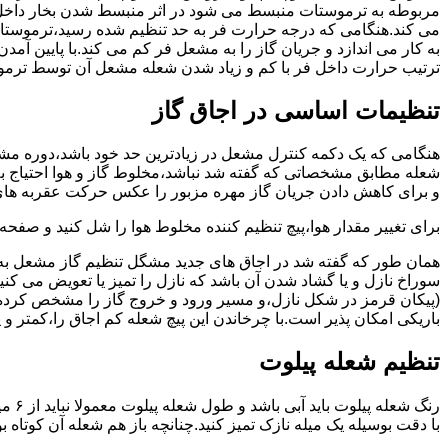
مربوطه به ترموستات منبسط می شود در اثر منبسط شدن بخار داخل 
می کند.هنگامی که درجه حرارت فر به حد تنظیم شده رسید،ترموستات 
به کار می اندازد و جریان گاز را به مشعل فر کم می کند.با پایین آ
ترتیب حرارت داخل فر با کم و زیاد شدن شعله مشعل آن توسط ترمو
تنظیمات اساسی در اجاق گاز
شعله مطابق مشخصاتی که گفته شد نباشد،مخلوط گاز و هوا احتیاج به 
و برای کاهش دادن جریان گاز مهره مزبور را عکس حرکت عقربه های
برای تغییر مقدار هوا،پیچ تنظیم کننده مخلوط هوا را شل کنید و صفح
همان طور که گفته شد در اجاق های جدید مشگل تنظیم گاز مشعل به 
سوراخ نازل و یا گشاد شدن آن باشد که نازل را تمیز یا تعویض می کن
(پیکان قرمز در شکل نازل،و مسیر ورود و خروج گاز را مشخص کرده
باریکی امکان پذیر است.با چرخاندن این پیچ شعله کم اجاق را،کمتر و 
تنظیم شعله پیلوت
رنگ 
با دقت بوسیله یک میله نازک تمیز کنید.چنانچه باز هم شعله آن کوتا