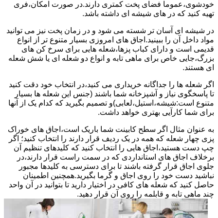
خودشوی،عموما فضای پخت کمتری دارند.در صورت امکان،فری
تهیه کنید که در های شیشه ای داشته باشد.
در شیشه ای آسان تر شسته می شود و در زمان پخت نیز می توانید
مواد داخل آن را ببینید.اجاق های امروزی بسیار متنوع تر از انواع
قدیمی است و دارای کباب پزها،شعله هایی برای سرخ کن های
بزرگ،جایی خاص برای ماهی تابه و انواع دو شعله ای یا شش شعله
ای هستند.
اگر شعله ها را جداگانه خریداری می کنید،در انتخاب خود دقت کنید
تا پاسخگوی نیاز و آشپزخانه شما باشند (جنس این شعله ها بسیار
متنوع است:شیشه،استیل،لعابی)و تصمیم بگیرید که کدام یک از آنها
برای شما کارآیی بهتری خواهد داشت.
به عنوان مثال اگر سطح کابینت شما باریک است،اجاق های خوراک
پزی چهار شعله که همه در یک ردیف قرار دارند را انتخاب کنید؛ اگر
چپ دست هستید،اجاق هایی را انتخاب کنید که کلیدهای تنظیم آن
برخلاف اجاق های استانداردی که در سمت راست قرار دارند،در
جلوی اجاق قرار گرفته باشند تا برای دسترسی به کلیدها مجبور
نباشید دست خود را روی اجاق و گرما بگیرید.همچنین اطمینان
حاصل کنید که شعله های کافی در اختیار دارید تا بتوانید در آن واحد
چند ماهی تابه و قابلمه را روی آن قرار دهید.