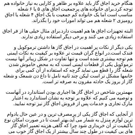
هنگام خرید اجاق گاز باید علاوه بر ظاهر و کارایی به نیاز خانواده هم
توجه کرد.برای خانواده های پرجمعیت اجاق های ۵ یا ۶ شعله
مناسب است اما یک خانواده کم جمعیت با یک اجاق ۴ شعله یا اجاق
رومیزی ۲ شعله هم می تواند امورات خود را بگذراند.
البته تجهیزات اجاق ها هم اهمیت دارد.برای مثال خیلی ها از فر اجاق
استفاده زیادی می کنند و برخی دیگر استفاده زیادی ندارند.
یکی دیگر از نکات پر اهمیت در اجاق گاز ها داشتن ترموکوبل و
فندک است.در انواع گران قیمت تر علاوه بر کیفیت به نکات ایمنی
هم توجه بیشتری شده است و تنها تفاوت در شکل زیباتر آنها نیست
ترموکوبل یکی از قطعات ایمنی است که به محض خاموش شدن
شعله گاز را قطع می نماید گرچه که استفاده از آن کمی برای
خانمها مشکل تر است لیکن چند ثانیه تامل تا داغ دن شمعک و شعله
گاز از بروز یک حادثه مقرون به صرفه تر است.
مهمترین شاخص در اجاق گاز ها اجباری بودن استاندارد در آنهاست
و توصیه می کنیم که علاوه بر توجه به نشان استاندارد به اعتبار
مارک تجاری و خدمات پس از فروش اجاق گاز نیز توجه نمایید.
از آنجایی که اجاق گاز یکی از پرمصرف ترین و در عین حال بادوام
ترین لوازم منزل به شمار می آید،بهتر است تا در صورت امکان نوع
باکیفیت تر آن خریداری شود چرا که گاهی هزینه تعمیر اجاق گاز
های بی کیفیت در طول چند سال بیشتر از یک اجاق گاز خوب می