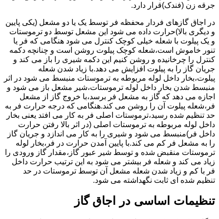
جرقه زن (فندک)قرار دارد.
در اجاق گازهای فردار محفظه فر توسط یک یا دو مشعل (یکی پایین
و دیگری بالا)حرارت داده می شود این مشعل توسط دو ترموستات
و یک پیلوت با شعله خیلی کوچک کنترل می شود هنگامی که فر یا
تنور خاموش است،شعله کوچک پیلوت روشن است و چنانچه دکمه
کنترل را چرخانیده و روشن کنیم این دکمه شیری را باز می کند و
جریان گاز را به پیلوت افزایش می دهد.با زیاد شدن شعله
پیلوت،بخار داخل لوله مربوطه به ترموستات منبسط می شود در اثر
منبسط شدن بخار داخل لوله ترموستات،شیر مشعل باز می شود و
اجازه می دهد که گاز به مشعل فر برسد،با خروج گاز از مشعل
فر،شعله پیلوت آن را روشن می کند.هنگامی که درجه حرارت فر به
حد تنظیم شده رسید،ترموستات اصلی فر به کار می افتد یعنی بخار
داخل لوله مربوطه به ترموستات اصلی (در اثر بالا رفتن حرارت
داخل فر)منبسط می شود و شیری را به کار می اندازد و جریان گاز
را به مشعل فر کم می کند.با پایین آمدن حرارت در فر،بخار لوله
ترموستات منقبض شده و توسط شیر عبور گاز،مقدار گاز ورودی را
زیاد می کند و شعله فر بیشتر می شود به این ترتیب حرارت داخل
فر با کم و زیاد شدن شعله مشعل آن توسط ترموستات در حد
تنظیم شده ای ثابت نگهداشته می شود.
تنظیمات اساسی در اجاق گاز