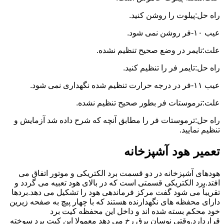
راه حل:پیلوت را روشن کنید.
عیب ۱۰-فر روشن نمی شود.
علت:تایمر در وضع صحیح تنظیم نشده.
راه حل:تایمر فر را تنظیم کنید.
عیب ۱۱-فر در درجه حرارت تنظیم شده نگهداری نمی شود.
علت:ترموستات فر بطور صحیح تنظیم نشده.
راه حل:ترموستات فر را مطابق آنچه که شرح داده شد آزمایش و
تنظیم نمایید.
تعمیر هود آشپزخانه
هودهای آشپزخانه در دو قسمت برد الکتریکی و موتور اتفاق می
افتد.برد الکتریکی قسمتی است که در بالای هود تعبیه می گردد و
تقریباً می شود گفت مرکز فرماندهی هود را تشکیل می دهد.بردها
دارای محفظه های نگهدارنده هستند که با چهار پیچ به صفحه زیرین
خود محکم بسته شده اند و داخل این محفظه کیت برد
قراردارد.وقتی نوسان برق رخ می دهد معمولا این کیت برد سوخته