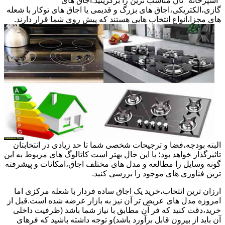
"آشپزخانه "تان مناسب ترین را برگزینید.اجاق های
گازی،الکتریکی،اجاق های بزرگ و قدیمی یا اجاق های توکار با شعله
های مجزا،انواع انتخاب هایی هستند که پیش روی شما قرار دارند.
البته بودجه،فضا و ترجیحات شخصی شما تا حد زیادی در انتخابتان
تاثیرگذار خواهد بود؛ با این حال بهتر است کاتالوگ های مربوط به این
گونه وسایل را مطالعه و مدل های مختلف اجاق،امکانات و پیشرفته
ترین فناوری های موجود را بررسی کنید.
ارزان ترین انتخاب،خرید یک اجاق ساده فردار با شعله مرکزی اما
امروزه مدل های عریض تر آن نیز به بازار عرضه شده است.قبل از
خرید،دقت کنید که فر آن مطابق با نیاز شما باشد (ظرفیت داخلی
آن باید از بیرون قابل برآورد باشد)و توجه داشته باشید که فرهای