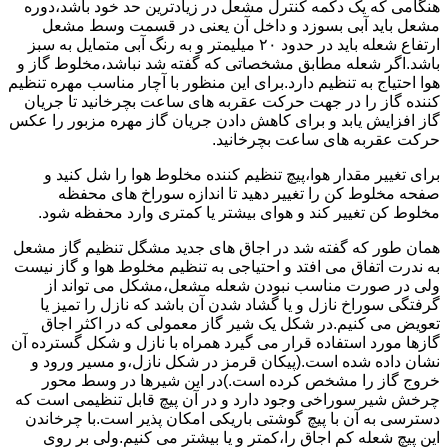
هنگامی که یک دکمه کنترل مشعل در زیادترین حد خود باشد،دوره
مشعل باید آبی بسوزد و داخل آن یعنی در قسمت وسط مشعل
ارتفاع شعله باید در حدود ۲۰ میلیمتر و به رنگ آبی متمایل به سبز
باشد.اگر شعله مطابق مشخصاتی که گفته شد نباشد،مخلوط گاز و
هوا احتیاج به تنظیم دارد.برای این منظور با آچار مناسب مهره تنظیم
کننده گاز را در جهت حرکت عقربه های ساعت بچرخانید تا جریان
گاز افزایش یابد و برای کاهش دادن جریان گاز مهره مزبور را عکس
حرکت عقربه های ساعت بچرخانید.
برای تغییر مقدار هوا،پیچ تنظیم کننده مخلوط هوا را شل کنید و
صفحه مخلوط کن را تغییر دهید تا اندازه سوراخ های محفظه
مخلوط کن تغییر کند و هوای بیشتر یا کمتری وارد محفظه شود.
همان طور که گفته شد در اجاق های جدید مشگل تنظیم گاز مشعل
به ندرت اتفاق می افتد و احتیاجی به تنظیم مخلوط هوا و گاز نیست
ولی در صورت مناسب نبودن شعله مشعل،مشکل می تواند از
گرفتگی سوراخ نازل و یا گشاد شدن آن باشد که نازل را تمیز یا
تعویض می کنیم.در شکل یک شیر گاز معمولی که در اکثر اجاق
گازها مورد استفاده قرار می گیرد همراه با نازل و شکل گسترده آن
نشان داده شده است.(پیکان قرمز در شکل نازل،و مسیر ورود و
خروج گاز را مشخص کرده است.)در این شیرها در وسط محور
چرخش شیر سوراخی وجود دارد و در آن پیچ قابل تنظیمی است که
دسترسی به آن با پیچ گوشتی باریکی امکان پذیر است.با چرخاندن
این پیچ شعله کم اجاق را،کمتر و یا بیشتر می کنیم.ولی بر روی