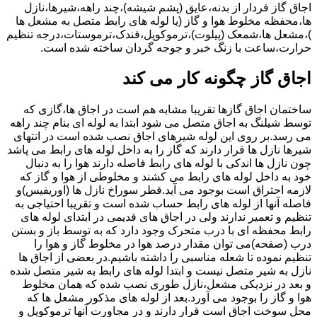
اجاق گاز فردار از بدنه،عایق (پشم شیشه)،چند راهه،شیرها،نازل
ها،محفظه مخلوط هوا و گاز (یا لوله های رابط متصل به مشعل ها
)،مشعل ها،شمعک (پیلوت)،ترموکوپل،فندک،ترموستات،درجه تنظیم
حرارت،ساعت با زنگ خبر و جوجه گردان ساخته شده است.
اجاق گاز چگونه کار می کند
ساختمان اجاق گازها تقریبا مشابه هم است در اجاق ها،گازی که
توسط شیلنگ به اجاق متصل می شود ابتدا به لوله ای بنام چند راهه
می رسد.بر روی این لوله شیرهای اجاق نصب شده است در انتهای
شیرها نازل ها قرار دارند که گاز را به داخل لوله های رابط می پاشد
چون نازل ها اندکی با لوله های رابط فاصله دارند هوا را به دنبال
خود به داخل لوله های رابط می کشند و مخلوطی از هوا و گاز که
لازمه احتراق است بوجود می آید.قطر سوراخ نازل ها (اوریفیس)و
فاصله آنها از لوله های رابط حساب شده است و تقریبا احتیاجی به
تنظیم و تعمیر ندارند ولی در اجاق های قدیمی در ابتدای لوله های
رابط محفظه ای با درب متحرک وجود دارد که به توسط باز و بستن
درب (صفحه)می توان مقدار درصد هوا در مخلوط گاز و هوا را
تنظیم نموده تا شعله مناسبی را داشته باشیم.در بعضی از اجاق ها
نازل به شیر متصل نیست و ابتدا لوله های رابط به شیر متصل شده
و بعد در نزدیکی مشعل،نازل طوری نصب شده که همان مخلوط
هوا و گاز را بوجود می آورد.بعد از لوله های مذکور مشعل ها که
محل سوخت اجاق است قرار دارند و در مجاورت آنها ترموکوپل و