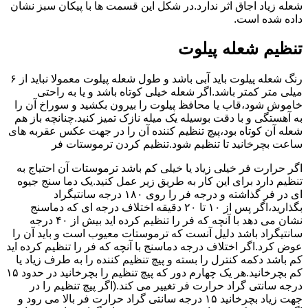
شعله زیاد اجاق اثر ندارد.در شکل این قسمت ها با پیکان سبز نشان
داده شده است.
تنظیم شعله پیلوت
رنگ شعله پیلوت باید آبی باشد و طول شعله پیلوت معمولا نباید از ۶
میلی متر کمتر باشد.اگر شعله خیلی کوتاه باشد و یا به راحتی
خاموش شود،قاب یا محافظ پیلوت را بیرون بکشید و سوراخ آن را
به آهستگی و با دقت بوسیله یک میله نازک تمیز کنید.چنانچه باز هم
شعله آن کوتاه بود،پیچ تنظیم کننده آن را در جهت عکس عقربه های
ساعت بچرخانید تا تنظیم شود.تنظیم کردن ترموستات فر
اگر حرارت فر خیلی زیاد یا خیلی کم باشد ترموستات آن احتیاج به
تنظیم دارد برای این کار به طریق زیر عمل کنید.یک دما سنج جیوه
ای در فر گذاشته و درجه فر را روی ۱۸۰ درجه سانتیگراد
بگذارید،اگر پس از ۱۰ تا ۲۰ دقیقه اختلاف درجه ای که دماسنج
نشان می دهد با آنچه که فر را تنظیم کرده اید بیش از ۴۰ درجه
سانتیگراد باشد دلیل آنست که ترموستات معیوب است و باید آن را
عوض کرد.اگر اختلاف درجه دماسنج با آنچه که فر را تنظیم کرده اید
کم باشد دکمه کنترل را بسته و پیچ تنظیم کننده را به طرف زیاد یا
کم بچرخانید.هر یک چهارم دور که پیچ تنظیم را بچرخانید در حدود ۱۵
درجه سانتی گراد حرارت فر تغییر می کند.(اگر پیچ تنظیم را در
جهت زیاد بچرخانید ۱۵ درجه سانتی گراد حرارت فر بالا می رود و