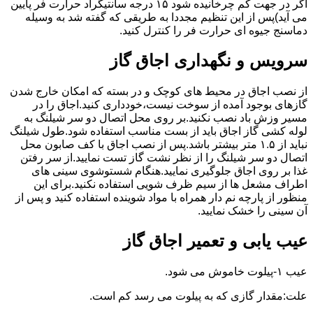
اگر در جهت کم چرخانیده شود ۱۵ درجه سانتیگراد حرارت فر پایین
می آید)پس از این تنظیم مجددا به طریقی که گفته شد به وسیله
دماسنج جیوه ای حرارت فر را کنترل کنید.
سرویس و نگهداری اجاق گاز
از نصب اجاق در محیط های کوچک و در بسته که امکان خارج شدن
گازهای بوجود آمده از سوخت نیست،خودداری کنید.اجاق را در
مسیر وزش باد نصب نکنید.بر روی محل اتصال دو سر شیلنگ به
لوله کشی گاز اجاق باید از بست مناسب استفاده شود.طول شیلنگ
نباید از ۱.۵ متر بیشتر باشد.پس از نصب اجاق با کف صابون محل
اتصال دو سر شیلنگ را از نظر نشت گاز تست نمایید.از سر رفتن
غذا بر روی اجاق جلوگیری نمایید.هنگام شستوشوی سینی های
اطراف مشعل ها از سیم ظرف شویی استفاده نکنید.برای این
منظور از پارچه نم دار همراه با مواد شوینده استفاده کنید و پس از
آن سینی را خشک نمایید.
عیب یابی و تعمیر اجاق گاز
عیب ۱-پیلوت خاموش می شود.
علت:مقدار گازی که به پیلوت می رسد کم است.