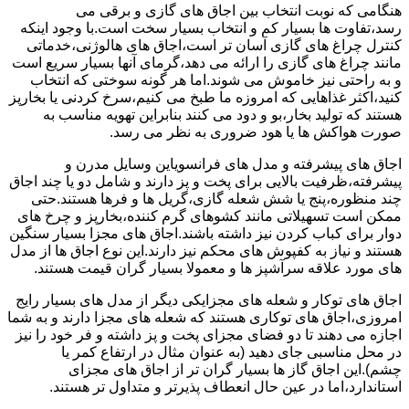
هنگامی که نوبت انتخاب بین اجاق های گازی و برقی می
رسد،تفاوت ها بسیار کم و انتخاب بسیار سخت است.با وجود اینکه
کنترل چراغ های گازی آسان تر است،اجاق های هالوژنی،خدماتی
مانند چراغ های گازی را ارائه می دهد،گرمای آنها بسیار سریع است
و به راحتی نیز خاموش می شوند.اما هر گونه سوختی که انتخاب
کنید،اکثر غذاهایی که امروزه ما طبخ می کنیم،سرخ کردنی یا بخارپز
هستند که تولید بخار،بو و دود می کنند بنابراین تهویه مناسب به
صورت هواکش ها یا هود ضروری به نظر می رسد.
اجاق های پیشرفته و مدل های فرانسویاین وسایل مدرن و
پیشرفته،ظرفیت بالایی برای پخت و پز دارند و شامل دو یا چند اجاق
چند منظوره،پنج یا شش شعله گازی،گریل ها و فرها هستند.حتی
ممکن است تسهیلاتی مانند کشوهای گرم کننده،بخارپز و چرخ های
دوار برای کباب کردن نیز داشته باشند.اجاق های مجزا بسیار سنگین
هستند و نیاز به کفپوش های محکم نیز دارند.این نوع اجاق ها از مدل
های مورد علاقه سرآشپز ها و معمولا بسیار گران قیمت هستند.
اجاق های توکار و شعله های مجزایکی دیگر از مدل های بسیار رایج
امروزی،اجاق های توکاری هستند که شعله های مجزا دارند و به شما
اجازه می دهند تا دو فضای مجزای پخت و پز داشته و فر خود را نیز
در محل مناسبی جای دهید (به عنوان مثال در ارتفاع کمر یا
چشم).این اجاق گاز ها بسیار گران تر از اجاق های مجزای
استاندارد،اما در عین حال انعطاف پذیرتر و متداول تر هستند.