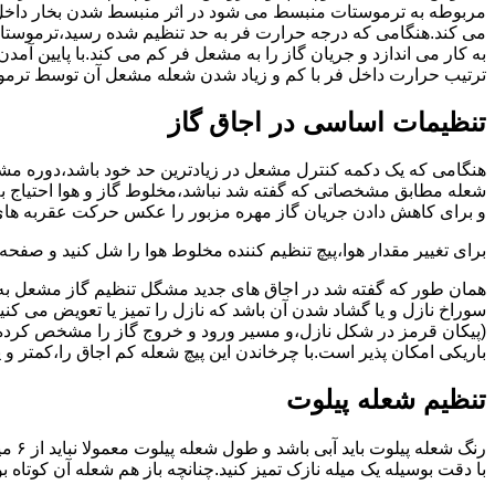
مربوطه به ترموستات منبسط می شود در اثر منبسط شدن بخار داخل 
می کند.هنگامی که درجه حرارت فر به حد تنظیم شده رسید،ترموستات 
به کار می اندازد و جریان گاز را به مشعل فر کم می کند.با پایین آ
ترتیب حرارت داخل فر با کم و زیاد شدن شعله مشعل آن توسط ترمو
تنظیمات اساسی در اجاق گاز
شعله مطابق مشخصاتی که گفته شد نباشد،مخلوط گاز و هوا احتیاج به 
و برای کاهش دادن جریان گاز مهره مزبور را عکس حرکت عقربه های
برای تغییر مقدار هوا،پیچ تنظیم کننده مخلوط هوا را شل کنید و صفح
همان طور که گفته شد در اجاق های جدید مشگل تنظیم گاز مشعل به 
سوراخ نازل و یا گشاد شدن آن باشد که نازل را تمیز یا تعویض می کن
(پیکان قرمز در شکل نازل،و مسیر ورود و خروج گاز را مشخص کرده
باریکی امکان پذیر است.با چرخاندن این پیچ شعله کم اجاق را،کمتر و 
تنظیم شعله پیلوت
رنگ 
با دقت بوسیله یک میله نازک تمیز کنید.چنانچه باز هم شعله آن کوتا