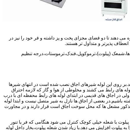
 می دهند تا دو فضای مجزای پخت و پز داشته و فر خود را نیز در
انعطاف پذیرتر و متداول تر هستند.
ل ها،شمعک (پیلوت)،ترموکوپل،فندک،ترموستات،درجه تنظیم
سد.بر روی این لوله شیرهای اجاق نصب شده است در انتهای شیرها
 لوله های رابط می کشند و مخلوطی از هوا و گاز که لازمه احتراق
 ولی در اجاق های قدیمی در ابتدای لوله های رابط محفظه ای با درب
ه باشیم.در بعضی از اجاق ها نازل به شیر متصل نیست و ابتدا لوله
 مذکور مشعل ها که محل سوخت اجاق است قرار دارند و در مجاورت
یلوت با شعله خیلی کوچک کنترل می شود هنگامی که فر یا تنور
ه پیلوت افزایش می دهد.با زیاد شدن شعله پیلوت،بخار داخل لوله