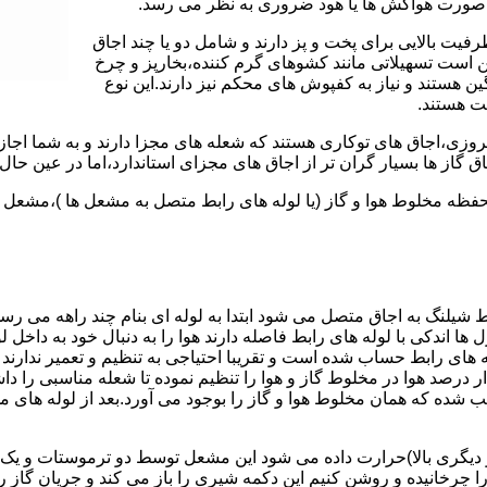
 به صورت هواکش ها یا هود ضروری به نظر می رسد.
یت بالایی برای پخت و پز دارند و شامل دو یا چند اجاق
 است تسهیلاتی مانند کشوهای گرم کننده،بخارپز و چرخ
ن هستند و نیاز به کفپوش های محکم نیز دارند.این نوع
مت هستند.
روزی،اجاق های توکاری هستند که شعله های مجزا دارند و به شما اجازه
 گاز ها بسیار گران تر از اجاق های مجزای استاندارد،اما در عین حال 
،محفظه مخلوط هوا و گاز (یا لوله های رابط متصل به مشعل ها )،مشع
 شیلنگ به اجاق متصل می شود ابتدا به لوله ای بنام چند راهه می ر
ل ها اندکی با لوله های رابط فاصله دارند هوا را به دنبال خود به داخل
ه های رابط حساب شده است و تقریبا احتیاجی به تنظیم و تعمیر ندارند
رصد هوا در مخلوط گاز و هوا را تنظیم نموده تا شعله مناسبی را داشت
شده که همان مخلوط هوا و گاز را بوجود می آورد.بعد از لوله های
 دیگری بالا)حرارت داده می شود این مشعل توسط دو ترموستات و یک پ
انیده و روشن کنیم این دکمه شیری را باز می کند و جریان گاز را ب