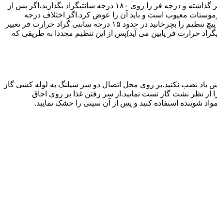
اگر حرارت فر خیلی زیاد یا خیلی کم باشد ترموستات آن احتیاج به تنظیم دارد برای این کار به طریق زیر عمل کنید.یک دما سنج جیوه ای در فر گذاشته و درجه فر را روی ۱۸۰ درجه سانتیگراد بگذارید،اگر پس از
نظیم کرده اید بیش از ۴۰ درجه سانتیگراد باشد دلیل آنست که ترموستات معیوب است و باید آن را عوض کرد.اگر اختلاف درجه
دماسنج با آنچه که فر را تنظیم کرده اید کم باشد دکمه کنترل را بسته و پیچ تنظیم کننده را به طرف زیاد یا کم بچرخانید.هر یک چهارم دور که پیچ تنظیم را بچرخانید در حدود ۱۵ درجه سانتی گراد حرارت فر تغییر
جهت زیاد بچرخانید ۱۵ درجه سانتی گراد حرارت فر بالا می رود و اگر در جهت کم چرخانیده شود ۱۵ درجه سانتیگراد حرارت فر پایین می آید)پس از این تنظیم مجددا به طریقی که
 باد نصب نکنید.بر روی محل اتصال دو سر شیلنگ به لوله کشی گاز
محل اتصال دو سر شیلنگ را از نظر نشت گاز تست نمایید.از سر رفتن غذا بر روی اجاق
د شوینده استفاده کنید و پس از آن سینی را خشک نمایید.