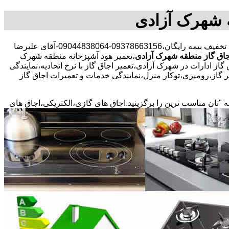
ه شهرک آزادی
30 در صد تخفیف بیمه رایگان،09378663156-09044838064-آقای علیرضا
جاق گاز منطقه شهرک آزادی
،تعمیر هود آشپزخانه منطقه شهرک
ز ادارات در شهرک آزادی،تعمیر اجاق گاز با نرخ اتحادیه،نمایندگی
گاز،رومیزی،توکار منزل،نمایندگی خدمات و تعمیرات اجاق گاز
ه "تان مناسب ترین را برگزینید.اجاق های گازی،الکتریکی،اجاق های