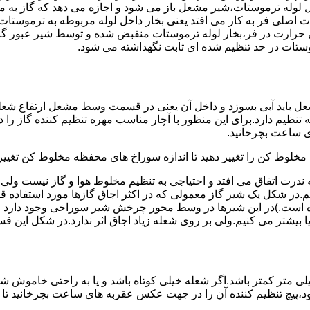
لوله ترموستات،شیر مشعل باز می شود و اجازه می دهد که گاز به م
اصلی فر به کار می افتد یعنی بخار داخل لوله مربوطه به ترموستات
مدن حرارت در فر،بخار لوله ترموستات منقبض شده و توسط شیر عبور گاز
ستات در حد تنظیم شده ای ثابت نگهداشته می شود.
تنظیم دارد.برای این منظور با آچار مناسب مهره تنظیم کننده گاز را
 ساعت بچرخانید.
ه مخلوط کن را تغییر دهید تا اندازه سوراخ های محفظه مخلوط کن تغییر
ندرت اتفاق می افتد و احتیاجی به تنظیم مخلوط هوا و گاز نیست و
یم.در شکل یک شیر گاز معمولی که در اکثر اجاق گازها مورد استفاده 
 است.)در این شیرها در وسط محور چرخش شیر سوراخی وجود دارد و د
یا بیشتر می کنیم.ولی بر روی شعله زیاد اجاق اثر ندارد.در شکل این 
شعله پیلوت باید آبی باشد و طول شعله پیلوت معمولا نباید از ۶ میلی متر کمتر باشد.اگر شعله خیلی کو
ه بود،پیچ تنظیم کننده آن را در جهت عکس عقربه های ساعت بچرخانید ت