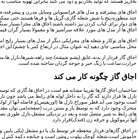
بخارپز هستند که تولید بخار،بو و دود می کنند بنابراین تهویه مناسب
اجاق های پیشرفته و مدل های فرانسویاین وسایل مدرن و پیشرفته،ظرف
چند منظوره،پنج یا شش شعله گازی،گریل ها و فرها هستند.حتی ممکن
های دوار برای کباب کردن نیز داشته باشند.اجاق های مجزا بسیار سنگی
اجاق ها از مدل های مورد علاقه سرآشپز ها و معمولا بسیار گران قی
اجاق های توکار و شعله های مجزایکی دیگر از مدل های بسیار رایج ام
محل مناسبی جای دهید (به عنوان مثال در ارتفاع کمر یا چشم).این اجاق
اجاق گاز فردار از بدنه،عایق (پشم شیشه)،چند راهه،شیرها،نازل ها
حرارت،ساعت با زنگ خبر و جوجه گردان ساخته شده است.
اجاق گاز چگونه کار می کند
ساختمان اجاق گازها تقریبا مشابه هم است در اجاق ها،گازی که توسط
نازل ها قرار دارند که گاز را به داخل لوله های رابط می پاشد چون ناز
است بوجود می آید.قطر سوراخ نازل ها (اوریفیس)و فاصله آنها از لول
متحرک وجود دارد که به توسط باز و بستن درب (صفحه)می توان مقدار د
های رابط به شیر متصل شده و بعد در نزدیکی مشعل،نازل طوری نصب 
آنها ترموکوپل و جرقه زن (فندک)قرار دارد.
در اجاق گازهای فردار محفظه فر توسط یک یا دو مشعل (یکی پایین و
خاموش است،شعله کوچک پیلوت روشن است و چنانچه دکمه کنترل را چرخ