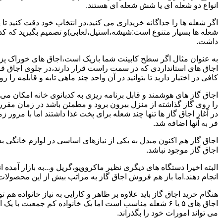
انواع دو شعله ای یا شش شعله ای هستند.
اگر شعله ها را جداگانه خریداری می کنید،در انتخاب خود دقت کنید تا
شعله ها بسیار متنوع است:شیشه،استیل،لعابی)و تصمیم بگیرید که کدام
داشت.
به عنوان مثال اگر سطح کابینت شما باریک است،اجاق های خوراک پزی 
اجاق های استانداردی که در سمت راست قرار دارند،در جلوی اجاق قرا
کافی در اختیار دارید تا بتوانید در آن واحد چند ماهی تابه و قابلمه را ر
اجاق گاز های هوشمند و قابل برنامه ریزی به کدبانوی خانه امکان می 
را روی گاز گذاشته از منزل بیرون برود و مطمئن باشد در زمان مقر
در آغاز اجاق گاز ها تنها چند شعله برای پخت غذا داشتند اما با مرور
فر به آنها اضافه شد.
اجاق گاز هم اکنون مبدل به یکی از نیازهای اساسی در لوازم خانگی ب
اجاق گاز موجود نباشد.
البته اخیرا دستگاه های دیگری نظیر ماکروویو،گریل و...به بازار آمده ان
انجام دهند.اما باز هم فروش اجاق گاز به مراتب بیش از این محصولا
هنگام خرید اجاق گاز باید علاوه بر ظاهر و کارایی به نیاز خانواده هم
می تواند امورات خود را بگذراند.