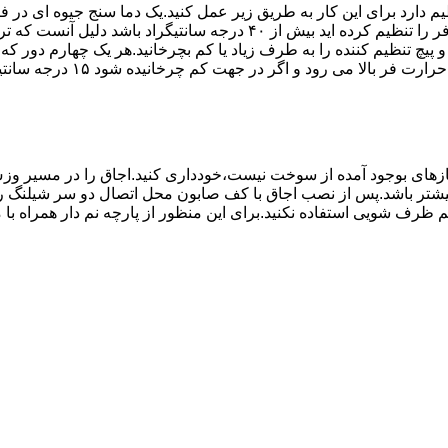
۱۰ تا ۲۰ دقیقه اختلاف درجه ای که دماسنج نشان می دهد با آنچه که فر را ت
می کند.(اگر پیچ تنظیم را در 
های بوجود آمده از سوخت نیست،خودداری کنید.اجاق را در مسیر وزش
د از بست مناسب استفاده شود.طول شیلنگ نباید از ۱.۵ متر بیشتر باشد.پس از نصب اجاق با کف صابون 
 شویی استفاده نکنید.برای این منظور از پارچه نم دار همراه با موا