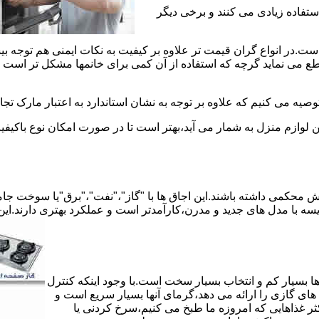
استفاده زیادی می کنند و برخی دیگر
است.در انواع گران قیمت تر علاوه بر کیفیت به نکات ایمنی هم توجه ب
 نماید گرچه که استفاده از آن کمی برای خانمها مشکل تر است لیکن 
صیه می کنیم که علاوه بر توجه به نشان استاندارد به اعتبار مارک تج
ن لوازم منزل به شمار می آید،بهتر است تا در صورت امکان نوع باکیفی
محکمی داشته باشند.این اجاق ها با "گاز"،"نفت"،"برق"یا سوخت جامد 
مقایسه با مدل های جدید و مدرن،کارآمدتر است و عملکرد بهتری دارند.این
 بسیار کم و انتخاب بسیار سخت است.با وجود اینکه کنترل
ای گازی را ارائه می دهد،گرمای آنها بسیار سریع است و
ثر غذاهایی که امروزه ما طبخ می کنیم،سرخ کردنی یا