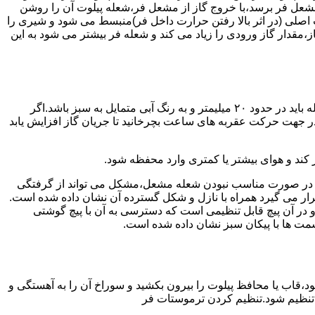
شعل فر برسد،با خروج گاز از مشعل فر،شعله پیلوت آن را روشن
 اصلی (در اثر بالا رفتن حرارت داخل فر)منبسط می شود و شیری را
،مقدار گاز ورودی را زیاد می کند و شعله فر بیشتر می شود به این
هنگامی که یک دکمه کنترل مشعل در زیادترین حد خود باشد،دوره مشعل باید آبی بسوزد و داخل آن یعنی در قسمت وسط مشعل ارتفاع شعله باید در حدود ۲۰ میلیمتر و به رنگ آبی متمایل به سبز باشد.اگر
 در جهت حرکت عقربه های ساعت بچرخانید تا جریان گاز افزایش یابد
 کند و هوای بیشتر یا کمتری وارد محفظه شود.
لی در صورت مناسب نبودن شعله مشعل،مشکل می تواند از گرفتگی
قرار می گیرد همراه با نازل و شکل گسترده آن نشان داده شده است.
ر آن پیچ قابل تنظیمی است که دسترسی به آن با پیچ گوشتی
قسمت ها با پیکان سبز نشان داده شده است.
تاه باشد و یا به راحتی خاموش شود،قاب یا محافظ پیلوت را بیرون بکشید و سوراخ آن را به آهستگی و
ا تنظیم شود.تنظیم کردن ترموستات فر