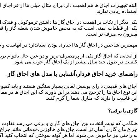
البته تجهیزات اجاق ها هم اهمیت دارد.برای مثال خیلی ها از فر اجاق 
استفاده زیادی ندارند.
یکی دیگر از نکات پر اهمیت در اجاق گاز ها داشتن ترموکوبل و فندک 
یکی از قطعات ایمنی است که به محض خاموش شدن شعله گاز را قطع می
مقرون به صرفه تر است.
مهمترین شاخص در اجاق گاز ها اجباری بودن استاندارد در آنهاست و تو
از آنجایی که اجاق گاز یکی از پرمصرف ترین و در عین حال بادوام تری
کیفیت در طول چند سال بیشتر از یک اجاق گاز خوب می شود.
راهنمای خرید اجاق فردار،آشنایی با مدل های اجاق گاز
اجاق های قدیمی دارای پوشش لعابی بسیار سنگین هستند و باید کفپوش 
این نوع اجاق ها را ترجیح می دهند،بر این باورند که این اجاق ها در 
این قابلیت را دارند که منازل شما را گرم کنند.
گازی یا برقی؟
هنگامی که نوبت انتخاب بین اجاق های گازی و برقی می رسد،تفاوت ها
چراغ های گازی آسان تر است،اجاق های هالوژنی،خدماتی مانند چراغ ه
به راحتی نیز خاموش می شوند.اما هر گونه سوختی که انتخاب کنید،اک