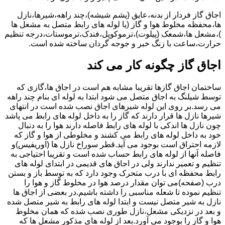
اجاق گاز فردار از بدنه،عایق (پشم شیشه)،چند راهه،شیرها،نازل
ها،محفظه مخلوط هوا و گاز (یا لوله های رابط متصل به مشعل ها
)،مشعل ها،شمعک (پیلوت)،ترموکوپل،فندک،ترموستات،درجه تنظیم
حرارت،ساعت با زنگ خبر و جوجه گردان ساخته شده است.
اجاق گاز چگونه کار می کند
ساختمان اجاق گازها تقریبا مشابه هم است در اجاق ها،گازی که
توسط شیلنگ به اجاق متصل می شود ابتدا به لوله ای بنام چند راهه
می رسد.بر روی این لوله شیرهای اجاق نصب شده است در انتهای
شیرها نازل ها قرار دارند که گاز را به داخل لوله های رابط می پاشد
چون نازل ها اندکی با لوله های رابط فاصله دارند هوا را به دنبال
خود به داخل لوله های رابط می کشند و مخلوطی از هوا و گاز که
لازمه احتراق است بوجود می آید.قطر سوراخ نازل ها (اوریفیس)و
فاصله آنها از لوله های رابط حساب شده است و تقریبا احتیاجی به
تنظیم و تعمیر ندارند ولی در اجاق های قدیمی در ابتدای لوله های
رابط محفظه ای با درب متحرک وجود دارد که به توسط باز و بستن
درب (صفحه)می توان مقدار درصد هوا در مخلوط گاز و هوا را
تنظیم نموده تا شعله مناسبی را داشته باشیم.در بعضی از اجاق ها
نازل به شیر متصل نیست و ابتدا لوله های رابط به شیر متصل شده
و بعد در نزدیکی مشعل،نازل طوری نصب شده که همان مخلوط
هوا و گاز را بوجود می آورد.بعد از لوله های مذکور مشعل ها که