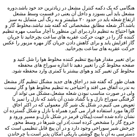
هنگامی که یک دکمه کنترل مشعل در زیادترین حد خود باشد،دوره
مشعل باید آبی بسوزد و داخل آن یعنی در قسمت وسط مشعل
ارتفاع شعله باید در حدود ۲۰ میلیمتر و به رنگ آبی متمایل به سبز
باشد.اگر شعله مطابق مشخصاتی که گفته شد نباشد،مخلوط گاز و
هوا احتیاج به تنظیم دارد.برای این منظور با آچار مناسب مهره تنظیم
کننده گاز را در جهت حرکت عقربه های ساعت بچرخانید تا جریان
گاز افزایش یابد و برای کاهش دادن جریان گاز مهره مزبور را عکس
حرکت عقربه های ساعت بچرخانید.
برای تغییر مقدار هوا،پیچ تنظیم کننده مخلوط هوا را شل کنید و
صفحه مخلوط کن را تغییر دهید تا اندازه سوراخ های محفظه
مخلوط کن تغییر کند و هوای بیشتر یا کمتری وارد محفظه شود.
همان طور که گفته شد در اجاق های جدید مشگل تنظیم گاز مشعل
به ندرت اتفاق می افتد و احتیاجی به تنظیم مخلوط هوا و گاز نیست
ولی در صورت مناسب نبودن شعله مشعل،مشکل می تواند از
گرفتگی سوراخ نازل و یا گشاد شدن آن باشد که نازل را تمیز یا
تعویض می کنیم.در شکل یک شیر گاز معمولی که در اکثر اجاق
گازها مورد استفاده قرار می گیرد همراه با نازل و شکل گسترده آن
نشان داده شده است.(پیکان قرمز در شکل نازل،و مسیر ورود و
خروج گاز را مشخص کرده است.)در این شیرها در وسط محور
چرخش شیر سوراخی وجود دارد و در آن پیچ قابل تنظیمی است که
دسترسی به آن با پیچ گوشتی باریکی امکان پذیر است.با چرخاندن