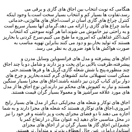
هنگامی که نوبت انتخاب بین اجاق های گازی و برقی می
رسد،تفاوت ها بسیار کم و انتخاب بسیار سخت است.با وجود اینکه
کنترل چراغ های گازی آسان تر است،اجاق های هالوژنی،خدماتی
مانند چراغ های گازی را ارائه می دهد،گرمای آنها بسیار سریع است
و به راحتی نیز خاموش می شوند.اما هر گونه سوختی که انتخاب
کنید،اکثر غذاهایی که امروزه ما طبخ می کنیم،سرخ کردنی یا بخارپز
هستند که تولید بخار،بو و دود می کنند بنابراین تهویه مناسب به
صورت هواکش ها یا هود ضروری به نظر می رسد.
اجاق های پیشرفته و مدل های فرانسویاین وسایل مدرن و
پیشرفته،ظرفیت بالایی برای پخت و پز دارند و شامل دو یا چند اجاق
چند منظوره،پنج یا شش شعله گازی،گریل ها و فرها هستند.حتی
ممکن است تسهیلاتی مانند کشوهای گرم کننده،بخارپز و چرخ های
دوار برای کباب کردن نیز داشته باشند.اجاق های مجزا بسیار سنگین
هستند و نیاز به کفپوش های محکم نیز دارند.این نوع اجاق ها از مدل
های مورد علاقه سرآشپز ها و معمولا بسیار گران قیمت هستند.
اجاق های توکار و شعله های مجزایکی دیگر از مدل های بسیار رایج
امروزی،اجاق های توکاری هستند که شعله های مجزا دارند و به شما
اجازه می دهند تا دو فضای مجزای پخت و پز داشته و فر خود را نیز
در محل مناسبی جای دهید (به عنوان مثال در ارتفاع کمر یا
چشم).این اجاق گاز ها بسیار گران تر از اجاق های مجزای
استاندارد،اما در عین حال انعطاف پذیرتر و متداول تر هستند.