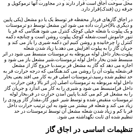
محل سوخت اجاق است قرار دارند و در مجاورت آنها ترموکوپل و
جرقه زن (فندک)قرار دارد.
در اجاق گازهای فردار محفظه فر توسط یک یا دو مشعل (یکی پایین
و دیگری بالا)حرارت داده می شود این مشعل توسط دو ترموستات
و یک پیلوت با شعله خیلی کوچک کنترل می شود هنگامی که فر یا
تنور خاموش است،شعله کوچک پیلوت روشن است و چنانچه دکمه
کنترل را چرخانیده و روشن کنیم این دکمه شیری را باز می کند و
جریان گاز را به پیلوت افزایش می دهد.با زیاد شدن شعله
پیلوت،بخار داخل لوله مربوطه به ترموستات منبسط می شود در اثر
منبسط شدن بخار داخل لوله ترموستات،شیر مشعل باز می شود و
اجازه می دهد که گاز به مشعل فر برسد،با خروج گاز از مشعل
فر،شعله پیلوت آن را روشن می کند.هنگامی که درجه حرارت فر به
حد تنظیم شده رسید،ترموستات اصلی فر به کار می افتد یعنی بخار
داخل لوله مربوطه به ترموستات اصلی (در اثر بالا رفتن حرارت
داخل فر)منبسط می شود و شیری را به کار می اندازد و جریان گاز
را به مشعل فر کم می کند.با پایین آمدن حرارت در فر،بخار لوله
ترموستات منقبض شده و توسط شیر عبور گاز،مقدار گاز ورودی را
زیاد می کند و شعله فر بیشتر می شود به این ترتیب حرارت داخل
فر با کم و زیاد شدن شعله مشعل آن توسط ترموستات در حد
تنظیم شده ای ثابت نگهداشته می شود.
تنظیمات اساسی در اجاق گاز