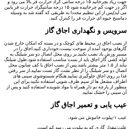
جهت زیاد بچرخانید ۱۵ درجه سانتی گراد حرارت فر بالا می رود و
اگر در جهت کم چرخانیده شود ۱۵ درجه سانتیگراد حرارت فر پایین
می آید)پس از این تنظیم مجددا به طریقی که گفته شد به وسیله
دماسنج جیوه ای حرارت فر را کنترل کنید.
سرویس و نگهداری اجاق گاز
از نصب اجاق در محیط های کوچک و در بسته که امکان خارج شدن
گازهای بوجود آمده از سوخت نیست،خودداری کنید.اجاق را در
مسیر وزش باد نصب نکنید.بر روی محل اتصال دو سر شیلنگ به
لوله کشی گاز اجاق باید از بست مناسب استفاده شود.طول شیلنگ
نباید از ۱.۵ متر بیشتر باشد.پس از نصب اجاق با کف صابون محل
اتصال دو سر شیلنگ را از نظر نشت گاز تست نمایید.از سر رفتن
غذا بر روی اجاق جلوگیری نمایید.هنگام شستوشوی سینی های
اطراف مشعل ها از سیم ظرف شویی استفاده نکنید.برای این
منظور از پارچه نم دار همراه با مواد شوینده استفاده کنید و پس از
آن سینی را خشک نمایید.
عیب یابی و تعمیر اجاق گاز
عیب ۱-پیلوت خاموش می شود.
علت:مقدار گازی که به پیلوت می رسد کم است.