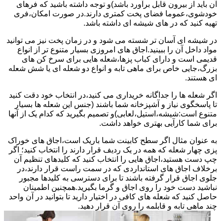
آن باید از بیرون قابل برآورد باشد)و توجه داشته باشید که فرهای
خودشوی،عموما فضای پخت کمتری دارند.در صورت امکان،فری
تهیه کنید که در های شیشه ای داشته باشد.
در شیشه ای آسان تر شسته می شود و در زمان پخت نیز می توانید
مواد داخل آن را ببینید.اجاق های امروزی بسیار متنوع تر از انواع
قدیمی است و دارای کباب پزها،شعله هایی برای سرخ کن های
بزرگ،جایی خاص برای ماهی تابه و انواع دو شعله ای یا شش شعله
ای هستند.
اگر شعله ها را جداگانه خریداری می کنید،در انتخاب خود دقت کنید
تا پاسخگوی نیاز و آشپزخانه شما باشند (جنس این شعله ها بسیار
متنوع است:شیشه،استیل،لعابی)و تصمیم بگیرید که کدام یک از آنها
برای شما کارآیی بهتری خواهد داشت.
به عنوان مثال اگر سطح کابینت شما باریک است،اجاق های خوراک
پزی چهار شعله که همه در یک ردیف قرار دارند را انتخاب کنید؛ اگر
چپ دست هستید،اجاق هایی را انتخاب کنید که کلیدهای تنظیم آن
برخلاف اجاق های استانداردی که در سمت راست قرار دارند،در
جلوی اجاق قرار گرفته باشند تا برای دسترسی به کلیدها مجبور
نباشید دست خود را روی اجاق و گرما بگیرید.همچنین اطمینان
حاصل کنید که شعله های کافی در اختیار دارید تا بتوانید در آن واحد
چند ماهی تابه و قابلمه را روی آن قرار دهید.