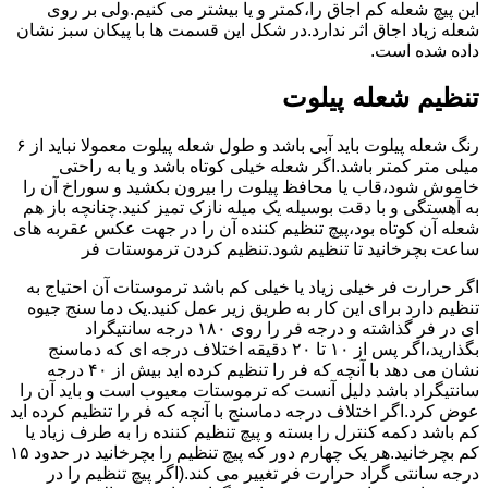
این پیچ شعله کم اجاق را،کمتر و یا بیشتر می کنیم.ولی بر روی
شعله زیاد اجاق اثر ندارد.در شکل این قسمت ها با پیکان سبز نشان
داده شده است.
تنظیم شعله پیلوت
رنگ شعله پیلوت باید آبی باشد و طول شعله پیلوت معمولا نباید از ۶
میلی متر کمتر باشد.اگر شعله خیلی کوتاه باشد و یا به راحتی
خاموش شود،قاب یا محافظ پیلوت را بیرون بکشید و سوراخ آن را
به آهستگی و با دقت بوسیله یک میله نازک تمیز کنید.چنانچه باز هم
شعله آن کوتاه بود،پیچ تنظیم کننده آن را در جهت عکس عقربه های
ساعت بچرخانید تا تنظیم شود.تنظیم کردن ترموستات فر
اگر حرارت فر خیلی زیاد یا خیلی کم باشد ترموستات آن احتیاج به
تنظیم دارد برای این کار به طریق زیر عمل کنید.یک دما سنج جیوه
ای در فر گذاشته و درجه فر را روی ۱۸۰ درجه سانتیگراد
بگذارید،اگر پس از ۱۰ تا ۲۰ دقیقه اختلاف درجه ای که دماسنج
نشان می دهد با آنچه که فر را تنظیم کرده اید بیش از ۴۰ درجه
سانتیگراد باشد دلیل آنست که ترموستات معیوب است و باید آن را
عوض کرد.اگر اختلاف درجه دماسنج با آنچه که فر را تنظیم کرده اید
کم باشد دکمه کنترل را بسته و پیچ تنظیم کننده را به طرف زیاد یا
کم بچرخانید.هر یک چهارم دور که پیچ تنظیم را بچرخانید در حدود ۱۵
درجه سانتی گراد حرارت فر تغییر می کند.(اگر پیچ تنظیم را در