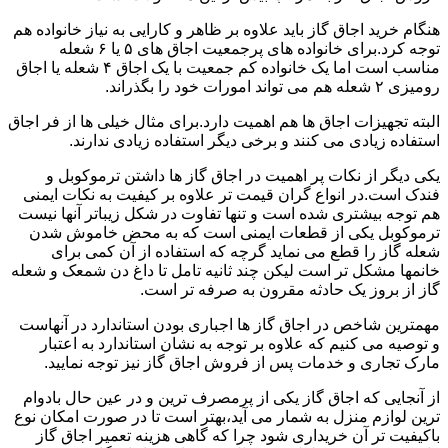
هنگام خرید اجاق گاز باید علاوه بر ظاهر و کارایی به نیاز خانواده هم
توجه کرد.برای خانواده های پرجمعیت اجاق های ۵ یا ۶ شعله
مناسب است اما یک خانواده کم جمعیت با یک اجاق ۴ شعله یا اجاق
رومیزی ۲ شعله هم می تواند امورات خود را بگذراند.
البته تجهیزات اجاق ها هم اهمیت دارد.برای مثال خیلی ها از فر اجاق
استفاده زیادی می کنند و برخی دیگر استفاده زیادی ندارند.
یکی دیگر از نکات پر اهمیت در اجاق گاز ها داشتن ترموکوبل و
فندک است.در انواع گران قیمت تر علاوه بر کیفیت به نکات ایمنی
هم توجه بیشتری شده است و تنها تفاوت در شکل زیباتر آنها نیست
ترموکوبل یکی از قطعات ایمنی است که به محض خاموش شدن
شعله گاز را قطع می نماید گرچه که استفاده از آن کمی برای
خانمها مشکل تر است لیکن چند ثانیه تامل تا داغ دن شمعک و شعله
گاز از بروز یک حادثه مقرون به صرفه تر است.
مهمترین شاخص در اجاق گاز ها اجباری بودن استاندارد در آنهاست
و توصیه می کنیم که علاوه بر توجه به نشان استاندارد به اعتبار
مارک تجاری و خدمات پس از فروش اجاق گاز نیز توجه نمایید.
از آنجایی که اجاق گاز یکی از پرمصرف ترین و در عین حال بادوام
ترین لوازم منزل به شمار می آید،بهتر است تا در صورت امکان نوع
باکیفیت تر آن خریداری شود چرا که گاهی هزینه تعمیر اجاق گاز