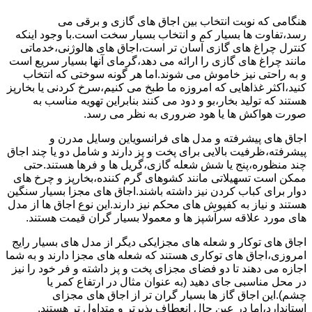
هنگامی که نوبت انتخاب بین اجاق های گازی و برقی می
رسد،تفاوت ها بسیار کم و انتخاب بسیار سخت است.با وجود اینکه
کنترل چراغ های گازی آسان تر است،اجاق های هالوژنی،خدماتی
مانند چراغ های گازی را ارائه می دهد،گرمای آنها بسیار سریع است
و به راحتی نیز خاموش می شوند.اما هر گونه سوختی که انتخاب
کنید،اکثر غذاهایی که امروزه ما طبخ می کنیم،سرخ کردنی یا بخارپز
هستند که تولید بخار،بو و دود می کنند بنابراین تهویه مناسب به
صورت هواکش ها یا هود ضروری به نظر می رسد.
اجاق های پیشرفته و مدل های فرانسویاین وسایل مدرن و
پیشرفته،ظرفیت بالایی برای پخت و پز دارند و شامل دو یا چند اجاق
چند منظوره،پنج یا شش شعله گازی،گریل ها و فرها هستند.حتی
ممکن است تسهیلاتی مانند کشوهای گرم کننده،بخارپز و چرخ های
دوار برای کباب کردن نیز داشته باشند.اجاق های مجزا بسیار سنگین
هستند و نیاز به کفپوش های محکم نیز دارند.این نوع اجاق ها از مدل
های مورد علاقه سرآشپز ها و معمولا بسیار گران قیمت هستند.
اجاق های توکار و شعله های مجزایکی دیگر از مدل های بسیار رایج
امروزی،اجاق های توکاری هستند که شعله های مجزا دارند و به شما
اجازه می دهند تا دو فضای مجزای پخت و پز داشته و فر خود را نیز
در محل مناسبی جای دهید (به عنوان مثال در ارتفاع کمر یا
چشم).این اجاق گاز ها بسیار گران تر از اجاق های مجزای
استاندارد،اما در عین حال انعطاف پذیرتر و متداول تر هستند.