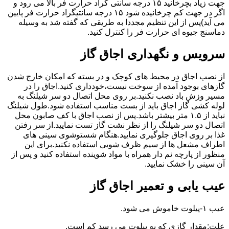
جهت زیاد بچرخانید ۱۵ درجه سانتی گراد حرارت فر بالا می رود و
اگر در جهت کم چرخانیده شود ۱۵ درجه سانتیگراد حرارت فر پایین
می آید)پس از این تنظیم مجددا به طریقی که گفته شد به وسیله
دماسنج جیوه ای حرارت فر را کنترل کنید.
سرویس و نگهداری اجاق گاز
از نصب اجاق در محیط های کوچک و در بسته که امکان خارج شدن
گازهای بوجود آمده از سوخت نیست،خودداری کنید.اجاق را در
مسیر وزش باد نصب نکنید.بر روی محل اتصال دو سر شیلنگ به
لوله کشی گاز اجاق باید از بست مناسب استفاده شود.طول شیلنگ
نباید از ۱.۵ متر بیشتر باشد.پس از نصب اجاق با کف صابون محل
اتصال دو سر شیلنگ را از نظر نشت گاز تست نمایید.از سر رفتن
غذا بر روی اجاق جلوگیری نمایید.هنگام شستوشوی سینی های
اطراف مشعل ها از سیم ظرف شویی استفاده نکنید.برای این
منظور از پارچه نم دار همراه با مواد شوینده استفاده کنید و پس از
آن سینی را خشک نمایید.
عیب یابی و تعمیر اجاق گاز
عیب ۱-پیلوت خاموش می شود.
علت:مقدار گازی که به پیلوت می رسد کم است.