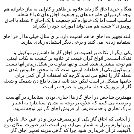
هنگام خرید اجاق گاز باید علاوه بر ظاهر و کارایی به نیاز خانواده هم
توجه کرد.برای خانواده های پرجمعیت اجاق های ۵ یا ۶ شعله
مناسب است اما یک خانواده کم جمعیت با یک اجاق ۴ شعله یا اجاق
رومیزی ۲ شعله هم می تواند امورات خود را بگذراند.
البته تجهیزات اجاق ها هم اهمیت دارد.برای مثال خیلی ها از فر اجاق
استفاده زیادی می کنند و برخی دیگر استفاده زیادی ندارند.
یکی دیگر از نکات پر اهمیت در اجاق گاز ها داشتن ترموکوبل و
فندک است.در انواع گران قیمت تر علاوه بر کیفیت به نکات ایمنی
هم توجه بیشتری شده است و تنها تفاوت در شکل زیباتر آنها نیست
ترموکوبل یکی از قطعات ایمنی است که به محض خاموش شدن
شعله گاز را قطع می نماید گرچه که استفاده از آن کمی برای
خانمها مشکل تر است لیکن چند ثانیه تامل تا داغ دن شمعک و شعله
گاز از بروز یک حادثه مقرون به صرفه تر است.
مهمترین شاخص در اجاق گاز ها اجباری بودن استاندارد در آنهاست
و توصیه می کنیم که علاوه بر توجه به نشان استاندارد به اعتبار
مارک تجاری و خدمات پس از فروش اجاق گاز نیز توجه نمایید.
از آنجایی که اجاق گاز یکی از پرمصرف ترین و در عین حال بادوام
ترین لوازم منزل به شمار می آید،بهتر است تا در صورت امکان نوع
باکیفیت تر آن خریداری شود چرا که گاهی هزینه تعمیر اجاق گاز