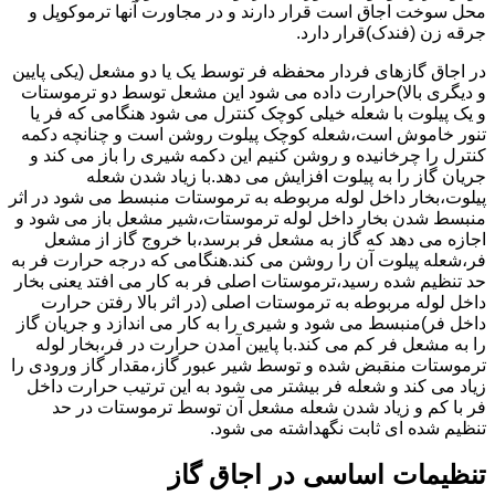
محل سوخت اجاق است قرار دارند و در مجاورت آنها ترموکوپل و
جرقه زن (فندک)قرار دارد.
در اجاق گازهای فردار محفظه فر توسط یک یا دو مشعل (یکی پایین
و دیگری بالا)حرارت داده می شود این مشعل توسط دو ترموستات
و یک پیلوت با شعله خیلی کوچک کنترل می شود هنگامی که فر یا
تنور خاموش است،شعله کوچک پیلوت روشن است و چنانچه دکمه
کنترل را چرخانیده و روشن کنیم این دکمه شیری را باز می کند و
جریان گاز را به پیلوت افزایش می دهد.با زیاد شدن شعله
پیلوت،بخار داخل لوله مربوطه به ترموستات منبسط می شود در اثر
منبسط شدن بخار داخل لوله ترموستات،شیر مشعل باز می شود و
اجازه می دهد که گاز به مشعل فر برسد،با خروج گاز از مشعل
فر،شعله پیلوت آن را روشن می کند.هنگامی که درجه حرارت فر به
حد تنظیم شده رسید،ترموستات اصلی فر به کار می افتد یعنی بخار
داخل لوله مربوطه به ترموستات اصلی (در اثر بالا رفتن حرارت
داخل فر)منبسط می شود و شیری را به کار می اندازد و جریان گاز
را به مشعل فر کم می کند.با پایین آمدن حرارت در فر،بخار لوله
ترموستات منقبض شده و توسط شیر عبور گاز،مقدار گاز ورودی را
زیاد می کند و شعله فر بیشتر می شود به این ترتیب حرارت داخل
فر با کم و زیاد شدن شعله مشعل آن توسط ترموستات در حد
تنظیم شده ای ثابت نگهداشته می شود.
تنظیمات اساسی در اجاق گاز