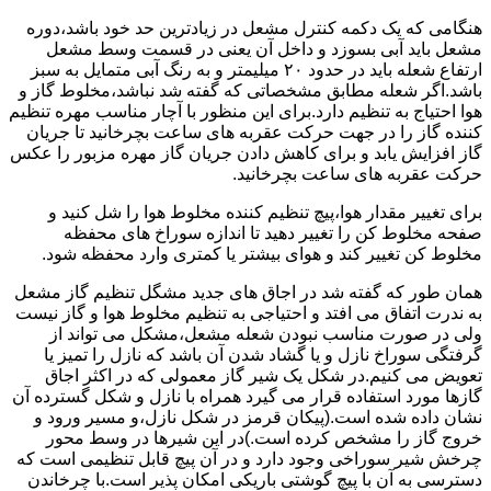
هنگامی که یک دکمه کنترل مشعل در زیادترین حد خود باشد،دوره
مشعل باید آبی بسوزد و داخل آن یعنی در قسمت وسط مشعل
ارتفاع شعله باید در حدود ۲۰ میلیمتر و به رنگ آبی متمایل به سبز
باشد.اگر شعله مطابق مشخصاتی که گفته شد نباشد،مخلوط گاز و
هوا احتیاج به تنظیم دارد.برای این منظور با آچار مناسب مهره تنظیم
کننده گاز را در جهت حرکت عقربه های ساعت بچرخانید تا جریان
گاز افزایش یابد و برای کاهش دادن جریان گاز مهره مزبور را عکس
حرکت عقربه های ساعت بچرخانید.
برای تغییر مقدار هوا،پیچ تنظیم کننده مخلوط هوا را شل کنید و
صفحه مخلوط کن را تغییر دهید تا اندازه سوراخ های محفظه
مخلوط کن تغییر کند و هوای بیشتر یا کمتری وارد محفظه شود.
همان طور که گفته شد در اجاق های جدید مشگل تنظیم گاز مشعل
به ندرت اتفاق می افتد و احتیاجی به تنظیم مخلوط هوا و گاز نیست
ولی در صورت مناسب نبودن شعله مشعل،مشکل می تواند از
گرفتگی سوراخ نازل و یا گشاد شدن آن باشد که نازل را تمیز یا
تعویض می کنیم.در شکل یک شیر گاز معمولی که در اکثر اجاق
گازها مورد استفاده قرار می گیرد همراه با نازل و شکل گسترده آن
نشان داده شده است.(پیکان قرمز در شکل نازل،و مسیر ورود و
خروج گاز را مشخص کرده است.)در این شیرها در وسط محور
چرخش شیر سوراخی وجود دارد و در آن پیچ قابل تنظیمی است که
دسترسی به آن با پیچ گوشتی باریکی امکان پذیر است.با چرخاندن