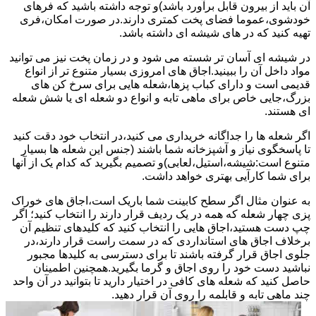
آن باید از بیرون قابل برآورد باشد)و توجه داشته باشید که فرهای
خودشوی،عموما فضای پخت کمتری دارند.در صورت امکان،فری
تهیه کنید که در های شیشه ای داشته باشد.
در شیشه ای آسان تر شسته می شود و در زمان پخت نیز می توانید
مواد داخل آن را ببینید.اجاق های امروزی بسیار متنوع تر از انواع
قدیمی است و دارای کباب پزها،شعله هایی برای سرخ کن های
بزرگ،جایی خاص برای ماهی تابه و انواع دو شعله ای یا شش شعله
ای هستند.
اگر شعله ها را جداگانه خریداری می کنید،در انتخاب خود دقت کنید
تا پاسخگوی نیاز و آشپزخانه شما باشند (جنس این شعله ها بسیار
متنوع است:شیشه،استیل،لعابی)و تصمیم بگیرید که کدام یک از آنها
برای شما کارآیی بهتری خواهد داشت.
به عنوان مثال اگر سطح کابینت شما باریک است،اجاق های خوراک
پزی چهار شعله که همه در یک ردیف قرار دارند را انتخاب کنید؛ اگر
چپ دست هستید،اجاق هایی را انتخاب کنید که کلیدهای تنظیم آن
برخلاف اجاق های استانداردی که در سمت راست قرار دارند،در
جلوی اجاق قرار گرفته باشند تا برای دسترسی به کلیدها مجبور
نباشید دست خود را روی اجاق و گرما بگیرید.همچنین اطمینان
حاصل کنید که شعله های کافی در اختیار دارید تا بتوانید در آن واحد
چند ماهی تابه و قابلمه را روی آن قرار دهید.