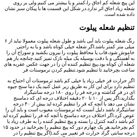
این پیچ شعله کم اجاق را،کمتر و یا بیشتر می کنیم.ولی بر روی
شعله زیاد اجاق اثر ندارد.در شکل این قسمت ها با پیکان سبز نشان
داده شده است.
تنظیم شعله پیلوت
رنگ شعله پیلوت باید آبی باشد و طول شعله پیلوت معمولا نباید از ۶
میلی متر کمتر باشد.اگر شعله خیلی کوتاه باشد و یا به راحتی
خاموش شود،قاب یا محافظ پیلوت را بیرون بکشید و سوراخ آن را
به آهستگی و با دقت بوسیله یک میله نازک تمیز کنید.چنانچه باز هم
شعله آن کوتاه بود،پیچ تنظیم کننده آن را در جهت عکس عقربه های
ساعت بچرخانید تا تنظیم شود.تنظیم کردن ترموستات فر
اگر حرارت فر خیلی زیاد یا خیلی کم باشد ترموستات آن احتیاج به
تنظیم دارد برای این کار به طریق زیر عمل کنید.یک دما سنج جیوه
ای در فر گذاشته و درجه فر را روی ۱۸۰ درجه سانتیگراد
بگذارید،اگر پس از ۱۰ تا ۲۰ دقیقه اختلاف درجه ای که دماسنج
نشان می دهد با آنچه که فر را تنظیم کرده اید بیش از ۴۰ درجه
سانتیگراد باشد دلیل آنست که ترموستات معیوب است و باید آن را
عوض کرد.اگر اختلاف درجه دماسنج با آنچه که فر را تنظیم کرده اید
کم باشد دکمه کنترل را بسته و پیچ تنظیم کننده را به طرف زیاد یا
کم بچرخانید.هر یک چهارم دور که پیچ تنظیم را بچرخانید در حدود ۱۵
درجه سانتی گراد حرارت فر تغییر می کند.(اگر پیچ تنظیم را در