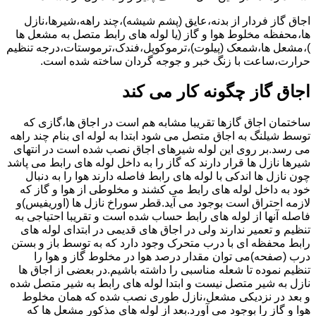
اجاق گاز فردار از بدنه،عایق (پشم شیشه)،چند راهه،شیرها،نازل
ها،محفظه مخلوط هوا و گاز (یا لوله های رابط متصل به مشعل ها
)،مشعل ها،شمعک (پیلوت)،ترموکوپل،فندک،ترموستات،درجه تنظیم
حرارت،ساعت با زنگ خبر و جوجه گردان ساخته شده است.
اجاق گاز چگونه کار می کند
ساختمان اجاق گازها تقریبا مشابه هم است در اجاق ها،گازی که
توسط شیلنگ به اجاق متصل می شود ابتدا به لوله ای بنام چند راهه
می رسد.بر روی این لوله شیرهای اجاق نصب شده است در انتهای
شیرها نازل ها قرار دارند که گاز را به داخل لوله های رابط می پاشد
چون نازل ها اندکی با لوله های رابط فاصله دارند هوا را به دنبال
خود به داخل لوله های رابط می کشند و مخلوطی از هوا و گاز که
لازمه احتراق است بوجود می آید.قطر سوراخ نازل ها (اوریفیس)و
فاصله آنها از لوله های رابط حساب شده است و تقریبا احتیاجی به
تنظیم و تعمیر ندارند ولی در اجاق های قدیمی در ابتدای لوله های
رابط محفظه ای با درب متحرک وجود دارد که به توسط باز و بستن
درب (صفحه)می توان مقدار درصد هوا در مخلوط گاز و هوا را
تنظیم نموده تا شعله مناسبی را داشته باشیم.در بعضی از اجاق ها
نازل به شیر متصل نیست و ابتدا لوله های رابط به شیر متصل شده
و بعد در نزدیکی مشعل،نازل طوری نصب شده که همان مخلوط
هوا و گاز را بوجود می آورد.بعد از لوله های مذکور مشعل ها که