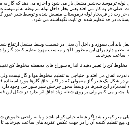
لوله ترموستات،شیر مشعل باز می شود و اجازه می دهد که گاز به م
اصلی فر به کار می افتد یعنی بخار داخل لوله مربوطه به ترموستات
مدن حرارت در فر،بخار لوله ترموستات منقبض شده و توسط شیر عبور گاز
ستات در حد تنظیم شده ای ثابت نگهداشته می شود.
تنظیم دارد.برای این منظور با آچار مناسب مهره تنظیم کننده گاز را
 ساعت بچرخانید.
ه مخلوط کن را تغییر دهید تا اندازه سوراخ های محفظه مخلوط کن تغییر
ندرت اتفاق می افتد و احتیاجی به تنظیم مخلوط هوا و گاز نیست و
یم.در شکل یک شیر گاز معمولی که در اکثر اجاق گازها مورد استفاده 
 است.)در این شیرها در وسط محور چرخش شیر سوراخی وجود دارد و د
یا بیشتر می کنیم.ولی بر روی شعله زیاد اجاق اثر ندارد.در شکل این 
شعله پیلوت باید آبی باشد و طول شعله پیلوت معمولا نباید از ۶ میلی متر کمتر باشد.اگر شعله خیلی کو
ه بود،پیچ تنظیم کننده آن را در جهت عکس عقربه های ساعت بچرخانید ت