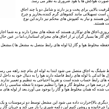
 به صورت هواکش ها یا هود ضروری به نظر می رسد.
یت بالایی برای پخت و پز دارند و شامل دو یا چند اجاق
 است تسهیلاتی مانند کشوهای گرم کننده،بخارپز و چرخ
ن هستند و نیاز به کفپوش های محکم نیز دارند.این نوع
مت هستند.
روزی،اجاق های توکاری هستند که شعله های مجزا دارند و به شما اجازه
 گاز ها بسیار گران تر از اجاق های مجزای استاندارد،اما در عین حال 
،محفظه مخلوط هوا و گاز (یا لوله های رابط متصل به مشعل ها )،مشع
 شیلنگ به اجاق متصل می شود ابتدا به لوله ای بنام چند راهه می ر
ل ها اندکی با لوله های رابط فاصله دارند هوا را به دنبال خود به داخل
ه های رابط حساب شده است و تقریبا احتیاجی به تنظیم و تعمیر ندارند
رصد هوا در مخلوط گاز و هوا را تنظیم نموده تا شعله مناسبی را داشت
شده که همان مخلوط هوا و گاز را بوجود می آورد.بعد از لوله های
 دیگری بالا)حرارت داده می شود این مشعل توسط دو ترموستات و یک پ
انیده و روشن کنیم این دکمه شیری را باز می کند و جریان گاز را ب