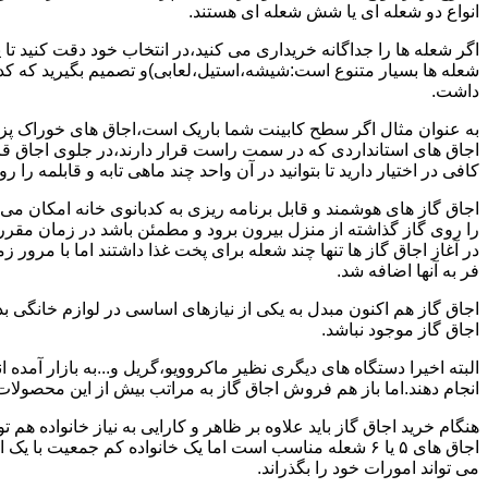
انواع دو شعله ای یا شش شعله ای هستند.
اگر شعله ها را جداگانه خریداری می کنید،در انتخاب خود دقت کنید تا
شعله ها بسیار متنوع است:شیشه،استیل،لعابی)و تصمیم بگیرید که کدام
داشت.
به عنوان مثال اگر سطح کابینت شما باریک است،اجاق های خوراک پزی 
اجاق های استانداردی که در سمت راست قرار دارند،در جلوی اجاق قرا
کافی در اختیار دارید تا بتوانید در آن واحد چند ماهی تابه و قابلمه را ر
اجاق گاز های هوشمند و قابل برنامه ریزی به کدبانوی خانه امکان می 
را روی گاز گذاشته از منزل بیرون برود و مطمئن باشد در زمان مقر
در آغاز اجاق گاز ها تنها چند شعله برای پخت غذا داشتند اما با مرور
فر به آنها اضافه شد.
اجاق گاز هم اکنون مبدل به یکی از نیازهای اساسی در لوازم خانگی ب
اجاق گاز موجود نباشد.
البته اخیرا دستگاه های دیگری نظیر ماکروویو،گریل و...به بازار آمده ان
انجام دهند.اما باز هم فروش اجاق گاز به مراتب بیش از این محصولا
هنگام خرید اجاق گاز باید علاوه بر ظاهر و کارایی به نیاز خانواده هم
می تواند امورات خود را بگذراند.