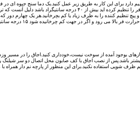
۱۰ تا ۲۰ دقیقه اختلاف درجه ای که دماسنج نشان می دهد با آنچه که فر را ت
می کند.(اگر پیچ تنظیم را در 
های بوجود آمده از سوخت نیست،خودداری کنید.اجاق را در مسیر وزش
د از بست مناسب استفاده شود.طول شیلنگ نباید از ۱.۵ متر بیشتر باشد.پس از نصب اجاق با کف صابون 
 شویی استفاده نکنید.برای این منظور از پارچه نم دار همراه با موا