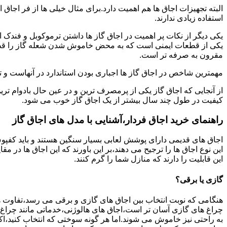
البته تجهیزات اجاق ها هم اهمیت دارد.برای مثال خیلی ها از فر اجاق 
استفاده زیادی ندارند.
یکی دیگر از نکات پر اهمیت در اجاق گاز ها داشتن ترموکوبل و فندک 
یکی از قطعات ایمنی است که به محض خاموش شدن شعله گاز را قطع می
مقرون به صرفه تر است.
مهمترین شاخص در اجاق گاز ها اجباری بودن استاندارد در آنهاست و تو
از آنجایی که اجاق گاز یکی از پرمصرف ترین و در عین حال بادوام تری
کیفیت در طول چند سال بیشتر از یک اجاق گاز خوب می شود.
راهنمای خرید اجاق فردار،آشنایی با مدل های اجاق گاز
اجاق های قدیمی دارای پوشش لعابی بسیار سنگین هستند و باید کفپوش 
این نوع اجاق ها را ترجیح می دهند،بر این باورند که این اجاق ها در 
این قابلیت را دارند که منازل شما را گرم کنند.
گازی یا برقی؟
هنگامی که نوبت انتخاب بین اجاق های گازی و برقی می رسد،تفاوت ها
چراغ های گازی آسان تر است،اجاق های هالوژنی،خدماتی مانند چراغ ه
به راحتی نیز خاموش می شوند.اما هر گونه سوختی که انتخاب کنید،اک