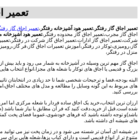
تعمیر ا
تعمیر اجاق گاز رفتگر
،
تعمیر هود آشپزخانه رفتگر
،
تعمیر اجاق گاز رفت
اجاق گاز مجرب،تعمیر اجاق گاز محدوده رفتگر،
تعمیر هود آشپزخانه 
شرکت،تعمیر اجاق گاز ادارات،تعمیر اجاق گاز شرکت در رفتگر،تعمیر ا
گاز،رومیزی،توکار در رفتگر،آموزش تعمیرات اجاق گاز،فر گاز،رومیزی
منزل در رفتگر،
اجاق گاز مهم ترین وسیله در آشپزخانه به شمار می رود و باید بیش از
بزرگ و قدیمی یا اجاق های توکار با شعله های مجزا،انواع انتخاب های
البته بودجه،فضا و ترجیحات شخصی شما تا حد زیادی در انتخابتان تاثیرگ
های مربوط به این گونه وسایل را مطالعه و مدل های مختلف اجاق،امک
بررسی کنید.
ارزان ترین انتخاب،خرید یک اجاق ساده فردار با شعله مرکزی اما امر
شده است.قبل از خرید،دقت کنید که فر آن مطابق با نیاز شما باشد (ظر
باشد)و توجه داشته باشید که فرهای خودشوی،عموما فضای پخت کمتری
های شیشه ای داشته باشد.
در شیشه ای آسان تر شسته می شود و در زمان پخت نیز می توانید مواد
متنوع تر از انواع قدیمی است و دارای کباب پزها،شعله هایی برای س