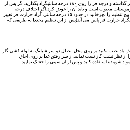
اگر حرارت فر خیلی زیاد یا خیلی کم باشد ترموستات آن احتیاج به تنظیم دارد برای این کار به طریق زیر عمل کنید.یک دما سنج جیوه ای در فر گذاشته و درجه فر را روی ۱۸۰ درجه سانتیگراد بگذارید،اگر پس از
نظیم کرده اید بیش از ۴۰ درجه سانتیگراد باشد دلیل آنست که ترموستات معیوب است و باید آن را عوض کرد.اگر اختلاف درجه
دماسنج با آنچه که فر را تنظیم کرده اید کم باشد دکمه کنترل را بسته و پیچ تنظیم کننده را به طرف زیاد یا کم بچرخانید.هر یک چهارم دور که پیچ تنظیم را بچرخانید در حدود ۱۵ درجه سانتی گراد حرارت فر تغییر
جهت زیاد بچرخانید ۱۵ درجه سانتی گراد حرارت فر بالا می رود و اگر در جهت کم چرخانیده شود ۱۵ درجه سانتیگراد حرارت فر پایین می آید)پس از این تنظیم مجددا به طریقی که
 باد نصب نکنید.بر روی محل اتصال دو سر شیلنگ به لوله کشی گاز
محل اتصال دو سر شیلنگ را از نظر نشت گاز تست نمایید.از سر رفتن غذا بر روی اجاق
د شوینده استفاده کنید و پس از آن سینی را خشک نمایید.