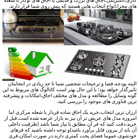
گازی،الکتریکی،اجاق های بزرگ و قدیمی یا اجاق های توکار با شعله
های مجزا،انواع انتخاب هایی هستند که پیش روی شما قرار دارند.
البته بودجه،فضا و ترجیحات شخصی شما تا حد زیادی در انتخابتان
تاثیرگذار خواهد بود؛ با این حال بهتر است کاتالوگ های مربوط به این
گونه وسایل را مطالعه و مدل های مختلف اجاق،امکانات و پیشرفته
ترین فناوری های موجود را بررسی کنید.
ارزان ترین انتخاب،خرید یک اجاق ساده فردار با شعله مرکزی اما
امروزه مدل های عریض تر آن نیز به بازار عرضه شده است.قبل از
خرید،دقت کنید که فر آن مطابق با نیاز شما باشد (ظرفیت داخلی
آن باید از بیرون قابل برآورد باشد)و توجه داشته باشید که فرهای
خودشوی،عموما فضای پخت کمتری دارند.در صورت امکان،فری