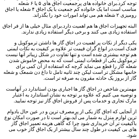
توجه کرد.برای خانواده های پرجمعیت اجاق های ۵ یا ۶ شعله
مناسب است اما یک خانواده کم جمعیت با یک اجاق ۴ شعله یا اجاق
رومیزی ۲ شعله هم می تواند امورات خود را بگذراند.
البته تجهیزات اجاق ها هم اهمیت دارد.برای مثال خیلی ها از فر اجاق
استفاده زیادی می کنند و برخی دیگر استفاده زیادی ندارند.
یکی دیگر از نکات پر اهمیت در اجاق گاز ها داشتن ترموکوبل و
فندک است.در انواع گران قیمت تر علاوه بر کیفیت به نکات ایمنی
هم توجه بیشتری شده است و تنها تفاوت در شکل زیباتر آنها نیست
ترموکوبل یکی از قطعات ایمنی است که به محض خاموش شدن
شعله گاز را قطع می نماید گرچه که استفاده از آن کمی برای
خانمها مشکل تر است لیکن چند ثانیه تامل تا داغ دن شمعک و شعله
گاز از بروز یک حادثه مقرون به صرفه تر است.
مهمترین شاخص در اجاق گاز ها اجباری بودن استاندارد در آنهاست
و توصیه می کنیم که علاوه بر توجه به نشان استاندارد به اعتبار
مارک تجاری و خدمات پس از فروش اجاق گاز نیز توجه نمایید.
از آنجایی که اجاق گاز یکی از پرمصرف ترین و در عین حال بادوام
ترین لوازم منزل به شمار می آید،بهتر است تا در صورت امکان نوع
باکیفیت تر آن خریداری شود چرا که گاهی هزینه تعمیر اجاق گاز
های بی کیفیت در طول چند سال بیشتر از یک اجاق گاز خوب می
شود.