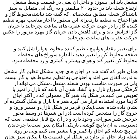
مشعل باید آبی بسوزد و داخل آن یعنی در قسمت وسط مشعل
ارتفاع شعله باید در حدود ۲۰ میلیمتر و به رنگ آبی متمایل به سبز
باشد.اگر شعله مطابق مشخصاتی که گفته شد نباشد،مخلوط گاز و
هوا احتیاج به تنظیم دارد.برای این منظور با آچار مناسب مهره تنظیم
کننده گاز را در جهت حرکت عقربه های ساعت بچرخانید تا جریان
گاز افزایش یابد و برای کاهش دادن جریان گاز مهره مزبور را عکس
حرکت عقربه های ساعت بچرخانید.
برای تغییر مقدار هوا،پیچ تنظیم کننده مخلوط هوا را شل کنید و
صفحه مخلوط کن را تغییر دهید تا اندازه سوراخ های محفظه
مخلوط کن تغییر کند و هوای بیشتر یا کمتری وارد محفظه شود.
همان طور که گفته شد در اجاق های جدید مشگل تنظیم گاز مشعل
به ندرت اتفاق می افتد و احتیاجی به تنظیم مخلوط هوا و گاز نیست
ولی در صورت مناسب نبودن شعله مشعل،مشکل می تواند از
گرفتگی سوراخ نازل و یا گشاد شدن آن باشد که نازل را تمیز یا
تعویض می کنیم.در شکل یک شیر گاز معمولی که در اکثر اجاق
گازها مورد استفاده قرار می گیرد همراه با نازل و شکل گسترده آن
نشان داده شده است.(پیکان قرمز در شکل نازل،و مسیر ورود و
خروج گاز را مشخص کرده است.)در این شیرها در وسط محور
چرخش شیر سوراخی وجود دارد و در آن پیچ قابل تنظیمی است که
دسترسی به آن با پیچ گوشتی باریکی امکان پذیر است.با چرخاندن
این پیچ شعله کم اجاق را،کمتر و یا بیشتر می کنیم.ولی بر روی
شعله زیاد اجاق اثر ندارد.در شکل این قسمت ها با پیکان سبز نشان