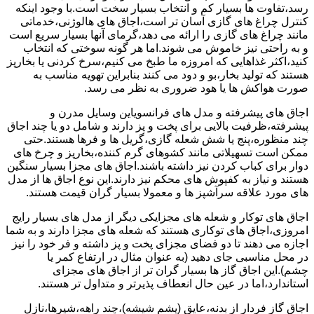
رسد،تفاوت ها بسیار کم و انتخاب بسیار سخت است.با وجود اینکه
کنترل چراغ های گازی آسان تر است،اجاق های هالوژنی،خدماتی
مانند چراغ های گازی را ارائه می دهد،گرمای آنها بسیار سریع است
و به راحتی نیز خاموش می شوند.اما هر گونه سوختی که انتخاب
کنید،اکثر غذاهایی که امروزه ما طبخ می کنیم،سرخ کردنی یا بخارپز
هستند که تولید بخار،بو و دود می کنند بنابراین تهویه مناسب به
صورت هواکش ها یا هود ضروری به نظر می رسد.
اجاق های پیشرفته و مدل های فرانسویاین وسایل مدرن و
پیشرفته،ظرفیت بالایی برای پخت و پز دارند و شامل دو یا چند اجاق
چند منظوره،پنج یا شش شعله گازی،گریل ها و فرها هستند.حتی
ممکن است تسهیلاتی مانند کشوهای گرم کننده،بخارپز و چرخ های
دوار برای کباب کردن نیز داشته باشند.اجاق های مجزا بسیار سنگین
هستند و نیاز به کفپوش های محکم نیز دارند.این نوع اجاق ها از مدل
های مورد علاقه سرآشپز ها و معمولا بسیار گران قیمت هستند.
اجاق های توکار و شعله های مجزایکی دیگر از مدل های بسیار رایج
امروزی،اجاق های توکاری هستند که شعله های مجزا دارند و به شما
اجازه می دهند تا دو فضای مجزای پخت و پز داشته و فر خود را نیز
در محل مناسبی جای دهید (به عنوان مثال در ارتفاع کمر یا
چشم).این اجاق گاز ها بسیار گران تر از اجاق های مجزای
استاندارد،اما در عین حال انعطاف پذیرتر و متداول تر هستند.
اجاق گاز فردار از بدنه،عایق (پشم شیشه)،چند راهه،شیرها،نازل