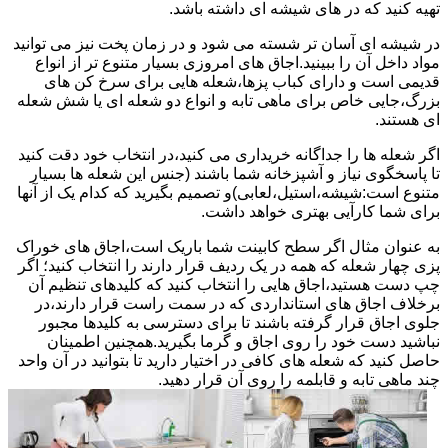
تهیه کنید که در های شیشه ای داشته باشد.
در شیشه ای آسان تر شسته می شود و در زمان پخت نیز می توانید
مواد داخل آن را ببینید.اجاق های امروزی بسیار متنوع تر از انواع
قدیمی است و دارای کباب پزها،شعله هایی برای سرخ کن های
بزرگ،جایی خاص برای ماهی تابه و انواع دو شعله ای یا شش شعله
ای هستند.
اگر شعله ها را جداگانه خریداری می کنید،در انتخاب خود دقت کنید
تا پاسخگوی نیاز و آشپزخانه شما باشند (جنس این شعله ها بسیار
متنوع است:شیشه،استیل،لعابی)و تصمیم بگیرید که کدام یک از آنها
برای شما کارآیی بهتری خواهد داشت.
به عنوان مثال اگر سطح کابینت شما باریک است،اجاق های خوراک
پزی چهار شعله که همه در یک ردیف قرار دارند را انتخاب کنید؛ اگر
چپ دست هستید،اجاق هایی را انتخاب کنید که کلیدهای تنظیم آن
برخلاف اجاق های استانداردی که در سمت راست قرار دارند،در
جلوی اجاق قرار گرفته باشند تا برای دسترسی به کلیدها مجبور
نباشید دست خود را روی اجاق و گرما بگیرید.همچنین اطمینان
حاصل کنید که شعله های کافی در اختیار دارید تا بتوانید در آن واحد
چند ماهی تابه و قابلمه را روی آن قرار دهید.