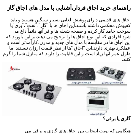
راهنمای خرید اجاق فردار،آشنایی با مدل های اجاق گاز
اجاق های قدیمی دارای پوشش لعابی بسیار سنگین هستند و باید
کفپوش محکمی داشته باشند.این اجاق ها با "گاز"،"نفت"،"برق"یا
سوخت جامد کار کرده و صفحه شعله ها و فر آنها دائماً داغ می
شود.افرادی که این نوع اجاق ها را ترجیح می دهند،بر این باورند که
این اجاق ها در مقایسه با مدل های جدید و مدرن،کارآمدتر است و
عملکرد بهتری دارند.این "اجاق "ها از نظر قیمت ارزان نیستند اما
طول عمر آنها زیاد است و این قابلیت را دارند که منازل شما را گرم
کنند.
گازی یا برقی؟
هنگامی که نوبت انتخاب بین اجاق های گازی و برقی می