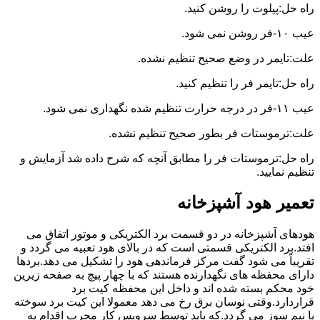
راه حل:پیلوت را روشن کنید.
عیب ۱۰-فر روشن نمی شود.
علت:تایمر در وضع صحیح تنظیم نشده.
راه حل:تایمر فر را تنظیم کنید.
عیب ۱۱-فر در درجه حرارت تنظیم شده نگهداری نمی شود.
علت:ترموستات فر بطور صحیح تنظیم نشده.
راه حل:ترموستات فر را مطابق آنچه که شرح داده شد آزمایش و
تنظیم نمایید.
تعمیر هود آشپزخانه
هودهای آشپزخانه در دو قسمت برد الکتریکی و موتور اتفاق می
افتد.برد الکتریکی قسمتی است که در بالای هود تعبیه می گردد و
تقریباً می شود گفت مرکز فرماندهی هود را تشکیل می دهد.بردها
دارای محفظه های نگهدارنده هستند که با چهار پیچ به صفحه زیرین
خود محکم بسته شده اند و داخل این محفظه کیت برد
قراردارد.وقتی نوسان برق رخ می دهد معمولا این کیت برد سوخته
یا نیم سوز می گردد.که باید توسط سرویس کار مجرب اقدام به