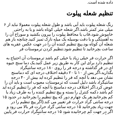
داده شده است.
تنظیم شعله پیلوت
رنگ شعله پیلوت باید آبی باشد و طول شعله پیلوت معمولا نباید از ۶
میلی متر کمتر باشد.اگر شعله خیلی کوتاه باشد و یا به راحتی
خاموش شود،قاب یا محافظ پیلوت را بیرون بکشید و سوراخ آن را
به آهستگی و با دقت بوسیله یک میله نازک تمیز کنید.چنانچه باز هم
شعله آن کوتاه بود،پیچ تنظیم کننده آن را در جهت عکس عقربه های
ساعت بچرخانید تا تنظیم شود.تنظیم کردن ترموستات فر
اگر حرارت فر خیلی زیاد یا خیلی کم باشد ترموستات آن احتیاج به
تنظیم دارد برای این کار به طریق زیر عمل کنید.یک دما سنج جیوه
ای در فر گذاشته و درجه فر را روی ۱۸۰ درجه سانتیگراد
بگذارید،اگر پس از ۱۰ تا ۲۰ دقیقه اختلاف درجه ای که دماسنج
نشان می دهد با آنچه که فر را تنظیم کرده اید بیش از ۴۰ درجه
سانتیگراد باشد دلیل آنست که ترموستات معیوب است و باید آن را
عوض کرد.اگر اختلاف درجه دماسنج با آنچه که فر را تنظیم کرده اید
کم باشد دکمه کنترل را بسته و پیچ تنظیم کننده را به طرف زیاد یا
کم بچرخانید.هر یک چهارم دور که پیچ تنظیم را بچرخانید در حدود ۱۵
درجه سانتی گراد حرارت فر تغییر می کند.(اگر پیچ تنظیم را در
جهت زیاد بچرخانید ۱۵ درجه سانتی گراد حرارت فر بالا می رود و
اگر در جهت کم چرخانیده شود ۱۵ درجه سانتیگراد حرارت فر پایین