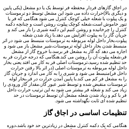
در اجاق گازهای فردار محفظه فر توسط یک یا دو مشعل (یکی پایین
و دیگری بالا)حرارت داده می شود این مشعل توسط دو ترموستات
و یک پیلوت با شعله خیلی کوچک کنترل می شود هنگامی که فر یا
تنور خاموش است،شعله کوچک پیلوت روشن است و چنانچه دکمه
کنترل را چرخانیده و روشن کنیم این دکمه شیری را باز می کند و
جریان گاز را به پیلوت افزایش می دهد.با زیاد شدن شعله
پیلوت،بخار داخل لوله مربوطه به ترموستات منبسط می شود در اثر
منبسط شدن بخار داخل لوله ترموستات،شیر مشعل باز می شود و
اجازه می دهد که گاز به مشعل فر برسد،با خروج گاز از مشعل
فر،شعله پیلوت آن را روشن می کند.هنگامی که درجه حرارت فر به
حد تنظیم شده رسید،ترموستات اصلی فر به کار می افتد یعنی بخار
داخل لوله مربوطه به ترموستات اصلی (در اثر بالا رفتن حرارت
داخل فر)منبسط می شود و شیری را به کار می اندازد و جریان گاز
را به مشعل فر کم می کند.با پایین آمدن حرارت در فر،بخار لوله
ترموستات منقبض شده و توسط شیر عبور گاز،مقدار گاز ورودی را
زیاد می کند و شعله فر بیشتر می شود به این ترتیب حرارت داخل
فر با کم و زیاد شدن شعله مشعل آن توسط ترموستات در حد
تنظیم شده ای ثابت نگهداشته می شود.
تنظیمات اساسی در اجاق گاز
هنگامی که یک دکمه کنترل مشعل در زیادترین حد خود باشد،دوره