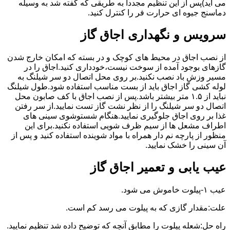
می آید)پس از این تنظیم مجددا به طریقی که گفته شد به وسیله
دماسنج جیوه ای حرارت فر را کنترل کنید.
سرویس و نگهداری اجاق گاز
از نصب اجاق در محیط های کوچک و در بسته که امکان خارج شدن
گازهای بوجود آمده از سوخت نیست،خودداری کنید.اجاق را در
مسیر وزش باد نصب نکنید.بر روی محل اتصال دو سر شیلنگ به
لوله کشی گاز اجاق باید از بست مناسب استفاده شود.طول شیلنگ
نباید از ۱.۵ متر بیشتر باشد.پس از نصب اجاق با کف صابون محل
اتصال دو سر شیلنگ را از نظر نشت گاز تست نمایید.از سر رفتن
غذا بر روی اجاق جلوگیری نمایید.هنگام شستوشوی سینی های
اطراف مشعل ها از سیم ظرف شویی استفاده نکنید.برای این
منظور از پارچه نم دار همراه با مواد شوینده استفاده کنید و پس از
آن سینی را خشک نمایید.
عیب یابی و تعمیر اجاق گاز
عیب ۱-پیلوت خاموش می شود.
علت:مقدار گازی که به پیلوت می رسد کم است.
راه حل:شعله پیلوت را مطابق آنچه که توضیح داده شد تنظیم نمایید.