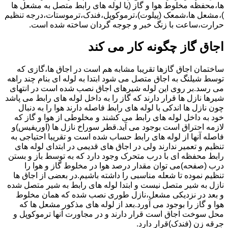
ها،محفظه مخلوط هوا و گاز (یا لوله های رابط متصل به مشعل ها
)،مشعل ها،شمعک (پیلوت)،ترموکوپل،فندک،ترموستات،درجه تنظیم
حرارت،ساعت با زنگ خبر و جوجه گردان ساخته شده است.
اجاق گاز چگونه کار می کند
ساختمان اجاق گازها تقریبا مشابه هم است در اجاق ها،گازی که
توسط شیلنگ به اجاق متصل می شود ابتدا به لوله ای بنام چند راهه
می رسد.بر روی این لوله شیرهای اجاق نصب شده است در انتهای
شیرها نازل ها قرار دارند که گاز را به داخل لوله های رابط می پاشد
چون نازل ها اندکی با لوله های رابط فاصله دارند هوا را به دنبال
خود به داخل لوله های رابط می کشند و مخلوطی از هوا و گاز که
لازمه احتراق است بوجود می آید.قطر سوراخ نازل ها (اوریفیس)و
فاصله آنها از لوله های رابط حساب شده است و تقریبا احتیاجی به
تنظیم و تعمیر ندارند ولی در اجاق های قدیمی در ابتدای لوله های
رابط محفظه ای با درب متحرک وجود دارد که به توسط باز و بستن
درب (صفحه)می توان مقدار درصد هوا در مخلوط گاز و هوا را
تنظیم نموده تا شعله مناسبی را داشته باشیم.در بعضی از اجاق ها
نازل به شیر متصل نیست و ابتدا لوله های رابط به شیر متصل شده
و بعد در نزدیکی مشعل،نازل طوری نصب شده که همان مخلوط
هوا و گاز را بوجود می آورد.بعد از لوله های مذکور مشعل ها که
محل سوخت اجاق است قرار دارند و در مجاورت آنها ترموکوپل و
جرقه زن (فندک)قرار دارد.