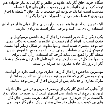
هنگام خرید اجاق گاز باید علاوه بر ظاهر و کارایی به نیاز خانواده هم
توجه کرد.برای خانواده های پرجمعیت اجاق های ۵ یا ۶ شعله
مناسب است اما یک خانواده کم جمعیت با یک اجاق ۴ شعله یا اجاق
رومیزی ۲ شعله هم می تواند امورات خود را بگذراند.
البته تجهیزات اجاق ها هم اهمیت دارد.برای مثال خیلی ها از فر اجاق
استفاده زیادی می کنند و برخی دیگر استفاده زیادی ندارند.
یکی دیگر از نکات پر اهمیت در اجاق گاز ها داشتن ترموکوبل و
فندک است.در انواع گران قیمت تر علاوه بر کیفیت به نکات ایمنی
هم توجه بیشتری شده است و تنها تفاوت در شکل زیباتر آنها نیست
ترموکوبل یکی از قطعات ایمنی است که به محض خاموش شدن
شعله گاز را قطع می نماید گرچه که استفاده از آن کمی برای
خانمها مشکل تر است لیکن چند ثانیه تامل تا داغ دن شمعک و شعله
گاز از بروز یک حادثه مقرون به صرفه تر است.
مهمترین شاخص در اجاق گاز ها اجباری بودن استاندارد در آنهاست
و توصیه می کنیم که علاوه بر توجه به نشان استاندارد به اعتبار
مارک تجاری و خدمات پس از فروش اجاق گاز نیز توجه نمایید.
از آنجایی که اجاق گاز یکی از پرمصرف ترین و در عین حال بادوام
ترین لوازم منزل به شمار می آید،بهتر است تا در صورت امکان نوع
باکیفیت تر آن خریداری شود چرا که گاهی هزینه تعمیر اجاق گاز
های بی کیفیت در طول چند سال بیشتر از یک اجاق گاز خوب می