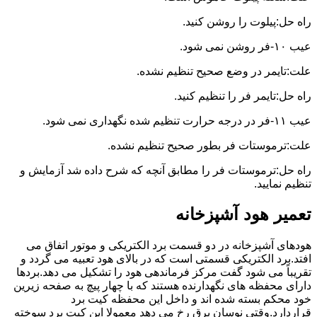
راه حل:پیلوت را روشن کنید.
عیب ۱۰-فر روشن نمی شود.
علت:تایمر در وضع صحیح تنظیم نشده.
راه حل:تایمر فر را تنظیم کنید.
عیب ۱۱-فر در درجه حرارت تنظیم شده نگهداری نمی شود.
علت:ترموستات فر بطور صحیح تنظیم نشده.
راه حل:ترموستات فر را مطابق آنچه که شرح داده شد آزمایش و
تنظیم نمایید.
تعمیر هود آشپزخانه
هودهای آشپزخانه در دو قسمت برد الکتریکی و موتور اتفاق می
افتد.برد الکتریکی قسمتی است که در بالای هود تعبیه می گردد و
تقریباً می شود گفت مرکز فرماندهی هود را تشکیل می دهد.بردها
دارای محفظه های نگهدارنده هستند که با چهار پیچ به صفحه زیرین
خود محکم بسته شده اند و داخل این محفظه کیت برد
قراردارد.وقتی نوسان برق رخ می دهد معمولا این کیت برد سوخته