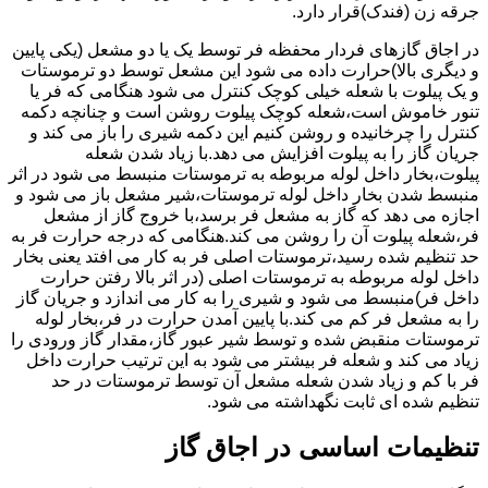
جرقه زن (فندک)قرار دارد.
در اجاق گازهای فردار محفظه فر توسط یک یا دو مشعل (یکی پایین
و دیگری بالا)حرارت داده می شود این مشعل توسط دو ترموستات
و یک پیلوت با شعله خیلی کوچک کنترل می شود هنگامی که فر یا
تنور خاموش است،شعله کوچک پیلوت روشن است و چنانچه دکمه
کنترل را چرخانیده و روشن کنیم این دکمه شیری را باز می کند و
جریان گاز را به پیلوت افزایش می دهد.با زیاد شدن شعله
پیلوت،بخار داخل لوله مربوطه به ترموستات منبسط می شود در اثر
منبسط شدن بخار داخل لوله ترموستات،شیر مشعل باز می شود و
اجازه می دهد که گاز به مشعل فر برسد،با خروج گاز از مشعل
فر،شعله پیلوت آن را روشن می کند.هنگامی که درجه حرارت فر به
حد تنظیم شده رسید،ترموستات اصلی فر به کار می افتد یعنی بخار
داخل لوله مربوطه به ترموستات اصلی (در اثر بالا رفتن حرارت
داخل فر)منبسط می شود و شیری را به کار می اندازد و جریان گاز
را به مشعل فر کم می کند.با پایین آمدن حرارت در فر،بخار لوله
ترموستات منقبض شده و توسط شیر عبور گاز،مقدار گاز ورودی را
زیاد می کند و شعله فر بیشتر می شود به این ترتیب حرارت داخل
فر با کم و زیاد شدن شعله مشعل آن توسط ترموستات در حد
تنظیم شده ای ثابت نگهداشته می شود.
تنظیمات اساسی در اجاق گاز