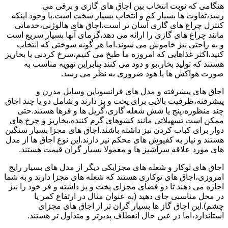
هنگامی که نوبت انتخاب بین اجاق های گازی و برقی می
رسد،تفاوت ها بسیار کم و انتخاب بسیار سخت است.با وجود اینکه
کنترل چراغ های گازی آسان تر است،اجاق های هالوژنی،خدماتی
مانند چراغ های گازی را ارائه می دهد،گرمای آنها بسیار سریع است
و به راحتی نیز خاموش می شوند.اما هر گونه سوختی که انتخاب
کنید،اکثر غذاهایی که امروزه ما طبخ می کنیم،سرخ کردنی یا بخارپز
هستند که تولید بخار،بو و دود می کنند بنابراین تهویه مناسب به
صورت هواکش ها یا هود ضروری به نظر می رسد.
اجاق های پیشرفته و مدل های فرانسویاین وسایل مدرن و
پیشرفته،ظرفیت بالایی برای پخت و پز دارند و شامل دو یا چند اجاق
چند منظوره،پنج یا شش شعله گازی،گریل ها و فرها هستند.حتی
ممکن است تسهیلاتی مانند کشوهای گرم کننده،بخارپز و چرخ های
دوار برای کباب کردن نیز داشته باشند.اجاق های مجزا بسیار سنگین
هستند و نیاز به کفپوش های محکم نیز دارند.این نوع اجاق ها از مدل
های مورد علاقه سرآشپز ها و معمولا بسیار گران قیمت هستند.
اجاق های توکار و شعله های مجزایکی دیگر از مدل های بسیار رایج
امروزی،اجاق های توکاری هستند که شعله های مجزا دارند و به شما
اجازه می دهند تا دو فضای مجزای پخت و پز داشته و فر خود را نیز
در محل مناسبی جای دهید (به عنوان مثال در ارتفاع کمر یا
چشم).این اجاق گاز ها بسیار گران تر از اجاق های مجزای
استاندارد،اما در عین حال انعطاف پذیرتر و متداول تر هستند.