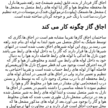
اجاق گاز فردار از بدنه،عایق (پشم شیشه)،چند راهه،شیرها،نازل
ها،محفظه مخلوط هوا و گاز (یا لوله های رابط متصل به مشعل ها
)،مشعل ها،شمعک (پیلوت)،ترموکوپل،فندک،ترموستات،درجه تنظیم
حرارت،ساعت با زنگ خبر و جوجه گردان ساخته شده است.
اجاق گاز چگونه کار می کند
ساختمان اجاق گازها تقریبا مشابه هم است در اجاق ها،گازی که
توسط شیلنگ به اجاق متصل می شود ابتدا به لوله ای بنام چند راهه
می رسد.بر روی این لوله شیرهای اجاق نصب شده است در انتهای
شیرها نازل ها قرار دارند که گاز را به داخل لوله های رابط می پاشد
چون نازل ها اندکی با لوله های رابط فاصله دارند هوا را به دنبال
خود به داخل لوله های رابط می کشند و مخلوطی از هوا و گاز که
لازمه احتراق است بوجود می آید.قطر سوراخ نازل ها (اوریفیس)و
فاصله آنها از لوله های رابط حساب شده است و تقریبا احتیاجی به
تنظیم و تعمیر ندارند ولی در اجاق های قدیمی در ابتدای لوله های
رابط محفظه ای با درب متحرک وجود دارد که به توسط باز و بستن
درب (صفحه)می توان مقدار درصد هوا در مخلوط گاز و هوا را
تنظیم نموده تا شعله مناسبی را داشته باشیم.در بعضی از اجاق ها
نازل به شیر متصل نیست و ابتدا لوله های رابط به شیر متصل شده
و بعد در نزدیکی مشعل،نازل طوری نصب شده که همان مخلوط
هوا و گاز را بوجود می آورد.بعد از لوله های مذکور مشعل ها که
محل سوخت اجاق است قرار دارند و در مجاورت آنها ترموکوپل و