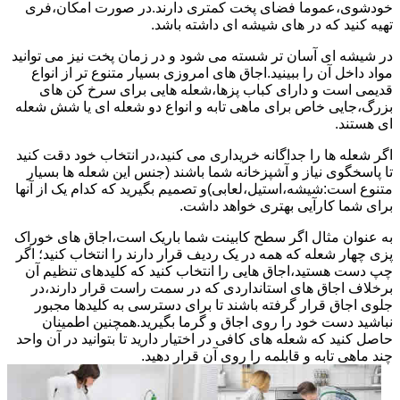
خودشوی،عموما فضای پخت کمتری دارند.در صورت امکان،فری
تهیه کنید که در های شیشه ای داشته باشد.
در شیشه ای آسان تر شسته می شود و در زمان پخت نیز می توانید
مواد داخل آن را ببینید.اجاق های امروزی بسیار متنوع تر از انواع
قدیمی است و دارای کباب پزها،شعله هایی برای سرخ کن های
بزرگ،جایی خاص برای ماهی تابه و انواع دو شعله ای یا شش شعله
ای هستند.
اگر شعله ها را جداگانه خریداری می کنید،در انتخاب خود دقت کنید
تا پاسخگوی نیاز و آشپزخانه شما باشند (جنس این شعله ها بسیار
متنوع است:شیشه،استیل،لعابی)و تصمیم بگیرید که کدام یک از آنها
برای شما کارآیی بهتری خواهد داشت.
به عنوان مثال اگر سطح کابینت شما باریک است،اجاق های خوراک
پزی چهار شعله که همه در یک ردیف قرار دارند را انتخاب کنید؛ اگر
چپ دست هستید،اجاق هایی را انتخاب کنید که کلیدهای تنظیم آن
برخلاف اجاق های استانداردی که در سمت راست قرار دارند،در
جلوی اجاق قرار گرفته باشند تا برای دسترسی به کلیدها مجبور
نباشید دست خود را روی اجاق و گرما بگیرید.همچنین اطمینان
حاصل کنید که شعله های کافی در اختیار دارید تا بتوانید در آن واحد
چند ماهی تابه و قابلمه را روی آن قرار دهید.