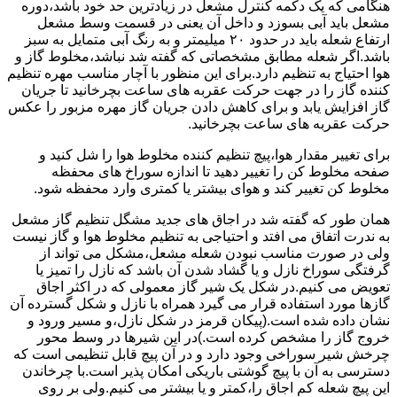
هنگامی که یک دکمه کنترل مشعل در زیادترین حد خود باشد،دوره
مشعل باید آبی بسوزد و داخل آن یعنی در قسمت وسط مشعل
ارتفاع شعله باید در حدود ۲۰ میلیمتر و به رنگ آبی متمایل به سبز
باشد.اگر شعله مطابق مشخصاتی که گفته شد نباشد،مخلوط گاز و
هوا احتیاج به تنظیم دارد.برای این منظور با آچار مناسب مهره تنظیم
کننده گاز را در جهت حرکت عقربه های ساعت بچرخانید تا جریان
گاز افزایش یابد و برای کاهش دادن جریان گاز مهره مزبور را عکس
حرکت عقربه های ساعت بچرخانید.
برای تغییر مقدار هوا،پیچ تنظیم کننده مخلوط هوا را شل کنید و
صفحه مخلوط کن را تغییر دهید تا اندازه سوراخ های محفظه
مخلوط کن تغییر کند و هوای بیشتر یا کمتری وارد محفظه شود.
همان طور که گفته شد در اجاق های جدید مشگل تنظیم گاز مشعل
به ندرت اتفاق می افتد و احتیاجی به تنظیم مخلوط هوا و گاز نیست
ولی در صورت مناسب نبودن شعله مشعل،مشکل می تواند از
گرفتگی سوراخ نازل و یا گشاد شدن آن باشد که نازل را تمیز یا
تعویض می کنیم.در شکل یک شیر گاز معمولی که در اکثر اجاق
گازها مورد استفاده قرار می گیرد همراه با نازل و شکل گسترده آن
نشان داده شده است.(پیکان قرمز در شکل نازل،و مسیر ورود و
خروج گاز را مشخص کرده است.)در این شیرها در وسط محور
چرخش شیر سوراخی وجود دارد و در آن پیچ قابل تنظیمی است که
دسترسی به آن با پیچ گوشتی باریکی امکان پذیر است.با چرخاندن
این پیچ شعله کم اجاق را،کمتر و یا بیشتر می کنیم.ولی بر روی