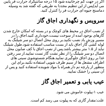
اگر در جهت کم چرخانیده شود ۱۵ درجه سانتیگراد حرارت فر پایین
می آید)پس از این تنظیم مجددا به طریقی که گفته شد به وسیله
دماسنج جیوه ای حرارت فر را کنترل کنید.
سرویس و نگهداری اجاق گاز
از نصب اجاق در محیط های کوچک و در بسته که امکان خارج شدن
گازهای بوجود آمده از سوخت نیست،خودداری کنید.اجاق را در
مسیر وزش باد نصب نکنید.بر روی محل اتصال دو سر شیلنگ به
لوله کشی گاز اجاق باید از بست مناسب استفاده شود.طول شیلنگ
نباید از ۱.۵ متر بیشتر باشد.پس از نصب اجاق با کف صابون محل
اتصال دو سر شیلنگ را از نظر نشت گاز تست نمایید.از سر رفتن
غذا بر روی اجاق جلوگیری نمایید.هنگام شستوشوی سینی های
اطراف مشعل ها از سیم ظرف شویی استفاده نکنید.برای این
منظور از پارچه نم دار همراه با مواد شوینده استفاده کنید و پس از
آن سینی را خشک نمایید.
عیب یابی و تعمیر اجاق گاز
عیب ۱-پیلوت خاموش می شود.
علت:مقدار گازی که به پیلوت می رسد کم است.