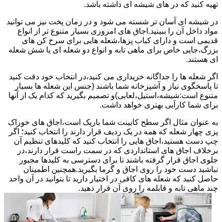
تهیه کنید که در های شیشه ای داشته باشد.
در شیشه ای آسان تر شسته می شود و در زمان پخت نیز می توانید
مواد داخل آن را ببینید.اجاق های امروزی بسیار متنوع تر از انواع
قدیمی است و دارای کباب پزها،شعله هایی برای سرخ کن های
بزرگ،جایی خاص برای ماهی تابه و انواع دو شعله ای یا شش شعله
ای هستند.
اگر شعله ها را جداگانه خریداری می کنید،در انتخاب خود دقت کنید
تا پاسخگوی نیاز و آشپزخانه شما باشند (جنس این شعله ها بسیار
متنوع است:شیشه،استیل،لعابی)و تصمیم بگیرید که کدام یک از آنها
برای شما کارآیی بهتری خواهد داشت.
به عنوان مثال اگر سطح کابینت شما باریک است،اجاق های خوراک
پزی چهار شعله که همه در یک ردیف قرار دارند را انتخاب کنید؛ اگر
چپ دست هستید،اجاق هایی را انتخاب کنید که کلیدهای تنظیم آن
برخلاف اجاق های استانداردی که در سمت راست قرار دارند،در
جلوی اجاق قرار گرفته باشند تا برای دسترسی به کلیدها مجبور
نباشید دست خود را روی اجاق و گرما بگیرید.همچنین اطمینان
حاصل کنید که شعله های کافی در اختیار دارید تا بتوانید در آن واحد
چند ماهی تابه و قابلمه را روی آن قرار دهید.