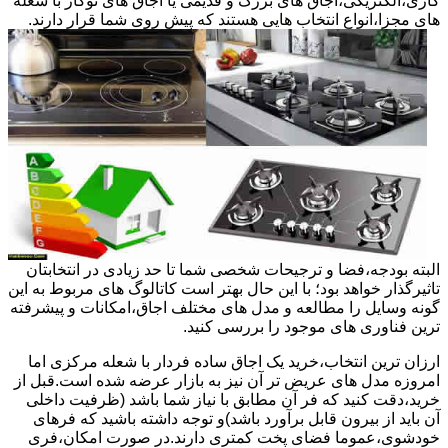
گازی،الکتریکی،اجاق های بزرگ و قدیمی یا اجاق های توکار با شعله
های مجزا،انواع انتخاب هایی هستند که پیش روی شما قرار دارند.
البته بودجه،فضا و ترجیحات شخصی شما تا حد زیادی در انتخابتان
تاثیرگذار خواهد بود؛ با این حال بهتر است کاتالوگ های مربوط به این
گونه وسایل را مطالعه و مدل های مختلف اجاق،امکانات و پیشرفته
ترین فناوری های موجود را بررسی کنید.
ارزان ترین انتخاب،خرید یک اجاق ساده فردار با شعله مرکزی اما
امروزه مدل های عریض تر آن نیز به بازار عرضه شده است.قبل از
خرید،دقت کنید که فر آن مطابق با نیاز شما باشد (ظرفیت داخلی
آن باید از بیرون قابل برآورد باشد)و توجه داشته باشید که فرهای
خودشوی،عموما فضای پخت کمتری دارند.در صورت امکان،فری