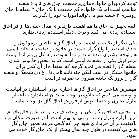
توجه کرد.برای خانواده های پرجمعیت اجاق های ۵ یا ۶ شعله
مناسب است اما یک خانواده کم جمعیت با یک اجاق ۴ شعله یا اجاق
رومیزی ۲ شعله هم می تواند امورات خود را بگذراند.
البته تجهیزات اجاق ها هم اهمیت دارد.برای مثال خیلی ها از فر اجاق
استفاده زیادی می کنند و برخی دیگر استفاده زیادی ندارند.
یکی دیگر از نکات پر اهمیت در اجاق گاز ها داشتن ترموکوبل و
فندک است.در انواع گران قیمت تر علاوه بر کیفیت به نکات ایمنی
هم توجه بیشتری شده است و تنها تفاوت در شکل زیباتر آنها نیست
ترموکوبل یکی از قطعات ایمنی است که به محض خاموش شدن
شعله گاز را قطع می نماید گرچه که استفاده از آن کمی برای
خانمها مشکل تر است لیکن چند ثانیه تامل تا داغ دن شمعک و شعله
گاز از بروز یک حادثه مقرون به صرفه تر است.
مهمترین شاخص در اجاق گاز ها اجباری بودن استاندارد در آنهاست
و توصیه می کنیم که علاوه بر توجه به نشان استاندارد به اعتبار
مارک تجاری و خدمات پس از فروش اجاق گاز نیز توجه نمایید.
از آنجایی که اجاق گاز یکی از پرمصرف ترین و در عین حال بادوام
ترین لوازم منزل به شمار می آید،بهتر است تا در صورت امکان نوع
باکیفیت تر آن خریداری شود چرا که گاهی هزینه تعمیر اجاق گاز
های بی کیفیت در طول چند سال بیشتر از یک اجاق گاز خوب می
شود.