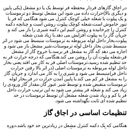
در اجاق گازهای فردار محفظه فر توسط یک یا دو مشعل (یکی پایین
و دیگری بالا)حرارت داده می شود این مشعل توسط دو ترموستات
و یک پیلوت با شعله خیلی کوچک کنترل می شود هنگامی که فر یا
تنور خاموش است،شعله کوچک پیلوت روشن است و چنانچه دکمه
کنترل را چرخانیده و روشن کنیم این دکمه شیری را باز می کند و
جریان گاز را به پیلوت افزایش می دهد.با زیاد شدن شعله
پیلوت،بخار داخل لوله مربوطه به ترموستات منبسط می شود در اثر
منبسط شدن بخار داخل لوله ترموستات،شیر مشعل باز می شود و
اجازه می دهد که گاز به مشعل فر برسد،با خروج گاز از مشعل
فر،شعله پیلوت آن را روشن می کند.هنگامی که درجه حرارت فر به
حد تنظیم شده رسید،ترموستات اصلی فر به کار می افتد یعنی بخار
داخل لوله مربوطه به ترموستات اصلی (در اثر بالا رفتن حرارت
داخل فر)منبسط می شود و شیری را به کار می اندازد و جریان گاز
را به مشعل فر کم می کند.با پایین آمدن حرارت در فر،بخار لوله
ترموستات منقبض شده و توسط شیر عبور گاز،مقدار گاز ورودی را
زیاد می کند و شعله فر بیشتر می شود به این ترتیب حرارت داخل
فر با کم و زیاد شدن شعله مشعل آن توسط ترموستات در حد
تنظیم شده ای ثابت نگهداشته می شود.
تنظیمات اساسی در اجاق گاز
هنگامی که یک دکمه کنترل مشعل در زیادترین حد خود باشد،دوره