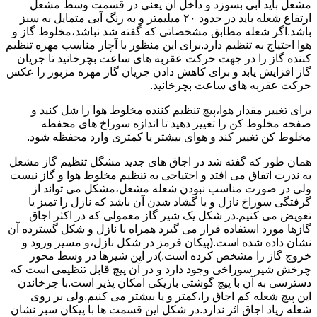
مشعل باید آبی بسوزد و داخل آن یعنی در قسمت وسط مشعل
ارتفاع شعله باید در حدود ۲۰ میلیمتر و به رنگ آبی متمایل به سبز
باشد.اگر شعله مطابق مشخصاتی که گفته شد نباشد،مخلوط گاز و
هوا احتیاج به تنظیم دارد.برای این منظور با آچار مناسب مهره تنظیم
کننده گاز را در جهت حرکت عقربه های ساعت بچرخانید تا جریان
گاز افزایش یابد و برای کاهش دادن جریان گاز مهره مزبور را عکس
حرکت عقربه های ساعت بچرخانید.
برای تغییر مقدار هوا،پیچ تنظیم کننده مخلوط هوا را شل کنید و
صفحه مخلوط کن را تغییر دهید تا اندازه سوراخ های محفظه
مخلوط کن تغییر کند و هوای بیشتر یا کمتری وارد محفظه شود.
همان طور که گفته شد در اجاق های جدید مشگل تنظیم گاز مشعل
به ندرت اتفاق می افتد و احتیاجی به تنظیم مخلوط هوا و گاز نیست
ولی در صورت مناسب نبودن شعله مشعل،مشکل می تواند از
گرفتگی سوراخ نازل و یا گشاد شدن آن باشد که نازل را تمیز یا
تعویض می کنیم.در شکل یک شیر گاز معمولی که در اکثر اجاق
گازها مورد استفاده قرار می گیرد همراه با نازل و شکل گسترده آن
نشان داده شده است.(پیکان قرمز در شکل نازل،و مسیر ورود و
خروج گاز را مشخص کرده است.)در این شیرها در وسط محور
چرخش شیر سوراخی وجود دارد و در آن پیچ قابل تنظیمی است که
دسترسی به آن با پیچ گوشتی باریکی امکان پذیر است.با چرخاندن
این پیچ شعله کم اجاق را،کمتر و یا بیشتر می کنیم.ولی بر روی
شعله زیاد اجاق اثر ندارد.در شکل این قسمت ها با پیکان سبز نشان