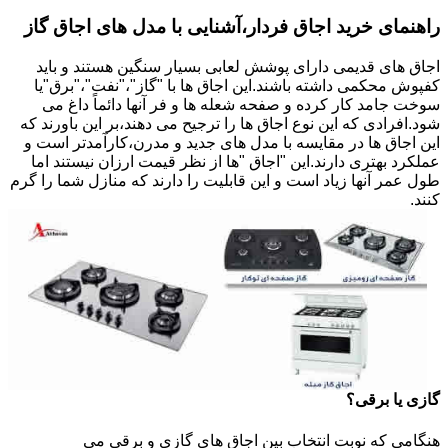
راهنمای خرید اجاق فردار،آشنایی با مدل های اجاق گاز
اجاق های قدیمی دارای پوشش لعابی بسیار سنگین هستند و باید
کفپوش محکمی داشته باشند.این اجاق ها با "گاز"،"نفت"،"برق"یا
سوخت جامد کار کرده و صفحه شعله ها و فر آنها دائماً داغ می
شود.افرادی که این نوع اجاق ها را ترجیح می دهند،بر این باورند که
این اجاق ها در مقایسه با مدل های جدید و مدرن،کارآمدتر است و
عملکرد بهتری دارند.این "اجاق "ها از نظر قیمت ارزان نیستند اما
طول عمر آنها زیاد است و این قابلیت را دارند که منازل شما را گرم
کنند.
گازی یا برقی؟
هنگامی که نوبت انتخاب بین اجاق های گازی و برقی می