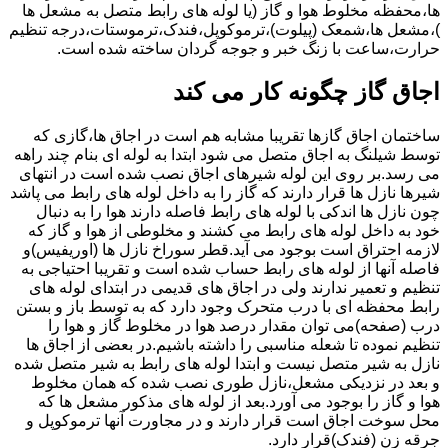
ها،محفظه مخلوط هوا و گاز (یا لوله های رابط متصل به مشعل ها
)،مشعل ها،شمعک (پیلوت)،ترموکوپل،فندک،ترموستات،درجه تنظیم
حرارت،ساعت با زنگ خبر و جوجه گردان ساخته شده است.
اجاق گاز چگونه کار می کند
ساختمان اجاق گازها تقریبا مشابه هم است در اجاق ها،گازی که
توسط شیلنگ به اجاق متصل می شود ابتدا به لوله ای بنام چند راهه
می رسد.بر روی این لوله شیرهای اجاق نصب شده است در انتهای
شیرها نازل ها قرار دارند که گاز را به داخل لوله های رابط می پاشد
چون نازل ها اندکی با لوله های رابط فاصله دارند هوا را به دنبال
خود به داخل لوله های رابط می کشند و مخلوطی از هوا و گاز که
لازمه احتراق است بوجود می آید.قطر سوراخ نازل ها (اوریفیس)و
فاصله آنها از لوله های رابط حساب شده است و تقریبا احتیاجی به
تنظیم و تعمیر ندارند ولی در اجاق های قدیمی در ابتدای لوله های
رابط محفظه ای با درب متحرک وجود دارد که به توسط باز و بستن
درب (صفحه)می توان مقدار درصد هوا در مخلوط گاز و هوا را
تنظیم نموده تا شعله مناسبی را داشته باشیم.در بعضی از اجاق ها
نازل به شیر متصل نیست و ابتدا لوله های رابط به شیر متصل شده
و بعد در نزدیکی مشعل،نازل طوری نصب شده که همان مخلوط
هوا و گاز را بوجود می آورد.بعد از لوله های مذکور مشعل ها که
محل سوخت اجاق است قرار دارند و در مجاورت آنها ترموکوپل و
جرقه زن (فندک)قرار دارد.