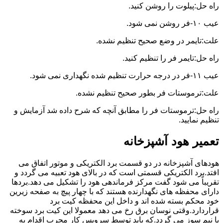
راه حل:پیلوت را روشن کنید.
عیب ۱۰-فر روشن نمی شود.
علت:تایمر در وضع صحیح تنظیم نشده.
راه حل:تایمر فر را تنظیم کنید.
عیب ۱۱-فر در درجه حرارت تنظیم شده نگهداری نمی شود.
علت:ترموستات فر بطور صحیح تنظیم نشده.
راه حل:ترموستات فر را مطابق آنچه که شرح داده شد آزمایش و
تنظیم نمایید.
تعمیر هود آشپزخانه
هودهای آشپزخانه در دو قسمت برد الکتریکی و موتور اتفاق می
افتد.برد الکتریکی قسمتی است که در بالای هود تعبیه می گردد و
تقریباً می شود گفت مرکز فرماندهی هود را تشکیل می دهد.بردها
دارای محفظه های نگهدارنده هستند که با چهار پیچ به صفحه زیرین
خود محکم بسته شده اند و داخل این محفظه کیت برد
قراردارد.وقتی نوسان برق رخ می دهد معمولا این کیت برد سوخته
یا نیم سوز می گردد.که باید توسط سرویس کار مجرب اقدام به