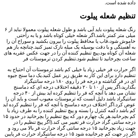
داده شده است.
تنظیم شعله پیلوت
رنگ شعله پیلوت باید آبی باشد و طول شعله پیلوت معمولا نباید از ۶
میلی متر کمتر باشد.اگر شعله خیلی کوتاه باشد و یا به راحتی
خاموش شود،قاب یا محافظ پیلوت را بیرون بکشید و سوراخ آن را
به آهستگی و با دقت بوسیله یک میله نازک تمیز کنید.چنانچه باز هم
شعله آن کوتاه بود،پیچ تنظیم کننده آن را در جهت عکس عقربه های
ساعت بچرخانید تا تنظیم شود.تنظیم کردن ترموستات فر
اگر حرارت فر خیلی زیاد یا خیلی کم باشد ترموستات آن احتیاج به
تنظیم دارد برای این کار به طریق زیر عمل کنید.یک دما سنج جیوه
ای در فر گذاشته و درجه فر را روی ۱۸۰ درجه سانتیگراد
بگذارید،اگر پس از ۱۰ تا ۲۰ دقیقه اختلاف درجه ای که دماسنج
نشان می دهد با آنچه که فر را تنظیم کرده اید بیش از ۴۰ درجه
سانتیگراد باشد دلیل آنست که ترموستات معیوب است و باید آن را
عوض کرد.اگر اختلاف درجه دماسنج با آنچه که فر را تنظیم کرده اید
کم باشد دکمه کنترل را بسته و پیچ تنظیم کننده را به طرف زیاد یا
کم بچرخانید.هر یک چهارم دور که پیچ تنظیم را بچرخانید در حدود ۱۵
درجه سانتی گراد حرارت فر تغییر می کند.(اگر پیچ تنظیم را در
جهت زیاد بچرخانید ۱۵ درجه سانتی گراد حرارت فر بالا می رود و
اگر در جهت کم چرخانیده شود ۱۵ درجه سانتیگراد حرارت فر پایین