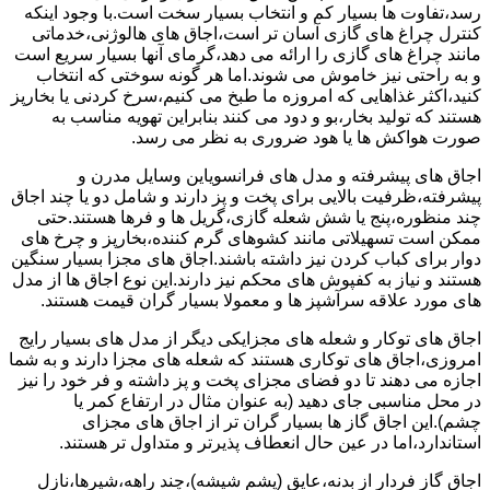
رسد،تفاوت ها بسیار کم و انتخاب بسیار سخت است.با وجود اینکه
کنترل چراغ های گازی آسان تر است،اجاق های هالوژنی،خدماتی
مانند چراغ های گازی را ارائه می دهد،گرمای آنها بسیار سریع است
و به راحتی نیز خاموش می شوند.اما هر گونه سوختی که انتخاب
کنید،اکثر غذاهایی که امروزه ما طبخ می کنیم،سرخ کردنی یا بخارپز
هستند که تولید بخار،بو و دود می کنند بنابراین تهویه مناسب به
صورت هواکش ها یا هود ضروری به نظر می رسد.
اجاق های پیشرفته و مدل های فرانسویاین وسایل مدرن و
پیشرفته،ظرفیت بالایی برای پخت و پز دارند و شامل دو یا چند اجاق
چند منظوره،پنج یا شش شعله گازی،گریل ها و فرها هستند.حتی
ممکن است تسهیلاتی مانند کشوهای گرم کننده،بخارپز و چرخ های
دوار برای کباب کردن نیز داشته باشند.اجاق های مجزا بسیار سنگین
هستند و نیاز به کفپوش های محکم نیز دارند.این نوع اجاق ها از مدل
های مورد علاقه سرآشپز ها و معمولا بسیار گران قیمت هستند.
اجاق های توکار و شعله های مجزایکی دیگر از مدل های بسیار رایج
امروزی،اجاق های توکاری هستند که شعله های مجزا دارند و به شما
اجازه می دهند تا دو فضای مجزای پخت و پز داشته و فر خود را نیز
در محل مناسبی جای دهید (به عنوان مثال در ارتفاع کمر یا
چشم).این اجاق گاز ها بسیار گران تر از اجاق های مجزای
استاندارد،اما در عین حال انعطاف پذیرتر و متداول تر هستند.
اجاق گاز فردار از بدنه،عایق (پشم شیشه)،چند راهه،شیرها،نازل