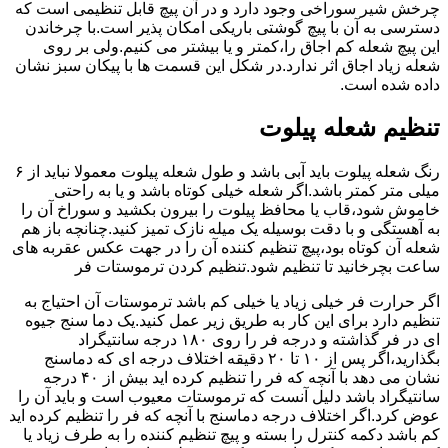
چرخش شیر سوراخی وجود دارد و در آن پیچ قابل تنظیمی است که
دسترسی به آن با پیچ گوشتی باریکی امکان پذیر است.با چرخاندن
این پیچ شعله کم اجاق را،کمتر و یا بیشتر می کنیم.ولی بر روی
شعله زیاد اجاق اثر ندارد.در شکل این قسمت ها با پیکان سبز نشان
داده شده است.
تنظیم شعله پیلوت
رنگ شعله پیلوت باید آبی باشد و طول شعله پیلوت معمولا نباید از ۶
میلی متر کمتر باشد.اگر شعله خیلی کوتاه باشد و یا به راحتی
خاموش شود،قاب یا محافظ پیلوت را بیرون بکشید و سوراخ آن را
به آهستگی و با دقت بوسیله یک میله نازک تمیز کنید.چنانچه باز هم
شعله آن کوتاه بود،پیچ تنظیم کننده آن را در جهت عکس عقربه های
ساعت بچرخانید تا تنظیم شود.تنظیم کردن ترموستات فر
اگر حرارت فر خیلی زیاد یا خیلی کم باشد ترموستات آن احتیاج به
تنظیم دارد برای این کار به طریق زیر عمل کنید.یک دما سنج جیوه
ای در فر گذاشته و درجه فر را روی ۱۸۰ درجه سانتیگراد
بگذارید،اگر پس از ۱۰ تا ۲۰ دقیقه اختلاف درجه ای که دماسنج
نشان می دهد با آنچه که فر را تنظیم کرده اید بیش از ۴۰ درجه
سانتیگراد باشد دلیل آنست که ترموستات معیوب است و باید آن را
عوض کرد.اگر اختلاف درجه دماسنج با آنچه که فر را تنظیم کرده اید
کم باشد دکمه کنترل را بسته و پیچ تنظیم کننده را به طرف زیاد یا