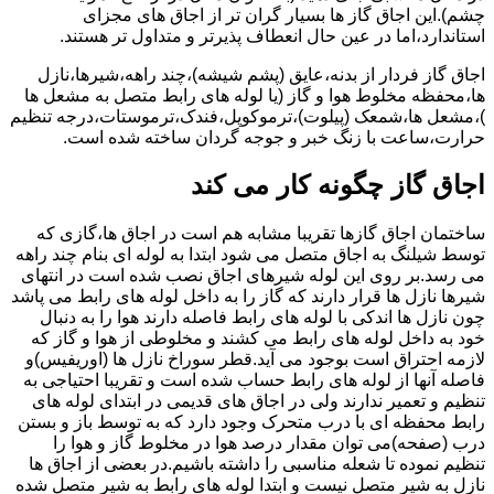
چشم).این اجاق گاز ها بسیار گران تر از اجاق های مجزای
استاندارد،اما در عین حال انعطاف پذیرتر و متداول تر هستند.
اجاق گاز فردار از بدنه،عایق (پشم شیشه)،چند راهه،شیرها،نازل
ها،محفظه مخلوط هوا و گاز (یا لوله های رابط متصل به مشعل ها
)،مشعل ها،شمعک (پیلوت)،ترموکوپل،فندک،ترموستات،درجه تنظیم
حرارت،ساعت با زنگ خبر و جوجه گردان ساخته شده است.
اجاق گاز چگونه کار می کند
ساختمان اجاق گازها تقریبا مشابه هم است در اجاق ها،گازی که
توسط شیلنگ به اجاق متصل می شود ابتدا به لوله ای بنام چند راهه
می رسد.بر روی این لوله شیرهای اجاق نصب شده است در انتهای
شیرها نازل ها قرار دارند که گاز را به داخل لوله های رابط می پاشد
چون نازل ها اندکی با لوله های رابط فاصله دارند هوا را به دنبال
خود به داخل لوله های رابط می کشند و مخلوطی از هوا و گاز که
لازمه احتراق است بوجود می آید.قطر سوراخ نازل ها (اوریفیس)و
فاصله آنها از لوله های رابط حساب شده است و تقریبا احتیاجی به
تنظیم و تعمیر ندارند ولی در اجاق های قدیمی در ابتدای لوله های
رابط محفظه ای با درب متحرک وجود دارد که به توسط باز و بستن
درب (صفحه)می توان مقدار درصد هوا در مخلوط گاز و هوا را
تنظیم نموده تا شعله مناسبی را داشته باشیم.در بعضی از اجاق ها
نازل به شیر متصل نیست و ابتدا لوله های رابط به شیر متصل شده