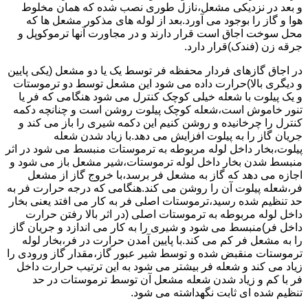
و بعد در نزدیکی مشعل،نازل طوری نصب شده که همان مخلوط
هوا و گاز را بوجود می آورد.بعد از لوله های مذکور مشعل ها که
محل سوخت اجاق است قرار دارند و در مجاورت آنها ترموکوپل و
جرقه زن (فندک)قرار دارد.
در اجاق گازهای فردار محفظه فر توسط یک یا دو مشعل (یکی پایین
و دیگری بالا)حرارت داده می شود این مشعل توسط دو ترموستات
و یک پیلوت با شعله خیلی کوچک کنترل می شود هنگامی که فر یا
تنور خاموش است،شعله کوچک پیلوت روشن است و چنانچه دکمه
کنترل را چرخانیده و روشن کنیم این دکمه شیری را باز می کند و
جریان گاز را به پیلوت افزایش می دهد.با زیاد شدن شعله
پیلوت،بخار داخل لوله مربوطه به ترموستات منبسط می شود در اثر
منبسط شدن بخار داخل لوله ترموستات،شیر مشعل باز می شود و
اجازه می دهد که گاز به مشعل فر برسد،با خروج گاز از مشعل
فر،شعله پیلوت آن را روشن می کند.هنگامی که درجه حرارت فر به
حد تنظیم شده رسید،ترموستات اصلی فر به کار می افتد یعنی بخار
داخل لوله مربوطه به ترموستات اصلی (در اثر بالا رفتن حرارت
داخل فر)منبسط می شود و شیری را به کار می اندازد و جریان گاز
را به مشعل فر کم می کند.با پایین آمدن حرارت در فر،بخار لوله
ترموستات منقبض شده و توسط شیر عبور گاز،مقدار گاز ورودی را
زیاد می کند و شعله فر بیشتر می شود به این ترتیب حرارت داخل
فر با کم و زیاد شدن شعله مشعل آن توسط ترموستات در حد
تنظیم شده ای ثابت نگهداشته می شود.