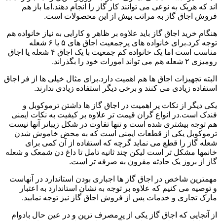
اند که هریک به نوعی می توانند کار گاز را انجام دهند.اما باز هم
فروش اجاق گاز به مراتب بیش از این محصولات است.
هنگام خرید اجاق گاز باید علاوه بر ظاهر و کارایی به نیاز خانواده هم
توجه کرد.برای خانواده های پرجمعیت اجاق های ۵ یا ۶ شعله
مناسب است اما یک خانواده کم جمعیت با یک اجاق ۴ شعله یا اجاق
رومیزی ۲ شعله هم می تواند امورات خود را بگذراند.
البته تجهیزات اجاق ها هم اهمیت دارد.برای مثال خیلی ها از فر اجاق
استفاده زیادی می کنند و برخی دیگر استفاده زیادی ندارند.
یکی دیگر از نکات پر اهمیت در اجاق گاز ها داشتن ترموکوبل و
فندک است.در انواع گران قیمت تر علاوه بر کیفیت به نکات ایمنی
هم توجه بیشتری شده است و تنها تفاوت در شکل زیباتر آنها نیست
ترموکوبل یکی از قطعات ایمنی است که به محض خاموش شدن
شعله گاز را قطع می نماید گرچه که استفاده از آن کمی برای
خانمها مشکل تر است لیکن چند ثانیه تامل تا داغ دن شمعک و شعله
گاز از بروز یک حادثه مقرون به صرفه تر است.
مهمترین شاخص در اجاق گاز ها اجباری بودن استاندارد در آنهاست
و توصیه می کنیم که علاوه بر توجه به نشان استاندارد به اعتبار
مارک تجاری و خدمات پس از فروش اجاق گاز نیز توجه نمایید.
از آنجایی که اجاق گاز یکی از پرمصرف ترین و در عین حال بادوام