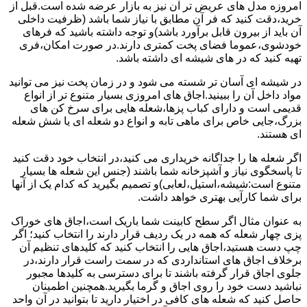
امروزه مدل های عریض تر آن نیز به بازار عرضه شده است.قبل از
خرید،دقت کنید که فر آن مطابق با نیاز شما باشد (ظرفیت داخلی
آن باید از بیرون قابل برآورد باشد)و توجه داشته باشید که فرهای
خودشوی،عموما فضای پخت کمتری دارند.در صورت امکان،فری
تهیه کنید که در های شیشه ای داشته باشد.
در شیشه ای آسان تر شسته می شود و در زمان پخت نیز می توانید
مواد داخل آن را ببینید.اجاق های امروزی بسیار متنوع تر از انواع
قدیمی است و دارای کباب پزها،شعله هایی برای سرخ کن های
بزرگ،جایی خاص برای ماهی تابه و انواع دو شعله ای یا شش شعله
ای هستند.
اگر شعله ها را جداگانه خریداری می کنید،در انتخاب خود دقت کنید
تا پاسخگوی نیاز و آشپزخانه شما باشند (جنس این شعله ها بسیار
متنوع است:شیشه،استیل،لعابی)و تصمیم بگیرید که کدام یک از آنها
برای شما کارآیی بهتری خواهد داشت.
به عنوان مثال اگر سطح کابینت شما باریک است،اجاق های خوراک
پزی چهار شعله که همه در یک ردیف قرار دارند را انتخاب کنید؛ اگر
چپ دست هستید،اجاق هایی را انتخاب کنید که کلیدهای تنظیم آن
برخلاف اجاق های استانداردی که در سمت راست قرار دارند،در
جلوی اجاق قرار گرفته باشند تا برای دسترسی به کلیدها مجبور
نباشید دست خود را روی اجاق و گرما بگیرید.همچنین اطمینان
حاصل کنید که شعله های کافی در اختیار دارید تا بتوانید در آن واحد