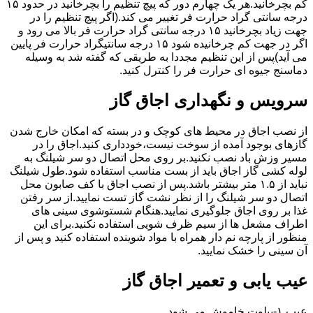
کم بچرخانید.هر یک چهارم دور که پیچ تنظیم را بچرخانید در حدود ۱۵
درجه سانتی گراد حرارت فر تغییر می کند.(اگر پیچ تنظیم را در
جهت زیاد بچرخانید ۱۵ درجه سانتی گراد حرارت فر بالا می رود و
اگر در جهت کم چرخانیده شود ۱۵ درجه سانتیگراد حرارت فر پایین
می آید)پس از این تنظیم مجددا به طریقی که گفته شد به وسیله
دماسنج جیوه ای حرارت فر را کنترل کنید.
سرویس و نگهداری اجاق گاز
از نصب اجاق در محیط های کوچک و در بسته که امکان خارج شدن
گازهای بوجود آمده از سوخت نیست،خودداری کنید.اجاق را در
مسیر وزش باد نصب نکنید.بر روی محل اتصال دو سر شیلنگ به
لوله کشی گاز اجاق باید از بست مناسب استفاده شود.طول شیلنگ
نباید از ۱.۵ متر بیشتر باشد.پس از نصب اجاق با کف صابون محل
اتصال دو سر شیلنگ را از نظر نشت گاز تست نمایید.از سر رفتن
غذا بر روی اجاق جلوگیری نمایید.هنگام شستوشوی سینی های
اطراف مشعل ها از سیم ظرف شویی استفاده نکنید.برای این
منظور از پارچه نم دار همراه با مواد شوینده استفاده کنید و پس از
آن سینی را خشک نمایید.
عیب یابی و تعمیر اجاق گاز
عیب ۱-پیلوت خاموش می شود.