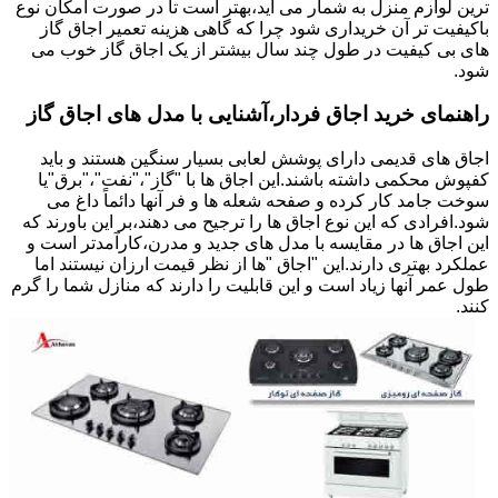
ترین لوازم منزل به شمار می آید،بهتر است تا در صورت امکان نوع
باکیفیت تر آن خریداری شود چرا که گاهی هزینه تعمیر اجاق گاز
های بی کیفیت در طول چند سال بیشتر از یک اجاق گاز خوب می
شود.
راهنمای خرید اجاق فردار،آشنایی با مدل های اجاق گاز
اجاق های قدیمی دارای پوشش لعابی بسیار سنگین هستند و باید
کفپوش محکمی داشته باشند.این اجاق ها با "گاز"،"نفت"،"برق"یا
سوخت جامد کار کرده و صفحه شعله ها و فر آنها دائماً داغ می
شود.افرادی که این نوع اجاق ها را ترجیح می دهند،بر این باورند که
این اجاق ها در مقایسه با مدل های جدید و مدرن،کارآمدتر است و
عملکرد بهتری دارند.این "اجاق "ها از نظر قیمت ارزان نیستند اما
طول عمر آنها زیاد است و این قابلیت را دارند که منازل شما را گرم
کنند.