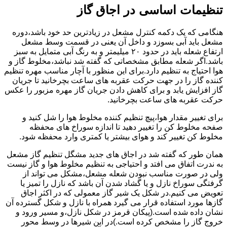
تنظیمات اساسی در اجاق گاز
هنگامی که یک دکمه کنترل مشعل در زیادترین حد خود باشد،دوره
مشعل باید آبی بسوزد و داخل آن یعنی در قسمت وسط مشعل
ارتفاع شعله باید در حدود ۲۰ میلیمتر و به رنگ آبی متمایل به سبز
باشد.اگر شعله مطابق مشخصاتی که گفته شد نباشد،مخلوط گاز و
هوا احتیاج به تنظیم دارد.برای این منظور با آچار مناسب مهره تنظیم
کننده گاز را در جهت حرکت عقربه های ساعت بچرخانید تا جریان
گاز افزایش یابد و برای کاهش دادن جریان گاز مهره مزبور را عکس
حرکت عقربه های ساعت بچرخانید.
برای تغییر مقدار هوا،پیچ تنظیم کننده مخلوط هوا را شل کنید و
صفحه مخلوط کن را تغییر دهید تا اندازه سوراخ های محفظه
مخلوط کن تغییر کند و هوای بیشتر یا کمتری وارد محفظه شود.
همان طور که گفته شد در اجاق های جدید مشگل تنظیم گاز مشعل
به ندرت اتفاق می افتد و احتیاجی به تنظیم مخلوط هوا و گاز نیست
ولی در صورت مناسب نبودن شعله مشعل،مشکل می تواند از
گرفتگی سوراخ نازل و یا گشاد شدن آن باشد که نازل را تمیز یا
تعویض می کنیم.در شکل یک شیر گاز معمولی که در اکثر اجاق
گازها مورد استفاده قرار می گیرد همراه با نازل و شکل گسترده آن
نشان داده شده است.(پیکان قرمز در شکل نازل،و مسیر ورود و
خروج گاز را مشخص کرده است.)در این شیرها در وسط محور