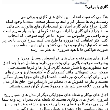
گازی یا برقی؟
هنگامی که نوبت انتخاب بین اجاق های گازی و برقی می
رسد،تفاوت ها بسیار کم و انتخاب بسیار سخت است.با وجود اینکه
کنترل چراغ های گازی آسان تر است،اجاق های هالوژنی،خدماتی
مانند چراغ های گازی را ارائه می دهد،گرمای آنها بسیار سریع است
و به راحتی نیز خاموش می شوند.اما هر گونه سوختی که انتخاب
کنید،اکثر غذاهایی که امروزه ما طبخ می کنیم،سرخ کردنی یا بخارپز
هستند که تولید بخار،بو و دود می کنند بنابراین تهویه مناسب به
صورت هواکش ها یا هود ضروری به نظر می رسد.
اجاق های پیشرفته و مدل های فرانسویاین وسایل مدرن و
پیشرفته،ظرفیت بالایی برای پخت و پز دارند و شامل دو یا چند اجاق
چند منظوره،پنج یا شش شعله گازی،گریل ها و فرها هستند.حتی
ممکن است تسهیلاتی مانند کشوهای گرم کننده،بخارپز و چرخ های
دوار برای کباب کردن نیز داشته باشند.اجاق های مجزا بسیار سنگین
هستند و نیاز به کفپوش های محکم نیز دارند.این نوع اجاق ها از مدل
های مورد علاقه سرآشپز ها و معمولا بسیار گران قیمت هستند.
اجاق های توکار و شعله های مجزایکی دیگر از مدل های بسیار رایج
امروزی،اجاق های توکاری هستند که شعله های مجزا دارند و به شما
اجازه می دهند تا دو فضای مجزای پخت و پز داشته و فر خود را نیز
در محل مناسبی جای دهید (به عنوان مثال در ارتفاع کمر یا