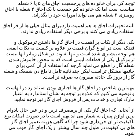
توجه کرد.برای خانواده های پرجمعیت اجاق های ۵ یا ۶ شعله
مناسب است اما یک خانواده کم جمعیت با یک اجاق ۴ شعله یا اجاق
رومیزی ۲ شعله هم می تواند امورات خود را بگذراند.
البته تجهیزات اجاق ها هم اهمیت دارد.برای مثال خیلی ها از فر اجاق
استفاده زیادی می کنند و برخی دیگر استفاده زیادی ندارند.
یکی دیگر از نکات پر اهمیت در اجاق گاز ها داشتن ترموکوبل و
فندک است.در انواع گران قیمت تر علاوه بر کیفیت به نکات ایمنی
هم توجه بیشتری شده است و تنها تفاوت در شکل زیباتر آنها نیست
ترموکوبل یکی از قطعات ایمنی است که به محض خاموش شدن
شعله گاز را قطع می نماید گرچه که استفاده از آن کمی برای
خانمها مشکل تر است لیکن چند ثانیه تامل تا داغ دن شمعک و شعله
گاز از بروز یک حادثه مقرون به صرفه تر است.
مهمترین شاخص در اجاق گاز ها اجباری بودن استاندارد در آنهاست
و توصیه می کنیم که علاوه بر توجه به نشان استاندارد به اعتبار
مارک تجاری و خدمات پس از فروش اجاق گاز نیز توجه نمایید.
از آنجایی که اجاق گاز یکی از پرمصرف ترین و در عین حال بادوام
ترین لوازم منزل به شمار می آید،بهتر است تا در صورت امکان نوع
باکیفیت تر آن خریداری شود چرا که گاهی هزینه تعمیر اجاق گاز
های بی کیفیت در طول چند سال بیشتر از یک اجاق گاز خوب می
شود.