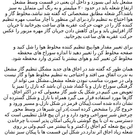
مشعل باید آبی بسوزد و داخل آن یعنی در قسمت وسط مشعل
ارتفاع شعله باید در حدود ۲۰ میلیمتر و به رنگ آبی متمایل به سبز
باشد.اگر شعله مطابق مشخصاتی که گفته شد نباشد،مخلوط گاز و
هوا احتیاج به تنظیم دارد.برای این منظور با آچار مناسب مهره تنظیم
کننده گاز را در جهت حرکت عقربه های ساعت بچرخانید تا جریان
گاز افزایش یابد و برای کاهش دادن جریان گاز مهره مزبور را عکس
حرکت عقربه های ساعت بچرخانید.
برای تغییر مقدار هوا،پیچ تنظیم کننده مخلوط هوا را شل کنید و
صفحه مخلوط کن را تغییر دهید تا اندازه سوراخ های محفظه
مخلوط کن تغییر کند و هوای بیشتر یا کمتری وارد محفظه شود.
همان طور که گفته شد در اجاق های جدید مشگل تنظیم گاز مشعل
به ندرت اتفاق می افتد و احتیاجی به تنظیم مخلوط هوا و گاز نیست
ولی در صورت مناسب نبودن شعله مشعل،مشکل می تواند از
گرفتگی سوراخ نازل و یا گشاد شدن آن باشد که نازل را تمیز یا
تعویض می کنیم.در شکل یک شیر گاز معمولی که در اکثر اجاق
گازها مورد استفاده قرار می گیرد همراه با نازل و شکل گسترده آن
نشان داده شده است.(پیکان قرمز در شکل نازل،و مسیر ورود و
خروج گاز را مشخص کرده است.)در این شیرها در وسط محور
چرخش شیر سوراخی وجود دارد و در آن پیچ قابل تنظیمی است که
دسترسی به آن با پیچ گوشتی باریکی امکان پذیر است.با چرخاندن
این پیچ شعله کم اجاق را،کمتر و یا بیشتر می کنیم.ولی بر روی
شعله زیاد اجاق اثر ندارد.در شکل این قسمت ها با پیکان سبز نشان