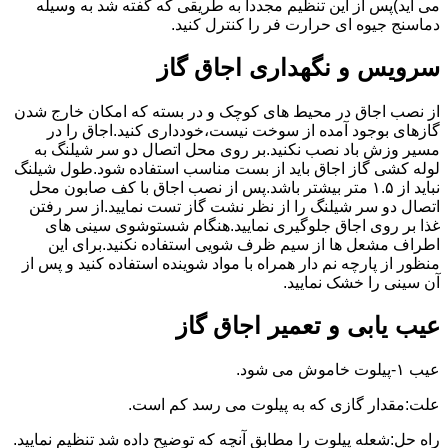
می آید)پس از این تنظیم مجددا به طریقی که گفته شد به وسیله
دماسنج جیوه ای حرارت فر را کنترل کنید.
سرویس و نگهداری اجاق گاز
از نصب اجاق در محیط های کوچک و در بسته که امکان خارج شدن
گازهای بوجود آمده از سوخت نیست،خودداری کنید.اجاق را در
مسیر وزش باد نصب نکنید.بر روی محل اتصال دو سر شیلنگ به
لوله کشی گاز اجاق باید از بست مناسب استفاده شود.طول شیلنگ
نباید از ۱.۵ متر بیشتر باشد.پس از نصب اجاق با کف صابون محل
اتصال دو سر شیلنگ را از نظر نشت گاز تست نمایید.از سر رفتن
غذا بر روی اجاق جلوگیری نمایید.هنگام شستوشوی سینی های
اطراف مشعل ها از سیم ظرف شویی استفاده نکنید.برای این
منظور از پارچه نم دار همراه با مواد شوینده استفاده کنید و پس از
آن سینی را خشک نمایید.
عیب یابی و تعمیر اجاق گاز
عیب ۱-پیلوت خاموش می شود.
علت:مقدار گازی که به پیلوت می رسد کم است.
راه حل:شعله پیلوت را مطابق آنچه که توضیح داده شد تنظیم نمایید.