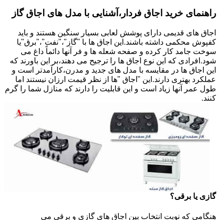
راهنمای خرید اجاق فردار،آشنایی با مدل های اجاق گاز
اجاق های قدیمی دارای پوشش لعابی بسیار سنگین هستند و باید
کفپوش محکمی داشته باشند.این اجاق ها با "گاز"،"نفت"،"برق"یا
سوخت جامد کار کرده و صفحه شعله ها و فر آنها دائماً داغ می
شود.افرادی که این نوع اجاق ها را ترجیح می دهند،بر این باورند که
این اجاق ها در مقایسه با مدل های جدید و مدرن،کارآمدتر است و
عملکرد بهتری دارند.این "اجاق "ها از نظر قیمت ارزان نیستند اما
طول عمر آنها زیاد است و این قابلیت را دارند که منازل شما را گرم
کنند.
گازی یا برقی؟
هنگامی که نوبت انتخاب بین اجاق های گازی و برقی می