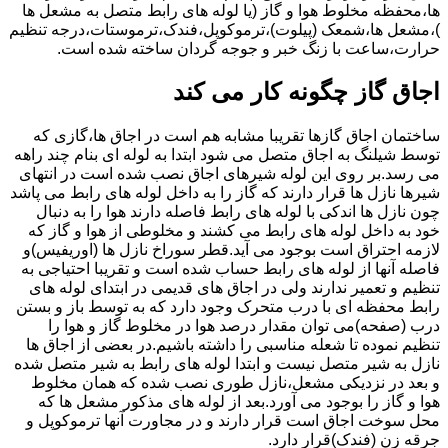
ها،محفظه مخلوط هوا و گاز (یا لوله های رابط متصل به مشعل ها
)،مشعل ها،شمعک (پیلوت)،ترموکوپل،فندک،ترموستات،درجه تنظیم
حرارت،ساعت با زنگ خبر و جوجه گردان ساخته شده است.
اجاق گاز چگونه کار می کند
ساختمان اجاق گازها تقریبا مشابه هم است در اجاق ها،گازی که
توسط شیلنگ به اجاق متصل می شود ابتدا به لوله ای بنام چند راهه
می رسد.بر روی این لوله شیرهای اجاق نصب شده است در انتهای
شیرها نازل ها قرار دارند که گاز را به داخل لوله های رابط می پاشد
چون نازل ها اندکی با لوله های رابط فاصله دارند هوا را به دنبال
خود به داخل لوله های رابط می کشند و مخلوطی از هوا و گاز که
لازمه احتراق است بوجود می آید.قطر سوراخ نازل ها (اوریفیس)و
فاصله آنها از لوله های رابط حساب شده است و تقریبا احتیاجی به
تنظیم و تعمیر ندارند ولی در اجاق های قدیمی در ابتدای لوله های
رابط محفظه ای با درب متحرک وجود دارد که به توسط باز و بستن
درب (صفحه)می توان مقدار درصد هوا در مخلوط گاز و هوا را
تنظیم نموده تا شعله مناسبی را داشته باشیم.در بعضی از اجاق ها
نازل به شیر متصل نیست و ابتدا لوله های رابط به شیر متصل شده
و بعد در نزدیکی مشعل،نازل طوری نصب شده که همان مخلوط
هوا و گاز را بوجود می آورد.بعد از لوله های مذکور مشعل ها که
محل سوخت اجاق است قرار دارند و در مجاورت آنها ترموکوپل و
جرقه زن (فندک)قرار دارد.