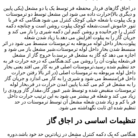
در اجاق گازهای فردار محفظه فر توسط یک یا دو مشعل (یکی پایین
و دیگری بالا)حرارت داده می شود این مشعل توسط دو ترموستات
و یک پیلوت با شعله خیلی کوچک کنترل می شود هنگامی که فر یا
تنور خاموش است،شعله کوچک پیلوت روشن است و چنانچه دکمه
کنترل را چرخانیده و روشن کنیم این دکمه شیری را باز می کند و
جریان گاز را به پیلوت افزایش می دهد.با زیاد شدن شعله
پیلوت،بخار داخل لوله مربوطه به ترموستات منبسط می شود در اثر
منبسط شدن بخار داخل لوله ترموستات،شیر مشعل باز می شود و
اجازه می دهد که گاز به مشعل فر برسد،با خروج گاز از مشعل
فر،شعله پیلوت آن را روشن می کند.هنگامی که درجه حرارت فر به
حد تنظیم شده رسید،ترموستات اصلی فر به کار می افتد یعنی بخار
داخل لوله مربوطه به ترموستات اصلی (در اثر بالا رفتن حرارت
داخل فر)منبسط می شود و شیری را به کار می اندازد و جریان گاز
را به مشعل فر کم می کند.با پایین آمدن حرارت در فر،بخار لوله
ترموستات منقبض شده و توسط شیر عبور گاز،مقدار گاز ورودی را
زیاد می کند و شعله فر بیشتر می شود به این ترتیب حرارت داخل
فر با کم و زیاد شدن شعله مشعل آن توسط ترموستات در حد
تنظیم شده ای ثابت نگهداشته می شود.
تنظیمات اساسی در اجاق گاز
هنگامی که یک دکمه کنترل مشعل در زیادترین حد خود باشد،دوره