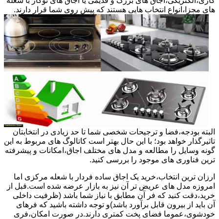
گازی،الکتریکی،اجاق های بزرگ و قدیمی یا اجاق های توکار با شعله
های مجزا،انواع انتخاب هایی هستند که پیش روی شما قرار دارند.
البته بودجه،فضا و ترجیحات شخصی شما تا حد زیادی در انتخابتان
تاثیرگذار خواهد بود؛ با این حال بهتر است کاتالوگ های مربوط به این
گونه وسایل را مطالعه و مدل های مختلف اجاق،امکانات و پیشرفته
ترین فناوری های موجود را بررسی کنید.
ارزان ترین انتخاب،خرید یک اجاق ساده فردار با شعله مرکزی اما
امروزه مدل های عریض تر آن نیز به بازار عرضه شده است.قبل از
خرید،دقت کنید که فر آن مطابق با نیاز شما باشد (ظرفیت داخلی
آن باید از بیرون قابل برآورد باشد)و توجه داشته باشید که فرهای
خودشوی،عموما فضای پخت کمتری دارند.در صورت امکان،فری