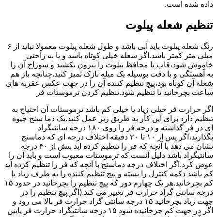
داده شده است.
تنظیم شعله پیلوت
رنگ شعله پیلوت باید آبی باشد و طول شعله پیلوت معمولا نباید از ۶
میلی متر کمتر باشد.اگر شعله خیلی کوتاه باشد و یا به راحتی
خاموش شود،قاب یا محافظ پیلوت را بیرون بکشید و سوراخ آن را
به آهستگی و با دقت بوسیله یک میله نازک تمیز کنید.چنانچه باز هم
شعله آن کوتاه بود،پیچ تنظیم کننده آن را در جهت عکس عقربه های
ساعت بچرخانید تا تنظیم شود.تنظیم کردن ترموستات فر
اگر حرارت فر خیلی زیاد یا خیلی کم باشد ترموستات آن احتیاج به
تنظیم دارد برای این کار به طریق زیر عمل کنید.یک دما سنج جیوه
ای در فر گذاشته و درجه فر را روی ۱۸۰ درجه سانتیگراد
بگذارید،اگر پس از ۱۰ تا ۲۰ دقیقه اختلاف درجه ای که دماسنج
نشان می دهد با آنچه که فر را تنظیم کرده اید بیش از ۴۰ درجه
سانتیگراد باشد دلیل آنست که ترموستات معیوب است و باید آن را
عوض کرد.اگر اختلاف درجه دماسنج با آنچه که فر را تنظیم کرده اید
کم باشد دکمه کنترل را بسته و پیچ تنظیم کننده را به طرف زیاد یا
کم بچرخانید.هر یک چهارم دور که پیچ تنظیم را بچرخانید در حدود ۱۵
درجه سانتی گراد حرارت فر تغییر می کند.(اگر پیچ تنظیم را در
جهت زیاد بچرخانید ۱۵ درجه سانتی گراد حرارت فر بالا می رود و
اگر در جهت کم چرخانیده شود ۱۵ درجه سانتیگراد حرارت فر پایین