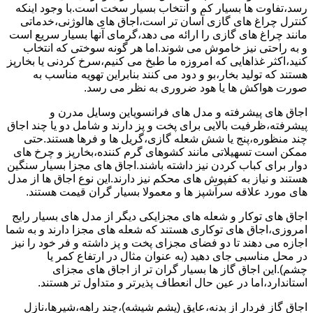
رسد،تفاوت ها بسیار کم و انتخاب بسیار سخت است.با وجود اینکه
کنترل چراغ های گازی آسان تر است،اجاق های هالوژنی،خدماتی
مانند چراغ های گازی را ارائه می دهد،گرمای آنها بسیار سریع است
و به راحتی نیز خاموش می شوند.اما هر گونه سوختی که انتخاب
کنید،اکثر غذاهایی که امروزه ما طبخ می کنیم،سرخ کردنی یا بخارپز
هستند که تولید بخار،بو و دود می کنند بنابراین تهویه مناسب به
صورت هواکش ها یا هود ضروری به نظر می رسد.
اجاق های پیشرفته و مدل های فرانسویاین وسایل مدرن و
پیشرفته،ظرفیت بالایی برای پخت و پز دارند و شامل دو یا چند اجاق
چند منظوره،پنج یا شش شعله گازی،گریل ها و فرها هستند.حتی
ممکن است تسهیلاتی مانند کشوهای گرم کننده،بخارپز و چرخ های
دوار برای کباب کردن نیز داشته باشند.اجاق های مجزا بسیار سنگین
هستند و نیاز به کفپوش های محکم نیز دارند.این نوع اجاق ها از مدل
های مورد علاقه سرآشپز ها و معمولا بسیار گران قیمت هستند.
اجاق های توکار و شعله های مجزایکی دیگر از مدل های بسیار رایج
امروزی،اجاق های توکاری هستند که شعله های مجزا دارند و به شما
اجازه می دهند تا دو فضای مجزای پخت و پز داشته و فر خود را نیز
در محل مناسبی جای دهید (به عنوان مثال در ارتفاع کمر یا
چشم).این اجاق گاز ها بسیار گران تر از اجاق های مجزای
استاندارد،اما در عین حال انعطاف پذیرتر و متداول تر هستند.
اجاق گاز فردار از بدنه،عایق (پشم شیشه)،چند راهه،شیرها،نازل