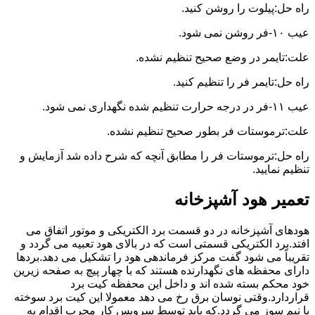
راه حل:پیلوت را روشن کنید.
عیب ۱۰-فر روشن نمی شود.
علت:تایمر در وضع صحیح تنظیم نشده.
راه حل:تایمر فر را تنظیم کنید.
عیب ۱۱-فر در درجه حرارت تنظیم شده نگهداری نمی شود.
علت:ترموستات فر بطور صحیح تنظیم نشده.
راه حل:ترموستات فر را مطابق آنچه که شرح داده شد آزمایش و
تنظیم نمایید.
تعمیر هود آشپزخانه
هودهای آشپزخانه در دو قسمت برد الکتریکی و موتور اتفاق می
افتد.برد الکتریکی قسمتی است که در بالای هود تعبیه می گردد و
تقریباً می شود گفت مرکز فرماندهی هود را تشکیل می دهد.بردها
دارای محفظه های نگهدارنده هستند که با چهار پیچ به صفحه زیرین
خود محکم بسته شده اند و داخل این محفظه کیت برد
قراردارد.وقتی نوسان برق رخ می دهد معمولا این کیت برد سوخته
یا نیم سوز می گردد.که باید توسط سرویس کار مجرب اقدام به