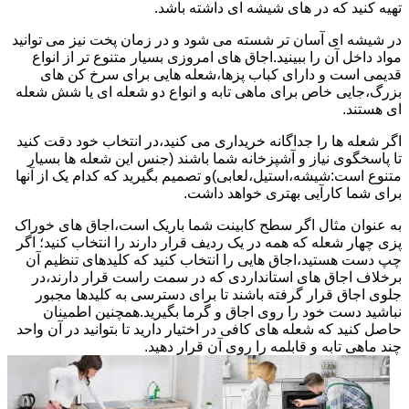
تهیه کنید که در های شیشه ای داشته باشد.
در شیشه ای آسان تر شسته می شود و در زمان پخت نیز می توانید
مواد داخل آن را ببینید.اجاق های امروزی بسیار متنوع تر از انواع
قدیمی است و دارای کباب پزها،شعله هایی برای سرخ کن های
بزرگ،جایی خاص برای ماهی تابه و انواع دو شعله ای یا شش شعله
ای هستند.
اگر شعله ها را جداگانه خریداری می کنید،در انتخاب خود دقت کنید
تا پاسخگوی نیاز و آشپزخانه شما باشند (جنس این شعله ها بسیار
متنوع است:شیشه،استیل،لعابی)و تصمیم بگیرید که کدام یک از آنها
برای شما کارآیی بهتری خواهد داشت.
به عنوان مثال اگر سطح کابینت شما باریک است،اجاق های خوراک
پزی چهار شعله که همه در یک ردیف قرار دارند را انتخاب کنید؛ اگر
چپ دست هستید،اجاق هایی را انتخاب کنید که کلیدهای تنظیم آن
برخلاف اجاق های استانداردی که در سمت راست قرار دارند،در
جلوی اجاق قرار گرفته باشند تا برای دسترسی به کلیدها مجبور
نباشید دست خود را روی اجاق و گرما بگیرید.همچنین اطمینان
حاصل کنید که شعله های کافی در اختیار دارید تا بتوانید در آن واحد
چند ماهی تابه و قابلمه را روی آن قرار دهید.