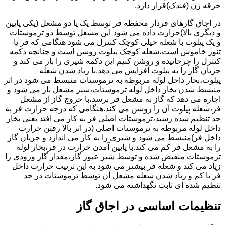
جرقه زن (فندک)قرار دارد.
در اجاق گازهای فردار محفظه فر توسط یک یا دو مشعل (یکی پایین
و دیگری بالا)حرارت داده می شود این مشعل توسط دو ترموستات
و یک پیلوت با شعله خیلی کوچک کنترل می شود هنگامی که فر یا
تنور خاموش است،شعله کوچک پیلوت روشن است و چنانچه دکمه
کنترل را چرخانیده و روشن کنیم این دکمه شیری را باز می کند و
جریان گاز را به پیلوت افزایش می دهد.با زیاد شدن شعله
پیلوت،بخار داخل لوله مربوطه به ترموستات منبسط می شود در اثر
منبسط شدن بخار داخل لوله ترموستات،شیر مشعل باز می شود و
اجازه می دهد که گاز به مشعل فر برسد،با خروج گاز از مشعل
فر،شعله پیلوت آن را روشن می کند.هنگامی که درجه حرارت فر به
حد تنظیم شده رسید،ترموستات اصلی فر به کار می افتد یعنی بخار
داخل لوله مربوطه به ترموستات اصلی (در اثر بالا رفتن حرارت
داخل فر)منبسط می شود و شیری را به کار می اندازد و جریان گاز
را به مشعل فر کم می کند.با پایین آمدن حرارت در فر،بخار لوله
ترموستات منقبض شده و توسط شیر عبور گاز،مقدار گاز ورودی را
زیاد می کند و شعله فر بیشتر می شود به این ترتیب حرارت داخل
فر با کم و زیاد شدن شعله مشعل آن توسط ترموستات در حد
تنظیم شده ای ثابت نگهداشته می شود.
تنظیمات اساسی در اجاق گاز