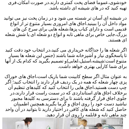
خودشوی،عموما فضای پخت کمتری دارند.در صورت امکان،فری
تهیه کنید که در های شیشه ای داشته باشد.
در شیشه ای آسان تر شسته می شود و در زمان پخت نیز می توانید
مواد داخل آن را ببینید.اجاق های امروزی بسیار متنوع تر از انواع
قدیمی است و دارای کباب پزها،شعله هایی برای سرخ کن های
بزرگ،جایی خاص برای ماهی تابه و انواع دو شعله ای یا شش شعله
ای هستند.
اگر شعله ها را جداگانه خریداری می کنید،در انتخاب خود دقت کنید
تا پاسخگوی نیاز و آشپزخانه شما باشند (جنس این شعله ها بسیار
متنوع است:شیشه،استیل،لعابی)و تصمیم بگیرید که کدام یک از آنها
برای شما کارآیی بهتری خواهد داشت.
به عنوان مثال اگر سطح کابینت شما باریک است،اجاق های خوراک
پزی چهار شعله که همه در یک ردیف قرار دارند را انتخاب کنید؛ اگر
چپ دست هستید،اجاق هایی را انتخاب کنید که کلیدهای تنظیم آن
برخلاف اجاق های استانداردی که در سمت راست قرار دارند،در
جلوی اجاق قرار گرفته باشند تا برای دسترسی به کلیدها مجبور
نباشید دست خود را روی اجاق و گرما بگیرید.همچنین اطمینان
حاصل کنید که شعله های کافی در اختیار دارید تا بتوانید در آن واحد
چند ماهی تابه و قابلمه را روی آن قرار دهید.