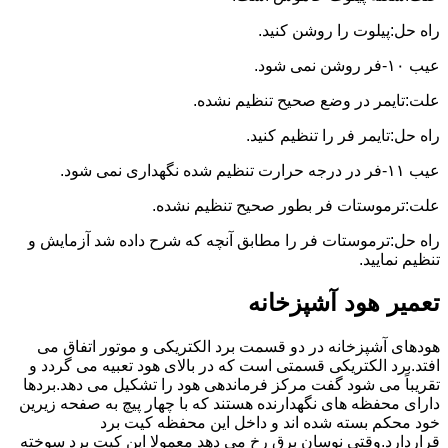
راه حل:پیلوت را روشن کنید.
عیب ۱۰-فر روشن نمی شود.
علت:تایمر در وضع صحیح تنظیم نشده.
راه حل:تایمر فر را تنظیم کنید.
عیب ۱۱-فر در درجه حرارت تنظیم شده نگهداری نمی شود.
علت:ترموستات فر بطور صحیح تنظیم نشده.
راه حل:ترموستات فر را مطابق آنچه که شرح داده شد آزمایش و
تنظیم نمایید.
تعمیر هود آشپزخانه
هودهای آشپزخانه در دو قسمت برد الکتریکی و موتور اتفاق می
افتد.برد الکتریکی قسمتی است که در بالای هود تعبیه می گردد و
تقریباً می شود گفت مرکز فرماندهی هود را تشکیل می دهد.بردها
دارای محفظه های نگهدارنده هستند که با چهار پیچ به صفحه زیرین
خود محکم بسته شده اند و داخل این محفظه کیت برد
قراردارد.وقتی نوسان برق رخ می دهد معمولا این کیت برد سوخته