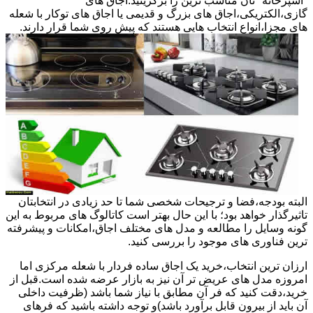
"آشپزخانه "تان مناسب ترین را برگزینید.اجاق های
گازی،الکتریکی،اجاق های بزرگ و قدیمی یا اجاق های توکار با شعله
های مجزا،انواع انتخاب هایی هستند که پیش روی شما قرار دارند.
البته بودجه،فضا و ترجیحات شخصی شما تا حد زیادی در انتخابتان
تاثیرگذار خواهد بود؛ با این حال بهتر است کاتالوگ های مربوط به این
گونه وسایل را مطالعه و مدل های مختلف اجاق،امکانات و پیشرفته
ترین فناوری های موجود را بررسی کنید.
ارزان ترین انتخاب،خرید یک اجاق ساده فردار با شعله مرکزی اما
امروزه مدل های عریض تر آن نیز به بازار عرضه شده است.قبل از
خرید،دقت کنید که فر آن مطابق با نیاز شما باشد (ظرفیت داخلی
آن باید از بیرون قابل برآورد باشد)و توجه داشته باشید که فرهای