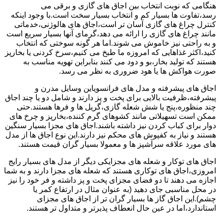
هنگامی که نوبت انتخاب بین اجاق های گازی و برقی می
رسد،تفاوت ها بسیار کم و انتخاب بسیار سخت است.با وجود اینکه
کنترل چراغ های گازی آسان تر است،اجاق های هالوژنی،خدماتی
مانند چراغ های گازی را ارائه می دهد،گرمای آنها بسیار سریع است
و به راحتی نیز خاموش می شوند.اما هر گونه سوختی که انتخاب
کنید،اکثر غذاهایی که امروزه ما طبخ می کنیم،سرخ کردنی یا بخارپز
هستند که تولید بخار،بو و دود می کنند بنابراین تهویه مناسب به
صورت هواکش ها یا هود ضروری به نظر می رسد.
اجاق های پیشرفته و مدل های فرانسویاین وسایل مدرن و
پیشرفته،ظرفیت بالایی برای پخت و پز دارند و شامل دو یا چند اجاق
چند منظوره،پنج یا شش شعله گازی،گریل ها و فرها هستند.حتی
ممکن است تسهیلاتی مانند کشوهای گرم کننده،بخارپز و چرخ های
دوار برای کباب کردن نیز داشته باشند.اجاق های مجزا بسیار سنگین
هستند و نیاز به کفپوش های محکم نیز دارند.این نوع اجاق ها از مدل
های مورد علاقه سرآشپز ها و معمولا بسیار گران قیمت هستند.
اجاق های توکار و شعله های مجزایکی دیگر از مدل های بسیار رایج
امروزی،اجاق های توکاری هستند که شعله های مجزا دارند و به شما
اجازه می دهند تا دو فضای مجزای پخت و پز داشته و فر خود را نیز
در محل مناسبی جای دهید (به عنوان مثال در ارتفاع کمر یا
چشم).این اجاق گاز ها بسیار گران تر از اجاق های مجزای
استاندارد،اما در عین حال انعطاف پذیرتر و متداول تر هستند.