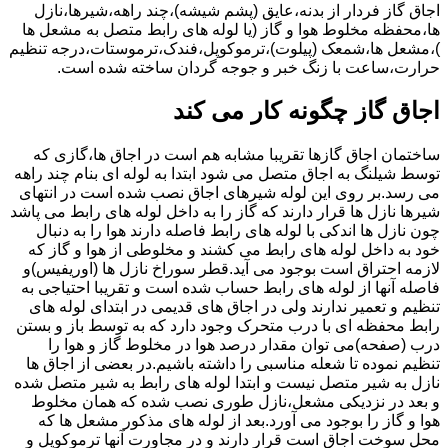
اجاق گاز فردار از بدنه،عایق (پشم شیشه)،چند راهه،شیرها،نازل
ها،محفظه مخلوط هوا و گاز (یا لوله های رابط متصل به مشعل ها
)،مشعل ها،شمعک (پیلوت)،ترموکوپل،فندک،ترموستات،درجه تنظیم
حرارت،ساعت با زنگ خبر و جوجه گردان ساخته شده است.
اجاق گاز چگونه کار می کند
ساختمان اجاق گازها تقریبا مشابه هم است در اجاق ها،گازی که
توسط شیلنگ به اجاق متصل می شود ابتدا به لوله ای بنام چند راهه
می رسد.بر روی این لوله شیرهای اجاق نصب شده است در انتهای
شیرها نازل ها قرار دارند که گاز را به داخل لوله های رابط می پاشد
چون نازل ها اندکی با لوله های رابط فاصله دارند هوا را به دنبال
خود به داخل لوله های رابط می کشند و مخلوطی از هوا و گاز که
لازمه احتراق است بوجود می آید.قطر سوراخ نازل ها (اوریفیس)و
فاصله آنها از لوله های رابط حساب شده است و تقریبا احتیاجی به
تنظیم و تعمیر ندارند ولی در اجاق های قدیمی در ابتدای لوله های
رابط محفظه ای با درب متحرک وجود دارد که به توسط باز و بستن
درب (صفحه)می توان مقدار درصد هوا در مخلوط گاز و هوا را
تنظیم نموده تا شعله مناسبی را داشته باشیم.در بعضی از اجاق ها
نازل به شیر متصل نیست و ابتدا لوله های رابط به شیر متصل شده
و بعد در نزدیکی مشعل،نازل طوری نصب شده که همان مخلوط
هوا و گاز را بوجود می آورد.بعد از لوله های مذکور مشعل ها که
محل سوخت اجاق است قرار دارند و در مجاورت آنها ترموکوپل و