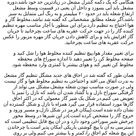
هنگامی که یک دکمه کنترل مشعل در زیادترین حد خود باشد،دوره
مشعل باید آبی بسوزد و داخل آن یعنی در قسمت وسط مشعل
ارتفاع شعله باید در حدود ۲۰ میلیمتر و به رنگ آبی متمایل به سبز
باشد.اگر شعله مطابق مشخصاتی که گفته شد نباشد،مخلوط گاز و
هوا احتیاج به تنظیم دارد.برای این منظور با آچار مناسب مهره تنظیم
کننده گاز را در جهت حرکت عقربه های ساعت بچرخانید تا جریان
گاز افزایش یابد و برای کاهش دادن جریان گاز مهره مزبور را عکس
حرکت عقربه های ساعت بچرخانید.
برای تغییر مقدار هوا،پیچ تنظیم کننده مخلوط هوا را شل کنید و
صفحه مخلوط کن را تغییر دهید تا اندازه سوراخ های محفظه
مخلوط کن تغییر کند و هوای بیشتر یا کمتری وارد محفظه شود.
همان طور که گفته شد در اجاق های جدید مشگل تنظیم گاز مشعل
به ندرت اتفاق می افتد و احتیاجی به تنظیم مخلوط هوا و گاز نیست
ولی در صورت مناسب نبودن شعله مشعل،مشکل می تواند از
گرفتگی سوراخ نازل و یا گشاد شدن آن باشد که نازل را تمیز یا
تعویض می کنیم.در شکل یک شیر گاز معمولی که در اکثر اجاق
گازها مورد استفاده قرار می گیرد همراه با نازل و شکل گسترده آن
نشان داده شده است.(پیکان قرمز در شکل نازل،و مسیر ورود و
خروج گاز را مشخص کرده است.)در این شیرها در وسط محور
چرخش شیر سوراخی وجود دارد و در آن پیچ قابل تنظیمی است که
دسترسی به آن با پیچ گوشتی باریکی امکان پذیر است.با چرخاندن
این پیچ شعله کم اجاق را،کمتر و یا بیشتر می کنیم.ولی بر روی