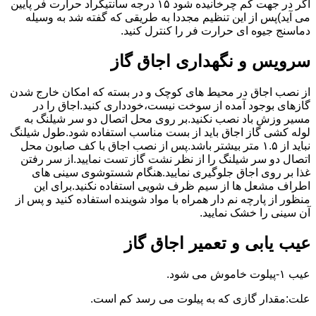
اگر در جهت کم چرخانیده شود ۱۵ درجه سانتیگراد حرارت فر پایین
می آید)پس از این تنظیم مجددا به طریقی که گفته شد به وسیله
دماسنج جیوه ای حرارت فر را کنترل کنید.
سرویس و نگهداری اجاق گاز
از نصب اجاق در محیط های کوچک و در بسته که امکان خارج شدن
گازهای بوجود آمده از سوخت نیست،خودداری کنید.اجاق را در
مسیر وزش باد نصب نکنید.بر روی محل اتصال دو سر شیلنگ به
لوله کشی گاز اجاق باید از بست مناسب استفاده شود.طول شیلنگ
نباید از ۱.۵ متر بیشتر باشد.پس از نصب اجاق با کف صابون محل
اتصال دو سر شیلنگ را از نظر نشت گاز تست نمایید.از سر رفتن
غذا بر روی اجاق جلوگیری نمایید.هنگام شستوشوی سینی های
اطراف مشعل ها از سیم ظرف شویی استفاده نکنید.برای این
منظور از پارچه نم دار همراه با مواد شوینده استفاده کنید و پس از
آن سینی را خشک نمایید.
عیب یابی و تعمیر اجاق گاز
عیب ۱-پیلوت خاموش می شود.
علت:مقدار گازی که به پیلوت می رسد کم است.