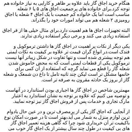
هنگام خرید اجاق گاز باید علاوه بر ظاهر و کارایی به نیاز خانواده هم
توجه کرد.برای خانواده های پرجمعیت اجاق های ۵ یا ۶ شعله
مناسب است اما یک خانواده کم جمعیت با یک اجاق ۴ شعله یا اجاق
رومیزی ۲ شعله هم می تواند امورات خود را بگذراند.
البته تجهیزات اجاق ها هم اهمیت دارد.برای مثال خیلی ها از فر اجاق
استفاده زیادی می کنند و برخی دیگر استفاده زیادی ندارند.
یکی دیگر از نکات پر اهمیت در اجاق گاز ها داشتن ترموکوبل و
فندک است.در انواع گران قیمت تر علاوه بر کیفیت به نکات ایمنی
هم توجه بیشتری شده است و تنها تفاوت در شکل زیباتر آنها نیست
ترموکوبل یکی از قطعات ایمنی است که به محض خاموش شدن
شعله گاز را قطع می نماید گرچه که استفاده از آن کمی برای
خانمها مشکل تر است لیکن چند ثانیه تامل تا داغ دن شمعک و شعله
گاز از بروز یک حادثه مقرون به صرفه تر است.
مهمترین شاخص در اجاق گاز ها اجباری بودن استاندارد در آنهاست
و توصیه می کنیم که علاوه بر توجه به نشان استاندارد به اعتبار
مارک تجاری و خدمات پس از فروش اجاق گاز نیز توجه نمایید.
از آنجایی که اجاق گاز یکی از پرمصرف ترین و در عین حال بادوام
ترین لوازم منزل به شمار می آید،بهتر است تا در صورت امکان نوع
باکیفیت تر آن خریداری شود چرا که گاهی هزینه تعمیر اجاق گاز
های بی کیفیت در طول چند سال بیشتر از یک اجاق گاز خوب می