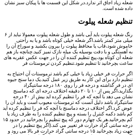
شعله زیاد اجاق اثر ندارد.در شکل این قسمت ها با پیکان سبز نشان
داده شده است.
تنظیم شعله پیلوت
رنگ شعله پیلوت باید آبی باشد و طول شعله پیلوت معمولا نباید از ۶
میلی متر کمتر باشد.اگر شعله خیلی کوتاه باشد و یا به راحتی
خاموش شود،قاب یا محافظ پیلوت را بیرون بکشید و سوراخ آن را
به آهستگی و با دقت بوسیله یک میله نازک تمیز کنید.چنانچه باز هم
شعله آن کوتاه بود،پیچ تنظیم کننده آن را در جهت عکس عقربه های
ساعت بچرخانید تا تنظیم شود.تنظیم کردن ترموستات فر
اگر حرارت فر خیلی زیاد یا خیلی کم باشد ترموستات آن احتیاج به
تنظیم دارد برای این کار به طریق زیر عمل کنید.یک دما سنج جیوه
ای در فر گذاشته و درجه فر را روی ۱۸۰ درجه سانتیگراد
بگذارید،اگر پس از ۱۰ تا ۲۰ دقیقه اختلاف درجه ای که دماسنج
نشان می دهد با آنچه که فر را تنظیم کرده اید بیش از ۴۰ درجه
سانتیگراد باشد دلیل آنست که ترموستات معیوب است و باید آن را
عوض کرد.اگر اختلاف درجه دماسنج با آنچه که فر را تنظیم کرده اید
کم باشد دکمه کنترل را بسته و پیچ تنظیم کننده را به طرف زیاد یا
کم بچرخانید.هر یک چهارم دور که پیچ تنظیم را بچرخانید در حدود ۱۵
درجه سانتی گراد حرارت فر تغییر می کند.(اگر پیچ تنظیم را در
جهت زیاد بچرخانید ۱۵ درجه سانتی گراد حرارت فر بالا می رود و