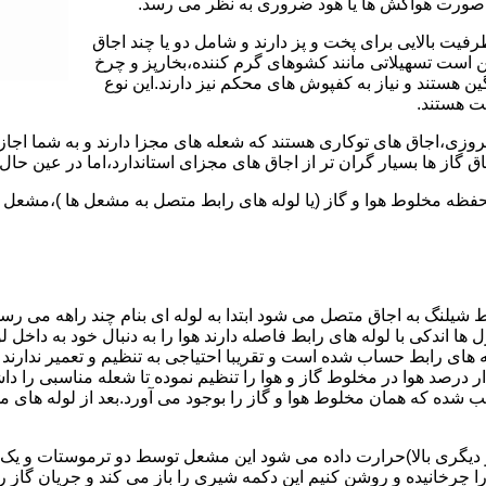
 به صورت هواکش ها یا هود ضروری به نظر می رسد.
یت بالایی برای پخت و پز دارند و شامل دو یا چند اجاق
 است تسهیلاتی مانند کشوهای گرم کننده،بخارپز و چرخ
ن هستند و نیاز به کفپوش های محکم نیز دارند.این نوع
مت هستند.
روزی،اجاق های توکاری هستند که شعله های مجزا دارند و به شما اجازه
 گاز ها بسیار گران تر از اجاق های مجزای استاندارد،اما در عین حال 
،محفظه مخلوط هوا و گاز (یا لوله های رابط متصل به مشعل ها )،مشع
 شیلنگ به اجاق متصل می شود ابتدا به لوله ای بنام چند راهه می ر
ل ها اندکی با لوله های رابط فاصله دارند هوا را به دنبال خود به داخل
ه های رابط حساب شده است و تقریبا احتیاجی به تنظیم و تعمیر ندارند
رصد هوا در مخلوط گاز و هوا را تنظیم نموده تا شعله مناسبی را داشت
شده که همان مخلوط هوا و گاز را بوجود می آورد.بعد از لوله های
 دیگری بالا)حرارت داده می شود این مشعل توسط دو ترموستات و یک پ
انیده و روشن کنیم این دکمه شیری را باز می کند و جریان گاز را ب