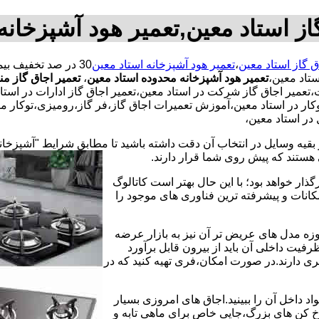
از استاد معین,تعمیر هود آشپزخانه
ق گاز استاد معین
،
تعمیر هود آشپزخانه استاد معین
ستاد معین،
تعمیر هود آشپزخانه محدوده استاد معین
،
تعمیر اجاق گاز من
،تعمیر اجاق گاز شرکت در استاد معین،تعمیر اجاق گاز ادارات در استاد
کار در استاد معین،آموزش تعمیرات اجاق گاز،فر گاز،رومیزی،توکار م
در استاد معین،
 بقیه وسایل در انتخاب آن دقت داشته باشید تا مطابق شرایط "آشپزخان
ی هستند که پیش روی شما قرار دارند.
ذار خواهد بود؛ با این حال بهتر است کاتالوگ
انات و پیشرفته ترین فناوری های موجود را
وزه مدل های عریض تر آن نیز به بازار عرضه
فیت داخلی آن باید از بیرون قابل برآورد
 دارند.در صورت امکان،فری تهیه کنید که در
 داخل آن را ببینید.اجاق های امروزی بسیار
رخ کن های بزرگ،جایی خاص برای ماهی تابه و