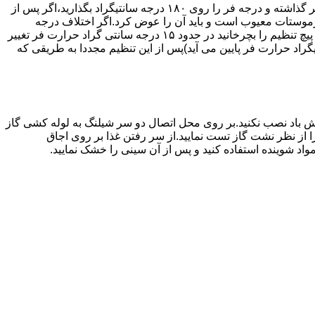
اگر حرارت فر خیلی زیاد یا خیلی کم باشد ترموستات آن احتیاج به تنظیم دارد برای این کار به طریق زیر عمل کنید.یک دما سنج جیوه ای در فر گذاشته و درجه فر را روی ۱۸۰ درجه سانتیگراد بگذارید،اگر پس از
نظیم کرده اید بیش از ۴۰ درجه سانتیگراد باشد دلیل آنست که ترموستات معیوب است و باید آن را عوض کرد.اگر اختلاف درجه
دماسنج با آنچه که فر را تنظیم کرده اید کم باشد دکمه کنترل را بسته و پیچ تنظیم کننده را به طرف زیاد یا کم بچرخانید.هر یک چهارم دور که پیچ تنظیم را بچرخانید در حدود ۱۵ درجه سانتی گراد حرارت فر تغییر
جهت زیاد بچرخانید ۱۵ درجه سانتی گراد حرارت فر بالا می رود و اگر در جهت کم چرخانیده شود ۱۵ درجه سانتیگراد حرارت فر پایین می آید)پس از این تنظیم مجددا به طریقی که
 باد نصب نکنید.بر روی محل اتصال دو سر شیلنگ به لوله کشی گاز
محل اتصال دو سر شیلنگ را از نظر نشت گاز تست نمایید.از سر رفتن غذا بر روی اجاق
د شوینده استفاده کنید و پس از آن سینی را خشک نمایید.