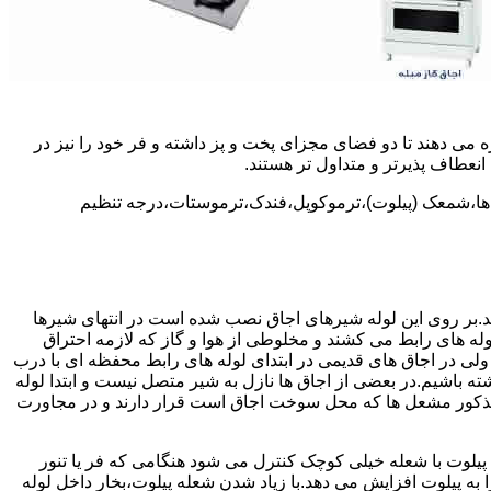
 می دهند تا دو فضای مجزای پخت و پز داشته و فر خود را نیز در
انعطاف پذیرتر و متداول تر هستند.
ل ها،شمعک (پیلوت)،ترموکوپل،فندک،ترموستات،درجه تنظیم
سد.بر روی این لوله شیرهای اجاق نصب شده است در انتهای شیرها
 لوله های رابط می کشند و مخلوطی از هوا و گاز که لازمه احتراق
 ولی در اجاق های قدیمی در ابتدای لوله های رابط محفظه ای با درب
ه باشیم.در بعضی از اجاق ها نازل به شیر متصل نیست و ابتدا لوله
 مذکور مشعل ها که محل سوخت اجاق است قرار دارند و در مجاورت
یلوت با شعله خیلی کوچک کنترل می شود هنگامی که فر یا تنور
ه پیلوت افزایش می دهد.با زیاد شدن شعله پیلوت،بخار داخل لوله