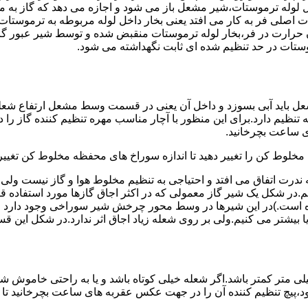
لوله ترموستات،شیر مشعل باز می شود و اجازه می دهد که گاز به م
اصلی فر به کار می افتد یعنی بخار داخل لوله مربوطه به ترموستات
مدن حرارت در فر،بخار لوله ترموستات منقبض شده و توسط شیر عبور گاز
ستات در حد تنظیم شده ای ثابت نگهداشته می شود.
تنظیم دارد.برای این منظور با آچار مناسب مهره تنظیم کننده گاز را
 ساعت بچرخانید.
ه مخلوط کن را تغییر دهید تا اندازه سوراخ های محفظه مخلوط کن تغییر
ندرت اتفاق می افتد و احتیاجی به تنظیم مخلوط هوا و گاز نیست و
یم.در شکل یک شیر گاز معمولی که در اکثر اجاق گازها مورد استفاده 
 است.)در این شیرها در وسط محور چرخش شیر سوراخی وجود دارد و د
یا بیشتر می کنیم.ولی بر روی شعله زیاد اجاق اثر ندارد.در شکل این 
شعله پیلوت باید آبی باشد و طول شعله پیلوت معمولا نباید از ۶ میلی متر کمتر باشد.اگر شعله خیلی کو
ه بود،پیچ تنظیم کننده آن را در جهت عکس عقربه های ساعت بچرخانید ت