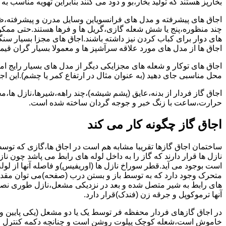
بخارپز هستند که تولید بخار،بو و دود می کنند بنابراین تهویه مناسب
اجاق های پیشرفته و مدل های فرانسویاین وسایل مدرن و پیشرفته،ظرف
چند منظوره،پنج یا شش شعله گازی،گریل ها و فرها هستند.حتی ممکن
های دوار برای کباب کردن نیز داشته باشند.اجاق های مجزا بسیار سنگی
اجاق ها از مدل های مورد علاقه سرآشپز ها و معمولا بسیار گران قی
اجاق های توکار و شعله های مجزایکی دیگر از مدل های بسیار رایج ام
محل مناسبی جای دهید (به عنوان مثال در ارتفاع کمر یا چشم).این اجاق
اجاق گاز فردار از بدنه،عایق (پشم شیشه)،چند راهه،شیرها،نازل ها
حرارت،ساعت با زنگ خبر و جوجه گردان ساخته شده است.
اجاق گاز چگونه کار می کند
ساختمان اجاق گازها تقریبا مشابه هم است در اجاق ها،گازی که توسط
نازل ها قرار دارند که گاز را به داخل لوله های رابط می پاشد چون ناز
است بوجود می آید.قطر سوراخ نازل ها (اوریفیس)و فاصله آنها از لول
متحرک وجود دارد که به توسط باز و بستن درب (صفحه)می توان مقدار د
های رابط به شیر متصل شده و بعد در نزدیکی مشعل،نازل طوری نصب 
آنها ترموکوپل و جرقه زن (فندک)قرار دارد.
در اجاق گازهای فردار محفظه فر توسط یک یا دو مشعل (یکی پایین و
خاموش است،شعله کوچک پیلوت روشن است و چنانچه دکمه کنترل را چرخ