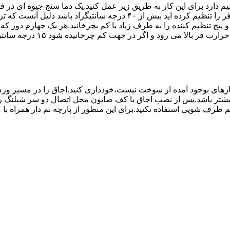
۱۰ تا ۲۰ دقیقه اختلاف درجه ای که دماسنج نشان می دهد با آنچه که فر را ت
می کند.(اگر پیچ تنظیم را در 
های بوجود آمده از سوخت نیست،خودداری کنید.اجاق را در مسیر وزش
د از بست مناسب استفاده شود.طول شیلنگ نباید از ۱.۵ متر بیشتر باشد.پس از نصب اجاق با کف صابون 
 شویی استفاده نکنید.برای این منظور از پارچه نم دار همراه با موا