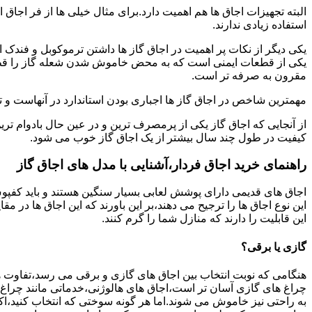
البته تجهیزات اجاق ها هم اهمیت دارد.برای مثال خیلی ها از فر اجاق 
استفاده زیادی ندارند.
یکی دیگر از نکات پر اهمیت در اجاق گاز ها داشتن ترموکوبل و فندک 
یکی از قطعات ایمنی است که به محض خاموش شدن شعله گاز را قطع می
مقرون به صرفه تر است.
مهمترین شاخص در اجاق گاز ها اجباری بودن استاندارد در آنهاست و تو
از آنجایی که اجاق گاز یکی از پرمصرف ترین و در عین حال بادوام تری
کیفیت در طول چند سال بیشتر از یک اجاق گاز خوب می شود.
راهنمای خرید اجاق فردار،آشنایی با مدل های اجاق گاز
اجاق های قدیمی دارای پوشش لعابی بسیار سنگین هستند و باید کفپوش 
این نوع اجاق ها را ترجیح می دهند،بر این باورند که این اجاق ها در 
این قابلیت را دارند که منازل شما را گرم کنند.
گازی یا برقی؟
هنگامی که نوبت انتخاب بین اجاق های گازی و برقی می رسد،تفاوت ها
چراغ های گازی آسان تر است،اجاق های هالوژنی،خدماتی مانند چراغ ه
به راحتی نیز خاموش می شوند.اما هر گونه سوختی که انتخاب کنید،اک