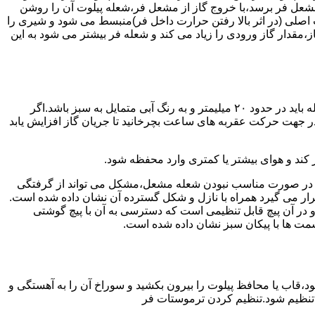
شعل فر برسد،با خروج گاز از مشعل فر،شعله پیلوت آن را روشن
 اصلی (در اثر بالا رفتن حرارت داخل فر)منبسط می شود و شیری را
،مقدار گاز ورودی را زیاد می کند و شعله فر بیشتر می شود به این
هنگامی که یک دکمه کنترل مشعل در زیادترین حد خود باشد،دوره مشعل باید آبی بسوزد و داخل آن یعنی در قسمت وسط مشعل ارتفاع شعله باید در حدود ۲۰ میلیمتر و به رنگ آبی متمایل به سبز باشد.اگر
 در جهت حرکت عقربه های ساعت بچرخانید تا جریان گاز افزایش یابد
 کند و هوای بیشتر یا کمتری وارد محفظه شود.
لی در صورت مناسب نبودن شعله مشعل،مشکل می تواند از گرفتگی
قرار می گیرد همراه با نازل و شکل گسترده آن نشان داده شده است.
ر آن پیچ قابل تنظیمی است که دسترسی به آن با پیچ گوشتی
قسمت ها با پیکان سبز نشان داده شده است.
تاه باشد و یا به راحتی خاموش شود،قاب یا محافظ پیلوت را بیرون بکشید و سوراخ آن را به آهستگی و
ا تنظیم شود.تنظیم کردن ترموستات فر