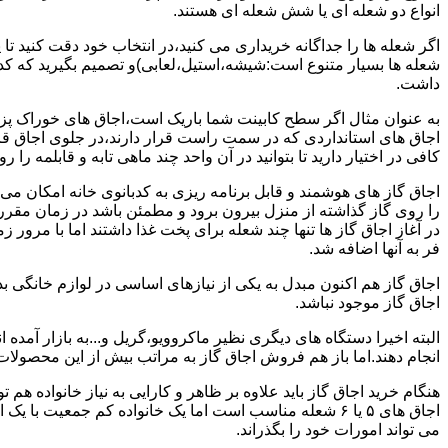
انواع دو شعله ای یا شش شعله ای هستند.
اگر شعله ها را جداگانه خریداری می کنید،در انتخاب خود دقت کنید تا
شعله ها بسیار متنوع است:شیشه،استیل،لعابی)و تصمیم بگیرید که کدام
داشت.
به عنوان مثال اگر سطح کابینت شما باریک است،اجاق های خوراک پزی 
اجاق های استانداردی که در سمت راست قرار دارند،در جلوی اجاق قرا
کافی در اختیار دارید تا بتوانید در آن واحد چند ماهی تابه و قابلمه را ر
اجاق گاز های هوشمند و قابل برنامه ریزی به کدبانوی خانه امکان می 
را روی گاز گذاشته از منزل بیرون برود و مطمئن باشد در زمان مقر
در آغاز اجاق گاز ها تنها چند شعله برای پخت غذا داشتند اما با مرور
فر به آنها اضافه شد.
اجاق گاز هم اکنون مبدل به یکی از نیازهای اساسی در لوازم خانگی ب
اجاق گاز موجود نباشد.
البته اخیرا دستگاه های دیگری نظیر ماکروویو،گریل و...به بازار آمده ان
انجام دهند.اما باز هم فروش اجاق گاز به مراتب بیش از این محصولا
هنگام خرید اجاق گاز باید علاوه بر ظاهر و کارایی به نیاز خانواده هم
می تواند امورات خود را بگذراند.