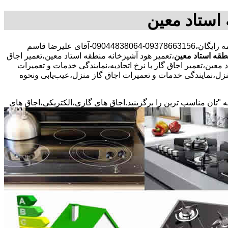
 استاد معین
30 در صد تخفیف بیمه رایگان،09378663156-09044838064-آقای علیرضا قاسم
طقه استاد معین
،تعمیر هود آشپزخانه منطقه استاد معین،تعمیر اجاق
 معین،تعمیر اجاق گاز با نرخ اتحادیه،نمایندگی خدمات و تعمیرات
نزل،نمایندگی خدمات و تعمیرات اجاق گاز منزل،عیب‌یابی ونحوه
ه "تان مناسب ترین را برگزینید.اجاق های گازی،الکتریکی،اجاق های