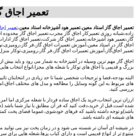
تعمیر اجاق گ
تعمیر اجاق گاز استاد معین
،
تعمیر هود آشپزخانه استاد معین
،
تعمیر اجا
زاده،شبانه روزی تعمیرکار اجاق گاز مجرب،تعمیر اجاق گاز محدوده ا
گاز،تعمیر هود آشپزخانه،تعمیر اجاق گاز شرکت،تعمیر اجاق گاز ادارات
اجاق گاز در استاد معین،آموزش تعمیرات اجاق گاز،فر گاز،رومیزی،تو
تعمیر اجاق‌گاز،آموزش تعمیرات اجاق گاز،فر گاز،رومیزی،توکار منزل 
اجاق گاز مهم ترین وسیله در آشپزخانه به شمار می رود و باید بیش از
بزرگ و قدیمی یا اجاق های توکار با شعله های مجزا،انواع انتخاب های
البته بودجه،فضا و ترجیحات شخصی شما تا حد زیادی در انتخابتان تاثیرگ
های مربوط به این گونه وسایل را مطالعه و مدل های مختلف اجاق،امک
بررسی کنید.
ارزان ترین انتخاب،خرید یک اجاق ساده فردار با شعله مرکزی اما امر
شده است.قبل از خرید،دقت کنید که فر آن مطابق با نیاز شما باشد (ظر
باشد)و توجه داشته باشید که فرهای خودشوی،عموما فضای پخت کمتری
های شیشه ای داشته باشد.
در شیشه ای آسان تر شسته می شود و در زمان پخت نیز می توانید مواد
متنوع تر از انواع قدیمی است و دارای کباب پزها،شعله هایی برای س