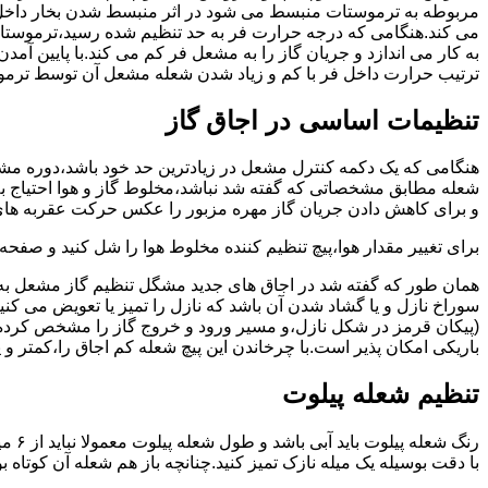
مربوطه به ترموستات منبسط می شود در اثر منبسط شدن بخار داخل 
می کند.هنگامی که درجه حرارت فر به حد تنظیم شده رسید،ترموستات 
به کار می اندازد و جریان گاز را به مشعل فر کم می کند.با پایین آ
ترتیب حرارت داخل فر با کم و زیاد شدن شعله مشعل آن توسط ترمو
تنظیمات اساسی در اجاق گاز
شعله مطابق مشخصاتی که گفته شد نباشد،مخلوط گاز و هوا احتیاج به 
و برای کاهش دادن جریان گاز مهره مزبور را عکس حرکت عقربه های
برای تغییر مقدار هوا،پیچ تنظیم کننده مخلوط هوا را شل کنید و صفح
همان طور که گفته شد در اجاق های جدید مشگل تنظیم گاز مشعل به 
سوراخ نازل و یا گشاد شدن آن باشد که نازل را تمیز یا تعویض می کن
(پیکان قرمز در شکل نازل،و مسیر ورود و خروج گاز را مشخص کرده
باریکی امکان پذیر است.با چرخاندن این پیچ شعله کم اجاق را،کمتر و 
تنظیم شعله پیلوت
رنگ 
با دقت بوسیله یک میله نازک تمیز کنید.چنانچه باز هم شعله آن کوتا