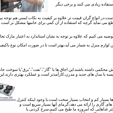
استفاده زیادی می کنند و برخی دیگر
است.در انواع گران قیمت تر علاوه بر کیفیت به نکات ایمنی هم توجه ب
 نماید گرچه که استفاده از آن کمی برای خانمها مشکل تر است لیکن 
صیه می کنیم که علاوه بر توجه به نشان استاندارد به اعتبار مارک تج
ن لوازم منزل به شمار می آید،بهتر است تا در صورت امکان نوع باکیفی
محکمی داشته باشند.این اجاق ها با "گاز"،"نفت"،"برق"یا سوخت جامد 
مقایسه با مدل های جدید و مدرن،کارآمدتر است و عملکرد بهتری دارند.این
 بسیار کم و انتخاب بسیار سخت است.با وجود اینکه کنترل
ای گازی را ارائه می دهد،گرمای آنها بسیار سریع است و
ثر غذاهایی که امروزه ما طبخ می کنیم،سرخ کردنی یا