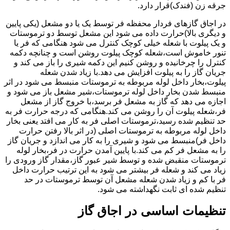
جرقه زن (فندک)قرار دارد.
در اجاق گازهای فردار محفظه فر توسط یک یا دو مشعل (یکی پایین
و دیگری بالا)حرارت داده می شود این مشعل توسط دو ترموستات
و یک پیلوت با شعله خیلی کوچک کنترل می شود هنگامی که فر یا
تنور خاموش است،شعله کوچک پیلوت روشن است و چنانچه دکمه
کنترل را چرخانیده و روشن کنیم این دکمه شیری را باز می کند و
جریان گاز را به پیلوت افزایش می دهد.با زیاد شدن شعله
پیلوت،بخار داخل لوله مربوطه به ترموستات منبسط می شود در اثر
منبسط شدن بخار داخل لوله ترموستات،شیر مشعل باز می شود و
اجازه می دهد که گاز به مشعل فر برسد،با خروج گاز از مشعل
فر،شعله پیلوت آن را روشن می کند.هنگامی که درجه حرارت فر به
حد تنظیم شده رسید،ترموستات اصلی فر به کار می افتد یعنی بخار
داخل لوله مربوطه به ترموستات اصلی (در اثر بالا رفتن حرارت
داخل فر)منبسط می شود و شیری را به کار می اندازد و جریان گاز
را به مشعل فر کم می کند.با پایین آمدن حرارت در فر،بخار لوله
ترموستات منقبض شده و توسط شیر عبور گاز،مقدار گاز ورودی را
زیاد می کند و شعله فر بیشتر می شود به این ترتیب حرارت داخل
فر با کم و زیاد شدن شعله مشعل آن توسط ترموستات در حد
تنظیم شده ای ثابت نگهداشته می شود.
تنظیمات اساسی در اجاق گاز