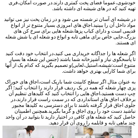
خودشوی،عموما فضای پخت کمتری دارند.در صورت امکان،فری
تهیه کنید که در های شیشه ای داشته باشد.
در شیشه ای آسان تر شسته می شود و در زمان پخت نیز می توانید
مواد داخل آن را ببینید.اجاق های امروزی بسیار متنوع تر از انواع
قدیمی است و دارای کباب پزها،شعله هایی برای سرخ کن های
بزرگ،جایی خاص برای ماهی تابه و انواع دو شعله ای یا شش شعله
ای هستند.
اگر شعله ها را جداگانه خریداری می کنید،در انتخاب خود دقت کنید
تا پاسخگوی نیاز و آشپزخانه شما باشند (جنس این شعله ها بسیار
متنوع است:شیشه،استیل،لعابی)و تصمیم بگیرید که کدام یک از آنها
برای شما کارآیی بهتری خواهد داشت.
به عنوان مثال اگر سطح کابینت شما باریک است،اجاق های خوراک
پزی چهار شعله که همه در یک ردیف قرار دارند را انتخاب کنید؛ اگر
چپ دست هستید،اجاق هایی را انتخاب کنید که کلیدهای تنظیم آن
برخلاف اجاق های استانداردی که در سمت راست قرار دارند،در
جلوی اجاق قرار گرفته باشند تا برای دسترسی به کلیدها مجبور
نباشید دست خود را روی اجاق و گرما بگیرید.همچنین اطمینان
حاصل کنید که شعله های کافی در اختیار دارید تا بتوانید در آن واحد
چند ماهی تابه و قابلمه را روی آن قرار دهید.