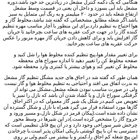
هنگامی که یک دکمه کنترل مشعل در زیادترین حد خود باشد،دوره
مشعل باید آبی بسوزد و داخل آن یعنی در قسمت وسط مشعل
ارتفاع شعله باید در حدود ۲۰ میلیمتر و به رنگ آبی متمایل به سبز
باشد.اگر شعله مطابق مشخصاتی که گفته شد نباشد،مخلوط گاز و
هوا احتیاج به تنظیم دارد.برای این منظور با آچار مناسب مهره تنظیم
کننده گاز را در جهت حرکت عقربه های ساعت بچرخانید تا جریان
گاز افزایش یابد و برای کاهش دادن جریان گاز مهره مزبور را عکس
حرکت عقربه های ساعت بچرخانید.
برای تغییر مقدار هوا،پیچ تنظیم کننده مخلوط هوا را شل کنید و
صفحه مخلوط کن را تغییر دهید تا اندازه سوراخ های محفظه
مخلوط کن تغییر کند و هوای بیشتر یا کمتری وارد محفظه شود.
همان طور که گفته شد در اجاق های جدید مشگل تنظیم گاز مشعل
به ندرت اتفاق می افتد و احتیاجی به تنظیم مخلوط هوا و گاز نیست
ولی در صورت مناسب نبودن شعله مشعل،مشکل می تواند از
گرفتگی سوراخ نازل و یا گشاد شدن آن باشد که نازل را تمیز یا
تعویض می کنیم.در شکل یک شیر گاز معمولی که در اکثر اجاق
گازها مورد استفاده قرار می گیرد همراه با نازل و شکل گسترده آن
نشان داده شده است.(پیکان قرمز در شکل نازل،و مسیر ورود و
خروج گاز را مشخص کرده است.)در این شیرها در وسط محور
چرخش شیر سوراخی وجود دارد و در آن پیچ قابل تنظیمی است که
دسترسی به آن با پیچ گوشتی باریکی امکان پذیر است.با چرخاندن
این پیچ شعله کم اجاق را،کمتر و یا بیشتر می کنیم.ولی بر روی