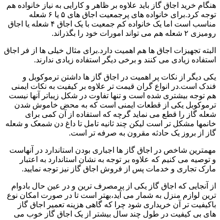
هنگام خرید اجاق گاز باید علاوه بر ظاهر و کارایی به نیاز خانواده هم
توجه کرد.برای خانواده های پرجمعیت اجاق های ۵ یا ۶ شعله
مناسب است اما یک خانواده کم جمعیت با یک اجاق ۴ شعله یا اجاق
رومیزی ۲ شعله هم می تواند امورات خود را بگذراند.
البته تجهیزات اجاق ها هم اهمیت دارد.برای مثال خیلی ها از فر اجاق
استفاده زیادی می کنند و برخی دیگر استفاده زیادی ندارند.
یکی دیگر از نکات پر اهمیت در اجاق گاز ها داشتن ترموکوبل و
فندک است.در انواع گران قیمت تر علاوه بر کیفیت به نکات ایمنی
هم توجه بیشتری شده است و تنها تفاوت در شکل زیباتر آنها نیست
ترموکوبل یکی از قطعات ایمنی است که به محض خاموش شدن
شعله گاز را قطع می نماید گرچه که استفاده از آن کمی برای
خانمها مشکل تر است لیکن چند ثانیه تامل تا داغ دن شمعک و شعله
گاز از بروز یک حادثه مقرون به صرفه تر است.
مهمترین شاخص در اجاق گاز ها اجباری بودن استاندارد در آنهاست
و توصیه می کنیم که علاوه بر توجه به نشان استاندارد به اعتبار
مارک تجاری و خدمات پس از فروش اجاق گاز نیز توجه نمایید.
از آنجایی که اجاق گاز یکی از پرمصرف ترین و در عین حال بادوام
ترین لوازم منزل به شمار می آید،بهتر است تا در صورت امکان نوع
باکیفیت تر آن خریداری شود چرا که گاهی هزینه تعمیر اجاق گاز
های بی کیفیت در طول چند سال بیشتر از یک اجاق گاز خوب می