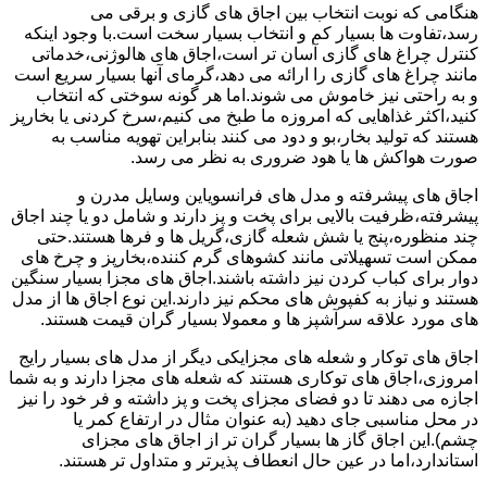
هنگامی که نوبت انتخاب بین اجاق های گازی و برقی می
رسد،تفاوت ها بسیار کم و انتخاب بسیار سخت است.با وجود اینکه
کنترل چراغ های گازی آسان تر است،اجاق های هالوژنی،خدماتی
مانند چراغ های گازی را ارائه می دهد،گرمای آنها بسیار سریع است
و به راحتی نیز خاموش می شوند.اما هر گونه سوختی که انتخاب
کنید،اکثر غذاهایی که امروزه ما طبخ می کنیم،سرخ کردنی یا بخارپز
هستند که تولید بخار،بو و دود می کنند بنابراین تهویه مناسب به
صورت هواکش ها یا هود ضروری به نظر می رسد.
اجاق های پیشرفته و مدل های فرانسویاین وسایل مدرن و
پیشرفته،ظرفیت بالایی برای پخت و پز دارند و شامل دو یا چند اجاق
چند منظوره،پنج یا شش شعله گازی،گریل ها و فرها هستند.حتی
ممکن است تسهیلاتی مانند کشوهای گرم کننده،بخارپز و چرخ های
دوار برای کباب کردن نیز داشته باشند.اجاق های مجزا بسیار سنگین
هستند و نیاز به کفپوش های محکم نیز دارند.این نوع اجاق ها از مدل
های مورد علاقه سرآشپز ها و معمولا بسیار گران قیمت هستند.
اجاق های توکار و شعله های مجزایکی دیگر از مدل های بسیار رایج
امروزی،اجاق های توکاری هستند که شعله های مجزا دارند و به شما
اجازه می دهند تا دو فضای مجزای پخت و پز داشته و فر خود را نیز
در محل مناسبی جای دهید (به عنوان مثال در ارتفاع کمر یا
چشم).این اجاق گاز ها بسیار گران تر از اجاق های مجزای
استاندارد،اما در عین حال انعطاف پذیرتر و متداول تر هستند.