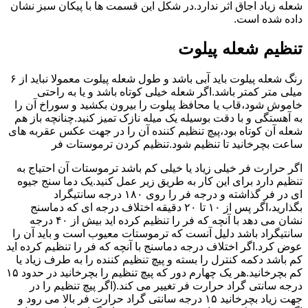
شعله زیاد اجاق اثر ندارد.در شکل این قسمت ها با پیکان سبز نشان
داده شده است.
تنظیم شعله پیلوت
رنگ شعله پیلوت باید آبی باشد و طول شعله پیلوت معمولا نباید از ۶
میلی متر کمتر باشد.اگر شعله خیلی کوتاه باشد و یا به راحتی
خاموش شود،قاب یا محافظ پیلوت را بیرون بکشید و سوراخ آن را
به آهستگی و با دقت بوسیله یک میله نازک تمیز کنید.چنانچه باز هم
شعله آن کوتاه بود،پیچ تنظیم کننده آن را در جهت عکس عقربه های
ساعت بچرخانید تا تنظیم شود.تنظیم کردن ترموستات فر
اگر حرارت فر خیلی زیاد یا خیلی کم باشد ترموستات آن احتیاج به
تنظیم دارد برای این کار به طریق زیر عمل کنید.یک دما سنج جیوه
ای در فر گذاشته و درجه فر را روی ۱۸۰ درجه سانتیگراد
بگذارید،اگر پس از ۱۰ تا ۲۰ دقیقه اختلاف درجه ای که دماسنج
نشان می دهد با آنچه که فر را تنظیم کرده اید بیش از ۴۰ درجه
سانتیگراد باشد دلیل آنست که ترموستات معیوب است و باید آن را
عوض کرد.اگر اختلاف درجه دماسنج با آنچه که فر را تنظیم کرده اید
کم باشد دکمه کنترل را بسته و پیچ تنظیم کننده را به طرف زیاد یا
کم بچرخانید.هر یک چهارم دور که پیچ تنظیم را بچرخانید در حدود ۱۵
درجه سانتی گراد حرارت فر تغییر می کند.(اگر پیچ تنظیم را در
جهت زیاد بچرخانید ۱۵ درجه سانتی گراد حرارت فر بالا می رود و