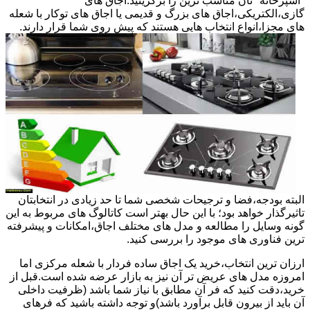
"آشپزخانه "تان مناسب ترین را برگزینید.اجاق های
گازی،الکتریکی،اجاق های بزرگ و قدیمی یا اجاق های توکار با شعله
های مجزا،انواع انتخاب هایی هستند که پیش روی شما قرار دارند.
البته بودجه،فضا و ترجیحات شخصی شما تا حد زیادی در انتخابتان
تاثیرگذار خواهد بود؛ با این حال بهتر است کاتالوگ های مربوط به این
گونه وسایل را مطالعه و مدل های مختلف اجاق،امکانات و پیشرفته
ترین فناوری های موجود را بررسی کنید.
ارزان ترین انتخاب،خرید یک اجاق ساده فردار با شعله مرکزی اما
امروزه مدل های عریض تر آن نیز به بازار عرضه شده است.قبل از
خرید،دقت کنید که فر آن مطابق با نیاز شما باشد (ظرفیت داخلی
آن باید از بیرون قابل برآورد باشد)و توجه داشته باشید که فرهای