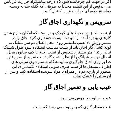
اگر در جهت کم چرخانیده شود ۱۵ درجه سانتیگراد حرارت فر پایین
می آید)پس از این تنظیم مجددا به طریقی که گفته شد به وسیله
دماسنج جیوه ای حرارت فر را کنترل کنید.
سرویس و نگهداری اجاق گاز
از نصب اجاق در محیط های کوچک و در بسته که امکان خارج شدن
گازهای بوجود آمده از سوخت نیست،خودداری کنید.اجاق را در
مسیر وزش باد نصب نکنید.بر روی محل اتصال دو سر شیلنگ به
لوله کشی گاز اجاق باید از بست مناسب استفاده شود.طول شیلنگ
نباید از ۱.۵ متر بیشتر باشد.پس از نصب اجاق با کف صابون محل
اتصال دو سر شیلنگ را از نظر نشت گاز تست نمایید.از سر رفتن
غذا بر روی اجاق جلوگیری نمایید.هنگام شستوشوی سینی های
اطراف مشعل ها از سیم ظرف شویی استفاده نکنید.برای این
منظور از پارچه نم دار همراه با مواد شوینده استفاده کنید و پس از
آن سینی را خشک نمایید.
عیب یابی و تعمیر اجاق گاز
عیب ۱-پیلوت خاموش می شود.
علت:مقدار گازی که به پیلوت می رسد کم است.