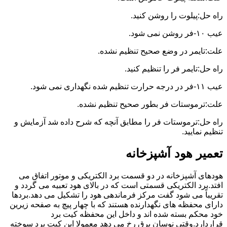
راه حل:پیلوت را روشن کنید.
عیب ۱۰-فر روشن نمی شود.
علت:تایمر در وضع صحیح تنظیم نشده.
راه حل:تایمر فر را تنظیم کنید.
عیب ۱۱-فر در درجه حرارت تنظیم شده نگهداری نمی شود.
علت:ترموستات فر بطور صحیح تنظیم نشده.
راه حل:ترموستات فر را مطابق آنچه که شرح داده شد آزمایش و
تنظیم نمایید.
تعمیر هود آشپزخانه
هودهای آشپزخانه در دو قسمت برد الکتریکی و موتور اتفاق می
افتد.برد الکتریکی قسمتی است که در بالای هود تعبیه می گردد و
تقریباً می شود گفت مرکز فرماندهی هود را تشکیل می دهد.بردها
دارای محفظه های نگهدارنده هستند که با چهار پیچ به صفحه زیرین
خود محکم بسته شده اند و داخل این محفظه کیت برد
قراردارد.وقتی نوسان برق رخ می دهد معمولا این کیت برد سوخته