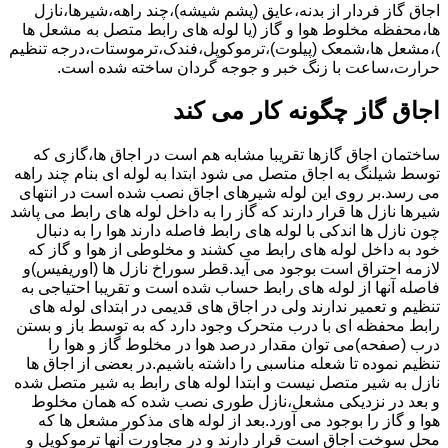
اجاق گاز فردار از بدنه،عایق (پشم شیشه)،چند راهه،شیرها،نازل
ها،محفظه مخلوط هوا و گاز (یا لوله های رابط متصل به مشعل ها
)،مشعل ها،شمعک (پیلوت)،ترموکوپل،فندک،ترموستات،درجه تنظیم
حرارت،ساعت با زنگ خبر و جوجه گردان ساخته شده است.
اجاق گاز چگونه کار می کند
ساختمان اجاق گازها تقریبا مشابه هم است در اجاق ها،گازی که
توسط شیلنگ به اجاق متصل می شود ابتدا به لوله ای بنام چند راهه
می رسد.بر روی این لوله شیرهای اجاق نصب شده است در انتهای
شیرها نازل ها قرار دارند که گاز را به داخل لوله های رابط می پاشد
چون نازل ها اندکی با لوله های رابط فاصله دارند هوا را به دنبال
خود به داخل لوله های رابط می کشند و مخلوطی از هوا و گاز که
لازمه احتراق است بوجود می آید.قطر سوراخ نازل ها (اوریفیس)و
فاصله آنها از لوله های رابط حساب شده است و تقریبا احتیاجی به
تنظیم و تعمیر ندارند ولی در اجاق های قدیمی در ابتدای لوله های
رابط محفظه ای با درب متحرک وجود دارد که به توسط باز و بستن
درب (صفحه)می توان مقدار درصد هوا در مخلوط گاز و هوا را
تنظیم نموده تا شعله مناسبی را داشته باشیم.در بعضی از اجاق ها
نازل به شیر متصل نیست و ابتدا لوله های رابط به شیر متصل شده
و بعد در نزدیکی مشعل،نازل طوری نصب شده که همان مخلوط
هوا و گاز را بوجود می آورد.بعد از لوله های مذکور مشعل ها که
محل سوخت اجاق است قرار دارند و در مجاورت آنها ترموکوپل و