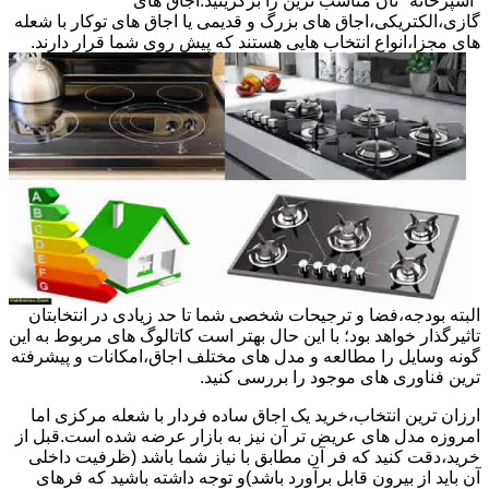
"آشپزخانه "تان مناسب ترین را برگزینید.اجاق های
گازی،الکتریکی،اجاق های بزرگ و قدیمی یا اجاق های توکار با شعله
های مجزا،انواع انتخاب هایی هستند که پیش روی شما قرار دارند.
البته بودجه،فضا و ترجیحات شخصی شما تا حد زیادی در انتخابتان
تاثیرگذار خواهد بود؛ با این حال بهتر است کاتالوگ های مربوط به این
گونه وسایل را مطالعه و مدل های مختلف اجاق،امکانات و پیشرفته
ترین فناوری های موجود را بررسی کنید.
ارزان ترین انتخاب،خرید یک اجاق ساده فردار با شعله مرکزی اما
امروزه مدل های عریض تر آن نیز به بازار عرضه شده است.قبل از
خرید،دقت کنید که فر آن مطابق با نیاز شما باشد (ظرفیت داخلی
آن باید از بیرون قابل برآورد باشد)و توجه داشته باشید که فرهای