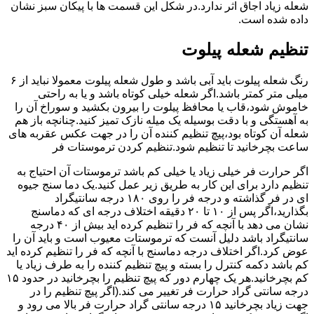
شعله زیاد اجاق اثر ندارد.در شکل این قسمت ها با پیکان سبز نشان
داده شده است.
تنظیم شعله پیلوت
رنگ شعله پیلوت باید آبی باشد و طول شعله پیلوت معمولا نباید از ۶
میلی متر کمتر باشد.اگر شعله خیلی کوتاه باشد و یا به راحتی
خاموش شود،قاب یا محافظ پیلوت را بیرون بکشید و سوراخ آن را
به آهستگی و با دقت بوسیله یک میله نازک تمیز کنید.چنانچه باز هم
شعله آن کوتاه بود،پیچ تنظیم کننده آن را در جهت عکس عقربه های
ساعت بچرخانید تا تنظیم شود.تنظیم کردن ترموستات فر
اگر حرارت فر خیلی زیاد یا خیلی کم باشد ترموستات آن احتیاج به
تنظیم دارد برای این کار به طریق زیر عمل کنید.یک دما سنج جیوه
ای در فر گذاشته و درجه فر را روی ۱۸۰ درجه سانتیگراد
بگذارید،اگر پس از ۱۰ تا ۲۰ دقیقه اختلاف درجه ای که دماسنج
نشان می دهد با آنچه که فر را تنظیم کرده اید بیش از ۴۰ درجه
سانتیگراد باشد دلیل آنست که ترموستات معیوب است و باید آن را
عوض کرد.اگر اختلاف درجه دماسنج با آنچه که فر را تنظیم کرده اید
کم باشد دکمه کنترل را بسته و پیچ تنظیم کننده را به طرف زیاد یا
کم بچرخانید.هر یک چهارم دور که پیچ تنظیم را بچرخانید در حدود ۱۵
درجه سانتی گراد حرارت فر تغییر می کند.(اگر پیچ تنظیم را در
جهت زیاد بچرخانید ۱۵ درجه سانتی گراد حرارت فر بالا می رود و