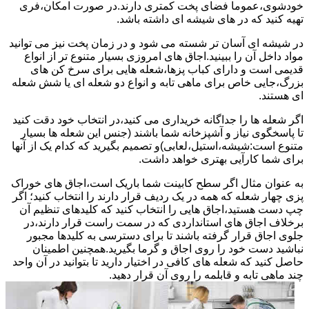
خودشوی،عموما فضای پخت کمتری دارند.در صورت امکان،فری
تهیه کنید که در های شیشه ای داشته باشد.
در شیشه ای آسان تر شسته می شود و در زمان پخت نیز می توانید
مواد داخل آن را ببینید.اجاق های امروزی بسیار متنوع تر از انواع
قدیمی است و دارای کباب پزها،شعله هایی برای سرخ کن های
بزرگ،جایی خاص برای ماهی تابه و انواع دو شعله ای یا شش شعله
ای هستند.
اگر شعله ها را جداگانه خریداری می کنید،در انتخاب خود دقت کنید
تا پاسخگوی نیاز و آشپزخانه شما باشند (جنس این شعله ها بسیار
متنوع است:شیشه،استیل،لعابی)و تصمیم بگیرید که کدام یک از آنها
برای شما کارآیی بهتری خواهد داشت.
به عنوان مثال اگر سطح کابینت شما باریک است،اجاق های خوراک
پزی چهار شعله که همه در یک ردیف قرار دارند را انتخاب کنید؛ اگر
چپ دست هستید،اجاق هایی را انتخاب کنید که کلیدهای تنظیم آن
برخلاف اجاق های استانداردی که در سمت راست قرار دارند،در
جلوی اجاق قرار گرفته باشند تا برای دسترسی به کلیدها مجبور
نباشید دست خود را روی اجاق و گرما بگیرید.همچنین اطمینان
حاصل کنید که شعله های کافی در اختیار دارید تا بتوانید در آن واحد
چند ماهی تابه و قابلمه را روی آن قرار دهید.