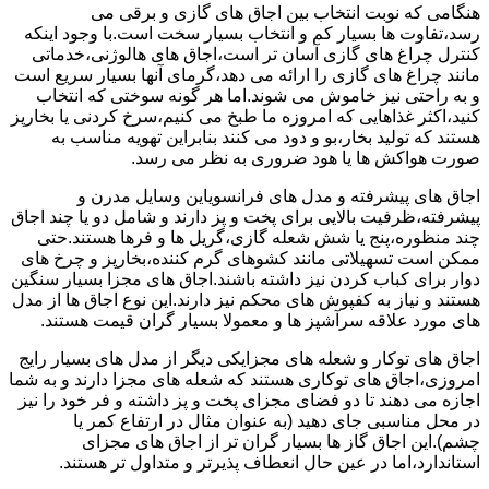
هنگامی که نوبت انتخاب بین اجاق های گازی و برقی می
رسد،تفاوت ها بسیار کم و انتخاب بسیار سخت است.با وجود اینکه
کنترل چراغ های گازی آسان تر است،اجاق های هالوژنی،خدماتی
مانند چراغ های گازی را ارائه می دهد،گرمای آنها بسیار سریع است
و به راحتی نیز خاموش می شوند.اما هر گونه سوختی که انتخاب
کنید،اکثر غذاهایی که امروزه ما طبخ می کنیم،سرخ کردنی یا بخارپز
هستند که تولید بخار،بو و دود می کنند بنابراین تهویه مناسب به
صورت هواکش ها یا هود ضروری به نظر می رسد.
اجاق های پیشرفته و مدل های فرانسویاین وسایل مدرن و
پیشرفته،ظرفیت بالایی برای پخت و پز دارند و شامل دو یا چند اجاق
چند منظوره،پنج یا شش شعله گازی،گریل ها و فرها هستند.حتی
ممکن است تسهیلاتی مانند کشوهای گرم کننده،بخارپز و چرخ های
دوار برای کباب کردن نیز داشته باشند.اجاق های مجزا بسیار سنگین
هستند و نیاز به کفپوش های محکم نیز دارند.این نوع اجاق ها از مدل
های مورد علاقه سرآشپز ها و معمولا بسیار گران قیمت هستند.
اجاق های توکار و شعله های مجزایکی دیگر از مدل های بسیار رایج
امروزی،اجاق های توکاری هستند که شعله های مجزا دارند و به شما
اجازه می دهند تا دو فضای مجزای پخت و پز داشته و فر خود را نیز
در محل مناسبی جای دهید (به عنوان مثال در ارتفاع کمر یا
چشم).این اجاق گاز ها بسیار گران تر از اجاق های مجزای
استاندارد،اما در عین حال انعطاف پذیرتر و متداول تر هستند.