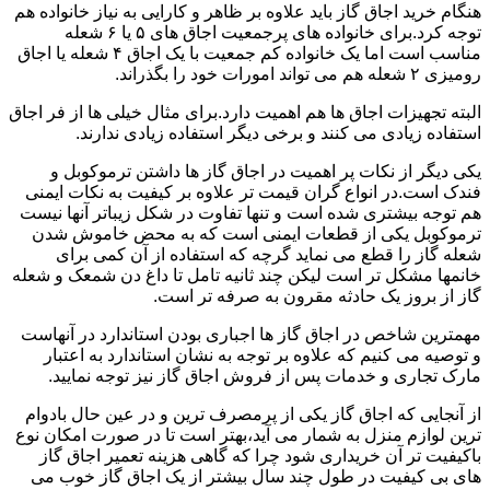
هنگام خرید اجاق گاز باید علاوه بر ظاهر و کارایی به نیاز خانواده هم
توجه کرد.برای خانواده های پرجمعیت اجاق های ۵ یا ۶ شعله
مناسب است اما یک خانواده کم جمعیت با یک اجاق ۴ شعله یا اجاق
رومیزی ۲ شعله هم می تواند امورات خود را بگذراند.
البته تجهیزات اجاق ها هم اهمیت دارد.برای مثال خیلی ها از فر اجاق
استفاده زیادی می کنند و برخی دیگر استفاده زیادی ندارند.
یکی دیگر از نکات پر اهمیت در اجاق گاز ها داشتن ترموکوبل و
فندک است.در انواع گران قیمت تر علاوه بر کیفیت به نکات ایمنی
هم توجه بیشتری شده است و تنها تفاوت در شکل زیباتر آنها نیست
ترموکوبل یکی از قطعات ایمنی است که به محض خاموش شدن
شعله گاز را قطع می نماید گرچه که استفاده از آن کمی برای
خانمها مشکل تر است لیکن چند ثانیه تامل تا داغ دن شمعک و شعله
گاز از بروز یک حادثه مقرون به صرفه تر است.
مهمترین شاخص در اجاق گاز ها اجباری بودن استاندارد در آنهاست
و توصیه می کنیم که علاوه بر توجه به نشان استاندارد به اعتبار
مارک تجاری و خدمات پس از فروش اجاق گاز نیز توجه نمایید.
از آنجایی که اجاق گاز یکی از پرمصرف ترین و در عین حال بادوام
ترین لوازم منزل به شمار می آید،بهتر است تا در صورت امکان نوع
باکیفیت تر آن خریداری شود چرا که گاهی هزینه تعمیر اجاق گاز
های بی کیفیت در طول چند سال بیشتر از یک اجاق گاز خوب می