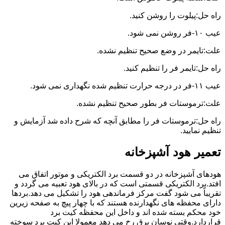
راه حل:پیلوت را روشن کنید.
عیب ۱۰-فر روشن نمی شود.
علت:تایمر در وضع صحیح تنظیم نشده.
راه حل:تایمر فر را تنظیم کنید.
عیب ۱۱-فر در درجه حرارت تنظیم شده نگهداری نمی شود.
علت:ترموستات فر بطور صحیح تنظیم نشده.
راه حل:ترموستات فر را مطابق آنچه که شرح داده شد آزمایش و
تنظیم نمایید.
تعمیر هود آشپزخانه
هودهای آشپزخانه در دو قسمت برد الکتریکی و موتور اتفاق می
افتد.برد الکتریکی قسمتی است که در بالای هود تعبیه می گردد و
تقریباً می شود گفت مرکز فرماندهی هود را تشکیل می دهد.بردها
دارای محفظه های نگهدارنده هستند که با چهار پیچ به صفحه زیرین
خود محکم بسته شده اند و داخل این محفظه کیت برد
قراردارد.وقتی نوسان برق رخ می دهد معمولا این کیت برد سوخته