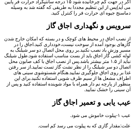
اگر در جهت کم چرخانیده شود ۱۵ درجه سانتیگراد حرارت فر پایین
می آید)پس از این تنظیم مجددا به طریقی که گفته شد به وسیله
دماسنج جیوه ای حرارت فر را کنترل کنید.
سرویس و نگهداری اجاق گاز
از نصب اجاق در محیط های کوچک و در بسته که امکان خارج شدن
گازهای بوجود آمده از سوخت نیست،خودداری کنید.اجاق را در
مسیر وزش باد نصب نکنید.بر روی محل اتصال دو سر شیلنگ به
لوله کشی گاز اجاق باید از بست مناسب استفاده شود.طول شیلنگ
نباید از ۱.۵ متر بیشتر باشد.پس از نصب اجاق با کف صابون محل
اتصال دو سر شیلنگ را از نظر نشت گاز تست نمایید.از سر رفتن
غذا بر روی اجاق جلوگیری نمایید.هنگام شستوشوی سینی های
اطراف مشعل ها از سیم ظرف شویی استفاده نکنید.برای این
منظور از پارچه نم دار همراه با مواد شوینده استفاده کنید و پس از
آن سینی را خشک نمایید.
عیب یابی و تعمیر اجاق گاز
عیب ۱-پیلوت خاموش می شود.
علت:مقدار گازی که به پیلوت می رسد کم است.