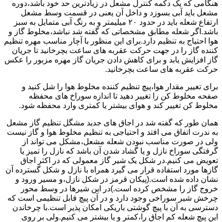
هنگامی که یک دکمه کنترل مشعل در زیادترین حد خود باشد،دوره
مشعل باید آبی بسوزد و داخل آن یعنی در قسمت وسط مشعل
ارتفاع شعله باید در حدود ۲۰ میلیمتر و به رنگ آبی متمایل به سبز
باشد.اگر شعله مطابق مشخصاتی که گفته شد نباشد،مخلوط گاز و
هوا احتیاج به تنظیم دارد.برای این منظور با آچار مناسب مهره تنظیم
کننده گاز را در جهت حرکت عقربه های ساعت بچرخانید تا جریان
گاز افزایش یابد و برای کاهش دادن جریان گاز مهره مزبور را عکس
حرکت عقربه های ساعت بچرخانید.
برای تغییر مقدار هوا،پیچ تنظیم کننده مخلوط هوا را شل کنید و
صفحه مخلوط کن را تغییر دهید تا اندازه سوراخ های محفظه
مخلوط کن تغییر کند و هوای بیشتر یا کمتری وارد محفظه شود.
همان طور که گفته شد در اجاق های جدید مشگل تنظیم گاز مشعل
به ندرت اتفاق می افتد و احتیاجی به تنظیم مخلوط هوا و گاز نیست
ولی در صورت مناسب نبودن شعله مشعل،مشکل می تواند از
گرفتگی سوراخ نازل و یا گشاد شدن آن باشد که نازل را تمیز یا
تعویض می کنیم.در شکل یک شیر گاز معمولی که در اکثر اجاق
گازها مورد استفاده قرار می گیرد همراه با نازل و شکل گسترده آن
نشان داده شده است.(پیکان قرمز در شکل نازل،و مسیر ورود و
خروج گاز را مشخص کرده است.)در این شیرها در وسط محور
چرخش شیر سوراخی وجود دارد و در آن پیچ قابل تنظیمی است که
دسترسی به آن با پیچ گوشتی باریکی امکان پذیر است.با چرخاندن
این پیچ شعله کم اجاق را،کمتر و یا بیشتر می کنیم.ولی بر روی