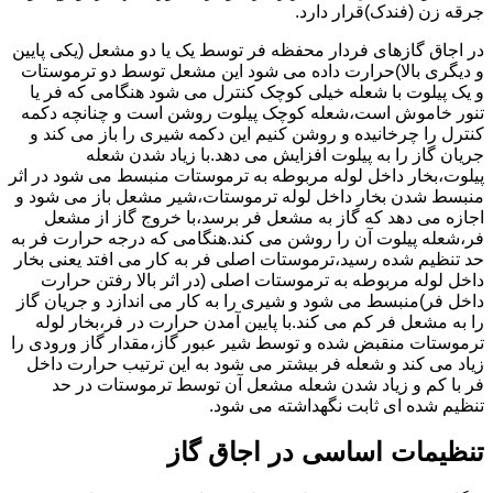
جرقه زن (فندک)قرار دارد.
در اجاق گازهای فردار محفظه فر توسط یک یا دو مشعل (یکی پایین
و دیگری بالا)حرارت داده می شود این مشعل توسط دو ترموستات
و یک پیلوت با شعله خیلی کوچک کنترل می شود هنگامی که فر یا
تنور خاموش است،شعله کوچک پیلوت روشن است و چنانچه دکمه
کنترل را چرخانیده و روشن کنیم این دکمه شیری را باز می کند و
جریان گاز را به پیلوت افزایش می دهد.با زیاد شدن شعله
پیلوت،بخار داخل لوله مربوطه به ترموستات منبسط می شود در اثر
منبسط شدن بخار داخل لوله ترموستات،شیر مشعل باز می شود و
اجازه می دهد که گاز به مشعل فر برسد،با خروج گاز از مشعل
فر،شعله پیلوت آن را روشن می کند.هنگامی که درجه حرارت فر به
حد تنظیم شده رسید،ترموستات اصلی فر به کار می افتد یعنی بخار
داخل لوله مربوطه به ترموستات اصلی (در اثر بالا رفتن حرارت
داخل فر)منبسط می شود و شیری را به کار می اندازد و جریان گاز
را به مشعل فر کم می کند.با پایین آمدن حرارت در فر،بخار لوله
ترموستات منقبض شده و توسط شیر عبور گاز،مقدار گاز ورودی را
زیاد می کند و شعله فر بیشتر می شود به این ترتیب حرارت داخل
فر با کم و زیاد شدن شعله مشعل آن توسط ترموستات در حد
تنظیم شده ای ثابت نگهداشته می شود.
تنظیمات اساسی در اجاق گاز