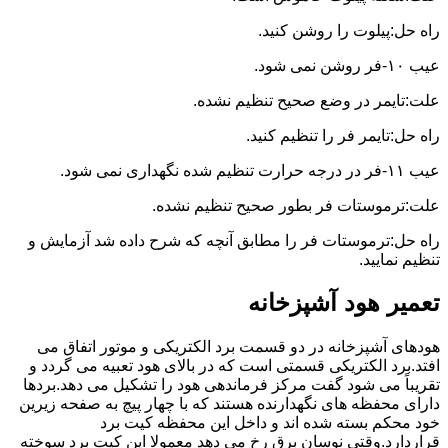
راه حل:پیلوت را روشن کنید.
عیب ۱۰-فر روشن نمی شود.
علت:تایمر در وضع صحیح تنظیم نشده.
راه حل:تایمر فر را تنظیم کنید.
عیب ۱۱-فر در درجه حرارت تنظیم شده نگهداری نمی شود.
علت:ترموستات فر بطور صحیح تنظیم نشده.
راه حل:ترموستات فر را مطابق آنچه که شرح داده شد آزمایش و
تنظیم نمایید.
تعمیر هود آشپزخانه
هودهای آشپزخانه در دو قسمت برد الکتریکی و موتور اتفاق می
افتد.برد الکتریکی قسمتی است که در بالای هود تعبیه می گردد و
تقریباً می شود گفت مرکز فرماندهی هود را تشکیل می دهد.بردها
دارای محفظه های نگهدارنده هستند که با چهار پیچ به صفحه زیرین
خود محکم بسته شده اند و داخل این محفظه کیت برد
قراردارد.وقتی نوسان برق رخ می دهد معمولا این کیت برد سوخته