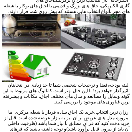
"آشپزخانه "تان مناسب ترین را برگزینید.اجاق های
گازی،الکتریکی،اجاق های بزرگ و قدیمی یا اجاق های توکار با شعله
های مجزا،انواع انتخاب هایی هستند که پیش روی شما قرار دارند.
البته بودجه،فضا و ترجیحات شخصی شما تا حد زیادی در انتخابتان
تاثیرگذار خواهد بود؛ با این حال بهتر است کاتالوگ های مربوط به این
گونه وسایل را مطالعه و مدل های مختلف اجاق،امکانات و پیشرفته
ترین فناوری های موجود را بررسی کنید.
ارزان ترین انتخاب،خرید یک اجاق ساده فردار با شعله مرکزی اما
امروزه مدل های عریض تر آن نیز به بازار عرضه شده است.قبل از
خرید،دقت کنید که فر آن مطابق با نیاز شما باشد (ظرفیت داخلی
آن باید از بیرون قابل برآورد باشد)و توجه داشته باشید که فرهای