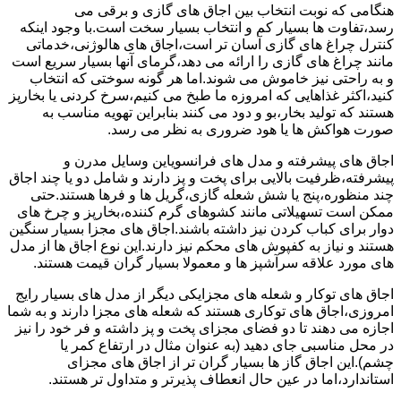
هنگامی که نوبت انتخاب بین اجاق های گازی و برقی می
رسد،تفاوت ها بسیار کم و انتخاب بسیار سخت است.با وجود اینکه
کنترل چراغ های گازی آسان تر است،اجاق های هالوژنی،خدماتی
مانند چراغ های گازی را ارائه می دهد،گرمای آنها بسیار سریع است
و به راحتی نیز خاموش می شوند.اما هر گونه سوختی که انتخاب
کنید،اکثر غذاهایی که امروزه ما طبخ می کنیم،سرخ کردنی یا بخارپز
هستند که تولید بخار،بو و دود می کنند بنابراین تهویه مناسب به
صورت هواکش ها یا هود ضروری به نظر می رسد.
اجاق های پیشرفته و مدل های فرانسویاین وسایل مدرن و
پیشرفته،ظرفیت بالایی برای پخت و پز دارند و شامل دو یا چند اجاق
چند منظوره،پنج یا شش شعله گازی،گریل ها و فرها هستند.حتی
ممکن است تسهیلاتی مانند کشوهای گرم کننده،بخارپز و چرخ های
دوار برای کباب کردن نیز داشته باشند.اجاق های مجزا بسیار سنگین
هستند و نیاز به کفپوش های محکم نیز دارند.این نوع اجاق ها از مدل
های مورد علاقه سرآشپز ها و معمولا بسیار گران قیمت هستند.
اجاق های توکار و شعله های مجزایکی دیگر از مدل های بسیار رایج
امروزی،اجاق های توکاری هستند که شعله های مجزا دارند و به شما
اجازه می دهند تا دو فضای مجزای پخت و پز داشته و فر خود را نیز
در محل مناسبی جای دهید (به عنوان مثال در ارتفاع کمر یا
چشم).این اجاق گاز ها بسیار گران تر از اجاق های مجزای
استاندارد،اما در عین حال انعطاف پذیرتر و متداول تر هستند.