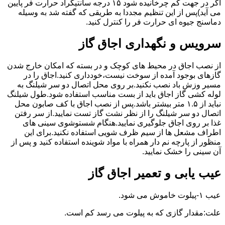
اگر در جهت کم چرخانیده شود ۱۵ درجه سانتیگراد حرارت فر پایین
می آید)پس از این تنظیم مجددا به طریقی که گفته شد به وسیله
دماسنج جیوه ای حرارت فر را کنترل کنید.
سرویس و نگهداری اجاق گاز
از نصب اجاق در محیط های کوچک و در بسته که امکان خارج شدن
گازهای بوجود آمده از سوخت نیست،خودداری کنید.اجاق را در
مسیر وزش باد نصب نکنید.بر روی محل اتصال دو سر شیلنگ به
لوله کشی گاز اجاق باید از بست مناسب استفاده شود.طول شیلنگ
نباید از ۱.۵ متر بیشتر باشد.پس از نصب اجاق با کف صابون محل
اتصال دو سر شیلنگ را از نظر نشت گاز تست نمایید.از سر رفتن
غذا بر روی اجاق جلوگیری نمایید.هنگام شستوشوی سینی های
اطراف مشعل ها از سیم ظرف شویی استفاده نکنید.برای این
منظور از پارچه نم دار همراه با مواد شوینده استفاده کنید و پس از
آن سینی را خشک نمایید.
عیب یابی و تعمیر اجاق گاز
عیب ۱-پیلوت خاموش می شود.
علت:مقدار گازی که به پیلوت می رسد کم است.