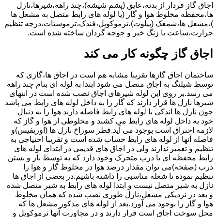
اجاق گاز فردار از بدنه،عایق (پشم شیشه)،چند راهه،شیرها،نازل
ها،محفظه مخلوط هوا و گاز (یا لوله های رابط متصل به مشعل ها
)،مشعل ها،شمعک (پیلوت)،ترموکوپل،فندک،ترموستات،درجه تنظیم
حرارت،ساعت با زنگ خبر و جوجه گردان ساخته شده است.
اجاق گاز چگونه کار می کند
ساختمان اجاق گازها تقریبا مشابه هم است در اجاق ها،گازی که
توسط شیلنگ به اجاق متصل می شود ابتدا به لوله ای بنام چند راهه
می رسد.بر روی این لوله شیرهای اجاق نصب شده است در انتهای
شیرها نازل ها قرار دارند که گاز را به داخل لوله های رابط می پاشد
چون نازل ها اندکی با لوله های رابط فاصله دارند هوا را به دنبال
خود به داخل لوله های رابط می کشند و مخلوطی از هوا و گاز که
لازمه احتراق است بوجود می آید.قطر سوراخ نازل ها (اوریفیس)و
فاصله آنها از لوله های رابط حساب شده است و تقریبا احتیاجی به
تنظیم و تعمیر ندارند ولی در اجاق های قدیمی در ابتدای لوله های
رابط محفظه ای با درب متحرک وجود دارد که به توسط باز و بستن
درب (صفحه)می توان مقدار درصد هوا در مخلوط گاز و هوا را
تنظیم نموده تا شعله مناسبی را داشته باشیم.در بعضی از اجاق ها
نازل به شیر متصل نیست و ابتدا لوله های رابط به شیر متصل شده
و بعد در نزدیکی مشعل،نازل طوری نصب شده که همان مخلوط
هوا و گاز را بوجود می آورد.بعد از لوله های مذکور مشعل ها که
محل سوخت اجاق است قرار دارند و در مجاورت آنها ترموکوپل و