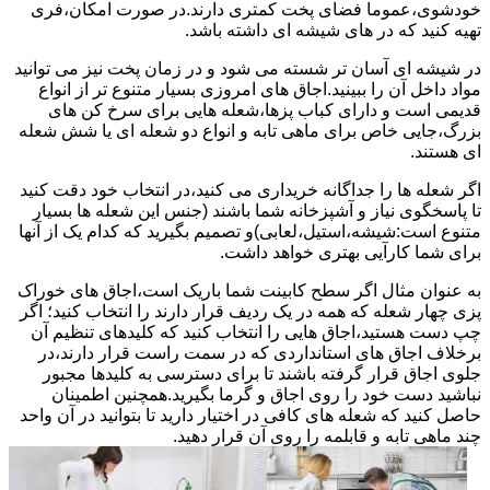
خودشوی،عموما فضای پخت کمتری دارند.در صورت امکان،فری
تهیه کنید که در های شیشه ای داشته باشد.
در شیشه ای آسان تر شسته می شود و در زمان پخت نیز می توانید
مواد داخل آن را ببینید.اجاق های امروزی بسیار متنوع تر از انواع
قدیمی است و دارای کباب پزها،شعله هایی برای سرخ کن های
بزرگ،جایی خاص برای ماهی تابه و انواع دو شعله ای یا شش شعله
ای هستند.
اگر شعله ها را جداگانه خریداری می کنید،در انتخاب خود دقت کنید
تا پاسخگوی نیاز و آشپزخانه شما باشند (جنس این شعله ها بسیار
متنوع است:شیشه،استیل،لعابی)و تصمیم بگیرید که کدام یک از آنها
برای شما کارآیی بهتری خواهد داشت.
به عنوان مثال اگر سطح کابینت شما باریک است،اجاق های خوراک
پزی چهار شعله که همه در یک ردیف قرار دارند را انتخاب کنید؛ اگر
چپ دست هستید،اجاق هایی را انتخاب کنید که کلیدهای تنظیم آن
برخلاف اجاق های استانداردی که در سمت راست قرار دارند،در
جلوی اجاق قرار گرفته باشند تا برای دسترسی به کلیدها مجبور
نباشید دست خود را روی اجاق و گرما بگیرید.همچنین اطمینان
حاصل کنید که شعله های کافی در اختیار دارید تا بتوانید در آن واحد
چند ماهی تابه و قابلمه را روی آن قرار دهید.