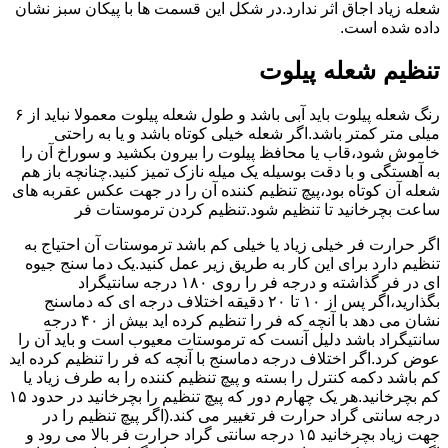
شعله زیاد اجاق اثر ندارد.در شکل این قسمت ها با پیکان سبز نشان
داده شده است.
تنظیم شعله پیلوت
رنگ شعله پیلوت باید آبی باشد و طول شعله پیلوت معمولا نباید از ۶
میلی متر کمتر باشد.اگر شعله خیلی کوتاه باشد و یا به راحتی
خاموش شود،قاب یا محافظ پیلوت را بیرون بکشید و سوراخ آن را
به آهستگی و با دقت بوسیله یک میله نازک تمیز کنید.چنانچه باز هم
شعله آن کوتاه بود،پیچ تنظیم کننده آن را در جهت عکس عقربه های
ساعت بچرخانید تا تنظیم شود.تنظیم کردن ترموستات فر
اگر حرارت فر خیلی زیاد یا خیلی کم باشد ترموستات آن احتیاج به
تنظیم دارد برای این کار به طریق زیر عمل کنید.یک دما سنج جیوه
ای در فر گذاشته و درجه فر را روی ۱۸۰ درجه سانتیگراد
بگذارید،اگر پس از ۱۰ تا ۲۰ دقیقه اختلاف درجه ای که دماسنج
نشان می دهد با آنچه که فر را تنظیم کرده اید بیش از ۴۰ درجه
سانتیگراد باشد دلیل آنست که ترموستات معیوب است و باید آن را
عوض کرد.اگر اختلاف درجه دماسنج با آنچه که فر را تنظیم کرده اید
کم باشد دکمه کنترل را بسته و پیچ تنظیم کننده را به طرف زیاد یا
کم بچرخانید.هر یک چهارم دور که پیچ تنظیم را بچرخانید در حدود ۱۵
درجه سانتی گراد حرارت فر تغییر می کند.(اگر پیچ تنظیم را در
جهت زیاد بچرخانید ۱۵ درجه سانتی گراد حرارت فر بالا می رود و