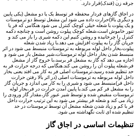
جرقه زن (فندک)قرار دارد.
در اجاق گازهای فردار محفظه فر توسط یک یا دو مشعل (یکی پایین
و دیگری بالا)حرارت داده می شود این مشعل توسط دو ترموستات
و یک پیلوت با شعله خیلی کوچک کنترل می شود هنگامی که فر یا
تنور خاموش است،شعله کوچک پیلوت روشن است و چنانچه دکمه
کنترل را چرخانیده و روشن کنیم این دکمه شیری را باز می کند و
جریان گاز را به پیلوت افزایش می دهد.با زیاد شدن شعله
پیلوت،بخار داخل لوله مربوطه به ترموستات منبسط می شود در اثر
منبسط شدن بخار داخل لوله ترموستات،شیر مشعل باز می شود و
اجازه می دهد که گاز به مشعل فر برسد،با خروج گاز از مشعل
فر،شعله پیلوت آن را روشن می کند.هنگامی که درجه حرارت فر به
حد تنظیم شده رسید،ترموستات اصلی فر به کار می افتد یعنی بخار
داخل لوله مربوطه به ترموستات اصلی (در اثر بالا رفتن حرارت
داخل فر)منبسط می شود و شیری را به کار می اندازد و جریان گاز
را به مشعل فر کم می کند.با پایین آمدن حرارت در فر،بخار لوله
ترموستات منقبض شده و توسط شیر عبور گاز،مقدار گاز ورودی را
زیاد می کند و شعله فر بیشتر می شود به این ترتیب حرارت داخل
فر با کم و زیاد شدن شعله مشعل آن توسط ترموستات در حد
تنظیم شده ای ثابت نگهداشته می شود.
تنظیمات اساسی در اجاق گاز