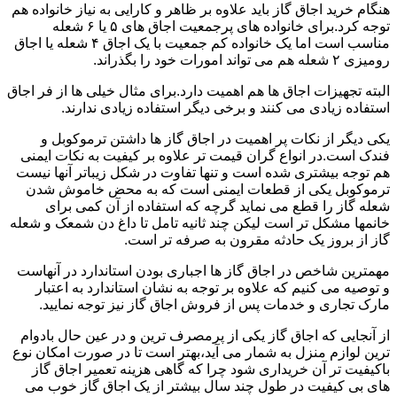
هنگام خرید اجاق گاز باید علاوه بر ظاهر و کارایی به نیاز خانواده هم
توجه کرد.برای خانواده های پرجمعیت اجاق های ۵ یا ۶ شعله
مناسب است اما یک خانواده کم جمعیت با یک اجاق ۴ شعله یا اجاق
رومیزی ۲ شعله هم می تواند امورات خود را بگذراند.
البته تجهیزات اجاق ها هم اهمیت دارد.برای مثال خیلی ها از فر اجاق
استفاده زیادی می کنند و برخی دیگر استفاده زیادی ندارند.
یکی دیگر از نکات پر اهمیت در اجاق گاز ها داشتن ترموکوبل و
فندک است.در انواع گران قیمت تر علاوه بر کیفیت به نکات ایمنی
هم توجه بیشتری شده است و تنها تفاوت در شکل زیباتر آنها نیست
ترموکوبل یکی از قطعات ایمنی است که به محض خاموش شدن
شعله گاز را قطع می نماید گرچه که استفاده از آن کمی برای
خانمها مشکل تر است لیکن چند ثانیه تامل تا داغ دن شمعک و شعله
گاز از بروز یک حادثه مقرون به صرفه تر است.
مهمترین شاخص در اجاق گاز ها اجباری بودن استاندارد در آنهاست
و توصیه می کنیم که علاوه بر توجه به نشان استاندارد به اعتبار
مارک تجاری و خدمات پس از فروش اجاق گاز نیز توجه نمایید.
از آنجایی که اجاق گاز یکی از پرمصرف ترین و در عین حال بادوام
ترین لوازم منزل به شمار می آید،بهتر است تا در صورت امکان نوع
باکیفیت تر آن خریداری شود چرا که گاهی هزینه تعمیر اجاق گاز
های بی کیفیت در طول چند سال بیشتر از یک اجاق گاز خوب می