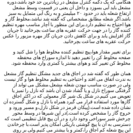
هنگامی که یک دکمه کنترل مشعل در زیادترین حد خود باشد،دوره
مشعل باید آبی بسوزد و داخل آن یعنی در قسمت وسط مشعل
ارتفاع شعله باید در حدود ۲۰ میلیمتر و به رنگ آبی متمایل به سبز
باشد.اگر شعله مطابق مشخصاتی که گفته شد نباشد،مخلوط گاز و
هوا احتیاج به تنظیم دارد.برای این منظور با آچار مناسب مهره تنظیم
کننده گاز را در جهت حرکت عقربه های ساعت بچرخانید تا جریان
گاز افزایش یابد و برای کاهش دادن جریان گاز مهره مزبور را عکس
حرکت عقربه های ساعت بچرخانید.
برای تغییر مقدار هوا،پیچ تنظیم کننده مخلوط هوا را شل کنید و
صفحه مخلوط کن را تغییر دهید تا اندازه سوراخ های محفظه
مخلوط کن تغییر کند و هوای بیشتر یا کمتری وارد محفظه شود.
همان طور که گفته شد در اجاق های جدید مشگل تنظیم گاز مشعل
به ندرت اتفاق می افتد و احتیاجی به تنظیم مخلوط هوا و گاز نیست
ولی در صورت مناسب نبودن شعله مشعل،مشکل می تواند از
گرفتگی سوراخ نازل و یا گشاد شدن آن باشد که نازل را تمیز یا
تعویض می کنیم.در شکل یک شیر گاز معمولی که در اکثر اجاق
گازها مورد استفاده قرار می گیرد همراه با نازل و شکل گسترده آن
نشان داده شده است.(پیکان قرمز در شکل نازل،و مسیر ورود و
خروج گاز را مشخص کرده است.)در این شیرها در وسط محور
چرخش شیر سوراخی وجود دارد و در آن پیچ قابل تنظیمی است که
دسترسی به آن با پیچ گوشتی باریکی امکان پذیر است.با چرخاندن
این پیچ شعله کم اجاق را،کمتر و یا بیشتر می کنیم.ولی بر روی