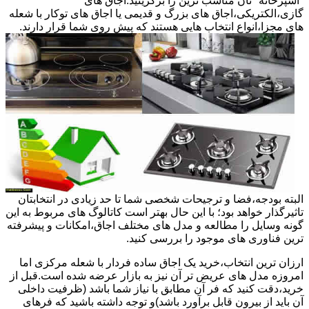
"آشپزخانه "تان مناسب ترین را برگزینید.اجاق های
گازی،الکتریکی،اجاق های بزرگ و قدیمی یا اجاق های توکار با شعله
های مجزا،انواع انتخاب هایی هستند که پیش روی شما قرار دارند.
البته بودجه،فضا و ترجیحات شخصی شما تا حد زیادی در انتخابتان
تاثیرگذار خواهد بود؛ با این حال بهتر است کاتالوگ های مربوط به این
گونه وسایل را مطالعه و مدل های مختلف اجاق،امکانات و پیشرفته
ترین فناوری های موجود را بررسی کنید.
ارزان ترین انتخاب،خرید یک اجاق ساده فردار با شعله مرکزی اما
امروزه مدل های عریض تر آن نیز به بازار عرضه شده است.قبل از
خرید،دقت کنید که فر آن مطابق با نیاز شما باشد (ظرفیت داخلی
آن باید از بیرون قابل برآورد باشد)و توجه داشته باشید که فرهای