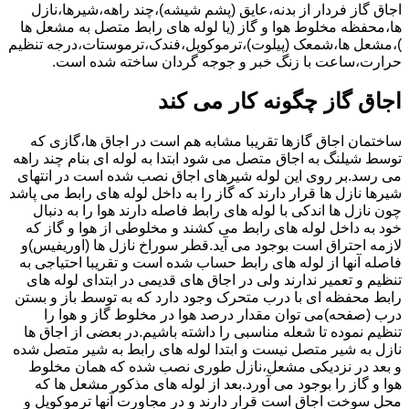
اجاق گاز فردار از بدنه،عایق (پشم شیشه)،چند راهه،شیرها،نازل
ها،محفظه مخلوط هوا و گاز (یا لوله های رابط متصل به مشعل ها
)،مشعل ها،شمعک (پیلوت)،ترموکوپل،فندک،ترموستات،درجه تنظیم
حرارت،ساعت با زنگ خبر و جوجه گردان ساخته شده است.
اجاق گاز چگونه کار می کند
ساختمان اجاق گازها تقریبا مشابه هم است در اجاق ها،گازی که
توسط شیلنگ به اجاق متصل می شود ابتدا به لوله ای بنام چند راهه
می رسد.بر روی این لوله شیرهای اجاق نصب شده است در انتهای
شیرها نازل ها قرار دارند که گاز را به داخل لوله های رابط می پاشد
چون نازل ها اندکی با لوله های رابط فاصله دارند هوا را به دنبال
خود به داخل لوله های رابط می کشند و مخلوطی از هوا و گاز که
لازمه احتراق است بوجود می آید.قطر سوراخ نازل ها (اوریفیس)و
فاصله آنها از لوله های رابط حساب شده است و تقریبا احتیاجی به
تنظیم و تعمیر ندارند ولی در اجاق های قدیمی در ابتدای لوله های
رابط محفظه ای با درب متحرک وجود دارد که به توسط باز و بستن
درب (صفحه)می توان مقدار درصد هوا در مخلوط گاز و هوا را
تنظیم نموده تا شعله مناسبی را داشته باشیم.در بعضی از اجاق ها
نازل به شیر متصل نیست و ابتدا لوله های رابط به شیر متصل شده
و بعد در نزدیکی مشعل،نازل طوری نصب شده که همان مخلوط
هوا و گاز را بوجود می آورد.بعد از لوله های مذکور مشعل ها که
محل سوخت اجاق است قرار دارند و در مجاورت آنها ترموکوپل و