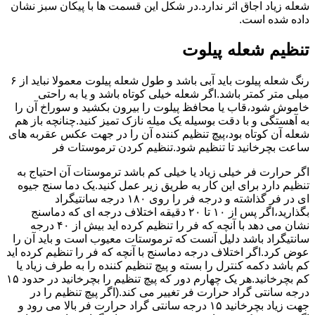
شعله زیاد اجاق اثر ندارد.در شکل این قسمت ها با پیکان سبز نشان
داده شده است.
تنظیم شعله پیلوت
رنگ شعله پیلوت باید آبی باشد و طول شعله پیلوت معمولا نباید از ۶
میلی متر کمتر باشد.اگر شعله خیلی کوتاه باشد و یا به راحتی
خاموش شود،قاب یا محافظ پیلوت را بیرون بکشید و سوراخ آن را
به آهستگی و با دقت بوسیله یک میله نازک تمیز کنید.چنانچه باز هم
شعله آن کوتاه بود،پیچ تنظیم کننده آن را در جهت عکس عقربه های
ساعت بچرخانید تا تنظیم شود.تنظیم کردن ترموستات فر
اگر حرارت فر خیلی زیاد یا خیلی کم باشد ترموستات آن احتیاج به
تنظیم دارد برای این کار به طریق زیر عمل کنید.یک دما سنج جیوه
ای در فر گذاشته و درجه فر را روی ۱۸۰ درجه سانتیگراد
بگذارید،اگر پس از ۱۰ تا ۲۰ دقیقه اختلاف درجه ای که دماسنج
نشان می دهد با آنچه که فر را تنظیم کرده اید بیش از ۴۰ درجه
سانتیگراد باشد دلیل آنست که ترموستات معیوب است و باید آن را
عوض کرد.اگر اختلاف درجه دماسنج با آنچه که فر را تنظیم کرده اید
کم باشد دکمه کنترل را بسته و پیچ تنظیم کننده را به طرف زیاد یا
کم بچرخانید.هر یک چهارم دور که پیچ تنظیم را بچرخانید در حدود ۱۵
درجه سانتی گراد حرارت فر تغییر می کند.(اگر پیچ تنظیم را در
جهت زیاد بچرخانید ۱۵ درجه سانتی گراد حرارت فر بالا می رود و