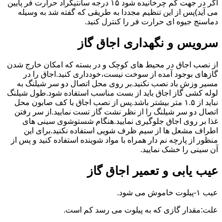
اگر در جهت کم چرخانیده شود ۱۵ درجه سانتیگراد حرارت فر پایین
می آید)پس از این تنظیم مجددا به طریقی که گفته شد به وسیله
دماسنج جیوه ای حرارت فر را کنترل کنید.
سرویس و نگهداری اجاق گاز
از نصب اجاق در محیط های کوچک و در بسته که امکان خارج شدن
گازهای بوجود آمده از سوخت نیست،خودداری کنید.اجاق را در
مسیر وزش باد نصب نکنید.بر روی محل اتصال دو سر شیلنگ به
لوله کشی گاز اجاق باید از بست مناسب استفاده شود.طول شیلنگ
نباید از ۱.۵ متر بیشتر باشد.پس از نصب اجاق با کف صابون محل
اتصال دو سر شیلنگ را از نظر نشت گاز تست نمایید.از سر رفتن
غذا بر روی اجاق جلوگیری نمایید.هنگام شستوشوی سینی های
اطراف مشعل ها از سیم ظرف شویی استفاده نکنید.برای این
منظور از پارچه نم دار همراه با مواد شوینده استفاده کنید و پس از
آن سینی را خشک نمایید.
عیب یابی و تعمیر اجاق گاز
عیب ۱-پیلوت خاموش می شود.
علت:مقدار گازی که به پیلوت می رسد کم است.