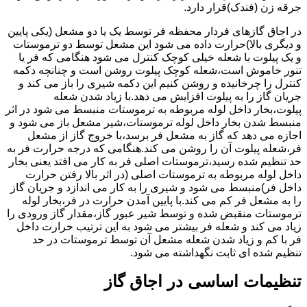
جرقه زن (فندک)قرار دارد.
در اجاق گازهای فردار محفظه فر توسط یک یا دو مشعل (یکی پایین
و دیگری بالا)حرارت داده می شود این مشعل توسط دو ترموستات
و یک پیلوت با شعله خیلی کوچک کنترل می شود هنگامی که فر یا
تنور خاموش است،شعله کوچک پیلوت روشن است و چنانچه دکمه
کنترل را چرخانیده و روشن کنیم این دکمه شیری را باز می کند و
جریان گاز را به پیلوت افزایش می دهد.با زیاد شدن شعله
پیلوت،بخار داخل لوله مربوطه به ترموستات منبسط می شود در اثر
منبسط شدن بخار داخل لوله ترموستات،شیر مشعل باز می شود و
اجازه می دهد که گاز به مشعل فر برسد،با خروج گاز از مشعل
فر،شعله پیلوت آن را روشن می کند.هنگامی که درجه حرارت فر به
حد تنظیم شده رسید،ترموستات اصلی فر به کار می افتد یعنی بخار
داخل لوله مربوطه به ترموستات اصلی (در اثر بالا رفتن حرارت
داخل فر)منبسط می شود و شیری را به کار می اندازد و جریان گاز
را به مشعل فر کم می کند.با پایین آمدن حرارت در فر،بخار لوله
ترموستات منقبض شده و توسط شیر عبور گاز،مقدار گاز ورودی را
زیاد می کند و شعله فر بیشتر می شود به این ترتیب حرارت داخل
فر با کم و زیاد شدن شعله مشعل آن توسط ترموستات در حد
تنظیم شده ای ثابت نگهداشته می شود.
تنظیمات اساسی در اجاق گاز