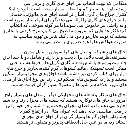
هنگامی که نوبت انتخاب بین اجاق های گازی و برقی می
رسد،تفاوت ها بسیار کم و انتخاب بسیار سخت است.با وجود اینکه
کنترل چراغ های گازی آسان تر است،اجاق های هالوژنی،خدماتی
مانند چراغ های گازی را ارائه می دهد،گرمای آنها بسیار سریع است
و به راحتی نیز خاموش می شوند.اما هر گونه سوختی که انتخاب
کنید،اکثر غذاهایی که امروزه ما طبخ می کنیم،سرخ کردنی یا بخارپز
هستند که تولید بخار،بو و دود می کنند بنابراین تهویه مناسب به
صورت هواکش ها یا هود ضروری به نظر می رسد.
اجاق های پیشرفته و مدل های فرانسویاین وسایل مدرن و
پیشرفته،ظرفیت بالایی برای پخت و پز دارند و شامل دو یا چند اجاق
چند منظوره،پنج یا شش شعله گازی،گریل ها و فرها هستند.حتی
ممکن است تسهیلاتی مانند کشوهای گرم کننده،بخارپز و چرخ های
دوار برای کباب کردن نیز داشته باشند.اجاق های مجزا بسیار سنگین
هستند و نیاز به کفپوش های محکم نیز دارند.این نوع اجاق ها از مدل
های مورد علاقه سرآشپز ها و معمولا بسیار گران قیمت هستند.
اجاق های توکار و شعله های مجزایکی دیگر از مدل های بسیار رایج
امروزی،اجاق های توکاری هستند که شعله های مجزا دارند و به شما
اجازه می دهند تا دو فضای مجزای پخت و پز داشته و فر خود را نیز
در محل مناسبی جای دهید (به عنوان مثال در ارتفاع کمر یا
چشم).این اجاق گاز ها بسیار گران تر از اجاق های مجزای
استاندارد،اما در عین حال انعطاف پذیرتر و متداول تر هستند.