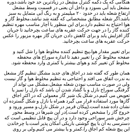
هنگامی که یک دکمه کنترل مشعل در زیادترین حد خود باشد،دوره
مشعل باید آبی بسوزد و داخل آن یعنی در قسمت وسط مشعل
ارتفاع شعله باید در حدود ۲۰ میلیمتر و به رنگ آبی متمایل به سبز
باشد.اگر شعله مطابق مشخصاتی که گفته شد نباشد،مخلوط گاز و
هوا احتیاج به تنظیم دارد.برای این منظور با آچار مناسب مهره تنظیم
کننده گاز را در جهت حرکت عقربه های ساعت بچرخانید تا جریان
گاز افزایش یابد و برای کاهش دادن جریان گاز مهره مزبور را عکس
حرکت عقربه های ساعت بچرخانید.
برای تغییر مقدار هوا،پیچ تنظیم کننده مخلوط هوا را شل کنید و
صفحه مخلوط کن را تغییر دهید تا اندازه سوراخ های محفظه
مخلوط کن تغییر کند و هوای بیشتر یا کمتری وارد محفظه شود.
همان طور که گفته شد در اجاق های جدید مشگل تنظیم گاز مشعل
به ندرت اتفاق می افتد و احتیاجی به تنظیم مخلوط هوا و گاز نیست
ولی در صورت مناسب نبودن شعله مشعل،مشکل می تواند از
گرفتگی سوراخ نازل و یا گشاد شدن آن باشد که نازل را تمیز یا
تعویض می کنیم.در شکل یک شیر گاز معمولی که در اکثر اجاق
گازها مورد استفاده قرار می گیرد همراه با نازل و شکل گسترده آن
نشان داده شده است.(پیکان قرمز در شکل نازل،و مسیر ورود و
خروج گاز را مشخص کرده است.)در این شیرها در وسط محور
چرخش شیر سوراخی وجود دارد و در آن پیچ قابل تنظیمی است که
دسترسی به آن با پیچ گوشتی باریکی امکان پذیر است.با چرخاندن
این پیچ شعله کم اجاق را،کمتر و یا بیشتر می کنیم.ولی بر روی