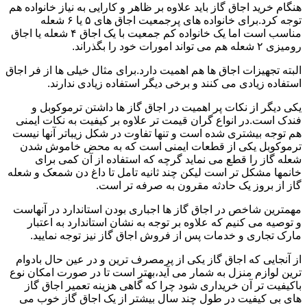
هنگام خرید اجاق گاز باید علاوه بر ظاهر و کارایی به نیاز خانواده هم
توجه کرد.برای خانواده های پرجمعیت اجاق های ۵ یا ۶ شعله
مناسب است اما یک خانواده کم جمعیت با یک اجاق ۴ شعله یا اجاق
رومیزی ۲ شعله هم می تواند امورات خود را بگذراند.
البته تجهیزات اجاق ها هم اهمیت دارد.برای مثال خیلی ها از فر اجاق
استفاده زیادی می کنند و برخی دیگر استفاده زیادی ندارند.
یکی دیگر از نکات پر اهمیت در اجاق گاز ها داشتن ترموکوبل و
فندک است.در انواع گران قیمت تر علاوه بر کیفیت به نکات ایمنی
هم توجه بیشتری شده است و تنها تفاوت در شکل زیباتر آنها نیست
ترموکوبل یکی از قطعات ایمنی است که به محض خاموش شدن
شعله گاز را قطع می نماید گرچه که استفاده از آن کمی برای
خانمها مشکل تر است لیکن چند ثانیه تامل تا داغ دن شمعک و شعله
گاز از بروز یک حادثه مقرون به صرفه تر است.
مهمترین شاخص در اجاق گاز ها اجباری بودن استاندارد در آنهاست
و توصیه می کنیم که علاوه بر توجه به نشان استاندارد به اعتبار
مارک تجاری و خدمات پس از فروش اجاق گاز نیز توجه نمایید.
از آنجایی که اجاق گاز یکی از پرمصرف ترین و در عین حال بادوام
ترین لوازم منزل به شمار می آید،بهتر است تا در صورت امکان نوع
باکیفیت تر آن خریداری شود چرا که گاهی هزینه تعمیر اجاق گاز
های بی کیفیت در طول چند سال بیشتر از یک اجاق گاز خوب می