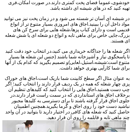
خودشوی،عموما فضای پخت کمتری دارند.در صورت امکان،فری
تهیه کنید که در های شیشه ای داشته باشد.
در شیشه ای آسان تر شسته می شود و در زمان پخت نیز می توانید
مواد داخل آن را ببینید.اجاق های امروزی بسیار متنوع تر از انواع
قدیمی است و دارای کباب پزها،شعله هایی برای سرخ کن های
بزرگ،جایی خاص برای ماهی تابه و انواع دو شعله ای یا شش شعله
ای هستند.
اگر شعله ها را جداگانه خریداری می کنید،در انتخاب خود دقت کنید
تا پاسخگوی نیاز و آشپزخانه شما باشند (جنس این شعله ها بسیار
متنوع است:شیشه،استیل،لعابی)و تصمیم بگیرید که کدام یک از آنها
برای شما کارآیی بهتری خواهد داشت.
به عنوان مثال اگر سطح کابینت شما باریک است،اجاق های خوراک
پزی چهار شعله که همه در یک ردیف قرار دارند را انتخاب کنید؛ اگر
چپ دست هستید،اجاق هایی را انتخاب کنید که کلیدهای تنظیم آن
برخلاف اجاق های استانداردی که در سمت راست قرار دارند،در
جلوی اجاق قرار گرفته باشند تا برای دسترسی به کلیدها مجبور
نباشید دست خود را روی اجاق و گرما بگیرید.همچنین اطمینان
حاصل کنید که شعله های کافی در اختیار دارید تا بتوانید در آن واحد
چند ماهی تابه و قابلمه را روی آن قرار دهید.