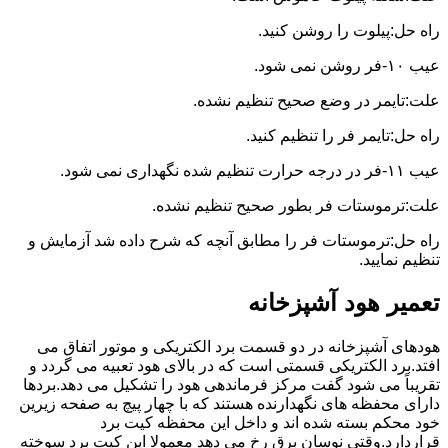
راه حل:پیلوت را روشن کنید.
عیب ۱۰-فر روشن نمی شود.
علت:تایمر در وضع صحیح تنظیم نشده.
راه حل:تایمر فر را تنظیم کنید.
عیب ۱۱-فر در درجه حرارت تنظیم شده نگهداری نمی شود.
علت:ترموستات فر بطور صحیح تنظیم نشده.
راه حل:ترموستات فر را مطابق آنچه که شرح داده شد آزمایش و
تنظیم نمایید.
تعمیر هود آشپزخانه
هودهای آشپزخانه در دو قسمت برد الکتریکی و موتور اتفاق می
افتد.برد الکتریکی قسمتی است که در بالای هود تعبیه می گردد و
تقریباً می شود گفت مرکز فرماندهی هود را تشکیل می دهد.بردها
دارای محفظه های نگهدارنده هستند که با چهار پیچ به صفحه زیرین
خود محکم بسته شده اند و داخل این محفظه کیت برد
قراردارد.وقتی نوسان برق رخ می دهد معمولا این کیت برد سوخته