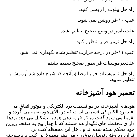
راه حل:پیلوت را روشن کنید.
عیب ۱۰-فر روشن نمی شود.
علت:تایمر در وضع صحیح تنظیم نشده.
راه حل:تایمر فر را تنظیم کنید.
عیب ۱۱-فر در درجه حرارت تنظیم شده نگهداری نمی شود.
علت:ترموستات فر بطور صحیح تنظیم نشده.
راه حل:ترموستات فر را مطابق آنچه که شرح داده شد آزمایش و
تنظیم نمایید.
تعمیر هود آشپزخانه
هودهای آشپزخانه در دو قسمت برد الکتریکی و موتور اتفاق می
افتد.برد الکتریکی قسمتی است که در بالای هود تعبیه می گردد و
تقریباً می شود گفت مرکز فرماندهی هود را تشکیل می دهد.بردها
دارای محفظه های نگهدارنده هستند که با چهار پیچ به صفحه زیرین
خود محکم بسته شده اند و داخل این محفظه کیت برد
قراردارد.وقتی نوسان برق رخ می دهد معمولا این کیت برد سوخته