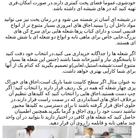
خودشوی،عموما فضای پخت کمتری دارند.در صورت امکان،فری
تهیه کنید که در های شیشه ای داشته باشد.
در شیشه ای آسان تر شسته می شود و در زمان پخت نیز می توانید
مواد داخل آن را ببینید.اجاق های امروزی بسیار متنوع تر از انواع
قدیمی است و دارای کباب پزها،شعله هایی برای سرخ کن های
بزرگ،جایی خاص برای ماهی تابه و انواع دو شعله ای یا شش شعله
ای هستند.
اگر شعله ها را جداگانه خریداری می کنید،در انتخاب خود دقت کنید
تا پاسخگوی نیاز و آشپزخانه شما باشند (جنس این شعله ها بسیار
متنوع است:شیشه،استیل،لعابی)و تصمیم بگیرید که کدام یک از آنها
برای شما کارآیی بهتری خواهد داشت.
به عنوان مثال اگر سطح کابینت شما باریک است،اجاق های خوراک
پزی چهار شعله که همه در یک ردیف قرار دارند را انتخاب کنید؛ اگر
چپ دست هستید،اجاق هایی را انتخاب کنید که کلیدهای تنظیم آن
برخلاف اجاق های استانداردی که در سمت راست قرار دارند،در
جلوی اجاق قرار گرفته باشند تا برای دسترسی به کلیدها مجبور
نباشید دست خود را روی اجاق و گرما بگیرید.همچنین اطمینان
حاصل کنید که شعله های کافی در اختیار دارید تا بتوانید در آن واحد
چند ماهی تابه و قابلمه را روی آن قرار دهید.