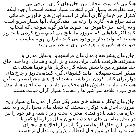
هنگامی که نوبت انتخاب بین اجاق های گازی و برقی می
رسد،تفاوت ها بسیار کم و انتخاب بسیار سخت است.با وجود اینکه
کنترل چراغ های گازی آسان تر است،اجاق های هالوژنی،خدماتی
مانند چراغ های گازی را ارائه می دهد،گرمای آنها بسیار سریع است
و به راحتی نیز خاموش می شوند.اما هر گونه سوختی که انتخاب
کنید،اکثر غذاهایی که امروزه ما طبخ می کنیم،سرخ کردنی یا بخارپز
هستند که تولید بخار،بو و دود می کنند بنابراین تهویه مناسب به
صورت هواکش ها یا هود ضروری به نظر می رسد.
اجاق های پیشرفته و مدل های فرانسویاین وسایل مدرن و
پیشرفته،ظرفیت بالایی برای پخت و پز دارند و شامل دو یا چند اجاق
چند منظوره،پنج یا شش شعله گازی،گریل ها و فرها هستند.حتی
ممکن است تسهیلاتی مانند کشوهای گرم کننده،بخارپز و چرخ های
دوار برای کباب کردن نیز داشته باشند.اجاق های مجزا بسیار سنگین
هستند و نیاز به کفپوش های محکم نیز دارند.این نوع اجاق ها از مدل
های مورد علاقه سرآشپز ها و معمولا بسیار گران قیمت هستند.
اجاق های توکار و شعله های مجزایکی دیگر از مدل های بسیار رایج
امروزی،اجاق های توکاری هستند که شعله های مجزا دارند و به شما
اجازه می دهند تا دو فضای مجزای پخت و پز داشته و فر خود را نیز
در محل مناسبی جای دهید (به عنوان مثال در ارتفاع کمر یا
چشم).این اجاق گاز ها بسیار گران تر از اجاق های مجزای
استاندارد،اما در عین حال انعطاف پذیرتر و متداول تر هستند.