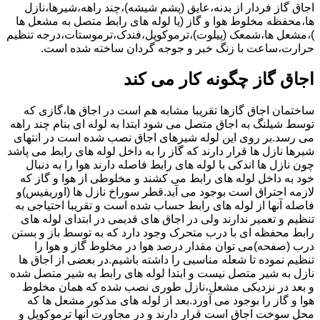
اجاق گاز فردار از بدنه،عایق (پشم شیشه)،چند راهه،شیرها،نازل
ها،محفظه مخلوط هوا و گاز (یا لوله های رابط متصل به مشعل ها
)،مشعل ها،شمعک (پیلوت)،ترموکوپل،فندک،ترموستات،درجه تنظیم
حرارت،ساعت با زنگ خبر و جوجه گردان ساخته شده است.
اجاق گاز چگونه کار می کند
ساختمان اجاق گازها تقریبا مشابه هم است در اجاق ها،گازی که
توسط شیلنگ به اجاق متصل می شود ابتدا به لوله ای بنام چند راهه
می رسد.بر روی این لوله شیرهای اجاق نصب شده است در انتهای
شیرها نازل ها قرار دارند که گاز را به داخل لوله های رابط می پاشد
چون نازل ها اندکی با لوله های رابط فاصله دارند هوا را به دنبال
خود به داخل لوله های رابط می کشند و مخلوطی از هوا و گاز که
لازمه احتراق است بوجود می آید.قطر سوراخ نازل ها (اوریفیس)و
فاصله آنها از لوله های رابط حساب شده است و تقریبا احتیاجی به
تنظیم و تعمیر ندارند ولی در اجاق های قدیمی در ابتدای لوله های
رابط محفظه ای با درب متحرک وجود دارد که به توسط باز و بستن
درب (صفحه)می توان مقدار درصد هوا در مخلوط گاز و هوا را
تنظیم نموده تا شعله مناسبی را داشته باشیم.در بعضی از اجاق ها
نازل به شیر متصل نیست و ابتدا لوله های رابط به شیر متصل شده
و بعد در نزدیکی مشعل،نازل طوری نصب شده که همان مخلوط
هوا و گاز را بوجود می آورد.بعد از لوله های مذکور مشعل ها که
محل سوخت اجاق است قرار دارند و در مجاورت آنها ترموکوپل و