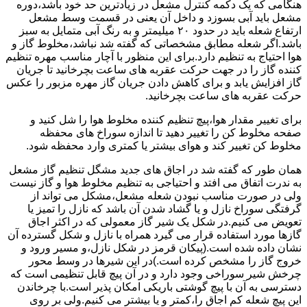
هنگامی که یک دکمه کنترل مشعل در زیادترین حد خود باشد،دوره
مشعل باید آبی بسوزد و داخل آن یعنی در قسمت وسط مشعل
ارتفاع شعله باید در حدود ۲۰ میلیمتر و به رنگ آبی متمایل به سبز
باشد.اگر شعله مطابق مشخصاتی که گفته شد نباشد،مخلوط گاز و
هوا احتیاج به تنظیم دارد.برای این منظور با آچار مناسب مهره تنظیم
کننده گاز را در جهت حرکت عقربه های ساعت بچرخانید تا جریان
گاز افزایش یابد و برای کاهش دادن جریان گاز مهره مزبور را عکس
حرکت عقربه های ساعت بچرخانید.
برای تغییر مقدار هوا،پیچ تنظیم کننده مخلوط هوا را شل کنید و
صفحه مخلوط کن را تغییر دهید تا اندازه سوراخ های محفظه
مخلوط کن تغییر کند و هوای بیشتر یا کمتری وارد محفظه شود.
همان طور که گفته شد در اجاق های جدید مشگل تنظیم گاز مشعل
به ندرت اتفاق می افتد و احتیاجی به تنظیم مخلوط هوا و گاز نیست
ولی در صورت مناسب نبودن شعله مشعل،مشکل می تواند از
گرفتگی سوراخ نازل و یا گشاد شدن آن باشد که نازل را تمیز یا
تعویض می کنیم.در شکل یک شیر گاز معمولی که در اکثر اجاق
گازها مورد استفاده قرار می گیرد همراه با نازل و شکل گسترده آن
نشان داده شده است.(پیکان قرمز در شکل نازل،و مسیر ورود و
خروج گاز را مشخص کرده است.)در این شیرها در وسط محور
چرخش شیر سوراخی وجود دارد و در آن پیچ قابل تنظیمی است که
دسترسی به آن با پیچ گوشتی باریکی امکان پذیر است.با چرخاندن
این پیچ شعله کم اجاق را،کمتر و یا بیشتر می کنیم.ولی بر روی