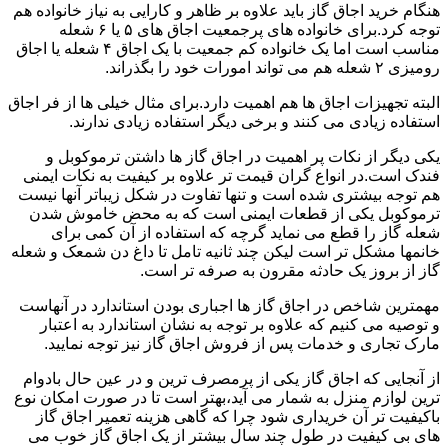
هنگام خرید اجاق گاز باید علاوه بر ظاهر و کارایی به نیاز خانواده هم
توجه کرد.برای خانواده های پرجمعیت اجاق های ۵ یا ۶ شعله
مناسب است اما یک خانواده کم جمعیت با یک اجاق ۴ شعله یا اجاق
رومیزی ۲ شعله هم می تواند امورات خود را بگذراند.
البته تجهیزات اجاق ها هم اهمیت دارد.برای مثال خیلی ها از فر اجاق
استفاده زیادی می کنند و برخی دیگر استفاده زیادی ندارند.
یکی دیگر از نکات پر اهمیت در اجاق گاز ها داشتن ترموکوبل و
فندک است.در انواع گران قیمت تر علاوه بر کیفیت به نکات ایمنی
هم توجه بیشتری شده است و تنها تفاوت در شکل زیباتر آنها نیست
ترموکوبل یکی از قطعات ایمنی است که به محض خاموش شدن
شعله گاز را قطع می نماید گرچه که استفاده از آن کمی برای
خانمها مشکل تر است لیکن چند ثانیه تامل تا داغ دن شمعک و شعله
گاز از بروز یک حادثه مقرون به صرفه تر است.
مهمترین شاخص در اجاق گاز ها اجباری بودن استاندارد در آنهاست
و توصیه می کنیم که علاوه بر توجه به نشان استاندارد به اعتبار
مارک تجاری و خدمات پس از فروش اجاق گاز نیز توجه نمایید.
از آنجایی که اجاق گاز یکی از پرمصرف ترین و در عین حال بادوام
ترین لوازم منزل به شمار می آید،بهتر است تا در صورت امکان نوع
باکیفیت تر آن خریداری شود چرا که گاهی هزینه تعمیر اجاق گاز
های بی کیفیت در طول چند سال بیشتر از یک اجاق گاز خوب می