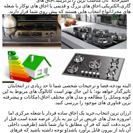
"آشپزخانه "تان مناسب ترین را برگزینید.اجاق های
گازی،الکتریکی،اجاق های بزرگ و قدیمی یا اجاق های توکار با شعله
های مجزا،انواع انتخاب هایی هستند که پیش روی شما قرار دارند.
البته بودجه،فضا و ترجیحات شخصی شما تا حد زیادی در انتخابتان
تاثیرگذار خواهد بود؛ با این حال بهتر است کاتالوگ های مربوط به این
گونه وسایل را مطالعه و مدل های مختلف اجاق،امکانات و پیشرفته
ترین فناوری های موجود را بررسی کنید.
ارزان ترین انتخاب،خرید یک اجاق ساده فردار با شعله مرکزی اما
امروزه مدل های عریض تر آن نیز به بازار عرضه شده است.قبل از
خرید،دقت کنید که فر آن مطابق با نیاز شما باشد (ظرفیت داخلی
آن باید از بیرون قابل برآورد باشد)و توجه داشته باشید که فرهای