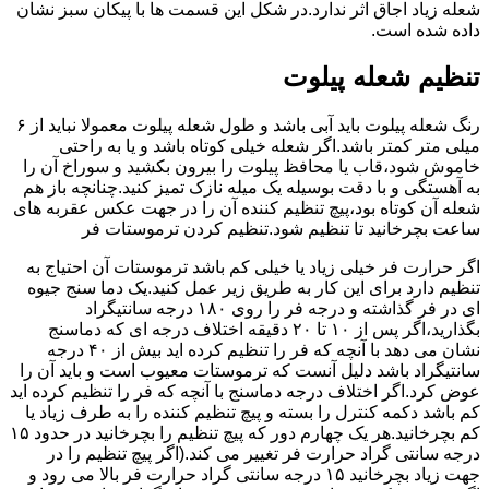
شعله زیاد اجاق اثر ندارد.در شکل این قسمت ها با پیکان سبز نشان
داده شده است.
تنظیم شعله پیلوت
رنگ شعله پیلوت باید آبی باشد و طول شعله پیلوت معمولا نباید از ۶
میلی متر کمتر باشد.اگر شعله خیلی کوتاه باشد و یا به راحتی
خاموش شود،قاب یا محافظ پیلوت را بیرون بکشید و سوراخ آن را
به آهستگی و با دقت بوسیله یک میله نازک تمیز کنید.چنانچه باز هم
شعله آن کوتاه بود،پیچ تنظیم کننده آن را در جهت عکس عقربه های
ساعت بچرخانید تا تنظیم شود.تنظیم کردن ترموستات فر
اگر حرارت فر خیلی زیاد یا خیلی کم باشد ترموستات آن احتیاج به
تنظیم دارد برای این کار به طریق زیر عمل کنید.یک دما سنج جیوه
ای در فر گذاشته و درجه فر را روی ۱۸۰ درجه سانتیگراد
بگذارید،اگر پس از ۱۰ تا ۲۰ دقیقه اختلاف درجه ای که دماسنج
نشان می دهد با آنچه که فر را تنظیم کرده اید بیش از ۴۰ درجه
سانتیگراد باشد دلیل آنست که ترموستات معیوب است و باید آن را
عوض کرد.اگر اختلاف درجه دماسنج با آنچه که فر را تنظیم کرده اید
کم باشد دکمه کنترل را بسته و پیچ تنظیم کننده را به طرف زیاد یا
کم بچرخانید.هر یک چهارم دور که پیچ تنظیم را بچرخانید در حدود ۱۵
درجه سانتی گراد حرارت فر تغییر می کند.(اگر پیچ تنظیم را در
جهت زیاد بچرخانید ۱۵ درجه سانتی گراد حرارت فر بالا می رود و