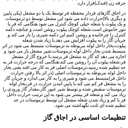
جرقه زن (فندک)قرار دارد.
در اجاق گازهای فردار محفظه فر توسط یک یا دو مشعل (یکی پایین
و دیگری بالا)حرارت داده می شود این مشعل توسط دو ترموستات
و یک پیلوت با شعله خیلی کوچک کنترل می شود هنگامی که فر یا
تنور خاموش است،شعله کوچک پیلوت روشن است و چنانچه دکمه
کنترل را چرخانیده و روشن کنیم این دکمه شیری را باز می کند و
جریان گاز را به پیلوت افزایش می دهد.با زیاد شدن شعله
پیلوت،بخار داخل لوله مربوطه به ترموستات منبسط می شود در اثر
منبسط شدن بخار داخل لوله ترموستات،شیر مشعل باز می شود و
اجازه می دهد که گاز به مشعل فر برسد،با خروج گاز از مشعل
فر،شعله پیلوت آن را روشن می کند.هنگامی که درجه حرارت فر به
حد تنظیم شده رسید،ترموستات اصلی فر به کار می افتد یعنی بخار
داخل لوله مربوطه به ترموستات اصلی (در اثر بالا رفتن حرارت
داخل فر)منبسط می شود و شیری را به کار می اندازد و جریان گاز
را به مشعل فر کم می کند.با پایین آمدن حرارت در فر،بخار لوله
ترموستات منقبض شده و توسط شیر عبور گاز،مقدار گاز ورودی را
زیاد می کند و شعله فر بیشتر می شود به این ترتیب حرارت داخل
فر با کم و زیاد شدن شعله مشعل آن توسط ترموستات در حد
تنظیم شده ای ثابت نگهداشته می شود.
تنظیمات اساسی در اجاق گاز