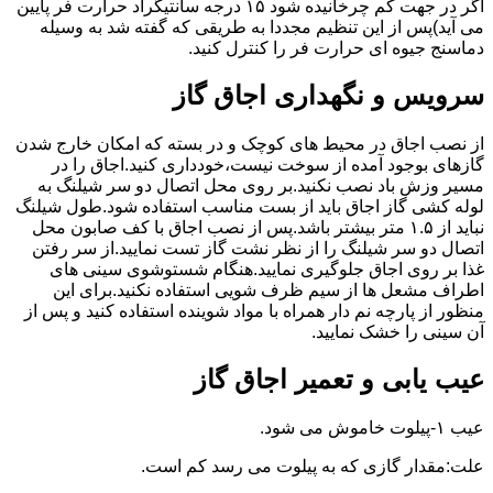
اگر در جهت کم چرخانیده شود ۱۵ درجه سانتیگراد حرارت فر پایین
می آید)پس از این تنظیم مجددا به طریقی که گفته شد به وسیله
دماسنج جیوه ای حرارت فر را کنترل کنید.
سرویس و نگهداری اجاق گاز
از نصب اجاق در محیط های کوچک و در بسته که امکان خارج شدن
گازهای بوجود آمده از سوخت نیست،خودداری کنید.اجاق را در
مسیر وزش باد نصب نکنید.بر روی محل اتصال دو سر شیلنگ به
لوله کشی گاز اجاق باید از بست مناسب استفاده شود.طول شیلنگ
نباید از ۱.۵ متر بیشتر باشد.پس از نصب اجاق با کف صابون محل
اتصال دو سر شیلنگ را از نظر نشت گاز تست نمایید.از سر رفتن
غذا بر روی اجاق جلوگیری نمایید.هنگام شستوشوی سینی های
اطراف مشعل ها از سیم ظرف شویی استفاده نکنید.برای این
منظور از پارچه نم دار همراه با مواد شوینده استفاده کنید و پس از
آن سینی را خشک نمایید.
عیب یابی و تعمیر اجاق گاز
عیب ۱-پیلوت خاموش می شود.
علت:مقدار گازی که به پیلوت می رسد کم است.