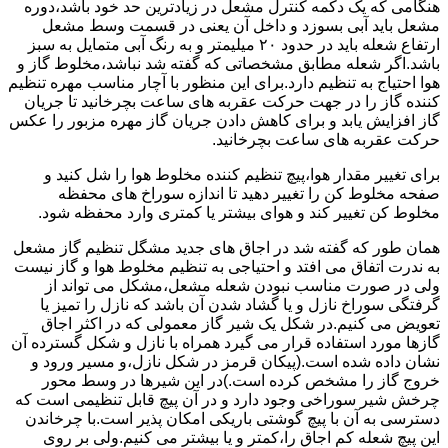
هنگامی که یک دکمه کنترل مشعل در زیادترین حد خود باشد،دوره
مشعل باید آبی بسوزد و داخل آن یعنی در قسمت وسط مشعل
ارتفاع شعله باید در حدود ۲۰ میلیمتر و به رنگ آبی متمایل به سبز
باشد.اگر شعله مطابق مشخصاتی که گفته شد نباشد،مخلوط گاز و
هوا احتیاج به تنظیم دارد.برای این منظور با آچار مناسب مهره تنظیم
کننده گاز را در جهت حرکت عقربه های ساعت بچرخانید تا جریان
گاز افزایش یابد و برای کاهش دادن جریان گاز مهره مزبور را عکس
حرکت عقربه های ساعت بچرخانید.
برای تغییر مقدار هوا،پیچ تنظیم کننده مخلوط هوا را شل کنید و
صفحه مخلوط کن را تغییر دهید تا اندازه سوراخ های محفظه
مخلوط کن تغییر کند و هوای بیشتر یا کمتری وارد محفظه شود.
همان طور که گفته شد در اجاق های جدید مشگل تنظیم گاز مشعل
به ندرت اتفاق می افتد و احتیاجی به تنظیم مخلوط هوا و گاز نیست
ولی در صورت مناسب نبودن شعله مشعل،مشکل می تواند از
گرفتگی سوراخ نازل و یا گشاد شدن آن باشد که نازل را تمیز یا
تعویض می کنیم.در شکل یک شیر گاز معمولی که در اکثر اجاق
گازها مورد استفاده قرار می گیرد همراه با نازل و شکل گسترده آن
نشان داده شده است.(پیکان قرمز در شکل نازل،و مسیر ورود و
خروج گاز را مشخص کرده است.)در این شیرها در وسط محور
چرخش شیر سوراخی وجود دارد و در آن پیچ قابل تنظیمی است که
دسترسی به آن با پیچ گوشتی باریکی امکان پذیر است.با چرخاندن
این پیچ شعله کم اجاق را،کمتر و یا بیشتر می کنیم.ولی بر روی