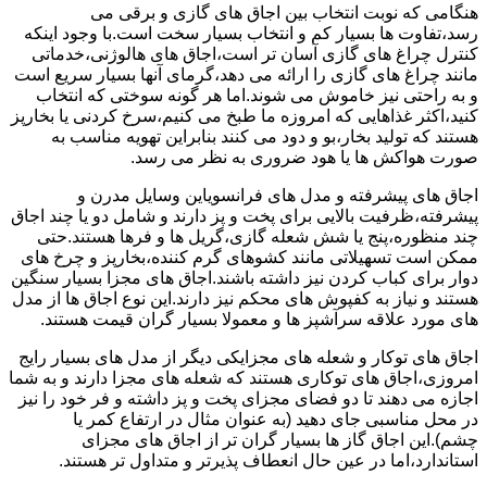
هنگامی که نوبت انتخاب بین اجاق های گازی و برقی می
رسد،تفاوت ها بسیار کم و انتخاب بسیار سخت است.با وجود اینکه
کنترل چراغ های گازی آسان تر است،اجاق های هالوژنی،خدماتی
مانند چراغ های گازی را ارائه می دهد،گرمای آنها بسیار سریع است
و به راحتی نیز خاموش می شوند.اما هر گونه سوختی که انتخاب
کنید،اکثر غذاهایی که امروزه ما طبخ می کنیم،سرخ کردنی یا بخارپز
هستند که تولید بخار،بو و دود می کنند بنابراین تهویه مناسب به
صورت هواکش ها یا هود ضروری به نظر می رسد.
اجاق های پیشرفته و مدل های فرانسویاین وسایل مدرن و
پیشرفته،ظرفیت بالایی برای پخت و پز دارند و شامل دو یا چند اجاق
چند منظوره،پنج یا شش شعله گازی،گریل ها و فرها هستند.حتی
ممکن است تسهیلاتی مانند کشوهای گرم کننده،بخارپز و چرخ های
دوار برای کباب کردن نیز داشته باشند.اجاق های مجزا بسیار سنگین
هستند و نیاز به کفپوش های محکم نیز دارند.این نوع اجاق ها از مدل
های مورد علاقه سرآشپز ها و معمولا بسیار گران قیمت هستند.
اجاق های توکار و شعله های مجزایکی دیگر از مدل های بسیار رایج
امروزی،اجاق های توکاری هستند که شعله های مجزا دارند و به شما
اجازه می دهند تا دو فضای مجزای پخت و پز داشته و فر خود را نیز
در محل مناسبی جای دهید (به عنوان مثال در ارتفاع کمر یا
چشم).این اجاق گاز ها بسیار گران تر از اجاق های مجزای
استاندارد،اما در عین حال انعطاف پذیرتر و متداول تر هستند.