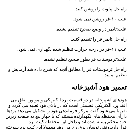
راه حل:پیلوت را روشن کنید.
عیب ۱۰-فر روشن نمی شود.
علت:تایمر در وضع صحیح تنظیم نشده.
راه حل:تایمر فر را تنظیم کنید.
عیب ۱۱-فر در درجه حرارت تنظیم شده نگهداری نمی شود.
علت:ترموستات فر بطور صحیح تنظیم نشده.
راه حل:ترموستات فر را مطابق آنچه که شرح داده شد آزمایش و
تنظیم نمایید.
تعمیر هود آشپزخانه
هودهای آشپزخانه در دو قسمت برد الکتریکی و موتور اتفاق می
افتد.برد الکتریکی قسمتی است که در بالای هود تعبیه می گردد و
تقریباً می شود گفت مرکز فرماندهی هود را تشکیل می دهد.بردها
دارای محفظه های نگهدارنده هستند که با چهار پیچ به صفحه زیرین
خود محکم بسته شده اند و داخل این محفظه کیت برد
قراردارد.وقتی نوسان برق رخ می دهد معمولا این کیت برد سوخته