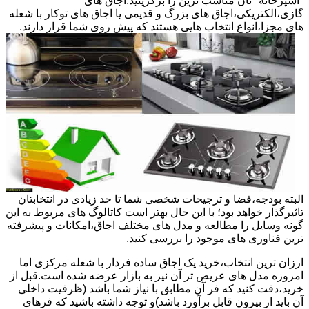
"آشپزخانه "تان مناسب ترین را برگزینید.اجاق های
گازی،الکتریکی،اجاق های بزرگ و قدیمی یا اجاق های توکار با شعله
های مجزا،انواع انتخاب هایی هستند که پیش روی شما قرار دارند.
البته بودجه،فضا و ترجیحات شخصی شما تا حد زیادی در انتخابتان
تاثیرگذار خواهد بود؛ با این حال بهتر است کاتالوگ های مربوط به این
گونه وسایل را مطالعه و مدل های مختلف اجاق،امکانات و پیشرفته
ترین فناوری های موجود را بررسی کنید.
ارزان ترین انتخاب،خرید یک اجاق ساده فردار با شعله مرکزی اما
امروزه مدل های عریض تر آن نیز به بازار عرضه شده است.قبل از
خرید،دقت کنید که فر آن مطابق با نیاز شما باشد (ظرفیت داخلی
آن باید از بیرون قابل برآورد باشد)و توجه داشته باشید که فرهای