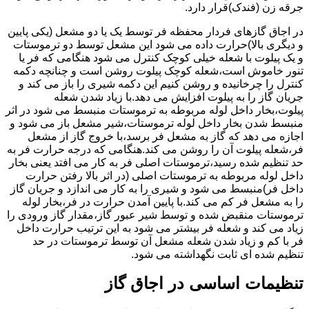
جرقه زن (فندک)قرار دارد.
در اجاق گازهای فردار محفظه فر توسط یک یا دو مشعل (یکی پایین
و دیگری بالا)حرارت داده می شود این مشعل توسط دو ترموستات
و یک پیلوت با شعله خیلی کوچک کنترل می شود هنگامی که فر یا
تنور خاموش است،شعله کوچک پیلوت روشن است و چنانچه دکمه
کنترل را چرخانیده و روشن کنیم این دکمه شیری را باز می کند و
جریان گاز را به پیلوت افزایش می دهد.با زیاد شدن شعله
پیلوت،بخار داخل لوله مربوطه به ترموستات منبسط می شود در اثر
منبسط شدن بخار داخل لوله ترموستات،شیر مشعل باز می شود و
اجازه می دهد که گاز به مشعل فر برسد،با خروج گاز از مشعل
فر،شعله پیلوت آن را روشن می کند.هنگامی که درجه حرارت فر به
حد تنظیم شده رسید،ترموستات اصلی فر به کار می افتد یعنی بخار
داخل لوله مربوطه به ترموستات اصلی (در اثر بالا رفتن حرارت
داخل فر)منبسط می شود و شیری را به کار می اندازد و جریان گاز
را به مشعل فر کم می کند.با پایین آمدن حرارت در فر،بخار لوله
ترموستات منقبض شده و توسط شیر عبور گاز،مقدار گاز ورودی را
زیاد می کند و شعله فر بیشتر می شود به این ترتیب حرارت داخل
فر با کم و زیاد شدن شعله مشعل آن توسط ترموستات در حد
تنظیم شده ای ثابت نگهداشته می شود.
تنظیمات اساسی در اجاق گاز