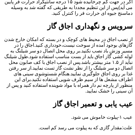
اگر در جهت کم چرخانیده شود ۱۵ درجه سانتیگراد حرارت فر پایین
می آید)پس از این تنظیم مجددا به طریقی که گفته شد به وسیله
دماسنج جیوه ای حرارت فر را کنترل کنید.
سرویس و نگهداری اجاق گاز
از نصب اجاق در محیط های کوچک و در بسته که امکان خارج شدن
گازهای بوجود آمده از سوخت نیست،خودداری کنید.اجاق را در
مسیر وزش باد نصب نکنید.بر روی محل اتصال دو سر شیلنگ به
لوله کشی گاز اجاق باید از بست مناسب استفاده شود.طول شیلنگ
نباید از ۱.۵ متر بیشتر باشد.پس از نصب اجاق با کف صابون محل
اتصال دو سر شیلنگ را از نظر نشت گاز تست نمایید.از سر رفتن
غذا بر روی اجاق جلوگیری نمایید.هنگام شستوشوی سینی های
اطراف مشعل ها از سیم ظرف شویی استفاده نکنید.برای این
منظور از پارچه نم دار همراه با مواد شوینده استفاده کنید و پس از
آن سینی را خشک نمایید.
عیب یابی و تعمیر اجاق گاز
عیب ۱-پیلوت خاموش می شود.
علت:مقدار گازی که به پیلوت می رسد کم است.