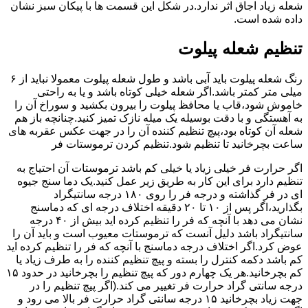
شعله زیاد اجاق اثر ندارد.در شکل این قسمت ها با پیکان سبز نشان
داده شده است.
تنظیم شعله پیلوت
رنگ شعله پیلوت باید آبی باشد و طول شعله پیلوت معمولا نباید از ۶
میلی متر کمتر باشد.اگر شعله خیلی کوتاه باشد و یا به راحتی
خاموش شود،قاب یا محافظ پیلوت را بیرون بکشید و سوراخ آن را
به آهستگی و با دقت بوسیله یک میله نازک تمیز کنید.چنانچه باز هم
شعله آن کوتاه بود،پیچ تنظیم کننده آن را در جهت عکس عقربه های
ساعت بچرخانید تا تنظیم شود.تنظیم کردن ترموستات فر
اگر حرارت فر خیلی زیاد یا خیلی کم باشد ترموستات آن احتیاج به
تنظیم دارد برای این کار به طریق زیر عمل کنید.یک دما سنج جیوه
ای در فر گذاشته و درجه فر را روی ۱۸۰ درجه سانتیگراد
بگذارید،اگر پس از ۱۰ تا ۲۰ دقیقه اختلاف درجه ای که دماسنج
نشان می دهد با آنچه که فر را تنظیم کرده اید بیش از ۴۰ درجه
سانتیگراد باشد دلیل آنست که ترموستات معیوب است و باید آن را
عوض کرد.اگر اختلاف درجه دماسنج با آنچه که فر را تنظیم کرده اید
کم باشد دکمه کنترل را بسته و پیچ تنظیم کننده را به طرف زیاد یا
کم بچرخانید.هر یک چهارم دور که پیچ تنظیم را بچرخانید در حدود ۱۵
درجه سانتی گراد حرارت فر تغییر می کند.(اگر پیچ تنظیم را در
جهت زیاد بچرخانید ۱۵ درجه سانتی گراد حرارت فر بالا می رود و