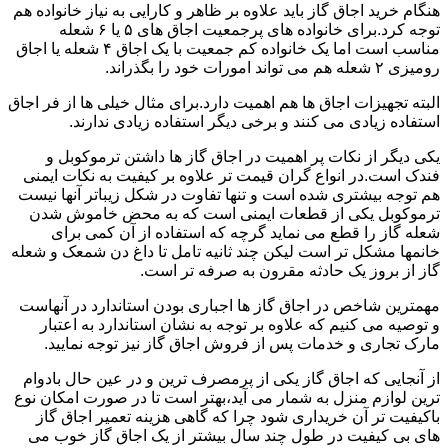
هنگام خرید اجاق گاز باید علاوه بر ظاهر و کارایی به نیاز خانواده هم
توجه کرد.برای خانواده های پرجمعیت اجاق های ۵ یا ۶ شعله
مناسب است اما یک خانواده کم جمعیت با یک اجاق ۴ شعله یا اجاق
رومیزی ۲ شعله هم می تواند امورات خود را بگذراند.
البته تجهیزات اجاق ها هم اهمیت دارد.برای مثال خیلی ها از فر اجاق
استفاده زیادی می کنند و برخی دیگر استفاده زیادی ندارند.
یکی دیگر از نکات پر اهمیت در اجاق گاز ها داشتن ترموکوبل و
فندک است.در انواع گران قیمت تر علاوه بر کیفیت به نکات ایمنی
هم توجه بیشتری شده است و تنها تفاوت در شکل زیباتر آنها نیست
ترموکوبل یکی از قطعات ایمنی است که به محض خاموش شدن
شعله گاز را قطع می نماید گرچه که استفاده از آن کمی برای
خانمها مشکل تر است لیکن چند ثانیه تامل تا داغ دن شمعک و شعله
گاز از بروز یک حادثه مقرون به صرفه تر است.
مهمترین شاخص در اجاق گاز ها اجباری بودن استاندارد در آنهاست
و توصیه می کنیم که علاوه بر توجه به نشان استاندارد به اعتبار
مارک تجاری و خدمات پس از فروش اجاق گاز نیز توجه نمایید.
از آنجایی که اجاق گاز یکی از پرمصرف ترین و در عین حال بادوام
ترین لوازم منزل به شمار می آید،بهتر است تا در صورت امکان نوع
باکیفیت تر آن خریداری شود چرا که گاهی هزینه تعمیر اجاق گاز
های بی کیفیت در طول چند سال بیشتر از یک اجاق گاز خوب می