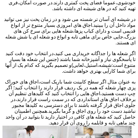
خودشوی،عموما فضای پخت کمتری دارند.در صورت امکان،فری
تهیه کنید که در های شیشه ای داشته باشد.
در شیشه ای آسان تر شسته می شود و در زمان پخت نیز می توانید
مواد داخل آن را ببینید.اجاق های امروزی بسیار متنوع تر از انواع
قدیمی است و دارای کباب پزها،شعله هایی برای سرخ کن های
بزرگ،جایی خاص برای ماهی تابه و انواع دو شعله ای یا شش شعله
ای هستند.
اگر شعله ها را جداگانه خریداری می کنید،در انتخاب خود دقت کنید
تا پاسخگوی نیاز و آشپزخانه شما باشند (جنس این شعله ها بسیار
متنوع است:شیشه،استیل،لعابی)و تصمیم بگیرید که کدام یک از آنها
برای شما کارآیی بهتری خواهد داشت.
به عنوان مثال اگر سطح کابینت شما باریک است،اجاق های خوراک
پزی چهار شعله که همه در یک ردیف قرار دارند را انتخاب کنید؛ اگر
چپ دست هستید،اجاق هایی را انتخاب کنید که کلیدهای تنظیم آن
برخلاف اجاق های استانداردی که در سمت راست قرار دارند،در
جلوی اجاق قرار گرفته باشند تا برای دسترسی به کلیدها مجبور
نباشید دست خود را روی اجاق و گرما بگیرید.همچنین اطمینان
حاصل کنید که شعله های کافی در اختیار دارید تا بتوانید در آن واحد
چند ماهی تابه و قابلمه را روی آن قرار دهید.