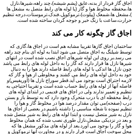
اجاق گاز فردار از بدنه،عایق (پشم شیشه)،چند راهه،شیرها،نازل
ها،محفظه مخلوط هوا و گاز (یا لوله های رابط متصل به مشعل ها
)،مشعل ها،شمعک (پیلوت)،ترموکوپل،فندک،ترموستات،درجه تنظیم
حرارت،ساعت با زنگ خبر و جوجه گردان ساخته شده است.
اجاق گاز چگونه کار می کند
ساختمان اجاق گازها تقریبا مشابه هم است در اجاق ها،گازی که
توسط شیلنگ به اجاق متصل می شود ابتدا به لوله ای بنام چند راهه
می رسد.بر روی این لوله شیرهای اجاق نصب شده است در انتهای
شیرها نازل ها قرار دارند که گاز را به داخل لوله های رابط می پاشد
چون نازل ها اندکی با لوله های رابط فاصله دارند هوا را به دنبال
خود به داخل لوله های رابط می کشند و مخلوطی از هوا و گاز که
لازمه احتراق است بوجود می آید.قطر سوراخ نازل ها (اوریفیس)و
فاصله آنها از لوله های رابط حساب شده است و تقریبا احتیاجی به
تنظیم و تعمیر ندارند ولی در اجاق های قدیمی در ابتدای لوله های
رابط محفظه ای با درب متحرک وجود دارد که به توسط باز و بستن
درب (صفحه)می توان مقدار درصد هوا در مخلوط گاز و هوا را
تنظیم نموده تا شعله مناسبی را داشته باشیم.در بعضی از اجاق ها
نازل به شیر متصل نیست و ابتدا لوله های رابط به شیر متصل شده
و بعد در نزدیکی مشعل،نازل طوری نصب شده که همان مخلوط
هوا و گاز را بوجود می آورد.بعد از لوله های مذکور مشعل ها که
محل سوخت اجاق است قرار دارند و در مجاورت آنها ترموکوپل و