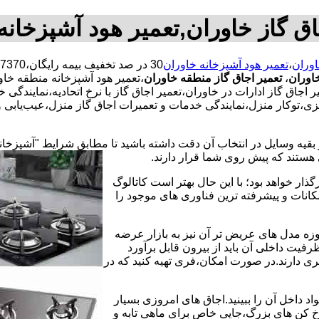
اق گاز خاوران,تعمیر هود آشپزخانه
اوران
،
تعمیر هود آشپزخانه خاوران
اوران
،
تعمیر اجاق گاز منطقه خاوران
،تعمیر هود آشپزخانه منطقه خاور
اجاق گاز ادارات در خاوران،تعمیر اجاق گاز با نرخ اتحادیه،نمایندگی
ی،توکار منزل،نمایندگی خدمات و تعمیرات اجاق گاز منزل،عیب‌یابی و
 بقیه وسایل در انتخاب آن دقت داشته باشید تا مطابق شرایط "آشپزخان
ی هستند که پیش روی شما قرار دارند.
ذار خواهد بود؛ با این حال بهتر است کاتالوگ
انات و پیشرفته ترین فناوری های موجود را
وزه مدل های عریض تر آن نیز به بازار عرضه
فیت داخلی آن باید از بیرون قابل برآورد
 دارند.در صورت امکان،فری تهیه کنید که در
 داخل آن را ببینید.اجاق های امروزی بسیار
رخ کن های بزرگ،جایی خاص برای ماهی تابه و