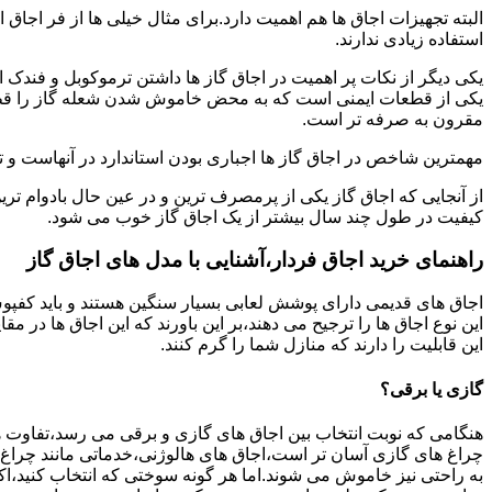
البته تجهیزات اجاق ها هم اهمیت دارد.برای مثال خیلی ها از فر اجاق 
استفاده زیادی ندارند.
یکی دیگر از نکات پر اهمیت در اجاق گاز ها داشتن ترموکوبل و فندک 
یکی از قطعات ایمنی است که به محض خاموش شدن شعله گاز را قطع می
مقرون به صرفه تر است.
مهمترین شاخص در اجاق گاز ها اجباری بودن استاندارد در آنهاست و تو
از آنجایی که اجاق گاز یکی از پرمصرف ترین و در عین حال بادوام تری
کیفیت در طول چند سال بیشتر از یک اجاق گاز خوب می شود.
راهنمای خرید اجاق فردار،آشنایی با مدل های اجاق گاز
اجاق های قدیمی دارای پوشش لعابی بسیار سنگین هستند و باید کفپوش 
این نوع اجاق ها را ترجیح می دهند،بر این باورند که این اجاق ها در 
این قابلیت را دارند که منازل شما را گرم کنند.
گازی یا برقی؟
هنگامی که نوبت انتخاب بین اجاق های گازی و برقی می رسد،تفاوت ها
چراغ های گازی آسان تر است،اجاق های هالوژنی،خدماتی مانند چراغ ه
به راحتی نیز خاموش می شوند.اما هر گونه سوختی که انتخاب کنید،اک