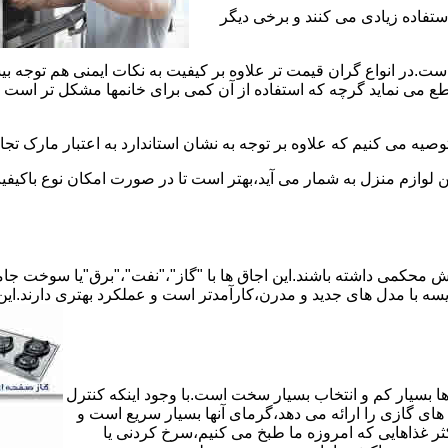
استفاده زیادی می کنند و برخی دیگر
است.در انواع گران قیمت تر علاوه بر کیفیت به نکات ایمنی هم توجه ب
 نماید گرچه که استفاده از آن کمی برای خانمها مشکل تر است لیکن 
صیه می کنیم که علاوه بر توجه به نشان استاندارد به اعتبار مارک تج
ن لوازم منزل به شمار می آید،بهتر است تا در صورت امکان نوع باکیفی
محکمی داشته باشند.این اجاق ها با "گاز"،"نفت"،"برق"یا سوخت جامد 
مقایسه با مدل های جدید و مدرن،کارآمدتر است و عملکرد بهتری دارند.این
 بسیار کم و انتخاب بسیار سخت است.با وجود اینکه کنترل
ای گازی را ارائه می دهد،گرمای آنها بسیار سریع است و
ثر غذاهایی که امروزه ما طبخ می کنیم،سرخ کردنی یا