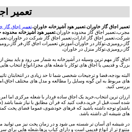
تعمیر اج
تعمیر اجاق گاز خاوران
،
تعمیر هود آشپزخانه خاوران
،
تعمیر اجاق گاز خ
مجرب،تعمیر اجاق گاز محدوده خاوران،
تعمیر هود آشپزخانه محدوده خ
شرکت،تعمیر اجاق گاز ادارات،تعمیر اجاق گاز شرکت در خاوران،تعمیر 
گاز،رومیزی،توکار در خاوران،آموزش تعمیرات اجاق گاز،فر گاز،رومیز
گاز،رومیزی،توکار منزل در خاوران،
اجاق گاز مهم ترین وسیله در آشپزخانه به شمار می رود و باید بیش از
بزرگ و قدیمی یا اجاق های توکار با شعله های مجزا،انواع انتخاب های
البته بودجه،فضا و ترجیحات شخصی شما تا حد زیادی در انتخابتان تاثیرگ
های مربوط به این گونه وسایل را مطالعه و مدل های مختلف اجاق،امک
بررسی کنید.
ارزان ترین انتخاب،خرید یک اجاق ساده فردار با شعله مرکزی اما امر
شده است.قبل از خرید،دقت کنید که فر آن مطابق با نیاز شما باشد (ظر
باشد)و توجه داشته باشید که فرهای خودشوی،عموما فضای پخت کمتری
های شیشه ای داشته باشد.
در شیشه ای آسان تر شسته می شود و در زمان پخت نیز می توانید مواد
متنوع تر از انواع قدیمی است و دارای کباب پزها،شعله هایی برای س