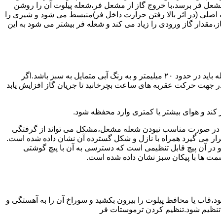
شعل فر برسد،با خروج گاز از مشعل فر،شعله پیلوت آن را روشن
 اصلی (در اثر بالا رفتن حرارت داخل فر)منبسط می شود و شیری را
،مقدار گاز ورودی را زیاد می کند و شعله فر بیشتر می شود به این
هنگامی که یک دکمه کنترل مشعل در زیادترین حد خود باشد،دوره مشعل باید آبی بسوزد و داخل آن یعنی در قسمت وسط مشعل ارتفاع شعله باید در حدود ۲۰ میلیمتر و به رنگ آبی متمایل به سبز باشد.اگر
 در جهت حرکت عقربه های ساعت بچرخانید تا جریان گاز افزایش یابد
 کند و هوای بیشتر یا کمتری وارد محفظه شود.
لی در صورت مناسب نبودن شعله مشعل،مشکل می تواند از گرفتگی
قرار می گیرد همراه با نازل و شکل گسترده آن نشان داده شده است.
ر آن پیچ قابل تنظیمی است که دسترسی به آن با پیچ گوشتی
قسمت ها با پیکان سبز نشان داده شده است.
تاه باشد و یا به راحتی خاموش شود،قاب یا محافظ پیلوت را بیرون بکشید و سوراخ آن را به آهستگی و
ا تنظیم شود.تنظیم کردن ترموستات فر