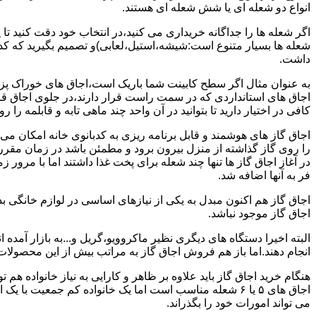
انواع دو شعله ای یا شش شعله ای هستند.
اگر شعله ها را جداگانه خریداری می کنید،در انتخاب خود دقت کنید تا
شعله ها بسیار متنوع است:شیشه،استیل،لعابی)و تصمیم بگیرید که کدام
داشت.
به عنوان مثال اگر سطح کابینت شما باریک است،اجاق های خوراک پزی 
اجاق های استانداردی که در سمت راست قرار دارند،در جلوی اجاق قرا
کافی در اختیار دارید تا بتوانید در آن واحد چند ماهی تابه و قابلمه را ر
اجاق گاز های هوشمند و قابل برنامه ریزی به کدبانوی خانه امکان می 
را روی گاز گذاشته از منزل بیرون برود و مطمئن باشد در زمان مقر
در آغاز اجاق گاز ها تنها چند شعله برای پخت غذا داشتند اما با مرور
فر به آنها اضافه شد.
اجاق گاز هم اکنون مبدل به یکی از نیازهای اساسی در لوازم خانگی ب
اجاق گاز موجود نباشد.
البته اخیرا دستگاه های دیگری نظیر ماکروویو،گریل و...به بازار آمده ان
انجام دهند.اما باز هم فروش اجاق گاز به مراتب بیش از این محصولا
هنگام خرید اجاق گاز باید علاوه بر ظاهر و کارایی به نیاز خانواده هم
می تواند امورات خود را بگذراند.