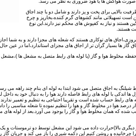
 به صورت هواکش ها یا هود ضروری به نظر می رسد.
یت بالایی برای پخت و پز دارند و شامل دو یا چند اجاق
 است تسهیلاتی مانند کشوهای گرم کننده،بخارپز و چرخ
ن هستند و نیاز به کفپوش های محکم نیز دارند.این نوع
مت هستند.
روزی،اجاق های توکاری هستند که شعله های مجزا دارند و به شما اجازه
 گاز ها بسیار گران تر از اجاق های مجزای استاندارد،اما در عین حال 
،محفظه مخلوط هوا و گاز (یا لوله های رابط متصل به مشعل ها )،مشع
 شیلنگ به اجاق متصل می شود ابتدا به لوله ای بنام چند راهه می ر
ل ها اندکی با لوله های رابط فاصله دارند هوا را به دنبال خود به داخل
ه های رابط حساب شده است و تقریبا احتیاجی به تنظیم و تعمیر ندارند
رصد هوا در مخلوط گاز و هوا را تنظیم نموده تا شعله مناسبی را داشت
شده که همان مخلوط هوا و گاز را بوجود می آورد.بعد از لوله های
 دیگری بالا)حرارت داده می شود این مشعل توسط دو ترموستات و یک پ
انیده و روشن کنیم این دکمه شیری را باز می کند و جریان گاز را ب