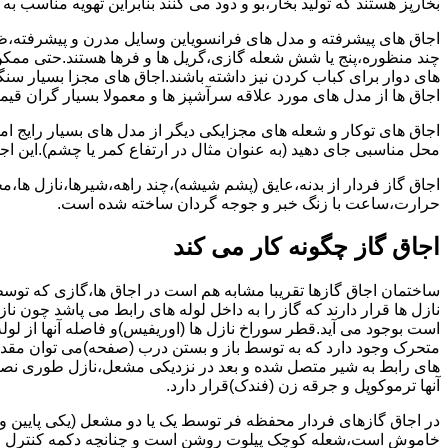
بخارپز هستند که تولید بخار،بو و دود می کنند بنابراین تهویه مناسب
اجاق های پیشرفته و مدل های فرانسویاین وسایل مدرن و پیشرفته،ظرف
چند منظوره،پنج یا شش شعله گازی،گریل ها و فرها هستند.حتی ممکن
های دوار برای کباب کردن نیز داشته باشند.اجاق های مجزا بسیار سنگی
اجاق ها از مدل های مورد علاقه سرآشپز ها و معمولا بسیار گران قی
اجاق های توکار و شعله های مجزایکی دیگر از مدل های بسیار رایج ام
محل مناسبی جای دهید (به عنوان مثال در ارتفاع کمر یا چشم).این اجاق
اجاق گاز فردار از بدنه،عایق (پشم شیشه)،چند راهه،شیرها،نازل ها
حرارت،ساعت با زنگ خبر و جوجه گردان ساخته شده است.
اجاق گاز چگونه کار می کند
ساختمان اجاق گازها تقریبا مشابه هم است در اجاق ها،گازی که توسط
نازل ها قرار دارند که گاز را به داخل لوله های رابط می پاشد چون ناز
است بوجود می آید.قطر سوراخ نازل ها (اوریفیس)و فاصله آنها از لول
متحرک وجود دارد که به توسط باز و بستن درب (صفحه)می توان مقدار د
های رابط به شیر متصل شده و بعد در نزدیکی مشعل،نازل طوری نصب 
آنها ترموکوپل و جرقه زن (فندک)قرار دارد.
در اجاق گازهای فردار محفظه فر توسط یک یا دو مشعل (یکی پایین و
خاموش است،شعله کوچک پیلوت روشن است و چنانچه دکمه کنترل را چرخ