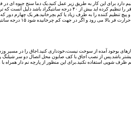
۱۰ تا ۲۰ دقیقه اختلاف درجه ای که دماسنج نشان می دهد با آنچه که فر را ت
می کند.(اگر پیچ تنظیم را در 
های بوجود آمده از سوخت نیست،خودداری کنید.اجاق را در مسیر وزش
د از بست مناسب استفاده شود.طول شیلنگ نباید از ۱.۵ متر بیشتر باشد.پس از نصب اجاق با کف صابون 
 شویی استفاده نکنید.برای این منظور از پارچه نم دار همراه با موا