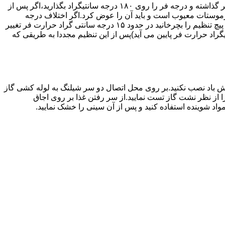
اگر حرارت فر خیلی زیاد یا خیلی کم باشد ترموستات آن احتیاج به تنظیم دارد برای این کار به طریق زیر عمل کنید.یک دما سنج جیوه ای در فر گذاشته و درجه فر را روی ۱۸۰ درجه سانتیگراد بگذارید،اگر پس از
نظیم کرده اید بیش از ۴۰ درجه سانتیگراد باشد دلیل آنست که ترموستات معیوب است و باید آن را عوض کرد.اگر اختلاف درجه
دماسنج با آنچه که فر را تنظیم کرده اید کم باشد دکمه کنترل را بسته و پیچ تنظیم کننده را به طرف زیاد یا کم بچرخانید.هر یک چهارم دور که پیچ تنظیم را بچرخانید در حدود ۱۵ درجه سانتی گراد حرارت فر تغییر
جهت زیاد بچرخانید ۱۵ درجه سانتی گراد حرارت فر بالا می رود و اگر در جهت کم چرخانیده شود ۱۵ درجه سانتیگراد حرارت فر پایین می آید)پس از این تنظیم مجددا به طریقی که
 باد نصب نکنید.بر روی محل اتصال دو سر شیلنگ به لوله کشی گاز
محل اتصال دو سر شیلنگ را از نظر نشت گاز تست نمایید.از سر رفتن غذا بر روی اجاق
د شوینده استفاده کنید و پس از آن سینی را خشک نمایید.