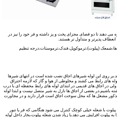
 می دهند تا دو فضای مجزای پخت و پز داشته و فر خود را نیز در
انعطاف پذیرتر و متداول تر هستند.
ل ها،شمعک (پیلوت)،ترموکوپل،فندک،ترموستات،درجه تنظیم
سد.بر روی این لوله شیرهای اجاق نصب شده است در انتهای شیرها
 لوله های رابط می کشند و مخلوطی از هوا و گاز که لازمه احتراق
 ولی در اجاق های قدیمی در ابتدای لوله های رابط محفظه ای با درب
ه باشیم.در بعضی از اجاق ها نازل به شیر متصل نیست و ابتدا لوله
 مذکور مشعل ها که محل سوخت اجاق است قرار دارند و در مجاورت
یلوت با شعله خیلی کوچک کنترل می شود هنگامی که فر یا تنور
ه پیلوت افزایش می دهد.با زیاد شدن شعله پیلوت،بخار داخل لوله