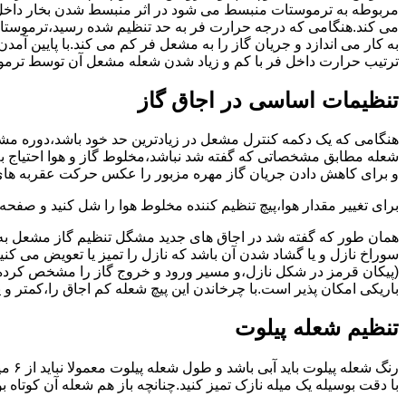
مربوطه به ترموستات منبسط می شود در اثر منبسط شدن بخار داخل 
می کند.هنگامی که درجه حرارت فر به حد تنظیم شده رسید،ترموستات 
به کار می اندازد و جریان گاز را به مشعل فر کم می کند.با پایین آ
ترتیب حرارت داخل فر با کم و زیاد شدن شعله مشعل آن توسط ترمو
تنظیمات اساسی در اجاق گاز
شعله مطابق مشخصاتی که گفته شد نباشد،مخلوط گاز و هوا احتیاج به 
و برای کاهش دادن جریان گاز مهره مزبور را عکس حرکت عقربه های
برای تغییر مقدار هوا،پیچ تنظیم کننده مخلوط هوا را شل کنید و صفح
همان طور که گفته شد در اجاق های جدید مشگل تنظیم گاز مشعل به 
سوراخ نازل و یا گشاد شدن آن باشد که نازل را تمیز یا تعویض می کن
(پیکان قرمز در شکل نازل،و مسیر ورود و خروج گاز را مشخص کرده
باریکی امکان پذیر است.با چرخاندن این پیچ شعله کم اجاق را،کمتر و 
تنظیم شعله پیلوت
رنگ 
با دقت بوسیله یک میله نازک تمیز کنید.چنانچه باز هم شعله آن کوتا