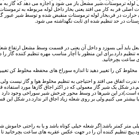
لوله ترموستات،شیر مشعل باز می شود و اجازه می دهد که گاز به م
اصلی فر به کار می افتد یعنی بخار داخل لوله مربوطه به ترموستات
مدن حرارت در فر،بخار لوله ترموستات منقبض شده و توسط شیر عبور گاز
ستات در حد تنظیم شده ای ثابت نگهداشته می شود.
تنظیم دارد.برای این منظور با آچار مناسب مهره تنظیم کننده گاز را
 ساعت بچرخانید.
ه مخلوط کن را تغییر دهید تا اندازه سوراخ های محفظه مخلوط کن تغییر
ندرت اتفاق می افتد و احتیاجی به تنظیم مخلوط هوا و گاز نیست و
یم.در شکل یک شیر گاز معمولی که در اکثر اجاق گازها مورد استفاده 
 است.)در این شیرها در وسط محور چرخش شیر سوراخی وجود دارد و د
یا بیشتر می کنیم.ولی بر روی شعله زیاد اجاق اثر ندارد.در شکل این 
شعله پیلوت باید آبی باشد و طول شعله پیلوت معمولا نباید از ۶ میلی متر کمتر باشد.اگر شعله خیلی کو
ه بود،پیچ تنظیم کننده آن را در جهت عکس عقربه های ساعت بچرخانید ت