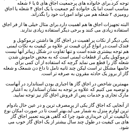
توجه کرد.برای خانواده های پرجمعیت اجاق های ۵ یا ۶ شعله
مناسب است اما یک خانواده کم جمعیت با یک اجاق ۴ شعله یا اجاق
رومیزی ۲ شعله هم می تواند امورات خود را بگذراند.
البته تجهیزات اجاق ها هم اهمیت دارد.برای مثال خیلی ها از فر اجاق
استفاده زیادی می کنند و برخی دیگر استفاده زیادی ندارند.
یکی دیگر از نکات پر اهمیت در اجاق گاز ها داشتن ترموکوبل و
فندک است.در انواع گران قیمت تر علاوه بر کیفیت به نکات ایمنی
هم توجه بیشتری شده است و تنها تفاوت در شکل زیباتر آنها نیست
ترموکوبل یکی از قطعات ایمنی است که به محض خاموش شدن
شعله گاز را قطع می نماید گرچه که استفاده از آن کمی برای
خانمها مشکل تر است لیکن چند ثانیه تامل تا داغ دن شمعک و شعله
گاز از بروز یک حادثه مقرون به صرفه تر است.
مهمترین شاخص در اجاق گاز ها اجباری بودن استاندارد در آنهاست
و توصیه می کنیم که علاوه بر توجه به نشان استاندارد به اعتبار
مارک تجاری و خدمات پس از فروش اجاق گاز نیز توجه نمایید.
از آنجایی که اجاق گاز یکی از پرمصرف ترین و در عین حال بادوام
ترین لوازم منزل به شمار می آید،بهتر است تا در صورت امکان نوع
باکیفیت تر آن خریداری شود چرا که گاهی هزینه تعمیر اجاق گاز
های بی کیفیت در طول چند سال بیشتر از یک اجاق گاز خوب می
شود.