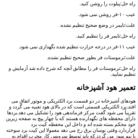
راه حل:پیلوت را روشن کنید.
عیب ۱۰-فر روشن نمی شود.
علت:تایمر در وضع صحیح تنظیم نشده.
راه حل:تایمر فر را تنظیم کنید.
عیب ۱۱-فر در درجه حرارت تنظیم شده نگهداری نمی شود.
علت:ترموستات فر بطور صحیح تنظیم نشده.
راه حل:ترموستات فر را مطابق آنچه که شرح داده شد آزمایش و
تنظیم نمایید.
تعمیر هود آشپزخانه
هودهای آشپزخانه در دو قسمت برد الکتریکی و موتور اتفاق می
افتد.برد الکتریکی قسمتی است که در بالای هود تعبیه می گردد و
تقریباً می شود گفت مرکز فرماندهی هود را تشکیل می دهد.بردها
دارای محفظه های نگهدارنده هستند که با چهار پیچ به صفحه زیرین
خود محکم بسته شده اند و داخل این محفظه کیت برد
قراردارد.وقتی نوسان برق رخ می دهد معمولا این کیت برد سوخته
یا نیم سوز می گردد.که باید توسط سرویس کار مجرب اقدام به