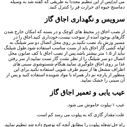
می آید)پس از این تنظیم مجددا به طریقی که گفته شد به وسیله
دماسنج جیوه ای حرارت فر را کنترل کنید.
سرویس و نگهداری اجاق گاز
از نصب اجاق در محیط های کوچک و در بسته که امکان خارج شدن
گازهای بوجود آمده از سوخت نیست،خودداری کنید.اجاق را در
مسیر وزش باد نصب نکنید.بر روی محل اتصال دو سر شیلنگ به
لوله کشی گاز اجاق باید از بست مناسب استفاده شود.طول شیلنگ
نباید از ۱.۵ متر بیشتر باشد.پس از نصب اجاق با کف صابون محل
اتصال دو سر شیلنگ را از نظر نشت گاز تست نمایید.از سر رفتن
غذا بر روی اجاق جلوگیری نمایید.هنگام شستوشوی سینی های
اطراف مشعل ها از سیم ظرف شویی استفاده نکنید.برای این
منظور از پارچه نم دار همراه با مواد شوینده استفاده کنید و پس از
آن سینی را خشک نمایید.
عیب یابی و تعمیر اجاق گاز
عیب ۱-پیلوت خاموش می شود.
علت:مقدار گازی که به پیلوت می رسد کم است.
راه حل:شعله پیلوت را مطابق آنچه که توضیح داده شد تنظیم نمایید.