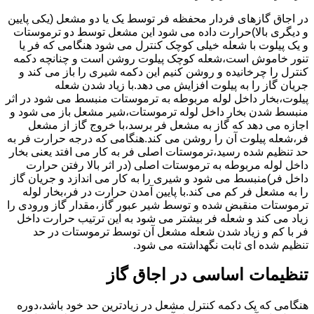
در اجاق گازهای فردار محفظه فر توسط یک یا دو مشعل (یکی پایین
و دیگری بالا)حرارت داده می شود این مشعل توسط دو ترموستات
و یک پیلوت با شعله خیلی کوچک کنترل می شود هنگامی که فر یا
تنور خاموش است،شعله کوچک پیلوت روشن است و چنانچه دکمه
کنترل را چرخانیده و روشن کنیم این دکمه شیری را باز می کند و
جریان گاز را به پیلوت افزایش می دهد.با زیاد شدن شعله
پیلوت،بخار داخل لوله مربوطه به ترموستات منبسط می شود در اثر
منبسط شدن بخار داخل لوله ترموستات،شیر مشعل باز می شود و
اجازه می دهد که گاز به مشعل فر برسد،با خروج گاز از مشعل
فر،شعله پیلوت آن را روشن می کند.هنگامی که درجه حرارت فر به
حد تنظیم شده رسید،ترموستات اصلی فر به کار می افتد یعنی بخار
داخل لوله مربوطه به ترموستات اصلی (در اثر بالا رفتن حرارت
داخل فر)منبسط می شود و شیری را به کار می اندازد و جریان گاز
را به مشعل فر کم می کند.با پایین آمدن حرارت در فر،بخار لوله
ترموستات منقبض شده و توسط شیر عبور گاز،مقدار گاز ورودی را
زیاد می کند و شعله فر بیشتر می شود به این ترتیب حرارت داخل
فر با کم و زیاد شدن شعله مشعل آن توسط ترموستات در حد
تنظیم شده ای ثابت نگهداشته می شود.
تنظیمات اساسی در اجاق گاز
هنگامی که یک دکمه کنترل مشعل در زیادترین حد خود باشد،دوره