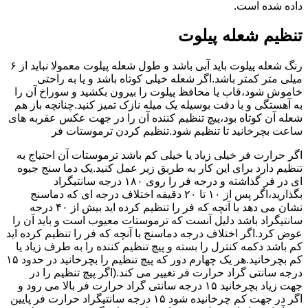
داده شده است.
تنظیم شعله پیلوت
رنگ شعله پیلوت باید آبی باشد و طول شعله پیلوت معمولا نباید از ۶
میلی متر کمتر باشد.اگر شعله خیلی کوتاه باشد و یا به راحتی
خاموش شود،قاب یا محافظ پیلوت را بیرون بکشید و سوراخ آن را
به آهستگی و با دقت بوسیله یک میله نازک تمیز کنید.چنانچه باز هم
شعله آن کوتاه بود،پیچ تنظیم کننده آن را در جهت عکس عقربه های
ساعت بچرخانید تا تنظیم شود.تنظیم کردن ترموستات فر
اگر حرارت فر خیلی زیاد یا خیلی کم باشد ترموستات آن احتیاج به
تنظیم دارد برای این کار به طریق زیر عمل کنید.یک دما سنج جیوه
ای در فر گذاشته و درجه فر را روی ۱۸۰ درجه سانتیگراد
بگذارید،اگر پس از ۱۰ تا ۲۰ دقیقه اختلاف درجه ای که دماسنج
نشان می دهد با آنچه که فر را تنظیم کرده اید بیش از ۴۰ درجه
سانتیگراد باشد دلیل آنست که ترموستات معیوب است و باید آن را
عوض کرد.اگر اختلاف درجه دماسنج با آنچه که فر را تنظیم کرده اید
کم باشد دکمه کنترل را بسته و پیچ تنظیم کننده را به طرف زیاد یا
کم بچرخانید.هر یک چهارم دور که پیچ تنظیم را بچرخانید در حدود ۱۵
درجه سانتی گراد حرارت فر تغییر می کند.(اگر پیچ تنظیم را در
جهت زیاد بچرخانید ۱۵ درجه سانتی گراد حرارت فر بالا می رود و
اگر در جهت کم چرخانیده شود ۱۵ درجه سانتیگراد حرارت فر پایین