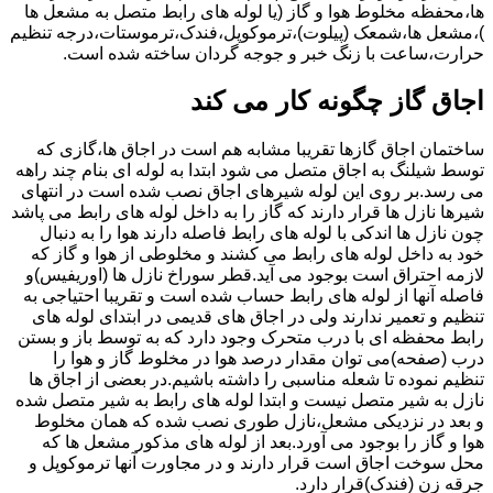
ها،محفظه مخلوط هوا و گاز (یا لوله های رابط متصل به مشعل ها
)،مشعل ها،شمعک (پیلوت)،ترموکوپل،فندک،ترموستات،درجه تنظیم
حرارت،ساعت با زنگ خبر و جوجه گردان ساخته شده است.
اجاق گاز چگونه کار می کند
ساختمان اجاق گازها تقریبا مشابه هم است در اجاق ها،گازی که
توسط شیلنگ به اجاق متصل می شود ابتدا به لوله ای بنام چند راهه
می رسد.بر روی این لوله شیرهای اجاق نصب شده است در انتهای
شیرها نازل ها قرار دارند که گاز را به داخل لوله های رابط می پاشد
چون نازل ها اندکی با لوله های رابط فاصله دارند هوا را به دنبال
خود به داخل لوله های رابط می کشند و مخلوطی از هوا و گاز که
لازمه احتراق است بوجود می آید.قطر سوراخ نازل ها (اوریفیس)و
فاصله آنها از لوله های رابط حساب شده است و تقریبا احتیاجی به
تنظیم و تعمیر ندارند ولی در اجاق های قدیمی در ابتدای لوله های
رابط محفظه ای با درب متحرک وجود دارد که به توسط باز و بستن
درب (صفحه)می توان مقدار درصد هوا در مخلوط گاز و هوا را
تنظیم نموده تا شعله مناسبی را داشته باشیم.در بعضی از اجاق ها
نازل به شیر متصل نیست و ابتدا لوله های رابط به شیر متصل شده
و بعد در نزدیکی مشعل،نازل طوری نصب شده که همان مخلوط
هوا و گاز را بوجود می آورد.بعد از لوله های مذکور مشعل ها که
محل سوخت اجاق است قرار دارند و در مجاورت آنها ترموکوپل و
جرقه زن (فندک)قرار دارد.