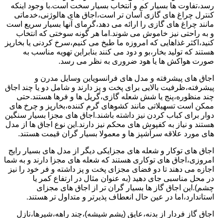
رسد،تفاوت ها بسیار کم و انتخاب بسیار سخت است.با وجود اینکه
کنترل چراغ های گازی آسان تر است،اجاق های هالوژنی،خدماتی
مانند چراغ های گازی را ارائه می دهد،گرمای آنها بسیار سریع است
و به راحتی نیز خاموش می شوند.اما هر گونه سوختی که انتخاب
کنید،اکثر غذاهایی که امروزه ما طبخ می کنیم،سرخ کردنی یا بخارپز
هستند که تولید بخار،بو و دود می کنند بنابراین تهویه مناسب به
صورت هواکش ها یا هود ضروری به نظر می رسد.
اجاق های پیشرفته و مدل های فرانسویاین وسایل مدرن و
پیشرفته،ظرفیت بالایی برای پخت و پز دارند و شامل دو یا چند اجاق
چند منظوره،پنج یا شش شعله گازی،گریل ها و فرها هستند.حتی
ممکن است تسهیلاتی مانند کشوهای گرم کننده،بخارپز و چرخ های
دوار برای کباب کردن نیز داشته باشند.اجاق های مجزا بسیار سنگین
هستند و نیاز به کفپوش های محکم نیز دارند.این نوع اجاق ها از مدل
های مورد علاقه سرآشپز ها و معمولا بسیار گران قیمت هستند.
اجاق های توکار و شعله های مجزایکی دیگر از مدل های بسیار رایج
امروزی،اجاق های توکاری هستند که شعله های مجزا دارند و به شما
اجازه می دهند تا دو فضای مجزای پخت و پز داشته و فر خود را نیز
در محل مناسبی جای دهید (به عنوان مثال در ارتفاع کمر یا
چشم).این اجاق گاز ها بسیار گران تر از اجاق های مجزای
استاندارد،اما در عین حال انعطاف پذیرتر و متداول تر هستند.
اجاق گاز فردار از بدنه،عایق (پشم شیشه)،چند راهه،شیرها،نازل