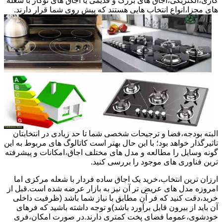
گازی،الکتریکی،اجاق های بزرگ و قدیمی یا اجاق های توکار با شعله
های مجزا،انواع انتخاب هایی هستند که پیش روی شما قرار دارند.
البته بودجه،فضا و ترجیحات شخصی شما تا حد زیادی در انتخابتان
تاثیرگذار خواهد بود؛ با این حال بهتر است کاتالوگ های مربوط به این
گونه وسایل را مطالعه و مدل های مختلف اجاق،امکانات و پیشرفته
ترین فناوری های موجود را بررسی کنید.
ارزان ترین انتخاب،خرید یک اجاق ساده فردار با شعله مرکزی اما
امروزه مدل های عریض تر آن نیز به بازار عرضه شده است.قبل از
خرید،دقت کنید که فر آن مطابق با نیاز شما باشد (ظرفیت داخلی
آن باید از بیرون قابل برآورد باشد)و توجه داشته باشید که فرهای
خودشوی،عموما فضای پخت کمتری دارند.در صورت امکان،فری