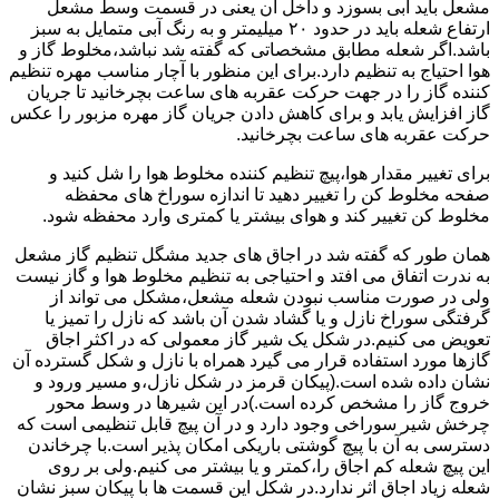
مشعل باید آبی بسوزد و داخل آن یعنی در قسمت وسط مشعل
ارتفاع شعله باید در حدود ۲۰ میلیمتر و به رنگ آبی متمایل به سبز
باشد.اگر شعله مطابق مشخصاتی که گفته شد نباشد،مخلوط گاز و
هوا احتیاج به تنظیم دارد.برای این منظور با آچار مناسب مهره تنظیم
کننده گاز را در جهت حرکت عقربه های ساعت بچرخانید تا جریان
گاز افزایش یابد و برای کاهش دادن جریان گاز مهره مزبور را عکس
حرکت عقربه های ساعت بچرخانید.
برای تغییر مقدار هوا،پیچ تنظیم کننده مخلوط هوا را شل کنید و
صفحه مخلوط کن را تغییر دهید تا اندازه سوراخ های محفظه
مخلوط کن تغییر کند و هوای بیشتر یا کمتری وارد محفظه شود.
همان طور که گفته شد در اجاق های جدید مشگل تنظیم گاز مشعل
به ندرت اتفاق می افتد و احتیاجی به تنظیم مخلوط هوا و گاز نیست
ولی در صورت مناسب نبودن شعله مشعل،مشکل می تواند از
گرفتگی سوراخ نازل و یا گشاد شدن آن باشد که نازل را تمیز یا
تعویض می کنیم.در شکل یک شیر گاز معمولی که در اکثر اجاق
گازها مورد استفاده قرار می گیرد همراه با نازل و شکل گسترده آن
نشان داده شده است.(پیکان قرمز در شکل نازل،و مسیر ورود و
خروج گاز را مشخص کرده است.)در این شیرها در وسط محور
چرخش شیر سوراخی وجود دارد و در آن پیچ قابل تنظیمی است که
دسترسی به آن با پیچ گوشتی باریکی امکان پذیر است.با چرخاندن
این پیچ شعله کم اجاق را،کمتر و یا بیشتر می کنیم.ولی بر روی
شعله زیاد اجاق اثر ندارد.در شکل این قسمت ها با پیکان سبز نشان