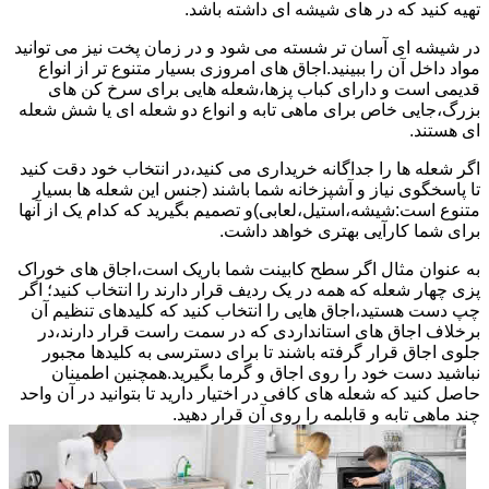
تهیه کنید که در های شیشه ای داشته باشد.
در شیشه ای آسان تر شسته می شود و در زمان پخت نیز می توانید
مواد داخل آن را ببینید.اجاق های امروزی بسیار متنوع تر از انواع
قدیمی است و دارای کباب پزها،شعله هایی برای سرخ کن های
بزرگ،جایی خاص برای ماهی تابه و انواع دو شعله ای یا شش شعله
ای هستند.
اگر شعله ها را جداگانه خریداری می کنید،در انتخاب خود دقت کنید
تا پاسخگوی نیاز و آشپزخانه شما باشند (جنس این شعله ها بسیار
متنوع است:شیشه،استیل،لعابی)و تصمیم بگیرید که کدام یک از آنها
برای شما کارآیی بهتری خواهد داشت.
به عنوان مثال اگر سطح کابینت شما باریک است،اجاق های خوراک
پزی چهار شعله که همه در یک ردیف قرار دارند را انتخاب کنید؛ اگر
چپ دست هستید،اجاق هایی را انتخاب کنید که کلیدهای تنظیم آن
برخلاف اجاق های استانداردی که در سمت راست قرار دارند،در
جلوی اجاق قرار گرفته باشند تا برای دسترسی به کلیدها مجبور
نباشید دست خود را روی اجاق و گرما بگیرید.همچنین اطمینان
حاصل کنید که شعله های کافی در اختیار دارید تا بتوانید در آن واحد
چند ماهی تابه و قابلمه را روی آن قرار دهید.