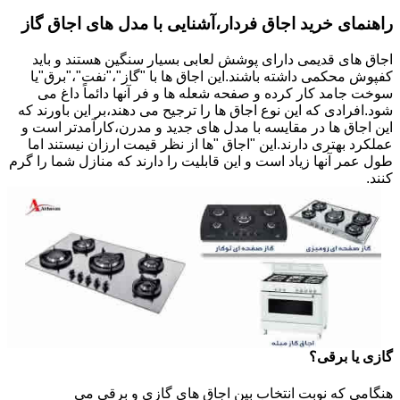
راهنمای خرید اجاق فردار،آشنایی با مدل های اجاق گاز
اجاق های قدیمی دارای پوشش لعابی بسیار سنگین هستند و باید
کفپوش محکمی داشته باشند.این اجاق ها با "گاز"،"نفت"،"برق"یا
سوخت جامد کار کرده و صفحه شعله ها و فر آنها دائماً داغ می
شود.افرادی که این نوع اجاق ها را ترجیح می دهند،بر این باورند که
این اجاق ها در مقایسه با مدل های جدید و مدرن،کارآمدتر است و
عملکرد بهتری دارند.این "اجاق "ها از نظر قیمت ارزان نیستند اما
طول عمر آنها زیاد است و این قابلیت را دارند که منازل شما را گرم
کنند.
گازی یا برقی؟
هنگامی که نوبت انتخاب بین اجاق های گازی و برقی می