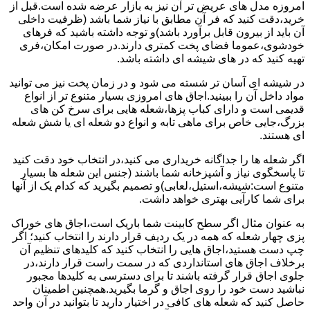
امروزه مدل های عریض تر آن نیز به بازار عرضه شده است.قبل از
خرید،دقت کنید که فر آن مطابق با نیاز شما باشد (ظرفیت داخلی
آن باید از بیرون قابل برآورد باشد)و توجه داشته باشید که فرهای
خودشوی،عموما فضای پخت کمتری دارند.در صورت امکان،فری
تهیه کنید که در های شیشه ای داشته باشد.
در شیشه ای آسان تر شسته می شود و در زمان پخت نیز می توانید
مواد داخل آن را ببینید.اجاق های امروزی بسیار متنوع تر از انواع
قدیمی است و دارای کباب پزها،شعله هایی برای سرخ کن های
بزرگ،جایی خاص برای ماهی تابه و انواع دو شعله ای یا شش شعله
ای هستند.
اگر شعله ها را جداگانه خریداری می کنید،در انتخاب خود دقت کنید
تا پاسخگوی نیاز و آشپزخانه شما باشند (جنس این شعله ها بسیار
متنوع است:شیشه،استیل،لعابی)و تصمیم بگیرید که کدام یک از آنها
برای شما کارآیی بهتری خواهد داشت.
به عنوان مثال اگر سطح کابینت شما باریک است،اجاق های خوراک
پزی چهار شعله که همه در یک ردیف قرار دارند را انتخاب کنید؛ اگر
چپ دست هستید،اجاق هایی را انتخاب کنید که کلیدهای تنظیم آن
برخلاف اجاق های استانداردی که در سمت راست قرار دارند،در
جلوی اجاق قرار گرفته باشند تا برای دسترسی به کلیدها مجبور
نباشید دست خود را روی اجاق و گرما بگیرید.همچنین اطمینان
حاصل کنید که شعله های کافی در اختیار دارید تا بتوانید در آن واحد