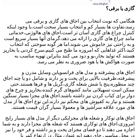
گازی یا برقی؟
هنگامی که نوبت انتخاب بین اجاق های گازی و برقی می
رسد،تفاوت ها بسیار کم و انتخاب بسیار سخت است.با وجود اینکه
کنترل چراغ های گازی آسان تر است،اجاق های هالوژنی،خدماتی
مانند چراغ های گازی را ارائه می دهد،گرمای آنها بسیار سریع است
و به راحتی نیز خاموش می شوند.اما هر گونه سوختی که انتخاب
کنید،اکثر غذاهایی که امروزه ما طبخ می کنیم،سرخ کردنی یا بخارپز
هستند که تولید بخار،بو و دود می کنند بنابراین تهویه مناسب به
صورت هواکش ها یا هود ضروری به نظر می رسد.
اجاق های پیشرفته و مدل های فرانسویاین وسایل مدرن و
پیشرفته،ظرفیت بالایی برای پخت و پز دارند و شامل دو یا چند اجاق
چند منظوره،پنج یا شش شعله گازی،گریل ها و فرها هستند.حتی
ممکن است تسهیلاتی مانند کشوهای گرم کننده،بخارپز و چرخ های
دوار برای کباب کردن نیز داشته باشند.اجاق های مجزا بسیار سنگین
هستند و نیاز به کفپوش های محکم نیز دارند.این نوع اجاق ها از مدل
های مورد علاقه سرآشپز ها و معمولا بسیار گران قیمت هستند.
اجاق های توکار و شعله های مجزایکی دیگر از مدل های بسیار رایج
امروزی،اجاق های توکاری هستند که شعله های مجزا دارند و به شما
اجازه می دهند تا دو فضای مجزای پخت و پز داشته و فر خود را نیز
در محل مناسبی جای دهید (به عنوان مثال در ارتفاع کمر یا