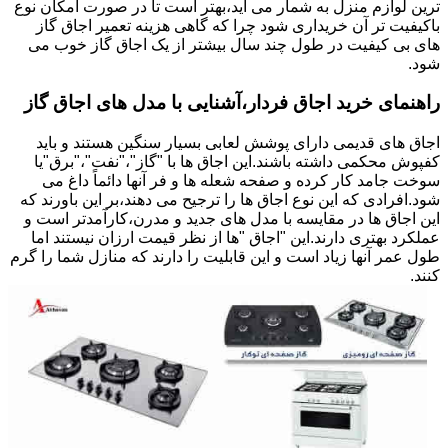
ترین لوازم منزل به شمار می آید،بهتر است تا در صورت امکان نوع
باکیفیت تر آن خریداری شود چرا که گاهی هزینه تعمیر اجاق گاز
های بی کیفیت در طول چند سال بیشتر از یک اجاق گاز خوب می
شود.
راهنمای خرید اجاق فردار،آشنایی با مدل های اجاق گاز
اجاق های قدیمی دارای پوشش لعابی بسیار سنگین هستند و باید
کفپوش محکمی داشته باشند.این اجاق ها با "گاز"،"نفت"،"برق"یا
سوخت جامد کار کرده و صفحه شعله ها و فر آنها دائماً داغ می
شود.افرادی که این نوع اجاق ها را ترجیح می دهند،بر این باورند که
این اجاق ها در مقایسه با مدل های جدید و مدرن،کارآمدتر است و
عملکرد بهتری دارند.این "اجاق "ها از نظر قیمت ارزان نیستند اما
طول عمر آنها زیاد است و این قابلیت را دارند که منازل شما را گرم
کنند.