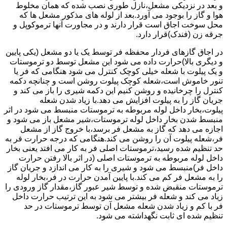
و بعد در نزدیکی مشعل،نازل طوری نصب شده که همان مخلوط
هوا و گاز را بوجود می آورد.بعد از لوله های مذکور مشعل ها که
محل سوخت اجاق است قرار دارند و در مجاورت آنها ترموکوپل و
جرقه زن (فندک)قرار دارد.
در اجاق گازهای فردار محفظه فر توسط یک یا دو مشعل (یکی پایین
و دیگری بالا)حرارت داده می شود این مشعل توسط دو ترموستات
و یک پیلوت با شعله خیلی کوچک کنترل می شود هنگامی که فر یا
تنور خاموش است،شعله کوچک پیلوت روشن است و چنانچه دکمه
کنترل را چرخانیده و روشن کنیم این دکمه شیری را باز می کند و
جریان گاز را به پیلوت افزایش می دهد.با زیاد شدن شعله
پیلوت،بخار داخل لوله مربوطه به ترموستات منبسط می شود در اثر
منبسط شدن بخار داخل لوله ترموستات،شیر مشعل باز می شود و
اجازه می دهد که گاز به مشعل فر برسد،با خروج گاز از مشعل
فر،شعله پیلوت آن را روشن می کند.هنگامی که درجه حرارت فر به
حد تنظیم شده رسید،ترموستات اصلی فر به کار می افتد یعنی بخار
داخل لوله مربوطه به ترموستات اصلی (در اثر بالا رفتن حرارت
داخل فر)منبسط می شود و شیری را به کار می اندازد و جریان گاز
را به مشعل فر کم می کند.با پایین آمدن حرارت در فر،بخار لوله
ترموستات منقبض شده و توسط شیر عبور گاز،مقدار گاز ورودی را
زیاد می کند و شعله فر بیشتر می شود به این ترتیب حرارت داخل
فر با کم و زیاد شدن شعله مشعل آن توسط ترموستات در حد
تنظیم شده ای ثابت نگهداشته می شود.