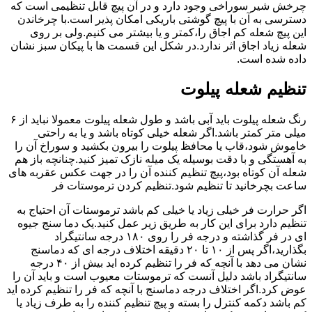
چرخش شیر سوراخی وجود دارد و در آن پیچ قابل تنظیمی است که
دسترسی به آن با پیچ گوشتی باریکی امکان پذیر است.با چرخاندن
این پیچ شعله کم اجاق را،کمتر و یا بیشتر می کنیم.ولی بر روی
شعله زیاد اجاق اثر ندارد.در شکل این قسمت ها با پیکان سبز نشان
داده شده است.
تنظیم شعله پیلوت
رنگ شعله پیلوت باید آبی باشد و طول شعله پیلوت معمولا نباید از ۶
میلی متر کمتر باشد.اگر شعله خیلی کوتاه باشد و یا به راحتی
خاموش شود،قاب یا محافظ پیلوت را بیرون بکشید و سوراخ آن را
به آهستگی و با دقت بوسیله یک میله نازک تمیز کنید.چنانچه باز هم
شعله آن کوتاه بود،پیچ تنظیم کننده آن را در جهت عکس عقربه های
ساعت بچرخانید تا تنظیم شود.تنظیم کردن ترموستات فر
اگر حرارت فر خیلی زیاد یا خیلی کم باشد ترموستات آن احتیاج به
تنظیم دارد برای این کار به طریق زیر عمل کنید.یک دما سنج جیوه
ای در فر گذاشته و درجه فر را روی ۱۸۰ درجه سانتیگراد
بگذارید،اگر پس از ۱۰ تا ۲۰ دقیقه اختلاف درجه ای که دماسنج
نشان می دهد با آنچه که فر را تنظیم کرده اید بیش از ۴۰ درجه
سانتیگراد باشد دلیل آنست که ترموستات معیوب است و باید آن را
عوض کرد.اگر اختلاف درجه دماسنج با آنچه که فر را تنظیم کرده اید
کم باشد دکمه کنترل را بسته و پیچ تنظیم کننده را به طرف زیاد یا