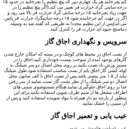
کم بچرخانید.هر یک چهارم دور که پیچ تنظیم را بچرخانید در حدود ۱۵
درجه سانتی گراد حرارت فر تغییر می کند.(اگر پیچ تنظیم را در
جهت زیاد بچرخانید ۱۵ درجه سانتی گراد حرارت فر بالا می رود و
اگر در جهت کم چرخانیده شود ۱۵ درجه سانتیگراد حرارت فر پایین
می آید)پس از این تنظیم مجددا به طریقی که گفته شد به وسیله
دماسنج جیوه ای حرارت فر را کنترل کنید.
سرویس و نگهداری اجاق گاز
از نصب اجاق در محیط های کوچک و در بسته که امکان خارج شدن
گازهای بوجود آمده از سوخت نیست،خودداری کنید.اجاق را در
مسیر وزش باد نصب نکنید.بر روی محل اتصال دو سر شیلنگ به
لوله کشی گاز اجاق باید از بست مناسب استفاده شود.طول شیلنگ
نباید از ۱.۵ متر بیشتر باشد.پس از نصب اجاق با کف صابون محل
اتصال دو سر شیلنگ را از نظر نشت گاز تست نمایید.از سر رفتن
غذا بر روی اجاق جلوگیری نمایید.هنگام شستوشوی سینی های
اطراف مشعل ها از سیم ظرف شویی استفاده نکنید.برای این
منظور از پارچه نم دار همراه با مواد شوینده استفاده کنید و پس از
آن سینی را خشک نمایید.
عیب یابی و تعمیر اجاق گاز
عیب ۱-پیلوت خاموش می شود.