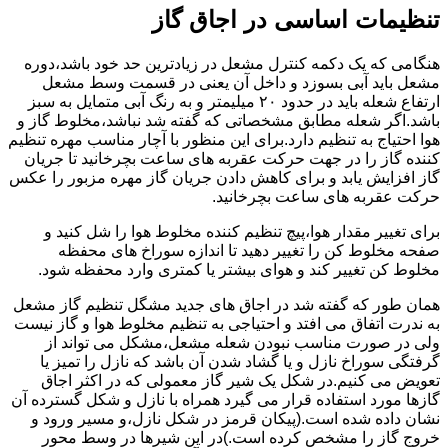
تنظیمات اساسی در اجاق گاز
هنگامی که یک دکمه کنترل مشعل در زیادترین حد خود باشد،دوره
مشعل باید آبی بسوزد و داخل آن یعنی در قسمت وسط مشعل
ارتفاع شعله باید در حدود ۲۰ میلیمتر و به رنگ آبی متمایل به سبز
باشد.اگر شعله مطابق مشخصاتی که گفته شد نباشد،مخلوط گاز و
هوا احتیاج به تنظیم دارد.برای این منظور با آچار مناسب مهره تنظیم
کننده گاز را در جهت حرکت عقربه های ساعت بچرخانید تا جریان
گاز افزایش یابد و برای کاهش دادن جریان گاز مهره مزبور را عکس
حرکت عقربه های ساعت بچرخانید.
برای تغییر مقدار هوا،پیچ تنظیم کننده مخلوط هوا را شل کنید و
صفحه مخلوط کن را تغییر دهید تا اندازه سوراخ های محفظه
مخلوط کن تغییر کند و هوای بیشتر یا کمتری وارد محفظه شود.
همان طور که گفته شد در اجاق های جدید مشگل تنظیم گاز مشعل
به ندرت اتفاق می افتد و احتیاجی به تنظیم مخلوط هوا و گاز نیست
ولی در صورت مناسب نبودن شعله مشعل،مشکل می تواند از
گرفتگی سوراخ نازل و یا گشاد شدن آن باشد که نازل را تمیز یا
تعویض می کنیم.در شکل یک شیر گاز معمولی که در اکثر اجاق
گازها مورد استفاده قرار می گیرد همراه با نازل و شکل گسترده آن
نشان داده شده است.(پیکان قرمز در شکل نازل،و مسیر ورود و
خروج گاز را مشخص کرده است.)در این شیرها در وسط محور