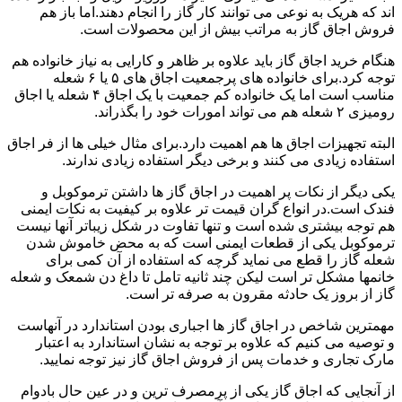
اند که هریک به نوعی می توانند کار گاز را انجام دهند.اما باز هم
فروش اجاق گاز به مراتب بیش از این محصولات است.
هنگام خرید اجاق گاز باید علاوه بر ظاهر و کارایی به نیاز خانواده هم
توجه کرد.برای خانواده های پرجمعیت اجاق های ۵ یا ۶ شعله
مناسب است اما یک خانواده کم جمعیت با یک اجاق ۴ شعله یا اجاق
رومیزی ۲ شعله هم می تواند امورات خود را بگذراند.
البته تجهیزات اجاق ها هم اهمیت دارد.برای مثال خیلی ها از فر اجاق
استفاده زیادی می کنند و برخی دیگر استفاده زیادی ندارند.
یکی دیگر از نکات پر اهمیت در اجاق گاز ها داشتن ترموکوبل و
فندک است.در انواع گران قیمت تر علاوه بر کیفیت به نکات ایمنی
هم توجه بیشتری شده است و تنها تفاوت در شکل زیباتر آنها نیست
ترموکوبل یکی از قطعات ایمنی است که به محض خاموش شدن
شعله گاز را قطع می نماید گرچه که استفاده از آن کمی برای
خانمها مشکل تر است لیکن چند ثانیه تامل تا داغ دن شمعک و شعله
گاز از بروز یک حادثه مقرون به صرفه تر است.
مهمترین شاخص در اجاق گاز ها اجباری بودن استاندارد در آنهاست
و توصیه می کنیم که علاوه بر توجه به نشان استاندارد به اعتبار
مارک تجاری و خدمات پس از فروش اجاق گاز نیز توجه نمایید.
از آنجایی که اجاق گاز یکی از پرمصرف ترین و در عین حال بادوام