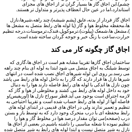
چشم).این اجاق گاز ها بسیار گران تر از اجاق های مجزای
استاندارد،اما در عین حال انعطاف پذیرتر و متداول تر هستند.
اجاق گاز فردار از بدنه،عایق (پشم شیشه)،چند راهه،شیرها،نازل
ها،محفظه مخلوط هوا و گاز (یا لوله های رابط متصل به مشعل ها
)،مشعل ها،شمعک (پیلوت)،ترموکوپل،فندک،ترموستات،درجه تنظیم
حرارت،ساعت با زنگ خبر و جوجه گردان ساخته شده است.
اجاق گاز چگونه کار می کند
ساختمان اجاق گازها تقریبا مشابه هم است در اجاق ها،گازی که
توسط شیلنگ به اجاق متصل می شود ابتدا به لوله ای بنام چند راهه
می رسد.بر روی این لوله شیرهای اجاق نصب شده است در انتهای
شیرها نازل ها قرار دارند که گاز را به داخل لوله های رابط می پاشد
چون نازل ها اندکی با لوله های رابط فاصله دارند هوا را به دنبال
خود به داخل لوله های رابط می کشند و مخلوطی از هوا و گاز که
لازمه احتراق است بوجود می آید.قطر سوراخ نازل ها (اوریفیس)و
فاصله آنها از لوله های رابط حساب شده است و تقریبا احتیاجی به
تنظیم و تعمیر ندارند ولی در اجاق های قدیمی در ابتدای لوله های
رابط محفظه ای با درب متحرک وجود دارد که به توسط باز و بستن
درب (صفحه)می توان مقدار درصد هوا در مخلوط گاز و هوا را
تنظیم نموده تا شعله مناسبی را داشته باشیم.در بعضی از اجاق ها
نازل به شیر متصل نیست و ابتدا لوله های رابط به شیر متصل شده