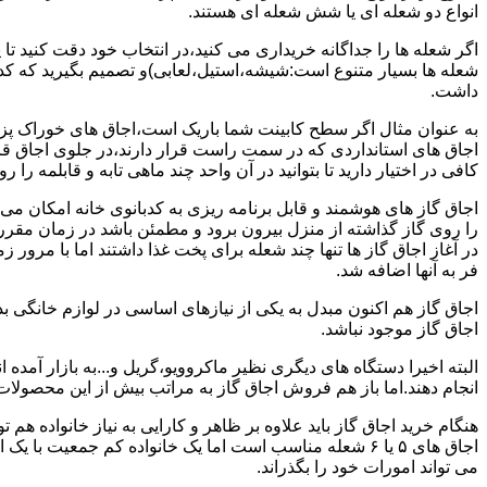
انواع دو شعله ای یا شش شعله ای هستند.
اگر شعله ها را جداگانه خریداری می کنید،در انتخاب خود دقت کنید تا
شعله ها بسیار متنوع است:شیشه،استیل،لعابی)و تصمیم بگیرید که کدام
داشت.
به عنوان مثال اگر سطح کابینت شما باریک است،اجاق های خوراک پزی 
اجاق های استانداردی که در سمت راست قرار دارند،در جلوی اجاق قرا
کافی در اختیار دارید تا بتوانید در آن واحد چند ماهی تابه و قابلمه را ر
اجاق گاز های هوشمند و قابل برنامه ریزی به کدبانوی خانه امکان می 
را روی گاز گذاشته از منزل بیرون برود و مطمئن باشد در زمان مقر
در آغاز اجاق گاز ها تنها چند شعله برای پخت غذا داشتند اما با مرور
فر به آنها اضافه شد.
اجاق گاز هم اکنون مبدل به یکی از نیازهای اساسی در لوازم خانگی ب
اجاق گاز موجود نباشد.
البته اخیرا دستگاه های دیگری نظیر ماکروویو،گریل و...به بازار آمده ان
انجام دهند.اما باز هم فروش اجاق گاز به مراتب بیش از این محصولا
هنگام خرید اجاق گاز باید علاوه بر ظاهر و کارایی به نیاز خانواده هم
می تواند امورات خود را بگذراند.