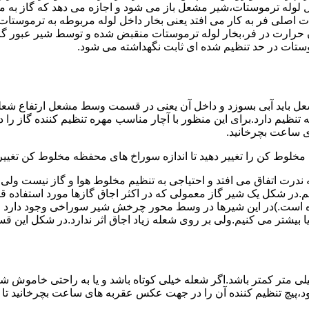
لوله ترموستات،شیر مشعل باز می شود و اجازه می دهد که گاز به م
اصلی فر به کار می افتد یعنی بخار داخل لوله مربوطه به ترموستات
مدن حرارت در فر،بخار لوله ترموستات منقبض شده و توسط شیر عبور گاز
ستات در حد تنظیم شده ای ثابت نگهداشته می شود.
تنظیم دارد.برای این منظور با آچار مناسب مهره تنظیم کننده گاز را
 ساعت بچرخانید.
ه مخلوط کن را تغییر دهید تا اندازه سوراخ های محفظه مخلوط کن تغییر
ندرت اتفاق می افتد و احتیاجی به تنظیم مخلوط هوا و گاز نیست و
یم.در شکل یک شیر گاز معمولی که در اکثر اجاق گازها مورد استفاده 
 است.)در این شیرها در وسط محور چرخش شیر سوراخی وجود دارد و د
یا بیشتر می کنیم.ولی بر روی شعله زیاد اجاق اثر ندارد.در شکل این 
شعله پیلوت باید آبی باشد و طول شعله پیلوت معمولا نباید از ۶ میلی متر کمتر باشد.اگر شعله خیلی کو
ه بود،پیچ تنظیم کننده آن را در جهت عکس عقربه های ساعت بچرخانید ت