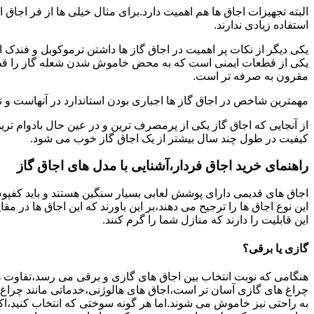
البته تجهیزات اجاق ها هم اهمیت دارد.برای مثال خیلی ها از فر اجاق 
استفاده زیادی ندارند.
یکی دیگر از نکات پر اهمیت در اجاق گاز ها داشتن ترموکوبل و فندک 
یکی از قطعات ایمنی است که به محض خاموش شدن شعله گاز را قطع می
مقرون به صرفه تر است.
مهمترین شاخص در اجاق گاز ها اجباری بودن استاندارد در آنهاست و تو
از آنجایی که اجاق گاز یکی از پرمصرف ترین و در عین حال بادوام تری
کیفیت در طول چند سال بیشتر از یک اجاق گاز خوب می شود.
راهنمای خرید اجاق فردار،آشنایی با مدل های اجاق گاز
اجاق های قدیمی دارای پوشش لعابی بسیار سنگین هستند و باید کفپوش 
این نوع اجاق ها را ترجیح می دهند،بر این باورند که این اجاق ها در 
این قابلیت را دارند که منازل شما را گرم کنند.
گازی یا برقی؟
هنگامی که نوبت انتخاب بین اجاق های گازی و برقی می رسد،تفاوت ها
چراغ های گازی آسان تر است،اجاق های هالوژنی،خدماتی مانند چراغ ه
به راحتی نیز خاموش می شوند.اما هر گونه سوختی که انتخاب کنید،اک