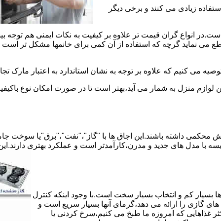
استفاده زیادی می کنند و برخی دیگر
است.در انواع گران قیمت تر علاوه بر کیفیت به نکات ایمنی هم توجه ب
 نماید گرچه که استفاده از آن کمی برای خانمها مشکل تر است لیکن 
صیه می کنیم که علاوه بر توجه به نشان استاندارد به اعتبار مارک تج
ن لوازم منزل به شمار می آید،بهتر است تا در صورت امکان نوع باکیفی
محکمی داشته باشند.این اجاق ها با "گاز"،"نفت"،"برق"یا سوخت جامد 
مقایسه با مدل های جدید و مدرن،کارآمدتر است و عملکرد بهتری دارند.این
 بسیار کم و انتخاب بسیار سخت است.با وجود اینکه کنترل
ای گازی را ارائه می دهد،گرمای آنها بسیار سریع است و
ثر غذاهایی که امروزه ما طبخ می کنیم،سرخ کردنی یا