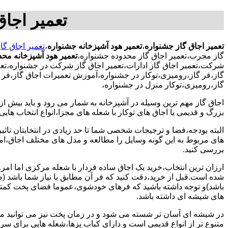
تعمیر اجاق
تعمیر اجاق گاز جشنواره
،
تعمیر هود آشپزخانه جشنواره
،
تعمیر اجاق گا
گاز مجرب،تعمیر اجاق گاز محدوده جشنواره،
تعمیر هود آشپزخانه مح
شرکت،تعمیر اجاق گاز ادارات،تعمیر اجاق گاز شرکت در جشنواره،تعمیر
گاز،فر گاز،رومیزی،توکار در جشنواره،آموزش تعمیرات اجاق گاز،فر گ
گاز،رومیزی،توکار منزل در جشنواره،
اجاق گاز مهم ترین وسیله در آشپزخانه به شمار می رود و باید بیش از
بزرگ و قدیمی یا اجاق های توکار با شعله های مجزا،انواع انتخاب های
البته بودجه،فضا و ترجیحات شخصی شما تا حد زیادی در انتخابتان تاثیرگ
های مربوط به این گونه وسایل را مطالعه و مدل های مختلف اجاق،امک
بررسی کنید.
ارزان ترین انتخاب،خرید یک اجاق ساده فردار با شعله مرکزی اما امر
شده است.قبل از خرید،دقت کنید که فر آن مطابق با نیاز شما باشد (ظر
باشد)و توجه داشته باشید که فرهای خودشوی،عموما فضای پخت کمتری
های شیشه ای داشته باشد.
در شیشه ای آسان تر شسته می شود و در زمان پخت نیز می توانید مواد
متنوع تر از انواع قدیمی است و دارای کباب پزها،شعله هایی برای س