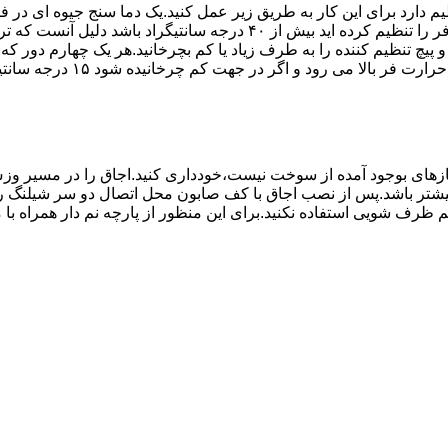
۱۰ تا ۲۰ دقیقه اختلاف درجه ای که دماسنج نشان می دهد با آنچه که فر را ت
می کند.(اگر پیچ تنظیم را در 
های بوجود آمده از سوخت نیست،خودداری کنید.اجاق را در مسیر وزش
د از بست مناسب استفاده شود.طول شیلنگ نباید از ۱.۵ متر بیشتر باشد.پس از نصب اجاق با کف صابون 
 شویی استفاده نکنید.برای این منظور از پارچه نم دار همراه با موا