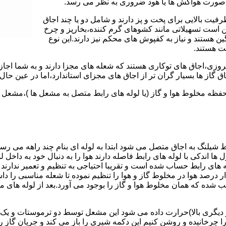
 به صورت هواکش ها یا هود ضروری به نظر می رسد.
یت بالایی برای پخت و پز دارند و شامل دو یا چند اجاق
 است تسهیلاتی مانند کشوهای گرم کننده،بخارپز و چرخ
ن هستند و نیاز به کفپوش های محکم نیز دارند.این نوع
مت هستند.
روزی،اجاق های توکاری هستند که شعله های مجزا دارند و به شما اجازه
 گاز ها بسیار گران تر از اجاق های مجزای استاندارد،اما در عین حال 
،محفظه مخلوط هوا و گاز (یا لوله های رابط متصل به مشعل ها )،مشع
 شیلنگ به اجاق متصل می شود ابتدا به لوله ای بنام چند راهه می ر
ل ها اندکی با لوله های رابط فاصله دارند هوا را به دنبال خود به داخل
ه های رابط حساب شده است و تقریبا احتیاجی به تنظیم و تعمیر ندارند
رصد هوا در مخلوط گاز و هوا را تنظیم نموده تا شعله مناسبی را داشت
شده که همان مخلوط هوا و گاز را بوجود می آورد.بعد از لوله های
 دیگری بالا)حرارت داده می شود این مشعل توسط دو ترموستات و یک پ
انیده و روشن کنیم این دکمه شیری را باز می کند و جریان گاز را ب