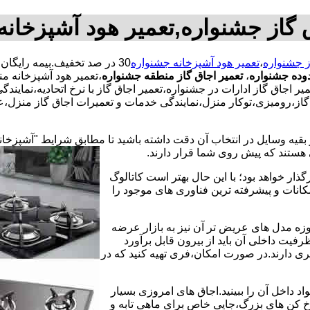
 گاز جشنواره,تعمیر هود آشپزخان
ز جشنواره
،
تعمیر هود آشپزخانه جشنواره
دوده جشنواره
،
تعمیر اجاق گاز منطقه جشنواره
،تعمیر هود آشپزخانه من
 اجاق گاز ادارات در جشنواره،تعمیر اجاق گاز با نرخ اتحادیه،نماین
از،رومیزی،توکار منزل،نمایندگی خدمات و تعمیرات اجاق گاز منزل،عی
 بقیه وسایل در انتخاب آن دقت داشته باشید تا مطابق شرایط "آشپزخان
ی هستند که پیش روی شما قرار دارند.
ذار خواهد بود؛ با این حال بهتر است کاتالوگ
انات و پیشرفته ترین فناوری های موجود را
وزه مدل های عریض تر آن نیز به بازار عرضه
فیت داخلی آن باید از بیرون قابل برآورد
 دارند.در صورت امکان،فری تهیه کنید که در
 داخل آن را ببینید.اجاق های امروزی بسیار
رخ کن های بزرگ،جایی خاص برای ماهی تابه و