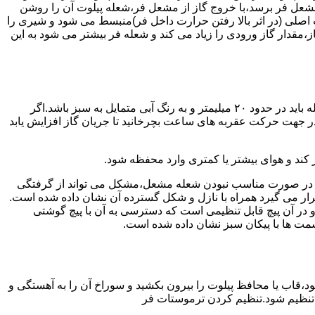
شعل فر برسد،با خروج گاز از مشعل فر،شعله پیلوت آن را روشن
 اصلی (در اثر بالا رفتن حرارت داخل فر)منبسط می شود و شیری را
،مقدار گاز ورودی را زیاد می کند و شعله فر بیشتر می شود به این
هنگامی که یک دکمه کنترل مشعل در زیادترین حد خود باشد،دوره مشعل باید آبی بسوزد و داخل آن یعنی در قسمت وسط مشعل ارتفاع شعله باید در حدود ۲۰ میلیمتر و به رنگ آبی متمایل به سبز باشد.اگر
 در جهت حرکت عقربه های ساعت بچرخانید تا جریان گاز افزایش یابد
 کند و هوای بیشتر یا کمتری وارد محفظه شود.
لی در صورت مناسب نبودن شعله مشعل،مشکل می تواند از گرفتگی
قرار می گیرد همراه با نازل و شکل گسترده آن نشان داده شده است.
ر آن پیچ قابل تنظیمی است که دسترسی به آن با پیچ گوشتی
قسمت ها با پیکان سبز نشان داده شده است.
تاه باشد و یا به راحتی خاموش شود،قاب یا محافظ پیلوت را بیرون بکشید و سوراخ آن را به آهستگی و
ا تنظیم شود.تنظیم کردن ترموستات فر