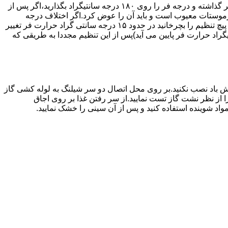
اگر حرارت فر خیلی زیاد یا خیلی کم باشد ترموستات آن احتیاج به تنظیم دارد برای این کار به طریق زیر عمل کنید.یک دما سنج جیوه ای در فر گذاشته و درجه فر را روی ۱۸۰ درجه سانتیگراد بگذارید،اگر پس از
نظیم کرده اید بیش از ۴۰ درجه سانتیگراد باشد دلیل آنست که ترموستات معیوب است و باید آن را عوض کرد.اگر اختلاف درجه
دماسنج با آنچه که فر را تنظیم کرده اید کم باشد دکمه کنترل را بسته و پیچ تنظیم کننده را به طرف زیاد یا کم بچرخانید.هر یک چهارم دور که پیچ تنظیم را بچرخانید در حدود ۱۵ درجه سانتی گراد حرارت فر تغییر
جهت زیاد بچرخانید ۱۵ درجه سانتی گراد حرارت فر بالا می رود و اگر در جهت کم چرخانیده شود ۱۵ درجه سانتیگراد حرارت فر پایین می آید)پس از این تنظیم مجددا به طریقی که
 باد نصب نکنید.بر روی محل اتصال دو سر شیلنگ به لوله کشی گاز
محل اتصال دو سر شیلنگ را از نظر نشت گاز تست نمایید.از سر رفتن غذا بر روی اجاق
د شوینده استفاده کنید و پس از آن سینی را خشک نمایید.