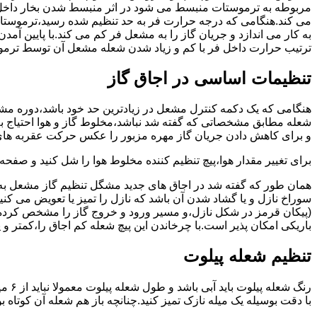
مربوطه به ترموستات منبسط می شود در اثر منبسط شدن بخار داخل 
می کند.هنگامی که درجه حرارت فر به حد تنظیم شده رسید،ترموستات 
به کار می اندازد و جریان گاز را به مشعل فر کم می کند.با پایین آ
ترتیب حرارت داخل فر با کم و زیاد شدن شعله مشعل آن توسط ترمو
تنظیمات اساسی در اجاق گاز
شعله مطابق مشخصاتی که گفته شد نباشد،مخلوط گاز و هوا احتیاج به 
و برای کاهش دادن جریان گاز مهره مزبور را عکس حرکت عقربه های
برای تغییر مقدار هوا،پیچ تنظیم کننده مخلوط هوا را شل کنید و صفح
همان طور که گفته شد در اجاق های جدید مشگل تنظیم گاز مشعل به 
سوراخ نازل و یا گشاد شدن آن باشد که نازل را تمیز یا تعویض می کن
(پیکان قرمز در شکل نازل،و مسیر ورود و خروج گاز را مشخص کرده
باریکی امکان پذیر است.با چرخاندن این پیچ شعله کم اجاق را،کمتر و 
تنظیم شعله پیلوت
رنگ 
با دقت بوسیله یک میله نازک تمیز کنید.چنانچه باز هم شعله آن کوتا