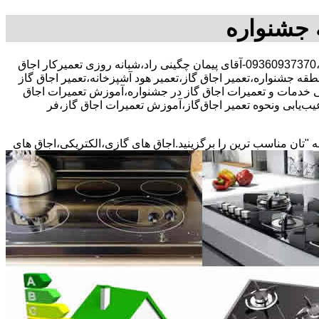
ه جشنواره
30 در صد تخفیف.بیمه رایگان،09360937370-آقای پیمان چگینی راد،شبانه روزی تعمیرکار اجاق
طقه جشنواره،تعمیر اجاق گاز،تعمیر هود آشپزخانه،تعمیر اجاق گاز
دگی خدمات و تعمیرات اجاق گاز در جشنواره،آموزش تعمیرات اجاق
ب‌یابی ونحوه تعمیر اجاق‌گاز،آموزش تعمیرات اجاق گاز،فر
ه "تان مناسب ترین را برگزینید.اجاق های گازی،الکتریکی،اجاق های