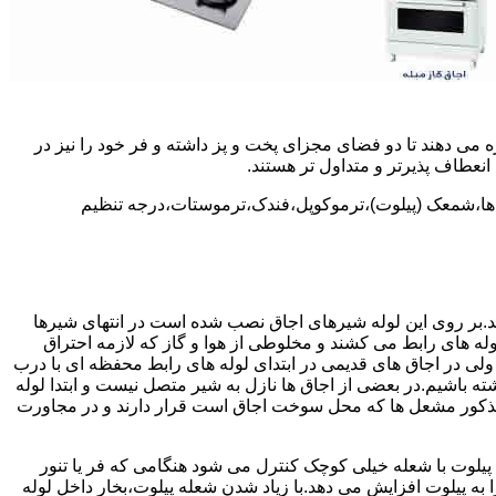
 می دهند تا دو فضای مجزای پخت و پز داشته و فر خود را نیز در
انعطاف پذیرتر و متداول تر هستند.
ل ها،شمعک (پیلوت)،ترموکوپل،فندک،ترموستات،درجه تنظیم
سد.بر روی این لوله شیرهای اجاق نصب شده است در انتهای شیرها
 لوله های رابط می کشند و مخلوطی از هوا و گاز که لازمه احتراق
 ولی در اجاق های قدیمی در ابتدای لوله های رابط محفظه ای با درب
ه باشیم.در بعضی از اجاق ها نازل به شیر متصل نیست و ابتدا لوله
 مذکور مشعل ها که محل سوخت اجاق است قرار دارند و در مجاورت
یلوت با شعله خیلی کوچک کنترل می شود هنگامی که فر یا تنور
ه پیلوت افزایش می دهد.با زیاد شدن شعله پیلوت،بخار داخل لوله