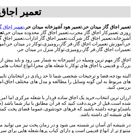
تعمیر اجاق
تعمیر اجاق گاز میدان حر
،
تعمیر هود آشپزخانه میدان حر
،
تعمیر اجاق گ
روزی تعمیرکار اجاق گاز مجرب،تعمیر اجاق گاز محدوده میدان حر،
تع
آشپزخانه،تعمیر اجاق گاز شرکت،تعمیر اجاق گاز ادارات،تعمیر اجاق گا
حر،آموزش تعمیرات اجاق گاز،فر گاز،رومیزی،توکار در میدان حر،آمو
تعمیرات اجاق گاز،فر گاز،رومیزی،توکار منزل در میدان حر،
اجاق گاز مهم ترین وسیله در آشپزخانه به شمار می رود و باید بیش از
بزرگ و قدیمی یا اجاق های توکار با شعله های مجزا،انواع انتخاب های
البته بودجه،فضا و ترجیحات شخصی شما تا حد زیادی در انتخابتان تاثیرگ
های مربوط به این گونه وسایل را مطالعه و مدل های مختلف اجاق،امک
بررسی کنید.
ارزان ترین انتخاب،خرید یک اجاق ساده فردار با شعله مرکزی اما امر
شده است.قبل از خرید،دقت کنید که فر آن مطابق با نیاز شما باشد (ظر
باشد)و توجه داشته باشید که فرهای خودشوی،عموما فضای پخت کمتری
های شیشه ای داشته باشد.
در شیشه ای آسان تر شسته می شود و در زمان پخت نیز می توانید مواد
متنوع تر از انواع قدیمی است و دارای کباب پزها،شعله هایی برای س