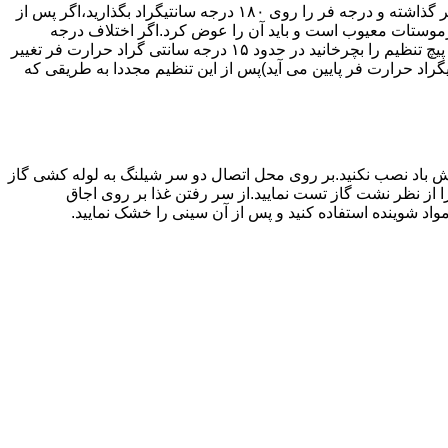
اگر حرارت فر خیلی زیاد یا خیلی کم باشد ترموستات آن احتیاج به تنظیم دارد برای این کار به طریق زیر عمل کنید.یک دما سنج جیوه ای در فر گذاشته و درجه فر را روی ۱۸۰ درجه سانتیگراد بگذارید،اگر پس از
نظیم کرده اید بیش از ۴۰ درجه سانتیگراد باشد دلیل آنست که ترموستات معیوب است و باید آن را عوض کرد.اگر اختلاف درجه
دماسنج با آنچه که فر را تنظیم کرده اید کم باشد دکمه کنترل را بسته و پیچ تنظیم کننده را به طرف زیاد یا کم بچرخانید.هر یک چهارم دور که پیچ تنظیم را بچرخانید در حدود ۱۵ درجه سانتی گراد حرارت فر تغییر
جهت زیاد بچرخانید ۱۵ درجه سانتی گراد حرارت فر بالا می رود و اگر در جهت کم چرخانیده شود ۱۵ درجه سانتیگراد حرارت فر پایین می آید)پس از این تنظیم مجددا به طریقی که
 باد نصب نکنید.بر روی محل اتصال دو سر شیلنگ به لوله کشی گاز
محل اتصال دو سر شیلنگ را از نظر نشت گاز تست نمایید.از سر رفتن غذا بر روی اجاق
د شوینده استفاده کنید و پس از آن سینی را خشک نمایید.