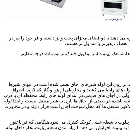
 می دهند تا دو فضای مجزای پخت و پز داشته و فر خود را نیز در
انعطاف پذیرتر و متداول تر هستند.
ل ها،شمعک (پیلوت)،ترموکوپل،فندک،ترموستات،درجه تنظیم
سد.بر روی این لوله شیرهای اجاق نصب شده است در انتهای شیرها
 لوله های رابط می کشند و مخلوطی از هوا و گاز که لازمه احتراق
 ولی در اجاق های قدیمی در ابتدای لوله های رابط محفظه ای با درب
ه باشیم.در بعضی از اجاق ها نازل به شیر متصل نیست و ابتدا لوله
 مذکور مشعل ها که محل سوخت اجاق است قرار دارند و در مجاورت
یلوت با شعله خیلی کوچک کنترل می شود هنگامی که فر یا تنور
ه پیلوت افزایش می دهد.با زیاد شدن شعله پیلوت،بخار داخل لوله