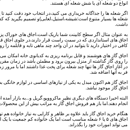
انواع دو شعله ای یا شش شعله ای هستند.
اگر شعله ها را جداگانه خریداری می کنید،در انتخاب خود دقت کنید تا
شعله ها بسیار متنوع است:شیشه،استیل،لعابی)و تصمیم بگیرید که کدام
داشت.
به عنوان مثال اگر سطح کابینت شما باریک است،اجاق های خوراک پزی 
اجاق های استانداردی که در سمت راست قرار دارند،در جلوی اجاق قرا
کافی در اختیار دارید تا بتوانید در آن واحد چند ماهی تابه و قابلمه را ر
اجاق گاز های هوشمند و قابل برنامه ریزی به کدبانوی خانه امکان می 
را روی گاز گذاشته از منزل بیرون برود و مطمئن باشد در زمان مقر
در آغاز اجاق گاز ها تنها چند شعله برای پخت غذا داشتند اما با مرور
فر به آنها اضافه شد.
اجاق گاز هم اکنون مبدل به یکی از نیازهای اساسی در لوازم خانگی ب
اجاق گاز موجود نباشد.
البته اخیرا دستگاه های دیگری نظیر ماکروویو،گریل و...به بازار آمده ان
انجام دهند.اما باز هم فروش اجاق گاز به مراتب بیش از این محصولا
هنگام خرید اجاق گاز باید علاوه بر ظاهر و کارایی به نیاز خانواده هم
می تواند امورات خود را بگذراند.