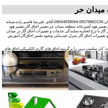
 میدان حر
30 در صد تخفیف بیمه رایگان،09378663156-09044838064-آقای علیرضا قاسم زاده،شبانه
،تعمیر هود آشپزخانه منطقه میدان حر،تعمیر اجاق گاز،تعمیر هود
از با نرخ اتحادیه،نمایندگی خدمات و تعمیرات اجاق گاز در میدان
تعمیرات اجاق گاز منزل،عیب‌یابی ونحوه تعمیر اجاق‌گاز،آموزش
ه "تان مناسب ترین را برگزینید.اجاق های گازی،الکتریکی،اجاق های