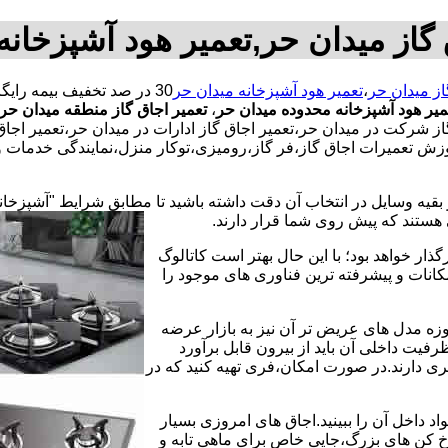
 گاز میدان حر,تعمیر هود آشپزخانه
از میدان حر
،
تعمیر هود آشپزخانه میدان حر
میر هود آشپزخانه محدوده میدان حر
،
تعمیر اجاق گاز منطقه میدان حر
ز شرکت در میدان حر،تعمیر اجاق گاز ادارات در میدان حر،تعمیر اجاق گ
زش تعمیرات اجاق گاز،فر گاز،رومیزی،توکار منزل،نمایندگی خدمات و 
 بقیه وسایل در انتخاب آن دقت داشته باشید تا مطابق شرایط "آشپزخان
ی هستند که پیش روی شما قرار دارند.
ذار خواهد بود؛ با این حال بهتر است کاتالوگ
انات و پیشرفته ترین فناوری های موجود را
وزه مدل های عریض تر آن نیز به بازار عرضه
فیت داخلی آن باید از بیرون قابل برآورد
 دارند.در صورت امکان،فری تهیه کنید که در
 داخل آن را ببینید.اجاق های امروزی بسیار
رخ کن های بزرگ،جایی خاص برای ماهی تابه و