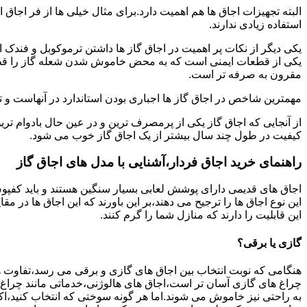
البته تجهیزات اجاق ها هم اهمیت دارد.برای مثال خیلی ها از فر اجاق 
استفاده زیادی ندارند.
یکی دیگر از نکات پر اهمیت در اجاق گاز ها داشتن ترموکوبل و فندک 
یکی از قطعات ایمنی است که به محض خاموش شدن شعله گاز را قطع می
مقرون به صرفه تر است.
مهمترین شاخص در اجاق گاز ها اجباری بودن استاندارد در آنهاست و تو
از آنجایی که اجاق گاز یکی از پرمصرف ترین و در عین حال بادوام تری
کیفیت در طول چند سال بیشتر از یک اجاق گاز خوب می شود.
راهنمای خرید اجاق فردار،آشنایی با مدل های اجاق گاز
اجاق های قدیمی دارای پوشش لعابی بسیار سنگین هستند و باید کفپوش 
این نوع اجاق ها را ترجیح می دهند،بر این باورند که این اجاق ها در 
این قابلیت را دارند که منازل شما را گرم کنند.
گازی یا برقی؟
هنگامی که نوبت انتخاب بین اجاق های گازی و برقی می رسد،تفاوت ها
چراغ های گازی آسان تر است،اجاق های هالوژنی،خدماتی مانند چراغ ه
به راحتی نیز خاموش می شوند.اما هر گونه سوختی که انتخاب کنید،اک