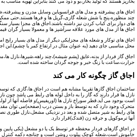
بخارپز هستند که تولید بخار،بو و دود می کنند بنابراین تهویه مناسب
اجاق های پیشرفته و مدل های فرانسویاین وسایل مدرن و پیشرفته،ظرف
چند منظوره،پنج یا شش شعله گازی،گریل ها و فرها هستند.حتی ممکن
های دوار برای کباب کردن نیز داشته باشند.اجاق های مجزا بسیار سنگی
اجاق ها از مدل های مورد علاقه سرآشپز ها و معمولا بسیار گران قی
اجاق های توکار و شعله های مجزایکی دیگر از مدل های بسیار رایج ام
محل مناسبی جای دهید (به عنوان مثال در ارتفاع کمر یا چشم).این اجاق
اجاق گاز فردار از بدنه،عایق (پشم شیشه)،چند راهه،شیرها،نازل ها
حرارت،ساعت با زنگ خبر و جوجه گردان ساخته شده است.
اجاق گاز چگونه کار می کند
ساختمان اجاق گازها تقریبا مشابه هم است در اجاق ها،گازی که توسط
نازل ها قرار دارند که گاز را به داخل لوله های رابط می پاشد چون ناز
است بوجود می آید.قطر سوراخ نازل ها (اوریفیس)و فاصله آنها از لول
متحرک وجود دارد که به توسط باز و بستن درب (صفحه)می توان مقدار د
های رابط به شیر متصل شده و بعد در نزدیکی مشعل،نازل طوری نصب 
آنها ترموکوپل و جرقه زن (فندک)قرار دارد.
در اجاق گازهای فردار محفظه فر توسط یک یا دو مشعل (یکی پایین و
خاموش است،شعله کوچک پیلوت روشن است و چنانچه دکمه کنترل را چرخ