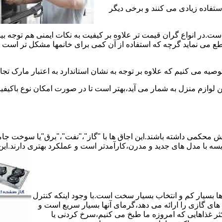
استفاده زیادی می کنند و برخی دیگر
است.در انواع گران قیمت تر علاوه بر کیفیت به نکات ایمنی هم توجه ب
 نماید گرچه که استفاده از آن کمی برای خانمها مشکل تر است لیکن 
صیه می کنیم که علاوه بر توجه به نشان استاندارد به اعتبار مارک تج
ن لوازم منزل به شمار می آید،بهتر است تا در صورت امکان نوع باکیفی
محکمی داشته باشند.این اجاق ها با "گاز"،"نفت"،"برق"یا سوخت جامد 
مقایسه با مدل های جدید و مدرن،کارآمدتر است و عملکرد بهتری دارند.این
 بسیار کم و انتخاب بسیار سخت است.با وجود اینکه کنترل
ای گازی را ارائه می دهد،گرمای آنها بسیار سریع است و
ثر غذاهایی که امروزه ما طبخ می کنیم،سرخ کردنی یا