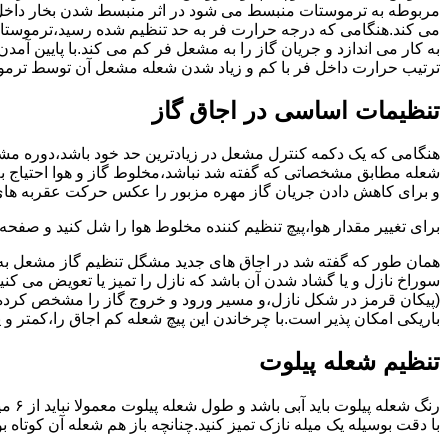
مربوطه به ترموستات منبسط می شود در اثر منبسط شدن بخار داخل 
می کند.هنگامی که درجه حرارت فر به حد تنظیم شده رسید،ترموستات 
به کار می اندازد و جریان گاز را به مشعل فر کم می کند.با پایین آ
ترتیب حرارت داخل فر با کم و زیاد شدن شعله مشعل آن توسط ترمو
تنظیمات اساسی در اجاق گاز
شعله مطابق مشخصاتی که گفته شد نباشد،مخلوط گاز و هوا احتیاج به 
و برای کاهش دادن جریان گاز مهره مزبور را عکس حرکت عقربه های
برای تغییر مقدار هوا،پیچ تنظیم کننده مخلوط هوا را شل کنید و صفح
همان طور که گفته شد در اجاق های جدید مشگل تنظیم گاز مشعل به 
سوراخ نازل و یا گشاد شدن آن باشد که نازل را تمیز یا تعویض می کن
(پیکان قرمز در شکل نازل،و مسیر ورود و خروج گاز را مشخص کرده
باریکی امکان پذیر است.با چرخاندن این پیچ شعله کم اجاق را،کمتر و 
تنظیم شعله پیلوت
رنگ 
با دقت بوسیله یک میله نازک تمیز کنید.چنانچه باز هم شعله آن کوتا