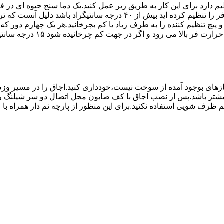
۱۰ تا ۲۰ دقیقه اختلاف درجه ای که دماسنج نشان می دهد با آنچه که فر را ت
می کند.(اگر پیچ تنظیم را در 
های بوجود آمده از سوخت نیست،خودداری کنید.اجاق را در مسیر وزش
د از بست مناسب استفاده شود.طول شیلنگ نباید از ۱.۵ متر بیشتر باشد.پس از نصب اجاق با کف صابون 
 شویی استفاده نکنید.برای این منظور از پارچه نم دار همراه با موا