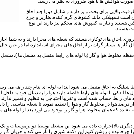
 به صورت هواکش ها یا هود ضروری به نظر می رسد.
یت بالایی برای پخت و پز دارند و شامل دو یا چند اجاق
 است تسهیلاتی مانند کشوهای گرم کننده،بخارپز و چرخ
ن هستند و نیاز به کفپوش های محکم نیز دارند.این نوع
مت هستند.
روزی،اجاق های توکاری هستند که شعله های مجزا دارند و به شما اجازه
 گاز ها بسیار گران تر از اجاق های مجزای استاندارد،اما در عین حال 
،محفظه مخلوط هوا و گاز (یا لوله های رابط متصل به مشعل ها )،مشع
 شیلنگ به اجاق متصل می شود ابتدا به لوله ای بنام چند راهه می ر
ل ها اندکی با لوله های رابط فاصله دارند هوا را به دنبال خود به داخل
ه های رابط حساب شده است و تقریبا احتیاجی به تنظیم و تعمیر ندارند
رصد هوا در مخلوط گاز و هوا را تنظیم نموده تا شعله مناسبی را داشت
شده که همان مخلوط هوا و گاز را بوجود می آورد.بعد از لوله های
 دیگری بالا)حرارت داده می شود این مشعل توسط دو ترموستات و یک پ
انیده و روشن کنیم این دکمه شیری را باز می کند و جریان گاز را ب