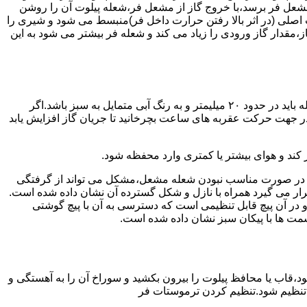
شعل فر برسد،با خروج گاز از مشعل فر،شعله پیلوت آن را روشن
 اصلی (در اثر بالا رفتن حرارت داخل فر)منبسط می شود و شیری را
،مقدار گاز ورودی را زیاد می کند و شعله فر بیشتر می شود به این
هنگامی که یک دکمه کنترل مشعل در زیادترین حد خود باشد،دوره مشعل باید آبی بسوزد و داخل آن یعنی در قسمت وسط مشعل ارتفاع شعله باید در حدود ۲۰ میلیمتر و به رنگ آبی متمایل به سبز باشد.اگر
 در جهت حرکت عقربه های ساعت بچرخانید تا جریان گاز افزایش یابد
 کند و هوای بیشتر یا کمتری وارد محفظه شود.
لی در صورت مناسب نبودن شعله مشعل،مشکل می تواند از گرفتگی
قرار می گیرد همراه با نازل و شکل گسترده آن نشان داده شده است.
ر آن پیچ قابل تنظیمی است که دسترسی به آن با پیچ گوشتی
قسمت ها با پیکان سبز نشان داده شده است.
تاه باشد و یا به راحتی خاموش شود،قاب یا محافظ پیلوت را بیرون بکشید و سوراخ آن را به آهستگی و
ا تنظیم شود.تنظیم کردن ترموستات فر