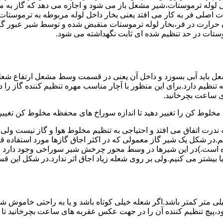
لوله ترموستات،شیر مشعل باز می شود و اجازه می دهد که گاز به م
اصلی فر به کار می افتد یعنی بخار داخل لوله مربوطه به ترموستات
مدن حرارت در فر،بخار لوله ترموستات منقبض شده و توسط شیر عبور گاز
ستات در حد تنظیم شده ای ثابت نگهداشته می شود.
تنظیم دارد.برای این منظور با آچار مناسب مهره تنظیم کننده گاز را
 ساعت بچرخانید.
ه مخلوط کن را تغییر دهید تا اندازه سوراخ های محفظه مخلوط کن تغییر
ندرت اتفاق می افتد و احتیاجی به تنظیم مخلوط هوا و گاز نیست و
یم.در شکل یک شیر گاز معمولی که در اکثر اجاق گازها مورد استفاده 
 است.)در این شیرها در وسط محور چرخش شیر سوراخی وجود دارد و د
یا بیشتر می کنیم.ولی بر روی شعله زیاد اجاق اثر ندارد.در شکل این 
شعله پیلوت باید آبی باشد و طول شعله پیلوت معمولا نباید از ۶ میلی متر کمتر باشد.اگر شعله خیلی کو
ه بود،پیچ تنظیم کننده آن را در جهت عکس عقربه های ساعت بچرخانید ت