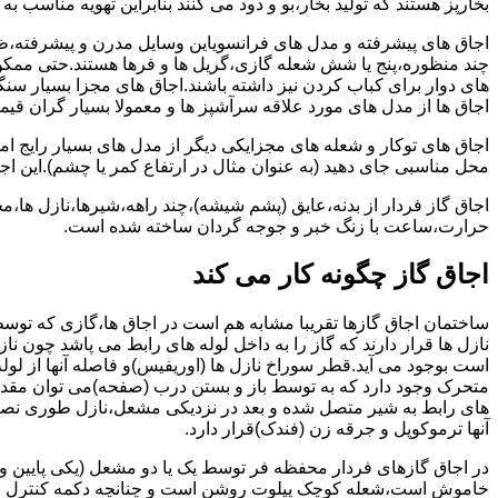
بخارپز هستند که تولید بخار،بو و دود می کنند بنابراین تهویه مناسب
اجاق های پیشرفته و مدل های فرانسویاین وسایل مدرن و پیشرفته،ظرف
چند منظوره،پنج یا شش شعله گازی،گریل ها و فرها هستند.حتی ممکن
های دوار برای کباب کردن نیز داشته باشند.اجاق های مجزا بسیار سنگی
اجاق ها از مدل های مورد علاقه سرآشپز ها و معمولا بسیار گران قی
اجاق های توکار و شعله های مجزایکی دیگر از مدل های بسیار رایج ام
محل مناسبی جای دهید (به عنوان مثال در ارتفاع کمر یا چشم).این اجاق
اجاق گاز فردار از بدنه،عایق (پشم شیشه)،چند راهه،شیرها،نازل ها
حرارت،ساعت با زنگ خبر و جوجه گردان ساخته شده است.
اجاق گاز چگونه کار می کند
ساختمان اجاق گازها تقریبا مشابه هم است در اجاق ها،گازی که توسط
نازل ها قرار دارند که گاز را به داخل لوله های رابط می پاشد چون ناز
است بوجود می آید.قطر سوراخ نازل ها (اوریفیس)و فاصله آنها از لول
متحرک وجود دارد که به توسط باز و بستن درب (صفحه)می توان مقدار د
های رابط به شیر متصل شده و بعد در نزدیکی مشعل،نازل طوری نصب 
آنها ترموکوپل و جرقه زن (فندک)قرار دارد.
در اجاق گازهای فردار محفظه فر توسط یک یا دو مشعل (یکی پایین و
خاموش است،شعله کوچک پیلوت روشن است و چنانچه دکمه کنترل را چرخ