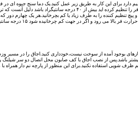
۱۰ تا ۲۰ دقیقه اختلاف درجه ای که دماسنج نشان می دهد با آنچه که فر را ت
می کند.(اگر پیچ تنظیم را در 
های بوجود آمده از سوخت نیست،خودداری کنید.اجاق را در مسیر وزش
د از بست مناسب استفاده شود.طول شیلنگ نباید از ۱.۵ متر بیشتر باشد.پس از نصب اجاق با کف صابون 
 شویی استفاده نکنید.برای این منظور از پارچه نم دار همراه با موا