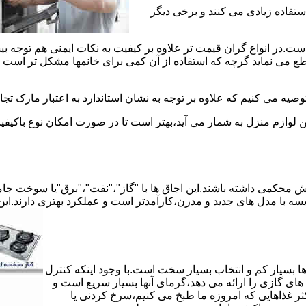
استفاده زیادی می کنند و برخی دیگر
است.در انواع گران قیمت تر علاوه بر کیفیت به نکات ایمنی هم توجه ب
 نماید گرچه که استفاده از آن کمی برای خانمها مشکل تر است لیکن 
صیه می کنیم که علاوه بر توجه به نشان استاندارد به اعتبار مارک تج
ن لوازم منزل به شمار می آید،بهتر است تا در صورت امکان نوع باکیفی
محکمی داشته باشند.این اجاق ها با "گاز"،"نفت"،"برق"یا سوخت جامد 
مقایسه با مدل های جدید و مدرن،کارآمدتر است و عملکرد بهتری دارند.این
 بسیار کم و انتخاب بسیار سخت است.با وجود اینکه کنترل
ای گازی را ارائه می دهد،گرمای آنها بسیار سریع است و
ثر غذاهایی که امروزه ما طبخ می کنیم،سرخ کردنی یا