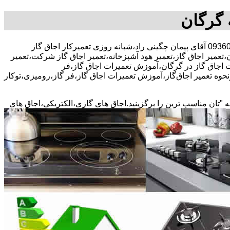
 گرگان
30 در صد تخفیف بیمه رایگان،09360937370 آقای پیمان چگینی راد،شبانه روزی تعمیرکار اجاق گاز
،تعمیر اجاق گاز،تعمیر هود آشپزخانه،تعمیر اجاق گاز شرکت،تعمیر
ات اجاق گاز در گرگان،آموزش تعمیرات اجاق گاز،فر
حوه تعمیر اجاق‌گاز،آموزش تعمیرات اجاق گاز،فر گاز،رومیزی،توکار
ه "تان مناسب ترین را برگزینید.اجاق های گازی،الکتریکی،اجاق های