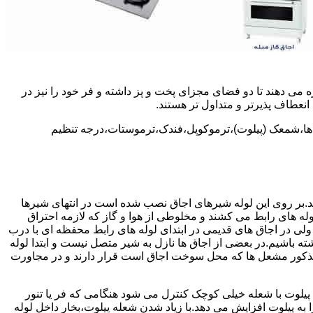
 می دهند تا دو فضای مجزای پخت و پز داشته و فر خود را نیز در
انعطاف پذیرتر و متداول تر هستند.
ل ها،شمعک (پیلوت)،ترموکوپل،فندک،ترموستات،درجه تنظیم
سد.بر روی این لوله شیرهای اجاق نصب شده است در انتهای شیرها
 لوله های رابط می کشند و مخلوطی از هوا و گاز که لازمه احتراق
 ولی در اجاق های قدیمی در ابتدای لوله های رابط محفظه ای با درب
ه باشیم.در بعضی از اجاق ها نازل به شیر متصل نیست و ابتدا لوله
 مذکور مشعل ها که محل سوخت اجاق است قرار دارند و در مجاورت
یلوت با شعله خیلی کوچک کنترل می شود هنگامی که فر یا تنور
ه پیلوت افزایش می دهد.با زیاد شدن شعله پیلوت،بخار داخل لوله