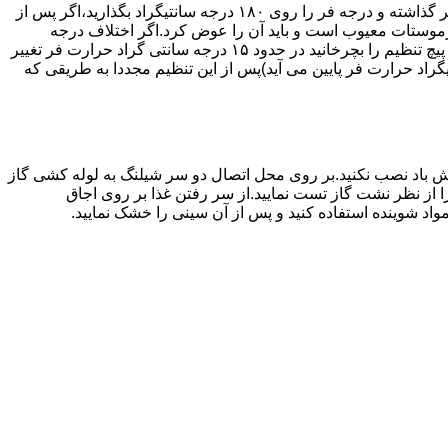
اگر حرارت فر خیلی زیاد یا خیلی کم باشد ترموستات آن احتیاج به تنظیم دارد برای این کار به طریق زیر عمل کنید.یک دما سنج جیوه ای در فر گذاشته و درجه فر را روی ۱۸۰ درجه سانتیگراد بگذارید،اگر پس از
نظیم کرده اید بیش از ۴۰ درجه سانتیگراد باشد دلیل آنست که ترموستات معیوب است و باید آن را عوض کرد.اگر اختلاف درجه
دماسنج با آنچه که فر را تنظیم کرده اید کم باشد دکمه کنترل را بسته و پیچ تنظیم کننده را به طرف زیاد یا کم بچرخانید.هر یک چهارم دور که پیچ تنظیم را بچرخانید در حدود ۱۵ درجه سانتی گراد حرارت فر تغییر
جهت زیاد بچرخانید ۱۵ درجه سانتی گراد حرارت فر بالا می رود و اگر در جهت کم چرخانیده شود ۱۵ درجه سانتیگراد حرارت فر پایین می آید)پس از این تنظیم مجددا به طریقی که
 باد نصب نکنید.بر روی محل اتصال دو سر شیلنگ به لوله کشی گاز
محل اتصال دو سر شیلنگ را از نظر نشت گاز تست نمایید.از سر رفتن غذا بر روی اجاق
د شوینده استفاده کنید و پس از آن سینی را خشک نمایید.