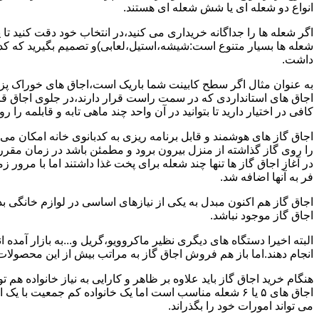
انواع دو شعله ای یا شش شعله ای هستند.
اگر شعله ها را جداگانه خریداری می کنید،در انتخاب خود دقت کنید تا
شعله ها بسیار متنوع است:شیشه،استیل،لعابی)و تصمیم بگیرید که کدام
داشت.
به عنوان مثال اگر سطح کابینت شما باریک است،اجاق های خوراک پزی 
اجاق های استانداردی که در سمت راست قرار دارند،در جلوی اجاق قرا
کافی در اختیار دارید تا بتوانید در آن واحد چند ماهی تابه و قابلمه را ر
اجاق گاز های هوشمند و قابل برنامه ریزی به کدبانوی خانه امکان می 
را روی گاز گذاشته از منزل بیرون برود و مطمئن باشد در زمان مقر
در آغاز اجاق گاز ها تنها چند شعله برای پخت غذا داشتند اما با مرور
فر به آنها اضافه شد.
اجاق گاز هم اکنون مبدل به یکی از نیازهای اساسی در لوازم خانگی ب
اجاق گاز موجود نباشد.
البته اخیرا دستگاه های دیگری نظیر ماکروویو،گریل و...به بازار آمده ان
انجام دهند.اما باز هم فروش اجاق گاز به مراتب بیش از این محصولا
هنگام خرید اجاق گاز باید علاوه بر ظاهر و کارایی به نیاز خانواده هم
می تواند امورات خود را بگذراند.