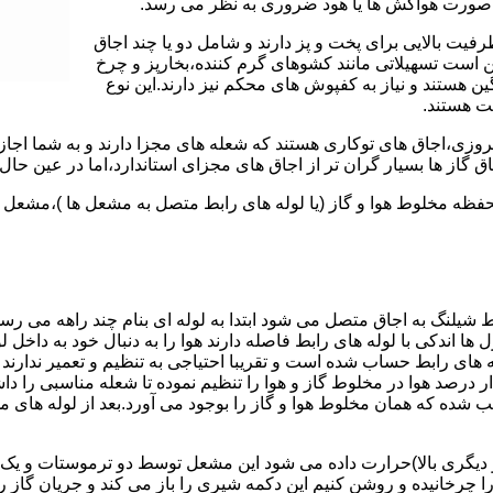
 به صورت هواکش ها یا هود ضروری به نظر می رسد.
یت بالایی برای پخت و پز دارند و شامل دو یا چند اجاق
 است تسهیلاتی مانند کشوهای گرم کننده،بخارپز و چرخ
ن هستند و نیاز به کفپوش های محکم نیز دارند.این نوع
مت هستند.
روزی،اجاق های توکاری هستند که شعله های مجزا دارند و به شما اجازه
 گاز ها بسیار گران تر از اجاق های مجزای استاندارد،اما در عین حال 
،محفظه مخلوط هوا و گاز (یا لوله های رابط متصل به مشعل ها )،مشع
 شیلنگ به اجاق متصل می شود ابتدا به لوله ای بنام چند راهه می ر
ل ها اندکی با لوله های رابط فاصله دارند هوا را به دنبال خود به داخل
ه های رابط حساب شده است و تقریبا احتیاجی به تنظیم و تعمیر ندارند
رصد هوا در مخلوط گاز و هوا را تنظیم نموده تا شعله مناسبی را داشت
شده که همان مخلوط هوا و گاز را بوجود می آورد.بعد از لوله های
 دیگری بالا)حرارت داده می شود این مشعل توسط دو ترموستات و یک پ
انیده و روشن کنیم این دکمه شیری را باز می کند و جریان گاز را ب