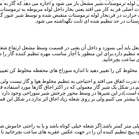
لوله ترموستات،شیر مشعل باز می شود و اجازه می دهد که گاز به م
اصلی فر به کار می افتد یعنی بخار داخل لوله مربوطه به ترموستات
مدن حرارت در فر،بخار لوله ترموستات منقبض شده و توسط شیر عبور گاز
ستات در حد تنظیم شده ای ثابت نگهداشته می شود.
تنظیم دارد.برای این منظور با آچار مناسب مهره تنظیم کننده گاز را
 ساعت بچرخانید.
ه مخلوط کن را تغییر دهید تا اندازه سوراخ های محفظه مخلوط کن تغییر
ندرت اتفاق می افتد و احتیاجی به تنظیم مخلوط هوا و گاز نیست و
یم.در شکل یک شیر گاز معمولی که در اکثر اجاق گازها مورد استفاده 
 است.)در این شیرها در وسط محور چرخش شیر سوراخی وجود دارد و د
یا بیشتر می کنیم.ولی بر روی شعله زیاد اجاق اثر ندارد.در شکل این 
شعله پیلوت باید آبی باشد و طول شعله پیلوت معمولا نباید از ۶ میلی متر کمتر باشد.اگر شعله خیلی کو
ه بود،پیچ تنظیم کننده آن را در جهت عکس عقربه های ساعت بچرخانید ت