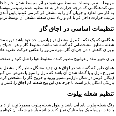
مربوطه به ترموستات منبسط می شود در اثر منبسط شدن بخار داخل 
می کند.هنگامی که درجه حرارت فر به حد تنظیم شده رسید،ترموستات 
به کار می اندازد و جریان گاز را به مشعل فر کم می کند.با پایین آ
ترتیب حرارت داخل فر با کم و زیاد شدن شعله مشعل آن توسط ترمو
تنظیمات اساسی در اجاق گاز
شعله مطابق مشخصاتی که گفته شد نباشد،مخلوط گاز و هوا احتیاج به 
و برای کاهش دادن جریان گاز مهره مزبور را عکس حرکت عقربه های
برای تغییر مقدار هوا،پیچ تنظیم کننده مخلوط هوا را شل کنید و صفح
همان طور که گفته شد در اجاق های جدید مشگل تنظیم گاز مشعل به 
سوراخ نازل و یا گشاد شدن آن باشد که نازل را تمیز یا تعویض می کن
(پیکان قرمز در شکل نازل،و مسیر ورود و خروج گاز را مشخص کرده
باریکی امکان پذیر است.با چرخاندن این پیچ شعله کم اجاق را،کمتر و 
تنظیم شعله پیلوت
رنگ 
با دقت بوسیله یک میله نازک تمیز کنید.چنانچه باز هم شعله آن کوتا