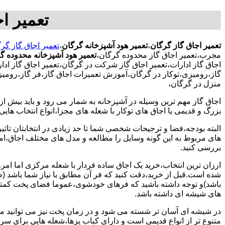
تعمیر ا
تعمیر اجاق گاز گرگان
،
تعمیر هود آشپزخانه گرگان
،
تعمیر اجاق گاز گر
مجرب،تعمیر اجاق گاز محدوده گرگان،
تعمیر هود آشپزخانه محدوده گ
اجاق گاز ادارات،تعمیر اجاق گاز شرکت در گرگان،تعمیر اجاق گاز ادا
گاز،رومیزی،توکار در گرگان،آموزش تعمیرات اجاق گاز،فر گاز،رومیزی
منزل در گرگان،
اجاق گاز مهم ترین وسیله در آشپزخانه به شمار می رود و باید بیش از
بزرگ و قدیمی یا اجاق های توکار با شعله های مجزا،انواع انتخاب های
البته بودجه،فضا و ترجیحات شخصی شما تا حد زیادی در انتخابتان تاثیرگ
های مربوط به این گونه وسایل را مطالعه و مدل های مختلف اجاق،امک
بررسی کنید.
ارزان ترین انتخاب،خرید یک اجاق ساده فردار با شعله مرکزی اما امر
شده است.قبل از خرید،دقت کنید که فر آن مطابق با نیاز شما باشد (ظر
باشد)و توجه داشته باشید که فرهای خودشوی،عموما فضای پخت کمتری
های شیشه ای داشته باشد.
در شیشه ای آسان تر شسته می شود و در زمان پخت نیز می توانید مواد
متنوع تر از انواع قدیمی است و دارای کباب پزها،شعله هایی برای س