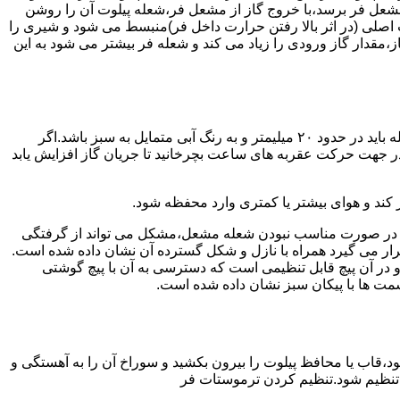
شعل فر برسد،با خروج گاز از مشعل فر،شعله پیلوت آن را روشن
 اصلی (در اثر بالا رفتن حرارت داخل فر)منبسط می شود و شیری را
،مقدار گاز ورودی را زیاد می کند و شعله فر بیشتر می شود به این
هنگامی که یک دکمه کنترل مشعل در زیادترین حد خود باشد،دوره مشعل باید آبی بسوزد و داخل آن یعنی در قسمت وسط مشعل ارتفاع شعله باید در حدود ۲۰ میلیمتر و به رنگ آبی متمایل به سبز باشد.اگر
 در جهت حرکت عقربه های ساعت بچرخانید تا جریان گاز افزایش یابد
 کند و هوای بیشتر یا کمتری وارد محفظه شود.
لی در صورت مناسب نبودن شعله مشعل،مشکل می تواند از گرفتگی
قرار می گیرد همراه با نازل و شکل گسترده آن نشان داده شده است.
ر آن پیچ قابل تنظیمی است که دسترسی به آن با پیچ گوشتی
قسمت ها با پیکان سبز نشان داده شده است.
تاه باشد و یا به راحتی خاموش شود،قاب یا محافظ پیلوت را بیرون بکشید و سوراخ آن را به آهستگی و
ا تنظیم شود.تنظیم کردن ترموستات فر