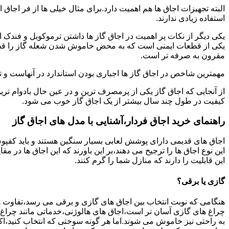
البته تجهیزات اجاق ها هم اهمیت دارد.برای مثال خیلی ها از فر اجاق 
استفاده زیادی ندارند.
یکی دیگر از نکات پر اهمیت در اجاق گاز ها داشتن ترموکوبل و فندک 
یکی از قطعات ایمنی است که به محض خاموش شدن شعله گاز را قطع می
مقرون به صرفه تر است.
مهمترین شاخص در اجاق گاز ها اجباری بودن استاندارد در آنهاست و تو
از آنجایی که اجاق گاز یکی از پرمصرف ترین و در عین حال بادوام تری
کیفیت در طول چند سال بیشتر از یک اجاق گاز خوب می شود.
راهنمای خرید اجاق فردار،آشنایی با مدل های اجاق گاز
اجاق های قدیمی دارای پوشش لعابی بسیار سنگین هستند و باید کفپوش 
این نوع اجاق ها را ترجیح می دهند،بر این باورند که این اجاق ها در 
این قابلیت را دارند که منازل شما را گرم کنند.
گازی یا برقی؟
هنگامی که نوبت انتخاب بین اجاق های گازی و برقی می رسد،تفاوت ها
چراغ های گازی آسان تر است،اجاق های هالوژنی،خدماتی مانند چراغ ه
به راحتی نیز خاموش می شوند.اما هر گونه سوختی که انتخاب کنید،اک