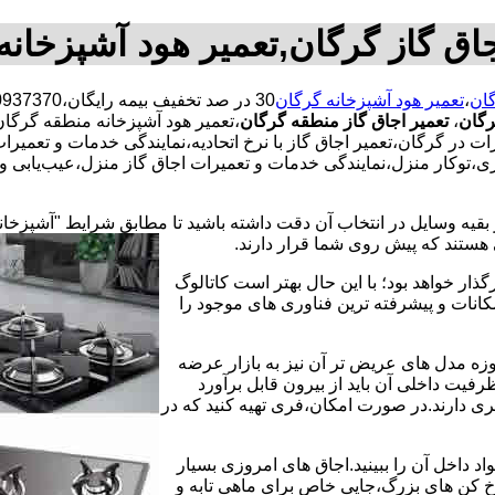
جاق گاز گرگان,تعمیر هود آشپزخانه
گان
،
تعمیر هود آشپزخانه گرگان
رگان
،
تعمیر اجاق گاز منطقه گرگان
،تعمیر هود آشپزخانه منطقه گرگان
رات در گرگان،تعمیر اجاق گاز با نرخ اتحادیه،نمایندگی خدمات و تعمیر
،توکار منزل،نمایندگی خدمات و تعمیرات اجاق گاز منزل،عیب‌یابی ون
 بقیه وسایل در انتخاب آن دقت داشته باشید تا مطابق شرایط "آشپزخان
ی هستند که پیش روی شما قرار دارند.
ذار خواهد بود؛ با این حال بهتر است کاتالوگ
انات و پیشرفته ترین فناوری های موجود را
وزه مدل های عریض تر آن نیز به بازار عرضه
فیت داخلی آن باید از بیرون قابل برآورد
 دارند.در صورت امکان،فری تهیه کنید که در
 داخل آن را ببینید.اجاق های امروزی بسیار
رخ کن های بزرگ،جایی خاص برای ماهی تابه و