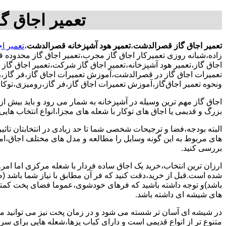
تعمیر اجاق 
تعمیر اجاق گاز قصرالدشت
،
تعمیر هود آشپزخانه قصرالدشت
،
تعمیر ا
زاده،شبانه روزی تعمیرکار اجاق گاز مجرب،تعمیر اجاق گاز محدوده
اجاق گاز،تعمیر هود آشپزخانه،تعمیر اجاق گاز شرکت،تعمیر اجاق گاز 
تعمیرات اجاق گاز در قصرالدشت،آموزش تعمیرات اجاق گاز،فر گاز،ر
ونحوه تعمیر اجاق‌گاز،آموزش تعمیرات اجاق گاز،فر گاز،رومیزی،توک
اجاق گاز مهم ترین وسیله در آشپزخانه به شمار می رود و باید بیش از
بزرگ و قدیمی یا اجاق های توکار با شعله های مجزا،انواع انتخاب های
البته بودجه،فضا و ترجیحات شخصی شما تا حد زیادی در انتخابتان تاثیرگ
های مربوط به این گونه وسایل را مطالعه و مدل های مختلف اجاق،امک
بررسی کنید.
ارزان ترین انتخاب،خرید یک اجاق ساده فردار با شعله مرکزی اما امر
شده است.قبل از خرید،دقت کنید که فر آن مطابق با نیاز شما باشد (ظر
باشد)و توجه داشته باشید که فرهای خودشوی،عموما فضای پخت کمتری
های شیشه ای داشته باشد.
در شیشه ای آسان تر شسته می شود و در زمان پخت نیز می توانید مواد
متنوع تر از انواع قدیمی است و دارای کباب پزها،شعله هایی برای س