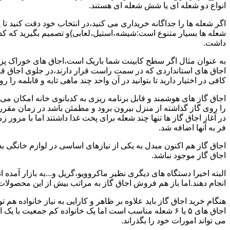
انواع دو شعله ای یا شش شعله ای هستند.
اگر شعله ها را جداگانه خریداری می کنید،در انتخاب خود دقت کنید تا
شعله ها بسیار متنوع است:شیشه،استیل،لعابی)و تصمیم بگیرید که کدام
داشت.
به عنوان مثال اگر سطح کابینت شما باریک است،اجاق های خوراک پزی 
اجاق های استانداردی که در سمت راست قرار دارند،در جلوی اجاق قرا
کافی در اختیار دارید تا بتوانید در آن واحد چند ماهی تابه و قابلمه را ر
اجاق گاز های هوشمند و قابل برنامه ریزی به کدبانوی خانه امکان می 
را روی گاز گذاشته از منزل بیرون برود و مطمئن باشد در زمان مقر
در آغاز اجاق گاز ها تنها چند شعله برای پخت غذا داشتند اما با مرور
فر به آنها اضافه شد.
اجاق گاز هم اکنون مبدل به یکی از نیازهای اساسی در لوازم خانگی ب
اجاق گاز موجود نباشد.
البته اخیرا دستگاه های دیگری نظیر ماکروویو،گریل و...به بازار آمده ان
انجام دهند.اما باز هم فروش اجاق گاز به مراتب بیش از این محصولا
هنگام خرید اجاق گاز باید علاوه بر ظاهر و کارایی به نیاز خانواده هم
می تواند امورات خود را بگذراند.