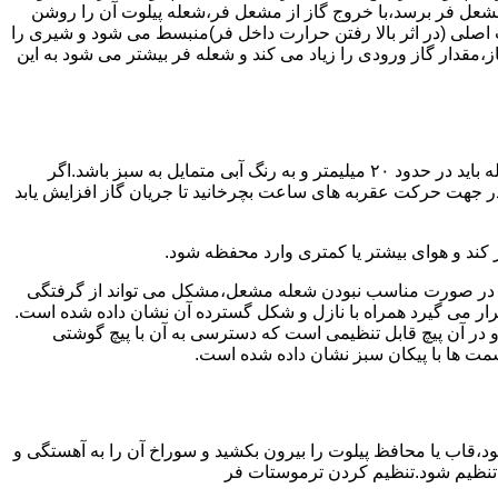
شعل فر برسد،با خروج گاز از مشعل فر،شعله پیلوت آن را روشن
 اصلی (در اثر بالا رفتن حرارت داخل فر)منبسط می شود و شیری را
،مقدار گاز ورودی را زیاد می کند و شعله فر بیشتر می شود به این
هنگامی که یک دکمه کنترل مشعل در زیادترین حد خود باشد،دوره مشعل باید آبی بسوزد و داخل آن یعنی در قسمت وسط مشعل ارتفاع شعله باید در حدود ۲۰ میلیمتر و به رنگ آبی متمایل به سبز باشد.اگر
 در جهت حرکت عقربه های ساعت بچرخانید تا جریان گاز افزایش یابد
 کند و هوای بیشتر یا کمتری وارد محفظه شود.
لی در صورت مناسب نبودن شعله مشعل،مشکل می تواند از گرفتگی
قرار می گیرد همراه با نازل و شکل گسترده آن نشان داده شده است.
ر آن پیچ قابل تنظیمی است که دسترسی به آن با پیچ گوشتی
قسمت ها با پیکان سبز نشان داده شده است.
تاه باشد و یا به راحتی خاموش شود،قاب یا محافظ پیلوت را بیرون بکشید و سوراخ آن را به آهستگی و
ا تنظیم شود.تنظیم کردن ترموستات فر