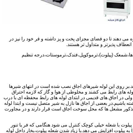
 می دهند تا دو فضای مجزای پخت و پز داشته و فر خود را نیز در
انعطاف پذیرتر و متداول تر هستند.
ل ها،شمعک (پیلوت)،ترموکوپل،فندک،ترموستات،درجه تنظیم
سد.بر روی این لوله شیرهای اجاق نصب شده است در انتهای شیرها
 لوله های رابط می کشند و مخلوطی از هوا و گاز که لازمه احتراق
 ولی در اجاق های قدیمی در ابتدای لوله های رابط محفظه ای با درب
ه باشیم.در بعضی از اجاق ها نازل به شیر متصل نیست و ابتدا لوله
 مذکور مشعل ها که محل سوخت اجاق است قرار دارند و در مجاورت
یلوت با شعله خیلی کوچک کنترل می شود هنگامی که فر یا تنور
ه پیلوت افزایش می دهد.با زیاد شدن شعله پیلوت،بخار داخل لوله