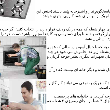
 پاسخگوی نیاز و آشپزخانه شما باشند (جنس این
 یک از آنها برای شما کارآیی بهتری خواهد
چهار شعله که همه در یک ردیف قرار دارند را انتخاب کنید؛ اگر چپ د
ر گرفته باشند تا برای دسترسی به کلیدها مجبور نباشید دست خود را
وی آن قرار دهید.
دهد که با خیال آسوده در حالی که غذایی
ر،شعله زیر غذا خاموش می شود.هر چند
 زمان تجهیزات دیگری نظیر جوجه گردان و
دل شده و دیگر خانه ای نیست که در آن
د که هریک به نوعی می توانند کار گاز را
ت است.
 توجه کرد.برای خانواده های پرجمعیت
اجاق های ۵ یا ۶ شعله مناسب است اما یک خانواده کم جمعیت با یک اجاق ۴ شعله یا اجاق رومیزی ۲ شعله هم