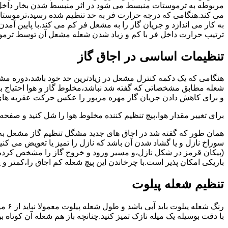
مربوطه به ترموستات منبسط می شود در اثر منبسط شدن بخار داخل 
می کند.هنگامی که درجه حرارت فر به حد تنظیم شده رسید،ترموستات 
به کار می اندازد و جریان گاز را به مشعل فر کم می کند.با پایین آ
ترتیب حرارت داخل فر با کم و زیاد شدن شعله مشعل آن توسط ترمو
تنظیمات اساسی در اجاق گاز
شعله مطابق مشخصاتی که گفته شد نباشد،مخلوط گاز و هوا احتیاج به 
و برای کاهش دادن جریان گاز مهره مزبور را عکس حرکت عقربه های
برای تغییر مقدار هوا،پیچ تنظیم کننده مخلوط هوا را شل کنید و صفح
همان طور که گفته شد در اجاق های جدید مشگل تنظیم گاز مشعل به 
سوراخ نازل و یا گشاد شدن آن باشد که نازل را تمیز یا تعویض می کن
(پیکان قرمز در شکل نازل،و مسیر ورود و خروج گاز را مشخص کرده
باریکی امکان پذیر است.با چرخاندن این پیچ شعله کم اجاق را،کمتر و 
تنظیم شعله پیلوت
رنگ 
با دقت بوسیله یک میله نازک تمیز کنید.چنانچه باز هم شعله آن کوتا