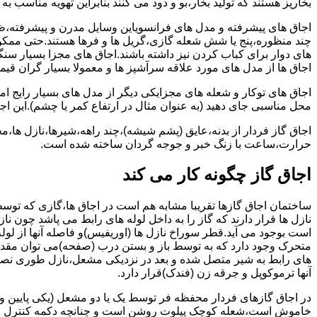
بخارپز هستند که تولید بخار،بو و دود می کنند بنابراین تهویه مناسب
اجاق های پیشرفته و مدل های فرانسویاین وسایل مدرن و پیشرفته،ظرف
چند منظوره،پنج یا شش شعله گازی،گریل ها و فرها هستند.حتی ممکن
های دوار برای کباب کردن نیز داشته باشند.اجاق های مجزا بسیار سنگی
اجاق ها از مدل های مورد علاقه سرآشپز ها و معمولا بسیار گران قی
اجاق های توکار و شعله های مجزایکی دیگر از مدل های بسیار رایج ام
محل مناسبی جای دهید (به عنوان مثال در ارتفاع کمر یا چشم).این اجاق
اجاق گاز فردار از بدنه،عایق (پشم شیشه)،چند راهه،شیرها،نازل ها
حرارت،ساعت با زنگ خبر و جوجه گردان ساخته شده است.
اجاق گاز چگونه کار می کند
ساختمان اجاق گازها تقریبا مشابه هم است در اجاق ها،گازی که توسط
نازل ها قرار دارند که گاز را به داخل لوله های رابط می پاشد چون ناز
است بوجود می آید.قطر سوراخ نازل ها (اوریفیس)و فاصله آنها از لول
متحرک وجود دارد که به توسط باز و بستن درب (صفحه)می توان مقدار د
های رابط به شیر متصل شده و بعد در نزدیکی مشعل،نازل طوری نصب 
آنها ترموکوپل و جرقه زن (فندک)قرار دارد.
در اجاق گازهای فردار محفظه فر توسط یک یا دو مشعل (یکی پایین و
خاموش است،شعله کوچک پیلوت روشن است و چنانچه دکمه کنترل را چرخ