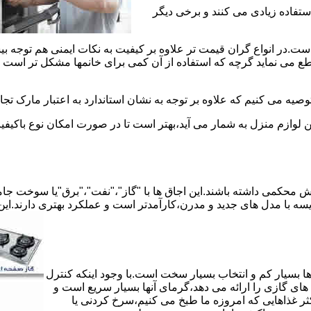
استفاده زیادی می کنند و برخی دیگر
است.در انواع گران قیمت تر علاوه بر کیفیت به نکات ایمنی هم توجه ب
 نماید گرچه که استفاده از آن کمی برای خانمها مشکل تر است لیکن 
صیه می کنیم که علاوه بر توجه به نشان استاندارد به اعتبار مارک تج
ن لوازم منزل به شمار می آید،بهتر است تا در صورت امکان نوع باکیفی
محکمی داشته باشند.این اجاق ها با "گاز"،"نفت"،"برق"یا سوخت جامد 
مقایسه با مدل های جدید و مدرن،کارآمدتر است و عملکرد بهتری دارند.این
 بسیار کم و انتخاب بسیار سخت است.با وجود اینکه کنترل
ای گازی را ارائه می دهد،گرمای آنها بسیار سریع است و
ثر غذاهایی که امروزه ما طبخ می کنیم،سرخ کردنی یا