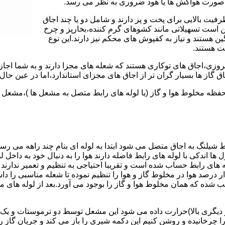
 به صورت هواکش ها یا هود ضروری به نظر می رسد.
یت بالایی برای پخت و پز دارند و شامل دو یا چند اجاق
 است تسهیلاتی مانند کشوهای گرم کننده،بخارپز و چرخ
ن هستند و نیاز به کفپوش های محکم نیز دارند.این نوع
مت هستند.
روزی،اجاق های توکاری هستند که شعله های مجزا دارند و به شما اجازه
 گاز ها بسیار گران تر از اجاق های مجزای استاندارد،اما در عین حال 
،محفظه مخلوط هوا و گاز (یا لوله های رابط متصل به مشعل ها )،مشع
 شیلنگ به اجاق متصل می شود ابتدا به لوله ای بنام چند راهه می ر
ل ها اندکی با لوله های رابط فاصله دارند هوا را به دنبال خود به داخل
ه های رابط حساب شده است و تقریبا احتیاجی به تنظیم و تعمیر ندارند
رصد هوا در مخلوط گاز و هوا را تنظیم نموده تا شعله مناسبی را داشت
شده که همان مخلوط هوا و گاز را بوجود می آورد.بعد از لوله های
 دیگری بالا)حرارت داده می شود این مشعل توسط دو ترموستات و یک پ
انیده و روشن کنیم این دکمه شیری را باز می کند و جریان گاز را ب