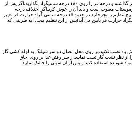
اگر حرارت فر خیلی زیاد یا خیلی کم باشد ترموستات آن احتیاج به تنظیم دارد برای این کار به طریق زیر عمل کنید.یک دما سنج جیوه ای در فر گذاشته و درجه فر را روی ۱۸۰ درجه سانتیگراد بگذارید،اگر پس از
نظیم کرده اید بیش از ۴۰ درجه سانتیگراد باشد دلیل آنست که ترموستات معیوب است و باید آن را عوض کرد.اگر اختلاف درجه
دماسنج با آنچه که فر را تنظیم کرده اید کم باشد دکمه کنترل را بسته و پیچ تنظیم کننده را به طرف زیاد یا کم بچرخانید.هر یک چهارم دور که پیچ تنظیم را بچرخانید در حدود ۱۵ درجه سانتی گراد حرارت فر تغییر
جهت زیاد بچرخانید ۱۵ درجه سانتی گراد حرارت فر بالا می رود و اگر در جهت کم چرخانیده شود ۱۵ درجه سانتیگراد حرارت فر پایین می آید)پس از این تنظیم مجددا به طریقی که
 باد نصب نکنید.بر روی محل اتصال دو سر شیلنگ به لوله کشی گاز
محل اتصال دو سر شیلنگ را از نظر نشت گاز تست نمایید.از سر رفتن غذا بر روی اجاق
د شوینده استفاده کنید و پس از آن سینی را خشک نمایید.