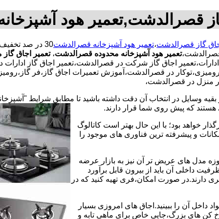
گاز قصرالدشت,تعمیر هود آشپزخان
جاق گاز قصرالدشت
،
تعمیر هود آشپزخانه قصرالدشت
 قصرالدشت،
تعمیر هود آشپزخانه محدوده قصرالدشت
،
تعمیر اجاق گاز
ادارات،تعمیر اجاق گاز شرکت در قصرالدشت،تعمیر اجاق گاز ادارات در
ومیزی،توکار در قصرالدشت،آموزش تعمیرات اجاق گاز،فر گاز،رومیزی،
ار منزل در قصرالدشت،
 بقیه وسایل در انتخاب آن دقت داشته باشید تا مطابق شرایط "آشپزخان
ی هستند که پیش روی شما قرار دارند.
ذار خواهد بود؛ با این حال بهتر است کاتالوگ
انات و پیشرفته ترین فناوری های موجود را
وزه مدل های عریض تر آن نیز به بازار عرضه
فیت داخلی آن باید از بیرون قابل برآورد
 دارند.در صورت امکان،فری تهیه کنید که در
 داخل آن را ببینید.اجاق های امروزی بسیار
رخ کن های بزرگ،جایی خاص برای ماهی تابه و