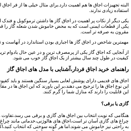
البته تجهیزات اجاق ها هم اهمیت دارد.برای مثال خیلی ها از فر اجاق 
استفاده زیادی ندارند.
یکی دیگر از نکات پر اهمیت در اجاق گاز ها داشتن ترموکوبل و فندک 
یکی از قطعات ایمنی است که به محض خاموش شدن شعله گاز را قطع می
مقرون به صرفه تر است.
مهمترین شاخص در اجاق گاز ها اجباری بودن استاندارد در آنهاست و تو
از آنجایی که اجاق گاز یکی از پرمصرف ترین و در عین حال بادوام تری
کیفیت در طول چند سال بیشتر از یک اجاق گاز خوب می شود.
راهنمای خرید اجاق فردار،آشنایی با مدل های اجاق گاز
اجاق های قدیمی دارای پوشش لعابی بسیار سنگین هستند و باید کفپوش 
این نوع اجاق ها را ترجیح می دهند،بر این باورند که این اجاق ها در 
این قابلیت را دارند که منازل شما را گرم کنند.
گازی یا برقی؟
هنگامی که نوبت انتخاب بین اجاق های گازی و برقی می رسد،تفاوت ها
چراغ های گازی آسان تر است،اجاق های هالوژنی،خدماتی مانند چراغ ه
به راحتی نیز خاموش می شوند.اما هر گونه سوختی که انتخاب کنید،اک