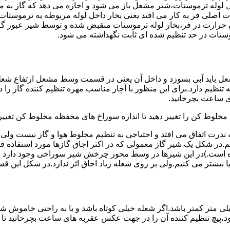
لوله ترموستات،شیر مشعل باز می شود و اجازه می دهد که گاز به م
اصلی فر به کار می افتد یعنی بخار داخل لوله مربوطه به ترموستات
مدن حرارت در فر،بخار لوله ترموستات منقبض شده و توسط شیر عبور گاز
ستات در حد تنظیم شده ای ثابت نگهداشته می شود.
تنظیم دارد.برای این منظور با آچار مناسب مهره تنظیم کننده گاز را
 ساعت بچرخانید.
ه مخلوط کن را تغییر دهید تا اندازه سوراخ های محفظه مخلوط کن تغییر
ندرت اتفاق می افتد و احتیاجی به تنظیم مخلوط هوا و گاز نیست و
یم.در شکل یک شیر گاز معمولی که در اکثر اجاق گازها مورد استفاده 
 است.)در این شیرها در وسط محور چرخش شیر سوراخی وجود دارد و د
یا بیشتر می کنیم.ولی بر روی شعله زیاد اجاق اثر ندارد.در شکل این 
شعله پیلوت باید آبی باشد و طول شعله پیلوت معمولا نباید از ۶ میلی متر کمتر باشد.اگر شعله خیلی کو
ه بود،پیچ تنظیم کننده آن را در جهت عکس عقربه های ساعت بچرخانید ت