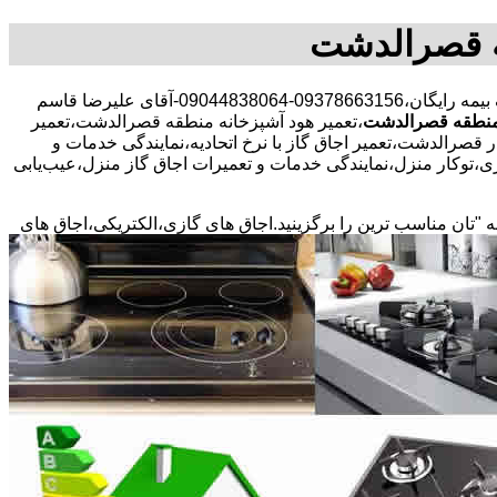
ه قصرالدشت
30 در صد تخفیف بیمه رایگان،09378663156-09044838064-آقای علیرضا قاسم
 منطقه قصرالدشت
،تعمیر هود آشپزخانه منطقه قصرالدشت،تعمیر
 قصرالدشت،تعمیر اجاق گاز با نرخ اتحادیه،نمایندگی خدمات و
توکار منزل،نمایندگی خدمات و تعمیرات اجاق گاز منزل،عیب‌یابی
ه "تان مناسب ترین را برگزینید.اجاق های گازی،الکتریکی،اجاق های