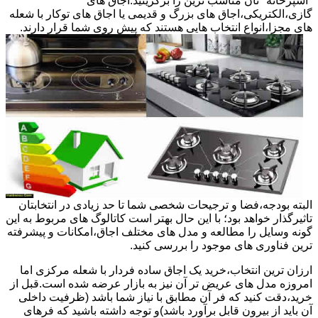
"آشپزخانه "تان مناسب ترین را برگزینید.اجاق های
گازی،الکتریکی،اجاق های بزرگ و قدیمی یا اجاق های توکار با شعله
های مجزا،انواع انتخاب هایی هستند که پیش روی شما قرار دارند.
البته بودجه،فضا و ترجیحات شخصی شما تا حد زیادی در انتخابتان
تاثیرگذار خواهد بود؛ با این حال بهتر است کاتالوگ های مربوط به این
گونه وسایل را مطالعه و مدل های مختلف اجاق،امکانات و پیشرفته
ترین فناوری های موجود را بررسی کنید.
ارزان ترین انتخاب،خرید یک اجاق ساده فردار با شعله مرکزی اما
امروزه مدل های عریض تر آن نیز به بازار عرضه شده است.قبل از
خرید،دقت کنید که فر آن مطابق با نیاز شما باشد (ظرفیت داخلی
آن باید از بیرون قابل برآورد باشد)و توجه داشته باشید که فرهای