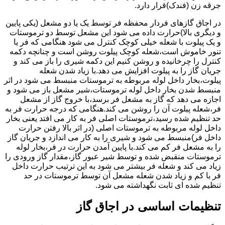
جرقه زن (فندک)قرار دارد.
در اجاق گازهای فردار محفظه فر توسط یک یا دو مشعل (یکی پایین
و دیگری بالا)حرارت داده می شود این مشعل توسط دو ترموستات
و یک پیلوت با شعله خیلی کوچک کنترل می شود هنگامی که فر یا
تنور خاموش است،شعله کوچک پیلوت روشن است و چنانچه دکمه
کنترل را چرخانیده و روشن کنیم این دکمه شیری را باز می کند و
جریان گاز را به پیلوت افزایش می دهد.با زیاد شدن شعله
پیلوت،بخار داخل لوله مربوطه به ترموستات منبسط می شود در اثر
منبسط شدن بخار داخل لوله ترموستات،شیر مشعل باز می شود و
اجازه می دهد که گاز به مشعل فر برسد،با خروج گاز از مشعل
فر،شعله پیلوت آن را روشن می کند.هنگامی که درجه حرارت فر به
حد تنظیم شده رسید،ترموستات اصلی فر به کار می افتد یعنی بخار
داخل لوله مربوطه به ترموستات اصلی (در اثر بالا رفتن حرارت
داخل فر)منبسط می شود و شیری را به کار می اندازد و جریان گاز
را به مشعل فر کم می کند.با پایین آمدن حرارت در فر،بخار لوله
ترموستات منقبض شده و توسط شیر عبور گاز،مقدار گاز ورودی را
زیاد می کند و شعله فر بیشتر می شود به این ترتیب حرارت داخل
فر با کم و زیاد شدن شعله مشعل آن توسط ترموستات در حد
تنظیم شده ای ثابت نگهداشته می شود.
تنظیمات اساسی در اجاق گاز