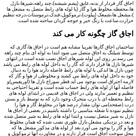
اجاق گاز فردار از بدنه،عایق (پشم شیشه)،چند راهه،شیرها،نازل
ها،محفظه مخلوط هوا و گاز (یا لوله های رابط متصل به مشعل ها
)،مشعل ها،شمعک (پیلوت)،ترموکوپل،فندک،ترموستات،درجه تنظیم
حرارت،ساعت با زنگ خبر و جوجه گردان ساخته شده است.
اجاق گاز چگونه کار می کند
ساختمان اجاق گازها تقریبا مشابه هم است در اجاق ها،گازی که
توسط شیلنگ به اجاق متصل می شود ابتدا به لوله ای بنام چند راهه
می رسد.بر روی این لوله شیرهای اجاق نصب شده است در انتهای
شیرها نازل ها قرار دارند که گاز را به داخل لوله های رابط می پاشد
چون نازل ها اندکی با لوله های رابط فاصله دارند هوا را به دنبال
خود به داخل لوله های رابط می کشند و مخلوطی از هوا و گاز که
لازمه احتراق است بوجود می آید.قطر سوراخ نازل ها (اوریفیس)و
فاصله آنها از لوله های رابط حساب شده است و تقریبا احتیاجی به
تنظیم و تعمیر ندارند ولی در اجاق های قدیمی در ابتدای لوله های
رابط محفظه ای با درب متحرک وجود دارد که به توسط باز و بستن
درب (صفحه)می توان مقدار درصد هوا در مخلوط گاز و هوا را
تنظیم نموده تا شعله مناسبی را داشته باشیم.در بعضی از اجاق ها
نازل به شیر متصل نیست و ابتدا لوله های رابط به شیر متصل شده
و بعد در نزدیکی مشعل،نازل طوری نصب شده که همان مخلوط
هوا و گاز را بوجود می آورد.بعد از لوله های مذکور مشعل ها که
محل سوخت اجاق است قرار دارند و در مجاورت آنها ترموکوپل و