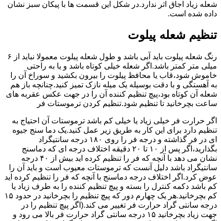
شعله زیاد اجاق اثر ندارد.در شکل این قسمت ها با پیکان سبز نشان
داده شده است.
تنظیم شعله پیلوت
رنگ شعله پیلوت باید آبی باشد و طول شعله پیلوت معمولا نباید از ۶
میلی متر کمتر باشد.اگر شعله خیلی کوتاه باشد و یا به راحتی
خاموش شود،قاب یا محافظ پیلوت را بیرون بکشید و سوراخ آن را
به آهستگی و با دقت بوسیله یک میله نازک تمیز کنید.چنانچه باز هم
شعله آن کوتاه بود،پیچ تنظیم کننده آن را در جهت عکس عقربه های
ساعت بچرخانید تا تنظیم شود.تنظیم کردن ترموستات فر
اگر حرارت فر خیلی زیاد یا خیلی کم باشد ترموستات آن احتیاج به
تنظیم دارد برای این کار به طریق زیر عمل کنید.یک دما سنج جیوه
ای در فر گذاشته و درجه فر را روی ۱۸۰ درجه سانتیگراد
بگذارید،اگر پس از ۱۰ تا ۲۰ دقیقه اختلاف درجه ای که دماسنج
نشان می دهد با آنچه که فر را تنظیم کرده اید بیش از ۴۰ درجه
سانتیگراد باشد دلیل آنست که ترموستات معیوب است و باید آن را
عوض کرد.اگر اختلاف درجه دماسنج با آنچه که فر را تنظیم کرده اید
کم باشد دکمه کنترل را بسته و پیچ تنظیم کننده را به طرف زیاد یا
کم بچرخانید.هر یک چهارم دور که پیچ تنظیم را بچرخانید در حدود ۱۵
درجه سانتی گراد حرارت فر تغییر می کند.(اگر پیچ تنظیم را در
جهت زیاد بچرخانید ۱۵ درجه سانتی گراد حرارت فر بالا می رود و