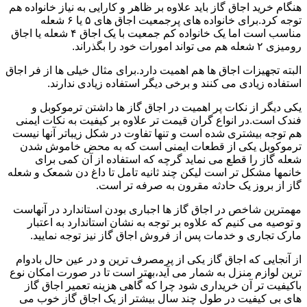
هنگام خرید اجاق گاز باید علاوه بر ظاهر و کارایی به نیاز خانواده هم
توجه کرد.برای خانواده های پرجمعیت اجاق های ۵ یا ۶ شعله
مناسب است اما یک خانواده کم جمعیت با یک اجاق ۴ شعله یا اجاق
رومیزی ۲ شعله هم می تواند امورات خود را بگذراند.
البته تجهیزات اجاق ها هم اهمیت دارد.برای مثال خیلی ها از فر اجاق
استفاده زیادی می کنند و برخی دیگر استفاده زیادی ندارند.
یکی دیگر از نکات پر اهمیت در اجاق گاز ها داشتن ترموکوبل و
فندک است.در انواع گران قیمت تر علاوه بر کیفیت به نکات ایمنی
هم توجه بیشتری شده است و تنها تفاوت در شکل زیباتر آنها نیست
ترموکوبل یکی از قطعات ایمنی است که به محض خاموش شدن
شعله گاز را قطع می نماید گرچه که استفاده از آن کمی برای
خانمها مشکل تر است لیکن چند ثانیه تامل تا داغ دن شمعک و شعله
گاز از بروز یک حادثه مقرون به صرفه تر است.
مهمترین شاخص در اجاق گاز ها اجباری بودن استاندارد در آنهاست
و توصیه می کنیم که علاوه بر توجه به نشان استاندارد به اعتبار
مارک تجاری و خدمات پس از فروش اجاق گاز نیز توجه نمایید.
از آنجایی که اجاق گاز یکی از پرمصرف ترین و در عین حال بادوام
ترین لوازم منزل به شمار می آید،بهتر است تا در صورت امکان نوع
باکیفیت تر آن خریداری شود چرا که گاهی هزینه تعمیر اجاق گاز
های بی کیفیت در طول چند سال بیشتر از یک اجاق گاز خوب می