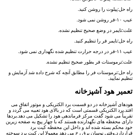
راه حل:پیلوت را روشن کنید.
عیب ۱۰-فر روشن نمی شود.
علت:تایمر در وضع صحیح تنظیم نشده.
راه حل:تایمر فر را تنظیم کنید.
عیب ۱۱-فر در درجه حرارت تنظیم شده نگهداری نمی شود.
علت:ترموستات فر بطور صحیح تنظیم نشده.
راه حل:ترموستات فر را مطابق آنچه که شرح داده شد آزمایش و
تنظیم نمایید.
تعمیر هود آشپزخانه
هودهای آشپزخانه در دو قسمت برد الکتریکی و موتور اتفاق می
افتد.برد الکتریکی قسمتی است که در بالای هود تعبیه می گردد و
تقریباً می شود گفت مرکز فرماندهی هود را تشکیل می دهد.بردها
دارای محفظه های نگهدارنده هستند که با چهار پیچ به صفحه زیرین
خود محکم بسته شده اند و داخل این محفظه کیت برد
قراردارد.وقتی نوسان برق رخ می دهد معمولا این کیت برد سوخته