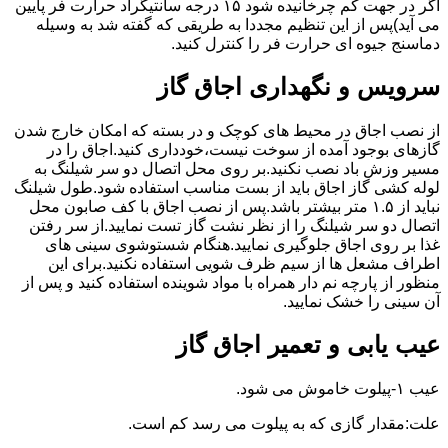
اگر در جهت کم چرخانیده شود ۱۵ درجه سانتیگراد حرارت فر پایین
می آید)پس از این تنظیم مجددا به طریقی که گفته شد به وسیله
دماسنج جیوه ای حرارت فر را کنترل کنید.
سرویس و نگهداری اجاق گاز
از نصب اجاق در محیط های کوچک و در بسته که امکان خارج شدن
گازهای بوجود آمده از سوخت نیست،خودداری کنید.اجاق را در
مسیر وزش باد نصب نکنید.بر روی محل اتصال دو سر شیلنگ به
لوله کشی گاز اجاق باید از بست مناسب استفاده شود.طول شیلنگ
نباید از ۱.۵ متر بیشتر باشد.پس از نصب اجاق با کف صابون محل
اتصال دو سر شیلنگ را از نظر نشت گاز تست نمایید.از سر رفتن
غذا بر روی اجاق جلوگیری نمایید.هنگام شستوشوی سینی های
اطراف مشعل ها از سیم ظرف شویی استفاده نکنید.برای این
منظور از پارچه نم دار همراه با مواد شوینده استفاده کنید و پس از
آن سینی را خشک نمایید.
عیب یابی و تعمیر اجاق گاز
عیب ۱-پیلوت خاموش می شود.
علت:مقدار گازی که به پیلوت می رسد کم است.