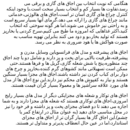
هنگامی که نوبت انتخاب بین اجاق های گازی و برقی می
رسد،تفاوت ها بسیار کم و انتخاب بسیار سخت است.با وجود اینکه
کنترل چراغ های گازی آسان تر است،اجاق های هالوژنی،خدماتی
مانند چراغ های گازی را ارائه می دهد،گرمای آنها بسیار سریع است
و به راحتی نیز خاموش می شوند.اما هر گونه سوختی که انتخاب
کنید،اکثر غذاهایی که امروزه ما طبخ می کنیم،سرخ کردنی یا بخارپز
هستند که تولید بخار،بو و دود می کنند بنابراین تهویه مناسب به
صورت هواکش ها یا هود ضروری به نظر می رسد.
اجاق های پیشرفته و مدل های فرانسویاین وسایل مدرن و
پیشرفته،ظرفیت بالایی برای پخت و پز دارند و شامل دو یا چند اجاق
چند منظوره،پنج یا شش شعله گازی،گریل ها و فرها هستند.حتی
ممکن است تسهیلاتی مانند کشوهای گرم کننده،بخارپز و چرخ های
دوار برای کباب کردن نیز داشته باشند.اجاق های مجزا بسیار سنگین
هستند و نیاز به کفپوش های محکم نیز دارند.این نوع اجاق ها از مدل
های مورد علاقه سرآشپز ها و معمولا بسیار گران قیمت هستند.
اجاق های توکار و شعله های مجزایکی دیگر از مدل های بسیار رایج
امروزی،اجاق های توکاری هستند که شعله های مجزا دارند و به شما
اجازه می دهند تا دو فضای مجزای پخت و پز داشته و فر خود را نیز
در محل مناسبی جای دهید (به عنوان مثال در ارتفاع کمر یا
چشم).این اجاق گاز ها بسیار گران تر از اجاق های مجزای
استاندارد،اما در عین حال انعطاف پذیرتر و متداول تر هستند.