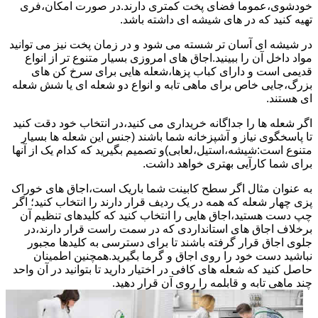
خودشوی،عموما فضای پخت کمتری دارند.در صورت امکان،فری
تهیه کنید که در های شیشه ای داشته باشد.
در شیشه ای آسان تر شسته می شود و در زمان پخت نیز می توانید
مواد داخل آن را ببینید.اجاق های امروزی بسیار متنوع تر از انواع
قدیمی است و دارای کباب پزها،شعله هایی برای سرخ کن های
بزرگ،جایی خاص برای ماهی تابه و انواع دو شعله ای یا شش شعله
ای هستند.
اگر شعله ها را جداگانه خریداری می کنید،در انتخاب خود دقت کنید
تا پاسخگوی نیاز و آشپزخانه شما باشند (جنس این شعله ها بسیار
متنوع است:شیشه،استیل،لعابی)و تصمیم بگیرید که کدام یک از آنها
برای شما کارآیی بهتری خواهد داشت.
به عنوان مثال اگر سطح کابینت شما باریک است،اجاق های خوراک
پزی چهار شعله که همه در یک ردیف قرار دارند را انتخاب کنید؛ اگر
چپ دست هستید،اجاق هایی را انتخاب کنید که کلیدهای تنظیم آن
برخلاف اجاق های استانداردی که در سمت راست قرار دارند،در
جلوی اجاق قرار گرفته باشند تا برای دسترسی به کلیدها مجبور
نباشید دست خود را روی اجاق و گرما بگیرید.همچنین اطمینان
حاصل کنید که شعله های کافی در اختیار دارید تا بتوانید در آن واحد
چند ماهی تابه و قابلمه را روی آن قرار دهید.