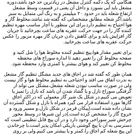
هنگامی که یک دکمه کنترل مشعل در زیادترین حد خود باشد،دوره
مشعل باید آبی بسوزد و داخل آن یعنی در قسمت وسط مشعل
ارتفاع شعله باید در حدود ۲۰ میلیمتر و به رنگ آبی متمایل به سبز
باشد.اگر شعله مطابق مشخصاتی که گفته شد نباشد،مخلوط گاز و
هوا احتیاج به تنظیم دارد.برای این منظور با آچار مناسب مهره تنظیم
کننده گاز را در جهت حرکت عقربه های ساعت بچرخانید تا جریان
گاز افزایش یابد و برای کاهش دادن جریان گاز مهره مزبور را عکس
حرکت عقربه های ساعت بچرخانید.
برای تغییر مقدار هوا،پیچ تنظیم کننده مخلوط هوا را شل کنید و
صفحه مخلوط کن را تغییر دهید تا اندازه سوراخ های محفظه
مخلوط کن تغییر کند و هوای بیشتر یا کمتری وارد محفظه شود.
همان طور که گفته شد در اجاق های جدید مشگل تنظیم گاز مشعل
به ندرت اتفاق می افتد و احتیاجی به تنظیم مخلوط هوا و گاز نیست
ولی در صورت مناسب نبودن شعله مشعل،مشکل می تواند از
گرفتگی سوراخ نازل و یا گشاد شدن آن باشد که نازل را تمیز یا
تعویض می کنیم.در شکل یک شیر گاز معمولی که در اکثر اجاق
گازها مورد استفاده قرار می گیرد همراه با نازل و شکل گسترده آن
نشان داده شده است.(پیکان قرمز در شکل نازل،و مسیر ورود و
خروج گاز را مشخص کرده است.)در این شیرها در وسط محور
چرخش شیر سوراخی وجود دارد و در آن پیچ قابل تنظیمی است که
دسترسی به آن با پیچ گوشتی باریکی امکان پذیر است.با چرخاندن
این پیچ شعله کم اجاق را،کمتر و یا بیشتر می کنیم.ولی بر روی