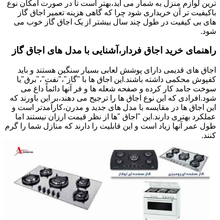
ترین لوازم منزل به شمار می آید،بهتر است تا در صورت امکان نوع
باکیفیت تر آن خریداری شود چرا که گاهی هزینه تعمیر اجاق گاز
های بی کیفیت در طول چند سال بیشتر از یک اجاق گاز خوب می
شود.
راهنمای خرید اجاق فردار،آشنایی با مدل های اجاق گاز
اجاق های قدیمی دارای پوشش لعابی بسیار سنگین هستند و باید
کفپوش محکمی داشته باشند.این اجاق ها با "گاز"،"نفت"،"برق"یا
سوخت جامد کار کرده و صفحه شعله ها و فر آنها دائماً داغ می
شود.افرادی که این نوع اجاق ها را ترجیح می دهند،بر این باورند که
این اجاق ها در مقایسه با مدل های جدید و مدرن،کارآمدتر است و
عملکرد بهتری دارند.این "اجاق "ها از نظر قیمت ارزان نیستند اما
طول عمر آنها زیاد است و این قابلیت را دارند که منازل شما را گرم
کنند.