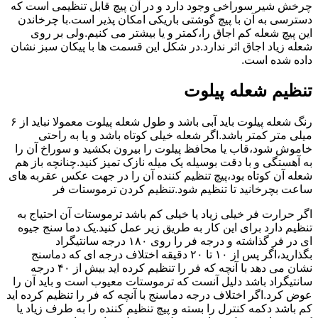
چرخش شیر سوراخی وجود دارد و در آن پیچ قابل تنظیمی است که
دسترسی به آن با پیچ گوشتی باریکی امکان پذیر است.با چرخاندن
این پیچ شعله کم اجاق را،کمتر و یا بیشتر می کنیم.ولی بر روی
شعله زیاد اجاق اثر ندارد.در شکل این قسمت ها با پیکان سبز نشان
داده شده است.
تنظیم شعله پیلوت
رنگ شعله پیلوت باید آبی باشد و طول شعله پیلوت معمولا نباید از ۶
میلی متر کمتر باشد.اگر شعله خیلی کوتاه باشد و یا به راحتی
خاموش شود،قاب یا محافظ پیلوت را بیرون بکشید و سوراخ آن را
به آهستگی و با دقت بوسیله یک میله نازک تمیز کنید.چنانچه باز هم
شعله آن کوتاه بود،پیچ تنظیم کننده آن را در جهت عکس عقربه های
ساعت بچرخانید تا تنظیم شود.تنظیم کردن ترموستات فر
اگر حرارت فر خیلی زیاد یا خیلی کم باشد ترموستات آن احتیاج به
تنظیم دارد برای این کار به طریق زیر عمل کنید.یک دما سنج جیوه
ای در فر گذاشته و درجه فر را روی ۱۸۰ درجه سانتیگراد
بگذارید،اگر پس از ۱۰ تا ۲۰ دقیقه اختلاف درجه ای که دماسنج
نشان می دهد با آنچه که فر را تنظیم کرده اید بیش از ۴۰ درجه
سانتیگراد باشد دلیل آنست که ترموستات معیوب است و باید آن را
عوض کرد.اگر اختلاف درجه دماسنج با آنچه که فر را تنظیم کرده اید
کم باشد دکمه کنترل را بسته و پیچ تنظیم کننده را به طرف زیاد یا