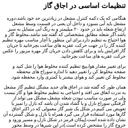
تنظیمات اساسی در اجاق گاز
هنگامی که یک دکمه کنترل مشعل در زیادترین حد خود باشد،دوره
مشعل باید آبی بسوزد و داخل آن یعنی در قسمت وسط مشعل
ارتفاع شعله باید در حدود ۲۰ میلیمتر و به رنگ آبی متمایل به سبز
باشد.اگر شعله مطابق مشخصاتی که گفته شد نباشد،مخلوط گاز و
هوا احتیاج به تنظیم دارد.برای این منظور با آچار مناسب مهره تنظیم
کننده گاز را در جهت حرکت عقربه های ساعت بچرخانید تا جریان
گاز افزایش یابد و برای کاهش دادن جریان گاز مهره مزبور را عکس
حرکت عقربه های ساعت بچرخانید.
برای تغییر مقدار هوا،پیچ تنظیم کننده مخلوط هوا را شل کنید و
صفحه مخلوط کن را تغییر دهید تا اندازه سوراخ های محفظه
مخلوط کن تغییر کند و هوای بیشتر یا کمتری وارد محفظه شود.
همان طور که گفته شد در اجاق های جدید مشگل تنظیم گاز مشعل
به ندرت اتفاق می افتد و احتیاجی به تنظیم مخلوط هوا و گاز نیست
ولی در صورت مناسب نبودن شعله مشعل،مشکل می تواند از
گرفتگی سوراخ نازل و یا گشاد شدن آن باشد که نازل را تمیز یا
تعویض می کنیم.در شکل یک شیر گاز معمولی که در اکثر اجاق
گازها مورد استفاده قرار می گیرد همراه با نازل و شکل گسترده آن
نشان داده شده است.(پیکان قرمز در شکل نازل،و مسیر ورود و
خروج گاز را مشخص کرده است.)در این شیرها در وسط محور