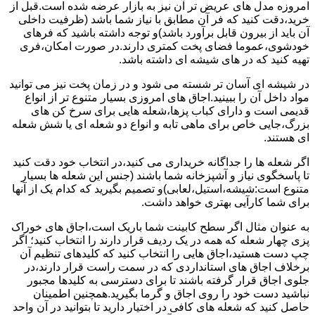
امروزه مدل های عریض تر آن نیز به بازار عرضه شده است.قبل از
خرید،دقت کنید که فر آن مطابق با نیاز شما باشد (ظرفیت داخلی
آن باید از بیرون قابل برآورد باشد)و توجه داشته باشید که فرهای
خودشوی،عموما فضای پخت کمتری دارند.در صورت امکان،فری
تهیه کنید که در های شیشه ای داشته باشد.
در شیشه ای آسان تر شسته می شود و در زمان پخت نیز می توانید
مواد داخل آن را ببینید.اجاق های امروزی بسیار متنوع تر از انواع
قدیمی است و دارای کباب پزها،شعله هایی برای سرخ کن های
بزرگ،جایی خاص برای ماهی تابه و انواع دو شعله ای یا شش شعله
ای هستند.
اگر شعله ها را جداگانه خریداری می کنید،در انتخاب خود دقت کنید
تا پاسخگوی نیاز و آشپزخانه شما باشند (جنس این شعله ها بسیار
متنوع است:شیشه،استیل،لعابی)و تصمیم بگیرید که کدام یک از آنها
برای شما کارآیی بهتری خواهد داشت.
به عنوان مثال اگر سطح کابینت شما باریک است،اجاق های خوراک
پزی چهار شعله که همه در یک ردیف قرار دارند را انتخاب کنید؛ اگر
چپ دست هستید،اجاق هایی را انتخاب کنید که کلیدهای تنظیم آن
برخلاف اجاق های استانداردی که در سمت راست قرار دارند،در
جلوی اجاق قرار گرفته باشند تا برای دسترسی به کلیدها مجبور
نباشید دست خود را روی اجاق و گرما بگیرید.همچنین اطمینان
حاصل کنید که شعله های کافی در اختیار دارید تا بتوانید در آن واحد