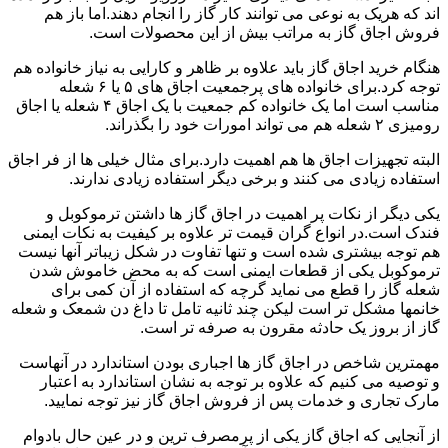
اند که هریک به نوعی می توانند کار گاز را انجام دهند.اما باز هم
فروش اجاق گاز به مراتب بیش از این محصولات است.
هنگام خرید اجاق گاز باید علاوه بر ظاهر و کارایی به نیاز خانواده هم
توجه کرد.برای خانواده های پرجمعیت اجاق های ۵ یا ۶ شعله
مناسب است اما یک خانواده کم جمعیت با یک اجاق ۴ شعله یا اجاق
رومیزی ۲ شعله هم می تواند امورات خود را بگذراند.
البته تجهیزات اجاق ها هم اهمیت دارد.برای مثال خیلی ها از فر اجاق
استفاده زیادی می کنند و برخی دیگر استفاده زیادی ندارند.
یکی دیگر از نکات پر اهمیت در اجاق گاز ها داشتن ترموکوبل و
فندک است.در انواع گران قیمت تر علاوه بر کیفیت به نکات ایمنی
هم توجه بیشتری شده است و تنها تفاوت در شکل زیباتر آنها نیست
ترموکوبل یکی از قطعات ایمنی است که به محض خاموش شدن
شعله گاز را قطع می نماید گرچه که استفاده از آن کمی برای
خانمها مشکل تر است لیکن چند ثانیه تامل تا داغ دن شمعک و شعله
گاز از بروز یک حادثه مقرون به صرفه تر است.
مهمترین شاخص در اجاق گاز ها اجباری بودن استاندارد در آنهاست
و توصیه می کنیم که علاوه بر توجه به نشان استاندارد به اعتبار
مارک تجاری و خدمات پس از فروش اجاق گاز نیز توجه نمایید.
از آنجایی که اجاق گاز یکی از پرمصرف ترین و در عین حال بادوام