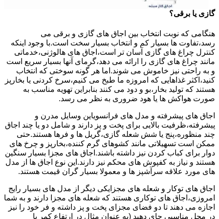
گازی یا برقی؟
هنگامی که نوبت انتخاب بین اجاق های گازی و برقی می
رسد،تفاوت ها بسیار کم و انتخاب بسیار سخت است.با وجود اینکه
کنترل چراغ های گازی آسان تر است،اجاق های هالوژنی،خدماتی
مانند چراغ های گازی را ارائه می دهد،گرمای آنها بسیار سریع است
و به راحتی نیز خاموش می شوند.اما هر گونه سوختی که انتخاب
کنید،اکثر غذاهایی که امروزه ما طبخ می کنیم،سرخ کردنی یا بخارپز
هستند که تولید بخار،بو و دود می کنند بنابراین تهویه مناسب به
صورت هواکش ها یا هود ضروری به نظر می رسد.
اجاق های پیشرفته و مدل های فرانسویاین وسایل مدرن و
پیشرفته،ظرفیت بالایی برای پخت و پز دارند و شامل دو یا چند اجاق
چند منظوره،پنج یا شش شعله گازی،گریل ها و فرها هستند.حتی
ممکن است تسهیلاتی مانند کشوهای گرم کننده،بخارپز و چرخ های
دوار برای کباب کردن نیز داشته باشند.اجاق های مجزا بسیار سنگین
هستند و نیاز به کفپوش های محکم نیز دارند.این نوع اجاق ها از مدل
های مورد علاقه سرآشپز ها و معمولا بسیار گران قیمت هستند.
اجاق های توکار و شعله های مجزایکی دیگر از مدل های بسیار رایج
امروزی،اجاق های توکاری هستند که شعله های مجزا دارند و به شما
اجازه می دهند تا دو فضای مجزای پخت و پز داشته و فر خود را نیز
در محل مناسبی جای دهید (به عنوان مثال در ارتفاع کمر یا