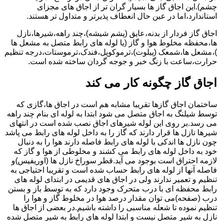
چشم).این اجاق گاز ها بسیار گران تر از اجاق های مجزای
استاندارد،اما در عین حال انعطاف پذیرتر و متداول تر هستند.
اجاق گاز فردار از بدنه،عایق (پشم شیشه)،چند راهه،شیرها،نازل
ها،محفظه مخلوط هوا و گاز (یا لوله های رابط متصل به مشعل ها
)،مشعل ها،شمعک (پیلوت)،ترموکوپل،فندک،ترموستات،درجه تنظیم
حرارت،ساعت با زنگ خبر و جوجه گردان ساخته شده است.
اجاق گاز چگونه کار می کند
ساختمان اجاق گازها تقریبا مشابه هم است در اجاق ها،گازی که
توسط شیلنگ به اجاق متصل می شود ابتدا به لوله ای بنام چند راهه
می رسد.بر روی این لوله شیرهای اجاق نصب شده است در انتهای
شیرها نازل ها قرار دارند که گاز را به داخل لوله های رابط می پاشد
چون نازل ها اندکی با لوله های رابط فاصله دارند هوا را به دنبال
خود به داخل لوله های رابط می کشند و مخلوطی از هوا و گاز که
لازمه احتراق است بوجود می آید.قطر سوراخ نازل ها (اوریفیس)و
فاصله آنها از لوله های رابط حساب شده است و تقریبا احتیاجی به
تنظیم و تعمیر ندارند ولی در اجاق های قدیمی در ابتدای لوله های
رابط محفظه ای با درب متحرک وجود دارد که به توسط باز و بستن
درب (صفحه)می توان مقدار درصد هوا در مخلوط گاز و هوا را
تنظیم نموده تا شعله مناسبی را داشته باشیم.در بعضی از اجاق ها
نازل به شیر متصل نیست و ابتدا لوله های رابط به شیر متصل شده