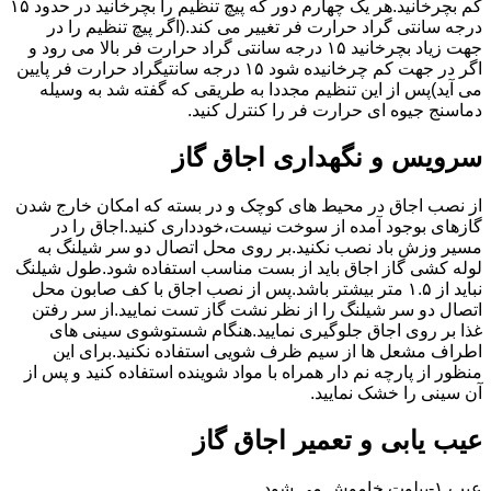
کم بچرخانید.هر یک چهارم دور که پیچ تنظیم را بچرخانید در حدود ۱۵
درجه سانتی گراد حرارت فر تغییر می کند.(اگر پیچ تنظیم را در
جهت زیاد بچرخانید ۱۵ درجه سانتی گراد حرارت فر بالا می رود و
اگر در جهت کم چرخانیده شود ۱۵ درجه سانتیگراد حرارت فر پایین
می آید)پس از این تنظیم مجددا به طریقی که گفته شد به وسیله
دماسنج جیوه ای حرارت فر را کنترل کنید.
سرویس و نگهداری اجاق گاز
از نصب اجاق در محیط های کوچک و در بسته که امکان خارج شدن
گازهای بوجود آمده از سوخت نیست،خودداری کنید.اجاق را در
مسیر وزش باد نصب نکنید.بر روی محل اتصال دو سر شیلنگ به
لوله کشی گاز اجاق باید از بست مناسب استفاده شود.طول شیلنگ
نباید از ۱.۵ متر بیشتر باشد.پس از نصب اجاق با کف صابون محل
اتصال دو سر شیلنگ را از نظر نشت گاز تست نمایید.از سر رفتن
غذا بر روی اجاق جلوگیری نمایید.هنگام شستوشوی سینی های
اطراف مشعل ها از سیم ظرف شویی استفاده نکنید.برای این
منظور از پارچه نم دار همراه با مواد شوینده استفاده کنید و پس از
آن سینی را خشک نمایید.
عیب یابی و تعمیر اجاق گاز
عیب ۱-پیلوت خاموش می شود.