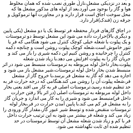
و بعد در نزدیکی مشعل،نازل طوری نصب شده که همان مخلوط
هوا و گاز را بوجود می آورد.بعد از لوله های مذکور مشعل ها که
محل سوخت اجاق است قرار دارند و در مجاورت آنها ترموکوپل و
جرقه زن (فندک)قرار دارد.
در اجاق گازهای فردار محفظه فر توسط یک یا دو مشعل (یکی پایین
و دیگری بالا)حرارت داده می شود این مشعل توسط دو ترموستات
و یک پیلوت با شعله خیلی کوچک کنترل می شود هنگامی که فر یا
تنور خاموش است،شعله کوچک پیلوت روشن است و چنانچه دکمه
کنترل را چرخانیده و روشن کنیم این دکمه شیری را باز می کند و
جریان گاز را به پیلوت افزایش می دهد.با زیاد شدن شعله
پیلوت،بخار داخل لوله مربوطه به ترموستات منبسط می شود در اثر
منبسط شدن بخار داخل لوله ترموستات،شیر مشعل باز می شود و
اجازه می دهد که گاز به مشعل فر برسد،با خروج گاز از مشعل
فر،شعله پیلوت آن را روشن می کند.هنگامی که درجه حرارت فر به
حد تنظیم شده رسید،ترموستات اصلی فر به کار می افتد یعنی بخار
داخل لوله مربوطه به ترموستات اصلی (در اثر بالا رفتن حرارت
داخل فر)منبسط می شود و شیری را به کار می اندازد و جریان گاز
را به مشعل فر کم می کند.با پایین آمدن حرارت در فر،بخار لوله
ترموستات منقبض شده و توسط شیر عبور گاز،مقدار گاز ورودی را
زیاد می کند و شعله فر بیشتر می شود به این ترتیب حرارت داخل
فر با کم و زیاد شدن شعله مشعل آن توسط ترموستات در حد
تنظیم شده ای ثابت نگهداشته می شود.