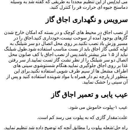
می آید)پس از این تنظیم مجددا به طریقی که گفته شد به وسیله
دماسنج جیوه ای حرارت فر را کنترل کنید.
سرویس و نگهداری اجاق گاز
از نصب اجاق در محیط های کوچک و در بسته که امکان خارج شدن
گازهای بوجود آمده از سوخت نیست،خودداری کنید.اجاق را در
مسیر وزش باد نصب نکنید.بر روی محل اتصال دو سر شیلنگ به
لوله کشی گاز اجاق باید از بست مناسب استفاده شود.طول شیلنگ
نباید از ۱.۵ متر بیشتر باشد.پس از نصب اجاق با کف صابون محل
اتصال دو سر شیلنگ را از نظر نشت گاز تست نمایید.از سر رفتن
غذا بر روی اجاق جلوگیری نمایید.هنگام شستوشوی سینی های
اطراف مشعل ها از سیم ظرف شویی استفاده نکنید.برای این
منظور از پارچه نم دار همراه با مواد شوینده استفاده کنید و پس از
آن سینی را خشک نمایید.
عیب یابی و تعمیر اجاق گاز
عیب ۱-پیلوت خاموش می شود.
علت:مقدار گازی که به پیلوت می رسد کم است.
راه حل:شعله پیلوت را مطابق آنچه که توضیح داده شد تنظیم نمایید.