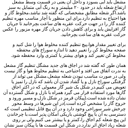
مشعل باید آبی بسوزد و داخل آن یعنی در قسمت وسط مشعل
ارتفاع شعله باید در حدود ۲۰ میلیمتر و به رنگ آبی متمایل به سبز
باشد.اگر شعله مطابق مشخصاتی که گفته شد نباشد،مخلوط گاز و
هوا احتیاج به تنظیم دارد.برای این منظور با آچار مناسب مهره تنظیم
کننده گاز را در جهت حرکت عقربه های ساعت بچرخانید تا جریان
گاز افزایش یابد و برای کاهش دادن جریان گاز مهره مزبور را عکس
حرکت عقربه های ساعت بچرخانید.
برای تغییر مقدار هوا،پیچ تنظیم کننده مخلوط هوا را شل کنید و
صفحه مخلوط کن را تغییر دهید تا اندازه سوراخ های محفظه
مخلوط کن تغییر کند و هوای بیشتر یا کمتری وارد محفظه شود.
همان طور که گفته شد در اجاق های جدید مشگل تنظیم گاز مشعل
به ندرت اتفاق می افتد و احتیاجی به تنظیم مخلوط هوا و گاز نیست
ولی در صورت مناسب نبودن شعله مشعل،مشکل می تواند از
گرفتگی سوراخ نازل و یا گشاد شدن آن باشد که نازل را تمیز یا
تعویض می کنیم.در شکل یک شیر گاز معمولی که در اکثر اجاق
گازها مورد استفاده قرار می گیرد همراه با نازل و شکل گسترده آن
نشان داده شده است.(پیکان قرمز در شکل نازل،و مسیر ورود و
خروج گاز را مشخص کرده است.)در این شیرها در وسط محور
چرخش شیر سوراخی وجود دارد و در آن پیچ قابل تنظیمی است که
دسترسی به آن با پیچ گوشتی باریکی امکان پذیر است.با چرخاندن
این پیچ شعله کم اجاق را،کمتر و یا بیشتر می کنیم.ولی بر روی
شعله زیاد اجاق اثر ندارد.در شکل این قسمت ها با پیکان سبز نشان