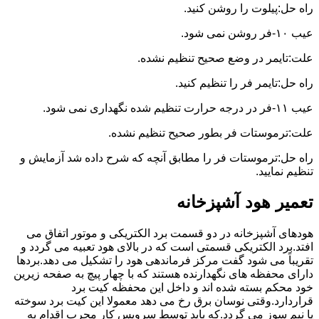
راه حل:پیلوت را روشن کنید.
عیب ۱۰-فر روشن نمی شود.
علت:تایمر در وضع صحیح تنظیم نشده.
راه حل:تایمر فر را تنظیم کنید.
عیب ۱۱-فر در درجه حرارت تنظیم شده نگهداری نمی شود.
علت:ترموستات فر بطور صحیح تنظیم نشده.
راه حل:ترموستات فر را مطابق آنچه که شرح داده شد آزمایش و
تنظیم نمایید.
تعمیر هود آشپزخانه
هودهای آشپزخانه در دو قسمت برد الکتریکی و موتور اتفاق می
افتد.برد الکتریکی قسمتی است که در بالای هود تعبیه می گردد و
تقریباً می شود گفت مرکز فرماندهی هود را تشکیل می دهد.بردها
دارای محفظه های نگهدارنده هستند که با چهار پیچ به صفحه زیرین
خود محکم بسته شده اند و داخل این محفظه کیت برد
قراردارد.وقتی نوسان برق رخ می دهد معمولا این کیت برد سوخته
یا نیم سوز می گردد.که باید توسط سرویس کار مجرب اقدام به