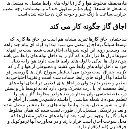
ها،محفظه مخلوط هوا و گاز (یا لوله های رابط متصل به مشعل ها
)،مشعل ها،شمعک (پیلوت)،ترموکوپل،فندک،ترموستات،درجه تنظیم
حرارت،ساعت با زنگ خبر و جوجه گردان ساخته شده است.
اجاق گاز چگونه کار می کند
ساختمان اجاق گازها تقریبا مشابه هم است در اجاق ها،گازی که
توسط شیلنگ به اجاق متصل می شود ابتدا به لوله ای بنام چند راهه
می رسد.بر روی این لوله شیرهای اجاق نصب شده است در انتهای
شیرها نازل ها قرار دارند که گاز را به داخل لوله های رابط می پاشد
چون نازل ها اندکی با لوله های رابط فاصله دارند هوا را به دنبال
خود به داخل لوله های رابط می کشند و مخلوطی از هوا و گاز که
لازمه احتراق است بوجود می آید.قطر سوراخ نازل ها (اوریفیس)و
فاصله آنها از لوله های رابط حساب شده است و تقریبا احتیاجی به
تنظیم و تعمیر ندارند ولی در اجاق های قدیمی در ابتدای لوله های
رابط محفظه ای با درب متحرک وجود دارد که به توسط باز و بستن
درب (صفحه)می توان مقدار درصد هوا در مخلوط گاز و هوا را
تنظیم نموده تا شعله مناسبی را داشته باشیم.در بعضی از اجاق ها
نازل به شیر متصل نیست و ابتدا لوله های رابط به شیر متصل شده
و بعد در نزدیکی مشعل،نازل طوری نصب شده که همان مخلوط
هوا و گاز را بوجود می آورد.بعد از لوله های مذکور مشعل ها که
محل سوخت اجاق است قرار دارند و در مجاورت آنها ترموکوپل و
جرقه زن (فندک)قرار دارد.