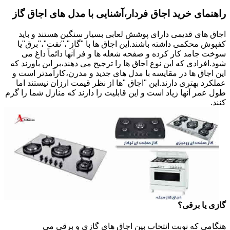
راهنمای خرید اجاق فردار،آشنایی با مدل های اجاق گاز
اجاق های قدیمی دارای پوشش لعابی بسیار سنگین هستند و باید
کفپوش محکمی داشته باشند.این اجاق ها با "گاز"،"نفت"،"برق"یا
سوخت جامد کار کرده و صفحه شعله ها و فر آنها دائماً داغ می
شود.افرادی که این نوع اجاق ها را ترجیح می دهند،بر این باورند که
این اجاق ها در مقایسه با مدل های جدید و مدرن،کارآمدتر است و
عملکرد بهتری دارند.این "اجاق "ها از نظر قیمت ارزان نیستند اما
طول عمر آنها زیاد است و این قابلیت را دارند که منازل شما را گرم
کنند.
گازی یا برقی؟
هنگامی که نوبت انتخاب بین اجاق های گازی و برقی می