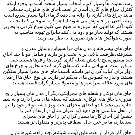
رسد،تفاوت ها بسیار کم و انتخاب بسیار سخت است.با وجود اینکه
کنترل چراغ های گازی آسان تر است،اجاق های هالوژنی،خدماتی
مانند چراغ های گازی را ارائه می دهد،گرمای آنها بسیار سریع است
و به راحتی نیز خاموش می شوند.اما هر گونه سوختی که انتخاب
کنید،اکثر غذاهایی که امروزه ما طبخ می کنیم،سرخ کردنی یا بخارپز
هستند که تولید بخار،بو و دود می کنند بنابراین تهویه مناسب به
صورت هواکش ها یا هود ضروری به نظر می رسد.
اجاق های پیشرفته و مدل های فرانسویاین وسایل مدرن و
پیشرفته،ظرفیت بالایی برای پخت و پز دارند و شامل دو یا چند اجاق
چند منظوره،پنج یا شش شعله گازی،گریل ها و فرها هستند.حتی
ممکن است تسهیلاتی مانند کشوهای گرم کننده،بخارپز و چرخ های
دوار برای کباب کردن نیز داشته باشند.اجاق های مجزا بسیار سنگین
هستند و نیاز به کفپوش های محکم نیز دارند.این نوع اجاق ها از مدل
های مورد علاقه سرآشپز ها و معمولا بسیار گران قیمت هستند.
اجاق های توکار و شعله های مجزایکی دیگر از مدل های بسیار رایج
امروزی،اجاق های توکاری هستند که شعله های مجزا دارند و به شما
اجازه می دهند تا دو فضای مجزای پخت و پز داشته و فر خود را نیز
در محل مناسبی جای دهید (به عنوان مثال در ارتفاع کمر یا
چشم).این اجاق گاز ها بسیار گران تر از اجاق های مجزای
استاندارد،اما در عین حال انعطاف پذیرتر و متداول تر هستند.
اجاق گاز فردار از بدنه،عایق (پشم شیشه)،چند راهه،شیرها،نازل