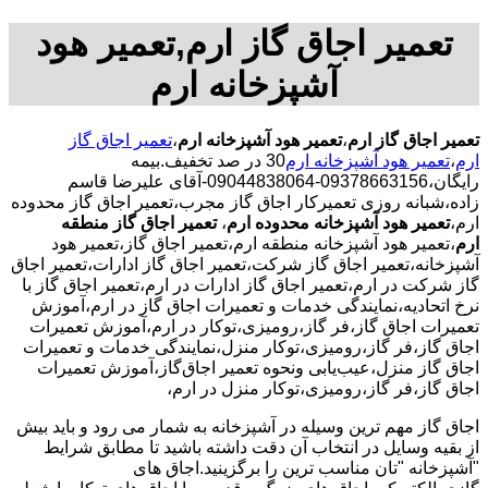
تعمیر اجاق گاز ارم,تعمیر هود
آشپزخانه ارم
تعمیر اجاق گاز ارم
،
تعمیر هود آشپزخانه ارم
،
تعمیر اجاق گاز
ارم
،
تعمیر هود آشپزخانه ارم
30 در صد تخفیف.بیمه
رایگان،09378663156-09044838064-آقای علیرضا قاسم
زاده،شبانه روزی تعمیرکار اجاق گاز مجرب،تعمیر اجاق گاز محدوده
ارم،
تعمیر هود آشپزخانه محدوده ارم
،
تعمیر اجاق گاز منطقه
ارم
،تعمیر هود آشپزخانه منطقه ارم،تعمیر اجاق گاز،تعمیر هود
آشپزخانه،تعمیر اجاق گاز شرکت،تعمیر اجاق گاز ادارات،تعمیر اجاق
گاز شرکت در ارم،تعمیر اجاق گاز ادارات در ارم،تعمیر اجاق گاز با
نرخ اتحادیه،نمایندگی خدمات و تعمیرات اجاق گاز در ارم،آموزش
تعمیرات اجاق گاز،فر گاز،رومیزی،توکار در ارم،آموزش تعمیرات
اجاق گاز،فر گاز،رومیزی،توکار منزل،نمایندگی خدمات و تعمیرات
اجاق گاز منزل،عیب‌یابی ونحوه تعمیر اجاق‌گاز،آموزش تعمیرات
اجاق گاز،فر گاز،رومیزی،توکار منزل در ارم،
اجاق گاز مهم ترین وسیله در آشپزخانه به شمار می رود و باید بیش
از بقیه وسایل در انتخاب آن دقت داشته باشید تا مطابق شرایط
"آشپزخانه "تان مناسب ترین را برگزینید.اجاق های