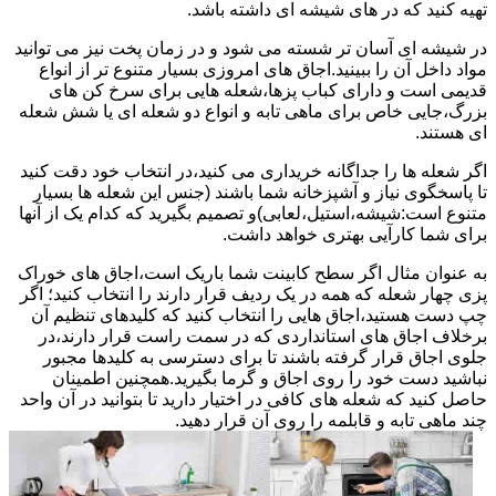
تهیه کنید که در های شیشه ای داشته باشد.
در شیشه ای آسان تر شسته می شود و در زمان پخت نیز می توانید
مواد داخل آن را ببینید.اجاق های امروزی بسیار متنوع تر از انواع
قدیمی است و دارای کباب پزها،شعله هایی برای سرخ کن های
بزرگ،جایی خاص برای ماهی تابه و انواع دو شعله ای یا شش شعله
ای هستند.
اگر شعله ها را جداگانه خریداری می کنید،در انتخاب خود دقت کنید
تا پاسخگوی نیاز و آشپزخانه شما باشند (جنس این شعله ها بسیار
متنوع است:شیشه،استیل،لعابی)و تصمیم بگیرید که کدام یک از آنها
برای شما کارآیی بهتری خواهد داشت.
به عنوان مثال اگر سطح کابینت شما باریک است،اجاق های خوراک
پزی چهار شعله که همه در یک ردیف قرار دارند را انتخاب کنید؛ اگر
چپ دست هستید،اجاق هایی را انتخاب کنید که کلیدهای تنظیم آن
برخلاف اجاق های استانداردی که در سمت راست قرار دارند،در
جلوی اجاق قرار گرفته باشند تا برای دسترسی به کلیدها مجبور
نباشید دست خود را روی اجاق و گرما بگیرید.همچنین اطمینان
حاصل کنید که شعله های کافی در اختیار دارید تا بتوانید در آن واحد
چند ماهی تابه و قابلمه را روی آن قرار دهید.