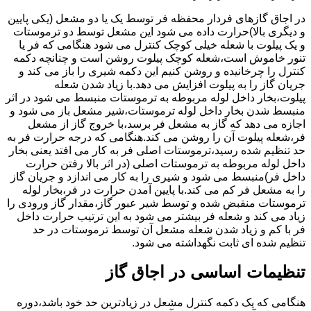
در اجاق گازهای فردار محفظه فر توسط یک یا دو مشعل (یکی پایین
و دیگری بالا)حرارت داده می شود این مشعل توسط دو ترموستات
و یک پیلوت با شعله خیلی کوچک کنترل می شود هنگامی که فر یا
تنور خاموش است،شعله کوچک پیلوت روشن است و چنانچه دکمه
کنترل را چرخانیده و روشن کنیم این دکمه شیری را باز می کند و
جریان گاز را به پیلوت افزایش می دهد.با زیاد شدن شعله
پیلوت،بخار داخل لوله مربوطه به ترموستات منبسط می شود در اثر
منبسط شدن بخار داخل لوله ترموستات،شیر مشعل باز می شود و
اجازه می دهد که گاز به مشعل فر برسد،با خروج گاز از مشعل
فر،شعله پیلوت آن را روشن می کند.هنگامی که درجه حرارت فر به
حد تنظیم شده رسید،ترموستات اصلی فر به کار می افتد یعنی بخار
داخل لوله مربوطه به ترموستات اصلی (در اثر بالا رفتن حرارت
داخل فر)منبسط می شود و شیری را به کار می اندازد و جریان گاز
را به مشعل فر کم می کند.با پایین آمدن حرارت در فر،بخار لوله
ترموستات منقبض شده و توسط شیر عبور گاز،مقدار گاز ورودی را
زیاد می کند و شعله فر بیشتر می شود به این ترتیب حرارت داخل
فر با کم و زیاد شدن شعله مشعل آن توسط ترموستات در حد
تنظیم شده ای ثابت نگهداشته می شود.
تنظیمات اساسی در اجاق گاز
هنگامی که یک دکمه کنترل مشعل در زیادترین حد خود باشد،دوره