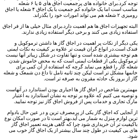
توجه کرد.برای خانواده های پرجمعیت اجاق های ۵ یا ۶ شعله
مناسب است اما یک خانواده کم جمعیت با یک اجاق ۴ شعله یا اجاق
رومیزی ۲ شعله هم می تواند امورات خود را بگذراند.
البته تجهیزات اجاق ها هم اهمیت دارد.برای مثال خیلی ها از فر اجاق
استفاده زیادی می کنند و برخی دیگر استفاده زیادی ندارند.
یکی دیگر از نکات پر اهمیت در اجاق گاز ها داشتن ترموکوبل و
فندک است.در انواع گران قیمت تر علاوه بر کیفیت به نکات ایمنی
هم توجه بیشتری شده است و تنها تفاوت در شکل زیباتر آنها نیست
ترموکوبل یکی از قطعات ایمنی است که به محض خاموش شدن
شعله گاز را قطع می نماید گرچه که استفاده از آن کمی برای
خانمها مشکل تر است لیکن چند ثانیه تامل تا داغ دن شمعک و شعله
گاز از بروز یک حادثه مقرون به صرفه تر است.
مهمترین شاخص در اجاق گاز ها اجباری بودن استاندارد در آنهاست
و توصیه می کنیم که علاوه بر توجه به نشان استاندارد به اعتبار
مارک تجاری و خدمات پس از فروش اجاق گاز نیز توجه نمایید.
از آنجایی که اجاق گاز یکی از پرمصرف ترین و در عین حال بادوام
ترین لوازم منزل به شمار می آید،بهتر است تا در صورت امکان نوع
باکیفیت تر آن خریداری شود چرا که گاهی هزینه تعمیر اجاق گاز
های بی کیفیت در طول چند سال بیشتر از یک اجاق گاز خوب می
شود.