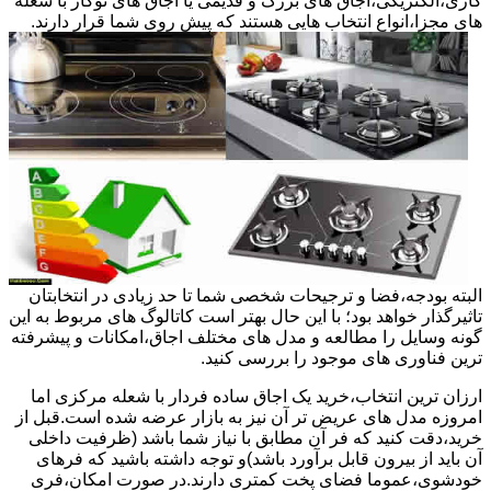
گازی،الکتریکی،اجاق های بزرگ و قدیمی یا اجاق های توکار با شعله
های مجزا،انواع انتخاب هایی هستند که پیش روی شما قرار دارند.
البته بودجه،فضا و ترجیحات شخصی شما تا حد زیادی در انتخابتان
تاثیرگذار خواهد بود؛ با این حال بهتر است کاتالوگ های مربوط به این
گونه وسایل را مطالعه و مدل های مختلف اجاق،امکانات و پیشرفته
ترین فناوری های موجود را بررسی کنید.
ارزان ترین انتخاب،خرید یک اجاق ساده فردار با شعله مرکزی اما
امروزه مدل های عریض تر آن نیز به بازار عرضه شده است.قبل از
خرید،دقت کنید که فر آن مطابق با نیاز شما باشد (ظرفیت داخلی
آن باید از بیرون قابل برآورد باشد)و توجه داشته باشید که فرهای
خودشوی،عموما فضای پخت کمتری دارند.در صورت امکان،فری