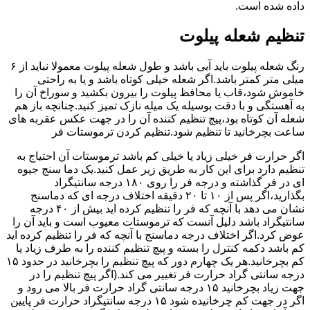
داده شده است.
تنظیم شعله پیلوت
رنگ شعله پیلوت باید آبی باشد و طول شعله پیلوت معمولا نباید از ۶
میلی متر کمتر باشد.اگر شعله خیلی کوتاه باشد و یا به راحتی
خاموش شود،قاب یا محافظ پیلوت را بیرون بکشید و سوراخ آن را
به آهستگی و با دقت بوسیله یک میله نازک تمیز کنید.چنانچه باز هم
شعله آن کوتاه بود،پیچ تنظیم کننده آن را در جهت عکس عقربه های
ساعت بچرخانید تا تنظیم شود.تنظیم کردن ترموستات فر
اگر حرارت فر خیلی زیاد یا خیلی کم باشد ترموستات آن احتیاج به
تنظیم دارد برای این کار به طریق زیر عمل کنید.یک دما سنج جیوه
ای در فر گذاشته و درجه فر را روی ۱۸۰ درجه سانتیگراد
بگذارید،اگر پس از ۱۰ تا ۲۰ دقیقه اختلاف درجه ای که دماسنج
نشان می دهد با آنچه که فر را تنظیم کرده اید بیش از ۴۰ درجه
سانتیگراد باشد دلیل آنست که ترموستات معیوب است و باید آن را
عوض کرد.اگر اختلاف درجه دماسنج با آنچه که فر را تنظیم کرده اید
کم باشد دکمه کنترل را بسته و پیچ تنظیم کننده را به طرف زیاد یا
کم بچرخانید.هر یک چهارم دور که پیچ تنظیم را بچرخانید در حدود ۱۵
درجه سانتی گراد حرارت فر تغییر می کند.(اگر پیچ تنظیم را در
جهت زیاد بچرخانید ۱۵ درجه سانتی گراد حرارت فر بالا می رود و
اگر در جهت کم چرخانیده شود ۱۵ درجه سانتیگراد حرارت فر پایین