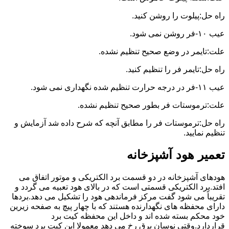
راه حل:پیلوت را روشن کنید.
عیب ۱۰-فر روشن نمی شود.
علت:تایمر در وضع صحیح تنظیم نشده.
راه حل:تایمر فر را تنظیم کنید.
عیب ۱۱-فر در درجه حرارت تنظیم شده نگهداری نمی شود.
علت:ترموستات فر بطور صحیح تنظیم نشده.
راه حل:ترموستات فر را مطابق آنچه که شرح داده شد آزمایش و
تنظیم نمایید.
تعمیر هود آشپزخانه
هودهای آشپزخانه در دو قسمت برد الکتریکی و موتور اتفاق می
افتد.برد الکتریکی قسمتی است که در بالای هود تعبیه می گردد و
تقریباً می شود گفت مرکز فرماندهی هود را تشکیل می دهد.بردها
دارای محفظه های نگهدارنده هستند که با چهار پیچ به صفحه زیرین
خود محکم بسته شده اند و داخل این محفظه کیت برد
قراردارد.وقتی نوسان برق رخ می دهد معمولا این کیت برد سوخته