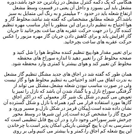
هنگامی که یک دکمه کنترل مشعل در زیادترین حد خود باشد،دوره
مشعل باید آبی بسوزد و داخل آن یعنی در قسمت وسط مشعل
ارتفاع شعله باید در حدود ۲۰ میلیمتر و به رنگ آبی متمایل به سبز
باشد.اگر شعله مطابق مشخصاتی که گفته شد نباشد،مخلوط گاز و
هوا احتیاج به تنظیم دارد.برای این منظور با آچار مناسب مهره تنظیم
کننده گاز را در جهت حرکت عقربه های ساعت بچرخانید تا جریان
گاز افزایش یابد و برای کاهش دادن جریان گاز مهره مزبور را عکس
حرکت عقربه های ساعت بچرخانید.
برای تغییر مقدار هوا،پیچ تنظیم کننده مخلوط هوا را شل کنید و
صفحه مخلوط کن را تغییر دهید تا اندازه سوراخ های محفظه
مخلوط کن تغییر کند و هوای بیشتر یا کمتری وارد محفظه شود.
همان طور که گفته شد در اجاق های جدید مشگل تنظیم گاز مشعل
به ندرت اتفاق می افتد و احتیاجی به تنظیم مخلوط هوا و گاز نیست
ولی در صورت مناسب نبودن شعله مشعل،مشکل می تواند از
گرفتگی سوراخ نازل و یا گشاد شدن آن باشد که نازل را تمیز یا
تعویض می کنیم.در شکل یک شیر گاز معمولی که در اکثر اجاق
گازها مورد استفاده قرار می گیرد همراه با نازل و شکل گسترده آن
نشان داده شده است.(پیکان قرمز در شکل نازل،و مسیر ورود و
خروج گاز را مشخص کرده است.)در این شیرها در وسط محور
چرخش شیر سوراخی وجود دارد و در آن پیچ قابل تنظیمی است که
دسترسی به آن با پیچ گوشتی باریکی امکان پذیر است.با چرخاندن
این پیچ شعله کم اجاق را،کمتر و یا بیشتر می کنیم.ولی بر روی