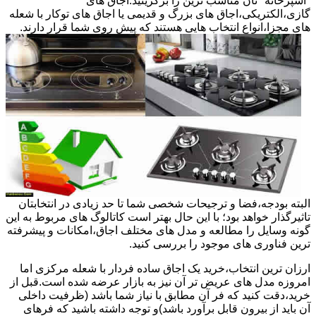
"آشپزخانه "تان مناسب ترین را برگزینید.اجاق های
گازی،الکتریکی،اجاق های بزرگ و قدیمی یا اجاق های توکار با شعله
های مجزا،انواع انتخاب هایی هستند که پیش روی شما قرار دارند.
البته بودجه،فضا و ترجیحات شخصی شما تا حد زیادی در انتخابتان
تاثیرگذار خواهد بود؛ با این حال بهتر است کاتالوگ های مربوط به این
گونه وسایل را مطالعه و مدل های مختلف اجاق،امکانات و پیشرفته
ترین فناوری های موجود را بررسی کنید.
ارزان ترین انتخاب،خرید یک اجاق ساده فردار با شعله مرکزی اما
امروزه مدل های عریض تر آن نیز به بازار عرضه شده است.قبل از
خرید،دقت کنید که فر آن مطابق با نیاز شما باشد (ظرفیت داخلی
آن باید از بیرون قابل برآورد باشد)و توجه داشته باشید که فرهای