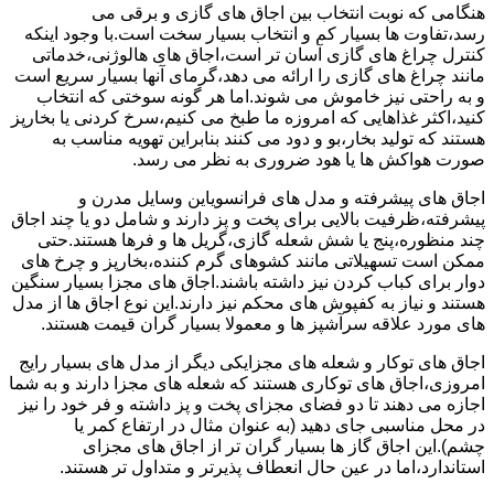
هنگامی که نوبت انتخاب بین اجاق های گازی و برقی می
رسد،تفاوت ها بسیار کم و انتخاب بسیار سخت است.با وجود اینکه
کنترل چراغ های گازی آسان تر است،اجاق های هالوژنی،خدماتی
مانند چراغ های گازی را ارائه می دهد،گرمای آنها بسیار سریع است
و به راحتی نیز خاموش می شوند.اما هر گونه سوختی که انتخاب
کنید،اکثر غذاهایی که امروزه ما طبخ می کنیم،سرخ کردنی یا بخارپز
هستند که تولید بخار،بو و دود می کنند بنابراین تهویه مناسب به
صورت هواکش ها یا هود ضروری به نظر می رسد.
اجاق های پیشرفته و مدل های فرانسویاین وسایل مدرن و
پیشرفته،ظرفیت بالایی برای پخت و پز دارند و شامل دو یا چند اجاق
چند منظوره،پنج یا شش شعله گازی،گریل ها و فرها هستند.حتی
ممکن است تسهیلاتی مانند کشوهای گرم کننده،بخارپز و چرخ های
دوار برای کباب کردن نیز داشته باشند.اجاق های مجزا بسیار سنگین
هستند و نیاز به کفپوش های محکم نیز دارند.این نوع اجاق ها از مدل
های مورد علاقه سرآشپز ها و معمولا بسیار گران قیمت هستند.
اجاق های توکار و شعله های مجزایکی دیگر از مدل های بسیار رایج
امروزی،اجاق های توکاری هستند که شعله های مجزا دارند و به شما
اجازه می دهند تا دو فضای مجزای پخت و پز داشته و فر خود را نیز
در محل مناسبی جای دهید (به عنوان مثال در ارتفاع کمر یا
چشم).این اجاق گاز ها بسیار گران تر از اجاق های مجزای
استاندارد،اما در عین حال انعطاف پذیرتر و متداول تر هستند.