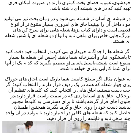
خودشوی،عموما فضای پخت کمتری دارند.در صورت امکان،فری
تهیه کنید که در های شیشه ای داشته باشد.
در شیشه ای آسان تر شسته می شود و در زمان پخت نیز می توانید
مواد داخل آن را ببینید.اجاق های امروزی بسیار متنوع تر از انواع
قدیمی است و دارای کباب پزها،شعله هایی برای سرخ کن های
بزرگ،جایی خاص برای ماهی تابه و انواع دو شعله ای یا شش شعله
ای هستند.
اگر شعله ها را جداگانه خریداری می کنید،در انتخاب خود دقت کنید
تا پاسخگوی نیاز و آشپزخانه شما باشند (جنس این شعله ها بسیار
متنوع است:شیشه،استیل،لعابی)و تصمیم بگیرید که کدام یک از آنها
برای شما کارآیی بهتری خواهد داشت.
به عنوان مثال اگر سطح کابینت شما باریک است،اجاق های خوراک
پزی چهار شعله که همه در یک ردیف قرار دارند را انتخاب کنید؛ اگر
چپ دست هستید،اجاق هایی را انتخاب کنید که کلیدهای تنظیم آن
برخلاف اجاق های استانداردی که در سمت راست قرار دارند،در
جلوی اجاق قرار گرفته باشند تا برای دسترسی به کلیدها مجبور
نباشید دست خود را روی اجاق و گرما بگیرید.همچنین اطمینان
حاصل کنید که شعله های کافی در اختیار دارید تا بتوانید در آن واحد
چند ماهی تابه و قابلمه را روی آن قرار دهید.