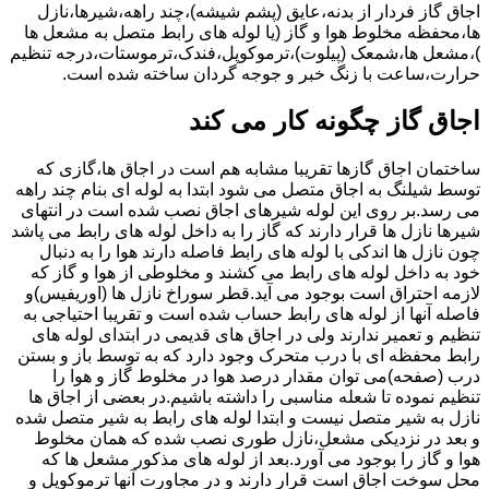
اجاق گاز فردار از بدنه،عایق (پشم شیشه)،چند راهه،شیرها،نازل
ها،محفظه مخلوط هوا و گاز (یا لوله های رابط متصل به مشعل ها
)،مشعل ها،شمعک (پیلوت)،ترموکوپل،فندک،ترموستات،درجه تنظیم
حرارت،ساعت با زنگ خبر و جوجه گردان ساخته شده است.
اجاق گاز چگونه کار می کند
ساختمان اجاق گازها تقریبا مشابه هم است در اجاق ها،گازی که
توسط شیلنگ به اجاق متصل می شود ابتدا به لوله ای بنام چند راهه
می رسد.بر روی این لوله شیرهای اجاق نصب شده است در انتهای
شیرها نازل ها قرار دارند که گاز را به داخل لوله های رابط می پاشد
چون نازل ها اندکی با لوله های رابط فاصله دارند هوا را به دنبال
خود به داخل لوله های رابط می کشند و مخلوطی از هوا و گاز که
لازمه احتراق است بوجود می آید.قطر سوراخ نازل ها (اوریفیس)و
فاصله آنها از لوله های رابط حساب شده است و تقریبا احتیاجی به
تنظیم و تعمیر ندارند ولی در اجاق های قدیمی در ابتدای لوله های
رابط محفظه ای با درب متحرک وجود دارد که به توسط باز و بستن
درب (صفحه)می توان مقدار درصد هوا در مخلوط گاز و هوا را
تنظیم نموده تا شعله مناسبی را داشته باشیم.در بعضی از اجاق ها
نازل به شیر متصل نیست و ابتدا لوله های رابط به شیر متصل شده
و بعد در نزدیکی مشعل،نازل طوری نصب شده که همان مخلوط
هوا و گاز را بوجود می آورد.بعد از لوله های مذکور مشعل ها که
محل سوخت اجاق است قرار دارند و در مجاورت آنها ترموکوپل و