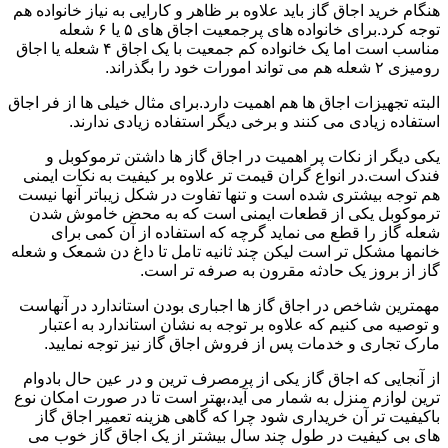
هنگام خرید اجاق گاز باید علاوه بر ظاهر و کارایی به نیاز خانواده هم
توجه کرد.برای خانواده های پرجمعیت اجاق های ۵ یا ۶ شعله
مناسب است اما یک خانواده کم جمعیت با یک اجاق ۴ شعله یا اجاق
رومیزی ۲ شعله هم می تواند امورات خود را بگذراند.
البته تجهیزات اجاق ها هم اهمیت دارد.برای مثال خیلی ها از فر اجاق
استفاده زیادی می کنند و برخی دیگر استفاده زیادی ندارند.
یکی دیگر از نکات پر اهمیت در اجاق گاز ها داشتن ترموکوبل و
فندک است.در انواع گران قیمت تر علاوه بر کیفیت به نکات ایمنی
هم توجه بیشتری شده است و تنها تفاوت در شکل زیباتر آنها نیست
ترموکوبل یکی از قطعات ایمنی است که به محض خاموش شدن
شعله گاز را قطع می نماید گرچه که استفاده از آن کمی برای
خانمها مشکل تر است لیکن چند ثانیه تامل تا داغ دن شمعک و شعله
گاز از بروز یک حادثه مقرون به صرفه تر است.
مهمترین شاخص در اجاق گاز ها اجباری بودن استاندارد در آنهاست
و توصیه می کنیم که علاوه بر توجه به نشان استاندارد به اعتبار
مارک تجاری و خدمات پس از فروش اجاق گاز نیز توجه نمایید.
از آنجایی که اجاق گاز یکی از پرمصرف ترین و در عین حال بادوام
ترین لوازم منزل به شمار می آید،بهتر است تا در صورت امکان نوع
باکیفیت تر آن خریداری شود چرا که گاهی هزینه تعمیر اجاق گاز
های بی کیفیت در طول چند سال بیشتر از یک اجاق گاز خوب می