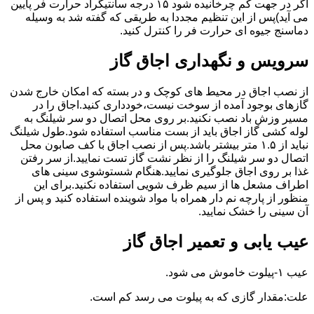
اگر در جهت کم چرخانیده شود ۱۵ درجه سانتیگراد حرارت فر پایین
می آید)پس از این تنظیم مجددا به طریقی که گفته شد به وسیله
دماسنج جیوه ای حرارت فر را کنترل کنید.
سرویس و نگهداری اجاق گاز
از نصب اجاق در محیط های کوچک و در بسته که امکان خارج شدن
گازهای بوجود آمده از سوخت نیست،خودداری کنید.اجاق را در
مسیر وزش باد نصب نکنید.بر روی محل اتصال دو سر شیلنگ به
لوله کشی گاز اجاق باید از بست مناسب استفاده شود.طول شیلنگ
نباید از ۱.۵ متر بیشتر باشد.پس از نصب اجاق با کف صابون محل
اتصال دو سر شیلنگ را از نظر نشت گاز تست نمایید.از سر رفتن
غذا بر روی اجاق جلوگیری نمایید.هنگام شستوشوی سینی های
اطراف مشعل ها از سیم ظرف شویی استفاده نکنید.برای این
منظور از پارچه نم دار همراه با مواد شوینده استفاده کنید و پس از
آن سینی را خشک نمایید.
عیب یابی و تعمیر اجاق گاز
عیب ۱-پیلوت خاموش می شود.
علت:مقدار گازی که به پیلوت می رسد کم است.