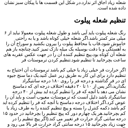
شعله زیاد اجاق اثر ندارد.در شکل این قسمت ها با پیکان سبز نشان
داده شده است.
تنظیم شعله پیلوت
رنگ شعله پیلوت باید آبی باشد و طول شعله پیلوت معمولا نباید از ۶
میلی متر کمتر باشد.اگر شعله خیلی کوتاه باشد و یا به راحتی
خاموش شود،قاب یا محافظ پیلوت را بیرون بکشید و سوراخ آن را
به آهستگی و با دقت بوسیله یک میله نازک تمیز کنید.چنانچه باز هم
شعله آن کوتاه بود،پیچ تنظیم کننده آن را در جهت عکس عقربه های
ساعت بچرخانید تا تنظیم شود.تنظیم کردن ترموستات فر
اگر حرارت فر خیلی زیاد یا خیلی کم باشد ترموستات آن احتیاج به
تنظیم دارد برای این کار به طریق زیر عمل کنید.یک دما سنج جیوه
ای در فر گذاشته و درجه فر را روی ۱۸۰ درجه سانتیگراد
بگذارید،اگر پس از ۱۰ تا ۲۰ دقیقه اختلاف درجه ای که دماسنج
نشان می دهد با آنچه که فر را تنظیم کرده اید بیش از ۴۰ درجه
سانتیگراد باشد دلیل آنست که ترموستات معیوب است و باید آن را
عوض کرد.اگر اختلاف درجه دماسنج با آنچه که فر را تنظیم کرده اید
کم باشد دکمه کنترل را بسته و پیچ تنظیم کننده را به طرف زیاد یا
کم بچرخانید.هر یک چهارم دور که پیچ تنظیم را بچرخانید در حدود ۱۵
درجه سانتی گراد حرارت فر تغییر می کند.(اگر پیچ تنظیم را در
جهت زیاد بچرخانید ۱۵ درجه سانتی گراد حرارت فر بالا می رود و