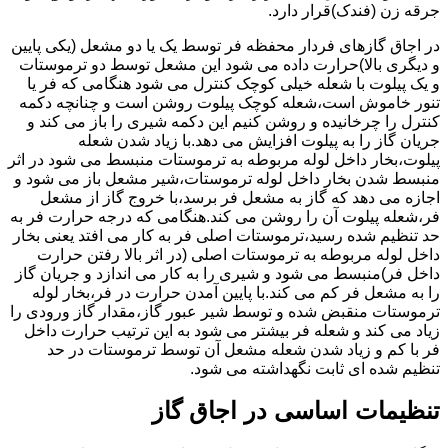
جرقه زن (فندک)قرار دارد.
در اجاق گازهای فردار محفظه فر توسط یک یا دو مشعل (یکی پایین
و دیگری بالا)حرارت داده می شود این مشعل توسط دو ترموستات
و یک پیلوت با شعله خیلی کوچک کنترل می شود هنگامی که فر یا
تنور خاموش است،شعله کوچک پیلوت روشن است و چنانچه دکمه
کنترل را چرخانیده و روشن کنیم این دکمه شیری را باز می کند و
جریان گاز را به پیلوت افزایش می دهد.با زیاد شدن شعله
پیلوت،بخار داخل لوله مربوطه به ترموستات منبسط می شود در اثر
منبسط شدن بخار داخل لوله ترموستات،شیر مشعل باز می شود و
اجازه می دهد که گاز به مشعل فر برسد،با خروج گاز از مشعل
فر،شعله پیلوت آن را روشن می کند.هنگامی که درجه حرارت فر به
حد تنظیم شده رسید،ترموستات اصلی فر به کار می افتد یعنی بخار
داخل لوله مربوطه به ترموستات اصلی (در اثر بالا رفتن حرارت
داخل فر)منبسط می شود و شیری را به کار می اندازد و جریان گاز
را به مشعل فر کم می کند.با پایین آمدن حرارت در فر،بخار لوله
ترموستات منقبض شده و توسط شیر عبور گاز،مقدار گاز ورودی را
زیاد می کند و شعله فر بیشتر می شود به این ترتیب حرارت داخل
فر با کم و زیاد شدن شعله مشعل آن توسط ترموستات در حد
تنظیم شده ای ثابت نگهداشته می شود.
تنظیمات اساسی در اجاق گاز