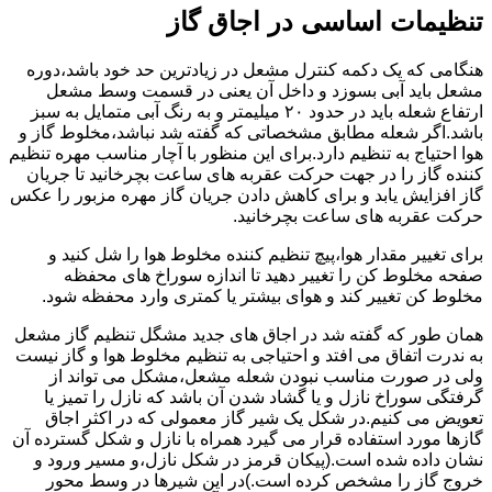
تنظیمات اساسی در اجاق گاز
هنگامی که یک دکمه کنترل مشعل در زیادترین حد خود باشد،دوره
مشعل باید آبی بسوزد و داخل آن یعنی در قسمت وسط مشعل
ارتفاع شعله باید در حدود ۲۰ میلیمتر و به رنگ آبی متمایل به سبز
باشد.اگر شعله مطابق مشخصاتی که گفته شد نباشد،مخلوط گاز و
هوا احتیاج به تنظیم دارد.برای این منظور با آچار مناسب مهره تنظیم
کننده گاز را در جهت حرکت عقربه های ساعت بچرخانید تا جریان
گاز افزایش یابد و برای کاهش دادن جریان گاز مهره مزبور را عکس
حرکت عقربه های ساعت بچرخانید.
برای تغییر مقدار هوا،پیچ تنظیم کننده مخلوط هوا را شل کنید و
صفحه مخلوط کن را تغییر دهید تا اندازه سوراخ های محفظه
مخلوط کن تغییر کند و هوای بیشتر یا کمتری وارد محفظه شود.
همان طور که گفته شد در اجاق های جدید مشگل تنظیم گاز مشعل
به ندرت اتفاق می افتد و احتیاجی به تنظیم مخلوط هوا و گاز نیست
ولی در صورت مناسب نبودن شعله مشعل،مشکل می تواند از
گرفتگی سوراخ نازل و یا گشاد شدن آن باشد که نازل را تمیز یا
تعویض می کنیم.در شکل یک شیر گاز معمولی که در اکثر اجاق
گازها مورد استفاده قرار می گیرد همراه با نازل و شکل گسترده آن
نشان داده شده است.(پیکان قرمز در شکل نازل،و مسیر ورود و
خروج گاز را مشخص کرده است.)در این شیرها در وسط محور