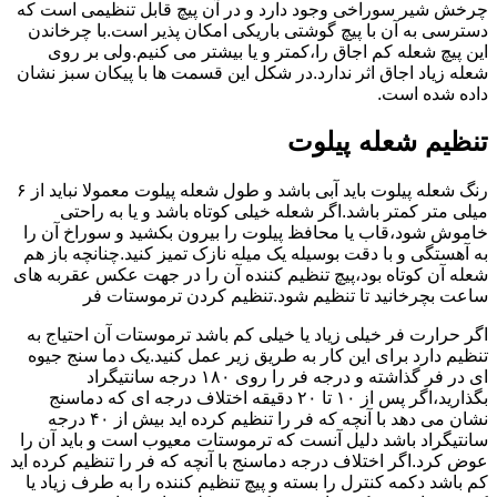
چرخش شیر سوراخی وجود دارد و در آن پیچ قابل تنظیمی است که
دسترسی به آن با پیچ گوشتی باریکی امکان پذیر است.با چرخاندن
این پیچ شعله کم اجاق را،کمتر و یا بیشتر می کنیم.ولی بر روی
شعله زیاد اجاق اثر ندارد.در شکل این قسمت ها با پیکان سبز نشان
داده شده است.
تنظیم شعله پیلوت
رنگ شعله پیلوت باید آبی باشد و طول شعله پیلوت معمولا نباید از ۶
میلی متر کمتر باشد.اگر شعله خیلی کوتاه باشد و یا به راحتی
خاموش شود،قاب یا محافظ پیلوت را بیرون بکشید و سوراخ آن را
به آهستگی و با دقت بوسیله یک میله نازک تمیز کنید.چنانچه باز هم
شعله آن کوتاه بود،پیچ تنظیم کننده آن را در جهت عکس عقربه های
ساعت بچرخانید تا تنظیم شود.تنظیم کردن ترموستات فر
اگر حرارت فر خیلی زیاد یا خیلی کم باشد ترموستات آن احتیاج به
تنظیم دارد برای این کار به طریق زیر عمل کنید.یک دما سنج جیوه
ای در فر گذاشته و درجه فر را روی ۱۸۰ درجه سانتیگراد
بگذارید،اگر پس از ۱۰ تا ۲۰ دقیقه اختلاف درجه ای که دماسنج
نشان می دهد با آنچه که فر را تنظیم کرده اید بیش از ۴۰ درجه
سانتیگراد باشد دلیل آنست که ترموستات معیوب است و باید آن را
عوض کرد.اگر اختلاف درجه دماسنج با آنچه که فر را تنظیم کرده اید
کم باشد دکمه کنترل را بسته و پیچ تنظیم کننده را به طرف زیاد یا