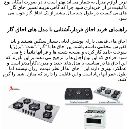
ترین لوازم منزل به شمار می آید،بهتر است تا در صورت امکان نوع
باکیفیت تر آن خریداری شود چرا که گاهی هزینه تعمیر اجاق گاز
های بی کیفیت در طول چند سال بیشتر از یک اجاق گاز خوب می
شود.
راهنمای خرید اجاق فردار،آشنایی با مدل های اجاق گاز
اجاق های قدیمی دارای پوشش لعابی بسیار سنگین هستند و باید
کفپوش محکمی داشته باشند.این اجاق ها با "گاز"،"نفت"،"برق"یا
سوخت جامد کار کرده و صفحه شعله ها و فر آنها دائماً داغ می
شود.افرادی که این نوع اجاق ها را ترجیح می دهند،بر این باورند که
این اجاق ها در مقایسه با مدل های جدید و مدرن،کارآمدتر است و
عملکرد بهتری دارند.این "اجاق "ها از نظر قیمت ارزان نیستند اما
طول عمر آنها زیاد است و این قابلیت را دارند که منازل شما را گرم
کنند.