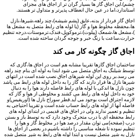
چشم).این اجاق گاز ها بسیار گران تر از اجاق های مجزای
استاندارد،اما در عین حال انعطاف پذیرتر و متداول تر هستند.
اجاق گاز فردار از بدنه،عایق (پشم شیشه)،چند راهه،شیرها،نازل
ها،محفظه مخلوط هوا و گاز (یا لوله های رابط متصل به مشعل ها
)،مشعل ها،شمعک (پیلوت)،ترموکوپل،فندک،ترموستات،درجه تنظیم
حرارت،ساعت با زنگ خبر و جوجه گردان ساخته شده است.
اجاق گاز چگونه کار می کند
ساختمان اجاق گازها تقریبا مشابه هم است در اجاق ها،گازی که
توسط شیلنگ به اجاق متصل می شود ابتدا به لوله ای بنام چند راهه
می رسد.بر روی این لوله شیرهای اجاق نصب شده است در انتهای
شیرها نازل ها قرار دارند که گاز را به داخل لوله های رابط می پاشد
چون نازل ها اندکی با لوله های رابط فاصله دارند هوا را به دنبال
خود به داخل لوله های رابط می کشند و مخلوطی از هوا و گاز که
لازمه احتراق است بوجود می آید.قطر سوراخ نازل ها (اوریفیس)و
فاصله آنها از لوله های رابط حساب شده است و تقریبا احتیاجی به
تنظیم و تعمیر ندارند ولی در اجاق های قدیمی در ابتدای لوله های
رابط محفظه ای با درب متحرک وجود دارد که به توسط باز و بستن
درب (صفحه)می توان مقدار درصد هوا در مخلوط گاز و هوا را
تنظیم نموده تا شعله مناسبی را داشته باشیم.در بعضی از اجاق ها
نازل به شیر متصل نیست و ابتدا لوله های رابط به شیر متصل شده