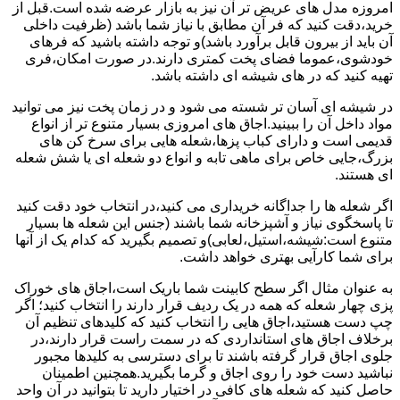
امروزه مدل های عریض تر آن نیز به بازار عرضه شده است.قبل از
خرید،دقت کنید که فر آن مطابق با نیاز شما باشد (ظرفیت داخلی
آن باید از بیرون قابل برآورد باشد)و توجه داشته باشید که فرهای
خودشوی،عموما فضای پخت کمتری دارند.در صورت امکان،فری
تهیه کنید که در های شیشه ای داشته باشد.
در شیشه ای آسان تر شسته می شود و در زمان پخت نیز می توانید
مواد داخل آن را ببینید.اجاق های امروزی بسیار متنوع تر از انواع
قدیمی است و دارای کباب پزها،شعله هایی برای سرخ کن های
بزرگ،جایی خاص برای ماهی تابه و انواع دو شعله ای یا شش شعله
ای هستند.
اگر شعله ها را جداگانه خریداری می کنید،در انتخاب خود دقت کنید
تا پاسخگوی نیاز و آشپزخانه شما باشند (جنس این شعله ها بسیار
متنوع است:شیشه،استیل،لعابی)و تصمیم بگیرید که کدام یک از آنها
برای شما کارآیی بهتری خواهد داشت.
به عنوان مثال اگر سطح کابینت شما باریک است،اجاق های خوراک
پزی چهار شعله که همه در یک ردیف قرار دارند را انتخاب کنید؛ اگر
چپ دست هستید،اجاق هایی را انتخاب کنید که کلیدهای تنظیم آن
برخلاف اجاق های استانداردی که در سمت راست قرار دارند،در
جلوی اجاق قرار گرفته باشند تا برای دسترسی به کلیدها مجبور
نباشید دست خود را روی اجاق و گرما بگیرید.همچنین اطمینان
حاصل کنید که شعله های کافی در اختیار دارید تا بتوانید در آن واحد