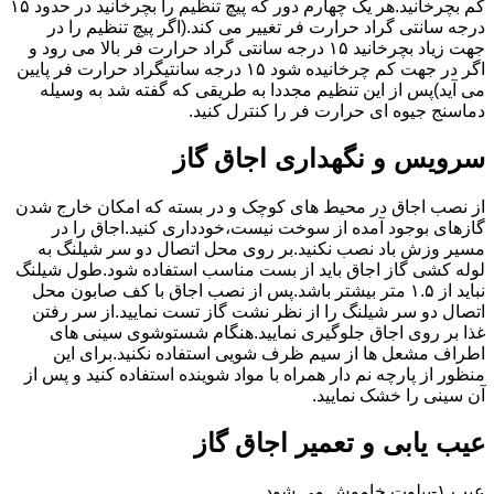
کم بچرخانید.هر یک چهارم دور که پیچ تنظیم را بچرخانید در حدود ۱۵
درجه سانتی گراد حرارت فر تغییر می کند.(اگر پیچ تنظیم را در
جهت زیاد بچرخانید ۱۵ درجه سانتی گراد حرارت فر بالا می رود و
اگر در جهت کم چرخانیده شود ۱۵ درجه سانتیگراد حرارت فر پایین
می آید)پس از این تنظیم مجددا به طریقی که گفته شد به وسیله
دماسنج جیوه ای حرارت فر را کنترل کنید.
سرویس و نگهداری اجاق گاز
از نصب اجاق در محیط های کوچک و در بسته که امکان خارج شدن
گازهای بوجود آمده از سوخت نیست،خودداری کنید.اجاق را در
مسیر وزش باد نصب نکنید.بر روی محل اتصال دو سر شیلنگ به
لوله کشی گاز اجاق باید از بست مناسب استفاده شود.طول شیلنگ
نباید از ۱.۵ متر بیشتر باشد.پس از نصب اجاق با کف صابون محل
اتصال دو سر شیلنگ را از نظر نشت گاز تست نمایید.از سر رفتن
غذا بر روی اجاق جلوگیری نمایید.هنگام شستوشوی سینی های
اطراف مشعل ها از سیم ظرف شویی استفاده نکنید.برای این
منظور از پارچه نم دار همراه با مواد شوینده استفاده کنید و پس از
آن سینی را خشک نمایید.
عیب یابی و تعمیر اجاق گاز
عیب ۱-پیلوت خاموش می شود.