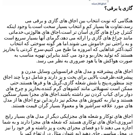
گازی یا برقی؟
هنگامی که نوبت انتخاب بین اجاق های گازی و برقی می
رسد،تفاوت ها بسیار کم و انتخاب بسیار سخت است.با وجود اینکه
کنترل چراغ های گازی آسان تر است،اجاق های هالوژنی،خدماتی
مانند چراغ های گازی را ارائه می دهد،گرمای آنها بسیار سریع است
و به راحتی نیز خاموش می شوند.اما هر گونه سوختی که انتخاب
کنید،اکثر غذاهایی که امروزه ما طبخ می کنیم،سرخ کردنی یا بخارپز
هستند که تولید بخار،بو و دود می کنند بنابراین تهویه مناسب به
صورت هواکش ها یا هود ضروری به نظر می رسد.
اجاق های پیشرفته و مدل های فرانسویاین وسایل مدرن و
پیشرفته،ظرفیت بالایی برای پخت و پز دارند و شامل دو یا چند اجاق
چند منظوره،پنج یا شش شعله گازی،گریل ها و فرها هستند.حتی
ممکن است تسهیلاتی مانند کشوهای گرم کننده،بخارپز و چرخ های
دوار برای کباب کردن نیز داشته باشند.اجاق های مجزا بسیار سنگین
هستند و نیاز به کفپوش های محکم نیز دارند.این نوع اجاق ها از مدل
های مورد علاقه سرآشپز ها و معمولا بسیار گران قیمت هستند.
اجاق های توکار و شعله های مجزایکی دیگر از مدل های بسیار رایج
امروزی،اجاق های توکاری هستند که شعله های مجزا دارند و به شما
اجازه می دهند تا دو فضای مجزای پخت و پز داشته و فر خود را نیز
در محل مناسبی جای دهید (به عنوان مثال در ارتفاع کمر یا