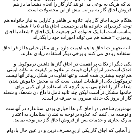
اند که هریک به نوعی می توانند کار گاز را انجام دهند.اما باز هم
فروش اجاق گاز به مراتب بیش از این محصولات است.
هنگام خرید اجاق گاز باید علاوه بر ظاهر و کارایی به نیاز خانواده هم
توجه کرد.برای خانواده های پرجمعیت اجاق های ۵ یا ۶ شعله
مناسب است اما یک خانواده کم جمعیت با یک اجاق ۴ شعله یا اجاق
رومیزی ۲ شعله هم می تواند امورات خود را بگذراند.
البته تجهیزات اجاق ها هم اهمیت دارد.برای مثال خیلی ها از فر اجاق
استفاده زیادی می کنند و برخی دیگر استفاده زیادی ندارند.
یکی دیگر از نکات پر اهمیت در اجاق گاز ها داشتن ترموکوبل و
فندک است.در انواع گران قیمت تر علاوه بر کیفیت به نکات ایمنی
هم توجه بیشتری شده است و تنها تفاوت در شکل زیباتر آنها نیست
ترموکوبل یکی از قطعات ایمنی است که به محض خاموش شدن
شعله گاز را قطع می نماید گرچه که استفاده از آن کمی برای
خانمها مشکل تر است لیکن چند ثانیه تامل تا داغ دن شمعک و شعله
گاز از بروز یک حادثه مقرون به صرفه تر است.
مهمترین شاخص در اجاق گاز ها اجباری بودن استاندارد در آنهاست
و توصیه می کنیم که علاوه بر توجه به نشان استاندارد به اعتبار
مارک تجاری و خدمات پس از فروش اجاق گاز نیز توجه نمایید.
از آنجایی که اجاق گاز یکی از پرمصرف ترین و در عین حال بادوام