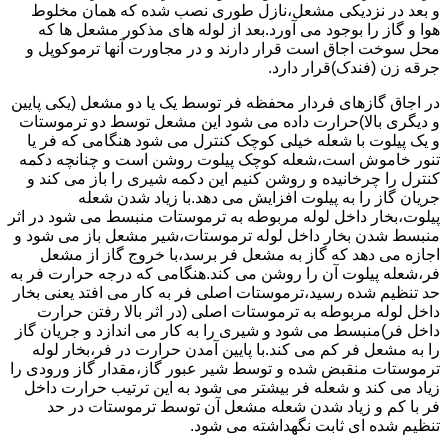
و بعد در نزدیکی مشعل،نازل طوری نصب شده که همان مخلوط
هوا و گاز را بوجود می آورد.بعد از لوله های مذکور مشعل ها که
محل سوخت اجاق است قرار دارند و در مجاورت آنها ترموکوپل و
جرقه زن (فندک)قرار دارد.
در اجاق گازهای فردار محفظه فر توسط یک یا دو مشعل (یکی پایین
و دیگری بالا)حرارت داده می شود این مشعل توسط دو ترموستات
و یک پیلوت با شعله خیلی کوچک کنترل می شود هنگامی که فر یا
تنور خاموش است،شعله کوچک پیلوت روشن است و چنانچه دکمه
کنترل را چرخانیده و روشن کنیم این دکمه شیری را باز می کند و
جریان گاز را به پیلوت افزایش می دهد.با زیاد شدن شعله
پیلوت،بخار داخل لوله مربوطه به ترموستات منبسط می شود در اثر
منبسط شدن بخار داخل لوله ترموستات،شیر مشعل باز می شود و
اجازه می دهد که گاز به مشعل فر برسد،با خروج گاز از مشعل
فر،شعله پیلوت آن را روشن می کند.هنگامی که درجه حرارت فر به
حد تنظیم شده رسید،ترموستات اصلی فر به کار می افتد یعنی بخار
داخل لوله مربوطه به ترموستات اصلی (در اثر بالا رفتن حرارت
داخل فر)منبسط می شود و شیری را به کار می اندازد و جریان گاز
را به مشعل فر کم می کند.با پایین آمدن حرارت در فر،بخار لوله
ترموستات منقبض شده و توسط شیر عبور گاز،مقدار گاز ورودی را
زیاد می کند و شعله فر بیشتر می شود به این ترتیب حرارت داخل
فر با کم و زیاد شدن شعله مشعل آن توسط ترموستات در حد
تنظیم شده ای ثابت نگهداشته می شود.