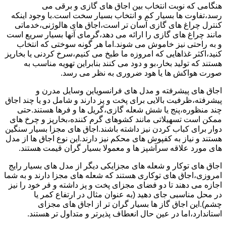
هنگامی که نوبت انتخاب بین اجاق های گازی و برقی می
رسد،تفاوت ها بسیار کم و انتخاب بسیار سخت است.با وجود اینکه
کنترل چراغ های گازی آسان تر است،اجاق های هالوژنی،خدماتی
مانند چراغ های گازی را ارائه می دهد،گرمای آنها بسیار سریع است
و به راحتی نیز خاموش می شوند.اما هر گونه سوختی که انتخاب
کنید،اکثر غذاهایی که امروزه ما طبخ می کنیم،سرخ کردنی یا بخارپز
هستند که تولید بخار،بو و دود می کنند بنابراین تهویه مناسب به
صورت هواکش ها یا هود ضروری به نظر می رسد.
اجاق های پیشرفته و مدل های فرانسویاین وسایل مدرن و
پیشرفته،ظرفیت بالایی برای پخت و پز دارند و شامل دو یا چند اجاق
چند منظوره،پنج یا شش شعله گازی،گریل ها و فرها هستند.حتی
ممکن است تسهیلاتی مانند کشوهای گرم کننده،بخارپز و چرخ های
دوار برای کباب کردن نیز داشته باشند.اجاق های مجزا بسیار سنگین
هستند و نیاز به کفپوش های محکم نیز دارند.این نوع اجاق ها از مدل
های مورد علاقه سرآشپز ها و معمولا بسیار گران قیمت هستند.
اجاق های توکار و شعله های مجزایکی دیگر از مدل های بسیار رایج
امروزی،اجاق های توکاری هستند که شعله های مجزا دارند و به شما
اجازه می دهند تا دو فضای مجزای پخت و پز داشته و فر خود را نیز
در محل مناسبی جای دهید (به عنوان مثال در ارتفاع کمر یا
چشم).این اجاق گاز ها بسیار گران تر از اجاق های مجزای
استاندارد،اما در عین حال انعطاف پذیرتر و متداول تر هستند.