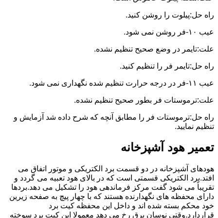
راه حل:پیلوت را روشن کنید.
عیب ۱۰-فر روشن نمی شود.
علت:تایمر در وضع صحیح تنظیم نشده.
راه حل:تایمر فر را تنظیم کنید.
عیب ۱۱-فر در درجه حرارت تنظیم شده نگهداری نمی شود.
علت:ترموستات فر بطور صحیح تنظیم نشده.
راه حل:ترموستات فر را مطابق آنچه که شرح داده شد آزمایش و
تنظیم نمایید.
تعمیر هود آشپزخانه
هودهای آشپزخانه در دو قسمت برد الکتریکی و موتور اتفاق می
افتد.برد الکتریکی قسمتی است که در بالای هود تعبیه می گردد و
تقریباً می شود گفت مرکز فرماندهی هود را تشکیل می دهد.بردها
دارای محفظه های نگهدارنده هستند که با چهار پیچ به صفحه زیرین
خود محکم بسته شده اند و داخل این محفظه کیت برد
قراردارد.وقتی نوسان برق رخ می دهد معمولا این کیت برد سوخته