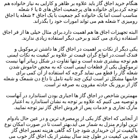
هنگام خرید اجاق گاز باید علاوه بر ظاهر و کارایی به نیاز خانواده هم
توجه کرد.برای خانواده های پرجمعیت اجاق های ۵ یا ۶ شعله
مناسب است اما یک خانواده کم جمعیت با یک اجاق ۴ شعله یا اجاق
رومیزی ۲ شعله هم می تواند امورات خود را بگذراند.
البته تجهیزات اجاق ها هم اهمیت دارد.برای مثال خیلی ها از فر اجاق
استفاده زیادی می کنند و برخی دیگر استفاده زیادی ندارند.
یکی دیگر از نکات پر اهمیت در اجاق گاز ها داشتن ترموکوبل و
فندک است.در انواع گران قیمت تر علاوه بر کیفیت به نکات ایمنی
هم توجه بیشتری شده است و تنها تفاوت در شکل زیباتر آنها نیست
ترموکوبل یکی از قطعات ایمنی است که به محض خاموش شدن
شعله گاز را قطع می نماید گرچه که استفاده از آن کمی برای
خانمها مشکل تر است لیکن چند ثانیه تامل تا داغ دن شمعک و شعله
گاز از بروز یک حادثه مقرون به صرفه تر است.
مهمترین شاخص در اجاق گاز ها اجباری بودن استاندارد در آنهاست
و توصیه می کنیم که علاوه بر توجه به نشان استاندارد به اعتبار
مارک تجاری و خدمات پس از فروش اجاق گاز نیز توجه نمایید.
از آنجایی که اجاق گاز یکی از پرمصرف ترین و در عین حال بادوام
ترین لوازم منزل به شمار می آید،بهتر است تا در صورت امکان نوع
باکیفیت تر آن خریداری شود چرا که گاهی هزینه تعمیر اجاق گاز
های بی کیفیت در طول چند سال بیشتر از یک اجاق گاز خوب می