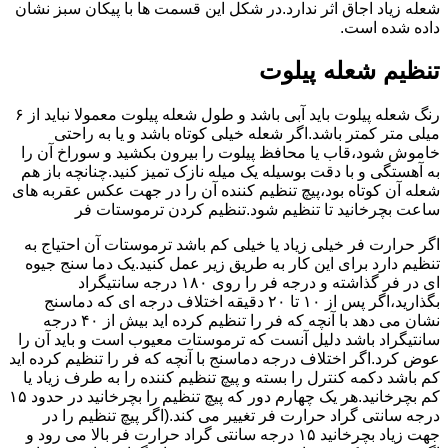
شعله زیاد اجاق اثر ندارد.در شکل این قسمت ها با پیکان سبز نشان
داده شده است.
تنظیم شعله پیلوت
رنگ شعله پیلوت باید آبی باشد و طول شعله پیلوت معمولا نباید از ۶
میلی متر کمتر باشد.اگر شعله خیلی کوتاه باشد و یا به راحتی
خاموش شود،قاب یا محافظ پیلوت را بیرون بکشید و سوراخ آن را
به آهستگی و با دقت بوسیله یک میله نازک تمیز کنید.چنانچه باز هم
شعله آن کوتاه بود،پیچ تنظیم کننده آن را در جهت عکس عقربه های
ساعت بچرخانید تا تنظیم شود.تنظیم کردن ترموستات فر
اگر حرارت فر خیلی زیاد یا خیلی کم باشد ترموستات آن احتیاج به
تنظیم دارد برای این کار به طریق زیر عمل کنید.یک دما سنج جیوه
ای در فر گذاشته و درجه فر را روی ۱۸۰ درجه سانتیگراد
بگذارید،اگر پس از ۱۰ تا ۲۰ دقیقه اختلاف درجه ای که دماسنج
نشان می دهد با آنچه که فر را تنظیم کرده اید بیش از ۴۰ درجه
سانتیگراد باشد دلیل آنست که ترموستات معیوب است و باید آن را
عوض کرد.اگر اختلاف درجه دماسنج با آنچه که فر را تنظیم کرده اید
کم باشد دکمه کنترل را بسته و پیچ تنظیم کننده را به طرف زیاد یا
کم بچرخانید.هر یک چهارم دور که پیچ تنظیم را بچرخانید در حدود ۱۵
درجه سانتی گراد حرارت فر تغییر می کند.(اگر پیچ تنظیم را در
جهت زیاد بچرخانید ۱۵ درجه سانتی گراد حرارت فر بالا می رود و