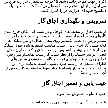
اگر در جهت کم چرخانیده شود ۱۵ درجه سانتیگراد حرارت فر پایین
می آید)پس از این تنظیم مجددا به طریقی که گفته شد به وسیله
دماسنج جیوه ای حرارت فر را کنترل کنید.
سرویس و نگهداری اجاق گاز
از نصب اجاق در محیط های کوچک و در بسته که امکان خارج شدن
گازهای بوجود آمده از سوخت نیست،خودداری کنید.اجاق را در
مسیر وزش باد نصب نکنید.بر روی محل اتصال دو سر شیلنگ به
لوله کشی گاز اجاق باید از بست مناسب استفاده شود.طول شیلنگ
نباید از ۱.۵ متر بیشتر باشد.پس از نصب اجاق با کف صابون محل
اتصال دو سر شیلنگ را از نظر نشت گاز تست نمایید.از سر رفتن
غذا بر روی اجاق جلوگیری نمایید.هنگام شستوشوی سینی های
اطراف مشعل ها از سیم ظرف شویی استفاده نکنید.برای این
منظور از پارچه نم دار همراه با مواد شوینده استفاده کنید و پس از
آن سینی را خشک نمایید.
عیب یابی و تعمیر اجاق گاز
عیب ۱-پیلوت خاموش می شود.
علت:مقدار گازی که به پیلوت می رسد کم است.