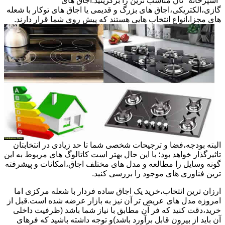
"آشپزخانه "تان مناسب ترین را برگزینید.اجاق های
گازی،الکتریکی،اجاق های بزرگ و قدیمی یا اجاق های توکار با شعله
های مجزا،انواع انتخاب هایی هستند که پیش روی شما قرار دارند.
البته بودجه،فضا و ترجیحات شخصی شما تا حد زیادی در انتخابتان
تاثیرگذار خواهد بود؛ با این حال بهتر است کاتالوگ های مربوط به این
گونه وسایل را مطالعه و مدل های مختلف اجاق،امکانات و پیشرفته
ترین فناوری های موجود را بررسی کنید.
ارزان ترین انتخاب،خرید یک اجاق ساده فردار با شعله مرکزی اما
امروزه مدل های عریض تر آن نیز به بازار عرضه شده است.قبل از
خرید،دقت کنید که فر آن مطابق با نیاز شما باشد (ظرفیت داخلی
آن باید از بیرون قابل برآورد باشد)و توجه داشته باشید که فرهای