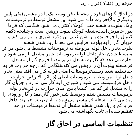
جرقه زن (فندک)قرار دارد.
در اجاق گازهای فردار محفظه فر توسط یک یا دو مشعل (یکی پایین
و دیگری بالا)حرارت داده می شود این مشعل توسط دو ترموستات
و یک پیلوت با شعله خیلی کوچک کنترل می شود هنگامی که فر یا
تنور خاموش است،شعله کوچک پیلوت روشن است و چنانچه دکمه
کنترل را چرخانیده و روشن کنیم این دکمه شیری را باز می کند و
جریان گاز را به پیلوت افزایش می دهد.با زیاد شدن شعله
پیلوت،بخار داخل لوله مربوطه به ترموستات منبسط می شود در اثر
منبسط شدن بخار داخل لوله ترموستات،شیر مشعل باز می شود و
اجازه می دهد که گاز به مشعل فر برسد،با خروج گاز از مشعل
فر،شعله پیلوت آن را روشن می کند.هنگامی که درجه حرارت فر به
حد تنظیم شده رسید،ترموستات اصلی فر به کار می افتد یعنی بخار
داخل لوله مربوطه به ترموستات اصلی (در اثر بالا رفتن حرارت
داخل فر)منبسط می شود و شیری را به کار می اندازد و جریان گاز
را به مشعل فر کم می کند.با پایین آمدن حرارت در فر،بخار لوله
ترموستات منقبض شده و توسط شیر عبور گاز،مقدار گاز ورودی را
زیاد می کند و شعله فر بیشتر می شود به این ترتیب حرارت داخل
فر با کم و زیاد شدن شعله مشعل آن توسط ترموستات در حد
تنظیم شده ای ثابت نگهداشته می شود.
تنظیمات اساسی در اجاق گاز