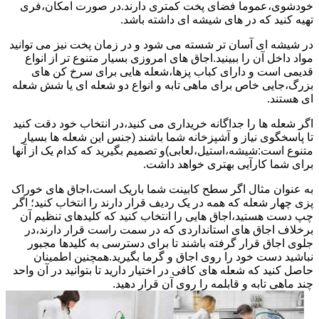
خودشوی،عموما فضای پخت کمتری دارند.در صورت امکان،فری
تهیه کنید که در های شیشه ای داشته باشد.
در شیشه ای آسان تر شسته می شود و در زمان پخت نیز می توانید
مواد داخل آن را ببینید.اجاق های امروزی بسیار متنوع تر از انواع
قدیمی است و دارای کباب پزها،شعله هایی برای سرخ کن های
بزرگ،جایی خاص برای ماهی تابه و انواع دو شعله ای یا شش شعله
ای هستند.
اگر شعله ها را جداگانه خریداری می کنید،در انتخاب خود دقت کنید
تا پاسخگوی نیاز و آشپزخانه شما باشند (جنس این شعله ها بسیار
متنوع است:شیشه،استیل،لعابی)و تصمیم بگیرید که کدام یک از آنها
برای شما کارآیی بهتری خواهد داشت.
به عنوان مثال اگر سطح کابینت شما باریک است،اجاق های خوراک
پزی چهار شعله که همه در یک ردیف قرار دارند را انتخاب کنید؛ اگر
چپ دست هستید،اجاق هایی را انتخاب کنید که کلیدهای تنظیم آن
برخلاف اجاق های استانداردی که در سمت راست قرار دارند،در
جلوی اجاق قرار گرفته باشند تا برای دسترسی به کلیدها مجبور
نباشید دست خود را روی اجاق و گرما بگیرید.همچنین اطمینان
حاصل کنید که شعله های کافی در اختیار دارید تا بتوانید در آن واحد
چند ماهی تابه و قابلمه را روی آن قرار دهید.