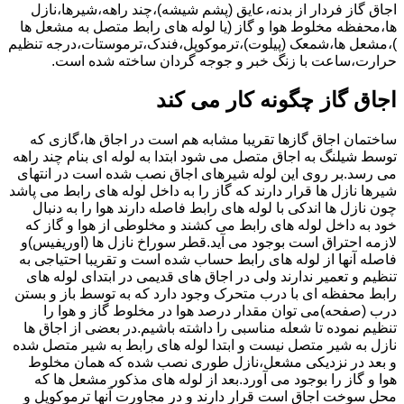
اجاق گاز فردار از بدنه،عایق (پشم شیشه)،چند راهه،شیرها،نازل
ها،محفظه مخلوط هوا و گاز (یا لوله های رابط متصل به مشعل ها
)،مشعل ها،شمعک (پیلوت)،ترموکوپل،فندک،ترموستات،درجه تنظیم
حرارت،ساعت با زنگ خبر و جوجه گردان ساخته شده است.
اجاق گاز چگونه کار می کند
ساختمان اجاق گازها تقریبا مشابه هم است در اجاق ها،گازی که
توسط شیلنگ به اجاق متصل می شود ابتدا به لوله ای بنام چند راهه
می رسد.بر روی این لوله شیرهای اجاق نصب شده است در انتهای
شیرها نازل ها قرار دارند که گاز را به داخل لوله های رابط می پاشد
چون نازل ها اندکی با لوله های رابط فاصله دارند هوا را به دنبال
خود به داخل لوله های رابط می کشند و مخلوطی از هوا و گاز که
لازمه احتراق است بوجود می آید.قطر سوراخ نازل ها (اوریفیس)و
فاصله آنها از لوله های رابط حساب شده است و تقریبا احتیاجی به
تنظیم و تعمیر ندارند ولی در اجاق های قدیمی در ابتدای لوله های
رابط محفظه ای با درب متحرک وجود دارد که به توسط باز و بستن
درب (صفحه)می توان مقدار درصد هوا در مخلوط گاز و هوا را
تنظیم نموده تا شعله مناسبی را داشته باشیم.در بعضی از اجاق ها
نازل به شیر متصل نیست و ابتدا لوله های رابط به شیر متصل شده
و بعد در نزدیکی مشعل،نازل طوری نصب شده که همان مخلوط
هوا و گاز را بوجود می آورد.بعد از لوله های مذکور مشعل ها که
محل سوخت اجاق است قرار دارند و در مجاورت آنها ترموکوپل و