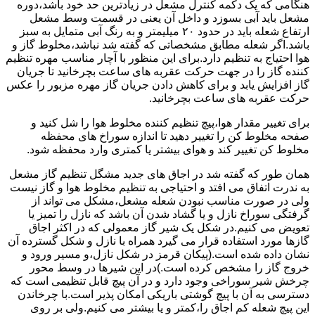
هنگامی که یک دکمه کنترل مشعل در زیادترین حد خود باشد،دوره
مشعل باید آبی بسوزد و داخل آن یعنی در قسمت وسط مشعل
ارتفاع شعله باید در حدود ۲۰ میلیمتر و به رنگ آبی متمایل به سبز
باشد.اگر شعله مطابق مشخصاتی که گفته شد نباشد،مخلوط گاز و
هوا احتیاج به تنظیم دارد.برای این منظور با آچار مناسب مهره تنظیم
کننده گاز را در جهت حرکت عقربه های ساعت بچرخانید تا جریان
گاز افزایش یابد و برای کاهش دادن جریان گاز مهره مزبور را عکس
حرکت عقربه های ساعت بچرخانید.
برای تغییر مقدار هوا،پیچ تنظیم کننده مخلوط هوا را شل کنید و
صفحه مخلوط کن را تغییر دهید تا اندازه سوراخ های محفظه
مخلوط کن تغییر کند و هوای بیشتر یا کمتری وارد محفظه شود.
همان طور که گفته شد در اجاق های جدید مشگل تنظیم گاز مشعل
به ندرت اتفاق می افتد و احتیاجی به تنظیم مخلوط هوا و گاز نیست
ولی در صورت مناسب نبودن شعله مشعل،مشکل می تواند از
گرفتگی سوراخ نازل و یا گشاد شدن آن باشد که نازل را تمیز یا
تعویض می کنیم.در شکل یک شیر گاز معمولی که در اکثر اجاق
گازها مورد استفاده قرار می گیرد همراه با نازل و شکل گسترده آن
نشان داده شده است.(پیکان قرمز در شکل نازل،و مسیر ورود و
خروج گاز را مشخص کرده است.)در این شیرها در وسط محور
چرخش شیر سوراخی وجود دارد و در آن پیچ قابل تنظیمی است که
دسترسی به آن با پیچ گوشتی باریکی امکان پذیر است.با چرخاندن
این پیچ شعله کم اجاق را،کمتر و یا بیشتر می کنیم.ولی بر روی