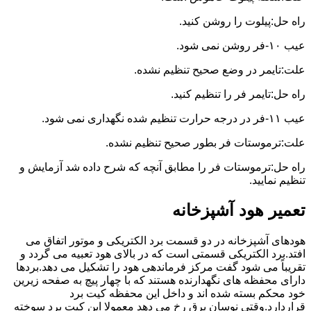
راه حل:پیلوت را روشن کنید.
عیب ۱۰-فر روشن نمی شود.
علت:تایمر در وضع صحیح تنظیم نشده.
راه حل:تایمر فر را تنظیم کنید.
عیب ۱۱-فر در درجه حرارت تنظیم شده نگهداری نمی شود.
علت:ترموستات فر بطور صحیح تنظیم نشده.
راه حل:ترموستات فر را مطابق آنچه که شرح داده شد آزمایش و
تنظیم نمایید.
تعمیر هود آشپزخانه
هودهای آشپزخانه در دو قسمت برد الکتریکی و موتور اتفاق می
افتد.برد الکتریکی قسمتی است که در بالای هود تعبیه می گردد و
تقریباً می شود گفت مرکز فرماندهی هود را تشکیل می دهد.بردها
دارای محفظه های نگهدارنده هستند که با چهار پیچ به صفحه زیرین
خود محکم بسته شده اند و داخل این محفظه کیت برد
قراردارد.وقتی نوسان برق رخ می دهد معمولا این کیت برد سوخته