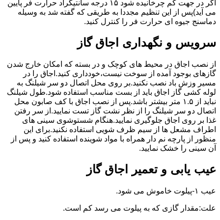
اگر در جهت کم چرخانیده شود ۱۵ درجه سانتیگراد حرارت فر پایین
می آید)پس از این تنظیم مجددا به طریقی که گفته شد به وسیله
دماسنج جیوه ای حرارت فر را کنترل کنید.
سرویس و نگهداری اجاق گاز
از نصب اجاق در محیط های کوچک و در بسته که امکان خارج شدن
گازهای بوجود آمده از سوخت نیست،خودداری کنید.اجاق را در
مسیر وزش باد نصب نکنید.بر روی محل اتصال دو سر شیلنگ به
لوله کشی گاز اجاق باید از بست مناسب استفاده شود.طول شیلنگ
نباید از ۱.۵ متر بیشتر باشد.پس از نصب اجاق با کف صابون محل
اتصال دو سر شیلنگ را از نظر نشت گاز تست نمایید.از سر رفتن
غذا بر روی اجاق جلوگیری نمایید.هنگام شستوشوی سینی های
اطراف مشعل ها از سیم ظرف شویی استفاده نکنید.برای این
منظور از پارچه نم دار همراه با مواد شوینده استفاده کنید و پس از
آن سینی را خشک نمایید.
عیب یابی و تعمیر اجاق گاز
عیب ۱-پیلوت خاموش می شود.
علت:مقدار گازی که به پیلوت می رسد کم است.