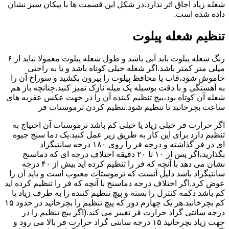
شعله زیاد اجاق اثر ندارد.در شکل این قسمت ها با پیکان سبز نشان
داده شده است.
تنظیم شعله پیلوت
رنگ شعله پیلوت باید آبی باشد و طول شعله پیلوت معمولا نباید از ۶
میلی متر کمتر باشد.اگر شعله خیلی کوتاه باشد و یا به راحتی
خاموش شود،قاب یا محافظ پیلوت را بیرون بکشید و سوراخ آن را
به آهستگی و با دقت بوسیله یک میله نازک تمیز کنید.چنانچه باز هم
شعله آن کوتاه بود،پیچ تنظیم کننده آن را در جهت عکس عقربه های
ساعت بچرخانید تا تنظیم شود.تنظیم کردن ترموستات فر
اگر حرارت فر خیلی زیاد یا خیلی کم باشد ترموستات آن احتیاج به
تنظیم دارد برای این کار به طریق زیر عمل کنید.یک دما سنج جیوه
ای در فر گذاشته و درجه فر را روی ۱۸۰ درجه سانتیگراد
بگذارید،اگر پس از ۱۰ تا ۲۰ دقیقه اختلاف درجه ای که دماسنج
نشان می دهد با آنچه که فر را تنظیم کرده اید بیش از ۴۰ درجه
سانتیگراد باشد دلیل آنست که ترموستات معیوب است و باید آن را
عوض کرد.اگر اختلاف درجه دماسنج با آنچه که فر را تنظیم کرده اید
کم باشد دکمه کنترل را بسته و پیچ تنظیم کننده را به طرف زیاد یا
کم بچرخانید.هر یک چهارم دور که پیچ تنظیم را بچرخانید در حدود ۱۵
درجه سانتی گراد حرارت فر تغییر می کند.(اگر پیچ تنظیم را در
جهت زیاد بچرخانید ۱۵ درجه سانتی گراد حرارت فر بالا می رود و