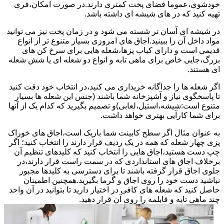
خودشوی،عموما فضای پخت کمتری دارند.در صورت امکان،فری
تهیه کنید که در های شیشه ای داشته باشد.
در شیشه ای آسان تر شسته می شود و در زمان پخت نیز می توانید
مواد داخل آن را ببینید.اجاق های امروزی بسیار متنوع تر از انواع
قدیمی است و دارای کباب پزها،شعله هایی برای سرخ کن های
بزرگ،جایی خاص برای ماهی تابه و انواع دو شعله ای یا شش شعله
ای هستند.
اگر شعله ها را جداگانه خریداری می کنید،در انتخاب خود دقت کنید
تا پاسخگوی نیاز و آشپزخانه شما باشند (جنس این شعله ها بسیار
متنوع است:شیشه،استیل،لعابی)و تصمیم بگیرید که کدام یک از آنها
برای شما کارآیی بهتری خواهد داشت.
به عنوان مثال اگر سطح کابینت شما باریک است،اجاق های خوراک
پزی چهار شعله که همه در یک ردیف قرار دارند را انتخاب کنید؛ اگر
چپ دست هستید،اجاق هایی را انتخاب کنید که کلیدهای تنظیم آن
برخلاف اجاق های استانداردی که در سمت راست قرار دارند،در
جلوی اجاق قرار گرفته باشند تا برای دسترسی به کلیدها مجبور
نباشید دست خود را روی اجاق و گرما بگیرید.همچنین اطمینان
حاصل کنید که شعله های کافی در اختیار دارید تا بتوانید در آن واحد
چند ماهی تابه و قابلمه را روی آن قرار دهید.