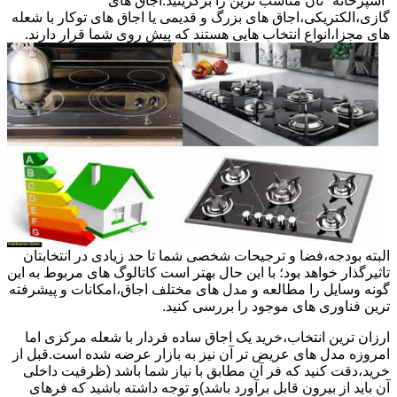
"آشپزخانه "تان مناسب ترین را برگزینید.اجاق های
گازی،الکتریکی،اجاق های بزرگ و قدیمی یا اجاق های توکار با شعله
های مجزا،انواع انتخاب هایی هستند که پیش روی شما قرار دارند.
البته بودجه،فضا و ترجیحات شخصی شما تا حد زیادی در انتخابتان
تاثیرگذار خواهد بود؛ با این حال بهتر است کاتالوگ های مربوط به این
گونه وسایل را مطالعه و مدل های مختلف اجاق،امکانات و پیشرفته
ترین فناوری های موجود را بررسی کنید.
ارزان ترین انتخاب،خرید یک اجاق ساده فردار با شعله مرکزی اما
امروزه مدل های عریض تر آن نیز به بازار عرضه شده است.قبل از
خرید،دقت کنید که فر آن مطابق با نیاز شما باشد (ظرفیت داخلی
آن باید از بیرون قابل برآورد باشد)و توجه داشته باشید که فرهای