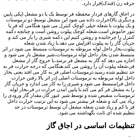
جرقه زن (فندک)قرار دارد.
در اجاق گازهای فردار محفظه فر توسط یک یا دو مشعل (یکی پایین
و دیگری بالا)حرارت داده می شود این مشعل توسط دو ترموستات
و یک پیلوت با شعله خیلی کوچک کنترل می شود هنگامی که فر یا
تنور خاموش است،شعله کوچک پیلوت روشن است و چنانچه دکمه
کنترل را چرخانیده و روشن کنیم این دکمه شیری را باز می کند و
جریان گاز را به پیلوت افزایش می دهد.با زیاد شدن شعله
پیلوت،بخار داخل لوله مربوطه به ترموستات منبسط می شود در اثر
منبسط شدن بخار داخل لوله ترموستات،شیر مشعل باز می شود و
اجازه می دهد که گاز به مشعل فر برسد،با خروج گاز از مشعل
فر،شعله پیلوت آن را روشن می کند.هنگامی که درجه حرارت فر به
حد تنظیم شده رسید،ترموستات اصلی فر به کار می افتد یعنی بخار
داخل لوله مربوطه به ترموستات اصلی (در اثر بالا رفتن حرارت
داخل فر)منبسط می شود و شیری را به کار می اندازد و جریان گاز
را به مشعل فر کم می کند.با پایین آمدن حرارت در فر،بخار لوله
ترموستات منقبض شده و توسط شیر عبور گاز،مقدار گاز ورودی را
زیاد می کند و شعله فر بیشتر می شود به این ترتیب حرارت داخل
فر با کم و زیاد شدن شعله مشعل آن توسط ترموستات در حد
تنظیم شده ای ثابت نگهداشته می شود.
تنظیمات اساسی در اجاق گاز