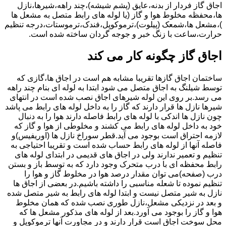
اجاق گاز فردار از بدنه،عایق (پشم شیشه)،چند راهه،شیرها،نازل
ها،محفظه مخلوط هوا و گاز (یا لوله های رابط متصل به مشعل ها
)،مشعل ها،شمعک (پیلوت)،ترموکوپل،فندک،ترموستات،درجه تنظیم
حرارت،ساعت با زنگ خبر و جوجه گردان ساخته شده است.
اجاق گاز چگونه کار می کند
ساختمان اجاق گازها تقریبا مشابه هم است در اجاق ها،گازی که
توسط شیلنگ به اجاق متصل می شود ابتدا به لوله ای بنام چند راهه
می رسد.بر روی این لوله شیرهای اجاق نصب شده است در انتهای
شیرها نازل ها قرار دارند که گاز را به داخل لوله های رابط می پاشد
چون نازل ها اندکی با لوله های رابط فاصله دارند هوا را به دنبال
خود به داخل لوله های رابط می کشند و مخلوطی از هوا و گاز که
لازمه احتراق است بوجود می آید.قطر سوراخ نازل ها (اوریفیس)و
فاصله آنها از لوله های رابط حساب شده است و تقریبا احتیاجی به
تنظیم و تعمیر ندارند ولی در اجاق های قدیمی در ابتدای لوله های
رابط محفظه ای با درب متحرک وجود دارد که به توسط باز و بستن
درب (صفحه)می توان مقدار درصد هوا در مخلوط گاز و هوا را
تنظیم نموده تا شعله مناسبی را داشته باشیم.در بعضی از اجاق ها
نازل به شیر متصل نیست و ابتدا لوله های رابط به شیر متصل شده
و بعد در نزدیکی مشعل،نازل طوری نصب شده که همان مخلوط
هوا و گاز را بوجود می آورد.بعد از لوله های مذکور مشعل ها که
محل سوخت اجاق است قرار دارند و در مجاورت آنها ترموکوپل و