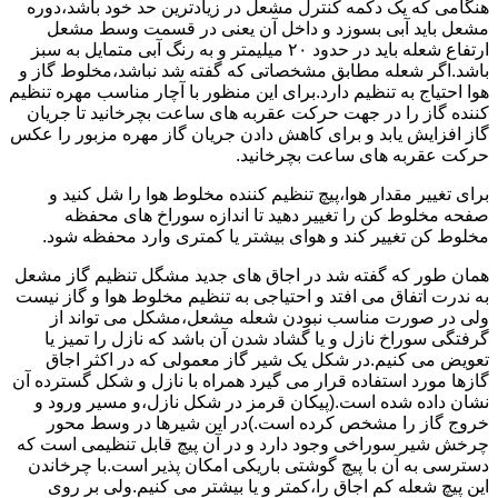
هنگامی که یک دکمه کنترل مشعل در زیادترین حد خود باشد،دوره
مشعل باید آبی بسوزد و داخل آن یعنی در قسمت وسط مشعل
ارتفاع شعله باید در حدود ۲۰ میلیمتر و به رنگ آبی متمایل به سبز
باشد.اگر شعله مطابق مشخصاتی که گفته شد نباشد،مخلوط گاز و
هوا احتیاج به تنظیم دارد.برای این منظور با آچار مناسب مهره تنظیم
کننده گاز را در جهت حرکت عقربه های ساعت بچرخانید تا جریان
گاز افزایش یابد و برای کاهش دادن جریان گاز مهره مزبور را عکس
حرکت عقربه های ساعت بچرخانید.
برای تغییر مقدار هوا،پیچ تنظیم کننده مخلوط هوا را شل کنید و
صفحه مخلوط کن را تغییر دهید تا اندازه سوراخ های محفظه
مخلوط کن تغییر کند و هوای بیشتر یا کمتری وارد محفظه شود.
همان طور که گفته شد در اجاق های جدید مشگل تنظیم گاز مشعل
به ندرت اتفاق می افتد و احتیاجی به تنظیم مخلوط هوا و گاز نیست
ولی در صورت مناسب نبودن شعله مشعل،مشکل می تواند از
گرفتگی سوراخ نازل و یا گشاد شدن آن باشد که نازل را تمیز یا
تعویض می کنیم.در شکل یک شیر گاز معمولی که در اکثر اجاق
گازها مورد استفاده قرار می گیرد همراه با نازل و شکل گسترده آن
نشان داده شده است.(پیکان قرمز در شکل نازل،و مسیر ورود و
خروج گاز را مشخص کرده است.)در این شیرها در وسط محور
چرخش شیر سوراخی وجود دارد و در آن پیچ قابل تنظیمی است که
دسترسی به آن با پیچ گوشتی باریکی امکان پذیر است.با چرخاندن
این پیچ شعله کم اجاق را،کمتر و یا بیشتر می کنیم.ولی بر روی