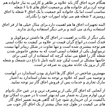
هنگام خرید اجاق گاز باید علاوه بر ظاهر و کارایی به نیاز خانواده هم
توجه کرد.برای خانواده های پرجمعیت اجاق های ۵ یا ۶ شعله
مناسب است اما یک خانواده کم جمعیت با یک اجاق ۴ شعله یا اجاق
رومیزی ۲ شعله هم می تواند امورات خود را بگذراند.
البته تجهیزات اجاق ها هم اهمیت دارد.برای مثال خیلی ها از فر اجاق
استفاده زیادی می کنند و برخی دیگر استفاده زیادی ندارند.
یکی دیگر از نکات پر اهمیت در اجاق گاز ها داشتن ترموکوبل و
فندک است.در انواع گران قیمت تر علاوه بر کیفیت به نکات ایمنی
هم توجه بیشتری شده است و تنها تفاوت در شکل زیباتر آنها نیست
ترموکوبل یکی از قطعات ایمنی است که به محض خاموش شدن
شعله گاز را قطع می نماید گرچه که استفاده از آن کمی برای
خانمها مشکل تر است لیکن چند ثانیه تامل تا داغ دن شمعک و شعله
گاز از بروز یک حادثه مقرون به صرفه تر است.
مهمترین شاخص در اجاق گاز ها اجباری بودن استاندارد در آنهاست
و توصیه می کنیم که علاوه بر توجه به نشان استاندارد به اعتبار
مارک تجاری و خدمات پس از فروش اجاق گاز نیز توجه نمایید.
از آنجایی که اجاق گاز یکی از پرمصرف ترین و در عین حال بادوام
ترین لوازم منزل به شمار می آید،بهتر است تا در صورت امکان نوع
باکیفیت تر آن خریداری شود چرا که گاهی هزینه تعمیر اجاق گاز
های بی کیفیت در طول چند سال بیشتر از یک اجاق گاز خوب می