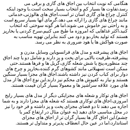
هنگامی که نوبت انتخاب بین اجاق های گازی و برقی می
رسد،تفاوت ها بسیار کم و انتخاب بسیار سخت است.با وجود اینکه
کنترل چراغ های گازی آسان تر است،اجاق های هالوژنی،خدماتی
مانند چراغ های گازی را ارائه می دهد،گرمای آنها بسیار سریع است
و به راحتی نیز خاموش می شوند.اما هر گونه سوختی که انتخاب
کنید،اکثر غذاهایی که امروزه ما طبخ می کنیم،سرخ کردنی یا بخارپز
هستند که تولید بخار،بو و دود می کنند بنابراین تهویه مناسب به
صورت هواکش ها یا هود ضروری به نظر می رسد.
اجاق های پیشرفته و مدل های فرانسویاین وسایل مدرن و
پیشرفته،ظرفیت بالایی برای پخت و پز دارند و شامل دو یا چند اجاق
چند منظوره،پنج یا شش شعله گازی،گریل ها و فرها هستند.حتی
ممکن است تسهیلاتی مانند کشوهای گرم کننده،بخارپز و چرخ های
دوار برای کباب کردن نیز داشته باشند.اجاق های مجزا بسیار سنگین
هستند و نیاز به کفپوش های محکم نیز دارند.این نوع اجاق ها از مدل
های مورد علاقه سرآشپز ها و معمولا بسیار گران قیمت هستند.
اجاق های توکار و شعله های مجزایکی دیگر از مدل های بسیار رایج
امروزی،اجاق های توکاری هستند که شعله های مجزا دارند و به شما
اجازه می دهند تا دو فضای مجزای پخت و پز داشته و فر خود را نیز
در محل مناسبی جای دهید (به عنوان مثال در ارتفاع کمر یا
چشم).این اجاق گاز ها بسیار گران تر از اجاق های مجزای
استاندارد،اما در عین حال انعطاف پذیرتر و متداول تر هستند.