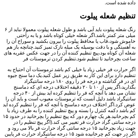
داده شده است.
تنظیم شعله پیلوت
رنگ شعله پیلوت باید آبی باشد و طول شعله پیلوت معمولا نباید از ۶
میلی متر کمتر باشد.اگر شعله خیلی کوتاه باشد و یا به راحتی
خاموش شود،قاب یا محافظ پیلوت را بیرون بکشید و سوراخ آن را
به آهستگی و با دقت بوسیله یک میله نازک تمیز کنید.چنانچه باز هم
شعله آن کوتاه بود،پیچ تنظیم کننده آن را در جهت عکس عقربه های
ساعت بچرخانید تا تنظیم شود.تنظیم کردن ترموستات فر
اگر حرارت فر خیلی زیاد یا خیلی کم باشد ترموستات آن احتیاج به
تنظیم دارد برای این کار به طریق زیر عمل کنید.یک دما سنج جیوه
ای در فر گذاشته و درجه فر را روی ۱۸۰ درجه سانتیگراد
بگذارید،اگر پس از ۱۰ تا ۲۰ دقیقه اختلاف درجه ای که دماسنج
نشان می دهد با آنچه که فر را تنظیم کرده اید بیش از ۴۰ درجه
سانتیگراد باشد دلیل آنست که ترموستات معیوب است و باید آن را
عوض کرد.اگر اختلاف درجه دماسنج با آنچه که فر را تنظیم کرده اید
کم باشد دکمه کنترل را بسته و پیچ تنظیم کننده را به طرف زیاد یا
کم بچرخانید.هر یک چهارم دور که پیچ تنظیم را بچرخانید در حدود ۱۵
درجه سانتی گراد حرارت فر تغییر می کند.(اگر پیچ تنظیم را در
جهت زیاد بچرخانید ۱۵ درجه سانتی گراد حرارت فر بالا می رود و
اگر در جهت کم چرخانیده شود ۱۵ درجه سانتیگراد حرارت فر پایین