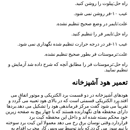
راه حل:پیلوت را روشن کنید.
عیب ۱۰-فر روشن نمی شود.
علت:تایمر در وضع صحیح تنظیم نشده.
راه حل:تایمر فر را تنظیم کنید.
عیب ۱۱-فر در درجه حرارت تنظیم شده نگهداری نمی شود.
علت:ترموستات فر بطور صحیح تنظیم نشده.
راه حل:ترموستات فر را مطابق آنچه که شرح داده شد آزمایش و
تنظیم نمایید.
تعمیر هود آشپزخانه
هودهای آشپزخانه در دو قسمت برد الکتریکی و موتور اتفاق می
افتد.برد الکتریکی قسمتی است که در بالای هود تعبیه می گردد و
تقریباً می شود گفت مرکز فرماندهی هود را تشکیل می دهد.بردها
دارای محفظه های نگهدارنده هستند که با چهار پیچ به صفحه زیرین
خود محکم بسته شده اند و داخل این محفظه کیت برد
قراردارد.وقتی نوسان برق رخ می دهد معمولا این کیت برد سوخته
یا نیم سوز می گردد.که باید توسط سرویس کار مجرب اقدام به