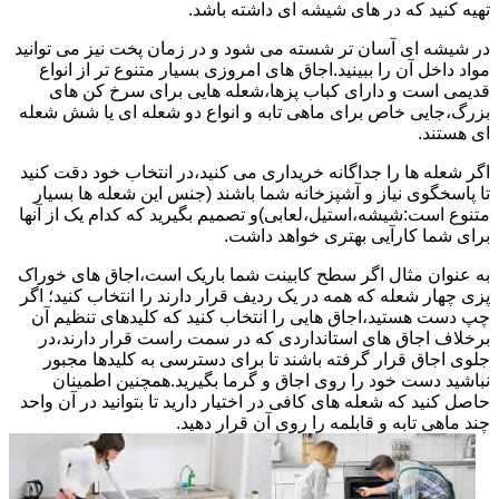
تهیه کنید که در های شیشه ای داشته باشد.
در شیشه ای آسان تر شسته می شود و در زمان پخت نیز می توانید
مواد داخل آن را ببینید.اجاق های امروزی بسیار متنوع تر از انواع
قدیمی است و دارای کباب پزها،شعله هایی برای سرخ کن های
بزرگ،جایی خاص برای ماهی تابه و انواع دو شعله ای یا شش شعله
ای هستند.
اگر شعله ها را جداگانه خریداری می کنید،در انتخاب خود دقت کنید
تا پاسخگوی نیاز و آشپزخانه شما باشند (جنس این شعله ها بسیار
متنوع است:شیشه،استیل،لعابی)و تصمیم بگیرید که کدام یک از آنها
برای شما کارآیی بهتری خواهد داشت.
به عنوان مثال اگر سطح کابینت شما باریک است،اجاق های خوراک
پزی چهار شعله که همه در یک ردیف قرار دارند را انتخاب کنید؛ اگر
چپ دست هستید،اجاق هایی را انتخاب کنید که کلیدهای تنظیم آن
برخلاف اجاق های استانداردی که در سمت راست قرار دارند،در
جلوی اجاق قرار گرفته باشند تا برای دسترسی به کلیدها مجبور
نباشید دست خود را روی اجاق و گرما بگیرید.همچنین اطمینان
حاصل کنید که شعله های کافی در اختیار دارید تا بتوانید در آن واحد
چند ماهی تابه و قابلمه را روی آن قرار دهید.