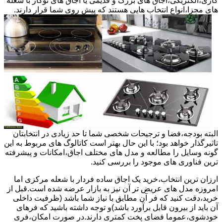
گازی،الکتریکی،اجاق های بزرگ و قدیمی یا اجاق های توکار با شعله
های مجزا،انواع انتخاب هایی هستند که پیش روی شما قرار دارند.
البته بودجه،فضا و ترجیحات شخصی شما تا حد زیادی در انتخابتان
تاثیرگذار خواهد بود؛ با این حال بهتر است کاتالوگ های مربوط به این
گونه وسایل را مطالعه و مدل های مختلف اجاق،امکانات و پیشرفته
ترین فناوری های موجود را بررسی کنید.
ارزان ترین انتخاب،خرید یک اجاق ساده فردار با شعله مرکزی اما
امروزه مدل های عریض تر آن نیز به بازار عرضه شده است.قبل از
خرید،دقت کنید که فر آن مطابق با نیاز شما باشد (ظرفیت داخلی
آن باید از بیرون قابل برآورد باشد)و توجه داشته باشید که فرهای
خودشوی،عموما فضای پخت کمتری دارند.در صورت امکان،فری