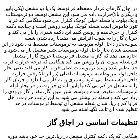
در اجاق گازهای فردار محفظه فر توسط یک یا دو مشعل (یکی پایین
و دیگری بالا)حرارت داده می شود این مشعل توسط دو ترموستات
و یک پیلوت با شعله خیلی کوچک کنترل می شود هنگامی که فر یا
تنور خاموش است،شعله کوچک پیلوت روشن است و چنانچه دکمه
کنترل را چرخانیده و روشن کنیم این دکمه شیری را باز می کند و
جریان گاز را به پیلوت افزایش می دهد.با زیاد شدن شعله
پیلوت،بخار داخل لوله مربوطه به ترموستات منبسط می شود در اثر
منبسط شدن بخار داخل لوله ترموستات،شیر مشعل باز می شود و
اجازه می دهد که گاز به مشعل فر برسد،با خروج گاز از مشعل
فر،شعله پیلوت آن را روشن می کند.هنگامی که درجه حرارت فر به
حد تنظیم شده رسید،ترموستات اصلی فر به کار می افتد یعنی بخار
داخل لوله مربوطه به ترموستات اصلی (در اثر بالا رفتن حرارت
داخل فر)منبسط می شود و شیری را به کار می اندازد و جریان گاز
را به مشعل فر کم می کند.با پایین آمدن حرارت در فر،بخار لوله
ترموستات منقبض شده و توسط شیر عبور گاز،مقدار گاز ورودی را
زیاد می کند و شعله فر بیشتر می شود به این ترتیب حرارت داخل
فر با کم و زیاد شدن شعله مشعل آن توسط ترموستات در حد
تنظیم شده ای ثابت نگهداشته می شود.
تنظیمات اساسی در اجاق گاز
هنگامی که یک دکمه کنترل مشعل در زیادترین حد خود باشد،دوره