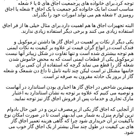
توجه کرد.برای خانواده های پرجمعیت اجاق های ۵ یا ۶ شعله
مناسب است اما یک خانواده کم جمعیت با یک اجاق ۴ شعله یا اجاق
رومیزی ۲ شعله هم می تواند امورات خود را بگذراند.
البته تجهیزات اجاق ها هم اهمیت دارد.برای مثال خیلی ها از فر اجاق
استفاده زیادی می کنند و برخی دیگر استفاده زیادی ندارند.
یکی دیگر از نکات پر اهمیت در اجاق گاز ها داشتن ترموکوبل و
فندک است.در انواع گران قیمت تر علاوه بر کیفیت به نکات ایمنی
هم توجه بیشتری شده است و تنها تفاوت در شکل زیباتر آنها نیست
ترموکوبل یکی از قطعات ایمنی است که به محض خاموش شدن
شعله گاز را قطع می نماید گرچه که استفاده از آن کمی برای
خانمها مشکل تر است لیکن چند ثانیه تامل تا داغ دن شمعک و شعله
گاز از بروز یک حادثه مقرون به صرفه تر است.
مهمترین شاخص در اجاق گاز ها اجباری بودن استاندارد در آنهاست
و توصیه می کنیم که علاوه بر توجه به نشان استاندارد به اعتبار
مارک تجاری و خدمات پس از فروش اجاق گاز نیز توجه نمایید.
از آنجایی که اجاق گاز یکی از پرمصرف ترین و در عین حال بادوام
ترین لوازم منزل به شمار می آید،بهتر است تا در صورت امکان نوع
باکیفیت تر آن خریداری شود چرا که گاهی هزینه تعمیر اجاق گاز
های بی کیفیت در طول چند سال بیشتر از یک اجاق گاز خوب می
شود.