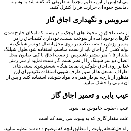
می آید)پس از این تنظیم مجددا به طریقی که گفته شد به وسیله
دماسنج جیوه ای حرارت فر را کنترل کنید.
سرویس و نگهداری اجاق گاز
از نصب اجاق در محیط های کوچک و در بسته که امکان خارج شدن
گازهای بوجود آمده از سوخت نیست،خودداری کنید.اجاق را در
مسیر وزش باد نصب نکنید.بر روی محل اتصال دو سر شیلنگ به
لوله کشی گاز اجاق باید از بست مناسب استفاده شود.طول شیلنگ
نباید از ۱.۵ متر بیشتر باشد.پس از نصب اجاق با کف صابون محل
اتصال دو سر شیلنگ را از نظر نشت گاز تست نمایید.از سر رفتن
غذا بر روی اجاق جلوگیری نمایید.هنگام شستوشوی سینی های
اطراف مشعل ها از سیم ظرف شویی استفاده نکنید.برای این
منظور از پارچه نم دار همراه با مواد شوینده استفاده کنید و پس از
آن سینی را خشک نمایید.
عیب یابی و تعمیر اجاق گاز
عیب ۱-پیلوت خاموش می شود.
علت:مقدار گازی که به پیلوت می رسد کم است.
راه حل:شعله پیلوت را مطابق آنچه که توضیح داده شد تنظیم نمایید.