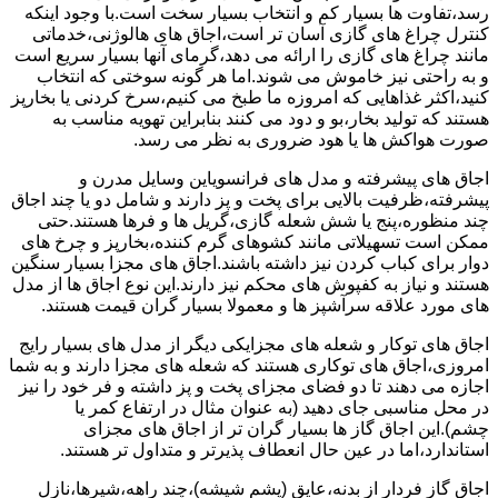
رسد،تفاوت ها بسیار کم و انتخاب بسیار سخت است.با وجود اینکه
کنترل چراغ های گازی آسان تر است،اجاق های هالوژنی،خدماتی
مانند چراغ های گازی را ارائه می دهد،گرمای آنها بسیار سریع است
و به راحتی نیز خاموش می شوند.اما هر گونه سوختی که انتخاب
کنید،اکثر غذاهایی که امروزه ما طبخ می کنیم،سرخ کردنی یا بخارپز
هستند که تولید بخار،بو و دود می کنند بنابراین تهویه مناسب به
صورت هواکش ها یا هود ضروری به نظر می رسد.
اجاق های پیشرفته و مدل های فرانسویاین وسایل مدرن و
پیشرفته،ظرفیت بالایی برای پخت و پز دارند و شامل دو یا چند اجاق
چند منظوره،پنج یا شش شعله گازی،گریل ها و فرها هستند.حتی
ممکن است تسهیلاتی مانند کشوهای گرم کننده،بخارپز و چرخ های
دوار برای کباب کردن نیز داشته باشند.اجاق های مجزا بسیار سنگین
هستند و نیاز به کفپوش های محکم نیز دارند.این نوع اجاق ها از مدل
های مورد علاقه سرآشپز ها و معمولا بسیار گران قیمت هستند.
اجاق های توکار و شعله های مجزایکی دیگر از مدل های بسیار رایج
امروزی،اجاق های توکاری هستند که شعله های مجزا دارند و به شما
اجازه می دهند تا دو فضای مجزای پخت و پز داشته و فر خود را نیز
در محل مناسبی جای دهید (به عنوان مثال در ارتفاع کمر یا
چشم).این اجاق گاز ها بسیار گران تر از اجاق های مجزای
استاندارد،اما در عین حال انعطاف پذیرتر و متداول تر هستند.
اجاق گاز فردار از بدنه،عایق (پشم شیشه)،چند راهه،شیرها،نازل