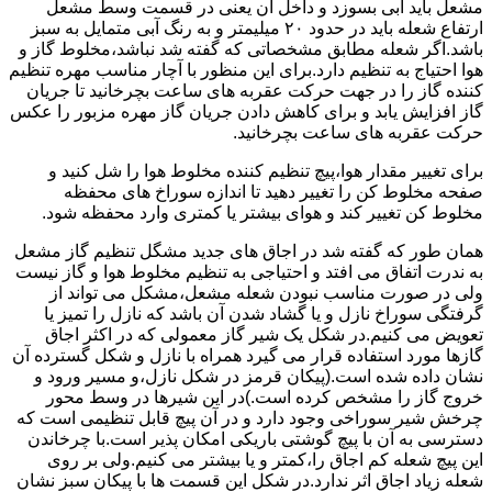
مشعل باید آبی بسوزد و داخل آن یعنی در قسمت وسط مشعل
ارتفاع شعله باید در حدود ۲۰ میلیمتر و به رنگ آبی متمایل به سبز
باشد.اگر شعله مطابق مشخصاتی که گفته شد نباشد،مخلوط گاز و
هوا احتیاج به تنظیم دارد.برای این منظور با آچار مناسب مهره تنظیم
کننده گاز را در جهت حرکت عقربه های ساعت بچرخانید تا جریان
گاز افزایش یابد و برای کاهش دادن جریان گاز مهره مزبور را عکس
حرکت عقربه های ساعت بچرخانید.
برای تغییر مقدار هوا،پیچ تنظیم کننده مخلوط هوا را شل کنید و
صفحه مخلوط کن را تغییر دهید تا اندازه سوراخ های محفظه
مخلوط کن تغییر کند و هوای بیشتر یا کمتری وارد محفظه شود.
همان طور که گفته شد در اجاق های جدید مشگل تنظیم گاز مشعل
به ندرت اتفاق می افتد و احتیاجی به تنظیم مخلوط هوا و گاز نیست
ولی در صورت مناسب نبودن شعله مشعل،مشکل می تواند از
گرفتگی سوراخ نازل و یا گشاد شدن آن باشد که نازل را تمیز یا
تعویض می کنیم.در شکل یک شیر گاز معمولی که در اکثر اجاق
گازها مورد استفاده قرار می گیرد همراه با نازل و شکل گسترده آن
نشان داده شده است.(پیکان قرمز در شکل نازل،و مسیر ورود و
خروج گاز را مشخص کرده است.)در این شیرها در وسط محور
چرخش شیر سوراخی وجود دارد و در آن پیچ قابل تنظیمی است که
دسترسی به آن با پیچ گوشتی باریکی امکان پذیر است.با چرخاندن
این پیچ شعله کم اجاق را،کمتر و یا بیشتر می کنیم.ولی بر روی
شعله زیاد اجاق اثر ندارد.در شکل این قسمت ها با پیکان سبز نشان