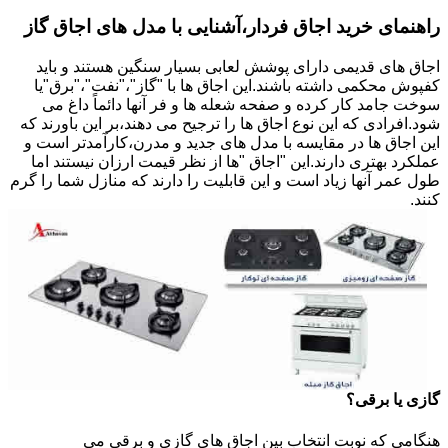
راهنمای خرید اجاق فردار،آشنایی با مدل های اجاق گاز
اجاق های قدیمی دارای پوشش لعابی بسیار سنگین هستند و باید
کفپوش محکمی داشته باشند.این اجاق ها با "گاز"،"نفت"،"برق"یا
سوخت جامد کار کرده و صفحه شعله ها و فر آنها دائماً داغ می
شود.افرادی که این نوع اجاق ها را ترجیح می دهند،بر این باورند که
این اجاق ها در مقایسه با مدل های جدید و مدرن،کارآمدتر است و
عملکرد بهتری دارند.این "اجاق "ها از نظر قیمت ارزان نیستند اما
طول عمر آنها زیاد است و این قابلیت را دارند که منازل شما را گرم
کنند.
گازی یا برقی؟
هنگامی که نوبت انتخاب بین اجاق های گازی و برقی می