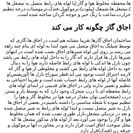
ها،محفظه مخلوط هوا و گاز (یا لوله های رابط متصل به مشعل ها
)،مشعل ها،شمعک (پیلوت)،ترموکوپل،فندک،ترموستات،درجه تنظیم
حرارت،ساعت با زنگ خبر و جوجه گردان ساخته شده است.
اجاق گاز چگونه کار می کند
ساختمان اجاق گازها تقریبا مشابه هم است در اجاق ها،گازی که
توسط شیلنگ به اجاق متصل می شود ابتدا به لوله ای بنام چند راهه
می رسد.بر روی این لوله شیرهای اجاق نصب شده است در انتهای
شیرها نازل ها قرار دارند که گاز را به داخل لوله های رابط می پاشد
چون نازل ها اندکی با لوله های رابط فاصله دارند هوا را به دنبال
خود به داخل لوله های رابط می کشند و مخلوطی از هوا و گاز که
لازمه احتراق است بوجود می آید.قطر سوراخ نازل ها (اوریفیس)و
فاصله آنها از لوله های رابط حساب شده است و تقریبا احتیاجی به
تنظیم و تعمیر ندارند ولی در اجاق های قدیمی در ابتدای لوله های
رابط محفظه ای با درب متحرک وجود دارد که به توسط باز و بستن
درب (صفحه)می توان مقدار درصد هوا در مخلوط گاز و هوا را
تنظیم نموده تا شعله مناسبی را داشته باشیم.در بعضی از اجاق ها
نازل به شیر متصل نیست و ابتدا لوله های رابط به شیر متصل شده
و بعد در نزدیکی مشعل،نازل طوری نصب شده که همان مخلوط
هوا و گاز را بوجود می آورد.بعد از لوله های مذکور مشعل ها که
محل سوخت اجاق است قرار دارند و در مجاورت آنها ترموکوپل و
جرقه زن (فندک)قرار دارد.