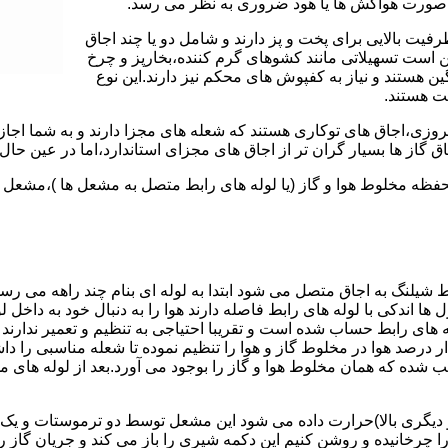
 به صورت هواکش ها یا هود ضروری به نظر می رسد.
یت بالایی برای پخت و پز دارند و شامل دو یا چند اجاق
 است تسهیلاتی مانند کشوهای گرم کننده،بخارپز و چرخ
ن هستند و نیاز به کفپوش های محکم نیز دارند.این نوع
مت هستند.
روزی،اجاق های توکاری هستند که شعله های مجزا دارند و به شما اجازه
 گاز ها بسیار گران تر از اجاق های مجزای استاندارد،اما در عین حال 
،محفظه مخلوط هوا و گاز (یا لوله های رابط متصل به مشعل ها )،مشع
 شیلنگ به اجاق متصل می شود ابتدا به لوله ای بنام چند راهه می ر
ل ها اندکی با لوله های رابط فاصله دارند هوا را به دنبال خود به داخل
ه های رابط حساب شده است و تقریبا احتیاجی به تنظیم و تعمیر ندارند
رصد هوا در مخلوط گاز و هوا را تنظیم نموده تا شعله مناسبی را داشت
شده که همان مخلوط هوا و گاز را بوجود می آورد.بعد از لوله های
 دیگری بالا)حرارت داده می شود این مشعل توسط دو ترموستات و یک پ
انیده و روشن کنیم این دکمه شیری را باز می کند و جریان گاز را ب