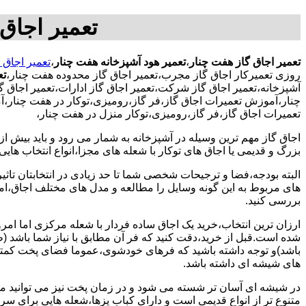
تعمیر اجاق
تعمیر اجاق گاز هفت چنار
،
تعمیر هود آشپزخانه هفت چنار
،
تعمیر اجاق 
روزی تعمیرکار اجاق گاز مجرب،تعمیر اجاق گاز محدوده هفت چنار،
تع
آشپزخانه،تعمیر اجاق گاز شرکت،تعمیر اجاق گاز ادارات،تعمیر اجاق گ
چنار،آموزش تعمیرات اجاق گاز،فر گاز،رومیزی،توکار در هفت چنار،آ
تعمیرات اجاق گاز،فر گاز،رومیزی،توکار منزل در هفت چنار،
اجاق گاز مهم ترین وسیله در آشپزخانه به شمار می رود و باید بیش از
بزرگ و قدیمی یا اجاق های توکار با شعله های مجزا،انواع انتخاب های
البته بودجه،فضا و ترجیحات شخصی شما تا حد زیادی در انتخابتان تاثیرگ
های مربوط به این گونه وسایل را مطالعه و مدل های مختلف اجاق،امک
بررسی کنید.
ارزان ترین انتخاب،خرید یک اجاق ساده فردار با شعله مرکزی اما امر
شده است.قبل از خرید،دقت کنید که فر آن مطابق با نیاز شما باشد (ظر
باشد)و توجه داشته باشید که فرهای خودشوی،عموما فضای پخت کمتری
های شیشه ای داشته باشد.
در شیشه ای آسان تر شسته می شود و در زمان پخت نیز می توانید مواد
متنوع تر از انواع قدیمی است و دارای کباب پزها،شعله هایی برای س