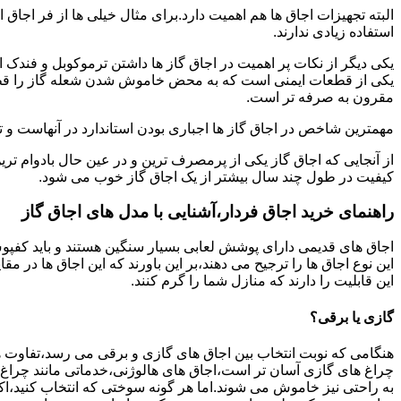
البته تجهیزات اجاق ها هم اهمیت دارد.برای مثال خیلی ها از فر اجاق 
استفاده زیادی ندارند.
یکی دیگر از نکات پر اهمیت در اجاق گاز ها داشتن ترموکوبل و فندک 
یکی از قطعات ایمنی است که به محض خاموش شدن شعله گاز را قطع می
مقرون به صرفه تر است.
مهمترین شاخص در اجاق گاز ها اجباری بودن استاندارد در آنهاست و تو
از آنجایی که اجاق گاز یکی از پرمصرف ترین و در عین حال بادوام تری
کیفیت در طول چند سال بیشتر از یک اجاق گاز خوب می شود.
راهنمای خرید اجاق فردار،آشنایی با مدل های اجاق گاز
اجاق های قدیمی دارای پوشش لعابی بسیار سنگین هستند و باید کفپوش 
این نوع اجاق ها را ترجیح می دهند،بر این باورند که این اجاق ها در 
این قابلیت را دارند که منازل شما را گرم کنند.
گازی یا برقی؟
هنگامی که نوبت انتخاب بین اجاق های گازی و برقی می رسد،تفاوت ها
چراغ های گازی آسان تر است،اجاق های هالوژنی،خدماتی مانند چراغ ه
به راحتی نیز خاموش می شوند.اما هر گونه سوختی که انتخاب کنید،اک