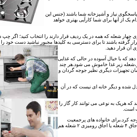
 پاسخگوی نیاز و آشپزخانه شما باشند (جنس این
 یک از آنها برای شما کارآیی بهتری خواهد
چهار شعله که همه در یک ردیف قرار دارند را انتخاب کنید؛ اگر چپ د
ر گرفته باشند تا برای دسترسی به کلیدها مجبور نباشید دست خود را
وی آن قرار دهید.
دهد که با خیال آسوده در حالی که غذایی
ر،شعله زیر غذا خاموش می شود.هر چند
 زمان تجهیزات دیگری نظیر جوجه گردان و
دل شده و دیگر خانه ای نیست که در آن
د که هریک به نوعی می توانند کار گاز را
ت است.
 توجه کرد.برای خانواده های پرجمعیت
اجاق های ۵ یا ۶ شعله مناسب است اما یک خانواده کم جمعیت با یک اجاق ۴ شعله یا اجاق رومیزی ۲ شعله هم