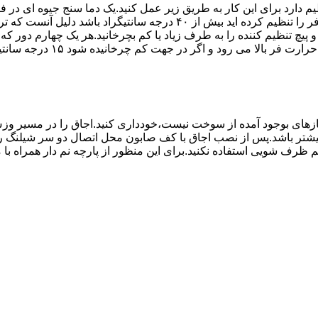
۱۰ تا ۲۰ دقیقه اختلاف درجه ای که دماسنج نشان می دهد با آنچه که فر را ت
می کند.(اگر پیچ تنظیم را در 
های بوجود آمده از سوخت نیست،خودداری کنید.اجاق را در مسیر وزش
د از بست مناسب استفاده شود.طول شیلنگ نباید از ۱.۵ متر بیشتر باشد.پس از نصب اجاق با کف صابون 
 شویی استفاده نکنید.برای این منظور از پارچه نم دار همراه با موا