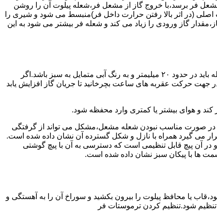
شعل فر برسد،با خروج گاز از مشعل فر،شعله پیلوت آن را روشن
 اصلی (در اثر بالا رفتن حرارت داخل فر)منبسط می شود و شیری را
،مقدار گاز ورودی را زیاد می کند و شعله فر بیشتر می شود به این
هنگامی که یک دکمه کنترل مشعل در زیادترین حد خود باشد،دوره مشعل باید آبی بسوزد و داخل آن یعنی در قسمت وسط مشعل ارتفاع شعله باید در حدود ۲۰ میلیمتر و به رنگ آبی متمایل به سبز باشد.اگر
 در جهت حرکت عقربه های ساعت بچرخانید تا جریان گاز افزایش یابد
 کند و هوای بیشتر یا کمتری وارد محفظه شود.
لی در صورت مناسب نبودن شعله مشعل،مشکل می تواند از گرفتگی
قرار می گیرد همراه با نازل و شکل گسترده آن نشان داده شده است.
ر آن پیچ قابل تنظیمی است که دسترسی به آن با پیچ گوشتی
قسمت ها با پیکان سبز نشان داده شده است.
تاه باشد و یا به راحتی خاموش شود،قاب یا محافظ پیلوت را بیرون بکشید و سوراخ آن را به آهستگی و
ا تنظیم شود.تنظیم کردن ترموستات فر