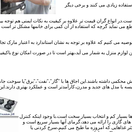
استفاده زیادی می کنند و برخی دیگر
است.در انواع گران قیمت تر علاوه بر کیفیت به نکات ایمنی هم توجه ب
 نماید گرچه که استفاده از آن کمی برای خانمها مشکل تر است لیکن 
صیه می کنیم که علاوه بر توجه به نشان استاندارد به اعتبار مارک تج
ن لوازم منزل به شمار می آید،بهتر است تا در صورت امکان نوع باکیفی
محکمی داشته باشند.این اجاق ها با "گاز"،"نفت"،"برق"یا سوخت جامد 
مقایسه با مدل های جدید و مدرن،کارآمدتر است و عملکرد بهتری دارند.این
 بسیار کم و انتخاب بسیار سخت است.با وجود اینکه کنترل
ای گازی را ارائه می دهد،گرمای آنها بسیار سریع است و
ثر غذاهایی که امروزه ما طبخ می کنیم،سرخ کردنی یا