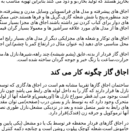
بخارپز هستند که تولید بخار،بو و دود می کنند بنابراین تهویه مناسب
اجاق های پیشرفته و مدل های فرانسویاین وسایل مدرن و پیشرفته،ظرف
چند منظوره،پنج یا شش شعله گازی،گریل ها و فرها هستند.حتی ممکن
های دوار برای کباب کردن نیز داشته باشند.اجاق های مجزا بسیار سنگی
اجاق ها از مدل های مورد علاقه سرآشپز ها و معمولا بسیار گران قی
اجاق های توکار و شعله های مجزایکی دیگر از مدل های بسیار رایج ام
محل مناسبی جای دهید (به عنوان مثال در ارتفاع کمر یا چشم).این اجاق
اجاق گاز فردار از بدنه،عایق (پشم شیشه)،چند راهه،شیرها،نازل ها
حرارت،ساعت با زنگ خبر و جوجه گردان ساخته شده است.
اجاق گاز چگونه کار می کند
ساختمان اجاق گازها تقریبا مشابه هم است در اجاق ها،گازی که توسط
نازل ها قرار دارند که گاز را به داخل لوله های رابط می پاشد چون ناز
است بوجود می آید.قطر سوراخ نازل ها (اوریفیس)و فاصله آنها از لول
متحرک وجود دارد که به توسط باز و بستن درب (صفحه)می توان مقدار د
های رابط به شیر متصل شده و بعد در نزدیکی مشعل،نازل طوری نصب 
آنها ترموکوپل و جرقه زن (فندک)قرار دارد.
در اجاق گازهای فردار محفظه فر توسط یک یا دو مشعل (یکی پایین و
خاموش است،شعله کوچک پیلوت روشن است و چنانچه دکمه کنترل را چرخ