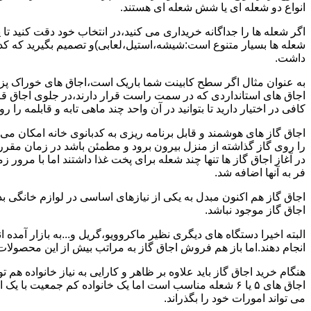
انواع دو شعله ای یا شش شعله ای هستند.
اگر شعله ها را جداگانه خریداری می کنید،در انتخاب خود دقت کنید تا
شعله ها بسیار متنوع است:شیشه،استیل،لعابی)و تصمیم بگیرید که کدام
داشت.
به عنوان مثال اگر سطح کابینت شما باریک است،اجاق های خوراک پزی 
اجاق های استانداردی که در سمت راست قرار دارند،در جلوی اجاق قرا
کافی در اختیار دارید تا بتوانید در آن واحد چند ماهی تابه و قابلمه را ر
اجاق گاز های هوشمند و قابل برنامه ریزی به کدبانوی خانه امکان می 
را روی گاز گذاشته از منزل بیرون برود و مطمئن باشد در زمان مقر
در آغاز اجاق گاز ها تنها چند شعله برای پخت غذا داشتند اما با مرور
فر به آنها اضافه شد.
اجاق گاز هم اکنون مبدل به یکی از نیازهای اساسی در لوازم خانگی ب
اجاق گاز موجود نباشد.
البته اخیرا دستگاه های دیگری نظیر ماکروویو،گریل و...به بازار آمده ان
انجام دهند.اما باز هم فروش اجاق گاز به مراتب بیش از این محصولا
هنگام خرید اجاق گاز باید علاوه بر ظاهر و کارایی به نیاز خانواده هم
می تواند امورات خود را بگذراند.