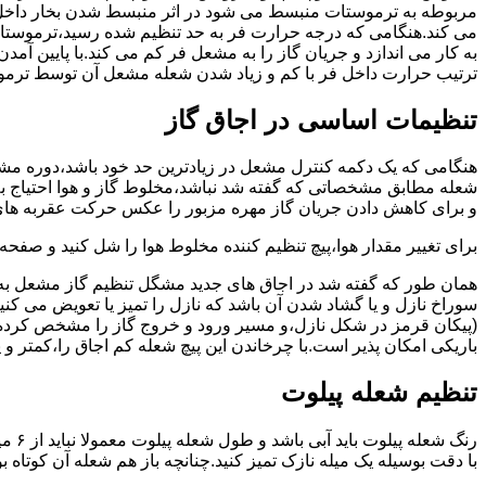
مربوطه به ترموستات منبسط می شود در اثر منبسط شدن بخار داخل 
می کند.هنگامی که درجه حرارت فر به حد تنظیم شده رسید،ترموستات 
به کار می اندازد و جریان گاز را به مشعل فر کم می کند.با پایین آ
ترتیب حرارت داخل فر با کم و زیاد شدن شعله مشعل آن توسط ترمو
تنظیمات اساسی در اجاق گاز
شعله مطابق مشخصاتی که گفته شد نباشد،مخلوط گاز و هوا احتیاج به 
و برای کاهش دادن جریان گاز مهره مزبور را عکس حرکت عقربه های
برای تغییر مقدار هوا،پیچ تنظیم کننده مخلوط هوا را شل کنید و صفح
همان طور که گفته شد در اجاق های جدید مشگل تنظیم گاز مشعل به 
سوراخ نازل و یا گشاد شدن آن باشد که نازل را تمیز یا تعویض می کن
(پیکان قرمز در شکل نازل،و مسیر ورود و خروج گاز را مشخص کرده
باریکی امکان پذیر است.با چرخاندن این پیچ شعله کم اجاق را،کمتر و 
تنظیم شعله پیلوت
رنگ 
با دقت بوسیله یک میله نازک تمیز کنید.چنانچه باز هم شعله آن کوتا