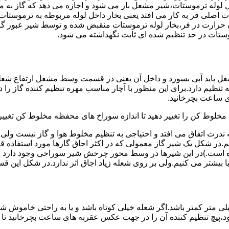
لوله ترموستات،شیر مشعل باز می شود و اجازه می دهد که گاز به م
اصلی فر به کار می افتد یعنی بخار داخل لوله مربوطه به ترموستات
مدن حرارت در فر،بخار لوله ترموستات منقبض شده و توسط شیر عبور گاز
ستات در حد تنظیم شده ای ثابت نگهداشته می شود.
تنظیم دارد.برای این منظور با آچار مناسب مهره تنظیم کننده گاز را
 ساعت بچرخانید.
ه مخلوط کن را تغییر دهید تا اندازه سوراخ های محفظه مخلوط کن تغییر
ندرت اتفاق می افتد و احتیاجی به تنظیم مخلوط هوا و گاز نیست و
یم.در شکل یک شیر گاز معمولی که در اکثر اجاق گازها مورد استفاده 
 است.)در این شیرها در وسط محور چرخش شیر سوراخی وجود دارد و د
یا بیشتر می کنیم.ولی بر روی شعله زیاد اجاق اثر ندارد.در شکل این 
شعله پیلوت باید آبی باشد و طول شعله پیلوت معمولا نباید از ۶ میلی متر کمتر باشد.اگر شعله خیلی کو
ه بود،پیچ تنظیم کننده آن را در جهت عکس عقربه های ساعت بچرخانید ت