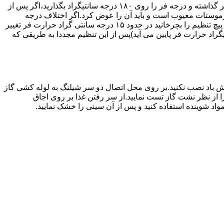
اگر حرارت فر خیلی زیاد یا خیلی کم باشد ترموستات آن احتیاج به تنظیم دارد برای این کار به طریق زیر عمل کنید.یک دما سنج جیوه ای در فر گذاشته و درجه فر را روی ۱۸۰ درجه سانتیگراد بگذارید،اگر پس از
نظیم کرده اید بیش از ۴۰ درجه سانتیگراد باشد دلیل آنست که ترموستات معیوب است و باید آن را عوض کرد.اگر اختلاف درجه
دماسنج با آنچه که فر را تنظیم کرده اید کم باشد دکمه کنترل را بسته و پیچ تنظیم کننده را به طرف زیاد یا کم بچرخانید.هر یک چهارم دور که پیچ تنظیم را بچرخانید در حدود ۱۵ درجه سانتی گراد حرارت فر تغییر
جهت زیاد بچرخانید ۱۵ درجه سانتی گراد حرارت فر بالا می رود و اگر در جهت کم چرخانیده شود ۱۵ درجه سانتیگراد حرارت فر پایین می آید)پس از این تنظیم مجددا به طریقی که
 باد نصب نکنید.بر روی محل اتصال دو سر شیلنگ به لوله کشی گاز
محل اتصال دو سر شیلنگ را از نظر نشت گاز تست نمایید.از سر رفتن غذا بر روی اجاق
د شوینده استفاده کنید و پس از آن سینی را خشک نمایید.