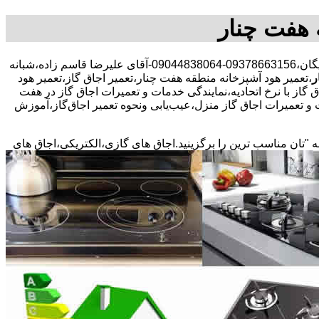
 هفت چنار
30 در صد تخفیف بیمه رایگان،09378663156-09044838064-آقای علیرضا قاسم زاده،شبانه
ر
،تعمیر هود آشپزخانه منطقه هفت چنار،تعمیر اجاق گاز،تعمیر هود
 گاز با نرخ اتحادیه،نمایندگی خدمات و تعمیرات اجاق گاز در هفت
و تعمیرات اجاق گاز منزل،عیب‌یابی ونحوه تعمیر اجاق‌گاز،آموزش
ه "تان مناسب ترین را برگزینید.اجاق های گازی،الکتریکی،اجاق های