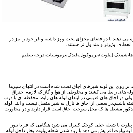
 می دهند تا دو فضای مجزای پخت و پز داشته و فر خود را نیز در
انعطاف پذیرتر و متداول تر هستند.
ل ها،شمعک (پیلوت)،ترموکوپل،فندک،ترموستات،درجه تنظیم
سد.بر روی این لوله شیرهای اجاق نصب شده است در انتهای شیرها
 لوله های رابط می کشند و مخلوطی از هوا و گاز که لازمه احتراق
 ولی در اجاق های قدیمی در ابتدای لوله های رابط محفظه ای با درب
ه باشیم.در بعضی از اجاق ها نازل به شیر متصل نیست و ابتدا لوله
 مذکور مشعل ها که محل سوخت اجاق است قرار دارند و در مجاورت
یلوت با شعله خیلی کوچک کنترل می شود هنگامی که فر یا تنور
ه پیلوت افزایش می دهد.با زیاد شدن شعله پیلوت،بخار داخل لوله