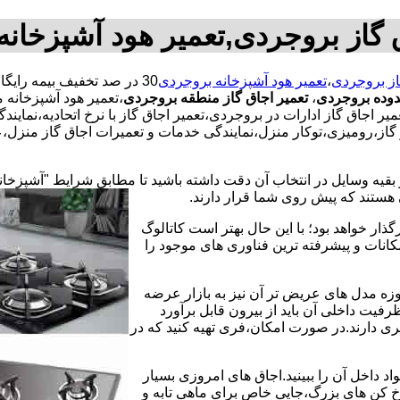
 گاز بروجردی,تعمیر هود آشپزخان
از بروجردی
،
تعمیر هود آشپزخانه بروجردی
دوده بروجردی
،
تعمیر اجاق گاز منطقه بروجردی
،تعمیر هود آشپزخانه 
ر اجاق گاز ادارات در بروجردی،تعمیر اجاق گاز با نرخ اتحادیه،نمای
از،رومیزی،توکار منزل،نمایندگی خدمات و تعمیرات اجاق گاز منزل،عی
 بقیه وسایل در انتخاب آن دقت داشته باشید تا مطابق شرایط "آشپزخان
ی هستند که پیش روی شما قرار دارند.
ذار خواهد بود؛ با این حال بهتر است کاتالوگ
انات و پیشرفته ترین فناوری های موجود را
وزه مدل های عریض تر آن نیز به بازار عرضه
فیت داخلی آن باید از بیرون قابل برآورد
 دارند.در صورت امکان،فری تهیه کنید که در
 داخل آن را ببینید.اجاق های امروزی بسیار
رخ کن های بزرگ،جایی خاص برای ماهی تابه و