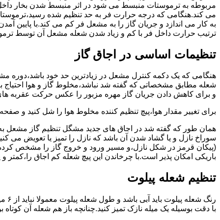
مربوطه به ترموستات منبسط می شود در اثر منبسط شدن بخار داخل 
می کند.هنگامی که درجه حرارت فر به حد تنظیم شده رسید،ترموستات 
به کار می اندازد و جریان گاز را به مشعل فر کم می کند.با پایین آ
ترتیب حرارت داخل فر با کم و زیاد شدن شعله مشعل آن توسط ترمو
تنظیمات اساسی در اجاق گاز
شعله مطابق مشخصاتی که گفته شد نباشد،مخلوط گاز و هوا احتیاج به 
و برای کاهش دادن جریان گاز مهره مزبور را عکس حرکت عقربه های
برای تغییر مقدار هوا،پیچ تنظیم کننده مخلوط هوا را شل کنید و صفح
همان طور که گفته شد در اجاق های جدید مشگل تنظیم گاز مشعل به 
سوراخ نازل و یا گشاد شدن آن باشد که نازل را تمیز یا تعویض می کن
(پیکان قرمز در شکل نازل،و مسیر ورود و خروج گاز را مشخص کرده
باریکی امکان پذیر است.با چرخاندن این پیچ شعله کم اجاق را،کمتر و 
تنظیم شعله پیلوت
رنگ 
با دقت بوسیله یک میله نازک تمیز کنید.چنانچه باز هم شعله آن کوتا