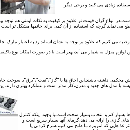
استفاده زیادی می کنند و برخی دیگر
است.در انواع گران قیمت تر علاوه بر کیفیت به نکات ایمنی هم توجه ب
 نماید گرچه که استفاده از آن کمی برای خانمها مشکل تر است لیکن 
صیه می کنیم که علاوه بر توجه به نشان استاندارد به اعتبار مارک تج
ن لوازم منزل به شمار می آید،بهتر است تا در صورت امکان نوع باکیفی
محکمی داشته باشند.این اجاق ها با "گاز"،"نفت"،"برق"یا سوخت جامد 
مقایسه با مدل های جدید و مدرن،کارآمدتر است و عملکرد بهتری دارند.این
 بسیار کم و انتخاب بسیار سخت است.با وجود اینکه کنترل
ای گازی را ارائه می دهد،گرمای آنها بسیار سریع است و
ثر غذاهایی که امروزه ما طبخ می کنیم،سرخ کردنی یا