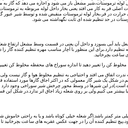
لوله ترموستات،شیر مشعل باز می شود و اجازه می دهد که گاز به م
اصلی فر به کار می افتد یعنی بخار داخل لوله مربوطه به ترموستات
مدن حرارت در فر،بخار لوله ترموستات منقبض شده و توسط شیر عبور گاز
ستات در حد تنظیم شده ای ثابت نگهداشته می شود.
تنظیم دارد.برای این منظور با آچار مناسب مهره تنظیم کننده گاز را
 ساعت بچرخانید.
ه مخلوط کن را تغییر دهید تا اندازه سوراخ های محفظه مخلوط کن تغییر
ندرت اتفاق می افتد و احتیاجی به تنظیم مخلوط هوا و گاز نیست و
یم.در شکل یک شیر گاز معمولی که در اکثر اجاق گازها مورد استفاده 
 است.)در این شیرها در وسط محور چرخش شیر سوراخی وجود دارد و د
یا بیشتر می کنیم.ولی بر روی شعله زیاد اجاق اثر ندارد.در شکل این 
شعله پیلوت باید آبی باشد و طول شعله پیلوت معمولا نباید از ۶ میلی متر کمتر باشد.اگر شعله خیلی کو
ه بود،پیچ تنظیم کننده آن را در جهت عکس عقربه های ساعت بچرخانید ت