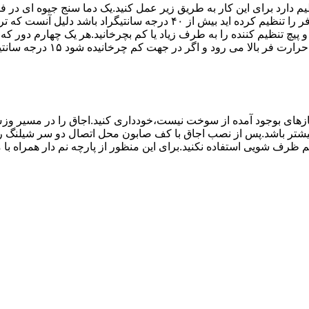
۱۰ تا ۲۰ دقیقه اختلاف درجه ای که دماسنج نشان می دهد با آنچه که فر را ت
می کند.(اگر پیچ تنظیم را در 
های بوجود آمده از سوخت نیست،خودداری کنید.اجاق را در مسیر وزش
د از بست مناسب استفاده شود.طول شیلنگ نباید از ۱.۵ متر بیشتر باشد.پس از نصب اجاق با کف صابون 
 شویی استفاده نکنید.برای این منظور از پارچه نم دار همراه با موا