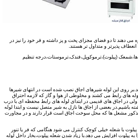
 می دهند تا دو فضای مجزای پخت و پز داشته و فر خود را نیز در
انعطاف پذیرتر و متداول تر هستند.
ل ها،شمعک (پیلوت)،ترموکوپل،فندک،ترموستات،درجه تنظیم
سد.بر روی این لوله شیرهای اجاق نصب شده است در انتهای شیرها
 لوله های رابط می کشند و مخلوطی از هوا و گاز که لازمه احتراق
 ولی در اجاق های قدیمی در ابتدای لوله های رابط محفظه ای با درب
ه باشیم.در بعضی از اجاق ها نازل به شیر متصل نیست و ابتدا لوله
 مذکور مشعل ها که محل سوخت اجاق است قرار دارند و در مجاورت
یلوت با شعله خیلی کوچک کنترل می شود هنگامی که فر یا تنور
ه پیلوت افزایش می دهد.با زیاد شدن شعله پیلوت،بخار داخل لوله