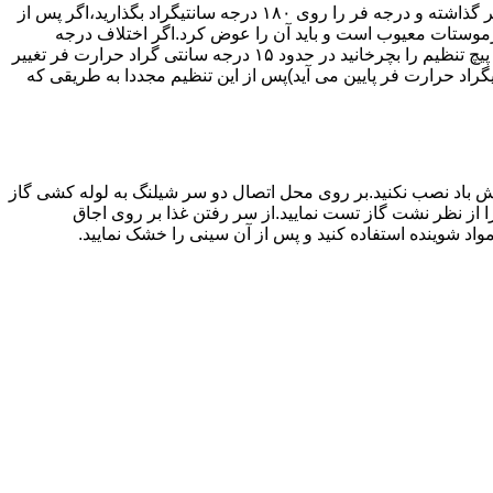
اگر حرارت فر خیلی زیاد یا خیلی کم باشد ترموستات آن احتیاج به تنظیم دارد برای این کار به طریق زیر عمل کنید.یک دما سنج جیوه ای در فر گذاشته و درجه فر را روی ۱۸۰ درجه سانتیگراد بگذارید،اگر پس از
نظیم کرده اید بیش از ۴۰ درجه سانتیگراد باشد دلیل آنست که ترموستات معیوب است و باید آن را عوض کرد.اگر اختلاف درجه
دماسنج با آنچه که فر را تنظیم کرده اید کم باشد دکمه کنترل را بسته و پیچ تنظیم کننده را به طرف زیاد یا کم بچرخانید.هر یک چهارم دور که پیچ تنظیم را بچرخانید در حدود ۱۵ درجه سانتی گراد حرارت فر تغییر
جهت زیاد بچرخانید ۱۵ درجه سانتی گراد حرارت فر بالا می رود و اگر در جهت کم چرخانیده شود ۱۵ درجه سانتیگراد حرارت فر پایین می آید)پس از این تنظیم مجددا به طریقی که
 باد نصب نکنید.بر روی محل اتصال دو سر شیلنگ به لوله کشی گاز
محل اتصال دو سر شیلنگ را از نظر نشت گاز تست نمایید.از سر رفتن غذا بر روی اجاق
د شوینده استفاده کنید و پس از آن سینی را خشک نمایید.