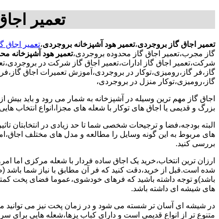
تعمیر اجاق
تعمیر اجاق گاز بروجردی
،
تعمیر هود آشپزخانه بروجردی
،
تعمیر اجاق گ
گاز مجرب،تعمیر اجاق گاز محدوده بروجردی،
تعمیر هود آشپزخانه مح
شرکت،تعمیر اجاق گاز ادارات،تعمیر اجاق گاز شرکت در بروجردی،تعمی
گاز،فر گاز،رومیزی،توکار در بروجردی،آموزش تعمیرات اجاق گاز،فر گ
گاز،رومیزی،توکار منزل در بروجردی،
اجاق گاز مهم ترین وسیله در آشپزخانه به شمار می رود و باید بیش از
بزرگ و قدیمی یا اجاق های توکار با شعله های مجزا،انواع انتخاب های
البته بودجه،فضا و ترجیحات شخصی شما تا حد زیادی در انتخابتان تاثیرگ
های مربوط به این گونه وسایل را مطالعه و مدل های مختلف اجاق،امک
بررسی کنید.
ارزان ترین انتخاب،خرید یک اجاق ساده فردار با شعله مرکزی اما امر
شده است.قبل از خرید،دقت کنید که فر آن مطابق با نیاز شما باشد (ظر
باشد)و توجه داشته باشید که فرهای خودشوی،عموما فضای پخت کمتری
های شیشه ای داشته باشد.
در شیشه ای آسان تر شسته می شود و در زمان پخت نیز می توانید مواد
متنوع تر از انواع قدیمی است و دارای کباب پزها،شعله هایی برای س