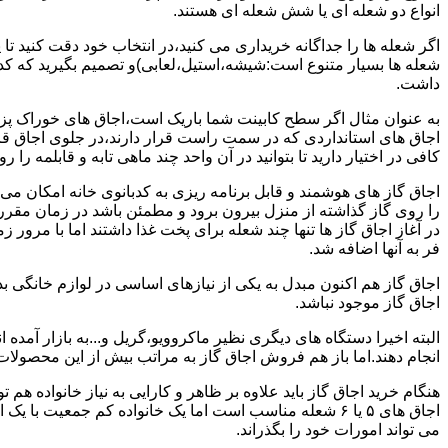
انواع دو شعله ای یا شش شعله ای هستند.
اگر شعله ها را جداگانه خریداری می کنید،در انتخاب خود دقت کنید تا
شعله ها بسیار متنوع است:شیشه،استیل،لعابی)و تصمیم بگیرید که کدام
داشت.
به عنوان مثال اگر سطح کابینت شما باریک است،اجاق های خوراک پزی 
اجاق های استانداردی که در سمت راست قرار دارند،در جلوی اجاق قرا
کافی در اختیار دارید تا بتوانید در آن واحد چند ماهی تابه و قابلمه را ر
اجاق گاز های هوشمند و قابل برنامه ریزی به کدبانوی خانه امکان می 
را روی گاز گذاشته از منزل بیرون برود و مطمئن باشد در زمان مقر
در آغاز اجاق گاز ها تنها چند شعله برای پخت غذا داشتند اما با مرور
فر به آنها اضافه شد.
اجاق گاز هم اکنون مبدل به یکی از نیازهای اساسی در لوازم خانگی ب
اجاق گاز موجود نباشد.
البته اخیرا دستگاه های دیگری نظیر ماکروویو،گریل و...به بازار آمده ان
انجام دهند.اما باز هم فروش اجاق گاز به مراتب بیش از این محصولا
هنگام خرید اجاق گاز باید علاوه بر ظاهر و کارایی به نیاز خانواده هم
می تواند امورات خود را بگذراند.