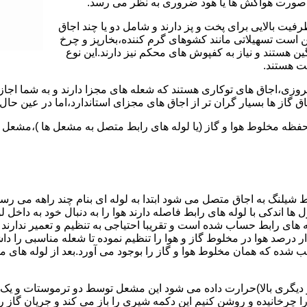
 به صورت هواکش ها یا هود ضروری به نظر می رسد.
یت بالایی برای پخت و پز دارند و شامل دو یا چند اجاق
 است تسهیلاتی مانند کشوهای گرم کننده،بخارپز و چرخ
ن هستند و نیاز به کفپوش های محکم نیز دارند.این نوع
مت هستند.
روزی،اجاق های توکاری هستند که شعله های مجزا دارند و به شما اجازه
 گاز ها بسیار گران تر از اجاق های مجزای استاندارد،اما در عین حال 
،محفظه مخلوط هوا و گاز (یا لوله های رابط متصل به مشعل ها )،مشع
 شیلنگ به اجاق متصل می شود ابتدا به لوله ای بنام چند راهه می ر
ل ها اندکی با لوله های رابط فاصله دارند هوا را به دنبال خود به داخل
ه های رابط حساب شده است و تقریبا احتیاجی به تنظیم و تعمیر ندارند
رصد هوا در مخلوط گاز و هوا را تنظیم نموده تا شعله مناسبی را داشت
شده که همان مخلوط هوا و گاز را بوجود می آورد.بعد از لوله های
 دیگری بالا)حرارت داده می شود این مشعل توسط دو ترموستات و یک پ
انیده و روشن کنیم این دکمه شیری را باز می کند و جریان گاز را ب