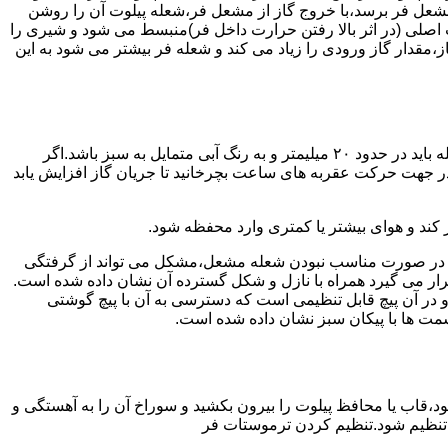
شعل فر برسد،با خروج گاز از مشعل فر،شعله پیلوت آن را روشن
 اصلی (در اثر بالا رفتن حرارت داخل فر)منبسط می شود و شیری را
،مقدار گاز ورودی را زیاد می کند و شعله فر بیشتر می شود به این
هنگامی که یک دکمه کنترل مشعل در زیادترین حد خود باشد،دوره مشعل باید آبی بسوزد و داخل آن یعنی در قسمت وسط مشعل ارتفاع شعله باید در حدود ۲۰ میلیمتر و به رنگ آبی متمایل به سبز باشد.اگر
 در جهت حرکت عقربه های ساعت بچرخانید تا جریان گاز افزایش یابد
 کند و هوای بیشتر یا کمتری وارد محفظه شود.
لی در صورت مناسب نبودن شعله مشعل،مشکل می تواند از گرفتگی
قرار می گیرد همراه با نازل و شکل گسترده آن نشان داده شده است.
ر آن پیچ قابل تنظیمی است که دسترسی به آن با پیچ گوشتی
قسمت ها با پیکان سبز نشان داده شده است.
تاه باشد و یا به راحتی خاموش شود،قاب یا محافظ پیلوت را بیرون بکشید و سوراخ آن را به آهستگی و
ا تنظیم شود.تنظیم کردن ترموستات فر