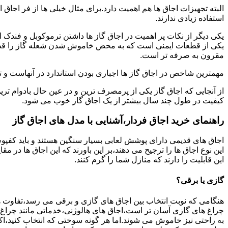
البته تجهیزات اجاق ها هم اهمیت دارد.برای مثال خیلی ها از فر اجاق 
استفاده زیادی ندارند.
یکی دیگر از نکات پر اهمیت در اجاق گاز ها داشتن ترموکوبل و فندک 
یکی از قطعات ایمنی است که به محض خاموش شدن شعله گاز را قطع می
مقرون به صرفه تر است.
مهمترین شاخص در اجاق گاز ها اجباری بودن استاندارد در آنهاست و تو
از آنجایی که اجاق گاز یکی از پرمصرف ترین و در عین حال بادوام تری
کیفیت در طول چند سال بیشتر از یک اجاق گاز خوب می شود.
راهنمای خرید اجاق فردار،آشنایی با مدل های اجاق گاز
اجاق های قدیمی دارای پوشش لعابی بسیار سنگین هستند و باید کفپوش 
این نوع اجاق ها را ترجیح می دهند،بر این باورند که این اجاق ها در 
این قابلیت را دارند که منازل شما را گرم کنند.
گازی یا برقی؟
هنگامی که نوبت انتخاب بین اجاق های گازی و برقی می رسد،تفاوت ها
چراغ های گازی آسان تر است،اجاق های هالوژنی،خدماتی مانند چراغ ه
به راحتی نیز خاموش می شوند.اما هر گونه سوختی که انتخاب کنید،اک