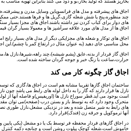
بخارپز هستند که تولید بخار،بو و دود می کنند بنابراین تهویه مناسب
اجاق های پیشرفته و مدل های فرانسویاین وسایل مدرن و پیشرفته،ظرف
چند منظوره،پنج یا شش شعله گازی،گریل ها و فرها هستند.حتی ممکن
های دوار برای کباب کردن نیز داشته باشند.اجاق های مجزا بسیار سنگی
اجاق ها از مدل های مورد علاقه سرآشپز ها و معمولا بسیار گران قی
اجاق های توکار و شعله های مجزایکی دیگر از مدل های بسیار رایج ام
محل مناسبی جای دهید (به عنوان مثال در ارتفاع کمر یا چشم).این اجاق
اجاق گاز فردار از بدنه،عایق (پشم شیشه)،چند راهه،شیرها،نازل ها
حرارت،ساعت با زنگ خبر و جوجه گردان ساخته شده است.
اجاق گاز چگونه کار می کند
ساختمان اجاق گازها تقریبا مشابه هم است در اجاق ها،گازی که توسط
نازل ها قرار دارند که گاز را به داخل لوله های رابط می پاشد چون ناز
است بوجود می آید.قطر سوراخ نازل ها (اوریفیس)و فاصله آنها از لول
متحرک وجود دارد که به توسط باز و بستن درب (صفحه)می توان مقدار د
های رابط به شیر متصل شده و بعد در نزدیکی مشعل،نازل طوری نصب 
آنها ترموکوپل و جرقه زن (فندک)قرار دارد.
در اجاق گازهای فردار محفظه فر توسط یک یا دو مشعل (یکی پایین و
خاموش است،شعله کوچک پیلوت روشن است و چنانچه دکمه کنترل را چرخ