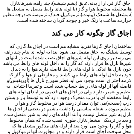
اجاق گاز فردار از بدنه،عایق (پشم شیشه)،چند راهه،شیرها،نازل
ها،محفظه مخلوط هوا و گاز (یا لوله های رابط متصل به مشعل ها
)،مشعل ها،شمعک (پیلوت)،ترموکوپل،فندک،ترموستات،درجه تنظیم
حرارت،ساعت با زنگ خبر و جوجه گردان ساخته شده است.
اجاق گاز چگونه کار می کند
ساختمان اجاق گازها تقریبا مشابه هم است در اجاق ها،گازی که
توسط شیلنگ به اجاق متصل می شود ابتدا به لوله ای بنام چند راهه
می رسد.بر روی این لوله شیرهای اجاق نصب شده است در انتهای
شیرها نازل ها قرار دارند که گاز را به داخل لوله های رابط می پاشد
چون نازل ها اندکی با لوله های رابط فاصله دارند هوا را به دنبال
خود به داخل لوله های رابط می کشند و مخلوطی از هوا و گاز که
لازمه احتراق است بوجود می آید.قطر سوراخ نازل ها (اوریفیس)و
فاصله آنها از لوله های رابط حساب شده است و تقریبا احتیاجی به
تنظیم و تعمیر ندارند ولی در اجاق های قدیمی در ابتدای لوله های
رابط محفظه ای با درب متحرک وجود دارد که به توسط باز و بستن
درب (صفحه)می توان مقدار درصد هوا در مخلوط گاز و هوا را
تنظیم نموده تا شعله مناسبی را داشته باشیم.در بعضی از اجاق ها
نازل به شیر متصل نیست و ابتدا لوله های رابط به شیر متصل شده
و بعد در نزدیکی مشعل،نازل طوری نصب شده که همان مخلوط
هوا و گاز را بوجود می آورد.بعد از لوله های مذکور مشعل ها که
محل سوخت اجاق است قرار دارند و در مجاورت آنها ترموکوپل و