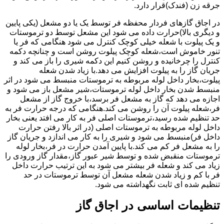
جرقه زن (فندک)قرار دارد.
در اجاق گازهای فردار محفظه فر توسط یک یا دو مشعل (یکی پایین
و دیگری بالا)حرارت داده می شود این مشعل توسط دو ترموستات
و یک پیلوت با شعله خیلی کوچک کنترل می شود هنگامی که فر یا
تنور خاموش است،شعله کوچک پیلوت روشن است و چنانچه دکمه
کنترل را چرخانیده و روشن کنیم این دکمه شیری را باز می کند و
جریان گاز را به پیلوت افزایش می دهد.با زیاد شدن شعله
پیلوت،بخار داخل لوله مربوطه به ترموستات منبسط می شود در اثر
منبسط شدن بخار داخل لوله ترموستات،شیر مشعل باز می شود و
اجازه می دهد که گاز به مشعل فر برسد،با خروج گاز از مشعل
فر،شعله پیلوت آن را روشن می کند.هنگامی که درجه حرارت فر به
حد تنظیم شده رسید،ترموستات اصلی فر به کار می افتد یعنی بخار
داخل لوله مربوطه به ترموستات اصلی (در اثر بالا رفتن حرارت
داخل فر)منبسط می شود و شیری را به کار می اندازد و جریان گاز
را به مشعل فر کم می کند.با پایین آمدن حرارت در فر،بخار لوله
ترموستات منقبض شده و توسط شیر عبور گاز،مقدار گاز ورودی را
زیاد می کند و شعله فر بیشتر می شود به این ترتیب حرارت داخل
فر با کم و زیاد شدن شعله مشعل آن توسط ترموستات در حد
تنظیم شده ای ثابت نگهداشته می شود.
تنظیمات اساسی در اجاق گاز