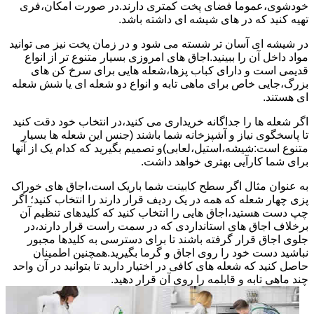
خودشوی،عموما فضای پخت کمتری دارند.در صورت امکان،فری
تهیه کنید که در های شیشه ای داشته باشد.
در شیشه ای آسان تر شسته می شود و در زمان پخت نیز می توانید
مواد داخل آن را ببینید.اجاق های امروزی بسیار متنوع تر از انواع
قدیمی است و دارای کباب پزها،شعله هایی برای سرخ کن های
بزرگ،جایی خاص برای ماهی تابه و انواع دو شعله ای یا شش شعله
ای هستند.
اگر شعله ها را جداگانه خریداری می کنید،در انتخاب خود دقت کنید
تا پاسخگوی نیاز و آشپزخانه شما باشند (جنس این شعله ها بسیار
متنوع است:شیشه،استیل،لعابی)و تصمیم بگیرید که کدام یک از آنها
برای شما کارآیی بهتری خواهد داشت.
به عنوان مثال اگر سطح کابینت شما باریک است،اجاق های خوراک
پزی چهار شعله که همه در یک ردیف قرار دارند را انتخاب کنید؛ اگر
چپ دست هستید،اجاق هایی را انتخاب کنید که کلیدهای تنظیم آن
برخلاف اجاق های استانداردی که در سمت راست قرار دارند،در
جلوی اجاق قرار گرفته باشند تا برای دسترسی به کلیدها مجبور
نباشید دست خود را روی اجاق و گرما بگیرید.همچنین اطمینان
حاصل کنید که شعله های کافی در اختیار دارید تا بتوانید در آن واحد
چند ماهی تابه و قابلمه را روی آن قرار دهید.