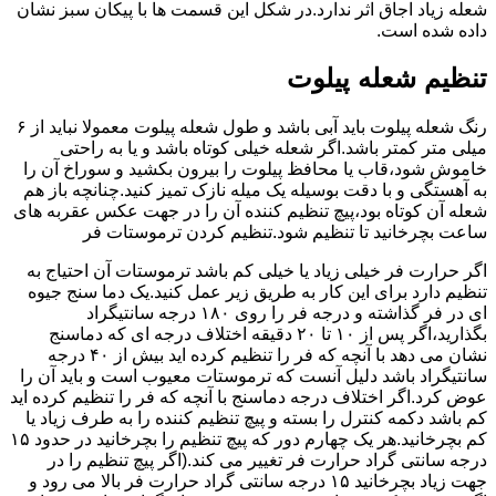
شعله زیاد اجاق اثر ندارد.در شکل این قسمت ها با پیکان سبز نشان
داده شده است.
تنظیم شعله پیلوت
رنگ شعله پیلوت باید آبی باشد و طول شعله پیلوت معمولا نباید از ۶
میلی متر کمتر باشد.اگر شعله خیلی کوتاه باشد و یا به راحتی
خاموش شود،قاب یا محافظ پیلوت را بیرون بکشید و سوراخ آن را
به آهستگی و با دقت بوسیله یک میله نازک تمیز کنید.چنانچه باز هم
شعله آن کوتاه بود،پیچ تنظیم کننده آن را در جهت عکس عقربه های
ساعت بچرخانید تا تنظیم شود.تنظیم کردن ترموستات فر
اگر حرارت فر خیلی زیاد یا خیلی کم باشد ترموستات آن احتیاج به
تنظیم دارد برای این کار به طریق زیر عمل کنید.یک دما سنج جیوه
ای در فر گذاشته و درجه فر را روی ۱۸۰ درجه سانتیگراد
بگذارید،اگر پس از ۱۰ تا ۲۰ دقیقه اختلاف درجه ای که دماسنج
نشان می دهد با آنچه که فر را تنظیم کرده اید بیش از ۴۰ درجه
سانتیگراد باشد دلیل آنست که ترموستات معیوب است و باید آن را
عوض کرد.اگر اختلاف درجه دماسنج با آنچه که فر را تنظیم کرده اید
کم باشد دکمه کنترل را بسته و پیچ تنظیم کننده را به طرف زیاد یا
کم بچرخانید.هر یک چهارم دور که پیچ تنظیم را بچرخانید در حدود ۱۵
درجه سانتی گراد حرارت فر تغییر می کند.(اگر پیچ تنظیم را در
جهت زیاد بچرخانید ۱۵ درجه سانتی گراد حرارت فر بالا می رود و