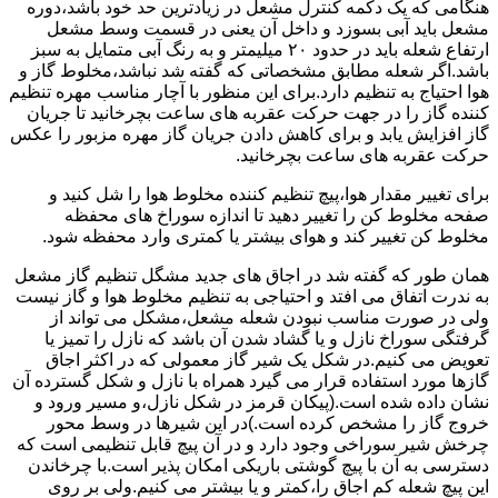
هنگامی که یک دکمه کنترل مشعل در زیادترین حد خود باشد،دوره
مشعل باید آبی بسوزد و داخل آن یعنی در قسمت وسط مشعل
ارتفاع شعله باید در حدود ۲۰ میلیمتر و به رنگ آبی متمایل به سبز
باشد.اگر شعله مطابق مشخصاتی که گفته شد نباشد،مخلوط گاز و
هوا احتیاج به تنظیم دارد.برای این منظور با آچار مناسب مهره تنظیم
کننده گاز را در جهت حرکت عقربه های ساعت بچرخانید تا جریان
گاز افزایش یابد و برای کاهش دادن جریان گاز مهره مزبور را عکس
حرکت عقربه های ساعت بچرخانید.
برای تغییر مقدار هوا،پیچ تنظیم کننده مخلوط هوا را شل کنید و
صفحه مخلوط کن را تغییر دهید تا اندازه سوراخ های محفظه
مخلوط کن تغییر کند و هوای بیشتر یا کمتری وارد محفظه شود.
همان طور که گفته شد در اجاق های جدید مشگل تنظیم گاز مشعل
به ندرت اتفاق می افتد و احتیاجی به تنظیم مخلوط هوا و گاز نیست
ولی در صورت مناسب نبودن شعله مشعل،مشکل می تواند از
گرفتگی سوراخ نازل و یا گشاد شدن آن باشد که نازل را تمیز یا
تعویض می کنیم.در شکل یک شیر گاز معمولی که در اکثر اجاق
گازها مورد استفاده قرار می گیرد همراه با نازل و شکل گسترده آن
نشان داده شده است.(پیکان قرمز در شکل نازل،و مسیر ورود و
خروج گاز را مشخص کرده است.)در این شیرها در وسط محور
چرخش شیر سوراخی وجود دارد و در آن پیچ قابل تنظیمی است که
دسترسی به آن با پیچ گوشتی باریکی امکان پذیر است.با چرخاندن
این پیچ شعله کم اجاق را،کمتر و یا بیشتر می کنیم.ولی بر روی