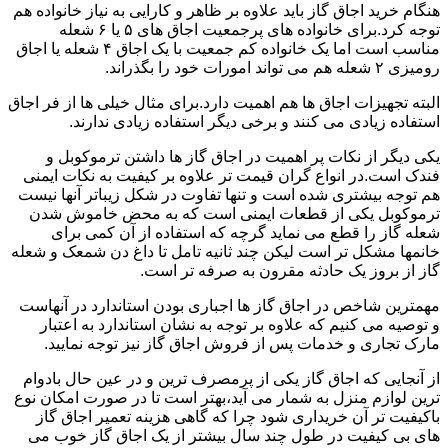
هنگام خرید اجاق گاز باید علاوه بر ظاهر و کارایی به نیاز خانواده هم
توجه کرد.برای خانواده های پرجمعیت اجاق های ۵ یا ۶ شعله
مناسب است اما یک خانواده کم جمعیت با یک اجاق ۴ شعله یا اجاق
رومیزی ۲ شعله هم می تواند امورات خود را بگذراند.
البته تجهیزات اجاق ها هم اهمیت دارد.برای مثال خیلی ها از فر اجاق
استفاده زیادی می کنند و برخی دیگر استفاده زیادی ندارند.
یکی دیگر از نکات پر اهمیت در اجاق گاز ها داشتن ترموکوبل و
فندک است.در انواع گران قیمت تر علاوه بر کیفیت به نکات ایمنی
هم توجه بیشتری شده است و تنها تفاوت در شکل زیباتر آنها نیست
ترموکوبل یکی از قطعات ایمنی است که به محض خاموش شدن
شعله گاز را قطع می نماید گرچه که استفاده از آن کمی برای
خانمها مشکل تر است لیکن چند ثانیه تامل تا داغ دن شمعک و شعله
گاز از بروز یک حادثه مقرون به صرفه تر است.
مهمترین شاخص در اجاق گاز ها اجباری بودن استاندارد در آنهاست
و توصیه می کنیم که علاوه بر توجه به نشان استاندارد به اعتبار
مارک تجاری و خدمات پس از فروش اجاق گاز نیز توجه نمایید.
از آنجایی که اجاق گاز یکی از پرمصرف ترین و در عین حال بادوام
ترین لوازم منزل به شمار می آید،بهتر است تا در صورت امکان نوع
باکیفیت تر آن خریداری شود چرا که گاهی هزینه تعمیر اجاق گاز
های بی کیفیت در طول چند سال بیشتر از یک اجاق گاز خوب می