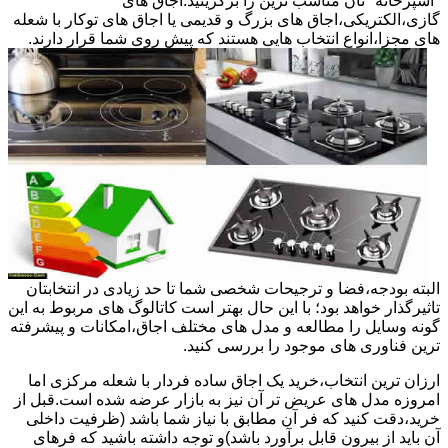
"آشپزخانه "تان مناسب ترین را برگزینید.اجاق های
گازی،الکتریکی،اجاق های بزرگ و قدیمی یا اجاق های توکار با شعله
های مجزا،انواع انتخاب هایی هستند که پیش روی شما قرار دارند.
البته بودجه،فضا و ترجیحات شخصی شما تا حد زیادی در انتخابتان
تاثیرگذار خواهد بود؛ با این حال بهتر است کاتالوگ های مربوط به این
گونه وسایل را مطالعه و مدل های مختلف اجاق،امکانات و پیشرفته
ترین فناوری های موجود را بررسی کنید.
ارزان ترین انتخاب،خرید یک اجاق ساده فردار با شعله مرکزی اما
امروزه مدل های عریض تر آن نیز به بازار عرضه شده است.قبل از
خرید،دقت کنید که فر آن مطابق با نیاز شما باشد (ظرفیت داخلی
آن باید از بیرون قابل برآورد باشد)و توجه داشته باشید که فرهای