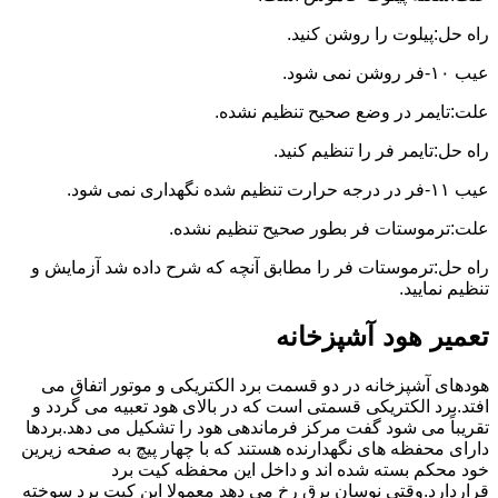
راه حل:پیلوت را روشن کنید.
عیب ۱۰-فر روشن نمی شود.
علت:تایمر در وضع صحیح تنظیم نشده.
راه حل:تایمر فر را تنظیم کنید.
عیب ۱۱-فر در درجه حرارت تنظیم شده نگهداری نمی شود.
علت:ترموستات فر بطور صحیح تنظیم نشده.
راه حل:ترموستات فر را مطابق آنچه که شرح داده شد آزمایش و
تنظیم نمایید.
تعمیر هود آشپزخانه
هودهای آشپزخانه در دو قسمت برد الکتریکی و موتور اتفاق می
افتد.برد الکتریکی قسمتی است که در بالای هود تعبیه می گردد و
تقریباً می شود گفت مرکز فرماندهی هود را تشکیل می دهد.بردها
دارای محفظه های نگهدارنده هستند که با چهار پیچ به صفحه زیرین
خود محکم بسته شده اند و داخل این محفظه کیت برد
قراردارد.وقتی نوسان برق رخ می دهد معمولا این کیت برد سوخته