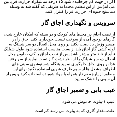
اگر در جهت کم چرخانیده شود ۱۵ درجه سانتیگراد حرارت فر پایین
می آید)پس از این تنظیم مجددا به طریقی که گفته شد به وسیله
دماسنج جیوه ای حرارت فر را کنترل کنید.
سرویس و نگهداری اجاق گاز
از نصب اجاق در محیط های کوچک و در بسته که امکان خارج شدن
گازهای بوجود آمده از سوخت نیست،خودداری کنید.اجاق را در
مسیر وزش باد نصب نکنید.بر روی محل اتصال دو سر شیلنگ به
لوله کشی گاز اجاق باید از بست مناسب استفاده شود.طول شیلنگ
نباید از ۱.۵ متر بیشتر باشد.پس از نصب اجاق با کف صابون محل
اتصال دو سر شیلنگ را از نظر نشت گاز تست نمایید.از سر رفتن
غذا بر روی اجاق جلوگیری نمایید.هنگام شستوشوی سینی های
اطراف مشعل ها از سیم ظرف شویی استفاده نکنید.برای این
منظور از پارچه نم دار همراه با مواد شوینده استفاده کنید و پس از
آن سینی را خشک نمایید.
عیب یابی و تعمیر اجاق گاز
عیب ۱-پیلوت خاموش می شود.
علت:مقدار گازی که به پیلوت می رسد کم است.