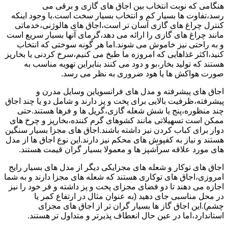
هنگامی که نوبت انتخاب بین اجاق های گازی و برقی می
رسد،تفاوت ها بسیار کم و انتخاب بسیار سخت است.با وجود اینکه
کنترل چراغ های گازی آسان تر است،اجاق های هالوژنی،خدماتی
مانند چراغ های گازی را ارائه می دهد،گرمای آنها بسیار سریع است
و به راحتی نیز خاموش می شوند.اما هر گونه سوختی که انتخاب
کنید،اکثر غذاهایی که امروزه ما طبخ می کنیم،سرخ کردنی یا بخارپز
هستند که تولید بخار،بو و دود می کنند بنابراین تهویه مناسب به
صورت هواکش ها یا هود ضروری به نظر می رسد.
اجاق های پیشرفته و مدل های فرانسویاین وسایل مدرن و
پیشرفته،ظرفیت بالایی برای پخت و پز دارند و شامل دو یا چند اجاق
چند منظوره،پنج یا شش شعله گازی،گریل ها و فرها هستند.حتی
ممکن است تسهیلاتی مانند کشوهای گرم کننده،بخارپز و چرخ های
دوار برای کباب کردن نیز داشته باشند.اجاق های مجزا بسیار سنگین
هستند و نیاز به کفپوش های محکم نیز دارند.این نوع اجاق ها از مدل
های مورد علاقه سرآشپز ها و معمولا بسیار گران قیمت هستند.
اجاق های توکار و شعله های مجزایکی دیگر از مدل های بسیار رایج
امروزی،اجاق های توکاری هستند که شعله های مجزا دارند و به شما
اجازه می دهند تا دو فضای مجزای پخت و پز داشته و فر خود را نیز
در محل مناسبی جای دهید (به عنوان مثال در ارتفاع کمر یا
چشم).این اجاق گاز ها بسیار گران تر از اجاق های مجزای
استاندارد،اما در عین حال انعطاف پذیرتر و متداول تر هستند.