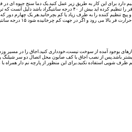
۱۰ تا ۲۰ دقیقه اختلاف درجه ای که دماسنج نشان می دهد با آنچه که فر را ت
می کند.(اگر پیچ تنظیم را در 
های بوجود آمده از سوخت نیست،خودداری کنید.اجاق را در مسیر وزش
د از بست مناسب استفاده شود.طول شیلنگ نباید از ۱.۵ متر بیشتر باشد.پس از نصب اجاق با کف صابون 
 شویی استفاده نکنید.برای این منظور از پارچه نم دار همراه با موا