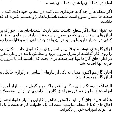
انواع دو شعله ای یا شش شعله ای هستند.
اگر شعله ها را جداگانه خریداری می کنید،در انتخاب خود دقت کنید تا
شعله ها بسیار متنوع است:شیشه،استیل،لعابی)و تصمیم بگیرید که کدام
داشت.
به عنوان مثال اگر سطح کابینت شما باریک است،اجاق های خوراک پزی 
اجاق های استانداردی که در سمت راست قرار دارند،در جلوی اجاق قرا
کافی در اختیار دارید تا بتوانید در آن واحد چند ماهی تابه و قابلمه را ر
اجاق گاز های هوشمند و قابل برنامه ریزی به کدبانوی خانه امکان می 
را روی گاز گذاشته از منزل بیرون برود و مطمئن باشد در زمان مقر
در آغاز اجاق گاز ها تنها چند شعله برای پخت غذا داشتند اما با مرور
فر به آنها اضافه شد.
اجاق گاز هم اکنون مبدل به یکی از نیازهای اساسی در لوازم خانگی ب
اجاق گاز موجود نباشد.
البته اخیرا دستگاه های دیگری نظیر ماکروویو،گریل و...به بازار آمده ان
انجام دهند.اما باز هم فروش اجاق گاز به مراتب بیش از این محصولا
هنگام خرید اجاق گاز باید علاوه بر ظاهر و کارایی به نیاز خانواده هم
می تواند امورات خود را بگذراند.