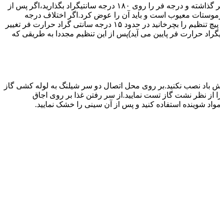
اگر حرارت فر خیلی زیاد یا خیلی کم باشد ترموستات آن احتیاج به تنظیم دارد برای این کار به طریق زیر عمل کنید.یک دما سنج جیوه ای در فر گذاشته و درجه فر را روی ۱۸۰ درجه سانتیگراد بگذارید،اگر پس از
نظیم کرده اید بیش از ۴۰ درجه سانتیگراد باشد دلیل آنست که ترموستات معیوب است و باید آن را عوض کرد.اگر اختلاف درجه
دماسنج با آنچه که فر را تنظیم کرده اید کم باشد دکمه کنترل را بسته و پیچ تنظیم کننده را به طرف زیاد یا کم بچرخانید.هر یک چهارم دور که پیچ تنظیم را بچرخانید در حدود ۱۵ درجه سانتی گراد حرارت فر تغییر
جهت زیاد بچرخانید ۱۵ درجه سانتی گراد حرارت فر بالا می رود و اگر در جهت کم چرخانیده شود ۱۵ درجه سانتیگراد حرارت فر پایین می آید)پس از این تنظیم مجددا به طریقی که
 باد نصب نکنید.بر روی محل اتصال دو سر شیلنگ به لوله کشی گاز
محل اتصال دو سر شیلنگ را از نظر نشت گاز تست نمایید.از سر رفتن غذا بر روی اجاق
د شوینده استفاده کنید و پس از آن سینی را خشک نمایید.