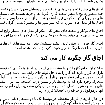
بخارپز هستند که تولید بخار،بو و دود می کنند بنابراین تهویه مناسب
اجاق های پیشرفته و مدل های فرانسویاین وسایل مدرن و پیشرفته،ظرف
چند منظوره،پنج یا شش شعله گازی،گریل ها و فرها هستند.حتی ممکن
های دوار برای کباب کردن نیز داشته باشند.اجاق های مجزا بسیار سنگی
اجاق ها از مدل های مورد علاقه سرآشپز ها و معمولا بسیار گران قی
اجاق های توکار و شعله های مجزایکی دیگر از مدل های بسیار رایج ام
محل مناسبی جای دهید (به عنوان مثال در ارتفاع کمر یا چشم).این اجاق
اجاق گاز فردار از بدنه،عایق (پشم شیشه)،چند راهه،شیرها،نازل ها
حرارت،ساعت با زنگ خبر و جوجه گردان ساخته شده است.
اجاق گاز چگونه کار می کند
ساختمان اجاق گازها تقریبا مشابه هم است در اجاق ها،گازی که توسط
نازل ها قرار دارند که گاز را به داخل لوله های رابط می پاشد چون ناز
است بوجود می آید.قطر سوراخ نازل ها (اوریفیس)و فاصله آنها از لول
متحرک وجود دارد که به توسط باز و بستن درب (صفحه)می توان مقدار د
های رابط به شیر متصل شده و بعد در نزدیکی مشعل،نازل طوری نصب 
آنها ترموکوپل و جرقه زن (فندک)قرار دارد.
در اجاق گازهای فردار محفظه فر توسط یک یا دو مشعل (یکی پایین و
خاموش است،شعله کوچک پیلوت روشن است و چنانچه دکمه کنترل را چرخ