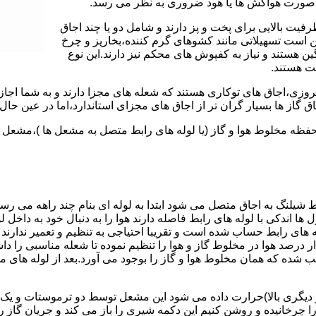
 به صورت هواکش ها یا هود ضروری به نظر می رسد.
یت بالایی برای پخت و پز دارند و شامل دو یا چند اجاق
 است تسهیلاتی مانند کشوهای گرم کننده،بخارپز و چرخ
ن هستند و نیاز به کفپوش های محکم نیز دارند.این نوع
مت هستند.
روزی،اجاق های توکاری هستند که شعله های مجزا دارند و به شما اجازه
 گاز ها بسیار گران تر از اجاق های مجزای استاندارد،اما در عین حال 
،محفظه مخلوط هوا و گاز (یا لوله های رابط متصل به مشعل ها )،مشع
 شیلنگ به اجاق متصل می شود ابتدا به لوله ای بنام چند راهه می ر
ل ها اندکی با لوله های رابط فاصله دارند هوا را به دنبال خود به داخل
ه های رابط حساب شده است و تقریبا احتیاجی به تنظیم و تعمیر ندارند
رصد هوا در مخلوط گاز و هوا را تنظیم نموده تا شعله مناسبی را داشت
شده که همان مخلوط هوا و گاز را بوجود می آورد.بعد از لوله های
 دیگری بالا)حرارت داده می شود این مشعل توسط دو ترموستات و یک پ
انیده و روشن کنیم این دکمه شیری را باز می کند و جریان گاز را ب