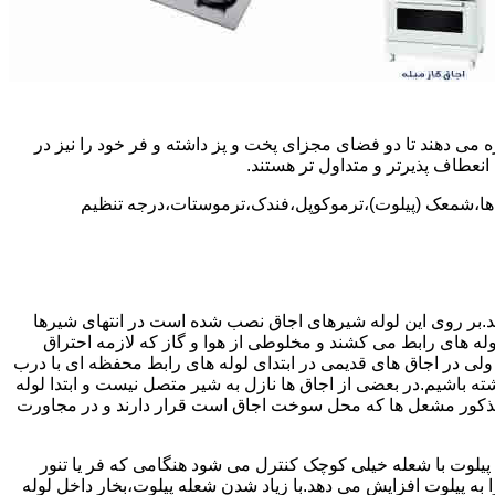
 می دهند تا دو فضای مجزای پخت و پز داشته و فر خود را نیز در
انعطاف پذیرتر و متداول تر هستند.
ل ها،شمعک (پیلوت)،ترموکوپل،فندک،ترموستات،درجه تنظیم
سد.بر روی این لوله شیرهای اجاق نصب شده است در انتهای شیرها
 لوله های رابط می کشند و مخلوطی از هوا و گاز که لازمه احتراق
 ولی در اجاق های قدیمی در ابتدای لوله های رابط محفظه ای با درب
ه باشیم.در بعضی از اجاق ها نازل به شیر متصل نیست و ابتدا لوله
 مذکور مشعل ها که محل سوخت اجاق است قرار دارند و در مجاورت
یلوت با شعله خیلی کوچک کنترل می شود هنگامی که فر یا تنور
ه پیلوت افزایش می دهد.با زیاد شدن شعله پیلوت،بخار داخل لوله