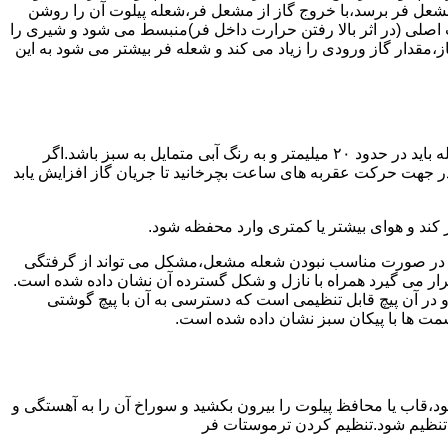
شعل فر برسد،با خروج گاز از مشعل فر،شعله پیلوت آن را روشن
 اصلی (در اثر بالا رفتن حرارت داخل فر)منبسط می شود و شیری را
،مقدار گاز ورودی را زیاد می کند و شعله فر بیشتر می شود به این
هنگامی که یک دکمه کنترل مشعل در زیادترین حد خود باشد،دوره مشعل باید آبی بسوزد و داخل آن یعنی در قسمت وسط مشعل ارتفاع شعله باید در حدود ۲۰ میلیمتر و به رنگ آبی متمایل به سبز باشد.اگر
 در جهت حرکت عقربه های ساعت بچرخانید تا جریان گاز افزایش یابد
 کند و هوای بیشتر یا کمتری وارد محفظه شود.
لی در صورت مناسب نبودن شعله مشعل،مشکل می تواند از گرفتگی
قرار می گیرد همراه با نازل و شکل گسترده آن نشان داده شده است.
ر آن پیچ قابل تنظیمی است که دسترسی به آن با پیچ گوشتی
قسمت ها با پیکان سبز نشان داده شده است.
تاه باشد و یا به راحتی خاموش شود،قاب یا محافظ پیلوت را بیرون بکشید و سوراخ آن را به آهستگی و
ا تنظیم شود.تنظیم کردن ترموستات فر