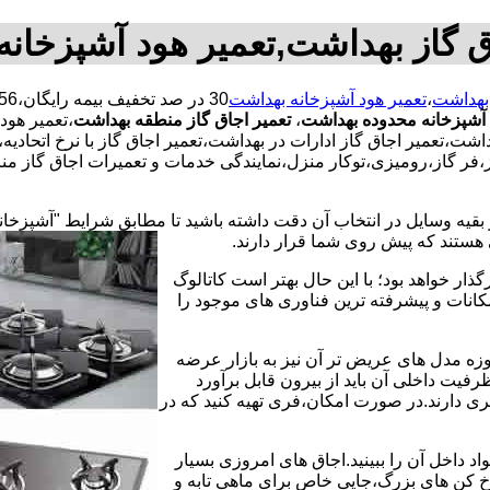
ق گاز بهداشت,تعمیر هود آشپزخان
 بهداشت
،
تعمیر هود آشپزخانه بهداشت
 آشپزخانه محدوده بهداشت
،
تعمیر اجاق گاز منطقه بهداشت
،تعمیر هود
اشت،تعمیر اجاق گاز ادارات در بهداشت،تعمیر اجاق گاز با نرخ اتحادی
فر گاز،رومیزی،توکار منزل،نمایندگی خدمات و تعمیرات اجاق گاز منز
 بقیه وسایل در انتخاب آن دقت داشته باشید تا مطابق شرایط "آشپزخان
ی هستند که پیش روی شما قرار دارند.
ذار خواهد بود؛ با این حال بهتر است کاتالوگ
انات و پیشرفته ترین فناوری های موجود را
وزه مدل های عریض تر آن نیز به بازار عرضه
فیت داخلی آن باید از بیرون قابل برآورد
 دارند.در صورت امکان،فری تهیه کنید که در
 داخل آن را ببینید.اجاق های امروزی بسیار
رخ کن های بزرگ،جایی خاص برای ماهی تابه و