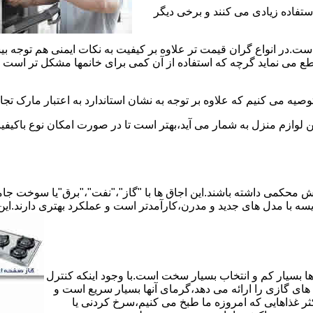
استفاده زیادی می کنند و برخی دیگر
است.در انواع گران قیمت تر علاوه بر کیفیت به نکات ایمنی هم توجه ب
 نماید گرچه که استفاده از آن کمی برای خانمها مشکل تر است لیکن 
صیه می کنیم که علاوه بر توجه به نشان استاندارد به اعتبار مارک تج
ن لوازم منزل به شمار می آید،بهتر است تا در صورت امکان نوع باکیفی
محکمی داشته باشند.این اجاق ها با "گاز"،"نفت"،"برق"یا سوخت جامد 
مقایسه با مدل های جدید و مدرن،کارآمدتر است و عملکرد بهتری دارند.این
 بسیار کم و انتخاب بسیار سخت است.با وجود اینکه کنترل
ای گازی را ارائه می دهد،گرمای آنها بسیار سریع است و
ثر غذاهایی که امروزه ما طبخ می کنیم،سرخ کردنی یا