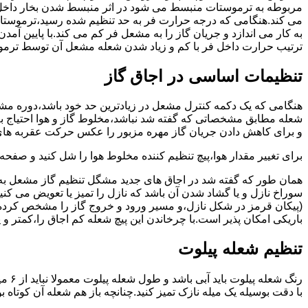
مربوطه به ترموستات منبسط می شود در اثر منبسط شدن بخار داخل 
می کند.هنگامی که درجه حرارت فر به حد تنظیم شده رسید،ترموستات 
به کار می اندازد و جریان گاز را به مشعل فر کم می کند.با پایین آ
ترتیب حرارت داخل فر با کم و زیاد شدن شعله مشعل آن توسط ترمو
تنظیمات اساسی در اجاق گاز
شعله مطابق مشخصاتی که گفته شد نباشد،مخلوط گاز و هوا احتیاج به 
و برای کاهش دادن جریان گاز مهره مزبور را عکس حرکت عقربه های
برای تغییر مقدار هوا،پیچ تنظیم کننده مخلوط هوا را شل کنید و صفح
همان طور که گفته شد در اجاق های جدید مشگل تنظیم گاز مشعل به 
سوراخ نازل و یا گشاد شدن آن باشد که نازل را تمیز یا تعویض می کن
(پیکان قرمز در شکل نازل،و مسیر ورود و خروج گاز را مشخص کرده
باریکی امکان پذیر است.با چرخاندن این پیچ شعله کم اجاق را،کمتر و 
تنظیم شعله پیلوت
رنگ 
با دقت بوسیله یک میله نازک تمیز کنید.چنانچه باز هم شعله آن کوتا