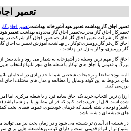
تعمیر اجا
تعمیر اجاق گاز بهداشت
،
تعمیر هود آشپزخانه بهداشت
،
تعمیر اجاق گاز
تعمیرکار اجاق گاز مجرب،تعمیر اجاق گاز محدوده بهداشت،
تعمیر هود
اجاق گاز شرکت،تعمیر اجاق گاز ادارات،تعمیر اجاق گاز شرکت در بهد
اجاق گاز،فر گاز،رومیزی،توکار در بهداشت،آموزش تعمیرات اجاق گاز،
گاز،رومیزی،توکار منزل در بهداشت،
اجاق گاز مهم ترین وسیله در آشپزخانه به شمار می رود و باید بیش از
بزرگ و قدیمی یا اجاق های توکار با شعله های مجزا،انواع انتخاب های
البته بودجه،فضا و ترجیحات شخصی شما تا حد زیادی در انتخابتان تاثیرگ
های مربوط به این گونه وسایل را مطالعه و مدل های مختلف اجاق،امک
بررسی کنید.
ارزان ترین انتخاب،خرید یک اجاق ساده فردار با شعله مرکزی اما امر
شده است.قبل از خرید،دقت کنید که فر آن مطابق با نیاز شما باشد (ظر
باشد)و توجه داشته باشید که فرهای خودشوی،عموما فضای پخت کمتری
های شیشه ای داشته باشد.
در شیشه ای آسان تر شسته می شود و در زمان پخت نیز می توانید مواد
متنوع تر از انواع قدیمی است و دارای کباب پزها،شعله هایی برای س