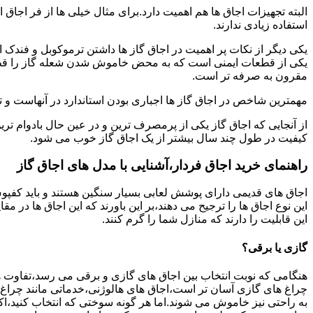
البته تجهیزات اجاق ها هم اهمیت دارد.برای مثال خیلی ها از فر اجاق 
استفاده زیادی ندارند.
یکی دیگر از نکات پر اهمیت در اجاق گاز ها داشتن ترموکوبل و فندک 
یکی از قطعات ایمنی است که به محض خاموش شدن شعله گاز را قطع می
مقرون به صرفه تر است.
مهمترین شاخص در اجاق گاز ها اجباری بودن استاندارد در آنهاست و تو
از آنجایی که اجاق گاز یکی از پرمصرف ترین و در عین حال بادوام تری
کیفیت در طول چند سال بیشتر از یک اجاق گاز خوب می شود.
راهنمای خرید اجاق فردار،آشنایی با مدل های اجاق گاز
اجاق های قدیمی دارای پوشش لعابی بسیار سنگین هستند و باید کفپوش 
این نوع اجاق ها را ترجیح می دهند،بر این باورند که این اجاق ها در 
این قابلیت را دارند که منازل شما را گرم کنند.
گازی یا برقی؟
هنگامی که نوبت انتخاب بین اجاق های گازی و برقی می رسد،تفاوت ها
چراغ های گازی آسان تر است،اجاق های هالوژنی،خدماتی مانند چراغ ه
به راحتی نیز خاموش می شوند.اما هر گونه سوختی که انتخاب کنید،اک