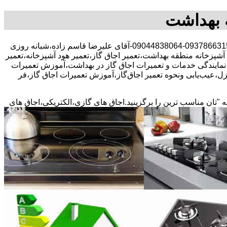
ه بهداشت
30 در صد تخفیف بیمه رایگان،09378663156-09044838064-آقای علیرضا قاسم زاده،شبانه روزی
 آشپزخانه منطقه بهداشت،تعمیر اجاق گاز،تعمیر هود آشپزخانه،تعمیر
ه،نمایندگی خدمات و تعمیرات اجاق گاز در بهداشت،آموزش تعمیرات
ل،عیب‌یابی ونحوه تعمیر اجاق‌گاز،آموزش تعمیرات اجاق گاز،فر
ه "تان مناسب ترین را برگزینید.اجاق های گازی،الکتریکی،اجاق های