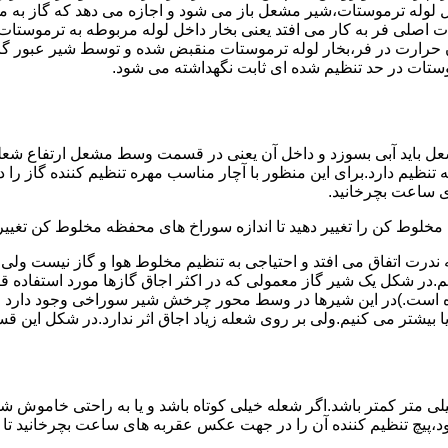
لوله ترموستات،شیر مشعل باز می شود و اجازه می دهد که گاز به م
اصلی فر به کار می افتد یعنی بخار داخل لوله مربوطه به ترموستات
مدن حرارت در فر،بخار لوله ترموستات منقبض شده و توسط شیر عبور گاز
ستات در حد تنظیم شده ای ثابت نگهداشته می شود.
تنظیم دارد.برای این منظور با آچار مناسب مهره تنظیم کننده گاز را
 ساعت بچرخانید.
ه مخلوط کن را تغییر دهید تا اندازه سوراخ های محفظه مخلوط کن تغییر
ندرت اتفاق می افتد و احتیاجی به تنظیم مخلوط هوا و گاز نیست و
یم.در شکل یک شیر گاز معمولی که در اکثر اجاق گازها مورد استفاده 
 است.)در این شیرها در وسط محور چرخش شیر سوراخی وجود دارد و د
یا بیشتر می کنیم.ولی بر روی شعله زیاد اجاق اثر ندارد.در شکل این 
شعله پیلوت باید آبی باشد و طول شعله پیلوت معمولا نباید از ۶ میلی متر کمتر باشد.اگر شعله خیلی کو
ه بود،پیچ تنظیم کننده آن را در جهت عکس عقربه های ساعت بچرخانید ت