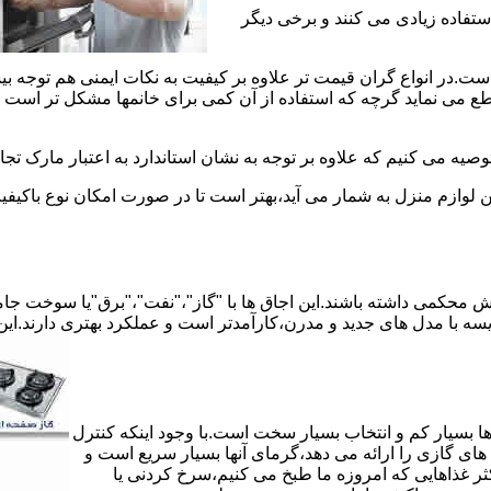
استفاده زیادی می کنند و برخی دیگر
است.در انواع گران قیمت تر علاوه بر کیفیت به نکات ایمنی هم توجه ب
 نماید گرچه که استفاده از آن کمی برای خانمها مشکل تر است لیکن 
صیه می کنیم که علاوه بر توجه به نشان استاندارد به اعتبار مارک تج
ن لوازم منزل به شمار می آید،بهتر است تا در صورت امکان نوع باکیفی
محکمی داشته باشند.این اجاق ها با "گاز"،"نفت"،"برق"یا سوخت جامد 
مقایسه با مدل های جدید و مدرن،کارآمدتر است و عملکرد بهتری دارند.این
 بسیار کم و انتخاب بسیار سخت است.با وجود اینکه کنترل
ای گازی را ارائه می دهد،گرمای آنها بسیار سریع است و
ثر غذاهایی که امروزه ما طبخ می کنیم،سرخ کردنی یا