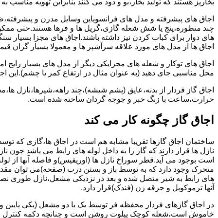
بخارپز هستند که تولید بخار،بو و دود می کنند بنابراین تهویه مناسب
اجاق های پیشرفته و مدل های فرانسویاین وسایل مدرن و پیشرفته،ظرف
چند منظوره،پنج یا شش شعله گازی،گریل ها و فرها هستند.حتی ممکن
های دوار برای کباب کردن نیز داشته باشند.اجاق های مجزا بسیار سنگی
اجاق ها از مدل های مورد علاقه سرآشپز ها و معمولا بسیار گران قی
اجاق های توکار و شعله های مجزایکی دیگر از مدل های بسیار رایج ام
محل مناسبی جای دهید (به عنوان مثال در ارتفاع کمر یا چشم).این اجاق
اجاق گاز فردار از بدنه،عایق (پشم شیشه)،چند راهه،شیرها،نازل ها
حرارت،ساعت با زنگ خبر و جوجه گردان ساخته شده است.
اجاق گاز چگونه کار می کند
ساختمان اجاق گازها تقریبا مشابه هم است در اجاق ها،گازی که توسط
نازل ها قرار دارند که گاز را به داخل لوله های رابط می پاشد چون ناز
است بوجود می آید.قطر سوراخ نازل ها (اوریفیس)و فاصله آنها از لول
متحرک وجود دارد که به توسط باز و بستن درب (صفحه)می توان مقدار د
های رابط به شیر متصل شده و بعد در نزدیکی مشعل،نازل طوری نصب 
آنها ترموکوپل و جرقه زن (فندک)قرار دارد.
در اجاق گازهای فردار محفظه فر توسط یک یا دو مشعل (یکی پایین و
خاموش است،شعله کوچک پیلوت روشن است و چنانچه دکمه کنترل را چرخ