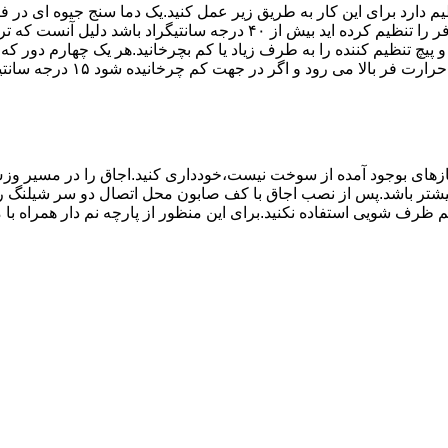
۱۰ تا ۲۰ دقیقه اختلاف درجه ای که دماسنج نشان می دهد با آنچه که فر را ت
می کند.(اگر پیچ تنظیم را در 
های بوجود آمده از سوخت نیست،خودداری کنید.اجاق را در مسیر وزش
د از بست مناسب استفاده شود.طول شیلنگ نباید از ۱.۵ متر بیشتر باشد.پس از نصب اجاق با کف صابون 
 شویی استفاده نکنید.برای این منظور از پارچه نم دار همراه با موا