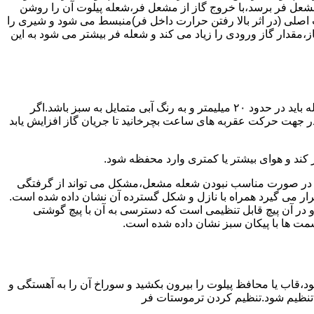
شعل فر برسد،با خروج گاز از مشعل فر،شعله پیلوت آن را روشن
 اصلی (در اثر بالا رفتن حرارت داخل فر)منبسط می شود و شیری را
،مقدار گاز ورودی را زیاد می کند و شعله فر بیشتر می شود به این
هنگامی که یک دکمه کنترل مشعل در زیادترین حد خود باشد،دوره مشعل باید آبی بسوزد و داخل آن یعنی در قسمت وسط مشعل ارتفاع شعله باید در حدود ۲۰ میلیمتر و به رنگ آبی متمایل به سبز باشد.اگر
 در جهت حرکت عقربه های ساعت بچرخانید تا جریان گاز افزایش یابد
 کند و هوای بیشتر یا کمتری وارد محفظه شود.
لی در صورت مناسب نبودن شعله مشعل،مشکل می تواند از گرفتگی
قرار می گیرد همراه با نازل و شکل گسترده آن نشان داده شده است.
ر آن پیچ قابل تنظیمی است که دسترسی به آن با پیچ گوشتی
قسمت ها با پیکان سبز نشان داده شده است.
تاه باشد و یا به راحتی خاموش شود،قاب یا محافظ پیلوت را بیرون بکشید و سوراخ آن را به آهستگی و
ا تنظیم شود.تنظیم کردن ترموستات فر