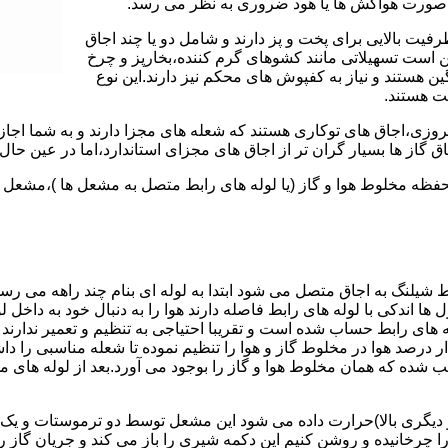
 به صورت هواکش ها یا هود ضروری به نظر می رسد.
یت بالایی برای پخت و پز دارند و شامل دو یا چند اجاق
 است تسهیلاتی مانند کشوهای گرم کننده،بخارپز و چرخ
ن هستند و نیاز به کفپوش های محکم نیز دارند.این نوع
مت هستند.
روزی،اجاق های توکاری هستند که شعله های مجزا دارند و به شما اجازه
 گاز ها بسیار گران تر از اجاق های مجزای استاندارد،اما در عین حال 
،محفظه مخلوط هوا و گاز (یا لوله های رابط متصل به مشعل ها )،مشع
 شیلنگ به اجاق متصل می شود ابتدا به لوله ای بنام چند راهه می ر
ل ها اندکی با لوله های رابط فاصله دارند هوا را به دنبال خود به داخل
ه های رابط حساب شده است و تقریبا احتیاجی به تنظیم و تعمیر ندارند
رصد هوا در مخلوط گاز و هوا را تنظیم نموده تا شعله مناسبی را داشت
شده که همان مخلوط هوا و گاز را بوجود می آورد.بعد از لوله های
 دیگری بالا)حرارت داده می شود این مشعل توسط دو ترموستات و یک پ
انیده و روشن کنیم این دکمه شیری را باز می کند و جریان گاز را ب