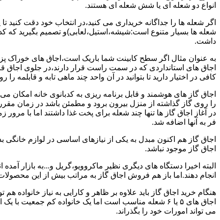
انواع دو شعله ای یا شش شعله ای هستند.
اگر شعله ها را جداگانه خریداری می کنید،در انتخاب خود دقت کنید تا
شعله ها بسیار متنوع است:شیشه،استیل،لعابی)و تصمیم بگیرید که کدام
داشت.
به عنوان مثال اگر سطح کابینت شما باریک است،اجاق های خوراک پزی 
اجاق های استانداردی که در سمت راست قرار دارند،در جلوی اجاق قرا
کافی در اختیار دارید تا بتوانید در آن واحد چند ماهی تابه و قابلمه را ر
اجاق گاز های هوشمند و قابل برنامه ریزی به کدبانوی خانه امکان می 
را روی گاز گذاشته از منزل بیرون برود و مطمئن باشد در زمان مقر
در آغاز اجاق گاز ها تنها چند شعله برای پخت غذا داشتند اما با مرور
فر به آنها اضافه شد.
اجاق گاز هم اکنون مبدل به یکی از نیازهای اساسی در لوازم خانگی ب
اجاق گاز موجود نباشد.
البته اخیرا دستگاه های دیگری نظیر ماکروویو،گریل و...به بازار آمده ان
انجام دهند.اما باز هم فروش اجاق گاز به مراتب بیش از این محصولا
هنگام خرید اجاق گاز باید علاوه بر ظاهر و کارایی به نیاز خانواده هم
می تواند امورات خود را بگذراند.