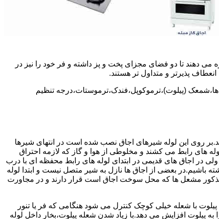
 می دهند تا دو فضای مجزای پخت و پز داشته و فر خود را نیز در
انعطاف پذیرتر و متداول تر هستند.
ل ها،شمعک (پیلوت)،ترموکوپل،فندک،ترموستات،درجه تنظیم
سد.بر روی این لوله شیرهای اجاق نصب شده است در انتهای شیرها
 لوله های رابط می کشند و مخلوطی از هوا و گاز که لازمه احتراق
 ولی در اجاق های قدیمی در ابتدای لوله های رابط محفظه ای با درب
ه باشیم.در بعضی از اجاق ها نازل به شیر متصل نیست و ابتدا لوله
 مذکور مشعل ها که محل سوخت اجاق است قرار دارند و در مجاورت
یلوت با شعله خیلی کوچک کنترل می شود هنگامی که فر یا تنور
ه پیلوت افزایش می دهد.با زیاد شدن شعله پیلوت،بخار داخل لوله