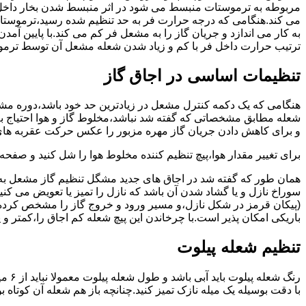
مربوطه به ترموستات منبسط می شود در اثر منبسط شدن بخار داخل 
می کند.هنگامی که درجه حرارت فر به حد تنظیم شده رسید،ترموستات 
به کار می اندازد و جریان گاز را به مشعل فر کم می کند.با پایین آ
ترتیب حرارت داخل فر با کم و زیاد شدن شعله مشعل آن توسط ترمو
تنظیمات اساسی در اجاق گاز
شعله مطابق مشخصاتی که گفته شد نباشد،مخلوط گاز و هوا احتیاج به 
و برای کاهش دادن جریان گاز مهره مزبور را عکس حرکت عقربه های
برای تغییر مقدار هوا،پیچ تنظیم کننده مخلوط هوا را شل کنید و صفح
همان طور که گفته شد در اجاق های جدید مشگل تنظیم گاز مشعل به 
سوراخ نازل و یا گشاد شدن آن باشد که نازل را تمیز یا تعویض می کن
(پیکان قرمز در شکل نازل،و مسیر ورود و خروج گاز را مشخص کرده
باریکی امکان پذیر است.با چرخاندن این پیچ شعله کم اجاق را،کمتر و 
تنظیم شعله پیلوت
رنگ 
با دقت بوسیله یک میله نازک تمیز کنید.چنانچه باز هم شعله آن کوتا