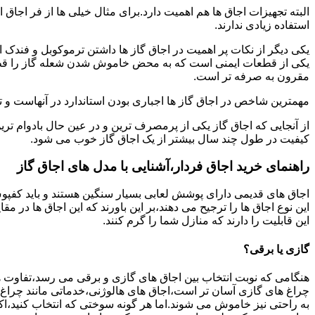
البته تجهیزات اجاق ها هم اهمیت دارد.برای مثال خیلی ها از فر اجاق 
استفاده زیادی ندارند.
یکی دیگر از نکات پر اهمیت در اجاق گاز ها داشتن ترموکوبل و فندک 
یکی از قطعات ایمنی است که به محض خاموش شدن شعله گاز را قطع می
مقرون به صرفه تر است.
مهمترین شاخص در اجاق گاز ها اجباری بودن استاندارد در آنهاست و تو
از آنجایی که اجاق گاز یکی از پرمصرف ترین و در عین حال بادوام تری
کیفیت در طول چند سال بیشتر از یک اجاق گاز خوب می شود.
راهنمای خرید اجاق فردار،آشنایی با مدل های اجاق گاز
اجاق های قدیمی دارای پوشش لعابی بسیار سنگین هستند و باید کفپوش 
این نوع اجاق ها را ترجیح می دهند،بر این باورند که این اجاق ها در 
این قابلیت را دارند که منازل شما را گرم کنند.
گازی یا برقی؟
هنگامی که نوبت انتخاب بین اجاق های گازی و برقی می رسد،تفاوت ها
چراغ های گازی آسان تر است،اجاق های هالوژنی،خدماتی مانند چراغ ه
به راحتی نیز خاموش می شوند.اما هر گونه سوختی که انتخاب کنید،اک