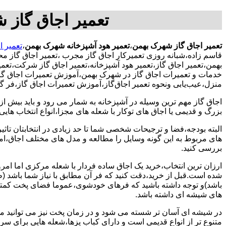
تعمیر اجاق گاز شهرک 22بهمن,تعمیر هود آشپز
تعمیر اجاق گاز شهرک بهمن
،
تعمیر هود آشپزخانه شهرک بهمن
،
تعمیر 
قاسم زاده،شبانه روزی تعمیرکار اجاق گاز مجرب
،تعمیر اجاق گاز م
بهمن،تعمیر اجاق گاز،تعمیر هود آشپزخانه،تعمیر اجاق گاز شرکت،تعمیر
خدمات و تعمیرات اجاق گاز در شهرک بهمن،آموزش تعمیرات اجاق گاز
منزل،عیب‌یابی ونحوه تعمیر اجاق‌گاز،آموزش تعمیرات اجاق گاز،فر 
اجاق گاز مهم ترین وسیله در آشپزخانه به شمار می رود و باید بیش از
بزرگ و قدیمی یا اجاق های توکار با شعله های مجزا،انواع انتخاب های
البته بودجه،فضا و ترجیحات شخصی شما تا حد زیادی در انتخابتان تاثیرگ
های مربوط به این گونه وسایل را مطالعه و مدل های مختلف اجاق،امک
بررسی کنید.
ارزان ترین انتخاب،خرید یک اجاق ساده فردار با شعله مرکزی اما امر
شده است.قبل از خرید،دقت کنید که فر آن مطابق با نیاز شما باشد (ظر
باشد)و توجه داشته باشید که فرهای خودشوی،عموما فضای پخت کمتری
های شیشه ای داشته باشد.
در شیشه ای آسان تر شسته می شود و در زمان پخت نیز می توانید مواد
متنوع تر از انواع قدیمی است و دارای کباب پزها،شعله هایی برای س