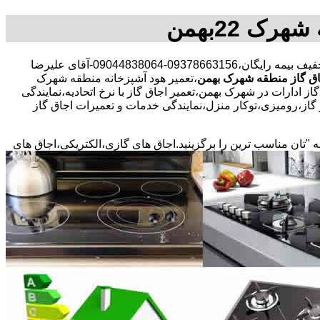
30 در صد تخفیف بیمه رایگان،09378663156-09044838064-آقای علیرضا
اق گاز منطقه شهرک بهمن
،تعمیر هود آشپزخانه منطقه شهرک
 ادارات در شهرک بهمن،تعمیر اجاق گاز با نرخ اتحادیه،نمایندگی
از،رومیزی،توکار منزل،نمایندگی خدمات و تعمیرات اجاق گاز
ه "تان مناسب ترین را برگزینید.اجاق های گازی،الکتریکی،اجاق های