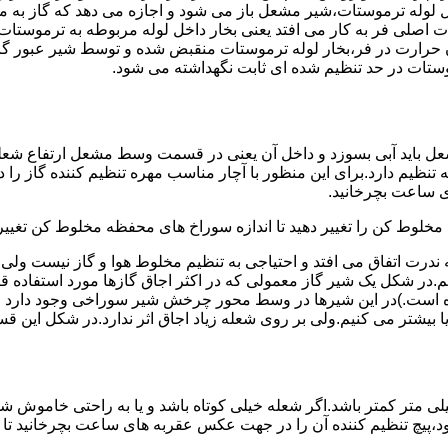
لوله ترموستات،شیر مشعل باز می شود و اجازه می دهد که گاز به م
اصلی فر به کار می افتد یعنی بخار داخل لوله مربوطه به ترموستات
مدن حرارت در فر،بخار لوله ترموستات منقبض شده و توسط شیر عبور گاز
ستات در حد تنظیم شده ای ثابت نگهداشته می شود.
تنظیم دارد.برای این منظور با آچار مناسب مهره تنظیم کننده گاز را
 ساعت بچرخانید.
ه مخلوط کن را تغییر دهید تا اندازه سوراخ های محفظه مخلوط کن تغییر
ندرت اتفاق می افتد و احتیاجی به تنظیم مخلوط هوا و گاز نیست و
یم.در شکل یک شیر گاز معمولی که در اکثر اجاق گازها مورد استفاده 
 است.)در این شیرها در وسط محور چرخش شیر سوراخی وجود دارد و د
یا بیشتر می کنیم.ولی بر روی شعله زیاد اجاق اثر ندارد.در شکل این 
شعله پیلوت باید آبی باشد و طول شعله پیلوت معمولا نباید از ۶ میلی متر کمتر باشد.اگر شعله خیلی کو
ه بود،پیچ تنظیم کننده آن را در جهت عکس عقربه های ساعت بچرخانید ت