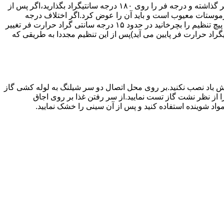
اگر حرارت فر خیلی زیاد یا خیلی کم باشد ترموستات آن احتیاج به تنظیم دارد برای این کار به طریق زیر عمل کنید.یک دما سنج جیوه ای در فر گذاشته و درجه فر را روی ۱۸۰ درجه سانتیگراد بگذارید،اگر پس از
نظیم کرده اید بیش از ۴۰ درجه سانتیگراد باشد دلیل آنست که ترموستات معیوب است و باید آن را عوض کرد.اگر اختلاف درجه
دماسنج با آنچه که فر را تنظیم کرده اید کم باشد دکمه کنترل را بسته و پیچ تنظیم کننده را به طرف زیاد یا کم بچرخانید.هر یک چهارم دور که پیچ تنظیم را بچرخانید در حدود ۱۵ درجه سانتی گراد حرارت فر تغییر
جهت زیاد بچرخانید ۱۵ درجه سانتی گراد حرارت فر بالا می رود و اگر در جهت کم چرخانیده شود ۱۵ درجه سانتیگراد حرارت فر پایین می آید)پس از این تنظیم مجددا به طریقی که
 باد نصب نکنید.بر روی محل اتصال دو سر شیلنگ به لوله کشی گاز
محل اتصال دو سر شیلنگ را از نظر نشت گاز تست نمایید.از سر رفتن غذا بر روی اجاق
د شوینده استفاده کنید و پس از آن سینی را خشک نمایید.