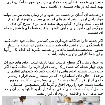
خودشوی،عموما فضای پخت کمتری دارند.در صورت امکان،فری
تهیه کنید که در های شیشه ای داشته باشد.
در شیشه ای آسان تر شسته می شود و در زمان پخت نیز می توانید
مواد داخل آن را ببینید.اجاق های امروزی بسیار متنوع تر از انواع
قدیمی است و دارای کباب پزها،شعله هایی برای سرخ کن های
بزرگ،جایی خاص برای ماهی تابه و انواع دو شعله ای یا شش شعله
ای هستند.
اگر شعله ها را جداگانه خریداری می کنید،در انتخاب خود دقت کنید
تا پاسخگوی نیاز و آشپزخانه شما باشند (جنس این شعله ها بسیار
متنوع است:شیشه،استیل،لعابی)و تصمیم بگیرید که کدام یک از آنها
برای شما کارآیی بهتری خواهد داشت.
به عنوان مثال اگر سطح کابینت شما باریک است،اجاق های خوراک
پزی چهار شعله که همه در یک ردیف قرار دارند را انتخاب کنید؛ اگر
چپ دست هستید،اجاق هایی را انتخاب کنید که کلیدهای تنظیم آن
برخلاف اجاق های استانداردی که در سمت راست قرار دارند،در
جلوی اجاق قرار گرفته باشند تا برای دسترسی به کلیدها مجبور
نباشید دست خود را روی اجاق و گرما بگیرید.همچنین اطمینان
حاصل کنید که شعله های کافی در اختیار دارید تا بتوانید در آن واحد
چند ماهی تابه و قابلمه را روی آن قرار دهید.