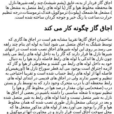
اجاق گاز فردار از بدنه،عایق (پشم شیشه)،چند راهه،شیرها،نازل
ها،محفظه مخلوط هوا و گاز (یا لوله های رابط متصل به مشعل ها
)،مشعل ها،شمعک (پیلوت)،ترموکوپل،فندک،ترموستات،درجه تنظیم
حرارت،ساعت با زنگ خبر و جوجه گردان ساخته شده است.
اجاق گاز چگونه کار می کند
ساختمان اجاق گازها تقریبا مشابه هم است در اجاق ها،گازی که
توسط شیلنگ به اجاق متصل می شود ابتدا به لوله ای بنام چند راهه
می رسد.بر روی این لوله شیرهای اجاق نصب شده است در انتهای
شیرها نازل ها قرار دارند که گاز را به داخل لوله های رابط می پاشد
چون نازل ها اندکی با لوله های رابط فاصله دارند هوا را به دنبال
خود به داخل لوله های رابط می کشند و مخلوطی از هوا و گاز که
لازمه احتراق است بوجود می آید.قطر سوراخ نازل ها (اوریفیس)و
فاصله آنها از لوله های رابط حساب شده است و تقریبا احتیاجی به
تنظیم و تعمیر ندارند ولی در اجاق های قدیمی در ابتدای لوله های
رابط محفظه ای با درب متحرک وجود دارد که به توسط باز و بستن
درب (صفحه)می توان مقدار درصد هوا در مخلوط گاز و هوا را
تنظیم نموده تا شعله مناسبی را داشته باشیم.در بعضی از اجاق ها
نازل به شیر متصل نیست و ابتدا لوله های رابط به شیر متصل شده
و بعد در نزدیکی مشعل،نازل طوری نصب شده که همان مخلوط
هوا و گاز را بوجود می آورد.بعد از لوله های مذکور مشعل ها که
محل سوخت اجاق است قرار دارند و در مجاورت آنها ترموکوپل و