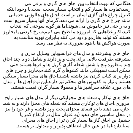
هنگامی که نوبت انتخاب بین اجاق های گازی و برقی می
رسد،تفاوت ها بسیار کم و انتخاب بسیار سخت است.با وجود اینکه
کنترل چراغ های گازی آسان تر است،اجاق های هالوژنی،خدماتی
مانند چراغ های گازی را ارائه می دهد،گرمای آنها بسیار سریع است
و به راحتی نیز خاموش می شوند.اما هر گونه سوختی که انتخاب
کنید،اکثر غذاهایی که امروزه ما طبخ می کنیم،سرخ کردنی یا بخارپز
هستند که تولید بخار،بو و دود می کنند بنابراین تهویه مناسب به
صورت هواکش ها یا هود ضروری به نظر می رسد.
اجاق های پیشرفته و مدل های فرانسویاین وسایل مدرن و
پیشرفته،ظرفیت بالایی برای پخت و پز دارند و شامل دو یا چند اجاق
چند منظوره،پنج یا شش شعله گازی،گریل ها و فرها هستند.حتی
ممکن است تسهیلاتی مانند کشوهای گرم کننده،بخارپز و چرخ های
دوار برای کباب کردن نیز داشته باشند.اجاق های مجزا بسیار سنگین
هستند و نیاز به کفپوش های محکم نیز دارند.این نوع اجاق ها از مدل
های مورد علاقه سرآشپز ها و معمولا بسیار گران قیمت هستند.
اجاق های توکار و شعله های مجزایکی دیگر از مدل های بسیار رایج
امروزی،اجاق های توکاری هستند که شعله های مجزا دارند و به شما
اجازه می دهند تا دو فضای مجزای پخت و پز داشته و فر خود را نیز
در محل مناسبی جای دهید (به عنوان مثال در ارتفاع کمر یا
چشم).این اجاق گاز ها بسیار گران تر از اجاق های مجزای
استاندارد،اما در عین حال انعطاف پذیرتر و متداول تر هستند.