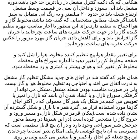
هنگامی که یک دکمه کنترل مشعل در زیادترین حد خود باشد،دوره
مشعل باید آبی بسوزد و داخل آن یعنی در قسمت وسط مشعل
ارتفاع شعله باید در حدود ۲۰ میلیمتر و به رنگ آبی متمایل به سبز
باشد.اگر شعله مطابق مشخصاتی که گفته شد نباشد،مخلوط گاز و
هوا احتیاج به تنظیم دارد.برای این منظور با آچار مناسب مهره تنظیم
کننده گاز را در جهت حرکت عقربه های ساعت بچرخانید تا جریان
گاز افزایش یابد و برای کاهش دادن جریان گاز مهره مزبور را عکس
حرکت عقربه های ساعت بچرخانید.
برای تغییر مقدار هوا،پیچ تنظیم کننده مخلوط هوا را شل کنید و
صفحه مخلوط کن را تغییر دهید تا اندازه سوراخ های محفظه
مخلوط کن تغییر کند و هوای بیشتر یا کمتری وارد محفظه شود.
همان طور که گفته شد در اجاق های جدید مشگل تنظیم گاز مشعل
به ندرت اتفاق می افتد و احتیاجی به تنظیم مخلوط هوا و گاز نیست
ولی در صورت مناسب نبودن شعله مشعل،مشکل می تواند از
گرفتگی سوراخ نازل و یا گشاد شدن آن باشد که نازل را تمیز یا
تعویض می کنیم.در شکل یک شیر گاز معمولی که در اکثر اجاق
گازها مورد استفاده قرار می گیرد همراه با نازل و شکل گسترده آن
نشان داده شده است.(پیکان قرمز در شکل نازل،و مسیر ورود و
خروج گاز را مشخص کرده است.)در این شیرها در وسط محور
چرخش شیر سوراخی وجود دارد و در آن پیچ قابل تنظیمی است که
دسترسی به آن با پیچ گوشتی باریکی امکان پذیر است.با چرخاندن
این پیچ شعله کم اجاق را،کمتر و یا بیشتر می کنیم.ولی بر روی