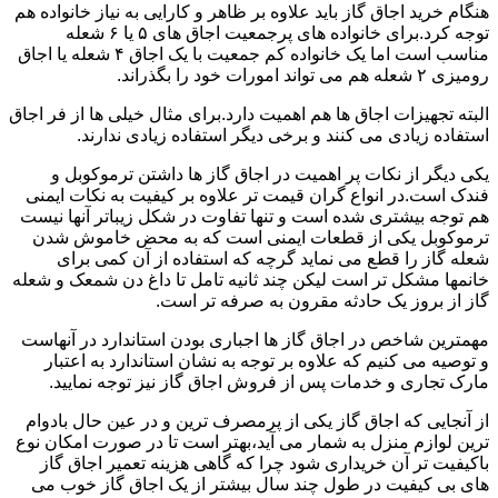
هنگام خرید اجاق گاز باید علاوه بر ظاهر و کارایی به نیاز خانواده هم
توجه کرد.برای خانواده های پرجمعیت اجاق های ۵ یا ۶ شعله
مناسب است اما یک خانواده کم جمعیت با یک اجاق ۴ شعله یا اجاق
رومیزی ۲ شعله هم می تواند امورات خود را بگذراند.
البته تجهیزات اجاق ها هم اهمیت دارد.برای مثال خیلی ها از فر اجاق
استفاده زیادی می کنند و برخی دیگر استفاده زیادی ندارند.
یکی دیگر از نکات پر اهمیت در اجاق گاز ها داشتن ترموکوبل و
فندک است.در انواع گران قیمت تر علاوه بر کیفیت به نکات ایمنی
هم توجه بیشتری شده است و تنها تفاوت در شکل زیباتر آنها نیست
ترموکوبل یکی از قطعات ایمنی است که به محض خاموش شدن
شعله گاز را قطع می نماید گرچه که استفاده از آن کمی برای
خانمها مشکل تر است لیکن چند ثانیه تامل تا داغ دن شمعک و شعله
گاز از بروز یک حادثه مقرون به صرفه تر است.
مهمترین شاخص در اجاق گاز ها اجباری بودن استاندارد در آنهاست
و توصیه می کنیم که علاوه بر توجه به نشان استاندارد به اعتبار
مارک تجاری و خدمات پس از فروش اجاق گاز نیز توجه نمایید.
از آنجایی که اجاق گاز یکی از پرمصرف ترین و در عین حال بادوام
ترین لوازم منزل به شمار می آید،بهتر است تا در صورت امکان نوع
باکیفیت تر آن خریداری شود چرا که گاهی هزینه تعمیر اجاق گاز
های بی کیفیت در طول چند سال بیشتر از یک اجاق گاز خوب می