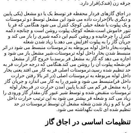
جرقه زن (فندک)قرار دارد.
در اجاق گازهای فردار محفظه فر توسط یک یا دو مشعل (یکی پایین
و دیگری بالا)حرارت داده می شود این مشعل توسط دو ترموستات
و یک پیلوت با شعله خیلی کوچک کنترل می شود هنگامی که فر یا
تنور خاموش است،شعله کوچک پیلوت روشن است و چنانچه دکمه
کنترل را چرخانیده و روشن کنیم این دکمه شیری را باز می کند و
جریان گاز را به پیلوت افزایش می دهد.با زیاد شدن شعله
پیلوت،بخار داخل لوله مربوطه به ترموستات منبسط می شود در اثر
منبسط شدن بخار داخل لوله ترموستات،شیر مشعل باز می شود و
اجازه می دهد که گاز به مشعل فر برسد،با خروج گاز از مشعل
فر،شعله پیلوت آن را روشن می کند.هنگامی که درجه حرارت فر به
حد تنظیم شده رسید،ترموستات اصلی فر به کار می افتد یعنی بخار
داخل لوله مربوطه به ترموستات اصلی (در اثر بالا رفتن حرارت
داخل فر)منبسط می شود و شیری را به کار می اندازد و جریان گاز
را به مشعل فر کم می کند.با پایین آمدن حرارت در فر،بخار لوله
ترموستات منقبض شده و توسط شیر عبور گاز،مقدار گاز ورودی را
زیاد می کند و شعله فر بیشتر می شود به این ترتیب حرارت داخل
فر با کم و زیاد شدن شعله مشعل آن توسط ترموستات در حد
تنظیم شده ای ثابت نگهداشته می شود.
تنظیمات اساسی در اجاق گاز