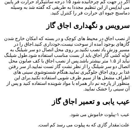
اگر در جهت کم چرخانیده شود ۱۵ درجه سانتیگراد حرارت فر پایین
می آید)پس از این تنظیم مجددا به طریقی که گفته شد به وسیله
دماسنج جیوه ای حرارت فر را کنترل کنید.
سرویس و نگهداری اجاق گاز
از نصب اجاق در محیط های کوچک و در بسته که امکان خارج شدن
گازهای بوجود آمده از سوخت نیست،خودداری کنید.اجاق را در
مسیر وزش باد نصب نکنید.بر روی محل اتصال دو سر شیلنگ به
لوله کشی گاز اجاق باید از بست مناسب استفاده شود.طول شیلنگ
نباید از ۱.۵ متر بیشتر باشد.پس از نصب اجاق با کف صابون محل
اتصال دو سر شیلنگ را از نظر نشت گاز تست نمایید.از سر رفتن
غذا بر روی اجاق جلوگیری نمایید.هنگام شستوشوی سینی های
اطراف مشعل ها از سیم ظرف شویی استفاده نکنید.برای این
منظور از پارچه نم دار همراه با مواد شوینده استفاده کنید و پس از
آن سینی را خشک نمایید.
عیب یابی و تعمیر اجاق گاز
عیب ۱-پیلوت خاموش می شود.
علت:مقدار گازی که به پیلوت می رسد کم است.