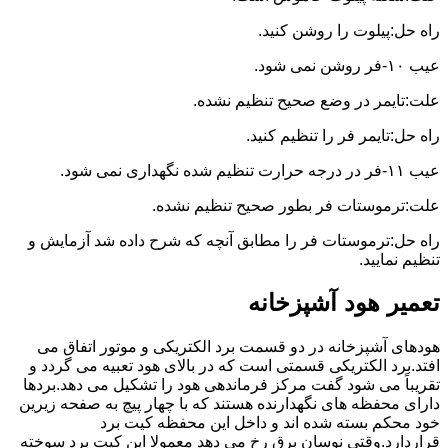
راه حل:پیلوت را روشن کنید.
عیب ۱۰-فر روشن نمی شود.
علت:تایمر در وضع صحیح تنظیم نشده.
راه حل:تایمر فر را تنظیم کنید.
عیب ۱۱-فر در درجه حرارت تنظیم شده نگهداری نمی شود.
علت:ترموستات فر بطور صحیح تنظیم نشده.
راه حل:ترموستات فر را مطابق آنچه که شرح داده شد آزمایش و
تنظیم نمایید.
تعمیر هود آشپزخانه
هودهای آشپزخانه در دو قسمت برد الکتریکی و موتور اتفاق می
افتد.برد الکتریکی قسمتی است که در بالای هود تعبیه می گردد و
تقریباً می شود گفت مرکز فرماندهی هود را تشکیل می دهد.بردها
دارای محفظه های نگهدارنده هستند که با چهار پیچ به صفحه زیرین
خود محکم بسته شده اند و داخل این محفظه کیت برد
قراردارد.وقتی نوسان برق رخ می دهد معمولا این کیت برد سوخته