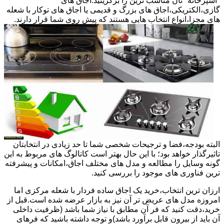
"آشپزخانه "تان مناسب ترین را برگزینید.اجاق های
گازی،الکتریکی،اجاق های بزرگ و قدیمی یا اجاق های توکار با شعله
های مجزا،انواع انتخاب هایی هستند که پیش روی شما قرار دارند.
البته بودجه،فضا و ترجیحات شخصی شما تا حد زیادی در انتخابتان
تاثیرگذار خواهد بود؛ با این حال بهتر است کاتالوگ های مربوط به این
گونه وسایل را مطالعه و مدل های مختلف اجاق،امکانات و پیشرفته
ترین فناوری های موجود را بررسی کنید.
ارزان ترین انتخاب،خرید یک اجاق ساده فردار با شعله مرکزی اما
امروزه مدل های عریض تر آن نیز به بازار عرضه شده است.قبل از
خرید،دقت کنید که فر آن مطابق با نیاز شما باشد (ظرفیت داخلی
آن باید از بیرون قابل برآورد باشد)و توجه داشته باشید که فرهای