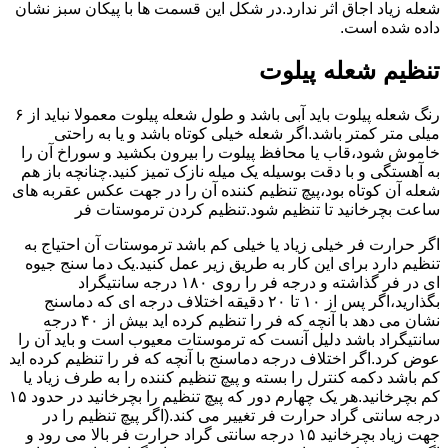
شعله زیاد اجاق اثر ندارد.در شکل این قسمت ها با پیکان سبز نشان
داده شده است.
تنظیم شعله پیلوت
رنگ شعله پیلوت باید آبی باشد و طول شعله پیلوت معمولا نباید از ۶
میلی متر کمتر باشد.اگر شعله خیلی کوتاه باشد و یا به راحتی
خاموش شود،قاب یا محافظ پیلوت را بیرون بکشید و سوراخ آن را
به آهستگی و با دقت بوسیله یک میله نازک تمیز کنید.چنانچه باز هم
شعله آن کوتاه بود،پیچ تنظیم کننده آن را در جهت عکس عقربه های
ساعت بچرخانید تا تنظیم شود.تنظیم کردن ترموستات فر
اگر حرارت فر خیلی زیاد یا خیلی کم باشد ترموستات آن احتیاج به
تنظیم دارد برای این کار به طریق زیر عمل کنید.یک دما سنج جیوه
ای در فر گذاشته و درجه فر را روی ۱۸۰ درجه سانتیگراد
بگذارید،اگر پس از ۱۰ تا ۲۰ دقیقه اختلاف درجه ای که دماسنج
نشان می دهد با آنچه که فر را تنظیم کرده اید بیش از ۴۰ درجه
سانتیگراد باشد دلیل آنست که ترموستات معیوب است و باید آن را
عوض کرد.اگر اختلاف درجه دماسنج با آنچه که فر را تنظیم کرده اید
کم باشد دکمه کنترل را بسته و پیچ تنظیم کننده را به طرف زیاد یا
کم بچرخانید.هر یک چهارم دور که پیچ تنظیم را بچرخانید در حدود ۱۵
درجه سانتی گراد حرارت فر تغییر می کند.(اگر پیچ تنظیم را در
جهت زیاد بچرخانید ۱۵ درجه سانتی گراد حرارت فر بالا می رود و