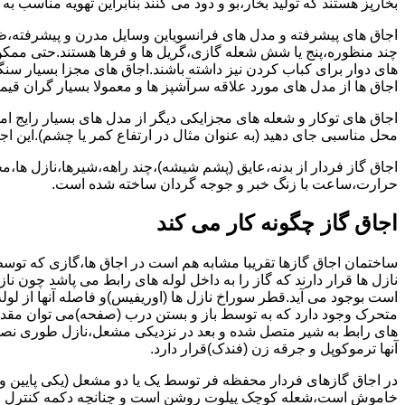
بخارپز هستند که تولید بخار،بو و دود می کنند بنابراین تهویه مناسب
اجاق های پیشرفته و مدل های فرانسویاین وسایل مدرن و پیشرفته،ظرف
چند منظوره،پنج یا شش شعله گازی،گریل ها و فرها هستند.حتی ممکن
های دوار برای کباب کردن نیز داشته باشند.اجاق های مجزا بسیار سنگی
اجاق ها از مدل های مورد علاقه سرآشپز ها و معمولا بسیار گران قی
اجاق های توکار و شعله های مجزایکی دیگر از مدل های بسیار رایج ام
محل مناسبی جای دهید (به عنوان مثال در ارتفاع کمر یا چشم).این اجاق
اجاق گاز فردار از بدنه،عایق (پشم شیشه)،چند راهه،شیرها،نازل ها
حرارت،ساعت با زنگ خبر و جوجه گردان ساخته شده است.
اجاق گاز چگونه کار می کند
ساختمان اجاق گازها تقریبا مشابه هم است در اجاق ها،گازی که توسط
نازل ها قرار دارند که گاز را به داخل لوله های رابط می پاشد چون ناز
است بوجود می آید.قطر سوراخ نازل ها (اوریفیس)و فاصله آنها از لول
متحرک وجود دارد که به توسط باز و بستن درب (صفحه)می توان مقدار د
های رابط به شیر متصل شده و بعد در نزدیکی مشعل،نازل طوری نصب 
آنها ترموکوپل و جرقه زن (فندک)قرار دارد.
در اجاق گازهای فردار محفظه فر توسط یک یا دو مشعل (یکی پایین و
خاموش است،شعله کوچک پیلوت روشن است و چنانچه دکمه کنترل را چرخ