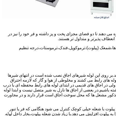
 می دهند تا دو فضای مجزای پخت و پز داشته و فر خود را نیز در
انعطاف پذیرتر و متداول تر هستند.
ل ها،شمعک (پیلوت)،ترموکوپل،فندک،ترموستات،درجه تنظیم
سد.بر روی این لوله شیرهای اجاق نصب شده است در انتهای شیرها
 لوله های رابط می کشند و مخلوطی از هوا و گاز که لازمه احتراق
 ولی در اجاق های قدیمی در ابتدای لوله های رابط محفظه ای با درب
ه باشیم.در بعضی از اجاق ها نازل به شیر متصل نیست و ابتدا لوله
 مذکور مشعل ها که محل سوخت اجاق است قرار دارند و در مجاورت
یلوت با شعله خیلی کوچک کنترل می شود هنگامی که فر یا تنور
ه پیلوت افزایش می دهد.با زیاد شدن شعله پیلوت،بخار داخل لوله