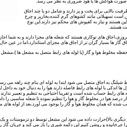
 به صورت هواکش ها یا هود ضروری به نظر می رسد.
یت بالایی برای پخت و پز دارند و شامل دو یا چند اجاق
 است تسهیلاتی مانند کشوهای گرم کننده،بخارپز و چرخ
ن هستند و نیاز به کفپوش های محکم نیز دارند.این نوع
مت هستند.
روزی،اجاق های توکاری هستند که شعله های مجزا دارند و به شما اجازه
 گاز ها بسیار گران تر از اجاق های مجزای استاندارد،اما در عین حال 
،محفظه مخلوط هوا و گاز (یا لوله های رابط متصل به مشعل ها )،مشع
 شیلنگ به اجاق متصل می شود ابتدا به لوله ای بنام چند راهه می ر
ل ها اندکی با لوله های رابط فاصله دارند هوا را به دنبال خود به داخل
ه های رابط حساب شده است و تقریبا احتیاجی به تنظیم و تعمیر ندارند
رصد هوا در مخلوط گاز و هوا را تنظیم نموده تا شعله مناسبی را داشت
شده که همان مخلوط هوا و گاز را بوجود می آورد.بعد از لوله های
 دیگری بالا)حرارت داده می شود این مشعل توسط دو ترموستات و یک پ
انیده و روشن کنیم این دکمه شیری را باز می کند و جریان گاز را ب