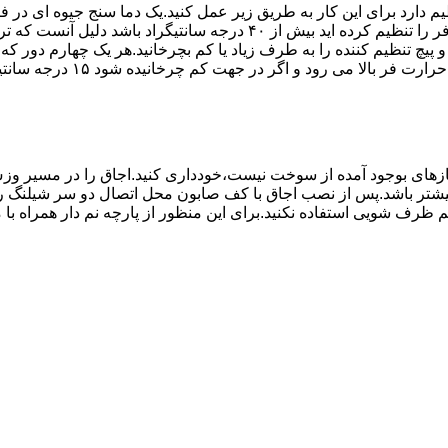
۱۰ تا ۲۰ دقیقه اختلاف درجه ای که دماسنج نشان می دهد با آنچه که فر را ت
می کند.(اگر پیچ تنظیم را در 
های بوجود آمده از سوخت نیست،خودداری کنید.اجاق را در مسیر وزش
د از بست مناسب استفاده شود.طول شیلنگ نباید از ۱.۵ متر بیشتر باشد.پس از نصب اجاق با کف صابون 
 شویی استفاده نکنید.برای این منظور از پارچه نم دار همراه با موا