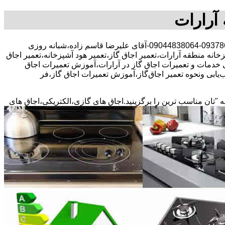
 آرارات
30 در صد تخفیف بیمه رایگان،09378663156-09044838064-آقای علیرضا قاسم زاده،شبانه روزی
زخانه منطقه آرارات،تعمیر اجاق گاز،تعمیر هود آشپزخانه،تعمیر اجاق
دگی خدمات و تعمیرات اجاق گاز در آرارات،آموزش تعمیرات اجاق
یابی ونحوه تعمیر اجاق‌گاز،آموزش تعمیرات اجاق گاز،فر
ه "تان مناسب ترین را برگزینید.اجاق های گازی،الکتریکی،اجاق های