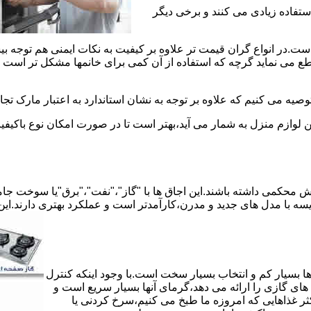
استفاده زیادی می کنند و برخی دیگر
است.در انواع گران قیمت تر علاوه بر کیفیت به نکات ایمنی هم توجه ب
 نماید گرچه که استفاده از آن کمی برای خانمها مشکل تر است لیکن 
صیه می کنیم که علاوه بر توجه به نشان استاندارد به اعتبار مارک تج
ن لوازم منزل به شمار می آید،بهتر است تا در صورت امکان نوع باکیفی
محکمی داشته باشند.این اجاق ها با "گاز"،"نفت"،"برق"یا سوخت جامد 
مقایسه با مدل های جدید و مدرن،کارآمدتر است و عملکرد بهتری دارند.این
 بسیار کم و انتخاب بسیار سخت است.با وجود اینکه کنترل
ای گازی را ارائه می دهد،گرمای آنها بسیار سریع است و
ثر غذاهایی که امروزه ما طبخ می کنیم،سرخ کردنی یا