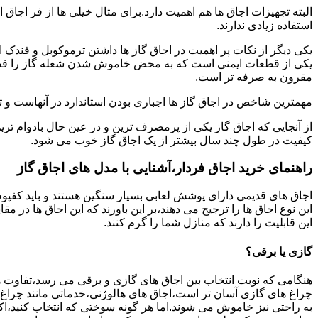
البته تجهیزات اجاق ها هم اهمیت دارد.برای مثال خیلی ها از فر اجاق 
استفاده زیادی ندارند.
یکی دیگر از نکات پر اهمیت در اجاق گاز ها داشتن ترموکوبل و فندک 
یکی از قطعات ایمنی است که به محض خاموش شدن شعله گاز را قطع می
مقرون به صرفه تر است.
مهمترین شاخص در اجاق گاز ها اجباری بودن استاندارد در آنهاست و تو
از آنجایی که اجاق گاز یکی از پرمصرف ترین و در عین حال بادوام تری
کیفیت در طول چند سال بیشتر از یک اجاق گاز خوب می شود.
راهنمای خرید اجاق فردار،آشنایی با مدل های اجاق گاز
اجاق های قدیمی دارای پوشش لعابی بسیار سنگین هستند و باید کفپوش 
این نوع اجاق ها را ترجیح می دهند،بر این باورند که این اجاق ها در 
این قابلیت را دارند که منازل شما را گرم کنند.
گازی یا برقی؟
هنگامی که نوبت انتخاب بین اجاق های گازی و برقی می رسد،تفاوت ها
چراغ های گازی آسان تر است،اجاق های هالوژنی،خدماتی مانند چراغ ه
به راحتی نیز خاموش می شوند.اما هر گونه سوختی که انتخاب کنید،اک