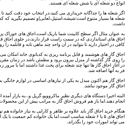
انواع دو شعله ای یا شش شعله ای هستند.
اگر شعله ها را جداگانه خریداری می کنید،در انتخاب خود دقت کنید تا
شعله ها بسیار متنوع است:شیشه،استیل،لعابی)و تصمیم بگیرید که کدام
داشت.
به عنوان مثال اگر سطح کابینت شما باریک است،اجاق های خوراک پزی 
اجاق های استانداردی که در سمت راست قرار دارند،در جلوی اجاق قرا
کافی در اختیار دارید تا بتوانید در آن واحد چند ماهی تابه و قابلمه را ر
اجاق گاز های هوشمند و قابل برنامه ریزی به کدبانوی خانه امکان می 
را روی گاز گذاشته از منزل بیرون برود و مطمئن باشد در زمان مقر
در آغاز اجاق گاز ها تنها چند شعله برای پخت غذا داشتند اما با مرور
فر به آنها اضافه شد.
اجاق گاز هم اکنون مبدل به یکی از نیازهای اساسی در لوازم خانگی ب
اجاق گاز موجود نباشد.
البته اخیرا دستگاه های دیگری نظیر ماکروویو،گریل و...به بازار آمده ان
انجام دهند.اما باز هم فروش اجاق گاز به مراتب بیش از این محصولا
هنگام خرید اجاق گاز باید علاوه بر ظاهر و کارایی به نیاز خانواده هم
می تواند امورات خود را بگذراند.