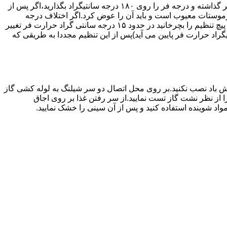
اگر حرارت فر خیلی زیاد یا خیلی کم باشد ترموستات آن احتیاج به تنظیم دارد برای این کار به طریق زیر عمل کنید.یک دما سنج جیوه ای در فر گذاشته و درجه فر را روی ۱۸۰ درجه سانتیگراد بگذارید،اگر پس از
نظیم کرده اید بیش از ۴۰ درجه سانتیگراد باشد دلیل آنست که ترموستات معیوب است و باید آن را عوض کرد.اگر اختلاف درجه
دماسنج با آنچه که فر را تنظیم کرده اید کم باشد دکمه کنترل را بسته و پیچ تنظیم کننده را به طرف زیاد یا کم بچرخانید.هر یک چهارم دور که پیچ تنظیم را بچرخانید در حدود ۱۵ درجه سانتی گراد حرارت فر تغییر
جهت زیاد بچرخانید ۱۵ درجه سانتی گراد حرارت فر بالا می رود و اگر در جهت کم چرخانیده شود ۱۵ درجه سانتیگراد حرارت فر پایین می آید)پس از این تنظیم مجددا به طریقی که
 باد نصب نکنید.بر روی محل اتصال دو سر شیلنگ به لوله کشی گاز
محل اتصال دو سر شیلنگ را از نظر نشت گاز تست نمایید.از سر رفتن غذا بر روی اجاق
د شوینده استفاده کنید و پس از آن سینی را خشک نمایید.