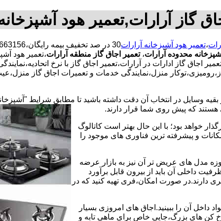
اق گاز آرارات,تعمیر هود آشپزخانه
رات
،
تعمیر هود آشپزخانه آرارات
شپزخانه محدوده آرارات
،
تعمیر اجاق گاز منطقه آرارات
،تعمیر هود آشپ
یر اجاق گاز ادارات در آرارات،تعمیر اجاق گاز با نرخ اتحادیه،نماین
ز،رومیزی،توکار منزل،نمایندگی خدمات و تعمیرات اجاق گاز منزل،عیب‌
 بقیه وسایل در انتخاب آن دقت داشته باشید تا مطابق شرایط "آشپزخان
ی هستند که پیش روی شما قرار دارند.
ذار خواهد بود؛ با این حال بهتر است کاتالوگ
انات و پیشرفته ترین فناوری های موجود را
وزه مدل های عریض تر آن نیز به بازار عرضه
فیت داخلی آن باید از بیرون قابل برآورد
 دارند.در صورت امکان،فری تهیه کنید که در
 داخل آن را ببینید.اجاق های امروزی بسیار
رخ کن های بزرگ،جایی خاص برای ماهی تابه و