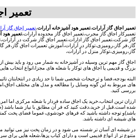
تعمیر اج
تعمیر اجاق گاز آرارات
،
تعمیر هود آشپزخانه آرارات
،
تعمیر اجاق گاز آرا
تعمیرکار اجاق گاز مجرب،تعمیر اجاق گاز محدوده آرارات،
تعمیر هود آ
گاز شرکت،تعمیر اجاق گاز ادارات،تعمیر اجاق گاز شرکت در آرارات،تعم
گاز،فر گاز،رومیزی،توکار در آرارات،آموزش تعمیرات اجاق گاز،فر گا
گاز،رومیزی،توکار منزل در آرارات،
اجاق گاز مهم ترین وسیله در آشپزخانه به شمار می رود و باید بیش از
بزرگ و قدیمی یا اجاق های توکار با شعله های مجزا،انواع انتخاب های
البته بودجه،فضا و ترجیحات شخصی شما تا حد زیادی در انتخابتان تاثیرگ
های مربوط به این گونه وسایل را مطالعه و مدل های مختلف اجاق،امک
بررسی کنید.
ارزان ترین انتخاب،خرید یک اجاق ساده فردار با شعله مرکزی اما امر
شده است.قبل از خرید،دقت کنید که فر آن مطابق با نیاز شما باشد (ظر
باشد)و توجه داشته باشید که فرهای خودشوی،عموما فضای پخت کمتری
های شیشه ای داشته باشد.
در شیشه ای آسان تر شسته می شود و در زمان پخت نیز می توانید مواد
متنوع تر از انواع قدیمی است و دارای کباب پزها،شعله هایی برای س