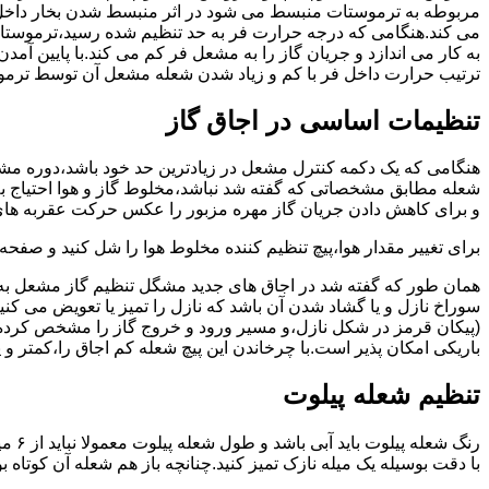
مربوطه به ترموستات منبسط می شود در اثر منبسط شدن بخار داخل 
می کند.هنگامی که درجه حرارت فر به حد تنظیم شده رسید،ترموستات 
به کار می اندازد و جریان گاز را به مشعل فر کم می کند.با پایین آ
ترتیب حرارت داخل فر با کم و زیاد شدن شعله مشعل آن توسط ترمو
تنظیمات اساسی در اجاق گاز
شعله مطابق مشخصاتی که گفته شد نباشد،مخلوط گاز و هوا احتیاج به 
و برای کاهش دادن جریان گاز مهره مزبور را عکس حرکت عقربه های
برای تغییر مقدار هوا،پیچ تنظیم کننده مخلوط هوا را شل کنید و صفح
همان طور که گفته شد در اجاق های جدید مشگل تنظیم گاز مشعل به 
سوراخ نازل و یا گشاد شدن آن باشد که نازل را تمیز یا تعویض می کن
(پیکان قرمز در شکل نازل،و مسیر ورود و خروج گاز را مشخص کرده
باریکی امکان پذیر است.با چرخاندن این پیچ شعله کم اجاق را،کمتر و 
تنظیم شعله پیلوت
رنگ 
با دقت بوسیله یک میله نازک تمیز کنید.چنانچه باز هم شعله آن کوتا