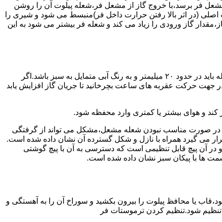
شعل فر برسد،با خروج گاز از مشعل فر،شعله پیلوت آن را روشن
 اصلی (در اثر بالا رفتن حرارت داخل فر)منبسط می شود و شیری را
،مقدار گاز ورودی را زیاد می کند و شعله فر بیشتر می شود به این
هنگامی که یک دکمه کنترل مشعل در زیادترین حد خود باشد،دوره مشعل باید آبی بسوزد و داخل آن یعنی در قسمت وسط مشعل ارتفاع شعله باید در حدود ۲۰ میلیمتر و به رنگ آبی متمایل به سبز باشد.اگر
 در جهت حرکت عقربه های ساعت بچرخانید تا جریان گاز افزایش یابد
 کند و هوای بیشتر یا کمتری وارد محفظه شود.
لی در صورت مناسب نبودن شعله مشعل،مشکل می تواند از گرفتگی
قرار می گیرد همراه با نازل و شکل گسترده آن نشان داده شده است.
ر آن پیچ قابل تنظیمی است که دسترسی به آن با پیچ گوشتی
قسمت ها با پیکان سبز نشان داده شده است.
تاه باشد و یا به راحتی خاموش شود،قاب یا محافظ پیلوت را بیرون بکشید و سوراخ آن را به آهستگی و
ا تنظیم شود.تنظیم کردن ترموستات فر