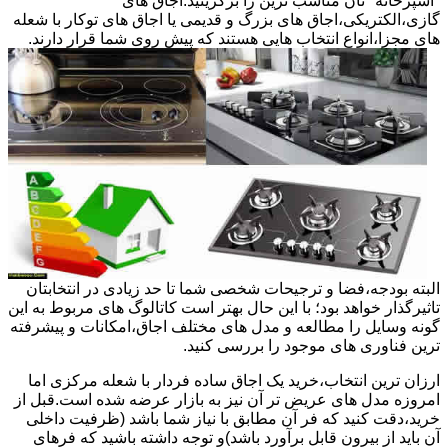
"آشپزخانه "تان مناسب ترین را برگزینید.اجاق های
گازی،الکتریکی،اجاق های بزرگ و قدیمی یا اجاق های توکار با شعله
های مجزا،انواع انتخاب هایی هستند که پیش روی شما قرار دارند.
البته بودجه،فضا و ترجیحات شخصی شما تا حد زیادی در انتخابتان
تاثیرگذار خواهد بود؛ با این حال بهتر است کاتالوگ های مربوط به این
گونه وسایل را مطالعه و مدل های مختلف اجاق،امکانات و پیشرفته
ترین فناوری های موجود را بررسی کنید.
ارزان ترین انتخاب،خرید یک اجاق ساده فردار با شعله مرکزی اما
امروزه مدل های عریض تر آن نیز به بازار عرضه شده است.قبل از
خرید،دقت کنید که فر آن مطابق با نیاز شما باشد (ظرفیت داخلی
آن باید از بیرون قابل برآورد باشد)و توجه داشته باشید که فرهای