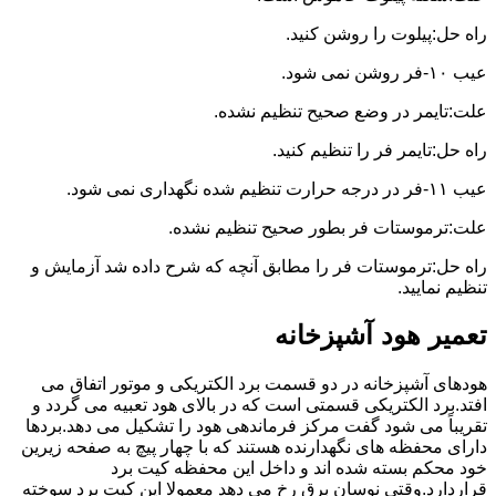
راه حل:پیلوت را روشن کنید.
عیب ۱۰-فر روشن نمی شود.
علت:تایمر در وضع صحیح تنظیم نشده.
راه حل:تایمر فر را تنظیم کنید.
عیب ۱۱-فر در درجه حرارت تنظیم شده نگهداری نمی شود.
علت:ترموستات فر بطور صحیح تنظیم نشده.
راه حل:ترموستات فر را مطابق آنچه که شرح داده شد آزمایش و
تنظیم نمایید.
تعمیر هود آشپزخانه
هودهای آشپزخانه در دو قسمت برد الکتریکی و موتور اتفاق می
افتد.برد الکتریکی قسمتی است که در بالای هود تعبیه می گردد و
تقریباً می شود گفت مرکز فرماندهی هود را تشکیل می دهد.بردها
دارای محفظه های نگهدارنده هستند که با چهار پیچ به صفحه زیرین
خود محکم بسته شده اند و داخل این محفظه کیت برد
قراردارد.وقتی نوسان برق رخ می دهد معمولا این کیت برد سوخته