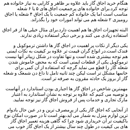
هنگام خرید اجاق گاز باید علاوه بر ظاهر و کارایی به نیاز خانواده هم
توجه کرد.برای خانواده های پرجمعیت اجاق های ۵ یا ۶ شعله
مناسب است اما یک خانواده کم جمعیت با یک اجاق ۴ شعله یا اجاق
رومیزی ۲ شعله هم می تواند امورات خود را بگذراند.
البته تجهیزات اجاق ها هم اهمیت دارد.برای مثال خیلی ها از فر اجاق
استفاده زیادی می کنند و برخی دیگر استفاده زیادی ندارند.
یکی دیگر از نکات پر اهمیت در اجاق گاز ها داشتن ترموکوبل و
فندک است.در انواع گران قیمت تر علاوه بر کیفیت به نکات ایمنی
هم توجه بیشتری شده است و تنها تفاوت در شکل زیباتر آنها نیست
ترموکوبل یکی از قطعات ایمنی است که به محض خاموش شدن
شعله گاز را قطع می نماید گرچه که استفاده از آن کمی برای
خانمها مشکل تر است لیکن چند ثانیه تامل تا داغ دن شمعک و شعله
گاز از بروز یک حادثه مقرون به صرفه تر است.
مهمترین شاخص در اجاق گاز ها اجباری بودن استاندارد در آنهاست
و توصیه می کنیم که علاوه بر توجه به نشان استاندارد به اعتبار
مارک تجاری و خدمات پس از فروش اجاق گاز نیز توجه نمایید.
از آنجایی که اجاق گاز یکی از پرمصرف ترین و در عین حال بادوام
ترین لوازم منزل به شمار می آید،بهتر است تا در صورت امکان نوع
باکیفیت تر آن خریداری شود چرا که گاهی هزینه تعمیر اجاق گاز
های بی کیفیت در طول چند سال بیشتر از یک اجاق گاز خوب می