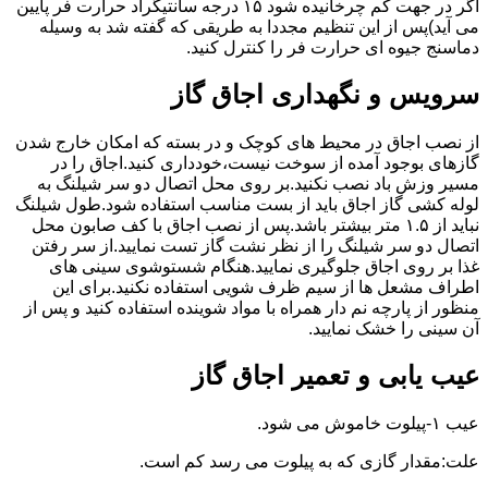
اگر در جهت کم چرخانیده شود ۱۵ درجه سانتیگراد حرارت فر پایین
می آید)پس از این تنظیم مجددا به طریقی که گفته شد به وسیله
دماسنج جیوه ای حرارت فر را کنترل کنید.
سرویس و نگهداری اجاق گاز
از نصب اجاق در محیط های کوچک و در بسته که امکان خارج شدن
گازهای بوجود آمده از سوخت نیست،خودداری کنید.اجاق را در
مسیر وزش باد نصب نکنید.بر روی محل اتصال دو سر شیلنگ به
لوله کشی گاز اجاق باید از بست مناسب استفاده شود.طول شیلنگ
نباید از ۱.۵ متر بیشتر باشد.پس از نصب اجاق با کف صابون محل
اتصال دو سر شیلنگ را از نظر نشت گاز تست نمایید.از سر رفتن
غذا بر روی اجاق جلوگیری نمایید.هنگام شستوشوی سینی های
اطراف مشعل ها از سیم ظرف شویی استفاده نکنید.برای این
منظور از پارچه نم دار همراه با مواد شوینده استفاده کنید و پس از
آن سینی را خشک نمایید.
عیب یابی و تعمیر اجاق گاز
عیب ۱-پیلوت خاموش می شود.
علت:مقدار گازی که به پیلوت می رسد کم است.