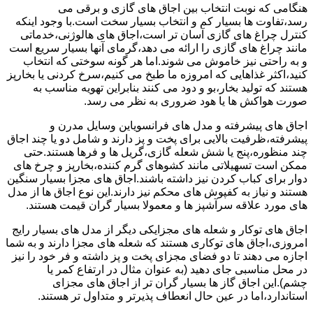
هنگامی که نوبت انتخاب بین اجاق های گازی و برقی می
رسد،تفاوت ها بسیار کم و انتخاب بسیار سخت است.با وجود اینکه
کنترل چراغ های گازی آسان تر است،اجاق های هالوژنی،خدماتی
مانند چراغ های گازی را ارائه می دهد،گرمای آنها بسیار سریع است
و به راحتی نیز خاموش می شوند.اما هر گونه سوختی که انتخاب
کنید،اکثر غذاهایی که امروزه ما طبخ می کنیم،سرخ کردنی یا بخارپز
هستند که تولید بخار،بو و دود می کنند بنابراین تهویه مناسب به
صورت هواکش ها یا هود ضروری به نظر می رسد.
اجاق های پیشرفته و مدل های فرانسویاین وسایل مدرن و
پیشرفته،ظرفیت بالایی برای پخت و پز دارند و شامل دو یا چند اجاق
چند منظوره،پنج یا شش شعله گازی،گریل ها و فرها هستند.حتی
ممکن است تسهیلاتی مانند کشوهای گرم کننده،بخارپز و چرخ های
دوار برای کباب کردن نیز داشته باشند.اجاق های مجزا بسیار سنگین
هستند و نیاز به کفپوش های محکم نیز دارند.این نوع اجاق ها از مدل
های مورد علاقه سرآشپز ها و معمولا بسیار گران قیمت هستند.
اجاق های توکار و شعله های مجزایکی دیگر از مدل های بسیار رایج
امروزی،اجاق های توکاری هستند که شعله های مجزا دارند و به شما
اجازه می دهند تا دو فضای مجزای پخت و پز داشته و فر خود را نیز
در محل مناسبی جای دهید (به عنوان مثال در ارتفاع کمر یا
چشم).این اجاق گاز ها بسیار گران تر از اجاق های مجزای
استاندارد،اما در عین حال انعطاف پذیرتر و متداول تر هستند.