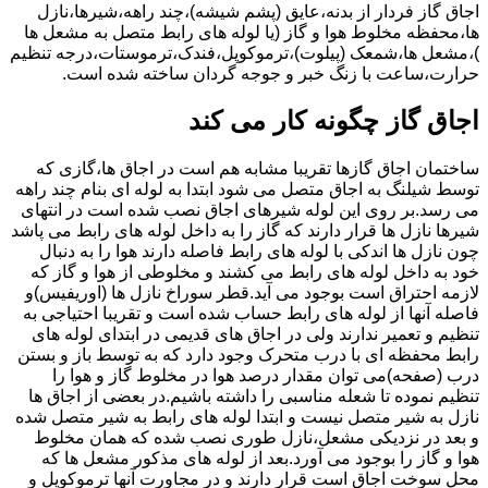
اجاق گاز فردار از بدنه،عایق (پشم شیشه)،چند راهه،شیرها،نازل
ها،محفظه مخلوط هوا و گاز (یا لوله های رابط متصل به مشعل ها
)،مشعل ها،شمعک (پیلوت)،ترموکوپل،فندک،ترموستات،درجه تنظیم
حرارت،ساعت با زنگ خبر و جوجه گردان ساخته شده است.
اجاق گاز چگونه کار می کند
ساختمان اجاق گازها تقریبا مشابه هم است در اجاق ها،گازی که
توسط شیلنگ به اجاق متصل می شود ابتدا به لوله ای بنام چند راهه
می رسد.بر روی این لوله شیرهای اجاق نصب شده است در انتهای
شیرها نازل ها قرار دارند که گاز را به داخل لوله های رابط می پاشد
چون نازل ها اندکی با لوله های رابط فاصله دارند هوا را به دنبال
خود به داخل لوله های رابط می کشند و مخلوطی از هوا و گاز که
لازمه احتراق است بوجود می آید.قطر سوراخ نازل ها (اوریفیس)و
فاصله آنها از لوله های رابط حساب شده است و تقریبا احتیاجی به
تنظیم و تعمیر ندارند ولی در اجاق های قدیمی در ابتدای لوله های
رابط محفظه ای با درب متحرک وجود دارد که به توسط باز و بستن
درب (صفحه)می توان مقدار درصد هوا در مخلوط گاز و هوا را
تنظیم نموده تا شعله مناسبی را داشته باشیم.در بعضی از اجاق ها
نازل به شیر متصل نیست و ابتدا لوله های رابط به شیر متصل شده
و بعد در نزدیکی مشعل،نازل طوری نصب شده که همان مخلوط
هوا و گاز را بوجود می آورد.بعد از لوله های مذکور مشعل ها که
محل سوخت اجاق است قرار دارند و در مجاورت آنها ترموکوپل و