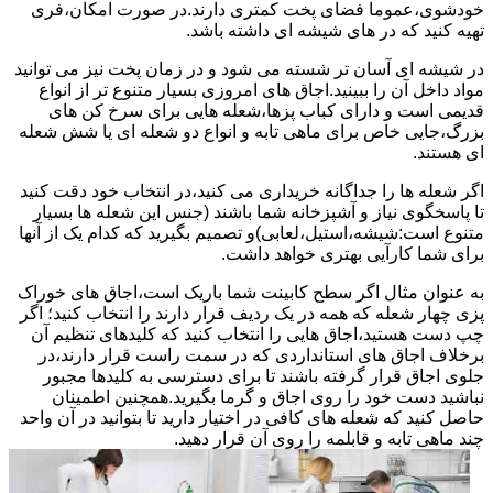
خودشوی،عموما فضای پخت کمتری دارند.در صورت امکان،فری
تهیه کنید که در های شیشه ای داشته باشد.
در شیشه ای آسان تر شسته می شود و در زمان پخت نیز می توانید
مواد داخل آن را ببینید.اجاق های امروزی بسیار متنوع تر از انواع
قدیمی است و دارای کباب پزها،شعله هایی برای سرخ کن های
بزرگ،جایی خاص برای ماهی تابه و انواع دو شعله ای یا شش شعله
ای هستند.
اگر شعله ها را جداگانه خریداری می کنید،در انتخاب خود دقت کنید
تا پاسخگوی نیاز و آشپزخانه شما باشند (جنس این شعله ها بسیار
متنوع است:شیشه،استیل،لعابی)و تصمیم بگیرید که کدام یک از آنها
برای شما کارآیی بهتری خواهد داشت.
به عنوان مثال اگر سطح کابینت شما باریک است،اجاق های خوراک
پزی چهار شعله که همه در یک ردیف قرار دارند را انتخاب کنید؛ اگر
چپ دست هستید،اجاق هایی را انتخاب کنید که کلیدهای تنظیم آن
برخلاف اجاق های استانداردی که در سمت راست قرار دارند،در
جلوی اجاق قرار گرفته باشند تا برای دسترسی به کلیدها مجبور
نباشید دست خود را روی اجاق و گرما بگیرید.همچنین اطمینان
حاصل کنید که شعله های کافی در اختیار دارید تا بتوانید در آن واحد
چند ماهی تابه و قابلمه را روی آن قرار دهید.