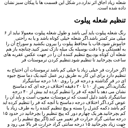
شعله زیاد اجاق اثر ندارد.در شکل این قسمت ها با پیکان سبز نشان
داده شده است.
تنظیم شعله پیلوت
رنگ شعله پیلوت باید آبی باشد و طول شعله پیلوت معمولا نباید از ۶
میلی متر کمتر باشد.اگر شعله خیلی کوتاه باشد و یا به راحتی
خاموش شود،قاب یا محافظ پیلوت را بیرون بکشید و سوراخ آن را
به آهستگی و با دقت بوسیله یک میله نازک تمیز کنید.چنانچه باز هم
شعله آن کوتاه بود،پیچ تنظیم کننده آن را در جهت عکس عقربه های
ساعت بچرخانید تا تنظیم شود.تنظیم کردن ترموستات فر
اگر حرارت فر خیلی زیاد یا خیلی کم باشد ترموستات آن احتیاج به
تنظیم دارد برای این کار به طریق زیر عمل کنید.یک دما سنج جیوه
ای در فر گذاشته و درجه فر را روی ۱۸۰ درجه سانتیگراد
بگذارید،اگر پس از ۱۰ تا ۲۰ دقیقه اختلاف درجه ای که دماسنج
نشان می دهد با آنچه که فر را تنظیم کرده اید بیش از ۴۰ درجه
سانتیگراد باشد دلیل آنست که ترموستات معیوب است و باید آن را
عوض کرد.اگر اختلاف درجه دماسنج با آنچه که فر را تنظیم کرده اید
کم باشد دکمه کنترل را بسته و پیچ تنظیم کننده را به طرف زیاد یا
کم بچرخانید.هر یک چهارم دور که پیچ تنظیم را بچرخانید در حدود ۱۵
درجه سانتی گراد حرارت فر تغییر می کند.(اگر پیچ تنظیم را در
جهت زیاد بچرخانید ۱۵ درجه سانتی گراد حرارت فر بالا می رود و