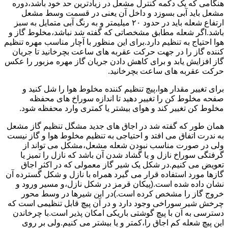
هنگامی که یک دکمه کنترل مشعل در زیادترین حد خود باشد،دوره
مشعل باید آبی بسوزد و داخل آن یعنی در قسمت وسط مشعل
ارتفاع شعله باید در حدود ۲۰ میلیمتر و به رنگ آبی متمایل به سبز
باشد.اگر شعله مطابق مشخصاتی که گفته شد نباشد،مخلوط گاز و
هوا احتیاج به تنظیم دارد.برای این منظور با آچار مناسب مهره تنظیم
کننده گاز را در جهت حرکت عقربه های ساعت بچرخانید تا جریان
گاز افزایش یابد و برای کاهش دادن جریان گاز مهره مزبور را عکس
حرکت عقربه های ساعت بچرخانید.
برای تغییر مقدار هوا،پیچ تنظیم کننده مخلوط هوا را شل کنید و
صفحه مخلوط کن را تغییر دهید تا اندازه سوراخ های محفظه
مخلوط کن تغییر کند و هوای بیشتر یا کمتری وارد محفظه شود.
همان طور که گفته شد در اجاق های جدید مشگل تنظیم گاز مشعل
به ندرت اتفاق می افتد و احتیاجی به تنظیم مخلوط هوا و گاز نیست
ولی در صورت مناسب نبودن شعله مشعل،مشکل می تواند از
گرفتگی سوراخ نازل و یا گشاد شدن آن باشد که نازل را تمیز یا
تعویض می کنیم.در شکل یک شیر گاز معمولی که در اکثر اجاق
گازها مورد استفاده قرار می گیرد همراه با نازل و شکل گسترده آن
نشان داده شده است.(پیکان قرمز در شکل نازل،و مسیر ورود و
خروج گاز را مشخص کرده است.)در این شیرها در وسط محور
چرخش شیر سوراخی وجود دارد و در آن پیچ قابل تنظیمی است که
دسترسی به آن با پیچ گوشتی باریکی امکان پذیر است.با چرخاندن
این پیچ شعله کم اجاق را،کمتر و یا بیشتر می کنیم.ولی بر روی