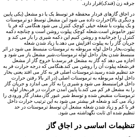
جرقه زن (فندک)قرار دارد.
در اجاق گازهای فردار محفظه فر توسط یک یا دو مشعل (یکی پایین
و دیگری بالا)حرارت داده می شود این مشعل توسط دو ترموستات
و یک پیلوت با شعله خیلی کوچک کنترل می شود هنگامی که فر یا
تنور خاموش است،شعله کوچک پیلوت روشن است و چنانچه دکمه
کنترل را چرخانیده و روشن کنیم این دکمه شیری را باز می کند و
جریان گاز را به پیلوت افزایش می دهد.با زیاد شدن شعله
پیلوت،بخار داخل لوله مربوطه به ترموستات منبسط می شود در اثر
منبسط شدن بخار داخل لوله ترموستات،شیر مشعل باز می شود و
اجازه می دهد که گاز به مشعل فر برسد،با خروج گاز از مشعل
فر،شعله پیلوت آن را روشن می کند.هنگامی که درجه حرارت فر به
حد تنظیم شده رسید،ترموستات اصلی فر به کار می افتد یعنی بخار
داخل لوله مربوطه به ترموستات اصلی (در اثر بالا رفتن حرارت
داخل فر)منبسط می شود و شیری را به کار می اندازد و جریان گاز
را به مشعل فر کم می کند.با پایین آمدن حرارت در فر،بخار لوله
ترموستات منقبض شده و توسط شیر عبور گاز،مقدار گاز ورودی را
زیاد می کند و شعله فر بیشتر می شود به این ترتیب حرارت داخل
فر با کم و زیاد شدن شعله مشعل آن توسط ترموستات در حد
تنظیم شده ای ثابت نگهداشته می شود.
تنظیمات اساسی در اجاق گاز