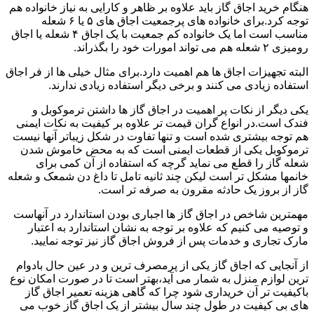
هنگام خرید اجاق گاز باید علاوه بر ظاهر و کارایی به نیاز خانواده هم
توجه کرد.برای خانواده های پرجمعیت اجاق های ۵ یا ۶ شعله
مناسب است اما یک خانواده کم جمعیت با یک اجاق ۴ شعله یا اجاق
رومیزی ۲ شعله هم می تواند امورات خود را بگذراند.
البته تجهیزات اجاق ها هم اهمیت دارد.برای مثال خیلی ها از فر اجاق
استفاده زیادی می کنند و برخی دیگر استفاده زیادی ندارند.
یکی دیگر از نکات پر اهمیت در اجاق گاز ها داشتن ترموکوبل و
فندک است.در انواع گران قیمت تر علاوه بر کیفیت به نکات ایمنی
هم توجه بیشتری شده است و تنها تفاوت در شکل زیباتر آنها نیست
ترموکوبل یکی از قطعات ایمنی است که به محض خاموش شدن
شعله گاز را قطع می نماید گرچه که استفاده از آن کمی برای
خانمها مشکل تر است لیکن چند ثانیه تامل تا داغ دن شمعک و شعله
گاز از بروز یک حادثه مقرون به صرفه تر است.
مهمترین شاخص در اجاق گاز ها اجباری بودن استاندارد در آنهاست
و توصیه می کنیم که علاوه بر توجه به نشان استاندارد به اعتبار
مارک تجاری و خدمات پس از فروش اجاق گاز نیز توجه نمایید.
از آنجایی که اجاق گاز یکی از پرمصرف ترین و در عین حال بادوام
ترین لوازم منزل به شمار می آید،بهتر است تا در صورت امکان نوع
باکیفیت تر آن خریداری شود چرا که گاهی هزینه تعمیر اجاق گاز
های بی کیفیت در طول چند سال بیشتر از یک اجاق گاز خوب می