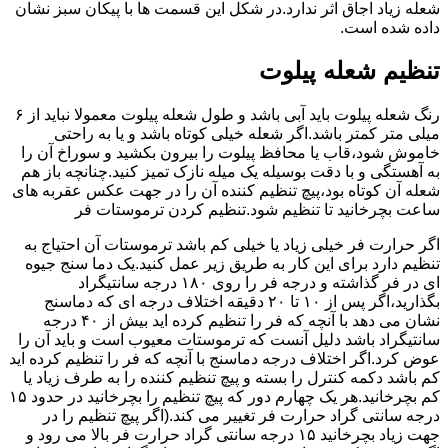
شعله زیاد اجاق اثر ندارد.در شکل این قسمت ها با پیکان سبز نشان
داده شده است.
تنظیم شعله پیلوت
رنگ شعله پیلوت باید آبی باشد و طول شعله پیلوت معمولا نباید از ۶
میلی متر کمتر باشد.اگر شعله خیلی کوتاه باشد و یا به راحتی
خاموش شود،قاب یا محافظ پیلوت را بیرون بکشید و سوراخ آن را
به آهستگی و با دقت بوسیله یک میله نازک تمیز کنید.چنانچه باز هم
شعله آن کوتاه بود،پیچ تنظیم کننده آن را در جهت عکس عقربه های
ساعت بچرخانید تا تنظیم شود.تنظیم کردن ترموستات فر
اگر حرارت فر خیلی زیاد یا خیلی کم باشد ترموستات آن احتیاج به
تنظیم دارد برای این کار به طریق زیر عمل کنید.یک دما سنج جیوه
ای در فر گذاشته و درجه فر را روی ۱۸۰ درجه سانتیگراد
بگذارید،اگر پس از ۱۰ تا ۲۰ دقیقه اختلاف درجه ای که دماسنج
نشان می دهد با آنچه که فر را تنظیم کرده اید بیش از ۴۰ درجه
سانتیگراد باشد دلیل آنست که ترموستات معیوب است و باید آن را
عوض کرد.اگر اختلاف درجه دماسنج با آنچه که فر را تنظیم کرده اید
کم باشد دکمه کنترل را بسته و پیچ تنظیم کننده را به طرف زیاد یا
کم بچرخانید.هر یک چهارم دور که پیچ تنظیم را بچرخانید در حدود ۱۵
درجه سانتی گراد حرارت فر تغییر می کند.(اگر پیچ تنظیم را در
جهت زیاد بچرخانید ۱۵ درجه سانتی گراد حرارت فر بالا می رود و