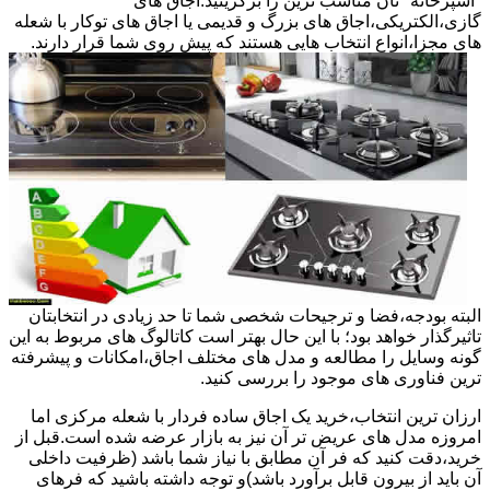
"آشپزخانه "تان مناسب ترین را برگزینید.اجاق های
گازی،الکتریکی،اجاق های بزرگ و قدیمی یا اجاق های توکار با شعله
های مجزا،انواع انتخاب هایی هستند که پیش روی شما قرار دارند.
البته بودجه،فضا و ترجیحات شخصی شما تا حد زیادی در انتخابتان
تاثیرگذار خواهد بود؛ با این حال بهتر است کاتالوگ های مربوط به این
گونه وسایل را مطالعه و مدل های مختلف اجاق،امکانات و پیشرفته
ترین فناوری های موجود را بررسی کنید.
ارزان ترین انتخاب،خرید یک اجاق ساده فردار با شعله مرکزی اما
امروزه مدل های عریض تر آن نیز به بازار عرضه شده است.قبل از
خرید،دقت کنید که فر آن مطابق با نیاز شما باشد (ظرفیت داخلی
آن باید از بیرون قابل برآورد باشد)و توجه داشته باشید که فرهای