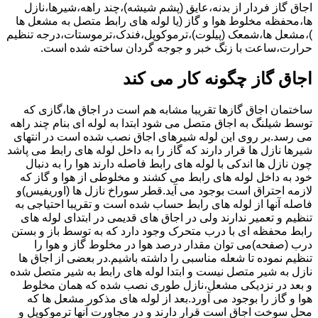
اجاق گاز فردار از بدنه،عایق (پشم شیشه)،چند راهه،شیرها،نازل
ها،محفظه مخلوط هوا و گاز (یا لوله های رابط متصل به مشعل ها
)،مشعل ها،شمعک (پیلوت)،ترموکوپل،فندک،ترموستات،درجه تنظیم
حرارت،ساعت با زنگ خبر و جوجه گردان ساخته شده است.
اجاق گاز چگونه کار می کند
ساختمان اجاق گازها تقریبا مشابه هم است در اجاق ها،گازی که
توسط شیلنگ به اجاق متصل می شود ابتدا به لوله ای بنام چند راهه
می رسد.بر روی این لوله شیرهای اجاق نصب شده است در انتهای
شیرها نازل ها قرار دارند که گاز را به داخل لوله های رابط می پاشد
چون نازل ها اندکی با لوله های رابط فاصله دارند هوا را به دنبال
خود به داخل لوله های رابط می کشند و مخلوطی از هوا و گاز که
لازمه احتراق است بوجود می آید.قطر سوراخ نازل ها (اوریفیس)و
فاصله آنها از لوله های رابط حساب شده است و تقریبا احتیاجی به
تنظیم و تعمیر ندارند ولی در اجاق های قدیمی در ابتدای لوله های
رابط محفظه ای با درب متحرک وجود دارد که به توسط باز و بستن
درب (صفحه)می توان مقدار درصد هوا در مخلوط گاز و هوا را
تنظیم نموده تا شعله مناسبی را داشته باشیم.در بعضی از اجاق ها
نازل به شیر متصل نیست و ابتدا لوله های رابط به شیر متصل شده
و بعد در نزدیکی مشعل،نازل طوری نصب شده که همان مخلوط
هوا و گاز را بوجود می آورد.بعد از لوله های مذکور مشعل ها که
محل سوخت اجاق است قرار دارند و در مجاورت آنها ترموکوپل و