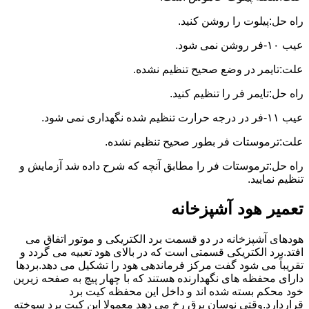
راه حل:پیلوت را روشن کنید.
عیب ۱۰-فر روشن نمی شود.
علت:تایمر در وضع صحیح تنظیم نشده.
راه حل:تایمر فر را تنظیم کنید.
عیب ۱۱-فر در درجه حرارت تنظیم شده نگهداری نمی شود.
علت:ترموستات فر بطور صحیح تنظیم نشده.
راه حل:ترموستات فر را مطابق آنچه که شرح داده شد آزمایش و
تنظیم نمایید.
تعمیر هود آشپزخانه
هودهای آشپزخانه در دو قسمت برد الکتریکی و موتور اتفاق می
افتد.برد الکتریکی قسمتی است که در بالای هود تعبیه می گردد و
تقریباً می شود گفت مرکز فرماندهی هود را تشکیل می دهد.بردها
دارای محفظه های نگهدارنده هستند که با چهار پیچ به صفحه زیرین
خود محکم بسته شده اند و داخل این محفظه کیت برد
قراردارد.وقتی نوسان برق رخ می دهد معمولا این کیت برد سوخته