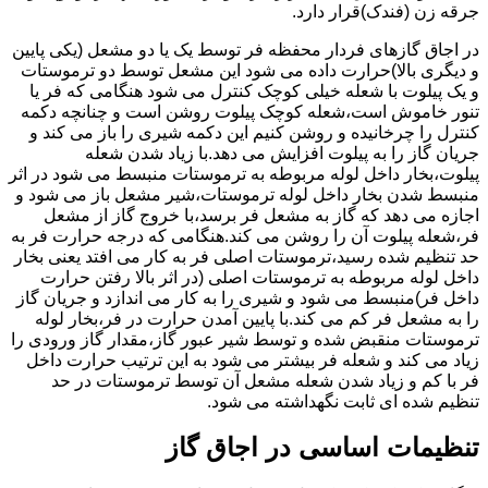
جرقه زن (فندک)قرار دارد.
در اجاق گازهای فردار محفظه فر توسط یک یا دو مشعل (یکی پایین
و دیگری بالا)حرارت داده می شود این مشعل توسط دو ترموستات
و یک پیلوت با شعله خیلی کوچک کنترل می شود هنگامی که فر یا
تنور خاموش است،شعله کوچک پیلوت روشن است و چنانچه دکمه
کنترل را چرخانیده و روشن کنیم این دکمه شیری را باز می کند و
جریان گاز را به پیلوت افزایش می دهد.با زیاد شدن شعله
پیلوت،بخار داخل لوله مربوطه به ترموستات منبسط می شود در اثر
منبسط شدن بخار داخل لوله ترموستات،شیر مشعل باز می شود و
اجازه می دهد که گاز به مشعل فر برسد،با خروج گاز از مشعل
فر،شعله پیلوت آن را روشن می کند.هنگامی که درجه حرارت فر به
حد تنظیم شده رسید،ترموستات اصلی فر به کار می افتد یعنی بخار
داخل لوله مربوطه به ترموستات اصلی (در اثر بالا رفتن حرارت
داخل فر)منبسط می شود و شیری را به کار می اندازد و جریان گاز
را به مشعل فر کم می کند.با پایین آمدن حرارت در فر،بخار لوله
ترموستات منقبض شده و توسط شیر عبور گاز،مقدار گاز ورودی را
زیاد می کند و شعله فر بیشتر می شود به این ترتیب حرارت داخل
فر با کم و زیاد شدن شعله مشعل آن توسط ترموستات در حد
تنظیم شده ای ثابت نگهداشته می شود.
تنظیمات اساسی در اجاق گاز