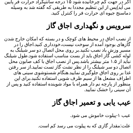
اگر در جهت کم چرخانیده شود ۱۵ درجه سانتیگراد حرارت فر پایین
می آید)پس از این تنظیم مجددا به طریقی که گفته شد به وسیله
دماسنج جیوه ای حرارت فر را کنترل کنید.
سرویس و نگهداری اجاق گاز
از نصب اجاق در محیط های کوچک و در بسته که امکان خارج شدن
گازهای بوجود آمده از سوخت نیست،خودداری کنید.اجاق را در
مسیر وزش باد نصب نکنید.بر روی محل اتصال دو سر شیلنگ به
لوله کشی گاز اجاق باید از بست مناسب استفاده شود.طول شیلنگ
نباید از ۱.۵ متر بیشتر باشد.پس از نصب اجاق با کف صابون محل
اتصال دو سر شیلنگ را از نظر نشت گاز تست نمایید.از سر رفتن
غذا بر روی اجاق جلوگیری نمایید.هنگام شستوشوی سینی های
اطراف مشعل ها از سیم ظرف شویی استفاده نکنید.برای این
منظور از پارچه نم دار همراه با مواد شوینده استفاده کنید و پس از
آن سینی را خشک نمایید.
عیب یابی و تعمیر اجاق گاز
عیب ۱-پیلوت خاموش می شود.
علت:مقدار گازی که به پیلوت می رسد کم است.