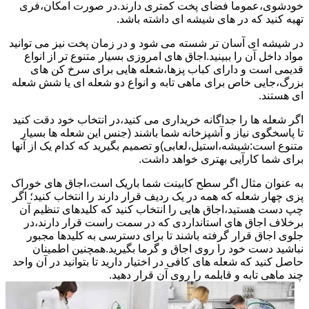
خودشوی،عموما فضای پخت کمتری دارند.در صورت امکان،فری
تهیه کنید که در های شیشه ای داشته باشد.
در شیشه ای آسان تر شسته می شود و در زمان پخت نیز می توانید
مواد داخل آن را ببینید.اجاق های امروزی بسیار متنوع تر از انواع
قدیمی است و دارای کباب پزها،شعله هایی برای سرخ کن های
بزرگ،جایی خاص برای ماهی تابه و انواع دو شعله ای یا شش شعله
ای هستند.
اگر شعله ها را جداگانه خریداری می کنید،در انتخاب خود دقت کنید
تا پاسخگوی نیاز و آشپزخانه شما باشند (جنس این شعله ها بسیار
متنوع است:شیشه،استیل،لعابی)و تصمیم بگیرید که کدام یک از آنها
برای شما کارآیی بهتری خواهد داشت.
به عنوان مثال اگر سطح کابینت شما باریک است،اجاق های خوراک
پزی چهار شعله که همه در یک ردیف قرار دارند را انتخاب کنید؛ اگر
چپ دست هستید،اجاق هایی را انتخاب کنید که کلیدهای تنظیم آن
برخلاف اجاق های استانداردی که در سمت راست قرار دارند،در
جلوی اجاق قرار گرفته باشند تا برای دسترسی به کلیدها مجبور
نباشید دست خود را روی اجاق و گرما بگیرید.همچنین اطمینان
حاصل کنید که شعله های کافی در اختیار دارید تا بتوانید در آن واحد
چند ماهی تابه و قابلمه را روی آن قرار دهید.