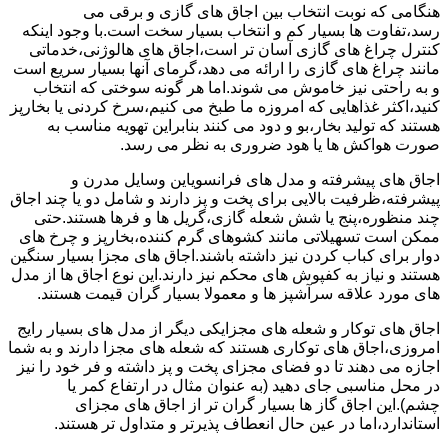
هنگامی که نوبت انتخاب بین اجاق های گازی و برقی می
رسد،تفاوت ها بسیار کم و انتخاب بسیار سخت است.با وجود اینکه
کنترل چراغ های گازی آسان تر است،اجاق های هالوژنی،خدماتی
مانند چراغ های گازی را ارائه می دهد،گرمای آنها بسیار سریع است
و به راحتی نیز خاموش می شوند.اما هر گونه سوختی که انتخاب
کنید،اکثر غذاهایی که امروزه ما طبخ می کنیم،سرخ کردنی یا بخارپز
هستند که تولید بخار،بو و دود می کنند بنابراین تهویه مناسب به
صورت هواکش ها یا هود ضروری به نظر می رسد.
اجاق های پیشرفته و مدل های فرانسویاین وسایل مدرن و
پیشرفته،ظرفیت بالایی برای پخت و پز دارند و شامل دو یا چند اجاق
چند منظوره،پنج یا شش شعله گازی،گریل ها و فرها هستند.حتی
ممکن است تسهیلاتی مانند کشوهای گرم کننده،بخارپز و چرخ های
دوار برای کباب کردن نیز داشته باشند.اجاق های مجزا بسیار سنگین
هستند و نیاز به کفپوش های محکم نیز دارند.این نوع اجاق ها از مدل
های مورد علاقه سرآشپز ها و معمولا بسیار گران قیمت هستند.
اجاق های توکار و شعله های مجزایکی دیگر از مدل های بسیار رایج
امروزی،اجاق های توکاری هستند که شعله های مجزا دارند و به شما
اجازه می دهند تا دو فضای مجزای پخت و پز داشته و فر خود را نیز
در محل مناسبی جای دهید (به عنوان مثال در ارتفاع کمر یا
چشم).این اجاق گاز ها بسیار گران تر از اجاق های مجزای
استاندارد،اما در عین حال انعطاف پذیرتر و متداول تر هستند.