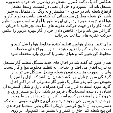
هنگامی که یک دکمه کنترل مشعل در زیادترین حد خود باشد،دوره
مشعل باید آبی بسوزد و داخل آن یعنی در قسمت وسط مشعل
ارتفاع شعله باید در حدود ۲۰ میلیمتر و به رنگ آبی متمایل به سبز
باشد.اگر شعله مطابق مشخصاتی که گفته شد نباشد،مخلوط گاز و
هوا احتیاج به تنظیم دارد.برای این منظور با آچار مناسب مهره تنظیم
کننده گاز را در جهت حرکت عقربه های ساعت بچرخانید تا جریان
گاز افزایش یابد و برای کاهش دادن جریان گاز مهره مزبور را عکس
حرکت عقربه های ساعت بچرخانید.
برای تغییر مقدار هوا،پیچ تنظیم کننده مخلوط هوا را شل کنید و
صفحه مخلوط کن را تغییر دهید تا اندازه سوراخ های محفظه
مخلوط کن تغییر کند و هوای بیشتر یا کمتری وارد محفظه شود.
همان طور که گفته شد در اجاق های جدید مشگل تنظیم گاز مشعل
به ندرت اتفاق می افتد و احتیاجی به تنظیم مخلوط هوا و گاز نیست
ولی در صورت مناسب نبودن شعله مشعل،مشکل می تواند از
گرفتگی سوراخ نازل و یا گشاد شدن آن باشد که نازل را تمیز یا
تعویض می کنیم.در شکل یک شیر گاز معمولی که در اکثر اجاق
گازها مورد استفاده قرار می گیرد همراه با نازل و شکل گسترده آن
نشان داده شده است.(پیکان قرمز در شکل نازل،و مسیر ورود و
خروج گاز را مشخص کرده است.)در این شیرها در وسط محور
چرخش شیر سوراخی وجود دارد و در آن پیچ قابل تنظیمی است که
دسترسی به آن با پیچ گوشتی باریکی امکان پذیر است.با چرخاندن
این پیچ شعله کم اجاق را،کمتر و یا بیشتر می کنیم.ولی بر روی