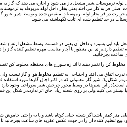
لوله ترموستات،شیر مشعل باز می شود و اجازه می دهد که گاز به م
اصلی فر به کار می افتد یعنی بخار داخل لوله مربوطه به ترموستات
مدن حرارت در فر،بخار لوله ترموستات منقبض شده و توسط شیر عبور گاز
ستات در حد تنظیم شده ای ثابت نگهداشته می شود.
تنظیم دارد.برای این منظور با آچار مناسب مهره تنظیم کننده گاز را
 ساعت بچرخانید.
ه مخلوط کن را تغییر دهید تا اندازه سوراخ های محفظه مخلوط کن تغییر
ندرت اتفاق می افتد و احتیاجی به تنظیم مخلوط هوا و گاز نیست و
یم.در شکل یک شیر گاز معمولی که در اکثر اجاق گازها مورد استفاده 
 است.)در این شیرها در وسط محور چرخش شیر سوراخی وجود دارد و د
یا بیشتر می کنیم.ولی بر روی شعله زیاد اجاق اثر ندارد.در شکل این 
شعله پیلوت باید آبی باشد و طول شعله پیلوت معمولا نباید از ۶ میلی متر کمتر باشد.اگر شعله خیلی کو
ه بود،پیچ تنظیم کننده آن را در جهت عکس عقربه های ساعت بچرخانید ت