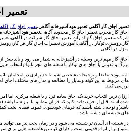
تعمیر ا
تعمیر اجاق گاز آگاهی
،
تعمیر هود آشپزخانه آگاهی
،
تعمیر اجاق گاز آگاه
اجاق گاز مجرب،تعمیر اجاق گاز محدوده آگاهی،
تعمیر هود آشپزخانه م
شرکت،تعمیر اجاق گاز ادارات،تعمیر اجاق گاز شرکت در آگاهی،تعمیر ا
گاز،رومیزی،توکار در آگاهی،آموزش تعمیرات اجاق گاز،فر گاز،رومیزی
منزل در آگاهی،
اجاق گاز مهم ترین وسیله در آشپزخانه به شمار می رود و باید بیش از
بزرگ و قدیمی یا اجاق های توکار با شعله های مجزا،انواع انتخاب های
البته بودجه،فضا و ترجیحات شخصی شما تا حد زیادی در انتخابتان تاثیرگ
های مربوط به این گونه وسایل را مطالعه و مدل های مختلف اجاق،امک
بررسی کنید.
ارزان ترین انتخاب،خرید یک اجاق ساده فردار با شعله مرکزی اما امر
شده است.قبل از خرید،دقت کنید که فر آن مطابق با نیاز شما باشد (ظر
باشد)و توجه داشته باشید که فرهای خودشوی،عموما فضای پخت کمتری
های شیشه ای داشته باشد.
در شیشه ای آسان تر شسته می شود و در زمان پخت نیز می توانید مواد
متنوع تر از انواع قدیمی است و دارای کباب پزها،شعله هایی برای س