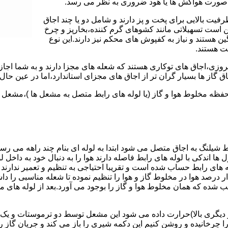
 به صورت هواکش ها یا هود ضروری به نظر می رسد.
یت بالایی برای پخت و پز دارند و شامل دو یا چند اجاق
 است تسهیلاتی مانند کشوهای گرم کننده،بخارپز و چرخ
ن هستند و نیاز به کفپوش های محکم نیز دارند.این نوع
مت هستند.
روزی،اجاق های توکاری هستند که شعله های مجزا دارند و به شما اجازه
 گاز ها بسیار گران تر از اجاق های مجزای استاندارد،اما در عین حال 
،محفظه مخلوط هوا و گاز (یا لوله های رابط متصل به مشعل ها )،مشع
 شیلنگ به اجاق متصل می شود ابتدا به لوله ای بنام چند راهه می ر
ل ها اندکی با لوله های رابط فاصله دارند هوا را به دنبال خود به داخل
ه های رابط حساب شده است و تقریبا احتیاجی به تنظیم و تعمیر ندارند
رصد هوا در مخلوط گاز و هوا را تنظیم نموده تا شعله مناسبی را داشت
شده که همان مخلوط هوا و گاز را بوجود می آورد.بعد از لوله های
 دیگری بالا)حرارت داده می شود این مشعل توسط دو ترموستات و یک پ
انیده و روشن کنیم این دکمه شیری را باز می کند و جریان گاز را ب