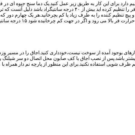
۱۰ تا ۲۰ دقیقه اختلاف درجه ای که دماسنج نشان می دهد با آنچه که فر را ت
می کند.(اگر پیچ تنظیم را در 
های بوجود آمده از سوخت نیست،خودداری کنید.اجاق را در مسیر وزش
د از بست مناسب استفاده شود.طول شیلنگ نباید از ۱.۵ متر بیشتر باشد.پس از نصب اجاق با کف صابون 
 شویی استفاده نکنید.برای این منظور از پارچه نم دار همراه با موا