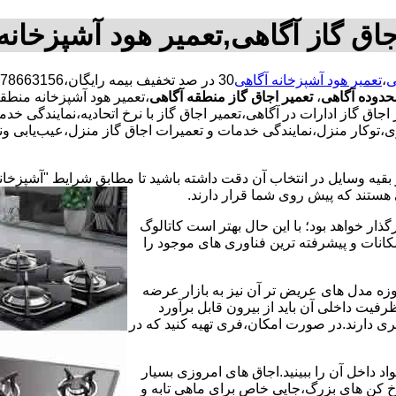
جاق گاز آگاهی,تعمیر هود آشپزخانه
ی
،
تعمیر هود آشپزخانه آگاهی
حدوده آگاهی
،
تعمیر اجاق گاز منطقه آگاهی
،تعمیر هود آشپزخانه منطقه
جاق گاز ادارات در آگاهی،تعمیر اجاق گاز با نرخ اتحادیه،نمایندگی خ
،توکار منزل،نمایندگی خدمات و تعمیرات اجاق گاز منزل،عیب‌یابی ونح
 بقیه وسایل در انتخاب آن دقت داشته باشید تا مطابق شرایط "آشپزخان
ی هستند که پیش روی شما قرار دارند.
ذار خواهد بود؛ با این حال بهتر است کاتالوگ
انات و پیشرفته ترین فناوری های موجود را
وزه مدل های عریض تر آن نیز به بازار عرضه
فیت داخلی آن باید از بیرون قابل برآورد
 دارند.در صورت امکان،فری تهیه کنید که در
 داخل آن را ببینید.اجاق های امروزی بسیار
رخ کن های بزرگ،جایی خاص برای ماهی تابه و