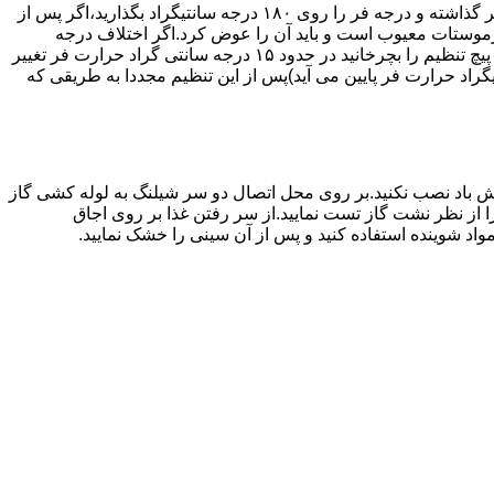
اگر حرارت فر خیلی زیاد یا خیلی کم باشد ترموستات آن احتیاج به تنظیم دارد برای این کار به طریق زیر عمل کنید.یک دما سنج جیوه ای در فر گذاشته و درجه فر را روی ۱۸۰ درجه سانتیگراد بگذارید،اگر پس از
نظیم کرده اید بیش از ۴۰ درجه سانتیگراد باشد دلیل آنست که ترموستات معیوب است و باید آن را عوض کرد.اگر اختلاف درجه
دماسنج با آنچه که فر را تنظیم کرده اید کم باشد دکمه کنترل را بسته و پیچ تنظیم کننده را به طرف زیاد یا کم بچرخانید.هر یک چهارم دور که پیچ تنظیم را بچرخانید در حدود ۱۵ درجه سانتی گراد حرارت فر تغییر
جهت زیاد بچرخانید ۱۵ درجه سانتی گراد حرارت فر بالا می رود و اگر در جهت کم چرخانیده شود ۱۵ درجه سانتیگراد حرارت فر پایین می آید)پس از این تنظیم مجددا به طریقی که
 باد نصب نکنید.بر روی محل اتصال دو سر شیلنگ به لوله کشی گاز
محل اتصال دو سر شیلنگ را از نظر نشت گاز تست نمایید.از سر رفتن غذا بر روی اجاق
د شوینده استفاده کنید و پس از آن سینی را خشک نمایید.