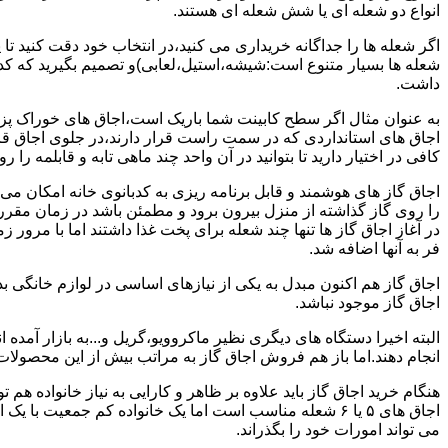
انواع دو شعله ای یا شش شعله ای هستند.
اگر شعله ها را جداگانه خریداری می کنید،در انتخاب خود دقت کنید تا
شعله ها بسیار متنوع است:شیشه،استیل،لعابی)و تصمیم بگیرید که کدام
داشت.
به عنوان مثال اگر سطح کابینت شما باریک است،اجاق های خوراک پزی 
اجاق های استانداردی که در سمت راست قرار دارند،در جلوی اجاق قرا
کافی در اختیار دارید تا بتوانید در آن واحد چند ماهی تابه و قابلمه را ر
اجاق گاز های هوشمند و قابل برنامه ریزی به کدبانوی خانه امکان می 
را روی گاز گذاشته از منزل بیرون برود و مطمئن باشد در زمان مقر
در آغاز اجاق گاز ها تنها چند شعله برای پخت غذا داشتند اما با مرور
فر به آنها اضافه شد.
اجاق گاز هم اکنون مبدل به یکی از نیازهای اساسی در لوازم خانگی ب
اجاق گاز موجود نباشد.
البته اخیرا دستگاه های دیگری نظیر ماکروویو،گریل و...به بازار آمده ان
انجام دهند.اما باز هم فروش اجاق گاز به مراتب بیش از این محصولا
هنگام خرید اجاق گاز باید علاوه بر ظاهر و کارایی به نیاز خانواده هم
می تواند امورات خود را بگذراند.