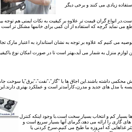
استفاده زیادی می کنند و برخی دیگر
است.در انواع گران قیمت تر علاوه بر کیفیت به نکات ایمنی هم توجه ب
 نماید گرچه که استفاده از آن کمی برای خانمها مشکل تر است لیکن 
صیه می کنیم که علاوه بر توجه به نشان استاندارد به اعتبار مارک تج
ن لوازم منزل به شمار می آید،بهتر است تا در صورت امکان نوع باکیفی
محکمی داشته باشند.این اجاق ها با "گاز"،"نفت"،"برق"یا سوخت جامد 
مقایسه با مدل های جدید و مدرن،کارآمدتر است و عملکرد بهتری دارند.این
 بسیار کم و انتخاب بسیار سخت است.با وجود اینکه کنترل
ای گازی را ارائه می دهد،گرمای آنها بسیار سریع است و
ثر غذاهایی که امروزه ما طبخ می کنیم،سرخ کردنی یا