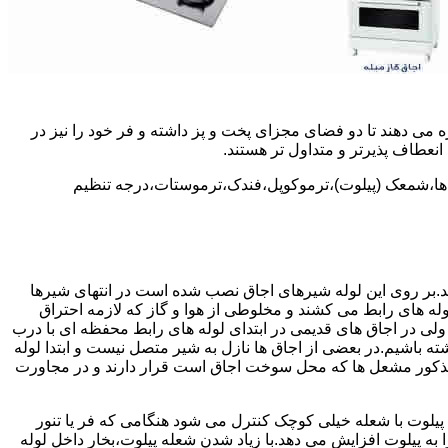
 می دهند تا دو فضای مجزای پخت و پز داشته و فر خود را نیز در
انعطاف پذیرتر و متداول تر هستند.
ل ها،شمعک (پیلوت)،ترموکوپل،فندک،ترموستات،درجه تنظیم
سد.بر روی این لوله شیرهای اجاق نصب شده است در انتهای شیرها
 لوله های رابط می کشند و مخلوطی از هوا و گاز که لازمه احتراق
 ولی در اجاق های قدیمی در ابتدای لوله های رابط محفظه ای با درب
ه باشیم.در بعضی از اجاق ها نازل به شیر متصل نیست و ابتدا لوله
 مذکور مشعل ها که محل سوخت اجاق است قرار دارند و در مجاورت
یلوت با شعله خیلی کوچک کنترل می شود هنگامی که فر یا تنور
ه پیلوت افزایش می دهد.با زیاد شدن شعله پیلوت،بخار داخل لوله