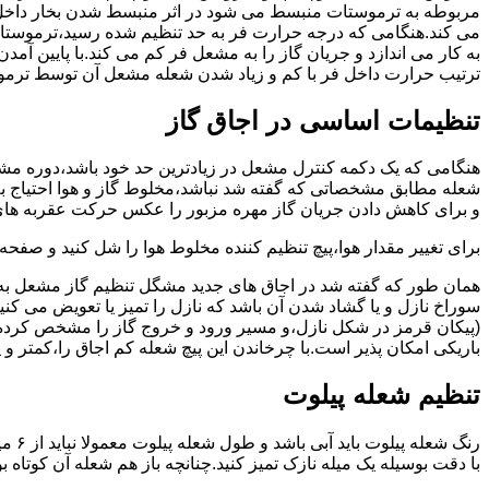
مربوطه به ترموستات منبسط می شود در اثر منبسط شدن بخار داخل 
می کند.هنگامی که درجه حرارت فر به حد تنظیم شده رسید،ترموستات 
به کار می اندازد و جریان گاز را به مشعل فر کم می کند.با پایین آ
ترتیب حرارت داخل فر با کم و زیاد شدن شعله مشعل آن توسط ترمو
تنظیمات اساسی در اجاق گاز
شعله مطابق مشخصاتی که گفته شد نباشد،مخلوط گاز و هوا احتیاج به 
و برای کاهش دادن جریان گاز مهره مزبور را عکس حرکت عقربه های
برای تغییر مقدار هوا،پیچ تنظیم کننده مخلوط هوا را شل کنید و صفح
همان طور که گفته شد در اجاق های جدید مشگل تنظیم گاز مشعل به 
سوراخ نازل و یا گشاد شدن آن باشد که نازل را تمیز یا تعویض می کن
(پیکان قرمز در شکل نازل،و مسیر ورود و خروج گاز را مشخص کرده
باریکی امکان پذیر است.با چرخاندن این پیچ شعله کم اجاق را،کمتر و 
تنظیم شعله پیلوت
رنگ 
با دقت بوسیله یک میله نازک تمیز کنید.چنانچه باز هم شعله آن کوتا