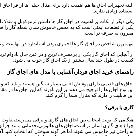
البته تجهیزات اجاق ها هم اهمیت دارد.برای مثال خیلی ها از فر اجاق 
استفاده زیادی ندارند.
یکی دیگر از نکات پر اهمیت در اجاق گاز ها داشتن ترموکوبل و فندک 
یکی از قطعات ایمنی است که به محض خاموش شدن شعله گاز را قطع می
مقرون به صرفه تر است.
مهمترین شاخص در اجاق گاز ها اجباری بودن استاندارد در آنهاست و تو
از آنجایی که اجاق گاز یکی از پرمصرف ترین و در عین حال بادوام تری
کیفیت در طول چند سال بیشتر از یک اجاق گاز خوب می شود.
راهنمای خرید اجاق فردار،آشنایی با مدل های اجاق گاز
اجاق های قدیمی دارای پوشش لعابی بسیار سنگین هستند و باید کفپوش 
این نوع اجاق ها را ترجیح می دهند،بر این باورند که این اجاق ها در 
این قابلیت را دارند که منازل شما را گرم کنند.
گازی یا برقی؟
هنگامی که نوبت انتخاب بین اجاق های گازی و برقی می رسد،تفاوت ها
چراغ های گازی آسان تر است،اجاق های هالوژنی،خدماتی مانند چراغ ه
به راحتی نیز خاموش می شوند.اما هر گونه سوختی که انتخاب کنید،اک