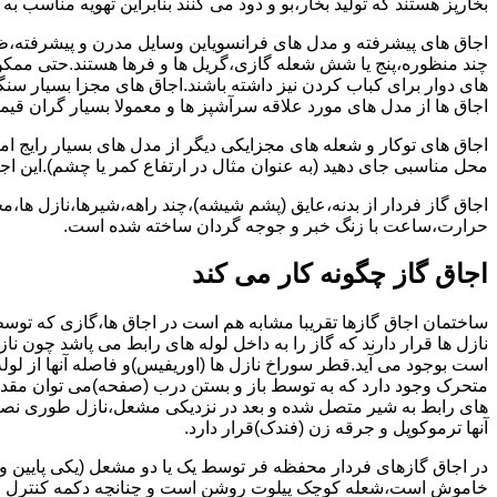
بخارپز هستند که تولید بخار،بو و دود می کنند بنابراین تهویه مناسب
اجاق های پیشرفته و مدل های فرانسویاین وسایل مدرن و پیشرفته،ظرف
چند منظوره،پنج یا شش شعله گازی،گریل ها و فرها هستند.حتی ممکن
های دوار برای کباب کردن نیز داشته باشند.اجاق های مجزا بسیار سنگی
اجاق ها از مدل های مورد علاقه سرآشپز ها و معمولا بسیار گران قی
اجاق های توکار و شعله های مجزایکی دیگر از مدل های بسیار رایج ام
محل مناسبی جای دهید (به عنوان مثال در ارتفاع کمر یا چشم).این اجاق
اجاق گاز فردار از بدنه،عایق (پشم شیشه)،چند راهه،شیرها،نازل ها
حرارت،ساعت با زنگ خبر و جوجه گردان ساخته شده است.
اجاق گاز چگونه کار می کند
ساختمان اجاق گازها تقریبا مشابه هم است در اجاق ها،گازی که توسط
نازل ها قرار دارند که گاز را به داخل لوله های رابط می پاشد چون ناز
است بوجود می آید.قطر سوراخ نازل ها (اوریفیس)و فاصله آنها از لول
متحرک وجود دارد که به توسط باز و بستن درب (صفحه)می توان مقدار د
های رابط به شیر متصل شده و بعد در نزدیکی مشعل،نازل طوری نصب 
آنها ترموکوپل و جرقه زن (فندک)قرار دارد.
در اجاق گازهای فردار محفظه فر توسط یک یا دو مشعل (یکی پایین و
خاموش است،شعله کوچک پیلوت روشن است و چنانچه دکمه کنترل را چرخ