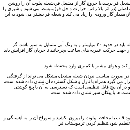
شعل فر برسد،با خروج گاز از مشعل فر،شعله پیلوت آن را روشن
 اصلی (در اثر بالا رفتن حرارت داخل فر)منبسط می شود و شیری را
،مقدار گاز ورودی را زیاد می کند و شعله فر بیشتر می شود به این
هنگامی که یک دکمه کنترل مشعل در زیادترین حد خود باشد،دوره مشعل باید آبی بسوزد و داخل آن یعنی در قسمت وسط مشعل ارتفاع شعله باید در حدود ۲۰ میلیمتر و به رنگ آبی متمایل به سبز باشد.اگر
 در جهت حرکت عقربه های ساعت بچرخانید تا جریان گاز افزایش یابد
 کند و هوای بیشتر یا کمتری وارد محفظه شود.
لی در صورت مناسب نبودن شعله مشعل،مشکل می تواند از گرفتگی
قرار می گیرد همراه با نازل و شکل گسترده آن نشان داده شده است.
ر آن پیچ قابل تنظیمی است که دسترسی به آن با پیچ گوشتی
قسمت ها با پیکان سبز نشان داده شده است.
تاه باشد و یا به راحتی خاموش شود،قاب یا محافظ پیلوت را بیرون بکشید و سوراخ آن را به آهستگی و
ا تنظیم شود.تنظیم کردن ترموستات فر