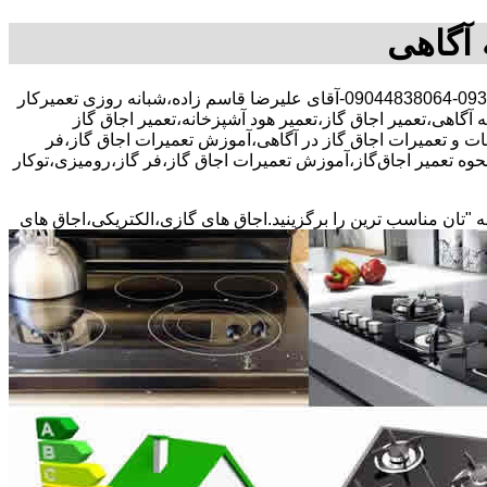
 آگاهی
30 در صد تخفیف بیمه رایگان،09378663156-09044838064-آقای علیرضا قاسم زاده،شبانه روزی تعمیرکار
 آگاهی،تعمیر اجاق گاز،تعمیر هود آشپزخانه،تعمیر اجاق گاز
دمات و تعمیرات اجاق گاز در آگاهی،آموزش تعمیرات اجاق گاز،فر
وه تعمیر اجاق‌گاز،آموزش تعمیرات اجاق گاز،فر گاز،رومیزی،توکار
ه "تان مناسب ترین را برگزینید.اجاق های گازی،الکتریکی،اجاق های