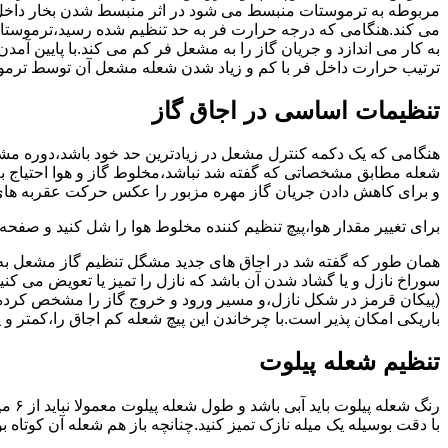
مربوطه به ترموستات منبسط می شود در اثر منبسط شدن بخار داخل 
می کند.هنگامی که درجه حرارت فر به حد تنظیم شده رسید،ترموستات 
به کار می اندازد و جریان گاز را به مشعل فر کم می کند.با پایین آ
ترتیب حرارت داخل فر با کم و زیاد شدن شعله مشعل آن توسط ترمو
تنظیمات اساسی در اجاق گاز
شعله مطابق مشخصاتی که گفته شد نباشد،مخلوط گاز و هوا احتیاج به 
و برای کاهش دادن جریان گاز مهره مزبور را عکس حرکت عقربه های
برای تغییر مقدار هوا،پیچ تنظیم کننده مخلوط هوا را شل کنید و صفح
همان طور که گفته شد در اجاق های جدید مشگل تنظیم گاز مشعل به 
سوراخ نازل و یا گشاد شدن آن باشد که نازل را تمیز یا تعویض می کن
(پیکان قرمز در شکل نازل،و مسیر ورود و خروج گاز را مشخص کرده
باریکی امکان پذیر است.با چرخاندن این پیچ شعله کم اجاق را،کمتر و 
تنظیم شعله پیلوت
رنگ 
با دقت بوسیله یک میله نازک تمیز کنید.چنانچه باز هم شعله آن کوتا