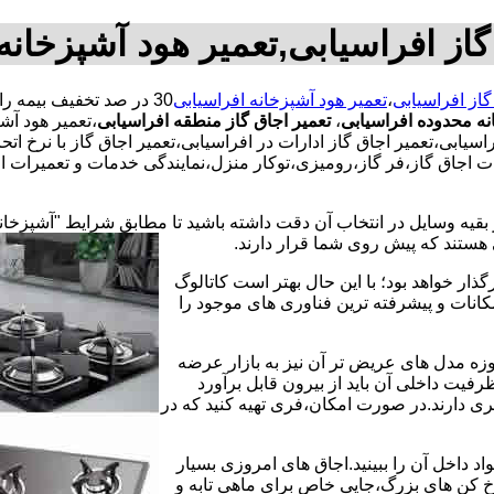
گاز افراسیابی,تعمیر هود آشپزخانه
گاز افراسیابی
،
تعمیر هود آشپزخانه افراسیابی
نه محدوده افراسیابی
،
تعمیر اجاق گاز منطقه افراسیابی
،تعمیر هود آش
یابی،تعمیر اجاق گاز ادارات در افراسیابی،تعمیر اجاق گاز با نرخ ات
ت اجاق گاز،فر گاز،رومیزی،توکار منزل،نمایندگی خدمات و تعمیرات اج
 بقیه وسایل در انتخاب آن دقت داشته باشید تا مطابق شرایط "آشپزخان
ی هستند که پیش روی شما قرار دارند.
ذار خواهد بود؛ با این حال بهتر است کاتالوگ
انات و پیشرفته ترین فناوری های موجود را
وزه مدل های عریض تر آن نیز به بازار عرضه
فیت داخلی آن باید از بیرون قابل برآورد
 دارند.در صورت امکان،فری تهیه کنید که در
 داخل آن را ببینید.اجاق های امروزی بسیار
رخ کن های بزرگ،جایی خاص برای ماهی تابه و