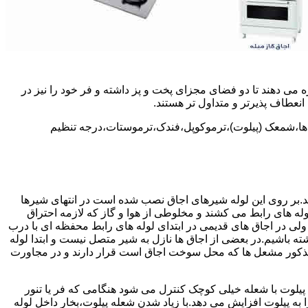
 می دهند تا دو فضای مجزای پخت و پز داشته و فر خود را نیز در
انعطاف پذیرتر و متداول تر هستند.
ل ها،شمعک (پیلوت)،ترموکوپل،فندک،ترموستات،درجه تنظیم
سد.بر روی این لوله شیرهای اجاق نصب شده است در انتهای شیرها
 لوله های رابط می کشند و مخلوطی از هوا و گاز که لازمه احتراق
 ولی در اجاق های قدیمی در ابتدای لوله های رابط محفظه ای با درب
ه باشیم.در بعضی از اجاق ها نازل به شیر متصل نیست و ابتدا لوله
 مذکور مشعل ها که محل سوخت اجاق است قرار دارند و در مجاورت
یلوت با شعله خیلی کوچک کنترل می شود هنگامی که فر یا تنور
ه پیلوت افزایش می دهد.با زیاد شدن شعله پیلوت،بخار داخل لوله