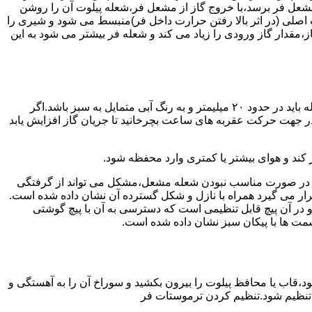
شعل فر برسد،با خروج گاز از مشعل فر،شعله پیلوت آن را روشن
 اصلی (در اثر بالا رفتن حرارت داخل فر)منبسط می شود و شیری را
،مقدار گاز ورودی را زیاد می کند و شعله فر بیشتر می شود به این
هنگامی که یک دکمه کنترل مشعل در زیادترین حد خود باشد،دوره مشعل باید آبی بسوزد و داخل آن یعنی در قسمت وسط مشعل ارتفاع شعله باید در حدود ۲۰ میلیمتر و به رنگ آبی متمایل به سبز باشد.اگر
 در جهت حرکت عقربه های ساعت بچرخانید تا جریان گاز افزایش یابد
 کند و هوای بیشتر یا کمتری وارد محفظه شود.
لی در صورت مناسب نبودن شعله مشعل،مشکل می تواند از گرفتگی
قرار می گیرد همراه با نازل و شکل گسترده آن نشان داده شده است.
ر آن پیچ قابل تنظیمی است که دسترسی به آن با پیچ گوشتی
قسمت ها با پیکان سبز نشان داده شده است.
تاه باشد و یا به راحتی خاموش شود،قاب یا محافظ پیلوت را بیرون بکشید و سوراخ آن را به آهستگی و
ا تنظیم شود.تنظیم کردن ترموستات فر