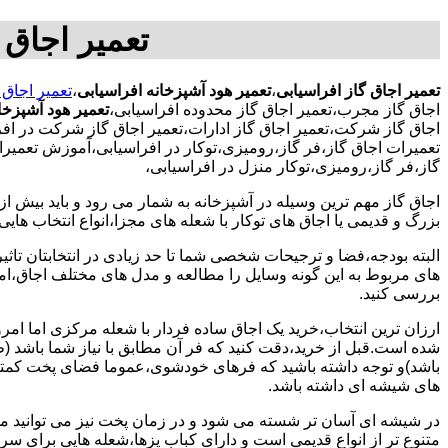
تعمیر اجاق 
تعمیر اجاق گاز افراسیابی
،
تعمیر هود آشپزخانه افراسیابی
،
تعمیر اجاق 
اجاق گاز مجرب،تعمیر اجاق گاز محدوده افراسیابی،
تعمیر هود آشپزخا
اجاق گاز شرکت،تعمیر اجاق گاز ادارات،تعمیر اجاق گاز شرکت در افراس
تعمیرات اجاق گاز،فر گاز،رومیزی،توکار در افراسیابی،آموزش تعمیرا
گاز،فر گاز،رومیزی،توکار منزل در افراسیابی،
اجاق گاز مهم ترین وسیله در آشپزخانه به شمار می رود و باید بیش از
بزرگ و قدیمی یا اجاق های توکار با شعله های مجزا،انواع انتخاب های
البته بودجه،فضا و ترجیحات شخصی شما تا حد زیادی در انتخابتان تاثیرگ
های مربوط به این گونه وسایل را مطالعه و مدل های مختلف اجاق،امک
بررسی کنید.
ارزان ترین انتخاب،خرید یک اجاق ساده فردار با شعله مرکزی اما امر
شده است.قبل از خرید،دقت کنید که فر آن مطابق با نیاز شما باشد (ظر
باشد)و توجه داشته باشید که فرهای خودشوی،عموما فضای پخت کمتری
های شیشه ای داشته باشد.
در شیشه ای آسان تر شسته می شود و در زمان پخت نیز می توانید مواد
متنوع تر از انواع قدیمی است و دارای کباب پزها،شعله هایی برای س