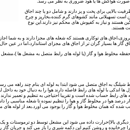
 به صورت هواکش ها یا هود ضروری به نظر می رسد.
یت بالایی برای پخت و پز دارند و شامل دو یا چند اجاق
 است تسهیلاتی مانند کشوهای گرم کننده،بخارپز و چرخ
ن هستند و نیاز به کفپوش های محکم نیز دارند.این نوع
مت هستند.
روزی،اجاق های توکاری هستند که شعله های مجزا دارند و به شما اجازه
 گاز ها بسیار گران تر از اجاق های مجزای استاندارد،اما در عین حال 
،محفظه مخلوط هوا و گاز (یا لوله های رابط متصل به مشعل ها )،مشع
 شیلنگ به اجاق متصل می شود ابتدا به لوله ای بنام چند راهه می ر
ل ها اندکی با لوله های رابط فاصله دارند هوا را به دنبال خود به داخل
ه های رابط حساب شده است و تقریبا احتیاجی به تنظیم و تعمیر ندارند
رصد هوا در مخلوط گاز و هوا را تنظیم نموده تا شعله مناسبی را داشت
شده که همان مخلوط هوا و گاز را بوجود می آورد.بعد از لوله های
 دیگری بالا)حرارت داده می شود این مشعل توسط دو ترموستات و یک پ
انیده و روشن کنیم این دکمه شیری را باز می کند و جریان گاز را ب