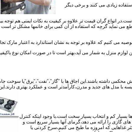
استفاده زیادی می کنند و برخی دیگر
است.در انواع گران قیمت تر علاوه بر کیفیت به نکات ایمنی هم توجه ب
 نماید گرچه که استفاده از آن کمی برای خانمها مشکل تر است لیکن 
صیه می کنیم که علاوه بر توجه به نشان استاندارد به اعتبار مارک تج
ن لوازم منزل به شمار می آید،بهتر است تا در صورت امکان نوع باکیفی
محکمی داشته باشند.این اجاق ها با "گاز"،"نفت"،"برق"یا سوخت جامد 
مقایسه با مدل های جدید و مدرن،کارآمدتر است و عملکرد بهتری دارند.این
 بسیار کم و انتخاب بسیار سخت است.با وجود اینکه کنترل
ای گازی را ارائه می دهد،گرمای آنها بسیار سریع است و
ثر غذاهایی که امروزه ما طبخ می کنیم،سرخ کردنی یا