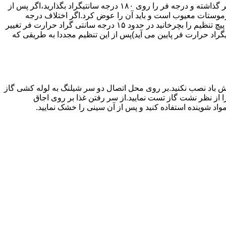
اگر حرارت فر خیلی زیاد یا خیلی کم باشد ترموستات آن احتیاج به تنظیم دارد برای این کار به طریق زیر عمل کنید.یک دما سنج جیوه ای در فر گذاشته و درجه فر را روی ۱۸۰ درجه سانتیگراد بگذارید،اگر پس از
نظیم کرده اید بیش از ۴۰ درجه سانتیگراد باشد دلیل آنست که ترموستات معیوب است و باید آن را عوض کرد.اگر اختلاف درجه
دماسنج با آنچه که فر را تنظیم کرده اید کم باشد دکمه کنترل را بسته و پیچ تنظیم کننده را به طرف زیاد یا کم بچرخانید.هر یک چهارم دور که پیچ تنظیم را بچرخانید در حدود ۱۵ درجه سانتی گراد حرارت فر تغییر
جهت زیاد بچرخانید ۱۵ درجه سانتی گراد حرارت فر بالا می رود و اگر در جهت کم چرخانیده شود ۱۵ درجه سانتیگراد حرارت فر پایین می آید)پس از این تنظیم مجددا به طریقی که
 باد نصب نکنید.بر روی محل اتصال دو سر شیلنگ به لوله کشی گاز
محل اتصال دو سر شیلنگ را از نظر نشت گاز تست نمایید.از سر رفتن غذا بر روی اجاق
د شوینده استفاده کنید و پس از آن سینی را خشک نمایید.