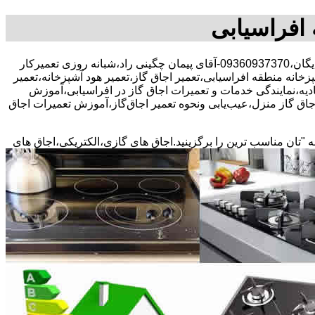
 افراسیابی
30 در صد تخفیف بیمه رایگان،09360937370-آقای پیمان چگینی راد،شبانه روزی تعمیرکار
پزخانه منطقه افراسیابی،تعمیر اجاق گاز،تعمیر هود آشپزخانه،تعمیر
حادیه،نمایندگی خدمات و تعمیرات اجاق گاز در افراسیابی،آموزش
اق گاز منزل،عیب‌یابی ونحوه تعمیر اجاق‌گاز،آموزش تعمیرات اجاق
ه "تان مناسب ترین را برگزینید.اجاق های گازی،الکتریکی،اجاق های