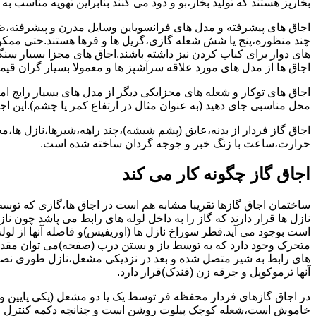
بخارپز هستند که تولید بخار،بو و دود می کنند بنابراین تهویه مناسب
اجاق های پیشرفته و مدل های فرانسویاین وسایل مدرن و پیشرفته،ظرف
چند منظوره،پنج یا شش شعله گازی،گریل ها و فرها هستند.حتی ممکن
های دوار برای کباب کردن نیز داشته باشند.اجاق های مجزا بسیار سنگی
اجاق ها از مدل های مورد علاقه سرآشپز ها و معمولا بسیار گران قی
اجاق های توکار و شعله های مجزایکی دیگر از مدل های بسیار رایج ام
محل مناسبی جای دهید (به عنوان مثال در ارتفاع کمر یا چشم).این اجاق
اجاق گاز فردار از بدنه،عایق (پشم شیشه)،چند راهه،شیرها،نازل ها
حرارت،ساعت با زنگ خبر و جوجه گردان ساخته شده است.
اجاق گاز چگونه کار می کند
ساختمان اجاق گازها تقریبا مشابه هم است در اجاق ها،گازی که توسط
نازل ها قرار دارند که گاز را به داخل لوله های رابط می پاشد چون ناز
است بوجود می آید.قطر سوراخ نازل ها (اوریفیس)و فاصله آنها از لول
متحرک وجود دارد که به توسط باز و بستن درب (صفحه)می توان مقدار د
های رابط به شیر متصل شده و بعد در نزدیکی مشعل،نازل طوری نصب 
آنها ترموکوپل و جرقه زن (فندک)قرار دارد.
در اجاق گازهای فردار محفظه فر توسط یک یا دو مشعل (یکی پایین و
خاموش است،شعله کوچک پیلوت روشن است و چنانچه دکمه کنترل را چرخ