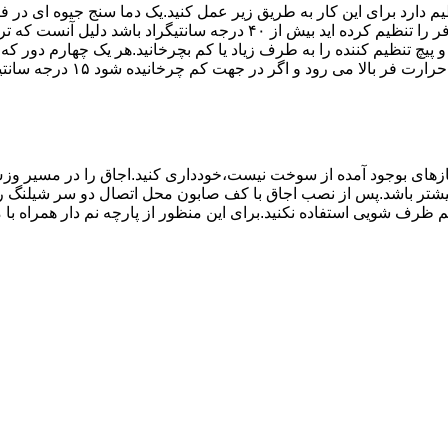
۱۰ تا ۲۰ دقیقه اختلاف درجه ای که دماسنج نشان می دهد با آنچه که فر را ت
می کند.(اگر پیچ تنظیم را در 
های بوجود آمده از سوخت نیست،خودداری کنید.اجاق را در مسیر وزش
د از بست مناسب استفاده شود.طول شیلنگ نباید از ۱.۵ متر بیشتر باشد.پس از نصب اجاق با کف صابون 
 شویی استفاده نکنید.برای این منظور از پارچه نم دار همراه با موا