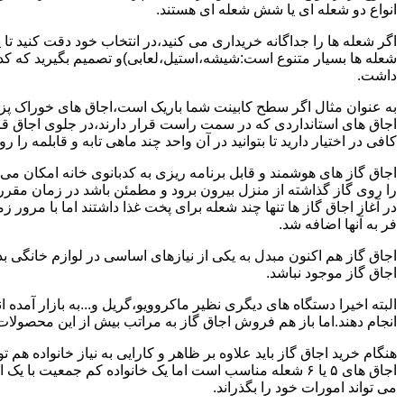
انواع دو شعله ای یا شش شعله ای هستند.
اگر شعله ها را جداگانه خریداری می کنید،در انتخاب خود دقت کنید تا
شعله ها بسیار متنوع است:شیشه،استیل،لعابی)و تصمیم بگیرید که کدام
داشت.
به عنوان مثال اگر سطح کابینت شما باریک است،اجاق های خوراک پزی 
اجاق های استانداردی که در سمت راست قرار دارند،در جلوی اجاق قرا
کافی در اختیار دارید تا بتوانید در آن واحد چند ماهی تابه و قابلمه را ر
اجاق گاز های هوشمند و قابل برنامه ریزی به کدبانوی خانه امکان می 
را روی گاز گذاشته از منزل بیرون برود و مطمئن باشد در زمان مقر
در آغاز اجاق گاز ها تنها چند شعله برای پخت غذا داشتند اما با مرور
فر به آنها اضافه شد.
اجاق گاز هم اکنون مبدل به یکی از نیازهای اساسی در لوازم خانگی ب
اجاق گاز موجود نباشد.
البته اخیرا دستگاه های دیگری نظیر ماکروویو،گریل و...به بازار آمده ان
انجام دهند.اما باز هم فروش اجاق گاز به مراتب بیش از این محصولا
هنگام خرید اجاق گاز باید علاوه بر ظاهر و کارایی به نیاز خانواده هم
می تواند امورات خود را بگذراند.