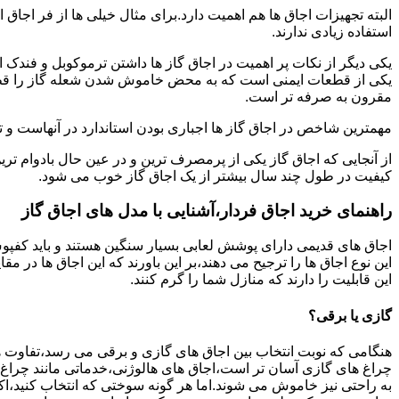
البته تجهیزات اجاق ها هم اهمیت دارد.برای مثال خیلی ها از فر اجاق 
استفاده زیادی ندارند.
یکی دیگر از نکات پر اهمیت در اجاق گاز ها داشتن ترموکوبل و فندک 
یکی از قطعات ایمنی است که به محض خاموش شدن شعله گاز را قطع می
مقرون به صرفه تر است.
مهمترین شاخص در اجاق گاز ها اجباری بودن استاندارد در آنهاست و تو
از آنجایی که اجاق گاز یکی از پرمصرف ترین و در عین حال بادوام تری
کیفیت در طول چند سال بیشتر از یک اجاق گاز خوب می شود.
راهنمای خرید اجاق فردار،آشنایی با مدل های اجاق گاز
اجاق های قدیمی دارای پوشش لعابی بسیار سنگین هستند و باید کفپوش 
این نوع اجاق ها را ترجیح می دهند،بر این باورند که این اجاق ها در 
این قابلیت را دارند که منازل شما را گرم کنند.
گازی یا برقی؟
هنگامی که نوبت انتخاب بین اجاق های گازی و برقی می رسد،تفاوت ها
چراغ های گازی آسان تر است،اجاق های هالوژنی،خدماتی مانند چراغ ه
به راحتی نیز خاموش می شوند.اما هر گونه سوختی که انتخاب کنید،اک