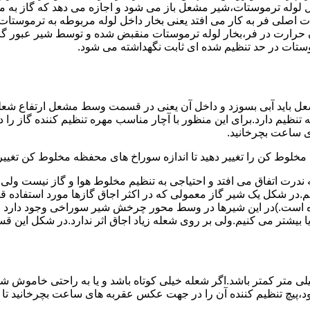
لوله ترموستات،شیر مشعل باز می شود و اجازه می دهد که گاز به م
اصلی فر به کار می افتد یعنی بخار داخل لوله مربوطه به ترموستات
مدن حرارت در فر،بخار لوله ترموستات منقبض شده و توسط شیر عبور گاز
ستات در حد تنظیم شده ای ثابت نگهداشته می شود.
تنظیم دارد.برای این منظور با آچار مناسب مهره تنظیم کننده گاز را
 ساعت بچرخانید.
ه مخلوط کن را تغییر دهید تا اندازه سوراخ های محفظه مخلوط کن تغییر
ندرت اتفاق می افتد و احتیاجی به تنظیم مخلوط هوا و گاز نیست و
یم.در شکل یک شیر گاز معمولی که در اکثر اجاق گازها مورد استفاده 
 است.)در این شیرها در وسط محور چرخش شیر سوراخی وجود دارد و د
یا بیشتر می کنیم.ولی بر روی شعله زیاد اجاق اثر ندارد.در شکل این 
شعله پیلوت باید آبی باشد و طول شعله پیلوت معمولا نباید از ۶ میلی متر کمتر باشد.اگر شعله خیلی کو
ه بود،پیچ تنظیم کننده آن را در جهت عکس عقربه های ساعت بچرخانید ت